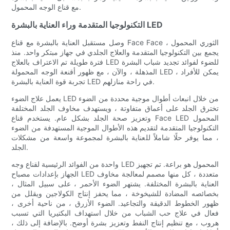
مع قناع الوجه المحمول.
التكنولوجيا المتقدمة وراء العناية بالبشرة LED
وصل مستقبل العناية بالبشرة مع قناع Face Face الثوري المحمول ،
يجمع بين التكنولوجيا المتقدمة والعلاج الجلدي في جهاز مبتكر واحد. منذ
فترة طويلة تم الاعتراف بالعلاج LED للضوء لفوائد تجديد شباب البشرة
المذهلة ، والآن ، مع ظهور أقنعة الوجه المحمولة LED ، يمكن للأفراد
تجربة قوة العناية بالبشرة LED في راحة منازلهم.
يعمل علاج الضوء LED من خلال انبعاث أطوال موجية محددة من الضوء
تخترق الجلد على أعماق متفاوتة ، ويستهدف مخاوف الجلد المختلفة
وتعزيز صحة الجلد بشكل عام. يستخدم قناع Face LED المحمول
التكنولوجيا المتقدمة لتقديم هذه الأطوال الموجية المستهدفة من الضوء
، مما يوفر حلًا شاملاً للعناية بالبشرة لمجموعة واسعة من مشكلات
الجلد.
واحدة من الفوائد الرئيسية لقناع وجه LED المحمول هو براعة. تم تجهيز
الجهاز بإعدادات مصباح LED متعددة ، كل منها مصمم لمعالجة مخاوف
العناية بالبشرة المختلفة. يشتهر الضوء الأحمر ، على سبيل المثال ،
بخصائصه المضادة للشيخوخة ، مما يحفز إنتاج الكولاجين ويقلل من
ظهور الخطوط الدقيقة والتجاعيد. الضوء الأزرق ، من ناحية أخرى ،
فعال في علاج حب الشباب من خلال استهداف البكتيريا التي تسبب
هروب ، مع تنظيم إنتاج النفط وتعزيز بشرة أوضح. بالإضافة إلى ذلك ،