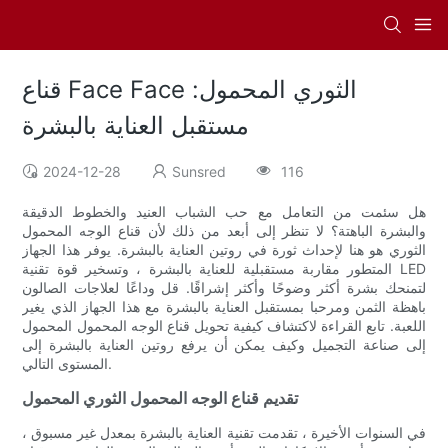
قناع Face Face الثوري المحمول:
مستقبل العناية بالبشرة
2024-12-28
Sunsred
116
هل سئمت من التعامل مع حب الشباب العنيد والخطوط الدقيقة
والبشرة الباهتة؟ لا تنظر إلى أبعد من ذلك لأن قناع الوجه المحمول
الثوري هو هنا لإحداث ثورة في روتين العناية بالبشرة. يوفر هذا الجهاز
المتطور مقاربة مستقبلية للعناية بالبشرة ، وتسخير قوة تقنية LED
لتمنحك بشرة أكثر وضوحًا وأكثر إشراقًا. قل وداعًا لعلاجات الصالون
باهظة الثمن ومرحبا بمستقبل العناية بالبشرة مع هذا الجهاز الذي يغير
اللعبة. تابع القراءة لاكتشاف كيفية تحويل قناع الوجه المحمول المحمول
إلى صناعة التجميل وكيف يمكن أن يرفع روتين العناية بالبشرة إلى
المستوى التالي.
تقديم قناع الوجه المحمول الثوري المحمول
في السنوات الأخيرة ، تقدمت تقنية العناية بالبشرة بمعدل غير مسبوق ،