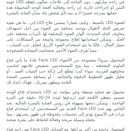
تقنية LED في راحة منازلهم ، دون الحاجة إلى علاجات صالون باهظة
الثمن أو إجراءات غازية. إن راحة وفعالية أقنعة الوجه المحمولة هذه
جعلتها بسرعة عنصرًا لا بد منه لأي شخص جاد بشأن العناية بالبشرة.
إذن ، ما هي تقنية LED بالضبط ، وكيف تعمل؟ يتضمن علاج LED للضوء
تعريض الجلد لأطوال موجية مختلفة من الضوء من أجل استهداف
مخاوف الجلد المحددة. ألوان الضوء المختلفة لها تأثيرات مختلفة على
الجلد ، ويمكن استخدامها لعلاج مجموعة واسعة من المشكلات. على
سبيل المثال ، غالبًا ما يتم استخدام الضوء الأزرق لتقليل حب الشباب ،
بينما يُعرف الضوء الأحمر بخصائصه المضادة للشيخوخة.
عادةً ما يأتي قناع Face LED المحمول مزودًا بمجموعة من الأضواء
الملونة المختلفة ، مما يتيح للمستخدمين تخصيص علاجهم لتناسب
مخاوفهم الفردية. سواء كنت تتطلع إلى إزالة حب الشباب العنيد ، أو
تقليل ظهور الخطوط الدقيقة والتجاعيد ، أو ببساطة تحسين الصحة
العامة ومظهر بشرتك ، فهناك إعداد لك.
باستخدام قناع الوجه LED محمول هو عملية بسيطة وغير مؤلمة. تم
تصميم معظم الأقنعة ليتم ارتداؤها لمدة 20-30 دقيقة في المرة
الواحدة ، ويمكن دمجها بسهولة في روتين العناية بالبشرة الحالية. يجد
العديد من المستخدمين أن استخدام قناع Face LED الخاص بهم عدة
مرات في الأسبوع يؤدي إلى تحسينات ملحوظة في ظهور بشرتهم ، مما
يجعله وسيلة مريحة وفعالة للحفاظ على بشرة صحية.
تعد راحة قناع Face LED المحمول واحدة من أكبر مزاياها. مع الجداول