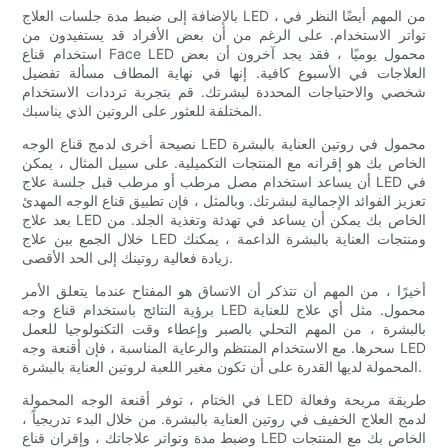
بالإضافة إلى ضبط مدة جلسات العلاج LED ، من المهم أيضًا النظر في
تواتر الاستخدام. على الرغم من أن بعض الأفراد قد يستفيدون من
استخدام قناع Face LED محمول يوميًا ، فقد يجد آخرون أن بعض
العلاجات في الأسبوع كافية. إنها في نهاية المطاف مسألة تفضيل
شخصي والاحتياجات المحددة لبشرتك. قم بتجربة ترددات الاستخدام
المختلفة للعثور على الروتين الذي يناسبك.
نصيحة أخرى لدمج قناع الوجه LED محمول في روتين العناية بالبشرة
الخاص بك هو إقرانه مع المنتجات التكميلية. على سبيل المثال ، يمكن
أن يساعد استخدام مصل مرطب أو مرطب قبل جلسة علاج LED في
تعزيز الفوائد الإجمالية لبشرتك. وبالمثل ، فإن تطبيق قناع الوجه المهدئ
بعد علاج LED الخاص بك يمكن أن يساعد في تهدئة وتغذية الجلد. من
خلال الجمع بين علاج LED ومنتجات العناية بالبشرة الداعمة ، يمكنك
زيادة فعالية روتينك إلى الحد الأقصى.
أخيرًا ، من المهم أن تتذكر أن الاتساق هو المفتاح عندما يتعلق الأمر
برؤية النتائج باستخدام قناع وجه LED محمول. مثل أي علاج للعناية
بالبشرة ، من المهم التحلي بالصبر وإعطاء وقت التكنولوجيا للعمل
سحرها. مع الاستخدام المنتظم والرعاية المناسبة ، فإن أقنعة وجه LED
المحمولة لديها القدرة على أن تكون مغير اللعبة لروتين العناية بالبشرة.
في الختام ، توفر أقنعة الوجه المحمولة LED طريقة مريحة وفعالة
لدمج العلاج الخفيف في روتين العناية بالبشرة. من خلال البدء تدريجياً ،
وضبط مدة وتواتر علاجاتك ، وإقران قناع LED الخاص بك مع المنتجات