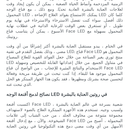
الزمنية المزدحمة وأنماط الحياة الصعبة ، يمكن أن يكون إيجاد وقت
لعلاجات العناية بالبشرة العادية تحديًا. ومع ذلك ، مع قناع الوجه
المحمول LED ، يمكنك الاستمتاع بفوائد العلاج الإضاءة LED كلما كان
ذلك أفضل. سواء كنت تفضل الاسترخاء والاسترخاء في نهاية يوم
طويل ، أو تستغرق بعض الوقت للرعاية الذاتية في عطلات نهاية
الأسبوع ، يمكن أن يتناسب قناع Face LED المحمول بسهولة مع
روتينك.
في الختام ، يبدو مستقبل العناية بالبشرة أكثر إشراقًا من أي وقت
مضى ، وذلك بفضل التقدم في تقنية LED. قناع Face LED المحمول هو
منتج ثوري يغير الصناعة من خلال جعل الفوائد القوية للعلاج المصباح
LED في متناول الجميع. من خلال إعداداتها القابلة للتخصيص وسهولة
الاستخدام والنتائج المثيرة للإعجاب ، من الواضح أن قناع Face LED
المحمول موجود هنا للبقاء. إذا كنت تبحث عن طريقة مريحة وفعالة
لتحسين صحة بشرتك ومظهرها ، فقد يكون هذا الجهاز المبتكر هو الحل
الذي تبحث عنه.
نصائح لدمج أقنعة الوجه LED في روتين العناية بالبشرة
اكتسبت أقنعة Face LED شعبية بسرعة في عالم العناية بالبشرة ،
ولسبب وجيه. تستخدم هذه الأجهزة المبتكرة العلاج بالضوء لاستهداف
مجموعة متنوعة من مخاوف الجلد ، من حب الشباب إلى علامات
الشيخوخة. والآن ، مع إدخال أقنعة Face LED المحمولة ، أصبح من
الأسهل من أي وقت مضى دمج هذه التكنولوجيا في روتين العناية