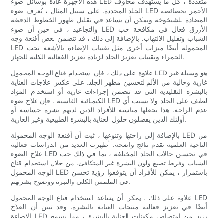
هذه الأجهزة عادةً بوسائل ضوء LED متعددة ، كل ما يستهدف مخاوف
الجلد المحددة. على سبيل المثال ، يُعرف ضوء LED الأحمر بخصائصه
المضادة للشيخوخة ويمكن أن يساعد في تقليل ظهور الخطوط الدقيقة
والتجاعيد ، في حين أن ضوء LED الأزرق فعال في مكافحة حب
الشباب وتقليل الالتهاب. بالإضافة إلى ذلك ، قد تتضمن بعض أقنعة وجه
LED المحمولة أيضًا ميزات أخرى مثل تقنيات الإضاءة بالأشعة تحت
الحمراء وتقنيات تعزيز الجلد لزيادة تعزيز الفعالية الكلية للجهاز.
علاوة على ذلك ، فإن استخدام قناع الوجه المحمول LED هو وسيلة غير
غازية وخالية من الألم لتحسين مظهر الجلد. على عكس علاجات العناية
بالبشرة التقليدية التي قد تتضمن إجراءات غازية أو استخدام المواد
الكيميائية القاسية ، فإن علاج ضوء LED لطيف على الجلد ولا يسبب أي
عدم الراحة. هذا يجعلها مناسبة للأفراد الذين لديهم بشرة حساسة أو
أولئك الذين يفضلون حلول العناية بالبشرة الطبيعية وغير الغازية.
بالإضافة إلى راحتها وتنوعها ، ثبت أن أقنعة الوجه المحمولة LED من
الناحية العلمية تقدم نتائج واضحة. أظهرت العديد من الدراسات فعالية
علاج الضوء LED في تحسين حالات الجلد المختلفة ، بما في ذلك حب
الشباب وفرط تصبغ ولون البشرة غير المتكافئ. من خلال استخدام قناع
الوجه المحمول LED باستمرار ، يمكن للأفراد أن يتوقعوا رؤية تحسن
في الملمس الكلي والنبرة ووضوح بشرتهم.
علاوة على ذلك ، يمكن أن يساعد استخدام قناع الوجه المحمول LED
أيضًا في تعزيز فعالية منتجات العناية بالبشرة. وقد تبين أن العلاج
الإضاءة LED يزيد من امتصاص مكونات العناية بالبشرة ، مما يسمح