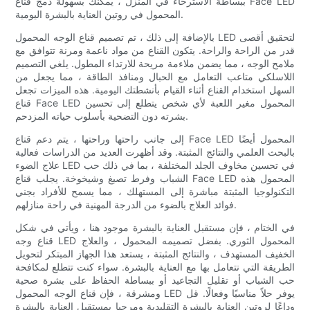
ببساطة الاسترخاء في المنزل ، يمكنك بسهولة دمج قناع Face LED
المحمول في روتين العناية بالبشرة اليومية.
بالإضافة إلى ذلك ، تم تصميم قناع الوجه المحمول LED لتحقيق أقصى
قدر من الراحة والراحة. يتكون القناع من مواد ناعمة ومرنة تتوافق مع
ملامح الوجه ، مما يضمن ملاءمة مريحة للارتداء المطول. يلغي التصميم
اللاسلكي متاعب التعامل مع الحبال ومنافذ الطاقة ، مما يجعل من
السهل استخدام القناع أثناء القيام بأنشطتك اليومية. هذه الميزات تجعل
قناع Face LED المحمول مغير اللعبة لأي شخص يتطلع إلى تحسين
بشرته دون التضحية بأسلوب حياته المزدحم.
إلى جانب راحتها وراحتها ، يتم دعم قناع Face LED المحمول أيضًا
بالبحث العلمي والنتائج المثبتة. وقد أظهرت العديد من الدراسات فعالية
علاج الضوء LED في تحسين مخاوف الجلد المختلفة ، بما في ذلك حب
الشباب وفرط تصبغ وشيخوخة. يجلب قناع Face LED المحمول هذه
التكنولوجيا المثبتة مباشرة إلى المستهلك ، مما يسمح للأفراد بجني
فوائد العلاج بالضوء من الدرجة المهنية في راحة منازلهم.
في الختام ، فإن مستقبل العناية بالبشرة موجود هنا ، ويأتي في شكل
قناع وجه LED المحمول الثوري. بفضل تصميمه المحمول ، والعلاج
الخفيف المستهدف ، والنتائج المثبتة ، يستعد هذا الجهاز المبتكر لتحويل
الطريقة التي نتعامل بها مع العناية بالبشرة. سواء كنت تتطلع لمكافحة
حب الشباب أو تقليل التجاعيد أو ببساطة الحفاظ على بشرة صحية
ومشرقة ، فإن قناع الوجه المحمول LED يوفر حلاً مناسبًا وفعالًا. قل
وداعًا لروتين العناية بالبشرة التقليدية ومرحبا بمستقبل العناية بالبشرة