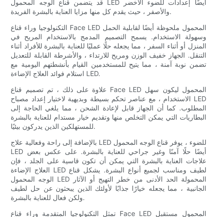
قد يتضمن قناع الوجه المحمول LED أيضًا إعدادات للضوء الأخضر
والأصفر ، حيث يقدم كل منها مزايا العناية بالبشرة الفريدة.
التكنولوجيا وراء قناع Face LED المحمول ملحوظة أيضًا لقابلية الحمل
وسهولة الاستخدام. يسمح التصميم المدمج بالاستخدام المريح في
المنزل أو أثناء السفر ، مما يجعله حلًا عمليًا للعناية بالبشرة للأفراد أثناء
التنقل. الجهاز خفيف الوزن ومريح للارتداء ، والأشرطة القابلة للتعديل
تضمن نوبة آمنة ، مما يتيح للمستخدمين القيام بأنشطتهم اليومية مع
استلام فوائد العلاج الإضاءة LED.
علاوة على ذلك ، تم تصميم قناع Face LED المحمول ليكون سهل
الاستخدام ، مع عناصر تحكم بسيطة وبديهية لاختيار إعداد مصباح LED
المطلوب. كما أن الجهاز قابل لإعادة الشحن ، مما يلغي الحاجة إلى
البطاريات التي يمكن التخلص منها وتقديم خيار مستدام للعناية بالبشرة
للمستهلكين الذين يدركون بيئيًا.
بالإضافة إلى راحة وفعالية علاج LED للضوء ، يوفر قناع الوجه المحمول
LED أيضًا حلًا آمنًا وغير جراحي للعناية بالبشرة. على عكس بعض
علاجات العناية بالبشرة التي يمكن أن تكون قاسية على الجلد ، فإن
العلاج الإضاءة LED لطيف ومناسب لجميع أنواع البشرة. يشكل قناع
الوجه المحمول LED المحمولة الحد الأدنى من خطر التهيج أو الآثار
الجانبية ، مما يجعله خيارًا جذابًا لأولئك الذين يبحثون عن حل لطيف
ولكن فعال للعناية بالبشرة.
تمثل التكنولوجيا المتقدمة وراء قناع Face LED المحمول مستقبل