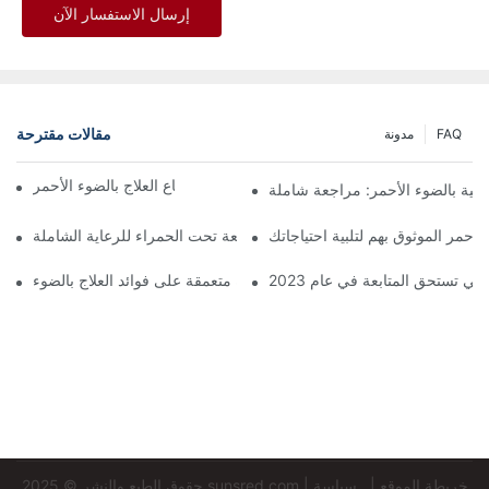
إرسال الاستفسار الآن
مقالات مقترحة
FAQ
مدونة
اكتشف فوائد استخدام قناع العلاج بالضوء الأحمر
لاجية بالضوء الأحمر: مراجعة شاملة
لأحمر الموثوق بهم لتلبية احتياجاتك
أفضل أجهزة العلاج بالضوء الأحمر والأشعة تحت الحمراء للرعاية الشاملة
نظرة متعمقة على فوائد العلاج بالضوء LED للوجه
ي تستحق المتابعة في عام 2023
خريطة الموقع
|
سياسة
|
sunsred.com
حقوق الطبع والنشر © 2025