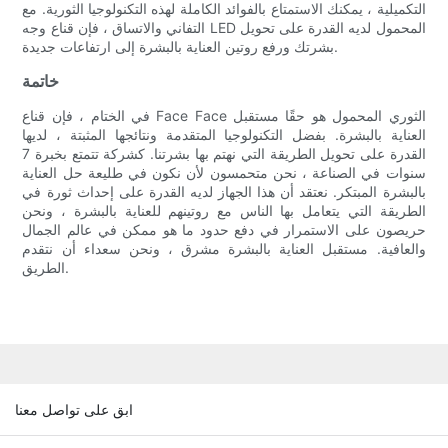
التكميلية ، يمكنك الاستمتاع بالفوائد الكاملة لهذه التكنولوجيا الثورية. مع
التفاني والاتساق ، فإن قناع وجه LED المحمول لديه القدرة على تحويل
بشرتك ورفع روتين العناية بالبشرة إلى ارتفاعات جديدة.
خاتمة
في الختام ، فإن قناع Face Face الثوري المحمول هو حقًا مستقبل
العناية بالبشرة. بفضل التكنولوجيا المتقدمة ونتائجها المثبتة ، لديها
القدرة على تحويل الطريقة التي نهتم بها بشرتنا. كشركة تتمتع بخبرة 7
سنوات في الصناعة ، نحن متحمسون لأن نكون في طليعة حل العناية
بالبشرة المبتكر. نعتقد أن هذا الجهاز لديه القدرة على إحداث ثورة في
الطريقة التي يتعامل بها الناس مع روتينهم للعناية بالبشرة ، ونحن
حريصون على الاستمرار في دفع حدود ما هو ممكن في عالم الجمال
والعافية. مستقبل العناية بالبشرة مشرق ، ونحن سعداء أن نتقدم
الطريق.
ابق على تواصل معنا