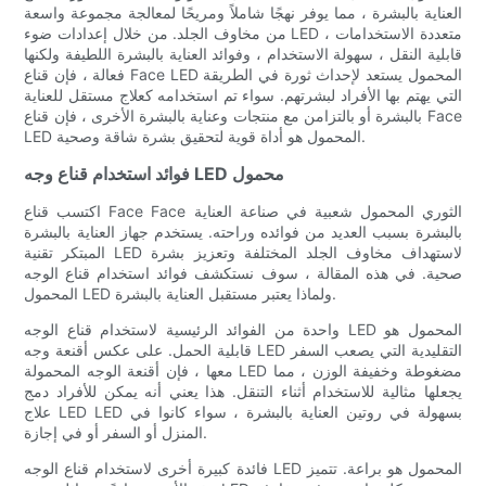
العناية بالبشرة ، مما يوفر نهجًا شاملاً ومريحًا لمعالجة مجموعة واسعة
من مخاوف الجلد. من خلال إعدادات ضوء LED متعددة الاستخدامات ،
قابلية النقل ، سهولة الاستخدام ، وفوائد العناية بالبشرة اللطيفة ولكنها
فعالة ، فإن قناع Face LED المحمول يستعد لإحداث ثورة في الطريقة
التي يهتم بها الأفراد لبشرتهم. سواء تم استخدامه كعلاج مستقل للعناية
بالبشرة أو بالتزامن مع منتجات وعناية بالبشرة الأخرى ، فإن قناع Face
LED المحمول هو أداة قوية لتحقيق بشرة شاقة وصحية.
فوائد استخدام قناع وجه LED محمول
اكتسب قناع Face Face الثوري المحمول شعبية في صناعة العناية
بالبشرة بسبب العديد من فوائده وراحته. يستخدم جهاز العناية بالبشرة
المبتكر تقنية LED لاستهداف مخاوف الجلد المختلفة وتعزيز بشرة
صحية. في هذه المقالة ، سوف نستكشف فوائد استخدام قناع الوجه
المحمول LED ولماذا يعتبر مستقبل العناية بالبشرة.
واحدة من الفوائد الرئيسية لاستخدام قناع الوجه LED المحمول هو
قابلية الحمل. على عكس أقنعة وجه LED التقليدية التي يصعب السفر
معها ، فإن أقنعة الوجه المحمولة LED مضغوطة وخفيفة الوزن ، مما
يجعلها مثالية للاستخدام أثناء التنقل. هذا يعني أنه يمكن للأفراد دمج
علاج LED LED بسهولة في روتين العناية بالبشرة ، سواء كانوا في
المنزل أو السفر أو في إجازة.
فائدة كبيرة أخرى لاستخدام قناع الوجه LED المحمول هو براعة. تتميز