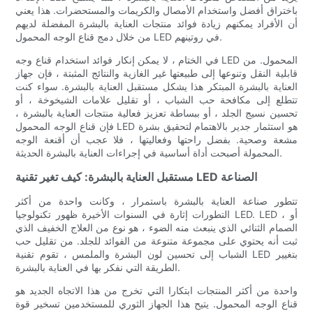
باختراق أفضل واستخدام الأمصال والكريمات والمستحضرات. هذا يعني
أن الأفراد يمكنهم زيادة فوائد منتجات العناية بالبشرة المفضلة لديهم
من خلال دمج قناع الوجه المحمول LED في روتينهم.
في الختام ، لا يمكن إنكار فوائد استخدام قناع وجه LED المحمول. من
قابلية النقل وتنوعها إلى طبيعتها غير الغازية والنتائج المثبتة ، فإن جهاز
العناية بالبشرة المبتكر هذا يشكل مستقبل العناية بالبشرة. سواء كنت
تتطلع إلى مكافحة حب الشباب ، أو تقليل علامات الشيخوخة ، أو
تحسين نسيج الجلد ، أو ببساطة تعزيز فعالية منتجات العناية بالبشرة ،
فإن قناع الوجه المحمول LED هو استثمار جدير بالاهتمام لتحقيق بشرة
مشعة وصحية. بفضل راحتها وفعاليتها ، فلا عجب أن أقنعة الوجه
المحمولة أصبحت أداة أساسية في إجراءات العناية بالبشرة الحديثة.
مستقبل العناية بالبشرة: كيف تغير تقنية LED الصناعة
تتطور صناعة العناية بالبشرة باستمرار ، وكانت واحدة من أكثر
التطورات إثارة في السنوات الأخيرة ظهور تكنولوجيا LED. LED ، أو
الصمام الثنائي الذي ينبعث منه الضوء ، هو نوع من العلاج الخفيف الذي
ثبت أنه يحتوي على مجموعة متنوعة من الفوائد للجلد. من تقليل حب
الشباب إلى تحسين لون البشرة والملمس ، تقوم تقنية LED بتغيير
الطريقة التي نفكر بها في العناية بالبشرة.
واحدة من أكثر المنتجات ابتكارا التي تخرج من هذا الاتجاه الجديد هو
قناع الوجه المحمول. يتيح هذا الجهاز الثوري للمستخدمين تسخير قوة