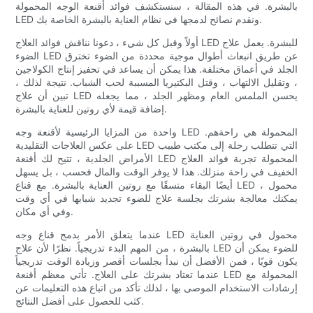
بالبشرة. في هذه المقالة ، سنستكشف فوائد أقنعة الوجه المحمولة
LED ونقدم نصائح لدمجها في نظام العناية بالبشرة الخاصة بك.
أولاً وقبل كل شيء ، دعونا نناقش فوائد العلاج LED للبشرة. يعمل علاج
الضوء LED عن طريق انبعاث أطوال موجية محددة من الضوء تخترق
الجلد في أعماق مختلفة. هذا يمكن أن يساعد في تحفيز إنتاج الكولاجين
، وتقليل الالتهاب ، وقتل البكتيريا المسببة لحب الشباب. نتيجة لذلك ،
تبين أن علاج LED يحسن الملمس العام ومظهر الجلد ، مما يجعله
إضافة قيمة لأي روتين للعناية بالبشرة.
واحدة من المزايا الرئيسية لأقنعة وجه LED المحمولة هي راحةهم.
على عكس العلاجات التقليدية LED التي تتطلب رحلة إلى مكتب طبيب
الأمراض الجلدية ، تتيح لك أقنعة LED المحمولة تجربة فوائد العلاج
الخفيف في راحة منزلك. هذا لا يوفر الوقت والمال فحسب ، بل يسهل
أيضًا البقاء متسقًا مع روتين العناية بالبشرة. مع قناع LED محمول ،
يمكنك معالجة بشرتك بجلسة علاج للضوء تجديد شبابها في أي وقت
وفي أي مكان.
عندما يتعلق الأمر بدمج قناع وجه LED محمول في روتين العناية
بالبشرة ، من المهم البدء تدريجياً. نظرًا لأن علاج LED للضوء يمكن أن
يكون قويًا ، فمن الأفضل أن نبدأ بجلسات أقصر وزيادة الوقت تدريجياً
عندما تعتاد بشرتك على العلاج. تأتي معظم أقنعة LED المحمولة مع
إرشادات الاستخدام الموصى بها ، لذلك تأكد من اتباع هذه التعليمات عن
كثب للحصول على أفضل النتائج.