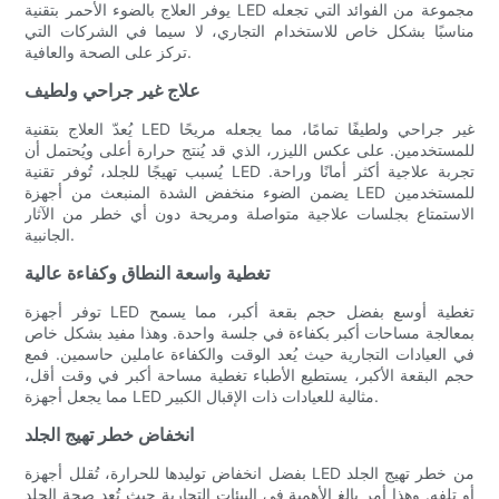
يوفر العلاج بالضوء الأحمر بتقنية LED مجموعة من الفوائد التي تجعله
مناسبًا بشكل خاص للاستخدام التجاري، لا سيما في الشركات التي
تركز على الصحة والعافية.
علاج غير جراحي ولطيف
يُعدّ العلاج بتقنية LED غير جراحي ولطيفًا تمامًا، مما يجعله مريحًا
للمستخدمين. على عكس الليزر، الذي قد يُنتج حرارة أعلى ويُحتمل أن
يُسبب تهيجًا للجلد، تُوفر تقنية LED تجربة علاجية أكثر أمانًا وراحة.
يضمن الضوء منخفض الشدة المنبعث من أجهزة LED للمستخدمين
الاستمتاع بجلسات علاجية متواصلة ومريحة دون أي خطر من الآثار
الجانبية.
تغطية واسعة النطاق وكفاءة عالية
توفر أجهزة LED تغطية أوسع بفضل حجم بقعة أكبر، مما يسمح
بمعالجة مساحات أكبر بكفاءة في جلسة واحدة. وهذا مفيد بشكل خاص
في العيادات التجارية حيث يُعد الوقت والكفاءة عاملين حاسمين. فمع
حجم البقعة الأكبر، يستطيع الأطباء تغطية مساحة أكبر في وقت أقل،
مما يجعل أجهزة LED مثالية للعيادات ذات الإقبال الكبير.
انخفاض خطر تهيج الجلد
بفضل انخفاض توليدها للحرارة، تُقلل أجهزة LED من خطر تهيج الجلد
أو تلفه. وهذا أمر بالغ الأهمية في البيئات التجارية حيث تُعد صحة الجلد