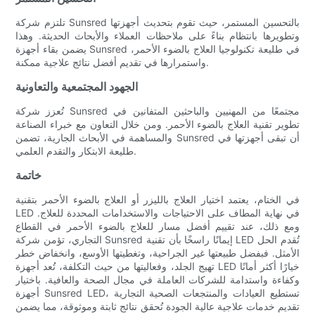
تلتزم شركة Sunsred بالتحسين المستمر، حيث تقوم بتحديث أجهزتها
وتطويرها بانتظام بناءً على ملاحظات العملاء والأبحاث الحديثة. وهذا
يضمن بقاء أجهزة Sunsred في طليعة تكنولوجيا العلاج بالضوء الأحمر،
واستمرارها في تقديم أفضل نتائج علاجية ممكنة.
الجهود المجتمعية والتعاونية
تُعزز شركة Sunsred مجتمعًا من المهنيين والباحثين المتفانين في
تطوير تقنية العلاج بالضوء الأحمر. ومن خلال التعاون مع خبراء الصناعة
والمساهمة في الأبحاث الجارية، تضمن Sunsred أن تبقى أجهزتها في
طليعة الابتكار والتقدم العلمي.
خاتمة
في الختام، يعتمد اختيار العلاج بالليزر أو العلاج بالضوء الأحمر بتقنية
LED في نهاية المطاف على الاحتياجات والاستخدامات المحددة للعلاج.
ومع ذلك، عند تقييم أفضل مسار للعلاج بالضوء الأحمر في القطاع
التجاري، تؤمن شركة Sunsred إيمانًا راسخًا بأن تقنية LED تُقدم الحل
الأمثل. فبفضل طبيعتها غير الجراحية، وتغطيتها الأوسع، وانخفاض خطر
تهيج الجلد، وفعاليتها من حيث التكلفة، تُعد أجهزة LED خيارًا أكثر أمانًا
وكفاءة واستدامة للشركات العاملة في مجال الصحة والعافية. باختيار
أجهزة Sunsred LED، تستطيع العيادات والمنتجعات الصحية التجارية
تقديم خدمات علاجية عالية الجودة تُحقق نتائج ثابتة وموثوقة، مما يضمن