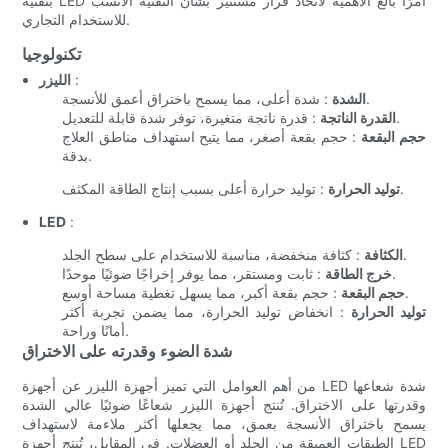
بتقنية LED أمرًا بالغ الأهمية لاتخاذ قرار مستنير بشأن التقنية الأنسب
للاستخدام التجاري.
تكنولوجيا
:
الليزر
: شدة أعلى، مما يسمح باختراق أعمق للأنسجة.
الشدة
: قدرة ناتجة متغيرة، توفر شدة قابلة للتعديل.
القدرة الناتجة
حجم البقعة
: حجم بقعة أصغر، مما يتيح استهداف مناطق العلاج
بدقة.
: توليد حرارة أعلى بسبب إنتاج الطاقة المكثف.
توليد الحرارة
LED
:
: كثافة منخفضة، مناسبة للاستخدام على سطح الجلد.
الكثافة
: ثابت ومستقر، مما يوفر إخراجًا ضوئيًا موحدًا.
خرج الطاقة
: حجم بقعة أكبر، مما يسهل تغطية مساحة أوسع.
حجم البقعة
توليد الحرارة
: انخفاض توليد الحرارة، مما يضمن تجربة أكثر
أمانًا وراحة.
شدة الضوء وقدرته على الاختراق
من أهم العوامل التي تميز أجهزة الليزر عن أجهزة LED شدة شعاعها
وقدرتها على الاختراق. تُنتج أجهزة الليزر شعاعًا ضوئيًا عالي الشدة
يسمح باختراق الأنسجة بعمق، مما يجعلها أكثر ملاءمة لاستهداف
الطبقات العميقة من الجلد أو العضلات. في المقابل، تُنتج أجهزة LED