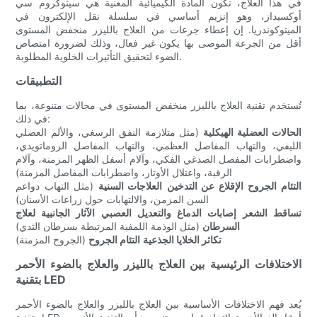
في هذا العلاج، تكون المادة الكيميائية المعنية هي سيتوكروم سي
أوكسيداز، وهو إنزيم أساسي في سلسلة نقل الإلكترون في
الميتوكوندريا. إن إعطاء جرعات من العلاج بالليزر منخفض المستوى
أقل من الجرعة الموصى بها يكون غير فعال، وذلك لضرورة امتصاص
الضوء لتحقيق التأثيرات الخلوية المطلوبة.
التطبيقات
تُستخدم تقنية العلاج بالليزر منخفض المستوى في مجالات متنوعة، بما
في ذلك:
الحالات العضلية الهيكلية
(مثل متلازمة النفق الرسغي، والألم العضلي
الليفي، والتهاب المفاصل العظمي، والتهاب المفاصل الروماتويدي،
واضطرابات المفصل الصدغي الفكي، وآلام أسفل الظهر المزمنة، وآلام
الرقبة، واعتلال الأوتار، واضطرابات المفاصل المزمنة)
التئام الجروح
الإقلاع عن التدخين
العلاجات السنية
(مثل التهاب دواعم
السن المزمن، والالتهابات حول زراعات الأسنان)
تساقط الشعر
إصابات الدماغ
والتعديل العصبي
الآثار الجانبية لعلاج
السرطان
(مثل الوذمة اللمفية المرتبطة بسرطان الثدي)
تكاثر الخلايا الجذعية
التئام الجروح
(الجروح المزمنة)
الاختلافات الرئيسية بين العلاج بالليزر والعلاج بالضوء الأحمر
بتقنية LED
يُعد فهم الاختلافات الأساسية بين العلاج بالليزر والعلاج بالضوء الأحمر