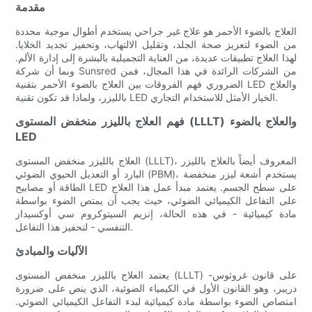
مقدمة
العلاج بالضوء الأحمر هو علاج غير جراحي يستخدم أطوال موجية محددة
من الضوء لتعزيز صحة الجلد، وتقليل الالتهاب، وتحفيز تجديد الخلايا.
لهذا العلاج تطبيقات عديدة، من العناية التجميلية بالبشرة إلى إدارة الألم.
وبما أن شركة Sunsred من الشركات الرائدة في هذا المجال، فمن
الضروري فهم الفروقات بين العلاج بالضوء الأحمر بتقنية LED والعلاج
بالليزر، ولماذا قد تكون تقنية LED الخيار الأمثل للاستخدام التجاري.
فهم العلاج بالليزر منخفض المستوى (LLLT) والعلاج بالضوء
LED
العلاج بالليزر منخفض المستوى (LLLT)، المعروف أيضاً بالعلاج بالليزر
البارد أو التعديل الحيوي الضوئي (PBM)، يستخدم أشعة ليزر منخفضة
الطاقة أو مصابيح LED على سطح الجسم. يعتمد مبدأ عمل هذا العلاج
على التفاعل الكيميائي الضوئي، حيث يجب أن يمتص الضوء بواسطة
مادة كيميائية - في هذه الحالة، إنزيم السيتوكروم سي أوكسيداز
التنفسي - لتحفيز هذا التفاعل.
الآليات والمبادئ
يعتمد العلاج بالليزر منخفض المستوى (LLLT) على قانون غروثوس-
دريبر، وهو القانون الأول في الكيمياء الضوئية، الذي ينص على ضرورة
امتصاص الضوء بواسطة مادة كيميائية لبدء التفاعل الكيميائي الضوئي.