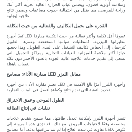
وسلامته أولوية قصوى. ويضمن غياب الحرارة العالية تجربة أكثر أمانًا
وراحة للمرضى، مما يقلل من احتمالية حدوث مضاعفات ويضمن نتائج
علاجية إيجابية.
القدرة على تحمل التكاليف والفعالية من حيث التكلفة
تُعدّ أجهزة LED عمومًا أقل تكلفة وأكثر فعالية من حيث التكلفة مقارنةً
بنظيراتها الليزرية. فمتطلبات صيانتها المنخفضة وعمرها الطويل
يُترجمان إلى انخفاض تكاليف التشغيل على المدى الطويل. وهذا يجعلها
خيارًا أكثر ملاءمةً للميزانية للعيادات التجارية ومراكز التجميل التي
تسعى إلى تقديم خدمات علاجية عالية الجودة بالضوء الأحمر دون تكبّد
نفقات باهظة.
مقارنة الأداء: مصابيح LED مقابل الليزر
تعتبر مقارنة الأداء بين أجهزة LED وأجهزة الليزر أمرًا بالغ الأهمية في
تحديد التقنية التي تقدم نتائج وكفاءة أفضل في البيئات التجارية.
الطول الموجي وعمق الاختراق
تقلبات في إنتاج الطاقة
تتميز أجهزة الليزر بإمكانية تعديل طاقتها، مما يسمح بتقديم علاجات
مخصصة وفقًا لاحتياجات المريض. مع ذلك، قد تؤدي هذه المرونة إلى
تفاوت في شدة العلاج إذا لم تتم مراقبتها بدقة. أما مصابيح LED، فتُوفر