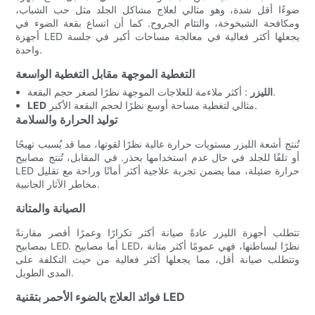
ضوءًا أقل شدة، وهو مثالي لعلاج مشاكل الجلد مثل حب الشباب،
ومكافحة الشيخوخة، والتئام الجروح. كما أن اتساع بقعة الضوء في
أجهزة LED يجعلها أكثر فعالية في معالجة مساحات أكبر في جلسة
واحدة.
التغطية الموجهة مقابل التغطية الواسعة
: أكثر ملاءمة للعلاجات الموجهة نظرًا لصغر حجم البقعة.
الليزر
مثالي لتغطية مساحة أوسع نظرًا لحجم البقعة الأكبر.
LED
توليد الحرارة والسلامة
تُنتج أشعة الليزر مستويات حرارة عالية نظرًا لقوتها، مما قد يُسبب تهيجًا
أو تلفًا للجلد في حال عدم استخدامها بحذر. في المقابل، تُنتج مصابيح
LED حرارة ضئيلة، مما يضمن تجربة علاجية أكثر أمانًا وراحة مع تقليل
مخاطر الآثار الجانبية.
الصيانة والمتانة
تتطلب أجهزة الليزر عادةً صيانة أكثر تكرارًا وعمرًا أقصر مقارنةً
بمصابيح LED. أما مصابيح LED، نظرًا لبساطتها، فهي عمومًا أكثر متانة
وتتطلب صيانة أقل، مما يجعلها أكثر فعالية من حيث التكلفة على
المدى الطويل.
فوائد العلاج بالضوء الأحمر بتقنية LED