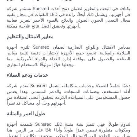
تستثمر شركة Sunsred بكثافة في البحث والتطوير لضمان دمج أحدث
التقنيات في مجال تقنية LED في أجهزتها. ويشمل ذلك أبحاثًا رائدة في
مجال التعديل الحيوي الضوئي والعلاج بالضوء الأحمر لتعزيز فعالية
أجهزتها وتحقيق أفضل نتائج علاجية ممكنة.
معايير الامتثال والتنظيم
تلتزم أجهزة Sunsred بمعايير الامتثال واللوائح الصارمة لضمان
السلامة والفعالية. تخضع جميع الأجهزة لاختبارات دقيقة لتلبية معايير
الصناعة والحصول على موافقة إدارة الغذاء والدواء الأمريكية، مما
يجعلها خيارًا موثوقًا للاستخدام التجاري.
خدمات ودعم العملاء
تقدم شركة Sunsred دعمًا شاملاً للعملاء وخدمات متكاملة، تشمل
أدلة المستخدم، وضمانات المنتجات، والدعم المستمر. وهذا يضمن
حصول المستخدمين على المساعدة اللازمة لتحقيق أقصى استفادة من
أجهزتهم وحل أي مشاكل قد تطرأ.
طول العمر والمتانة
صُممت أجهزة Sunsred LED لتدوم طويلاً، فهي تتميز ببنية متينة
ومكونات متطورة تضمن عمرًا طويلاً وأداءً ثابتًا على مر الزمن. هذا
يقلل من الحاجة إلى الاستبدال المتكرر ويخفض تكاليف التشغيل