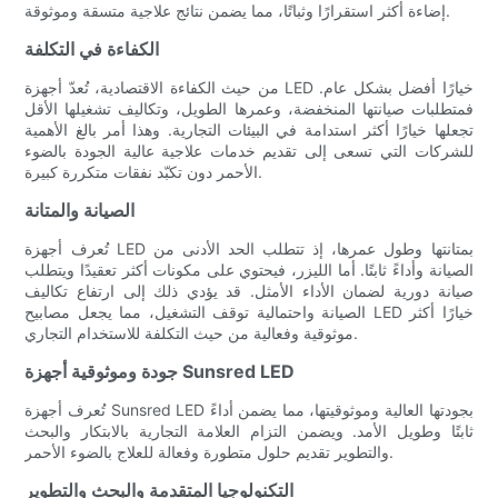
إضاءة أكثر استقرارًا وثباتًا، مما يضمن نتائج علاجية متسقة وموثوقة.
الكفاءة في التكلفة
من حيث الكفاءة الاقتصادية، تُعدّ أجهزة LED خيارًا أفضل بشكل عام.
فمتطلبات صيانتها المنخفضة، وعمرها الطويل، وتكاليف تشغيلها الأقل
تجعلها خيارًا أكثر استدامة في البيئات التجارية. وهذا أمر بالغ الأهمية
للشركات التي تسعى إلى تقديم خدمات علاجية عالية الجودة بالضوء
الأحمر دون تكبّد نفقات متكررة كبيرة.
الصيانة والمتانة
تُعرف أجهزة LED بمتانتها وطول عمرها، إذ تتطلب الحد الأدنى من
الصيانة وأداءً ثابتًا. أما الليزر، فيحتوي على مكونات أكثر تعقيدًا ويتطلب
صيانة دورية لضمان الأداء الأمثل. قد يؤدي ذلك إلى ارتفاع تكاليف
الصيانة واحتمالية توقف التشغيل، مما يجعل مصابيح LED خيارًا أكثر
موثوقية وفعالية من حيث التكلفة للاستخدام التجاري.
جودة وموثوقية أجهزة Sunsred LED
تُعرف أجهزة Sunsred LED بجودتها العالية وموثوقيتها، مما يضمن أداءً
ثابتًا وطويل الأمد. ويضمن التزام العلامة التجارية بالابتكار والبحث
والتطوير تقديم حلول متطورة وفعالة للعلاج بالضوء الأحمر.
التكنولوجيا المتقدمة والبحث والتطوير