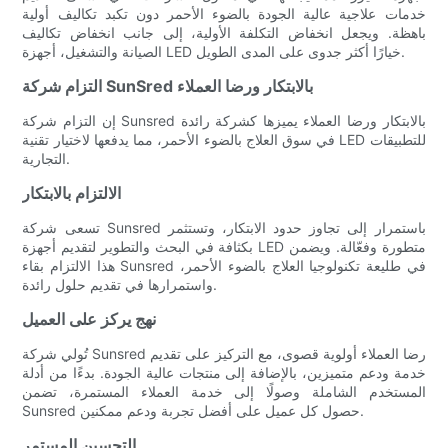
خدمات علاجية عالية الجودة بالضوء الأحمر دون تكبد تكاليف أولية
باهظة. ويجعل انخفاض التكلفة الأولية، إلى جانب انخفاض تكاليف
الصيانة والتشغيل، أجهزة LED خيارًا أكثر جدوى على المدى الطويل.
التزام شركة SunSred بالابتكار ورضا العملاء
إن التزام شركة Sunsred بالابتكار ورضا العملاء يميزها كشركة رائدة
في سوق العلاج بالضوء الأحمر، مما يدفعها لاختيار تقنية LED للتطبيقات
التجارية.
الالتزام بالابتكار
تسعى شركة Sunsred باستمرار إلى تجاوز حدود الابتكار، وتستثمر
بكثافة في البحث والتطوير لتقديم أجهزة LED متطورة وفعّالة. ويضمن
هذا الالتزام بقاء Sunsred في طليعة تكنولوجيا العلاج بالضوء الأحمر،
واستمرارها في تقديم حلول رائدة.
نهج يركز على العميل
تُولي شركة Sunsred رضا العملاء أولوية قصوى، مع التركيز على تقديم
خدمة ودعم متميزين، بالإضافة إلى منتجات عالية الجودة. بدءًا من أدلة
المستخدم الشاملة وصولًا إلى خدمة العملاء المستمرة، تضمن
Sunsred حصول كل عميل على أفضل تجربة ودعم ممكنين.
التحسين المستمر