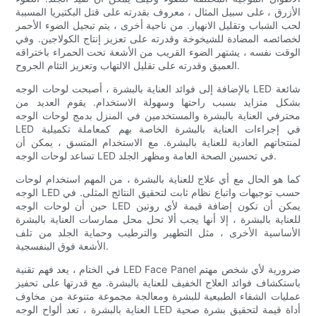
الأزرق ، على سبيل المثال ، معروف بقدرته على قتل البكتيريا المسببة
لحب الشباب وتقليل الانهيار. من ناحية أخرى ، يتم تبجيل الضوء الأحمر
لخصائصه المضادة للشيخوخة وقدرته على تعزيز إنتاج الكولاجين. وفي
الوقت نفسه ، يشتهر الضوء القريب من الأشعة تحت الحمراء باختراقه
العميق وقدرته على تقليل الالتهاب وتعزيز التئام الجروح.
بالإضافة إلى فوائد العناية بالبشرة ، أصبحت لوحات الوجه LED شائعة
بشكل متزايد بسبب راحتها وسهولة الاستخدام. يقوم العديد من
محترفي العناية بالبشرة والمستخدمين في المنزل بدمج لوحات الوجه
LED في إجراءات العناية بالبشرة الخاصة بهم كمعاملة تكميلية
لمنتجاتهم العادية للعناية بالبشرة. مع الاستخدام المتسق ، يمكن أن
تساعد لوحات الوجه LED في تحسين الصحة العامة ومظهر الجلد.
كما هو الحال مع أي علاج للعناية بالبشرة ، من المهم استخدام لوحات
الوجه LED حسب توجيهات واتباع نظام ثابت لتحقيق النتائج المثلى. في
حين أن لوحات الوجه LED يمكن أن تكون إضافة قيمة لأي روتين
للعناية بالبشرة ، إلا أنها يجب ألا تحل محل ممارسات العناية بالبشرة
الأساسية الأخرى ، مثل التطهير والترطيب وحماية الجلد من تلف
الأشعة فوق البنفسجية.
في الختام ، يعد فهم تقنية LED Face Panel ضرورية لأي شخص مهتم
باستكشاف فوائد العلاج الخفيف للعناية بالبشرة. مع قدرتها على تحفيز
عمليات الشفاء الطبيعية للبشرة ومعالجة مجموعة متنوعة من مخاوف
العناية بالبشرة ، تعد ألواح الوجه LED أداة قيمة لتحقيق بشرة صحية