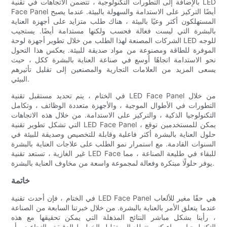
بالإضافة إلى التطورات التكنولوجية ، تتضمن الاتجاهات في تقنية LED
Face Panel أيضًا التركيز على الاستدامة والسهولة بالبيئة. عندما يصبح
المستهلكون أكثر وعيًا بالبيئة ، هناك طلب متزايد على أجهزة العناية
بالبشرة التي ليست فعالة فحسب ولكنها مستدامة أيضًا. يستجيب
الشركات المصنعة لهذا الطلب من خلال تطوير أجهزة لوحة LED للوجه
الموفرة للطاقة ومصنوعة من مواد صديقة للبيئة. يعكس هذا التحول
نحو الاستدامة اتجاهًا أوسع في صناعة العناية بالبشرة ككل ، حيث
يسعى المزيد من العلامات التجارية والمصنعين إلى تقليل تأثيرهم
البيئي.
في الختام ، يتم تحديد مستقبل تقنية LED Face Panel من خلال
التطورات في الأطوال الموجية ، والأجهزة متعددة الوظائف ، وتكامل
التكنولوجيا الذكية ، والتركيز على الاستدامة. من خلال هذه الاتجاهات
التي تشكل تطوير تقنية LED Face Panel ، يمكن للمستخدمين توقع
حلول العناية بالبشرة أكثر فاعلية وقابلة للتخصيص وصديقة للبيئة في
السنوات القادمة. مع استمرار نمو الطلب على علاجات العناية بالبشرة
غير الغازية ، تستعد تقنية LED Face للبقاء في طليعة الصناعة ، مما
يوفر حلولًا مبتكرة وفعالة لمجموعة واسعة من مخاوف العناية بالبشرة.
خاتمة
في الختام ، فإن أحدث تقنية LED Face Panel هي حقًا مغير للألعاب
عندما يتعلق الأمر بالعناية بالبشرة. من خلال خبرتنا السابعة من الصناعة
، رأينا بشكل مباشر النتائج المذهلة التي يمكن تحقيقها مع هذه
التكنولوجيا. سواء كنت تتطلع إلى تقليل الخطوط الدقيقة والتجاعيد ، أو