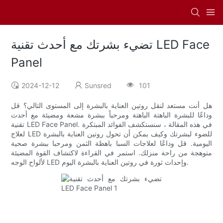
تضيء بشرتك مع أحدث تقنية LED Face
Panel
2024-12-12
Sunsred
101
هل أنت مستعد لنقل روتين العناية بالبشرة إلى المستوى التالي؟ قل
وداعًا للبشرة الباهتة الباهتة ومرحباً ببشرة مشعة ومضيئة مع أحدث
تقنية LED Face Panel. في هذه المقالة ، سنستكشف الفوائد المبتكرة
لعلاج LED للضوء لبشرتك وكيف يمكن أن تحول روتين العناية بالبشرة
اليومية. قل وداعًا لعلاجات السبا باهظة الثمن ومرحبا ببشرة صحية
متوهجة من راحة منزلك. استمر في القراءة لاكتشاف القوة المضيئة
لألواح الوجه LED وإحداث ثورة في روتين العناية بالبشرة اليوم.