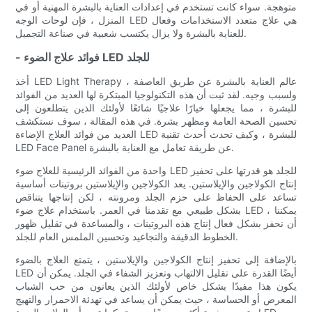
متوهجة. سواء كانت تستخدم في إعدادات العناية بالبشرة المهنية أو في
المنزل ، فإن لوحات الوجه LED هي علاج متعدد الاستخدامات وفعال
للعناية بالبشرة ولا يزال يكتسب شعبية في صناعة التجميل.
- فوائد علاج الضوء LED للجلد
أخذ LED Light Therapy عالم العناية بالبشرة عن طريق العاصفة ،
ولسبب وجيه. لقد ثبت أن هذه التكنولوجيا المبتكرة لها العديد من الفوائد
للبشرة ، مما يجعلها خيارًا علاجيًا شائعًا لأولئك الذين يتطلعون إلى
تحسين الصحة العامة ومظهر بشرة. في هذه المقالة ، سوف نستكشف
العديد من فوائد العلاج الإضاءة LED للبشرة ، وكيف تحدث أحدث تقنية
LED Face Panel عن طريقة تعامل مع العناية بالبشرة.
واحدة من الفوائد الرئيسية للعلاج ضوء LED للجلد هو قدرتها على تحفيز
إنتاج الكولاجين والإيلاستين. يعد الكولاجين والإيلاستين بروتينات أساسية
تساعد على الحفاظ على حزم الجلد ومرونته ، لكن إنتاجها يتناقص
بشكل طبيعي مع تقدمنا ​​في العمر. باستخدام علاج ضوء LED ، يمكننا
أن نحفز بشكل فعال إنتاج هذه البروتينات ، والمساعدة في تقليل ظهور
الخطوط الدقيقة والتجاعيد وتحسين الملمس العام للجلد.
بالإضافة إلى تحفيز إنتاج الكولاجين والإيلاستين ، يتمتع العلاج بالضوء
LED أيضًا القدرة على تقليل الالتهاب وتعزيز الشفاء في الجلد. يمكن أن
يكون هذا مفيدًا بشكل خاص لأولئك الذين يعانون من حب الشباب
المعرض أو الحساسة ، حيث يمكن أن يساعد في تهدئة الاحمرار والتهيج