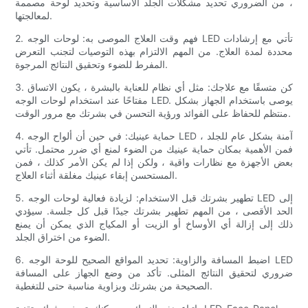
، من الضروري تحديد مشكلات الجلد الأساسية وتحديد لوحة مصممة
لمعالجتها.
2. فهم وقت العلاج الموصى به: لوحات الوجه LED تأتي مع إرشادات
محددة لمدة العلاج. من المهم الالتزام بهذه التوصيات لتجنب التعرض
المفرط للضوء وتحقيق النتائج المرجوة.
3. كن متسقًا مع علاجك: مثل أي نظام للعناية بالبشرة ، يكون الاتساق
مفتاحًا عند استخدام لوحات الوجه LED. يوصى باستخدام الجهاز بشكل
منتظم للحفاظ على الفوائد ورؤية التحسن في بشرتك مع مرور الوقت.
4. حماية عينيك: في حين أن ألواح الوجه LED آمنة بشكل عام للجلد ،
فمن الأهمية بمكان حماية عينيك من الضوء لمنع أي ضرر محتمل. تأتي
بعض الأجهزة مع نظارات واقية ، ولكن إذا لم يكن الأمر كذلك ، فمن
المستحسن إبقاء عينيك مغلقة أثناء العلاج.
5. تطهير بشرتك قبل الاستخدام: لزيادة فعالية لوحات الوجه LED إلى
الحد الأقصى ، من المهم تطهير بشرتك جيدًا قبل كل جلسة. سيؤدي
ذلك إلى إزالة أي الأوساخ أو الزيت أو المكياج الذي يمكن أن يمنع
الضوء من اختراق الجلد.
6. اضبط المسافة والزاوية: تحديد المواقع الصحيح للوحة الوجه LED
ضروري لتحقيق النتائج المثلى. تأكد من وضع الجهاز على المسافة
الصحيحة من بشرتك وبزاوية مناسبة حتى للتغطية.