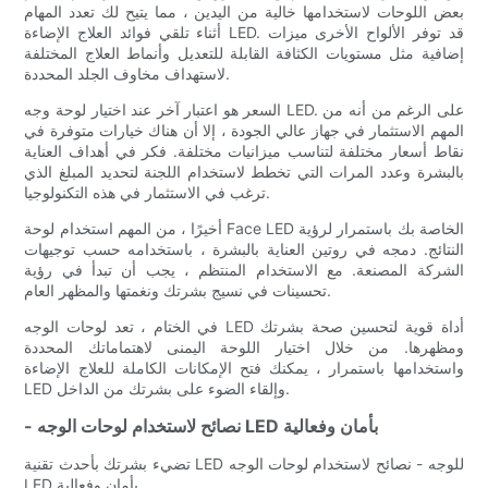
بعض اللوحات لاستخدامها خالية من اليدين ، مما يتيح لك تعدد المهام
أثناء تلقي فوائد العلاج الإضاءة LED. قد توفر الألواح الأخرى ميزات
إضافية مثل مستويات الكثافة القابلة للتعديل وأنماط العلاج المختلفة
لاستهداف مخاوف الجلد المحددة.
السعر هو اعتبار آخر عند اختيار لوحة وجه LED. على الرغم من أنه من
المهم الاستثمار في جهاز عالي الجودة ، إلا أن هناك خيارات متوفرة في
نقاط أسعار مختلفة لتناسب ميزانيات مختلفة. فكر في أهداف العناية
بالبشرة وعدد المرات التي تخطط لاستخدام اللجنة لتحديد المبلغ الذي
ترغب في الاستثمار في هذه التكنولوجيا.
أخيرًا ، من المهم استخدام لوحة Face LED الخاصة بك باستمرار لرؤية
النتائج. دمجه في روتين العناية بالبشرة ، باستخدامه حسب توجيهات
الشركة المصنعة. مع الاستخدام المنتظم ، يجب أن تبدأ في رؤية
تحسينات في نسيج بشرتك ونغمتها والمظهر العام.
في الختام ، تعد لوحات الوجه LED أداة قوية لتحسين صحة بشرتك
ومظهرها. من خلال اختيار اللوحة اليمنى لاهتماماتك المحددة
واستخدامها باستمرار ، يمكنك فتح الإمكانات الكاملة للعلاج الإضاءة
LED وإلقاء الضوء على بشرتك من الداخل.
- نصائح لاستخدام لوحات الوجه LED بأمان وفعالية
تضيء بشرتك بأحدث تقنية LED للوجه - نصائح لاستخدام لوحات الوجه
LED بأمان وفعالية