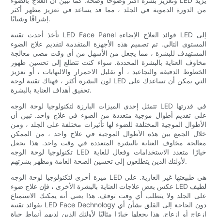
وتعزيز بشرة أكثر وضوحًا وصحة. كما تبين أن العلاج بالضوء LED يزيد
من الدورة الدموية في الجلد ، مما قد يساعد في تعزيز مظهر أكثر
إشراقًا وشبابًا.
تأخذ أحدث تقنية LED Face Panel فوائد العلاج الإضاءة LED إلى
المستوى التالي. تم تصميم هذه الأجهزة المتقدمة لتقديم علاج الضوء
المستهدف للبشرة ، مما يجعل من الأسهل من أي وقت مضى معالجة
مخاوف العناية بالبشرة المحددة. سواء كنت تتطلع إلى تحسين ظهور
الخطوط الدقيقة والتجاعيد ، أو تقليل الاحمرار والالتهابات ، أو تعزيز
لون البشرة أكثر ، فهناك تقنية لوحة LED التي يمكن أن تساعدك على
تحقيق أهداف العناية بالبشرة.
تتمثل إحدى الميزات البارزة لتكنولوجيا لوحة الوجه LED في قدرتها
على تقديم أطوال موجية متعددة من الضوء في علاج واحد. تبين أن
الأطوال الموجية المختلفة للضوء لها تأثيرات مختلفة على الجلد ، ومن
خلال الجمع بين هذه الأطوال الموجية في علاج واحد ، من الممكن
معالجة مخاوف العناية بالبشرة المتعددة في وقت واحد. هذا يجعل
تكنولوجيا لوحة الوجه LED خيارًا متعدد الاستخدامات وفعال للغاية
لأولئك الذين يتطلعون إلى تحسين الصحة العامة ومظهر بشرتهم.
ميزة أخرى لتكنولوجيا لوحة الوجه LED هي طبيعتها غير الغازية. على
عكس بعض علاجات العناية بالبشرة الأخرى ، فإن علاج ضوء LED لطيف
على الجلد ولا يتطلب أي وقت توقف. هذا يعني أنه يمكنك الاستمتاع
بفوائد تقنية LED Face Dechnology دون الحاجة إلى القلق بشأن أي
إزعاج أو إزعاج. هذا يجعلها خيارًا مثاليًا لأولئك الذين لديهم أنماط حياة