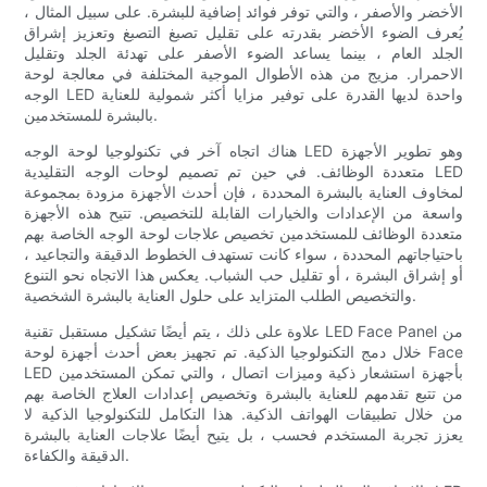
الأخضر والأصفر ، والتي توفر فوائد إضافية للبشرة. على سبيل المثال ،
يُعرف الضوء الأخضر بقدرته على تقليل تصبغ التصبغ وتعزيز إشراق
الجلد العام ، بينما يساعد الضوء الأصفر على تهدئة الجلد وتقليل
الاحمرار. مزيج من هذه الأطوال الموجية المختلفة في معالجة لوحة
الوجه LED واحدة لديها القدرة على توفير مزايا أكثر شمولية للعناية
بالبشرة للمستخدمين.
هناك اتجاه آخر في تكنولوجيا لوحة الوجه LED وهو تطوير الأجهزة
متعددة الوظائف. في حين تم تصميم لوحات الوجه التقليدية LED
لمخاوف العناية بالبشرة المحددة ، فإن أحدث الأجهزة مزودة بمجموعة
واسعة من الإعدادات والخيارات القابلة للتخصيص. تتيح هذه الأجهزة
متعددة الوظائف للمستخدمين تخصيص علاجات لوحة الوجه الخاصة بهم
باحتياجاتهم المحددة ، سواء كانت تستهدف الخطوط الدقيقة والتجاعيد ،
أو إشراق البشرة ، أو تقليل حب الشباب. يعكس هذا الاتجاه نحو التنوع
والتخصيص الطلب المتزايد على حلول العناية بالبشرة الشخصية.
علاوة على ذلك ، يتم أيضًا تشكيل مستقبل تقنية LED Face Panel من
خلال دمج التكنولوجيا الذكية. تم تجهيز بعض أحدث أجهزة لوحة Face
LED بأجهزة استشعار ذكية وميزات اتصال ، والتي تمكن المستخدمين
من تتبع تقدمهم للعناية بالبشرة وتخصيص إعدادات العلاج الخاصة بهم
من خلال تطبيقات الهواتف الذكية. هذا التكامل للتكنولوجيا الذكية لا
يعزز تجربة المستخدم فحسب ، بل يتيح أيضًا علاجات العناية بالبشرة
الدقيقة والكفاءة.