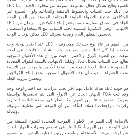
LED للضوء يعالج بشكل فعال مجموعة متنوعة من مخاوف الجلد ، بما
في ذلك حب الشباب والخطوط الدقيقة والتجاعيد ولون البشرة غير
المتكافئ. تخترق الأضواء الملونة المختلفة المنبعثة من ألواح الوجه
LED الجلد في أعماق متفاوتة ، مما يحفز إنتاج الكولاجين ، ويقلل من
الالتهاب ، وقتل البكتيريا المسببة لحب الشباب. مع الاستخدام المنتظم ،
يمكن لوحات الوجه LED تحسين المظهر العام وصحة بشرتك.
عند اختيار لوحة وجه LED ، من المهم مراعاة نوع بشرتك ومخاوف
محددة. إذا كان لديك بشرة معرضة لحب الشباب ، فابحث عن لوحة
تنبعث من الضوء الأزرق والأحمر ، حيث تبين أن هذه الأطوال الموجية
تعالج حب الشباب بشكل فعال وتقليل الالتهاب. بالنسبة للفوائد المضادة
للشيخوخة ، تختار لوحة تنبعث من الضوء الأحمر والقريب من الأشعة
تحت الحمراء ، حيث أن هذه الأطوال الموجية تحفز إنتاج الكولاجين
وتحسن مرونة الجلد.
هناك عامل مهم آخر يجب مراعاته عند اختيار لوحة وجه LED هو جودة
الجهاز. ابحث عن الألواح التي يتم تحضيرها بواسطة FDA وقد ثبت
سريريًا لتحقيق نتائج. من المهم أيضًا النظر في سمعة العلامة التجارية
وقراءة مراجعات العملاء للتأكد من أن اللوحة التي تختارها موثوقة
وفعالة.
بالإضافة إلى النظر في الأطوال الموجية المحددة للضوء المنبعثة من
قبل اللوحة ، من المهم أيضًا النظر في تصميم وميزات الجهاز. ابحث
عن لوحة مريحة للاستخدام وتناسب روتين العناية بالبشرة. تم تصميم