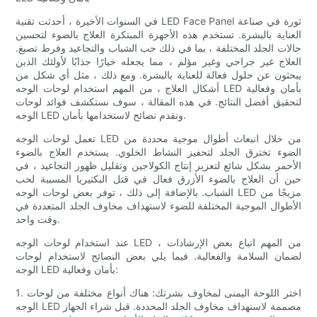
في السنوات الأخيرة ، أحدثت تقنية LED Face Panel ثورة في صناعة
العناية بالبشرة. تستخدم هذه الأجهزة المبتكرة العلاج بالضوء لتحسين
حالات الجلد المختلفة ، بما في ذلك حب الشباب والتجاعيد وفرط تصبغ.
العلاج غير جراحي وغير مؤلم ، مما يجعله خيارًا جذابًا لأولئك الذين
يبحثون عن حلول فعالة للعناية بالبشرة. ومع ذلك ، مثل أي شكل من
أشكال العلاج ، من المهم استخدام لوحات الوجه LED بأمان وفعالية
لتحقيق أفضل النتائج. في هذه المقالة ، سوف نستكشف فوائد لوحات
الوجه LED ونقدم نصائح لاستخدامها بأمان.
تعمل لوحات الوجه LED من خلال انبعاث أطوال موجية محددة من
الضوء تخترق الجلد لتحفيز النشاط الخلوي. يستخدم العلاج بالضوء
الأحمر بشكل شائع لتعزيز إنتاج الكولاجين وتقليل ظهور التجاعيد ، في
حين أن العلاج بالضوء الأزرق فعال في قتل البكتيريا المسببة لحب
الشباب. بالإضافة إلى ذلك ، توفر بعض لوحات الوجه LED مزيجًا من
الأطوال الموجية المختلفة للضوء لاستهداف مخاوف الجلد المتعددة في
وقت واحد.
عند استخدام لوحات الوجه LED ، من المهم اتباع بعض الإرشادات
لضمان السلامة والفعالية. فيما يلي بعض النصائح لاستخدام لوحات
الوجه LED بأمان وفعالية:
1. اختر اللوحة اليمنى لمخاوف بشرتك: هناك أنواع مختلفة من لوحات
الوجه LED مصممة لاستهداف مخاوف الجلد المحددة. قبل شراء الجهاز