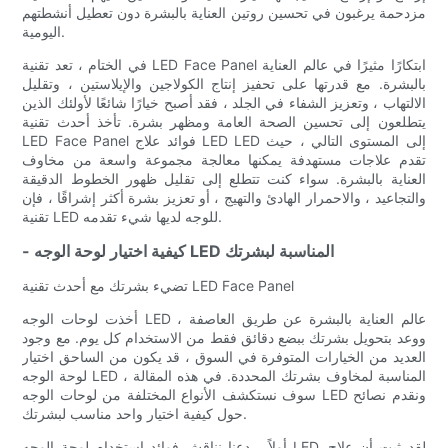
مزدحمة يرغبون في تحسين روتين العناية بالبشرة دون تعطيل أنشطتهم
اليومية.
في الختام ، تعد تقنية LED Face Panel ابتكارًا مثيرًا في عالم العناية
بالبشرة. مع قدرتها على تحفيز إنتاج الكولاجين والإيلاستين ، وتقليل
الالتهاب ، وتعزيز الشفاء في الجلد ، فقد أصبح خيارًا شائعًا لأولئك الذين
يتطلعون إلى تحسين الصحة العامة ومظهر بشرة. تأخذ أحدث تقنية
LED Face Panel فوائد علاج LED LED إلى المستوى التالي ، حيث
تقدم علاجات مستهدفة يمكنها معالجة مجموعة واسعة من مخاوف
العناية بالبشرة. سواء كنت تتطلع إلى تقليل ظهور الخطوط الدقيقة
والتجاعيد ، والاحمرار الهادئ والتهيج ، أو تعزيز بشرة أكثر إشراقًا ، فإن
تقنية LED للوجه لديها شيء تقدمه.
- كيفية اختيار لوحة الوجه LED المناسبة لبشرتك
تضيء بشرتك مع أحدث تقنية LED Face Panel
أخذت لوحات الوجه LED عالم العناية بالبشرة عن طريق العاصفة ،
ووعد بتحويل بشرتك ببضع دقائق فقط من الاستخدام كل يوم. مع وجود
العديد من الخيارات المتوفرة في السوق ، قد يكون من الساحق اختيار
لوحة الوجه LED المناسبة لمخاوف بشرتك المحددة. في هذه المقالة ،
سوف نستكشف الأنواع المختلفة من لوحات الوجه LED ونقدم نصائح
حول كيفية اختيار واحد مناسب لبشرتك.
أولاً ، دعنا نناقش فوائد استخدام لوحة الوجه LED. لقد ثبت أن علاج