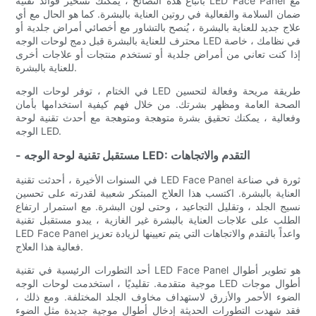
باتباع هذه النصائح ، يمكنك تسخير فوائد تقنية LED Face Panel مع
ضمان السلامة والفعالية في روتين العناية بالبشرة. كما هو الحال مع أي
علاج جديد للعناية بالبشرة ، يُنصح بالتشاور مع أخصائي أمراض جلدية أو
محترف للعناية بالبشرة قبل دمج لوحات الوجه LED في نظامك ، خاصة
إذا كنت تعاني من أمراض جلدية أو تستخدم منتجات أو علاجات أخرى
للعناية بالبشرة.
في الختام ، توفر لوحات الوجه LED طريقة مريحة وفعالة لتحسين
الصحة العامة ومظهر بشرتك. من خلال فهم كيفية استخدامها بأمان
وفعالية ، يمكنك تحقيق بشرة متوهجة ومتوهجة مع أحدث تقنية لوحة
الوجه LED.
- مستقبل تقنية لوحة الوجه LED: التقدم والاتجاهات
في السنوات الأخيرة ، أحدثت تقنية LED Face Panel ثورة في صناعة
العناية بالبشرة. اكتسب هذا العلاج المبتكر شعبية لقدرته على تحسين
نسيج الجلد ، وتقليل التجاعيد ، وحتى لون البشرة. مع استمرار ارتفاع
الطلب على علاجات العناية بالبشرة غير الغازية ، يبدو مستقبل تقنية
LED Face Panel واعداً بالتقدم والاتجاهات التي يتم تعيينها لزيادة تعزيز
فعالية هذا العلاج.
أحد التطورات الرئيسية في تقنية LED Face Panel هو تطوير أطوال
موجية متقدمة. تقليديًا ، استخدمت لوحات الوجه LED أطوال موجات
الضوء الأحمر والأزرق لاستهداف مخاوف الجلد المختلفة. ومع ذلك ،
فقد شهدت التطورات الحديثة إدخال أطوال موجية جديدة مثل الضوء