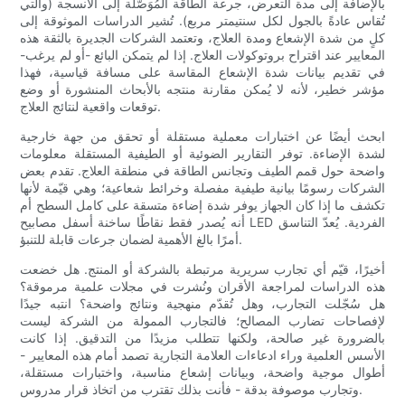
بالإضافة إلى مدة التعرض، جرعة الطاقة المُوَصَّلة إلى الأنسجة (والتي
تُقاس عادةً بالجول لكل سنتيمتر مربع). تُشير الدراسات الموثوقة إلى
كلٍ من شدة الإشعاع ومدة العلاج، وتعتمد الشركات الجديرة بالثقة هذه
المعايير عند اقتراح بروتوكولات العلاج. إذا لم يتمكن البائع -أو لم يرغب-
في تقديم بيانات شدة الإشعاع المقاسة على مسافة قياسية، فهذا
مؤشر خطير، لأنه لا يُمكن مقارنة منتجه بالأبحاث المنشورة أو وضع
توقعات واقعية لنتائج العلاج.
ابحث أيضًا عن اختبارات معملية مستقلة أو تحقق من جهة خارجية
لشدة الإضاءة. توفر التقارير الضوئية أو الطيفية المستقلة معلومات
واضحة حول قمم الطيف وتجانس الطاقة في منطقة العلاج. تقدم بعض
الشركات رسومًا بيانية طيفية مفصلة وخرائط شعاعية؛ وهي قيّمة لأنها
تكشف ما إذا كان الجهاز يوفر شدة إضاءة متسقة على كامل السطح أم
أنه يُصدر فقط نقاطًا ساخنة أسفل مصابيح LED الفردية. يُعدّ التناسق
أمرًا بالغ الأهمية لضمان جرعات قابلة للتنبؤ.
أخيرًا، قيّم أي تجارب سريرية مرتبطة بالشركة أو المنتج. هل خضعت
هذه الدراسات لمراجعة الأقران ونُشرت في مجلات علمية مرموقة؟
هل سُجّلت التجارب، وهل تُقدّم منهجية ونتائج واضحة؟ انتبه جيدًا
لإفصاحات تضارب المصالح؛ فالتجارب الممولة من الشركة ليست
بالضرورة غير صالحة، ولكنها تتطلب مزيدًا من التدقيق. إذا كانت
الأسس العلمية وراء ادعاءات العلامة التجارية تصمد أمام هذه المعايير -
أطوال موجية واضحة، وبيانات إشعاع مناسبة، واختبارات مستقلة،
وتجارب موصوفة بدقة - فأنت بذلك تقترب من اتخاذ قرار مدروس.