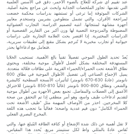
عند تقييم أي شركة للعلاج بالضوء الأحمر، دقق في الأسس العلمية
التي تقدمها. تجاوز الملخصات الجذابة وابحث عن مراجع بحثية أصلية.
الشركات الموثوقة إما ترعى أو تستشهد بدراسات محكمة خضعت
لمراجعة الأقران، والتي تشمل متطوعين بشريين وتستخدم معايير
أجهزة مشابهة لمنتجاتها. انتبه لتصميم الدراسة: التجارب العشوائية
المضبوطة والمزدوجة التعمية لها وزن أكبر من التقارير القصصية أو
الدراسات المختبرية. إذا اقتصر بحث العلامة التجارية على دراسات
حيوانية أو تجارب مخبرية لا تُترجم بشكل مقنع إلى تطبيقات سريرية،
فتعامل مع ادعاءاتها بحذر.
يُعدّ تحديد الطول الموجي تفصيلاً تقنياً بالغ الأهمية. تستجيب الخلايا
المستهدفة المختلفة بشكل أفضل لأطوال موجية مختلفة، ويحتوي
نطاق الأشعة تحت الحمراء/الحمراء القريبة على نطاقات فعّالة متعددة.
يميل الإجماع الصناعي إلى تفضيل الأطوال الموجية في نطاق 600
نانومتر (عادةً 630-670 نانومتر) لتأثيرات الأنسجة السطحية كالبشرة
والشعر، ونطاق 800-900 نانومتر (غالباً 810-850 نانومتر) للاختراق
الأعمق إلى العضلات والمفاصل. تجمع بعض الأجهزة بين أطوال موجية
لتقديم ادعاءات طيف واسع، وهو أمر منطقي إذا تم التحقق من صحة
كلا المخرجين. احذر من الأوصاف المبهمة مثل "طيف الأشعة تحت
الحمراء الكامل" دون قيم عددية واضحة؛ فغالباً ما تحجب هذه اللغة
المخرج البصري الفعلي.
لا تقل أهمية عن ذلك شدة الإشعاع أو كثافة الطاقة المُبلغ عنها، والتي
تُقاس عادةً بالمللي واط لكل سنتيمتر مربع. يُحدد هذا المقياس،