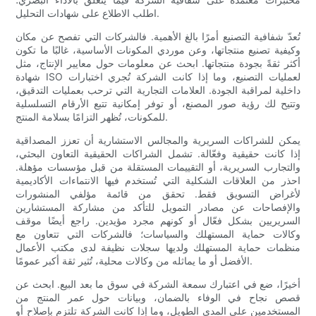
اطلب الاطلاع على شهادات التحليل.
تُعدّ شفافية التصنيع أمرًا بالغ الأهمية. فالشركات التي تفصح عن مكان
وكيفية تصنيع منتجاتها، وعن موردي المكونات الأساسية، غالبًا ما تكون
أكثر ثقةً بجودة منتجاتها. ابحث عن معلومات حول معايير الإنتاج، مثل
شهادة ISO لعمليات التصنيع، وما إذا كانت الشركة تُجري اختبارات
داخلية لمراقبة الجودة. العلامات التجارية التي ترحب بعمليات التدقيق،
وتتيح لك رؤية صور المصنع، أو توفر إمكانية تتبع الأرقام التسلسلية
للمكونات، تُظهر التزامًا بسلامة المنتج.
يمكن للشراكات السريرية والمجالس الاستشارية أن تعزز المصداقية
إذا كانت حقيقية وفعّالة. تشمل الشراكات الحقيقية التعاون البحثي،
والتجارب السريرية، أو التقييمات المستقلة من قبل مؤسسات مؤهلة.
احذر من العلاقات الشكلية التي تُستخدم فيها الانتماءات الأكاديمية
لأغراض التسويق فقط. تحقق من قائمة مؤلفي المنشورات
والإفصاحات عن مصادر التمويل للتأكد من مشاركة المستشارين
السريريين بشكل فعّال أو كونهم مجرد مؤيدين. راجع أيضًا موقف
وكالات حماية المستهلك والسياسات؛ فالشركات التي تتعاون مع
منظمات حماية المستهلك ولديها سجلات نظيفة لدى مكتب الأعمال
الأفضل أو ما يماثله من وكالات محلية، تُثير ثقة أكبر عمومًا.
أخيرًا، ضع في اعتبارك سمعة الشركة في سوق ما بعد البيع. ابحث عن
قصص نجاح في الوفاء بالضمان، وبيانات حول عمر المنتج من
المستخدمين على المدى الطويل، وما إذا كانت الشركة تلتزم بإصلاح أو