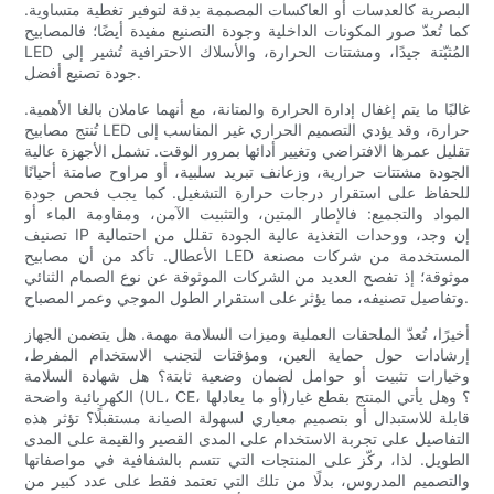
البصرية كالعدسات أو العاكسات المصممة بدقة لتوفير تغطية متساوية.
كما تُعدّ صور المكونات الداخلية وجودة التصنيع مفيدة أيضًا؛ فالمصابيح
LED المُثبّتة جيدًا، ومشتتات الحرارة، والأسلاك الاحترافية تُشير إلى
جودة تصنيع أفضل.
غالبًا ما يتم إغفال إدارة الحرارة والمتانة، مع أنهما عاملان بالغا الأهمية.
تُنتج مصابيح LED حرارة، وقد يؤدي التصميم الحراري غير المناسب إلى
تقليل عمرها الافتراضي وتغيير أدائها بمرور الوقت. تشمل الأجهزة عالية
الجودة مشتتات حرارية، وزعانف تبريد سلبية، أو مراوح صامتة أحيانًا
للحفاظ على استقرار درجات حرارة التشغيل. كما يجب فحص جودة
المواد والتجميع: فالإطار المتين، والتثبيت الآمن، ومقاومة الماء أو
تصنيف IP إن وجد، ووحدات التغذية عالية الجودة تقلل من احتمالية
الأعطال. تأكد من أن مصابيح LED المستخدمة من شركات مصنعة
موثوقة؛ إذ تفصح العديد من الشركات الموثوقة عن نوع الصمام الثنائي
وتفاصيل تصنيفه، مما يؤثر على استقرار الطول الموجي وعمر المصباح.
أخيرًا، تُعدّ الملحقات العملية وميزات السلامة مهمة. هل يتضمن الجهاز
إرشادات حول حماية العين، ومؤقتات لتجنب الاستخدام المفرط،
وخيارات تثبيت أو حوامل لضمان وضعية ثابتة؟ هل شهادة السلامة
الكهربائية واضحة (UL، CE، أو ما يعادلها)؟ وهل يأتي المنتج بقطع غيار
قابلة للاستبدال أو بتصميم معياري لسهولة الصيانة مستقبلًا؟ تؤثر هذه
التفاصيل على تجربة الاستخدام على المدى القصير والقيمة على المدى
الطويل. لذا، ركّز على المنتجات التي تتسم بالشفافية في مواصفاتها
والتصميم المدروس، بدلًا من تلك التي تعتمد فقط على عدد كبير من