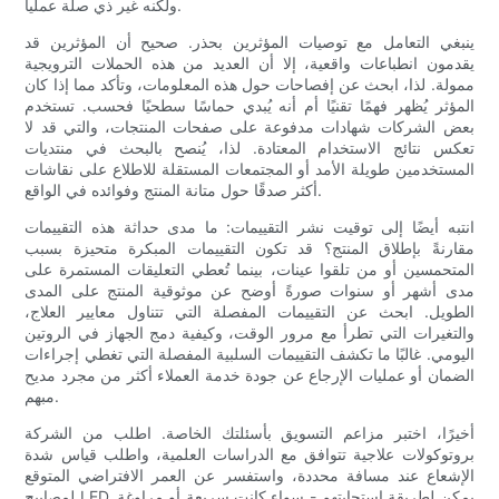
ولكنه غير ذي صلة عملياً.
ينبغي التعامل مع توصيات المؤثرين بحذر. صحيح أن المؤثرين قد
يقدمون انطباعات واقعية، إلا أن العديد من هذه الحملات الترويجية
ممولة. لذا، ابحث عن إفصاحات حول هذه المعلومات، وتأكد مما إذا كان
المؤثر يُظهر فهمًا تقنيًا أم أنه يُبدي حماسًا سطحيًا فحسب. تستخدم
بعض الشركات شهادات مدفوعة على صفحات المنتجات، والتي قد لا
تعكس نتائج الاستخدام المعتادة. لذا، يُنصح بالبحث في منتديات
المستخدمين طويلة الأمد أو المجتمعات المستقلة للاطلاع على نقاشات
أكثر صدقًا حول متانة المنتج وفوائده في الواقع.
انتبه أيضًا إلى توقيت نشر التقييمات: ما مدى حداثة هذه التقييمات
مقارنةً بإطلاق المنتج؟ قد تكون التقييمات المبكرة متحيزة بسبب
المتحمسين أو من تلقوا عينات، بينما تُعطي التعليقات المستمرة على
مدى أشهر أو سنوات صورةً أوضح عن موثوقية المنتج على المدى
الطويل. ابحث عن التقييمات المفصلة التي تتناول معايير العلاج،
والتغيرات التي تطرأ مع مرور الوقت، وكيفية دمج الجهاز في الروتين
اليومي. غالبًا ما تكشف التقييمات السلبية المفصلة التي تغطي إجراءات
الضمان أو عمليات الإرجاع عن جودة خدمة العملاء أكثر من مجرد مديح
مبهم.
أخيرًا، اختبر مزاعم التسويق بأسئلتك الخاصة. اطلب من الشركة
بروتوكولات علاجية تتوافق مع الدراسات العلمية، واطلب قياس شدة
الإشعاع عند مسافة محددة، واستفسر عن العمر الافتراضي المتوقع
لمصابيح LED. يمكن لطريقة استجابتهم - سواء كانت سريعة أو مراوغة