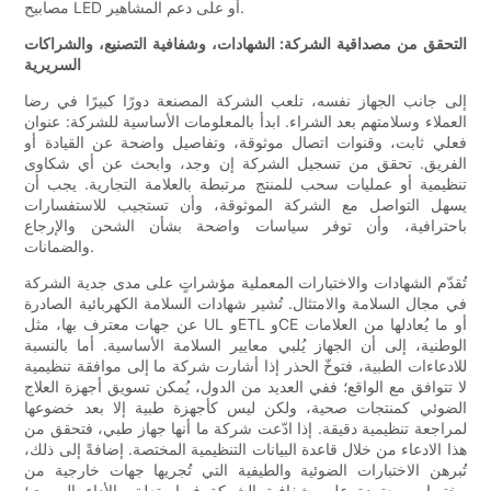
مصابيح LED أو على دعم المشاهير.
التحقق من مصداقية الشركة: الشهادات، وشفافية التصنيع، والشراكات
السريرية
إلى جانب الجهاز نفسه، تلعب الشركة المصنعة دورًا كبيرًا في رضا
العملاء وسلامتهم بعد الشراء. ابدأ بالمعلومات الأساسية للشركة: عنوان
فعلي ثابت، وقنوات اتصال موثوقة، وتفاصيل واضحة عن القيادة أو
الفريق. تحقق من تسجيل الشركة إن وجد، وابحث عن أي شكاوى
تنظيمية أو عمليات سحب للمنتج مرتبطة بالعلامة التجارية. يجب أن
يسهل التواصل مع الشركة الموثوقة، وأن تستجيب للاستفسارات
باحترافية، وأن توفر سياسات واضحة بشأن الشحن والإرجاع
والضمانات.
تُقدّم الشهادات والاختبارات المعملية مؤشراتٍ على مدى جدية الشركة
في مجال السلامة والامتثال. تُشير شهادات السلامة الكهربائية الصادرة
عن جهات معترف بها، مثل UL وETL وCE أو ما يُعادلها من العلامات
الوطنية، إلى أن الجهاز يُلبي معايير السلامة الأساسية. أما بالنسبة
للادعاءات الطبية، فتوخّ الحذر إذا أشارت شركة ما إلى موافقة تنظيمية
لا تتوافق مع الواقع؛ ففي العديد من الدول، يُمكن تسويق أجهزة العلاج
الضوئي كمنتجات صحية، ولكن ليس كأجهزة طبية إلا بعد خضوعها
لمراجعة تنظيمية دقيقة. إذا ادّعت شركة ما أنها جهاز طبي، فتحقق من
هذا الادعاء من خلال قاعدة البيانات التنظيمية المختصة. إضافةً إلى ذلك،
تُبرهن الاختبارات الضوئية والطيفية التي تُجريها جهات خارجية من
مختبرات معتمدة على شفافية الشركة فيما يتعلق بالأداء البصري؛