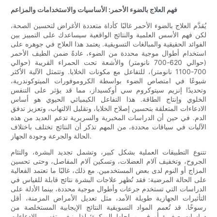
فهم العلاج بالضوء الأحمر: الأساسيات والاستخدامات والمزاعم
يُقدَّم العلاج بالضوء الأحمر غالبًا كأداة متعددة الأغراض لتحسين الصحة،
لكن فهم الأسس العلمية والنتائج الواقعية سيساعدك على التمييز بين
الفوائد الحقيقية والمبالغات التسويقية. يعتمد هذا العلاج في جوهره على
استخدام أطوال موجية محددة من الضوء، عادةً ضمن الطيف الأحمر
(حوالي 620-700 نانومتر) والأشعة تحت الحمراء القريبة (حوالي
700-1100 نانومتر)، للتفاعل مع مكونات الخلايا. وتتمثل الآلية الأكثر
شيوعًا في امتصاص الضوء بواسطة الكروموفورات الميتوكوندرية،
وتحديدًا إنزيم سيتوكروم سي أوكسيداز، مما قد يؤثر على التنفس
الخلوي وإنتاج الطاقة. هذا التفاعل الكيميائي الحيوي هو أساس
الادعاءات المتعلقة بتحسين إصلاح الخلايا، وتقليل الالتهاب، وتعزيز تدفق
الدم. في حين أن الدراسات المخبرية والسريرية تدعم العديد من هذه
الآليات في سياقات محددة، من المهم تذكر أن النتائج تختلف باختلاف
الحالة والجرعة وجودة الجهاز.
تتنوع التطبيقات العملية بشكل كبير، وتشمل تجديد البشرة، والتئام
الجروح، وتخفيف آلام العضلات، وتسكين آلام المفاصل، وحتى تحسين
المزاج أو النوم لدى بعض المستخدمين. مع ذلك، غالبًا ما تعتمد الفعالية
على الحالة المرضية: فقد تُظهر علاجات البشرة نتائج قابلة للقياس في
الدراسات التي تستخدم جرعات وأطوال موجية محددة، بينما الأدلة على
التأثيرات الجهازية طويلة الأمد، مثل تعديل الأمراض المزمنة، أقل
رسوخًا. قد تُعمم المواد التسويقية النتائج الإيجابية المستخلصة من
دراسات صغيرة أو في مراحلها المبكرة؛ لذا ينبغي تفسير الادعاءات