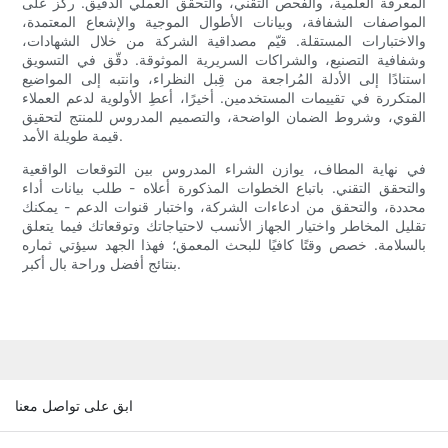
المعرفة العلمية، والفحص التقني، والتحقق العملي الدقيق. ركّز على
المواصفات الشفافة، وبيانات الأطوال الموجية والإشعاع المعتمدة،
والاختبارات المستقلة. قيّم مصداقية الشركة من خلال الشهادات،
وشفافية التصنيع، والشراكات السريرية الموثوقة. دقّق في التسويق
استنادًا إلى الأدلة المُراجعة من قِبل النظراء، وانتبه إلى المواضيع
المتكررة في تقييمات المستخدمين. أخيرًا، أعطِ الأولوية لدعم العملاء
القوي، وشروط الضمان الواضحة، والتصميم المدروس للمنتج لتحقيق
قيمة طويلة الأمد.
في نهاية المطاف، يوازن الشراء المدروس بين التوقعات الواقعية
والتحقق التقني. باتباع الخطوات المذكورة أعلاه - طلب بيانات أداء
محددة، والتحقق من ادعاءات الشركة، واختبار قنوات الدعم - يمكنك
تقليل المخاطر واختيار الجهاز الأنسب لاحتياجاتك وتوقعاتك فيما يتعلق
بالسلامة. خصص وقتًا كافيًا للبحث المعمق؛ فهذا الجهد سيؤتي ثماره
بنتائج أفضل وراحة بال أكبر.
ابق على تواصل معنا