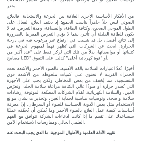
بحذر.
من الأفكار الأساسية الأخرى العلاقة بين الجرعة والاستجابة. فالعلاج
الضوئي ليس حلاً جاهزاً يناسب الجميع؛ إذ يعتمد العلاج الفعال على
الطول الموجي الصحيح، وكثافة الطاقة، والمسافة، ومدة التعرض. قد لا
يكون للطاقة القليلة أي تأثير، بينما لا يؤدي التعرض المفرط بالضرورة
إلى نتائج أفضل، بل قد يتسبب في ارتفاع غير مرغوب فيه في درجة
الحرارة. ابحث عن الشركات التي تُظهر فهماً لمفهوم الجرعة في
كتيباتها أو مواصفاتها، بدلاً من تلك التي تُركز فقط على "عدد أكبر من
مصابيح LED" أو "قوة كهربائية أعلى" كدليل على التفوق.
أخيرًا، تُعدّ اعتبارات السلامة بالغة الأهمية. فالضوء الأحمر والأشعة تحت
الحمراء القريبة لا تحتوي على كميات ملحوظة من الأشعة فوق
البنفسجية، مما يُخفف من بعض المخاطر، ولكن يجب على الأجهزة
التي تُصدر حرارة أو ضوءًا عالي الكثافة مراعاة سلامة الجلد، وتعرّض
العين، والسلامة الكهربائية. تُقدّم الشركات المصنّعة الموثوقة إرشادات
سلامة واضحة، وتوصيات مناسبة لحماية العين، وتحذيرات بشأن موانع
الاستخدام مثل بعض الأدوية الحساسة للضوء أو السرطان. إنّ معرفة
أساسيات كيفية عمل العلاج بالضوء الأحمر وما يُمكن أن يُحقّقه عمليًا
سيساعدك على تقييم ما إذا كانت ادعاءات الشركة تتوافق مع الفهم
العلمي الحالي وممارسات الاستخدام الآمن.
تقييم الأدلة العلمية والأطوال الموجية: ما الذي يجب البحث عنه