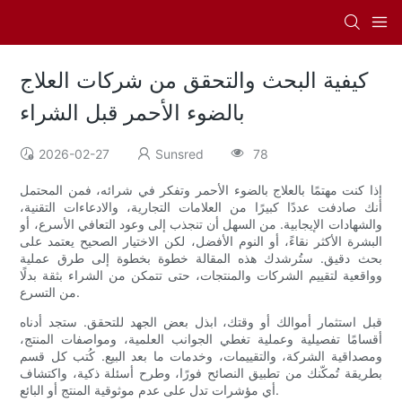
كيفية البحث والتحقق من شركات العلاج
بالضوء الأحمر قبل الشراء
2026-02-27
Sunsred
78
إذا كنت مهتمًا بالعلاج بالضوء الأحمر وتفكر في شرائه، فمن المحتمل
أنك صادفت عددًا كبيرًا من العلامات التجارية، والادعاءات التقنية،
والشهادات الإيجابية. من السهل أن تنجذب إلى وعود التعافي الأسرع، أو
البشرة الأكثر نقاءً، أو النوم الأفضل، لكن الاختيار الصحيح يعتمد على
بحث دقيق. ستُرشدك هذه المقالة خطوة بخطوة إلى طرق عملية
وواقعية لتقييم الشركات والمنتجات، حتى تتمكن من الشراء بثقة بدلًا
من التسرع.
قبل استثمار أموالك أو وقتك، ابذل بعض الجهد للتحقق. ستجد أدناه
أقسامًا تفصيلية وعملية تغطي الجوانب العلمية، ومواصفات المنتج،
ومصداقية الشركة، والتقييمات، وخدمات ما بعد البيع. كُتب كل قسم
بطريقة تُمكّنك من تطبيق النصائح فورًا، وطرح أسئلة ذكية، واكتشاف
أي مؤشرات تدل على عدم موثوقية المنتج أو البائع.