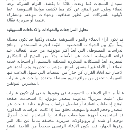
استبدال المنتجات كما وعدت. غالبًا ما يكشف التزام الشركة برضا
العملاء وطول عمر المنتج عن أكثر مما تكشفه موادها التسويقية. أعطِ
الأولوية للشركات التي تُظهر شفافية، وشهادات موثقة، ومشاركة
علمية أو سريرية فعّالة.
تحليل المراجعات والشهادات والادعاءات التسويقية
قد تكون آراء العملاء والمواد التسويقية مفيدة، ولكنها قد تكون مضللة
أيضاً. ميّز بين الشهادات الشخصية - القيّمة لتجربة المستخدم - ونتائج
الدراسات المضبوطة، التي تُعدّ أكثر موثوقية من حيث الفعالية. عند
قراءة التقييمات، ابحث عن الأنماط بدلاً من المديح أو الشكاوى
المنفردة. تُعدّ المشكلات المتكررة المتعلقة بالتسليم، أو استجابة خدمة
العملاء، أو الأداء غير المتسق للمنتج، مؤشرات تحذيرية يجب أخذها في
الاعتبار عند اتخاذ القرار. كن حذراً من المنصات التي يسهل التلاعب فيها
بالتقييمات؛ تحقق من مواقع تقييم مستقلة متعددة، وابحث عن شارات
المشترين الموثقين.
غالباً ما تبالغ الادعاءات التسويقية في وعودها. ينبغي أن تكون عبارات
مثل "مثبت سريرياً" مدعومة بمصدر موثوق. إذا استخدمت صفحة
المنتج إحصاءات انتقائية أو تفاصيل دراسات مختارة بعناية، فابحث عن
المصدر وحجم العينة والمنهجية. تحقق مما إذا كانت الدراسات المذكورة
قد استخدمت أجهزة بمواصفات مماثلة. إذا استخدم البحث أطوال
موجية أو شدة أو بروتوكولات سريرية مختلفة تماماً عن تلك التي
يوفرها الجهاز، فقد يكون الادعاء الرئيسي صحيحاً من الناحية التقنية