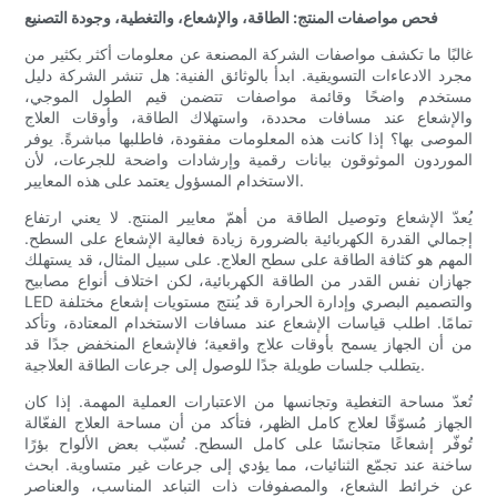
فحص مواصفات المنتج: الطاقة، والإشعاع، والتغطية، وجودة التصنيع
غالبًا ما تكشف مواصفات الشركة المصنعة عن معلومات أكثر بكثير من
مجرد الادعاءات التسويقية. ابدأ بالوثائق الفنية: هل تنشر الشركة دليل
مستخدم واضحًا وقائمة مواصفات تتضمن قيم الطول الموجي،
والإشعاع عند مسافات محددة، واستهلاك الطاقة، وأوقات العلاج
الموصى بها؟ إذا كانت هذه المعلومات مفقودة، فاطلبها مباشرةً. يوفر
الموردون الموثوقون بيانات رقمية وإرشادات واضحة للجرعات، لأن
الاستخدام المسؤول يعتمد على هذه المعايير.
يُعدّ الإشعاع وتوصيل الطاقة من أهمّ معايير المنتج. لا يعني ارتفاع
إجمالي القدرة الكهربائية بالضرورة زيادة فعالية الإشعاع على السطح.
المهم هو كثافة الطاقة على سطح العلاج. على سبيل المثال، قد يستهلك
جهازان نفس القدر من الطاقة الكهربائية، لكن اختلاف أنواع مصابيح
LED والتصميم البصري وإدارة الحرارة قد يُنتج مستويات إشعاع مختلفة
تمامًا. اطلب قياسات الإشعاع عند مسافات الاستخدام المعتادة، وتأكد
من أن الجهاز يسمح بأوقات علاج واقعية؛ فالإشعاع المنخفض جدًا قد
يتطلب جلسات طويلة جدًا للوصول إلى جرعات الطاقة العلاجية.
تُعدّ مساحة التغطية وتجانسها من الاعتبارات العملية المهمة. إذا كان
الجهاز مُسوّقًا لعلاج كامل الظهر، فتأكد من أن مساحة العلاج الفعّالة
تُوفّر إشعاعًا متجانسًا على كامل السطح. تُسبّب بعض الألواح بؤرًا
ساخنة عند تجمّع الثنائيات، مما يؤدي إلى جرعات غير متساوية. ابحث
عن خرائط الشعاع، والمصفوفات ذات التباعد المناسب، والعناصر