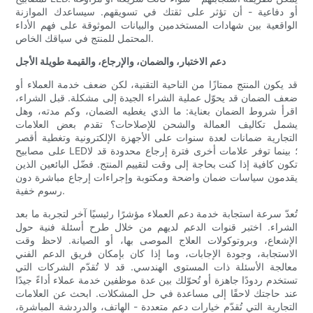
أو دفاعية - أن تؤثر على ثقتك في تسويقهم. سيساعدك الموازنة
الواقعية بين شهادات المستخدمين والبيانات الموثوقة على فهم الأداء
المحتمل للمنتج في سياقك الخاص.
دعم الاختبار، والضمان، والإرجاع، والقيمة طويلة الأجل
قد يكون المنتج ممتازًا من الناحية التقنية، لكن ضعف خدمة العملاء أو
ضعف الضمان قد يحوّل عملية الشراء الجيدة إلى مشكلة. قبل الشراء،
اقرأ شروط الضمان بعناية: ما الذي يغطيه الضمان، وكم مدته، وهل
يشمل تكاليف العمالة والشحن للإصلاحات؟ تقدم بعض العلامات
التجارية ضمانات لعدة سنوات على الأجهزة الإلكترونية وتغطية أقصر
على مصابيح LED؛ بينما توفر علامات أخرى فترة إرجاع محدودة قد لا
تكون كافية إذا كنت بحاجة إلى وقت لتقييم المنتج. فضّل البائعين الذين
يقدمون سياسات ضمان واضحة ومكتوبة وإجراءات إرجاع مباشرة دون
رسوم خفية.
تُعدّ سرعة استجابة خدمة دعم العملاء مؤشرًا رئيسيًا آخر لتجربة ما بعد
الشراء. اختبر قنوات الدعم لديهم من خلال طرح أسئلة فنية حول
الإشعاع، وبروتوكولات العلاج الموصى بها، أو الصيانة. لاحظ وقت
الاستجابة، وجودة الإجابات، وما إذا كان بإمكان فريق الدعم الفني
معالجة الأسئلة ذات المستوى الهندسي. قد لا تُقدّم الشركات التي
تستخدم ردودًا جاهزة أو تُحوّلك بين عدة موظفين خدمة عملاء أداءً جيدًا
عند حاجتك لاحقًا إلى مساعدة في حل المشكلات. ابحث عن العلامات
التجارية التي تُقدّم خيارات دعم متعددة - الهاتف، والدردشة المباشرة،