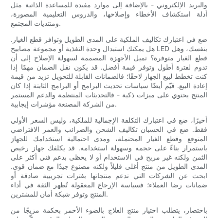
والبريد الإلكتروني - بالإضافة إلى موارد مفيدة للمساعدة الذاتية مثل
أدلة استكشاف الأخطاء وإصلاحها، والدروس التعليمية المصورة،
ومنتديات المجتمع.
ضع في اعتبارك تكاليف الملكية على المدى الطويل وتوافر قطع الغيار.
هل يمكنك استبدال وحدة التغذية أو مجموعة مصابيح LED بنفسك، وهل
قطع الغيار متوفرة؟ تميل الأجهزة المصممة لسهولة الإصلاح إلى أن
تدوم لفترة أطول وتوفر قيمة أفضل. قد يكون نقل الضمان مهمًا إذا
كنت تخطط لبيع الجهاز لاحقًا؛ فالضمانات القابلة للتحويل تزيد من قيمة
إعادة البيع. قيّم أيضًا سياسات تحديث البرامج أو البرامج الثابتة إذا كان
المنتج يحتوي على ميزات ذكية - فالتحديثات المنتظمة والدعم المستمر
من الشركة المصنعة مؤشرات إيجابية.
أخيرًا، ضع في اعتبارك التكلفة الإجمالية للملكية، وليس السعر الأولي
فقط. ضع في الحسبان تكاليف الشحن والضرائب والعمر الافتراضي
المتوقع وقطع الغيار المحتملة، ومدى احتمالية استخدامك للجهاز
باستمرار بناءً على حجمه وسهولة استخدامه. قد يكلفك جهاز رخيص
الثمن ولكنه غير مريح في الاستخدام أو لا يحظى بدعم فني أكثر على
المدى الطويل من منتج أغلى قليلاً ولكنه مصنوع جيدًا مع ضمان قوي.
ابحث عن الشركات التي تدعم منتجاتها بفترات تجريبية صادقة أو
ضمانات رضا العملاء؛ فسياسة الإرجاع المعقولة تُظهر الثقة في أداء
المنتج وتوفر شبكة أمان للمشترين.
باختصار، يتطلب اختيار منتج العلاج بالضوء الأحمر بحكمة مزيجًا من