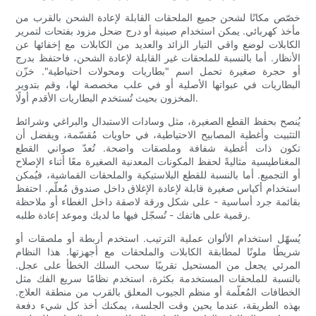
خصّص مكانًا لشحن جميع الملحقات القابلة لإعادة الشحن بالقرب من
مأخذ كهربائي. يمكن استخدام صينية أو درج ضحل مزود بفتحات لتمرير
الكابلات لوضع واقي التيار الزائد والعديد من الكابلات مع إخفائها عن
الأنظار. أما بالنسبة للملحقات غير القابلة لإعادة الشحن، فاحتفظ بدرج
أو حجرة صغيرة تحمل اسم "بطاريات ومحولات احتياطية". خزّن
البطاريات في عبواتها الأصلية أو في علب مخصصة لها، وقم بتدوير
المخزون بحيث تُستخدم البطاريات الأقدم أولًا.
يُنصح بحفظ القطع الصغيرة، مثل وسادات الاستبدال والبراغي وشرائط
التثبيت وأغطية المصابيح الاحتياطية، في حاويات مُقسّمة، ويفضل أن
تكون ذات أغطية شفافة وملصقات واضحة. تُعدّ صواني القطع
المغناطيسية مثاليةً لحفظ المكونات المعدنية الصغيرة معًا أثناء الإصلاح
أو التجميع. أما بالنسبة للقطع البلاستيكية والملحقات القماشية، فيُمكن
استخدام أكياس صغيرة قابلة لإعادة الإغلاق داخل صندوق مُعلّم. احتفظ
بقائمة جرد أساسية - على شكل ورقة لاصقة داخل الغطاء أو ملاحظة
رقمية على هاتفك - تُسجّل فيها ما لديك وموعد إعادة طلبه.
يُسهّل استخدام الألوان عملية الترتيب. استخدم أربطة أو ملصقات أو
شريطًا ملونًا لمطابقة الكابلات والملحقات مع أجهزتها. هذا النظام
المرئي يجعل من المستحيل تقريبًا سحب السلك الخطأ على عجل.
بالنسبة للملحقات المستخدمة بكثرة، استخدم نظامًا سريع الفك مثل
الخطافات المُعلّمة أو منظم الجيوب المعلق بالقرب من منطقة العلاج.
بهذه الطريقة، عندما يحين وقت الجلسة، يمكنك أخذ كل شيء دفعة