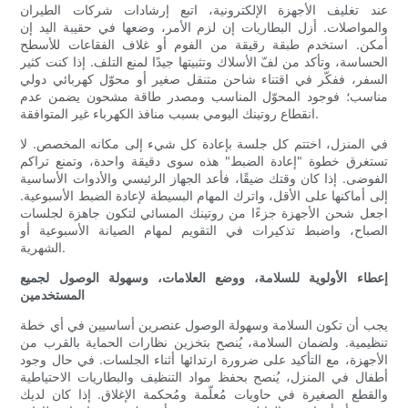
عند تغليف الأجهزة الإلكترونية، اتبع إرشادات شركات الطيران
والمواصلات. أزل البطاريات إن لزم الأمر، وضعها في حقيبة اليد إن
أمكن. استخدم طبقة رقيقة من الفوم أو غلاف الفقاعات للأسطح
الحساسة، وتأكد من لفّ الأسلاك وتثبيتها جيدًا لمنع التلف. إذا كنت كثير
السفر، ففكّر في اقتناء شاحن متنقل صغير أو محوّل كهربائي دولي
مناسب؛ فوجود المحوّل المناسب ومصدر طاقة مشحون يضمن عدم
انقطاع روتينك اليومي بسبب منافذ الكهرباء غير المتوافقة.
في المنزل، اختتم كل جلسة بإعادة كل شيء إلى مكانه المخصص. لا
تستغرق خطوة "إعادة الضبط" هذه سوى دقيقة واحدة، وتمنع تراكم
الفوضى. إذا كان وقتك ضيقًا، فأعد الجهاز الرئيسي والأدوات الأساسية
إلى أماكنها على الأقل، واترك المهام البسيطة لإعادة الضبط الأسبوعية.
اجعل شحن الأجهزة جزءًا من روتينك المسائي لتكون جاهزة لجلسات
الصباح، واضبط تذكيرات في التقويم لمهام الصيانة الأسبوعية أو
الشهرية.
إعطاء الأولوية للسلامة، ووضع العلامات، وسهولة الوصول لجميع
المستخدمين
يجب أن تكون السلامة وسهولة الوصول عنصرين أساسيين في أي خطة
تنظيمية. ولضمان السلامة، يُنصح بتخزين نظارات الحماية بالقرب من
الأجهزة، مع التأكيد على ضرورة ارتدائها أثناء الجلسات. في حال وجود
أطفال في المنزل، يُنصح بحفظ مواد التنظيف والبطاريات الاحتياطية
والقطع الصغيرة في حاويات مُعلّمة ومُحكمة الإغلاق. إذا كان لديك