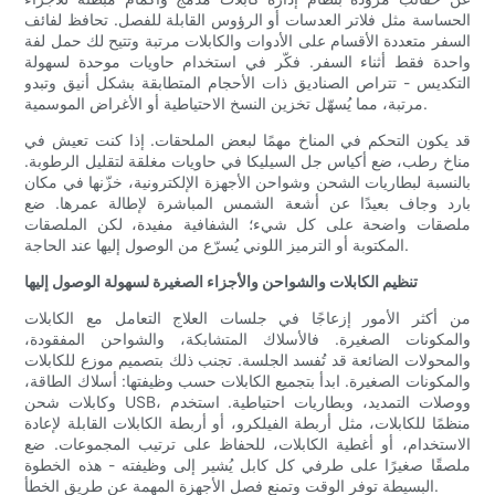
الحساسة مثل فلاتر العدسات أو الرؤوس القابلة للفصل. تحافظ لفائف
السفر متعددة الأقسام على الأدوات والكابلات مرتبة وتتيح لك حمل لفة
واحدة فقط أثناء السفر. فكّر في استخدام حاويات موحدة لسهولة
التكديس - تتراص الصناديق ذات الأحجام المتطابقة بشكل أنيق وتبدو
مرتبة، مما يُسهّل تخزين النسخ الاحتياطية أو الأغراض الموسمية.
قد يكون التحكم في المناخ مهمًا لبعض الملحقات. إذا كنت تعيش في
مناخ رطب، ضع أكياس جل السيليكا في حاويات مغلقة لتقليل الرطوبة.
بالنسبة لبطاريات الشحن وشواحن الأجهزة الإلكترونية، خزّنها في مكان
بارد وجاف بعيدًا عن أشعة الشمس المباشرة لإطالة عمرها. ضع
ملصقات واضحة على كل شيء؛ الشفافية مفيدة، لكن الملصقات
المكتوبة أو الترميز اللوني يُسرّع من الوصول إليها عند الحاجة.
تنظيم الكابلات والشواحن والأجزاء الصغيرة لسهولة الوصول إليها
من أكثر الأمور إزعاجًا في جلسات العلاج التعامل مع الكابلات
والمكونات الصغيرة. فالأسلاك المتشابكة، والشواحن المفقودة،
والمحولات الضائعة قد تُفسد الجلسة. تجنب ذلك بتصميم موزع للكابلات
والمكونات الصغيرة. ابدأ بتجميع الكابلات حسب وظيفتها: أسلاك الطاقة،
وكابلات شحن USB، ووصلات التمديد، وبطاريات احتياطية. استخدم
منظمًا للكابلات، مثل أربطة الفيلكرو، أو أربطة الكابلات القابلة لإعادة
الاستخدام، أو أغطية الكابلات، للحفاظ على ترتيب المجموعات. ضع
ملصقًا صغيرًا على طرفي كل كابل يُشير إلى وظيفته - هذه الخطوة
البسيطة توفر الوقت وتمنع فصل الأجهزة المهمة عن طريق الخطأ.