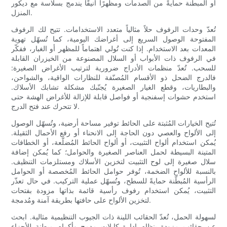
أو المبطنة حمايةً من الصدمات ومظهرًا أنيقًا يندمج بسلاسة مع ديكور
المنزل.
تُعدّ وحدات الرفوف حلاً مثالياً متعدد الاستخدامات. تتيح لك الرفوف
المفتوحة الوصول السريع إلى أغراضك اليومية، كما تُسهّل تهوية
المعدات بعد الاستخدام. إذا كنت تُولي اهتماماً للمظهر أو الغبار، ففكّر
في الرفوف ذات الأبواب أو السلال المصنوعة من الخيزران القابلة
للسحب. تُعدّ منظمات الأدراج ضرورية لترتيب الأغراض الصغيرة:
فالدرج الضحل ذو الأقسام المُصنّفة للنظارات الواقية، والشواحن،
والبطاريات، وقطع الغيار الصغيرة يُجنّبك مشكلة تشابك الأسلاك.
استخدم حشوات إسفنجية أو فواصل قابلة للإزالة للأغراض الهشة حتى
لا تتحرك عند فتح الدرج.
تُتيح الخيارات المُثبتة على الحائط توفير مساحة أرضية، وتُسهّل الوصول
إلى الألواح والعصي دون الحاجة إلى الانحناء أو رفع الأحمال الثقيلة.
يُمكن استخدام ألواح التثبيت، أو ألواح الحائط المُضلّعة، أو الخطافات
المتينة البسيطة لحمل العناصر الصغيرة والحوامل؛ كما يُمكن إضافة
سلال صغيرة إلى لوح التثبيت لتخزين الأسلاك ومستلزمات التنظيف.
بالنسبة للألواح الضخمة، تُوفر حوامل الحائط المُخصصة أو الحوامل
الرأسية المُبطّنة حمايةً للسطح، وتُسهّل عملية التركيب. في حال تعذّر
التثبيت، يُمكن استخدام رفوف رأسية قائمة بذاتها مزودة بفتحات
لتخزين الألواح على حافتها بطريقة آمنة ومُدمجة.
لسهولة الحمل، تُعدّ الحقائب اللينة ذات الجيوب التنظيمية مثالية. ابحث
عن حقائب مزودة بنظام إدارة كابلات مدمج وأكمام مبطنة للأجزاء