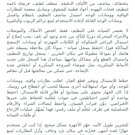
ملحقاتك: مناشف من الألياف الدقيقة، منظف لطيف، فرشاة ناعمة
لتنظيف فتحات التهوية، أعواد قطنية للشقوق، ومناديل معقمة للنظارات
الواقية ووسادات الوجه. استبدل مناشف التنظيف بانتظام واغسل
وسادات الوجه القابلة لإعادة الاستخدام لمنع تراكم الزيوت والبكتيريا.
لا تقتصر الصيانة على التنظيف فقط. افحص الأسلاك والموصلات
والأجزاء المتحركة دوريًا للتأكد من عدم وجود أي تلف. يجب إصلاح أو
استبدال البراغي المفكوكة أو الكابلات المهترئة أو وسادات الإسفنج
المتآكلة فورًا. احتفظ بسجل صيانة - سواءً كان ملاحظة بسيطة على
هاتفك أو نموذجًا مطبوعًا في مكان التخزين - يسجل تواريخ التنظيف
واستبدال القطع وأي مشاكل تواجهها. يساعدك هذا السجل على تحديد
الأنماط المتكررة، مثل ضوضاء المروحة المتكررة أو انخفاض شدة
الإضاءة، حتى تتمكن من معالجتها قبل أن تتفاقم.
خطط للاستبدال وتوفير قطع الغيار. اطلب نظارات واقية، ووسادات
للوجه، وأي مواد استهلاكية أخرى مسبقًا لتجنب أي انقطاع في روتينك.
إذا كان الجهاز يحتوي على مصابيح أو فلاتر قابلة للاستبدال، احتفظ
بواحدة أو اثنتين احتياطيتين في عبوات مُعَلَّمة للحفاظ على عمرها
الافتراضي. دوِّن فترات الضمان، واحفظ إيصالات الشراء والأرقام
التسلسلية في ظرف مُعَلَّم أو ملف رقمي؛ فهذا يُسهِّل عمليات الإرجاع
أو طلبات الصيانة.
للتخزين طويل الأمد، جهّز الأجهزة بشكل صحيح. إذا كنت لن تستخدم
جهازًا لعدة أشهر، فخزّنه في مكان بارد وجاف، وأزل البطاريات لمنع