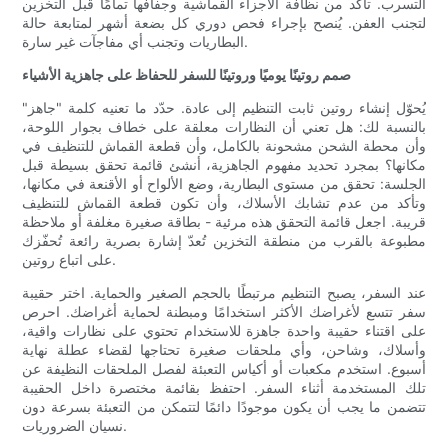
التسرب. تأكد من نظافة الأجزاء القماشية وجفافها تمامًا قبل التخزين
لتجنب العفن. يُنصح بإجراء فحص دوري كل بضعة أشهر لمتابعة حالة
البطاريات وتجنب أي مفاجآت غير سارة.
صمم روتينًا يوميًا وروتينًا للسفر للحفاظ على جاهزية الأشياء
يُحوّل إنشاء روتين ثابت التنظيم إلى عادة. حدّد ما تعنيه كلمة "جاهز"
بالنسبة لك: هل تعني أن النظارات معلقة على خطاف بجوار اللوحة،
وأن محطة الشحن مشحونة بالكامل، وأن قطعة القماش للتنظيف في
مكانها؟ بمجرد تحديد مفهوم الجاهزية، أنشئ قائمة تحقق بسيطة قبل
الجلسة: تحقق من مستوى البطارية، وضع الألواح أو الأقنعة في مكانها،
وتأكد من عدم تشابك الأسلاك، وأن تكون قطعة القماش للتنظيف
قريبة. اجعل قائمة التحقق هذه مرئية - بطاقة صغيرة مغلفة أو ملاحظة
مطبوعة بالقرب من منطقة التخزين تُعدّ إشارة بصرية رائعة تُحفّزك
على اتباع روتين.
عند السفر، يصبح التنظيم مرتبطًا بالحجم الصغير والحماية. اختر حقيبة
سفر تتسع لأغراضك الأكثر استخدامًا ومبطنة لحماية أغراضك. احرص
على اقتناء حقيبة واحدة جاهزة للاستخدام تحتوي على نظارات واقية،
وأسلاك، وشاحن، وأي ملحقات صغيرة تحتاجها لقضاء عطلة نهاية
أسبوع. استخدم مكعبات أو أكياس التعبئة لفصل الملحقات النظيفة عن
تلك المستخدمة أثناء السفر. احتفظ بقائمة مختصرة داخل الحقيبة
تتضمن ما يجب أن يكون موجودًا دائمًا لتتمكن من التعبئة بسرعة دون
نسيان الضروريات.