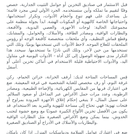
قبل الاستثمار في صناديق التخزين أو حوامل التثبيت الجدارية، خصص
وقتًا لتقييم ما تملكه وأين ستستخدمه. الجرد الأولي ليس مجرد قائمة؛
بل يساعدك على فهم تنوع وأحجام الأدوات، وتكرار استخدامها،
واحتياجاتها الخاصة كالتهوية أو المكونات الهشة. ابدأ بجولة منظمة على
مجموعتك الحالية: لوحات الأجهزة، والعصي اليدوية، والأقنعة،
والنظارات الواقية، ومصادر الطاقة، والأسلاك، والحوامل، والمشابك،
وقطع قماش التنظيف، وأي ملحقات متخصصة كأقنعة الوجه أو رؤوس
الملحقات للعلاج الموجه. لاحظ الأدوات التي تستخدمها يوميًا، وتلك التي
تستخدمها من حين لآخر، وتلك التي نادرًا ما تستخدمها. سيحدد هذا
التكرار مدى سهولة الوصول إلى كل أداة - الأدوات اليومية في متناول
اليد، والأدوات الاحتياطية قليلة الاستخدام في أماكن تخزين أعلى أو
أسفل.
قِس المساحات المتاحة لديك: أرفف الخزانة، خزائن الحمام، ركن
غرفة النوم، أو رف مخصص للعناية الشخصية في غرفة المعيشة. ضع
في اعتبارك قربها من المقابس الكهربائية، والإضاءة الطبيعية، ومصادر
الرطوبة، وعدد مرات حمل الأغراض عبر المداخل أو صعود السلالم.
على سبيل المثال، لا ينبغي إحكام إغلاق الأجهزة المزودة بمراوح أو
فتحات تهوية؛ فهي تحتاج إلى مساحة للتهوية والتبريد بعد الاستخدام. قد
يكون من الأفضل تخزين الألواح الكبيرة عموديًا مع وضع حشوة لتجنب
الخدوش، بينما يمكن وضع الأغراض الصغيرة مثل النظارات الواقية
والبطاريات والأسلاك في الأدراج أو الصناديق الصغيرة.
ضع في اعتبارك عوامل السلامة وديناميكيات المنزل. إذا كان بإمكان