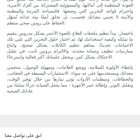
العودة المنتظمة إلى أماكنها، والمسؤولية المشتركة بين أفراد الأسرة،
واحترام قواعد التخزين التي وضعتها. فالمساحة المرتبة والمنظمة
والآمنة لا تحمي معداتك فحسب، بل تخلق أيضًا بيئة جذابة تُسهّل
الحفاظ على روتين صحي منتظم.
باختصار، يبدأ تنظيم ملحقات العلاج بالضوء الأحمر بشكل مدروس بتقييم
ما تملكه وكيفية استخدامك لها، ثم اختيار حلول التخزين التي تلبي تلك
الاحتياجات تحديدًا. يساهم تنظيم الكابلات بشكل صحيح، واتباع
ممارسات تنظيف وصيانة محددة، والالتزام بروتين ثابت، في تقليل
الاحتكاك بشكل كبير، ويجعل جلساتك أكثر فعالية واسترخاءً.
بإعطاء الأولوية للسلامة، ووضع العلامات، وسهولة الوصول، ستحمي
معداتك ومستخدميها على حد سواء. الاستثمارات البسيطة في الحقائب،
والخطافات، ومنظمات الأدوات تؤتي ثمارها من خلال توفير الوقت،
وتقليل التوتر، وإطالة عمر الأجهزة - مما يجعل الصيانة جزءًا سلسًا من
عاداتك الصحية.
ابق على تواصل معنا