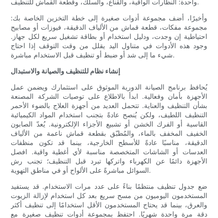
واحدة: النظارات الواقية، والقناع، والسلك، وقطعة القماش للتنظيف.
وأخيرًا، أضف مجموعة أدوات صغيرة إلى خطة التخزين الخاصة بك:
مجموعة مفكات، قطعة قماش من الألياف الدقيقة، فيوزات أو مصابيح
احتياطية إن وجدت، ودليل استخدام أو بطاقة تشغيل سريع لكل جهاز.
وجود هذه الأدوات في متناول اليد يقلل من وقت التوقف إذا احتاج
شيء ما إلى شد أو ضبط أو تنظيف قبل الاستخدام مباشرة.
إنشاء نظام للتنظيف والصيانة والاستبدال
يُحافظ برنامج الصيانة الدورية الموثوق على استثمارك ويضمن عمل
الأجهزة بأمان وفعالية. ابدأ بالاطلاع على توصيات الشركة المصنعة
بشأن التنظيف والعناية. تتحمل العديد من أجهزة العلاج بالضوء الأحمر
التنظيف اللطيف، ولكن يُنصح عادةً بتجنب استخدام المواد الكيميائية
القاسية أو الفرك الخشن أو تشبيع الأجزاء الإلكترونية. يُعدّ الصابون
الخفيف المخفف بالماء، والمُطبّق بقطعة قماش ناعمة من الألياف
الدقيقة، مناسبًا عادةً للأسطح الخارجية، بينما قد تكون منظفات
العدسات أو الشاشات المتخصصة مناسبة لأي أغطية واقية. افصل
الأجهزة دائمًا عن الكهرباء واتركها تبرد قبل التنظيف؛ تجنب رش
السوائل مباشرةً على الألواح أو في مناطق التهوية.
ضع جدول تنظيف منتظمًا بناءً على عدد مرات الاستخدام. قد يستفيد
المستخدمون اليوميون من مسح سريع بعد كل استخدام لإزالة الزيوت
والعرق، بينما قد يحتاج المستخدمون الأقل استخدامًا إلى تنظيف أكثر
دقة مرة واحدة شهريًا. احتفظ بمجموعة أدوات تنظيف صغيرة مع