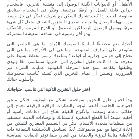
الأطفال أو الحيوانات الأليفة الوصول إلى منطقة التخزين، فاستخدم
خزائن قابلة للقفل أو أرففًا مرتفعة، وفكّر في استخدام صناديق
مقاومة للعبث. إذا كنت تشارك السكن مع شريك، ففكّر في حل وسط
بين سهولة الوصول والترتيب البصري: التخزين الشفاف يجعل كل شيء
مرئيًا ويسهل الوصول إليه، لكن الصندوق أو الدرج المرتب والمُصنّف
يبدو أقل رسمية في مساحة المعيشة المشتركة.
أخيرًا، ضع مخططًا أساسيًا لتصميمك المُراد. ما هي العناصر التي
ستُوضع على الرفوف المفتوحة، وما هي في الأدراج، وما هي التي
تحتاج إلى حوامل جدارية أو قواعد؟ يساعدك رسم مخطط بسيط على
معرفة ما إذا كانت حلول التخزين التي اخترتها ستتناسب معًا وتؤدي
وظيفتها بكفاءة. تمنع هذه المرحلة التقييمية عمليات الشراء غير
الضرورية وتضمن أن نظام التخزين الذي تُنشئه يُناسب مجموعتك
وأسلوب حياتك.
اختر حلول التخزين الذكية التي تناسب احتياجاتك
يبدأ اختيار حلول التخزين بمواءمة الشكل مع الوظيفة. فلكل ملحق
احتياجاته الخاصة: أقنعة الوجه والنظارات الواقية الرقيقة تحتاج إلى
حقائب ناعمة ومبطنة؛ والألواح الثقيلة تحتاج إلى دعامات رأسية أو
أفقية متينة؛ أما القطع الصغيرة كالمشابك والوسادات البديلة فتستفيد
من منظمات متعددة الأقسام. فكّر في التصميم المعياري لتتمكن من
إعادة ترتيبها مع نمو مجموعتك. تُعدّ الصناديق البلاستيكية الشفافة ذات
الأغطية مثاليةً للرؤية والحماية من الغبار، بينما توفر الحقائب القماشية