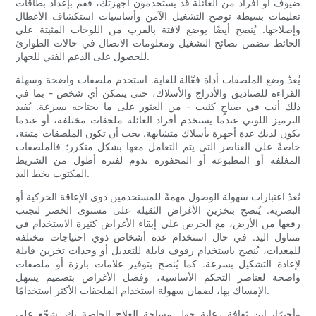
ضيوف أو أفراد من العائلة قد يستخدمون أجهزتك، فقم بإعداد بطاقات
تعليمات بسيطة توضح التشغيل الآمن وأساسيات استكشاف الأعطال
وإصلاحها. يُنصح أيضًا بوضع لافتة بالقرب من اللوحات المثبتة على
الحائط تتضمن نصائح التشغيل ومعلومات الاتصال في حالات الطوارئ
للحصول على الدعم الفني للجهاز.
يُعدّ وضع الملصقات أداة فعّالة للغاية. استخدم ملصقات واضحة وسهلة
القراءة للصناديق والأدراج والأسلاك، حتى يتمكن أي شخص - بما في
ذلك أنت في صباحٍ كئيب - من العثور على ما يحتاجه بسرعة. يُفيد
الترميز اللوني عندما يستخدم أفراد العائلة ملحقات مختلفة، أو عندما
يكون لديك عدة أجهزة بأسلاك متشابهة. يجب أن تكون الملصقات متينة،
خاصةً على العناصر التي يتم التعامل معها بشكل متكرر؛ فالملصقات
المغلفة أو المطبوعة أو المحفورة تدوم لفترة أطول من الشريط
المكتوب بخط اليد.
تُعدّ اعتبارات سهولة الوصول مهمةً للمستخدمين ذوي الإعاقة الحركية أو
البصرية. يُنصح بتخزين الأغراض الثقيلة على مستوى الخصر لتجنب
رفعها من الأرض، مع الحرص على إبقاء الأغراض كثيرة الاستخدام في
متناول اليد. في حال استخدام عدة أشخاص ذوي احتياجات مختلفة
للمعدات، يُنصح باستخدام رفوف قابلة للتعديل أو وحدات تخزين قابلة
لإعادة التشكيل بسرعة. كما يُنصح بتوفير علامات بارزة أو ملصقات
واضحة لعناصر التحكم الأساسية، وفصل الأغراض بتصميم يسهل
الإمساك بها، لضمان سهولة استخدام الملحقات الأكثر استخدامًا.
وأخيرًا، ابنِ ثقافة رعاية حول مساحة العلاج الخاصة بك. شجّع على