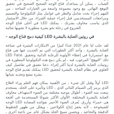
الشباب ، يمكن أن يساعدك قناع الوجه الصحيح الصحيح في تحقيق
التوهج النهائي. مع وجود مجموعة واسعة من الخيارات المتاحة ، من
المهم إجراء بحث شامل والنظر في عوامل مثل التكنولوجيا والتصميم
ومراجعات المستخدمين قبل إجراء عملية الشراء. من خلال الاستثمار
في أعلى قناع الوجه LED الذي يناسب مخاوف بشرتك ، يمكنك
الشروع في رحلة نحو بشرة متطورة لا تشوبها شائبة.
- كيفية دمج قناع الوجه LED في روتين العناية بالبشرة
لقد جلب لنا عام 2021 عددًا كبيرًا من الابتكارات المثيرة في صناعة
العناية بالبشرة ، وأحد أكثر التطورات التي تم الحديث عنها هي قناع
LED Face. مع استمرارنا في إعطاء الأولوية للرعاية الذاتية وتحقيق
ذلك "التوهج" المرغوب فيه ، لم يكن دمج هذه التكنولوجيا المتطورة في
روتينات العناية بالبشرة لدينا أكثر إغراء. دعنا نتعمق في تفاصيل كيف
يمكنك تقديم قناع الوجه LED العلوي في نظام العناية بالبشرة لتحقيق
بشرة مشع وتجديد شبابها.
أولاً وقبل كل شيء ، من الأهمية بمكان فهم العلم وراء العلاج LED
وتأثيره على الجلد. يستخدم LED ، الذي يرمز إلى الصمام الثنائي الذي
ينبعث منه الضوء ، أطوال موجية مختلفة من الضوء لاستهداف مخاوف
العناية بالبشرة المختلفة. الألوان الأكثر شيوعًا المستخدمة في أقنعة
الوجه LED هي حمراء وأزرق. يُعرف الضوء الأحمر بفوائده المضادة
للشيخوخة ، لأنه يحفز إنتاج الكولاجين ، ويقلل من ظهور الخطوط
الدقيقة والتجاعيد ، ويحسن نسيج الجلد بشكل عام. من ناحية أخرى ،