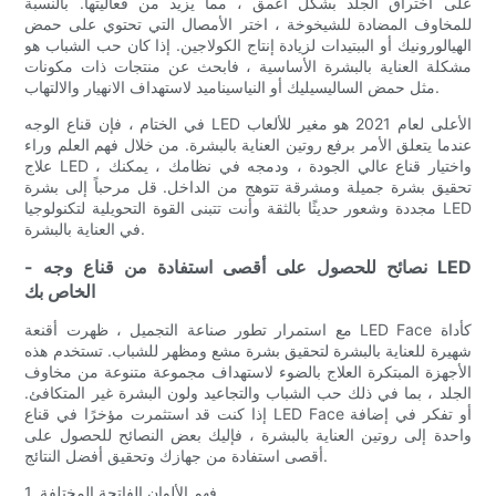
على اختراق الجلد بشكل أعمق ، مما يزيد من فعاليتها. بالنسبة
للمخاوف المضادة للشيخوخة ، اختر الأمصال التي تحتوي على حمض
الهيالورونيك أو الببتيدات لزيادة إنتاج الكولاجين. إذا كان حب الشباب هو
مشكلة العناية بالبشرة الأساسية ، فابحث عن منتجات ذات مكونات
مثل حمض الساليسيليك أو النياسيناميد لاستهداف الانهيار والالتهاب.
في الختام ، فإن قناع الوجه LED الأعلى لعام 2021 هو مغير للألعاب
عندما يتعلق الأمر برفع روتين العناية بالبشرة. من خلال فهم العلم وراء
علاج LED ، واختيار قناع عالي الجودة ، ودمجه في نظامك ، يمكنك
تحقيق بشرة جميلة ومشرقة تتوهج من الداخل. قل مرحباً إلى بشرة
مجددة وشعور حديثًا بالثقة وأنت تتبنى القوة التحويلية لتكنولوجيا LED
في العناية بالبشرة.
- نصائح للحصول على أقصى استفادة من قناع وجه LED
الخاص بك
مع استمرار تطور صناعة التجميل ، ظهرت أقنعة LED Face كأداة
شهيرة للعناية بالبشرة لتحقيق بشرة مشع ومظهر للشباب. تستخدم هذه
الأجهزة المبتكرة العلاج بالضوء لاستهداف مجموعة متنوعة من مخاوف
الجلد ، بما في ذلك حب الشباب والتجاعيد ولون البشرة غير المتكافئ.
إذا كنت قد استثمرت مؤخرًا في قناع LED Face أو تفكر في إضافة
واحدة إلى روتين العناية بالبشرة ، فإليك بعض النصائح للحصول على
أقصى استفادة من جهازك وتحقيق أفضل النتائج.
1. فهم الألوان الفاتحة المختلفة