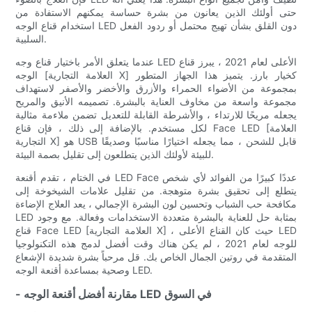
حتى أولئك الذين يعانون من بشرة حساسة يمكنهم الاستفادة من
استخدام قناع الوجه LED دون القلق بشأن تهيج محتمل أو ردود الفعل
السلبية.
عندما يتعلق الأمر باختيار قناع وجه LED الأعلى لعام 2021 ، يبرز قناع
الوجه [العلامة التجارية X] كخيار بارز. يتميز هذا الجهاز المتطور
بمجموعة من الأضواء الحمراء والأزرق والأخضر والأصفر لاستهداف
مجموعة واسعة من مخاوف العناية بالبشرة. تصميمه الأنيق والمريح
يجعله مريحًا للارتداء ، والأشرطة القابلة للتعديل تضمن ملاءمة مثالية
لكل مستخدم. بالإضافة إلى ذلك ، فإن قناع Face LED [العلامة
التجارية X] هو USB قابل للشحن ، مما يجعله اختيارًا مناسبًا وصديقًا
للبيئة لأولئك الذين يتطلعون إلى تقليل بصمة البيئة.
في الختام ، تقدم أقنعة LED Face عددًا كبيرًا من الفوائد لأي شخص
يتطلع إلى تحقيق بشرة متوهجة. من تقليل علامات الشيخوخة إلى
مكافحة حب الشباب وتحسين لون البشرة الإجمالي ، يعد العلاج الإضاءة
LED بمثابة حل للعناية بالبشرة متعددة الاستخدامات وفعالة. مع وجود
قناع Face LED [العلامة التجارية X] ، حيث كان القناع الأعلى LED
للوجه لعام 2021 ، لم يكن هناك وقت أفضل لدمج هذه التكنولوجيا
المتقدمة في روتين الجمال الخاص بك. قل مرحباً بشرة شديدة الإشعاع
وصحية بمساعدة أقنعة الوجه LED.
- مقارنة أفضل أقنعة الوجه LED في السوق