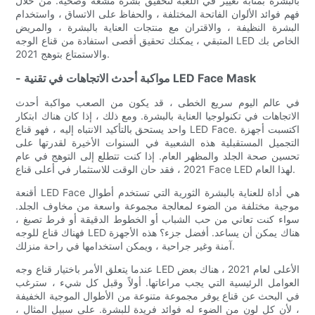
بالبشرة بمثابة تغيير في اللعبة لتحقيق بشرة مشعة وصحية. من خلال
فهم فوائد الألوان الفاتحة المختلفة ، والحفاظ على الاتساق ، واستخدام
البشرة النظيفة ، والاقتران مع منتجات العناية بالبشرة ، والمريض
المتبقي ، يمكنك تحقيق أقصى استفادة من قناع الوجه LED الخاص بك
والاستمتاع بتوهج 2021.
- مواكبة أحدث الاتجاهات في تقنية LED Face Mask
في عالم اليوم سريع الخطى ، قد يكون من الصعب مواكبة أحدث
الاتجاهات في تكنولوجيا العناية بالبشرة. ومع ذلك ، إذا كان هناك ابتكار
واحد يستحق بالتأكيد الانتباه إليه ، فهو قناع LED Face. اكتسبت أجهزة
التجميل المستقبلية هذه الشعبية في السنوات الأخيرة لقدرتها على
تحسين صحة الجلد والمظهر العام. إذا كنت تتطلع إلى التوهج في عام
2021 ، فقد حان الوقت للاستثمار في أعلى قناع Face LED لهذا العام.
أقنعة LED Face هي أداة للعناية بالبشرة الثورية التي تستخدم أطوال
موجية مختلفة من الضوء لمعالجة مجموعة واسعة من مخاوف الجلد.
سواء كنت تعاني من حب الشباب أو الخطوط الدقيقة أو فرط تصبغ ،
فهناك قناع للوجه LED هناك يمكن أن يساعد. أفضل جزء؟ هذه الأجهزة
آمنة وغير جراحية ، ويمكن استخدامها في راحة منزلك.
عندما يتعلق الأمر باختيار قناع وجه LED الأعلى لعام 2021 ، هناك بعض
العوامل الرئيسية التي يجب مراعاتها. أولاً وقبل كل شيء ، سترغب
في البحث عن قناع يوفر مجموعة متنوعة من الأطوال الموجية الخفيفة
، لأن كل لون من الضوء له فوائد فريدة للبشرة. على سبيل المثال ،