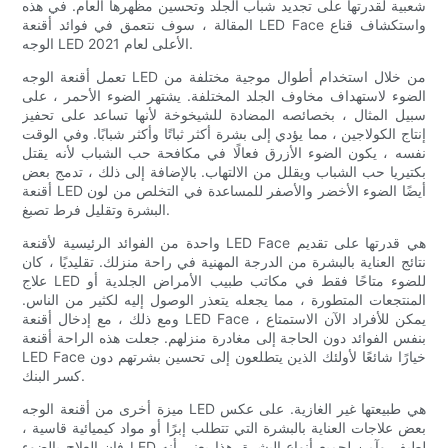
شعبية لقدرتها على تجديد شباب الجلد وتحسين مظهرها العام. في هذه
المقالة ، سوف نتعمق في فوائد أقنعة LED Face واستكشاف قناع
الوجه LED الأعلى لعام 2021.
تعمل أقنعة الوجه LED من خلال استخدام أطوال موجية مختلفة من
الضوء لاستهداف مخاوف الجلد المختلفة. يشتهر الضوء الأحمر ، على
سبيل المثال ، بخصائصه المضادة للشيخوخة لأنها تساعد على تحفيز
إنتاج الكولاجين ، مما يؤدي إلى بشرة أكثر ثباتًا وأكثر شبابًا. وفي الوقت
نفسه ، يكون الضوء الأزرق فعالًا في مكافحة حب الشباب لأنه يقتل
بكتيريا حب الشباب ويقلل من الالتهاب. بالإضافة إلى ذلك ، تدمج بعض
أقنعة LED أيضًا الضوء الأخضر والأصفر للمساعدة في التخلص من لون
البشرة وتقليل فرط تصبغ.
واحدة من الفوائد الرئيسية لأقنعة LED Face هي قدرتها على تقديم
نتائج العناية بالبشرة من الدرجة المهنية في راحة منزلك. تقليديًا ، كان
علاج LED للضوء متاحًا فقط في مكاتب طبيب الأمراض الجلدية أو
المنتجعات المتطورة ، مما يجعله يتعذر الوصول إليه لكثير من الناس.
ومع ذلك ، مع إدخال أقنعة LED Face ، يمكن للأفراد الآن الاستمتاع
بنفس الفوائد دون الحاجة إلى مغادرة منزلهم. جعلت هذه الراحة أقنعة
LED Face خيارًا شائعًا لأولئك الذين يتطلعون إلى تحسين بشرتهم دون
كسر البنك.
ميزة أخرى من أقنعة الوجه LED هي طبيعتها غير الغازية. على عكس
بعض علاجات العناية بالبشرة التي تتطلب إبرًا أو مواد كيميائية قاسية ،
فإن العلاج بالضوء LED لطيف وآمن لجميع أنواع البشرة. هذا يعني أنه