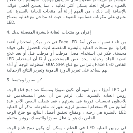
بالضوء باختراق الجلد بشكل أكثر فعالية ، مما يضمن أقصى فوائد.
بالإضافة إلى ذلك ، من المهم إزالة أي منتجات للعناية بالبشرة التي
تحتوي على مكونات حساسية للضوء ، حيث قد تتداخل مع فعالية مصباح
LED.
4. إقران مع منتجات العناية بالبشرة المفضلة لديك
في حين يمكن استخدام أقنعة Face LED من تلقاء نفسها ، يمكن أيضًا
إقرانها مع منتجات العناية بالبشرة المفضلة لديك للحصول على فوائد
محسنة. فكر في استخدام مصل مرطب أو مرطب قبل أو بعد علاج
LED لتغذية الجلد وحمايته. يجد بعض المستخدمين أيضًا أن استخدام
أسطوانة الوجه أو أداة GUA SHA بالتزامن مع قناع Face LED الخاص
بهم يساعد على تعزيز الدورة الدموية وتعزيز النتائج الإجمالية.
5. كن صبورا ومتسقا
أخيرًا ، من المهم أن تكون صبورًا ومتسقًا عند دمج قناع الوجه LED في
روتين العناية بالبشرة. على الرغم من أن بعض المستخدمين قد
يلاحظون تحسينات فورية في بشرتهم ، فقد يتطلب البعض الآخر عدة
أسابيع من الاستخدام المتسق لرؤية تغييرات ملحوظة. تذكر أن العناية
بالبشرة هي رحلة ، ومفتاح تحقيق أفضل النتائج مع قناع الوجه LED
الخاص بك هو أن تظل صبورًا والتمسك بروتين منتظم.
في الختام ، يمكن أن يكون دمج قناع الوجه LED في روتين العناية