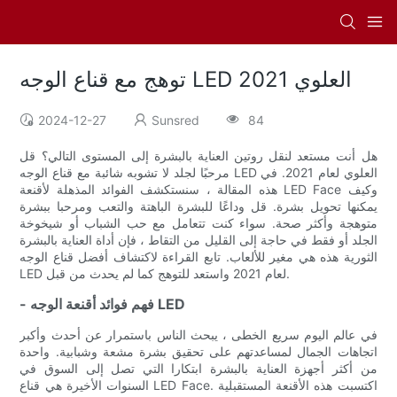
توهج مع قناع الوجه LED العلوي 2021
2024-12-27
Sunsred
84
هل أنت مستعد لنقل روتين العناية بالبشرة إلى المستوى التالي؟ قل
مرحبًا لجلد لا تشوبه شائبة مع قناع الوجه LED العلوي لعام 2021. في
هذه المقالة ، سنستكشف الفوائد المذهلة لأقنعة LED Face وكيف
يمكنها تحويل بشرة. قل وداعًا للبشرة الباهتة والتعب ومرحبا ببشرة
متوهجة وأكثر صحة. سواء كنت تتعامل مع حب الشباب أو شيخوخة
الجلد أو فقط في حاجة إلى القليل من التقاط ، فإن أداة العناية بالبشرة
الثورية هذه هي مغير للألعاب. تابع القراءة لاكتشاف أفضل قناع الوجه
LED لعام 2021 واستعد للتوهج كما لم يحدث من قبل.
- فهم فوائد أقنعة الوجه LED
في عالم اليوم سريع الخطى ، يبحث الناس باستمرار عن أحدث وأكبر
اتجاهات الجمال لمساعدتهم على تحقيق بشرة مشعة وشبابية. واحدة
من أكثر أجهزة العناية بالبشرة ابتكارا التي تصل إلى السوق في
السنوات الأخيرة هي قناع LED Face. اكتسبت هذه الأقنعة المستقبلية