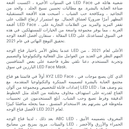
في السنوات الأخيرة ، اكتسبت أقنعة LED Face شعبية هائلة في
صناعة العناية بالبشرة. مع مطالبات تحسين نسيج الجلد ، والحد من
التجاعيد ، ومكافحة حب الشباب ، أصبحت هذه الأقنعة المستقبلية
المظهر أمرًا ضروريًا لعشاق الجمال. مع استمرار ارتفاع الطلب على
أقنعة LED Face ، تقفز المزيد والمزيد من العلامات التجارية على
العربة ، مما يوفر مجموعة واسعة من الخيارات للمستهلكين. في هذه
المقالة ، سنقارن أفضل أقنعة الوجه LED في السوق لمساعدتك على
تحقيق التوهج النهائي في عام 2021.
عندما يتعلق الأمر باختيار قناع الوجه LED الأعلى لعام 2021 ، من
المهم النظر في العديد من العوامل مثل الفعالية والتكنولوجيا والتصميم
وتجربة المستخدم. دعنا نلقي نظرة فاحصة على بعض المتنافسين
البارزين في سوق LED Face Mask.
أولاً في قائمتنا هو قناع XYZ LED Face ، الذي كان يصنع موجات في
مجتمع العناية بالبشرة لتصميمه المبتكرة والتكنولوجيا المتقدمة. مع
إعدادات قابلة للتخصيص ومجموعة من ألوان LED LED ، يتم وصف هذا
القناع لقدرته على استهداف مخاوف مختلفة من الجلد مثل الخطوط
الدقيقة وفرط تصبغ وحب الشباب. أبلغ المستخدمون عن تحسينات
ملحوظة في بشرتهم بعد الاستخدام المتسق ، مما يجعله منافسًا كبيرًا
لأفضل قناع الوجه LED لعام 2021.
بعد ذلك ، لدينا قناع الوجه ABC LED ، المعروف بتصميمه الأنيق
والميئات. مزود بمزيج من مصابيح LED الحمراء والأزرق والأخضر ،