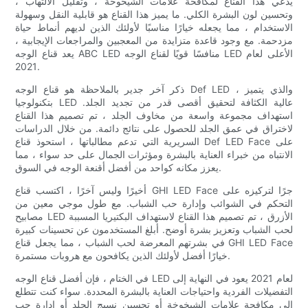
يدعي هذا القناع لمكافحة علامات الشيخوخة ، وتقليل الالتهاب ،
وتحسين لون البشرة الكلي. ما يميز هذا القناع هو قابلية النقل وسهولة
الاستخدام ، مما يجعله خيارًا مناسبًا لأولئك الذين لديهم أنماط حياة
مزدحمة. مع وجود قاعدة متزايدة من المعجبين والمراجعات الإيجابية ،
يعد قناع الوجه ABC LED منافسًا قويًا لقناع الوجه LED الأعلى لعام
2021.
ذكر آخر جدير بالملاحظة هو قناع الوجه Def LED ، والذي يتميز
بتكنولوجيا LED عالية الكثافة لتحقيق أقصى قدر من تجديد الجلد.
استهداف مجموعة واسعة من مخاوف الجلد ، تم تصميم هذا القناع
لاختراق في عمق الجلد للحصول على نتائج دائمة. من خلال الدراسات
السريرية التي تدعم مطالباتها ، استحوذ قناع Def LED Face على
الانتباه من خبراء العناية بالبشرة ومؤثرات الجمال على حد سواء ، مما
يعزز مكانه كواحد من أفضل أقنعة الوجه في السوق.
أخيرًا وليس آخرًا ، اكتسب قناع GHI LED Face جرًا لتركيزه على
التحكم في الشوائب وإدارة حب الشباب. مع طول موجي معين من
مصابيح LED الأزرق ، تم تصميم هذا القناع لاستهداف البكتيريا المسببة
لحب الشباب وتعزيز بشرة أوضح. أبلغ المستخدمون عن تحسينات كبيرة
في بشرتهم المعرضة لحب الشباب ، مما يجعل قناع GHI LED Face
خيارًا أفضل لأولئك الذين يكافحون مع هروبات مستمرة.
في الختام ، فإن أفضل قناع الوجه LED لعام 2021 يعود في النهاية إلى
التفضيلات الفردية واحتياجات العناية بالبشرة المحددة. سواء كنت تتطلع
إلى مكافحة علامات الشيخوخة أو تحسين نسيج الجلد أو إدارة حب