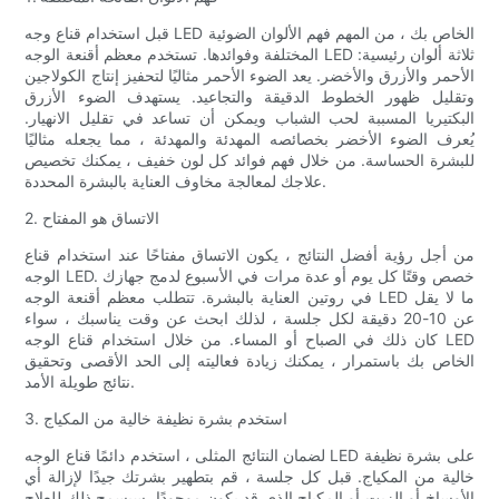
قبل استخدام قناع وجه LED الخاص بك ، من المهم فهم الألوان الضوئية
المختلفة وفوائدها. تستخدم معظم أقنعة الوجه LED ثلاثة ألوان رئيسية:
الأحمر والأزرق والأخضر. يعد الضوء الأحمر مثاليًا لتحفيز إنتاج الكولاجين
وتقليل ظهور الخطوط الدقيقة والتجاعيد. يستهدف الضوء الأزرق
البكتيريا المسببة لحب الشباب ويمكن أن تساعد في تقليل الانهيار.
يُعرف الضوء الأخضر بخصائصه المهدئة والمهدئة ، مما يجعله مثاليًا
للبشرة الحساسة. من خلال فهم فوائد كل لون خفيف ، يمكنك تخصيص
علاجك لمعالجة مخاوف العناية بالبشرة المحددة.
2. الاتساق هو المفتاح
من أجل رؤية أفضل النتائج ، يكون الاتساق مفتاحًا عند استخدام قناع
الوجه LED. خصص وقتًا كل يوم أو عدة مرات في الأسبوع لدمج جهازك
في روتين العناية بالبشرة. تتطلب معظم أقنعة الوجه LED ما لا يقل
عن 10-20 دقيقة لكل جلسة ، لذلك ابحث عن وقت يناسبك ، سواء
كان ذلك في الصباح أو المساء. من خلال استخدام قناع الوجه LED
الخاص بك باستمرار ، يمكنك زيادة فعاليته إلى الحد الأقصى وتحقيق
نتائج طويلة الأمد.
3. استخدم بشرة نظيفة خالية من المكياج
لضمان النتائج المثلى ، استخدم دائمًا قناع الوجه LED على بشرة نظيفة
خالية من المكياج. قبل كل جلسة ، قم بتطهير بشرتك جيدًا لإزالة أي
الأوساخ أو الزيت أو المكياج الذي قد يكون موجودًا. سيسمح ذلك للعلاج