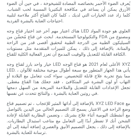
يُعرف الضوء الأحمر بخصائصه المضادة للشيخوخة ، في حين أن الضوء
الأزرق يمكن أن يساعد في مكافحة البكتيريا المسببة لحب الشباب.
كلما زاد عدد الخيارات التي لديك ، كلما كان القناع أكثر ملاءمة لتلبية
احتياجات العناية بالبشرة الفردية.
هناك اعتبار مهم آخر عند اختيار قناع وجه LED العلوي هو جودة المواد
والتكنولوجيا المستخدمة. ابحث عن قناع مُحسَّن من FDA ومصنوع من
السيليكون الطبية من الدرجة الطبية لتحقيق أقصى قدر من الراحة
والمتانة. بالإضافة إلى ذلك ، يمكن للميزات المتقدمة مثل مستويات
الكثافة القابلة للتعديل والوقيت المدمج أن تعزز الفعالية الكلية للقناع.
خيار واحد بارز لقناع وجه LED الأعلى لعام 2021 هو قناع الوجه XYZ
LED. يأتي هذا الجهاز المتطور مع سبعة أطوال موجية مختلفة للألوان ،
مما يتيح تجربة علاج قابلة للتخصيص. سواء كنت تتعامل مع البلادة أو
التهاب أو لون البشرة غير المتكافئ ، فقد جعلك هذا القناع مغطى.
تجعل الإعدادات القابلة للتعديل والملاءمة المريحة من السهل دمجها
في روتين العناية بالبشرة ، والنتائج تتحدث عن نفسها.
بالإضافة إلى أدائها المثير للإعجاب ، تم تصميم قناع XYZ LED Face مع
وضع الراحة في الاعتبار. يسمح لك التصميم الخالي من اليدين بالتواصل
مع أنشطتك اليومية أثناء علاج بشرتك ، وتضمن البطارية القابلة لإعادة
الشحن أنك لا تضطر أبدًا إلى التعامل مع متاعب استبدال البطاريات.
بالإضافة إلى ذلك ، يجعل التصميم الأنيق والعصري إضافة أنيقة إلى أي
ترسانة للعناية بالبشرة.