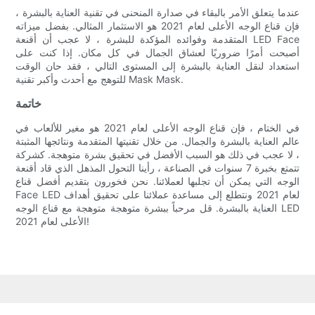
عندما يتعلق الأمر بالبقاء في صدارة المنحنى في تقنية العناية بالبشرة ،
فإن قناع الوجه الأعلى لعام 2021 هو الاستثمار المثالي. بفضل ميزاته
المتقدمة وفوائده المؤكدة للبشرة ، لا عجب أن أقنعة LED Face
أصبحت أمرًا ضروريًا لعشاق الجمال في كل مكان. إذا كنت على
استعداد لنقل العناية بالبشرة إلى المستوى التالي ، فقد حان الوقت
للتوهج مع أحدث وأكبر تقنية Mask Mask.
خاتمة
في الختام ، فإن قناع الوجه الأعلى لعام 2021 هو مغير للألعاب في
عالم العناية بالبشرة والجمال. من خلال تقنيتها المتقدمة ونتائجها المثبتة
، لا عجب في ذلك هو السبب الأفضل في تحقيق بشرة متوهجة. كشركة
تتمتع بخبرة 7 سنوات في الصناعة ، رأينا التحول المذهل الذي قاد أقنعة
الوجه التي يمكن أن تجلبها لعملائنا. نحن فخورون بتقديم أفضل قناع
Face LED لعام 2021 ونتطلع إلى مساعدة عملائنا على تحقيق أهداف
العناية بالبشرة. قل مرحباً ببشرة متوهجة متوهجة مع قناع الوجه LED
الأعلى لعام 2021!