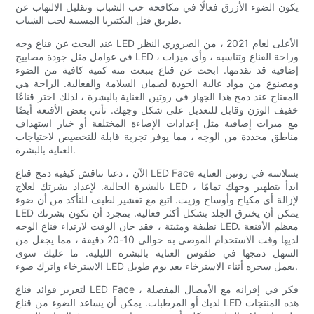
يكون الضوء الأزرق فعالًا في مكافحة حب الشباب وتقليل الالتهاب عن
طريق قتل البكتيريا المسببة لحب الشباب.
عند البحث عن قناع وجه LED الأعلى لعام 2021 ، من الضروري النظر
في عوامل مثل جودة مصابيح LED ، وراحة القناع وتناسبه ، وأي ميزات
إضافية قد تقدمها. ابحث عن قناع ينبعث منه كمية كافية من الضوء
ومصنوع من مواد عالية الجودة لضمان السلامة والفعالية. الراحة هي
المفتاح عند دمج هذا الجهاز في روتين العناية بالبشرة ، لذلك اختر قناعًا
خفيف الوزن وقابل للتعديل على شكل وجهك. تأتي بعض الأقنعة أيضًا
مع ميزات إضافية مثل إعدادات الإضاءة المختلفة أو خيار استهداف
مناطق محددة من الوجه ، مما يوفر تجربة قابلة للتخصيص لاحتياجات
العناية بالبشرة.
الآن ، دعنا نناقش كيفية دمج قناع LED Face بسلاسة في روتين العناية
بالبشرة الحالية. لإعداد بشرتك لعلاج LED ، ابدأ بتطهير وجهك تمامًا
لإزالة أي مكياج وأوساخ وزيت. اتبع مع تقشير لطيف للتأكد من أن ضوء
LED يمكن أن يخترق الجلد بشكل أكثر فعالية. بمجرد أن تكون بشرتك
نظيفة ومثبتة ، فقد حان الوقت لارتداء قناع الوجه LED. معظم الأقنعة
لديها وقت الاستخدام الموصى به حوالي 10-20 دقيقة ، مما يجعل من
السهل دمجها في طقوس العناية بالبشرة الليلية. ما عليك سوى
الاسترخاء واترك ضوء LED يعمل سحره أثناء الاسترخاء بعد يوم طويل.
لتعزيز فوائد قناع LED Face ، فكر في إقرانه مع الأمصال المفضلة
لديك أو المرطبات. يمكن أن يساعد الضوء من قناع LED هذه المنتجات