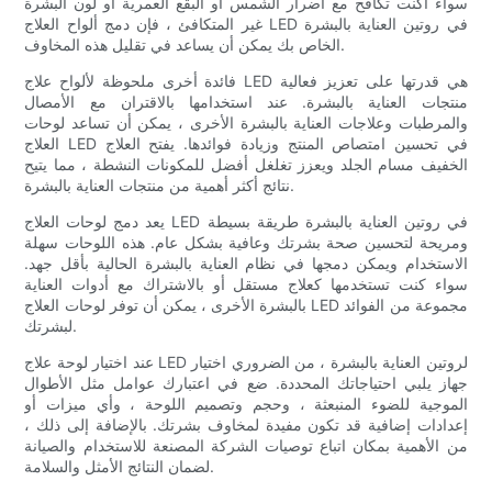
سواء أكنت تكافح مع أضرار الشمس أو البقع العمرية أو لون البشرة
غير المتكافئ ، فإن دمج ألواح العلاج LED في روتين العناية بالبشرة
الخاص بك يمكن أن يساعد في تقليل هذه المخاوف.
فائدة أخرى ملحوظة لألواح علاج LED هي قدرتها على تعزيز فعالية
منتجات العناية بالبشرة. عند استخدامها بالاقتران مع الأمصال
والمرطبات وعلاجات العناية بالبشرة الأخرى ، يمكن أن تساعد لوحات
العلاج LED في تحسين امتصاص المنتج وزيادة فوائدها. يفتح العلاج
الخفيف مسام الجلد ويعزز تغلغل أفضل للمكونات النشطة ، مما يتيح
نتائج أكثر أهمية من منتجات العناية بالبشرة.
يعد دمج لوحات العلاج LED في روتين العناية بالبشرة طريقة بسيطة
ومريحة لتحسين صحة بشرتك وعافية بشكل عام. هذه اللوحات سهلة
الاستخدام ويمكن دمجها في نظام العناية بالبشرة الحالية بأقل جهد.
سواء كنت تستخدمها كعلاج مستقل أو بالاشتراك مع أدوات العناية
بالبشرة الأخرى ، يمكن أن توفر لوحات العلاج LED مجموعة من الفوائد
لبشرتك.
عند اختيار لوحة علاج LED لروتين العناية بالبشرة ، من الضروري اختيار
جهاز يلبي احتياجاتك المحددة. ضع في اعتبارك عوامل مثل الأطوال
الموجية للضوء المنبعثة ، وحجم وتصميم اللوحة ، وأي ميزات أو
إعدادات إضافية قد تكون مفيدة لمخاوف بشرتك. بالإضافة إلى ذلك ،
من الأهمية بمكان اتباع توصيات الشركة المصنعة للاستخدام والصيانة
لضمان النتائج الأمثل والسلامة.