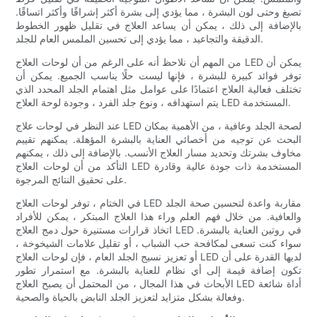
تصبغ وحتى لون البشرة ، مما يؤدي إلى بشرة أكثر إشراقًا وأكثر اتساقًا.
بالإضافة إلى ذلك ، يمكن أن يساعد العلاج في تقليل ظهور الخطوط
الدقيقة والتجاعيد ، مما يؤدي إلى تحسين الملمس العام للجلد.
من المهم أن نلاحظ أنه على الرغم من أن لوحات العلاج LED يمكن أن
توفر فوائد كبيرة للبشرة ، فإنها ليست حلًا يناسب الجميع. يمكن أن
تختلف فعالية العلاج اعتمادًا على عوامل مثل اهتمام الجلد المحدد الذي
يتم استهدافه ، ونوع جلد الفرد ، وجودة لوحة العلاج LED المستخدمة.
عند النظر في لوحات علاج LED لصحة الجلد وعافية ، من الأهمية بمكان
البحث عن توجيه من أخصائي العناية بالبشرة المؤهلة. يمكنهم تقييم
مخاوف بشرتك وتحديد مسار العلاج الأنسب. بالإضافة إلى ذلك ، يمكنهم
التأكد من أن لوحات العلاج LED المستخدمة ذات جودة عالية وقادرة
على تحقيق النتائج المرجوة.
في الختام ، توفر لوحات العلاج LED مقاربة واعدة لتحسين صحة الجلد
والعافية. من خلال فهم العلم وراء هذا العلاج المبتكر ، يمكن للأفراد
اتخاذ قرارات مستنيرة حول دمج العلاج LED في روتين العناية بالبشرة.
سواء كنت تسعى لمكافحة حب الشباب ، أو تقليل علامات الشيخوخة ،
أو تعزيز نسيج الجلد العام ، فإن لوحات العلاج LED لديها القدرة على أن
تكون إضافة قيمة إلى أي نظام للعناية بالبشرة. مع استمرار تطور
الأبحاث في هذا المجال ، من المحتمل أن يصبح العلاج LED أداة شائعة
وفعالة بشكل متزايد لتعزيز الجلد النابض بالحياة والصحية.