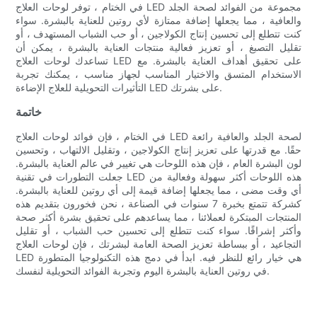
في الختام ، توفر لوحات العلاج LED مجموعة من الفوائد لصحة الجلد
والعافية ، مما يجعلها إضافة ممتازة لأي روتين للعناية بالبشرة. سواء
كنت تتطلع إلى تحسين إنتاج الكولاجين ، أو حب الشباب المستهدف ، أو
تقليل التصبغ ، أو تعزيز فعالية منتجات العناية بالبشرة ، يمكن أن
تساعدك لوحات العلاج LED على تحقيق أهداف العناية بالبشرة. مع
الاستخدام المتسق والاختيار المناسب لجهاز مناسب ، يمكنك تجربة
التأثيرات التحويلية للعلاج الإضاءة LED على بشرتك.
خاتمة
في الختام ، فإن فوائد لوحات العلاج LED لصحة الجلد والعافية رائعة
حقًا. مع قدرتها على تعزيز إنتاج الكولاجين ، وتقليل الالتهاب ، وتحسين
لون البشرة العام ، فإن هذه اللوحات هي تغيير في عالم العناية بالبشرة.
جعلت التطورات في تقنية LED هذه اللوحات أكثر سهولة وفعالية من
أي وقت مضى ، مما يجعلها إضافة قيمة إلى أي روتين للعناية بالبشرة.
كشركة تتمتع بخبرة 7 سنوات في الصناعة ، نحن فخورون بتقديم هذه
المنتجات المبتكرة لعملائنا ، مما يساعدهم على تحقيق بشرة أكثر صحة
وأكثر إشراقًا. سواء كنت تتطلع إلى تحسين حب الشباب ، أو تقليل
التجاعيد ، أو ببساطة تعزيز الصحة العامة لبشرتك ، فإن لوحات العلاج
LED هي خيار رائع للنظر فيه. ابدأ في دمج هذه التكنولوجيا المتطورة
في روتين العناية بالبشرة اليوم وتجربة الفوائد التحويلية لنفسك.