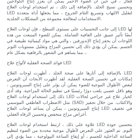
فعال ، في حين أن الضوء الأحمر يمكن أن يعزز إنتاج الكولاجين
وتحسين نسيج الجلد. بالإضافة إلى ذلك ، تم استخدام لوحات العلاج
LED لتقليل الالتهاب وتسريع التئام الجروح ، مما يجعلها أداة متعددة
الاستخدامات لمعالجة مجموعة من المشكلات الجلدية.
إلى جانب التحسينات على مستوى السطح ، فإن لوحات العلاج LED لها
أيضًا تأثير عميق على العافية الشاملة. يمكن للضوء المنبعث من هذه
اللوحات أن يحفز إنتاج الإندورفين ، والتي هي مواد كيميائية طبيعية في
الجسم. يمكن أن يؤدي ذلك إلى تحسين المزاج وتقليل مستويات التوتر
، مما يساهم في الشعور بالرفاهية بشكل عام.
فوائد الصحة العقلية لألواح علاج LED
بالإضافة إلى آثارها على صحة الجلد ، أظهرت لوحات العلاج LED
إمكانات في تحسين الصحة العقلية. لقد أظهرت الأبحاث أن التعرض
لبعض الأطوال الموجية للضوء يمكن أن يؤثر على إنتاج السيروتونين ،
وهو ناقل عصبي يلعب دورًا رئيسيًا في تنظيم الحالة المزاجية. وقد أدى
ذلك إلى استخدام لوحات العلاج LED كخيار علاج غير جراحي لحالات
مثل الاضطراب العاطفي الموسمي (SAD) والاكتئاب. من خلال تحفيز
إنتاج السيروتونين ، يمكن أن يساعد لوحات العلاج LED في تخفيف
أعراض مزاج منخفض وتحسين الرفاه العقلي.
علاوة على ذلك ، ارتبط استخدام لوحات العلاج LED بتحسين جودة
النوم. تم العثور على التعرض لأطوال موجية محددة من الضوء لتنظيم
الساعة الداخلية للجسم ، أو إيقاع الساعة البيولوجية ، مما يؤدي إلى