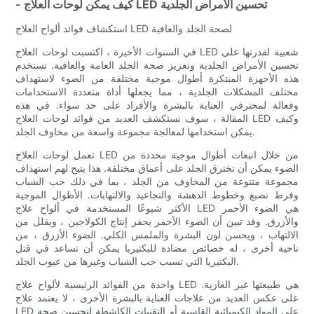
- كيف يمكن لوحات العلاج LED تحسين الأمراض الجلدية
استكشاف فوائد ألواح العلاج LED لصحة الجلد والعافية
في السنوات الأخيرة ، اكتسبت لوحات العلاج LED شعبية لقدرتها على
تحسين الأمراض الجلدية وتعزيز صحة الجلد العامة والعافية. تستخدم
هذه الأجهزة المبتكرة أطوال موجية مختلفة من الضوء لاستهداف
مختلف المشكلات الجلدية ، مما يجعلها أداة متعددة الاستخدامات
وفعالة لمحترفي العناية بالبشرة والأفراد على حد سواء. في هذه
المقالة ، سوف نستكشف العديد من فوائد لوحات العلاج LED وكيف
يمكن استخدامها لمعالجة مجموعة واسعة من مخاوف الجلد.
تعمل لوحات العلاج LED من خلال انبعاث أطوال موجية محددة من
الضوء يمكن أن تخترق الجلد على أعماق مختلفة. هذا يتيح لهم استهداف
مجموعة متنوعة من المخاوف من الجلد ، بما في ذلك حب الشباب
وفرط تصبغ وخطوط الدهشة والتجاعيد والالتهابات. الأطوال الموجية
الأكثر شيوعًا المستخدمة في ألواح علاج LED هي الضوء الأحمر
والأزرق. وقد تبين أن الضوء الأحمر يحفز إنتاج الكولاجين ، ويقلل من
الالتهاب ، ويحسن لون البشرة والملمس الكلي. الضوء الأزرق ، من
ناحية أخرى ، له خصائص مضادة للبكتيريا يمكن أن تساعد في قتل
البكتيريا التي تسبب حب الشباب وغيرها من عيوب الجلد.
واحدة من الفوائد الرئيسية لألواح علاج LED هي طبيعتها غير الغازية.
على عكس العديد من علاجات العناية بالبشرة الأخرى ، لا يعتمد علاج
LED على المواد الكيميائية القاسية أو التقنيات الكاشطة لتحسين صحة