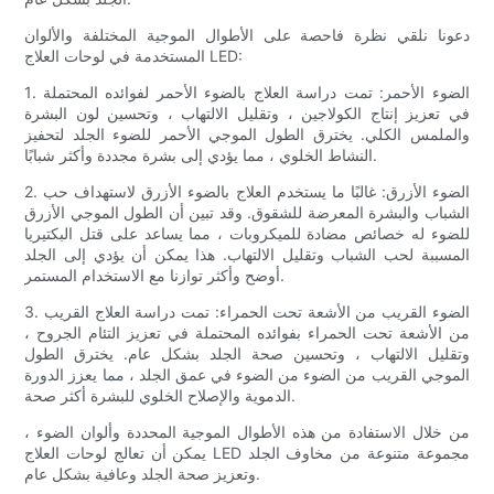
دعونا نلقي نظرة فاحصة على الأطوال الموجية المختلفة والألوان
المستخدمة في لوحات العلاج LED:
1. الضوء الأحمر: تمت دراسة العلاج بالضوء الأحمر لفوائده المحتملة
في تعزيز إنتاج الكولاجين ، وتقليل الالتهاب ، وتحسين لون البشرة
والملمس الكلي. يخترق الطول الموجي الأحمر للضوء الجلد لتحفيز
النشاط الخلوي ، مما يؤدي إلى بشرة مجددة وأكثر شبابًا.
2. الضوء الأزرق: غالبًا ما يستخدم العلاج بالضوء الأزرق لاستهداف حب
الشباب والبشرة المعرضة للشقوق. وقد تبين أن الطول الموجي الأزرق
للضوء له خصائص مضادة للميكروبات ، مما يساعد على قتل البكتيريا
المسببة لحب الشباب وتقليل الالتهاب. هذا يمكن أن يؤدي إلى الجلد
أوضح وأكثر توازنا مع الاستخدام المستمر.
3. الضوء القريب من الأشعة تحت الحمراء: تمت دراسة العلاج القريب
من الأشعة تحت الحمراء بفوائده المحتملة في تعزيز التئام الجروح ،
وتقليل الالتهاب ، وتحسين صحة الجلد بشكل عام. يخترق الطول
الموجي القريب من الضوء من الضوء في عمق الجلد ، مما يعزز الدورة
الدموية والإصلاح الخلوي للبشرة أكثر صحة.
من خلال الاستفادة من هذه الأطوال الموجية المحددة وألوان الضوء ،
يمكن أن تعالج لوحات العلاج LED مجموعة متنوعة من مخاوف الجلد
وتعزيز صحة الجلد وعافية بشكل عام.