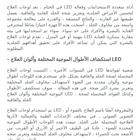
في الختام ، تعد لوحات العلاج LED أداة متعددة الاستخدامات وفعالة
لتحسين الأمراض الجلدية وتعزيز صحة الجلد العامة والعافية. بفضل
طبيعتها غير الغازية ، والنتائج المتسقة ، والقدرة على معالجة مجموعة
واسعة من مخاوف الجلد ، أصبحت هذه الأجهزة اختيارًا شائعًا لمحترفي
العناية بالبشرة والأفراد على حد سواء. سواء تم استخدامها في بيئة
مهنية أو في المنزل ، تقدم لوحات العلاج LED مقاربة مبتكرة للعناية
بالبشرة التي يمكن أن تساعد الأفراد على تحقيق أهدافهم الجلدية
المطلوبة.
- استكشاف الأطوال الموجية المختلفة وألوان العلاج LED
في السنوات الأخيرة ، اكتسبت لوحات العلاج LED شعبية لفوائدها
المحتملة لصحة الجلد والعافية بشكل عام. تستخدم هذه اللوحات أطوال
موجية وألوان محددة من الضوء لاستهداف مخاوف الجلد المختلفة
وتعزيز بشرة أكثر صحة. في هذه المقالة ، سوف نستكشف الأطوال
الموجية المختلفة وألوان العلاج LED ، وكذلك الفوائد المحتملة لصحة
الجلد والعافية.
تم استخدام لوحات العلاج LED ، والمعروفة أيضًا باسم العلاج بالضوء أو
التصوير الضوئي ، في مختلف الإعدادات الطبية والجمالية لآثارها
العلاجية المحتملة على الجلد. تنبعث هذه اللوحات الأطوال الموجية
المحددة للضوء ، عادةً في الطيف الأحمر أو الأزرق أو القريب من
الأشعة تحت الحمراء ، لاستهداف مخاوف الجلد المختلفة وتعزيز صحة
الجلد بشكل عام.