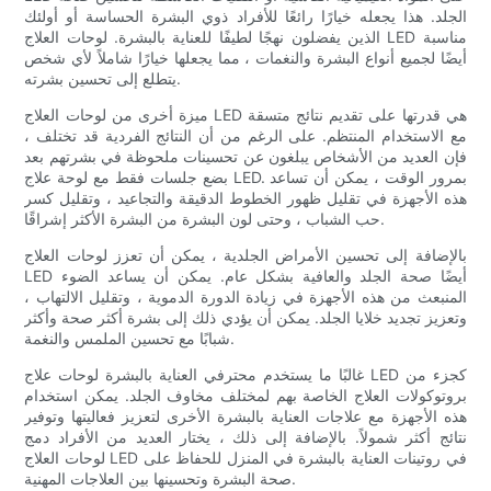
الجلد. هذا يجعله خيارًا رائعًا للأفراد ذوي البشرة الحساسة أو أولئك
الذين يفضلون نهجًا لطيفًا للعناية بالبشرة. لوحات العلاج LED مناسبة
أيضًا لجميع أنواع البشرة والنغمات ، مما يجعلها خيارًا شاملاً لأي شخص
يتطلع إلى تحسين بشرته.
ميزة أخرى من لوحات العلاج LED هي قدرتها على تقديم نتائج متسقة
مع الاستخدام المنتظم. على الرغم من أن النتائج الفردية قد تختلف ،
فإن العديد من الأشخاص يبلغون عن تحسينات ملحوظة في بشرتهم بعد
بضع جلسات فقط مع لوحة علاج LED. بمرور الوقت ، يمكن أن تساعد
هذه الأجهزة في تقليل ظهور الخطوط الدقيقة والتجاعيد ، وتقليل كسر
حب الشباب ، وحتى لون البشرة من البشرة الأكثر إشراقًا.
بالإضافة إلى تحسين الأمراض الجلدية ، يمكن أن تعزز لوحات العلاج
LED أيضًا صحة الجلد والعافية بشكل عام. يمكن أن يساعد الضوء
المنبعث من هذه الأجهزة في زيادة الدورة الدموية ، وتقليل الالتهاب ،
وتعزيز تجديد خلايا الجلد. يمكن أن يؤدي ذلك إلى بشرة أكثر صحة وأكثر
شبابًا مع تحسين الملمس والنغمة.
غالبًا ما يستخدم محترفي العناية بالبشرة لوحات علاج LED كجزء من
بروتوكولات العلاج الخاصة بهم لمختلف مخاوف الجلد. يمكن استخدام
هذه الأجهزة مع علاجات العناية بالبشرة الأخرى لتعزيز فعاليتها وتوفير
نتائج أكثر شمولاً. بالإضافة إلى ذلك ، يختار العديد من الأفراد دمج
لوحات العلاج LED في روتينات العناية بالبشرة في المنزل للحفاظ على
صحة البشرة وتحسينها بين العلاجات المهنية.