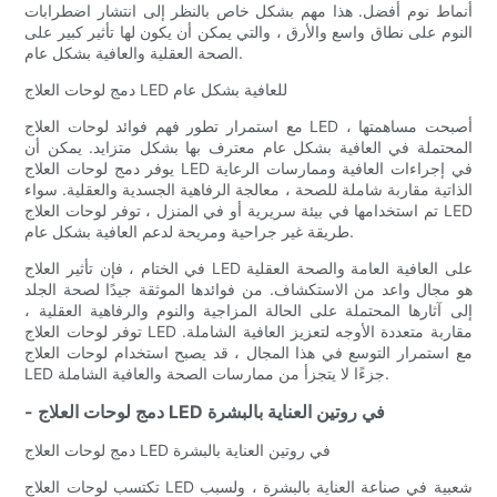
أنماط نوم أفضل. هذا مهم بشكل خاص بالنظر إلى انتشار اضطرابات
النوم على نطاق واسع والأرق ، والتي يمكن أن يكون لها تأثير كبير على
الصحة العقلية والعافية بشكل عام.
دمج لوحات العلاج LED للعافية بشكل عام
مع استمرار تطور فهم فوائد لوحات العلاج LED ، أصبحت مساهمتها
المحتملة في العافية بشكل عام معترف بها بشكل متزايد. يمكن أن
يوفر دمج لوحات العلاج LED في إجراءات العافية وممارسات الرعاية
الذاتية مقاربة شاملة للصحة ، معالجة الرفاهية الجسدية والعقلية. سواء
تم استخدامها في بيئة سريرية أو في المنزل ، توفر لوحات العلاج LED
طريقة غير جراحية ومريحة لدعم العافية بشكل عام.
في الختام ، فإن تأثير العلاج LED على العافية العامة والصحة العقلية
هو مجال واعد من الاستكشاف. من فوائدها الموثقة جيدًا لصحة الجلد
إلى آثارها المحتملة على الحالة المزاجية والنوم والرفاهية العقلية ،
توفر لوحات العلاج LED مقاربة متعددة الأوجه لتعزيز العافية الشاملة.
مع استمرار التوسع في هذا المجال ، قد يصبح استخدام لوحات العلاج
LED جزءًا لا يتجزأ من ممارسات الصحة والعافية الشاملة.
- دمج لوحات العلاج LED في روتين العناية بالبشرة
دمج لوحات العلاج LED في روتين العناية بالبشرة
تكتسب لوحات العلاج LED شعبية في صناعة العناية بالبشرة ، ولسبب