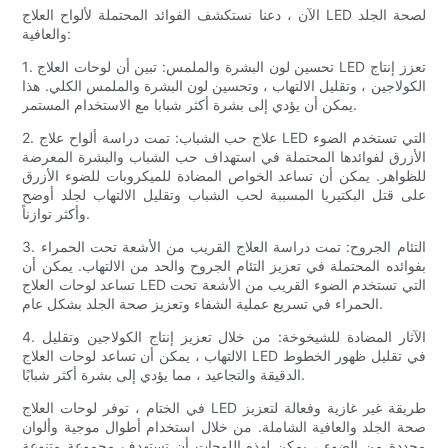
الآن ، دعنا نستكشف الفوائد المحتملة لألواح العلاج LED لصحة الجلد
والعافية:
1. تحسين لون البشرة والملمس: تبين أن لوحات العلاج LED تعزز إنتاج
الكولاجين ، وتقليل الالتهاب ، وتحسين لون البشرة والملمس الكلي. هذا
يمكن أن يؤدي إلى بشرة أكثر شبابا مع الاستخدام المستمر.
2. علاج حب الشباب: تمت دراسة ألواح علاج LED التي تستخدم الضوء
الأزرق لفوائدها المحتملة في استهداف حب الشباب والبشرة المعرضة
للظواهر. يمكن أن تساعد الخواص المضادة للميكروبات للضوء الأزرق
على قتل البكتيريا المسببة لحب الشباب وتقليل الالتهاب لجلد أوضح
وأكثر توازناً.
3. التئام الجروح: تمت دراسة العلاج القريب من الأشعة تحت الحمراء
بفوائده المحتملة في تعزيز التئام الجروح والحد من الالتهاب. يمكن أن
تساعد لوحات العلاج LED التي تستخدم الضوء القريب من الأشعة تحت
الحمراء في تسريع عملية الشفاء وتعزيز صحة الجلد بشكل عام.
4. الآثار المضادة للشيخوخة: من خلال تعزيز إنتاج الكولاجين وتقليل
الالتهاب ، يمكن أن تساعد لوحات العلاج LED في تقليل ظهور الخطوط
الدقيقة والتجاعيد ، مما يؤدي إلى بشرة أكثر شبابًا.
في الختام ، توفر لوحات العلاج LED طريقة غير غازية وفعالة لتعزيز
صحة الجلد والعافية الشاملة. من خلال استخدام أطوال موجية وألوان
محددة من الضوء ، يمكن لهذه اللوحات أن تستهدف مجموعة متنوعة