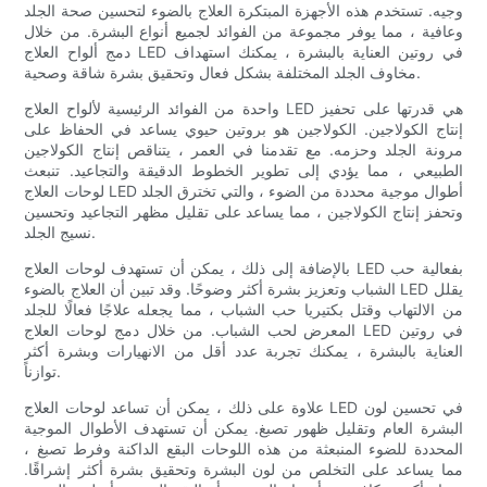
وجيه. تستخدم هذه الأجهزة المبتكرة العلاج بالضوء لتحسين صحة الجلد
وعافية ، مما يوفر مجموعة من الفوائد لجميع أنواع البشرة. من خلال
دمج ألواح العلاج LED في روتين العناية بالبشرة ، يمكنك استهداف
مخاوف الجلد المختلفة بشكل فعال وتحقيق بشرة شاقة وصحية.
واحدة من الفوائد الرئيسية لألواح العلاج LED هي قدرتها على تحفيز
إنتاج الكولاجين. الكولاجين هو بروتين حيوي يساعد في الحفاظ على
مرونة الجلد وحزمه. مع تقدمنا ​​في العمر ، يتناقص إنتاج الكولاجين
الطبيعي ، مما يؤدي إلى تطوير الخطوط الدقيقة والتجاعيد. تنبعث
لوحات العلاج LED أطوال موجية محددة من الضوء ، والتي تخترق الجلد
وتحفز إنتاج الكولاجين ، مما يساعد على تقليل مظهر التجاعيد وتحسين
نسيج الجلد.
بالإضافة إلى ذلك ، يمكن أن تستهدف لوحات العلاج LED بفعالية حب
الشباب وتعزيز بشرة أكثر وضوحًا. وقد تبين أن العلاج بالضوء LED يقلل
من الالتهاب وقتل بكتيريا حب الشباب ، مما يجعله علاجًا فعالًا للجلد
المعرض لحب الشباب. من خلال دمج لوحات العلاج LED في روتين
العناية بالبشرة ، يمكنك تجربة عدد أقل من الانهيارات وبشرة أكثر
توازناً.
علاوة على ذلك ، يمكن أن تساعد لوحات العلاج LED في تحسين لون
البشرة العام وتقليل ظهور تصبغ. يمكن أن تستهدف الأطوال الموجية
المحددة للضوء المنبعثة من هذه اللوحات البقع الداكنة وفرط تصبغ ،
مما يساعد على التخلص من لون البشرة وتحقيق بشرة أكثر إشراقًا.