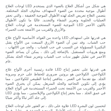
لوحات العلاج LED هي شكل من أشكال العلاج بالضوء الذي يستخدم
أطوال موجية محددة من الضوء لاستهداف مخاوف الجلد المختلفة.
يتضمن العلاج تعريض الجلد لهذه الأطوال الموجية الخفيفة ، والتي تحفز
العمليات الخلوية وتعزيز الشفاء والتجديد. غالبًا ما تكون الأطوال
الموجية للضوء المستخدمة في لوحات العلاج LED باللون الأحمر
والأزرق والقريب من الأشعة تحت الحمراء.
واحدة من الفوائد الأساسية لألواح علاج LED هي قدرتها على استهداف
حب الشباب. وقد تبين أن الضوء الأزرق المنبعث من الألواح يقتل
البكتيريا المسؤولة عن التسبب في حب الشباب ، والحد من الالتهاب ،
ومنع هروبات المستقبل. بالإضافة إلى ذلك ، يمكن أن يساعد الضوء
الأحمر في تقليل ظهور ندبات حب الشباب وتعزيز شفاء الجلد بشكل
عام.
فائدة رئيسية أخرى لألواح علاج LED هي قدرتها على تحفيز إنتاج
الكولاجين. الكولاجين هو بروتين ضروري للحفاظ على حزم ومرونة
الجلد. مع تقدمنا ​​في العمر ، يتناقص إنتاجنا الطبيعي للكولاجين ، مما
يؤدي إلى تكوين التجاعيد والجلد المترهل. يمكن أن يخترق الضوء
الأحمر والقريب من الأشعة تحت الحمراء المستخدمة في ألواح العلاج
LED في عمق الجلد ، مما يحفز إنتاج الكولاجين والإيلاستين ، مما يؤدي
إلى جلد أكثر ثباتًا وأكثر شبابًا.
علاوة على ذلك ، تم العثور على لوحات العلاج LED لتحسين لون البشرة
والملمس. يمكن أن تساعد الأطوال الموجية الخفيفة في تقليل فرط