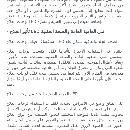
من مخاوف الجلد وتعزيز بشرة أكثر صحة مع الاستخدام المستمر.
سواء كنت تتطلع إلى تحسين لون البشرة والملمس ، أو علاج حب
الشباب ، أو تعزيز التئام الجروح ، أو تقليل علامات الشيخوخة ، قد توفر
لوحات العلاج LED إضافة مفيدة إلى روتين العناية بالبشرة.
- تأثير العلاج LED على العافية العامة والصحة العقلية
استكشاف فوائد لوحات العلاج LED لصحة الجلد والعافية بشكل عام
اكتسبت لوحات العلاج LED الانتباه في السنوات الأخيرة لتأثيرها
المحتمل على العافية العامة والصحة العقلية. تستخدم هذه الأجهزة
المبتكرة الثنائيات الباعثة للضوء (LEDs) لإبعاد الأطوال الموجية المحددة
للضوء التي يمكن أن تخترق الجلد ولها آثار علاجية مختلفة. في حين أن
لوحات العلاج LED معروفة في المقام الأول بفوائدها في تحسين صحة
الجلد ، فإن تأثيرها على الصحة العقلية والعافية الشاملة هو أيضًا مجال
مهم.
الفوائد الصحية للجلد من لوحات العلاج LED
تم استخدام لوحات العلاج LED على نطاق واسع في الأمراض الجلدية
لقدرتها على تحسين حالات الجلد المختلفة. يمكن أن تستهدف الأطوال
الموجية المختلفة للضوء المنبعثة من ألواح العلاج LED مخاوف معينة
من الجلد ، مثل حب الشباب والتجاعيد والتصبغ. على سبيل المثال ، تم
العثور على الضوء الأزرق لقتل البكتيريا المسببة لحب الشباب بشكل