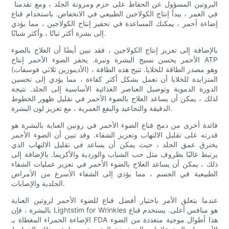
البروتين المسؤول عن الحفاظ على حزم ومرونة الجلد ، ومع تقدمنا ​​
في العمر ، يبدأ إنتاج الكولاجين الطبيعي في الانخفاض. باستخدام قناع
إضاءة أحمر ، يمكنك المساعدة في تحفيز إنتاج الكولاجين ، مما يؤدي
إلى بشرة أكثر ثباتًا ، وأكثر شبابًا.
بالإضافة إلى تعزيز إنتاج الكولاجين ، فقد تبين أيضًا أن العلاج بالضوء
الأحمر يحسن نسيج البشرة ونبرة. يحفز الضوء الأحمر إنتاج ATP
(الأدينوزين ثلاثي فوسفات) ، وهو مصدر الطاقة للخلايا. تتيح هذه الطاقة
المتزايدة للخلايا أن تعمل بشكل أكثر كفاءة ، مما يؤدي إلى تحسين
الدورة الدموية وتوصيل العناصر الغذائية الأساسية إلى الجلد. نتيجة
لذلك ، يمكن أن يساعد العلاج بالضوء الأحمر في تقليل ظهور الخطوط
الدقيقة والتجاعيد والبقع العمرية ، مع تعزيز لون البشرة.
فائدة أخرى من دمج قناع الضوء الأحمر في روتين العناية بالبشرة هو
قدرته على تقليل الالتهاب وتعزيز الشفاء. وقد تبين أن الضوء الأحمر
يخترق عمق الجلد ، حيث يمكن أن يساعد في تقليل الالتهاب الذي
يرتبط غالبًا بظروف مثل حب الشباب والوردية والأكزيما. بالإضافة إلى
ذلك ، يمكن أن يساعد العلاج بالضوء الأحمر في تعزيز عمليات الشفاء
الطبيعية في الجسم ، مما يؤدي إلى الشفاء الأسرع من الأمراض
الجلدية والإصابات.
عندما يتعلق الأمر باختيار أفضل قناع للضوء الأحمر لروتين العناية
بالبشرة ، فإن Lightstim for Wrinkles هو منافس أعلى. يستخدم قناع
الإضاءة الحمراء المغطاة بـ FDA هذا أطوال موجية متعددة من الضوء