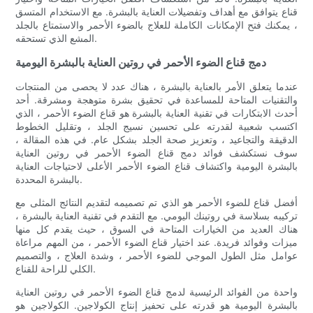
قناع يتوافق مع أهداف وتفضيلات العناية بالبشرة. مع الاستخدام المتسق
، يمكنك فتح الإمكانات الكاملة للعلاج بالضوء الأحمر والاستمتاع بالجلد
المشع الذي تستحقه.
دمج قناع الضوء الأحمر في روتين العناية بالبشرة اليومية
عندما يتعلق الأمر بالعناية بالبشرة ، هناك عدد لا يحصى من المنتجات
والتقنيات المتاحة للمساعدة في تحقيق بشرة متوهجة ومشرقة. أحد
أحدث الابتكارات في تقنية العناية بالبشرة هو قناع الضوء الأحمر ، الذي
اكتسب شعبية لقدرته على تحسين نسيج الجلد ، وتقليل الخطوط
الدقيقة والتجاعيد ، وتعزيز صحة الجلد بشكل عام. في هذه المقالة ،
سوف نستكشف فوائد دمج قناع الضوء الأحمر في روتين العناية
بالبشرة اليومية واكتشاف قناع الضوء الأحمر الأعلى لاحتياجات العناية
بالبشرة المحددة.
أفضل قناع للضوء الأحمر هو الذي تم تصميمه لتقديم النتائج المثلى مع
تركيبه بسلاسة في روتينك اليومي. مع التقدم في تقنية العناية بالبشرة ،
هناك العديد من الخيارات المتاحة في السوق ، حيث يقدم كل منها
ميزات وفوائد فريدة. عند اختيار قناع الضوء الأحمر ، من المهم مراعاة
عوامل مثل الطول الموجي للضوء الأحمر ، وشدة العلاج ، والتصميم
الكلي للراحة للقناع.
واحدة من الفوائد الرئيسية لدمج قناع الضوء الأحمر في روتين العناية
بالبشرة اليومية هو قدرته على تحفيز إنتاج الكولاجين. الكولاجين هو