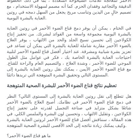
الأحمر لمعالجة علامات الشيخوخة المتعددة ، بما في ذلك الخطوط
الدقيقة والتجاعيد وفقدان الحزم. كما أنه مصمم لسهولة الاستخدام ، مع
تصميم خالٍ من اليدين وتناسب مريح يجعل من السهل دمجه في روتين
العناية بالبشرة اليومية.
في الختام ، يمكن أن يوفر دمج قناع الضوء الأحمر في روتين العناية
بالبشرة اليومية مجموعة واسعة من الفوائد لبشرتك. من تحفيز إنتاج
الكولاجين إلى تحسين نسيج الجلد والحد من الالتهاب ، يوفر العلاج
بالضوء الأحمر مقاربة شاملة للعناية بالبشرة التي يمكن أن تساعد في
تعزيز بشرة شبابية ومشرقة. عند اختيار أفضل قناع للضوء الأحمر لتلبية
احتياجات العناية بالبشرة الخاصة بك ، فكر في عوامل مثل الطول
الموجي للضوء الأحمر ، وشدة العلاج ، والتصميم العام والراحة للقناع.
مع قناع الضوء الأحمر الأيمن ، يمكنك نقل روتين العناية بالبشرة إلى
المستوى التالي وتحقيق البشرة المتوهجة التي تريدها دائمًا.
تعظيم نتائج قناع الضوء الأحمر للبشرة الصحية المتوهجة
هل تتطلع إلى نقل روتين العناية بالبشرة إلى المستوى التالي؟ النظر
في دمج قناع الضوء الأحمر في نظامك. أصبح العلاج بالضوء الأحمر
شائعًا بشكل متزايد في صناعة التجميل لقدرته على تحفيز إنتاج
الكولاجين ، وتقليل الالتهاب ، وتحسين لون البشرة والملمس الكلي. في
هذه المقالة ، سنناقش أفضل قناع للضوء الأحمر لروتين العناية بالبشرة
وكيف يمكنك زيادة نتائجه إلى الحد الأقصى للبشرة الصحية المتوهجة.
ما هو قناع الضوء الأحمر؟