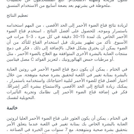
ملحوظة في بشرتهم بعد بضعة أسابيع من الاستخدام المتسق.
تعظيم النتائج
لزيادة نتائج قناع الضوء الأحمر إلى الحد الأقصى ، من المهم استخدامه
باستمرار وموجه. للحصول على أفضل النتائج ، استخدم قناع الضوء
الأحمر الخاص بك لمدة 15-30 دقيقة في كل مرة ، 3-5 مرات في
الأسبوع. تأكد من تطهير بشرتك قبل استخدام القناع للتأكد من أن
الضوء يمكن أن يخترق بشكل فعال. بالإضافة إلى ذلك ، فكر في دمج
منتجات العناية بالبشرة الأخرى المتوافقة مع العلاج بالضوء الأحمر ، مثل
مصل فيتامين C أو مرطبات حمض الهيالورونيك ، لتعزيز الفوائد.
في الختام ، يمكن أن يكون دمج قناع الضوء الأحمر في روتين العناية
بالبشرة بمثابة تغيير في اللعبة لتحقيق بشرة صحية متوهجة. من خلال
اختيار أفضل قناع للضوء الأحمر لتلبية احتياجاتك واستخدامه باستمرار ،
يمكنك زيادة النتائج إلى الحد الأقصى والاستمتاع ببشرة أكثر إشراقًا.
فكر في إضافة قناع الضوء الأحمر إلى نظامك وتجربة التأثيرات
التحويلية لنفسك.
خاتمة
في الختام ، يمكن أن يكون العثور على قناع الضوء الأحمر العليا لروتين
العناية بالبشرة الخاص بك بمثابة تغيير في اللعبة عندما يتعلق الأمر
بتحقيق بشرة صحية ومتوهجة. مع 7 سنوات من الخبرة في الصناعة ،