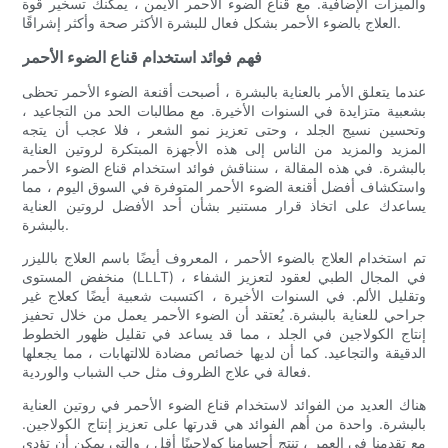
والميزات الإضافية. مع قناع الضوء الأحمر الأيمن ، يمكنك تسخير قوة
العلاج بالضوء الأحمر بشكل فعال للبشرة الأكثر صحة وأكثر إشراقًا.
فهم فوائد استخدام قناع الضوء الأحمر
عندما يتعلق الأمر بالعناية بالبشرة ، أصبحت أقنعة الضوء الأحمر تحظى
بشعبية متزايدة في السنوات الأخيرة. مع مطالبات الحد من التجاعيد ،
وتحسين نسيج الجلد ، وحتى تعزيز نمو الشعر ، فلا عجب أن يتجه
المزيد والمزيد من الناس إلى هذه الأجهزة المبتكرة لروتين العناية
بالبشرة. في هذه المقالة ، سنناقش فوائد استخدام قناع الضوء الأحمر
واستكشاف أفضل أقنعة الضوء الأحمر المتوفرة في السوق اليوم ، مما
يساعدك على اتخاذ قرار مستنير بشأن أحد الأفضل لروتين العناية
بالبشرة.
تم استخدام العلاج بالضوء الأحمر ، المعروف أيضًا باسم العلاج بالليزر
منخفض المستوى (LLLT) ، في المجال الطبي لعقود لتعزيز الشفاء
وتقليل الألم. في السنوات الأخيرة ، اكتسبت شعبية أيضًا كعلاج غير
جراحي للعناية بالبشرة. يُعتقد أن الضوء الأحمر يعمل من خلال تحفيز
إنتاج الكولاجين في الجلد ، مما قد يساعد في تقليل ظهور الخطوط
الدقيقة والتجاعيد. كما أن لديها خصائص مضادة للالتهابات ، مما يجعلها
فعالة في علاج الظروف مثل حب الشباب والوردية.
هناك العديد من الفوائد لاستخدام قناع الضوء الأحمر في روتين العناية
بالبشرة. واحدة من أهم الفوائد هي قدرتها على تعزيز إنتاج الكولاجين.
مع تقدمنا ​​في العمر ، تنتج أجسامنا كولاجينًا أقل ، والتي يمكن أن تؤدي