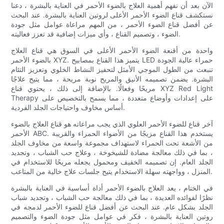
الآن بعد أن نفهم أهمية العلاج بالضوء الأحمر في العناية بالبشرة ، دعنا
نستكشف قناع الضوء الأحمر الأعلى لروتين العناية بالبشرة. عند البحث
عن أفضل قناع الضوء الأحمر ، من المهم مراعاة عوامل مثل جودة
الضوء ، وتصميم القناع ، وأي ميزات إضافية قد تعزز فعاليته.
واحدة من أقنعة الضوء الأحمر الأعلى في السوق هي قناع العلاج
بالضوء الأحمر XYZ. يتميز هذا القناع بمصابيح LED حمراء عالية الجودة
تنبعث من الطول الموجي الأمثل لتحفيز النشاط الخلوي وتعزيز التئام
البشرة. يضمن تصميمه الأنيق والمريح نوبة مريحة ، مما يتيح علاجًا
مريحًا وفعالًا. بالإضافة إلى ذلك ، يحتوي قناع XYZ Red Light
Therapy على إعدادات وأوضاع متعددة ، مما يسمح بالتخصيص على
أساس مخاوف واحتياجات الجلد الفردية.
آخر قناع للضوء الأحمر العلوي الذي يجب مراعاته هو قناع العلاج بالضوء
الأحمر ABC. يستخدم هذا القناع مزيجًا من الأضواء الحمراء والقريبة
من الأشعة تحت الحمراء لاستهداف مجموعة واسعة من مخاوف الجلد
، بما في ذلك معالجة مضادة للشيخوخة ، وعلاج حب الشباب ، وتجديد
الجلد العام. إن تصميمه الخفيف ومحمول يجعله مريحًا للاستخدام في
المنزل ، وواجهته سهلة الاستخدام يتيح جلسات علاج خالية من المتاعب.
في الختام ، يعد العلاج بالضوء الأحمر أداة أساسية في العناية بالبشرة
نظرًا لفوائده العديدة ، بما في ذلك معالجة حب الشباب ، وتجديد شباب
الجلد بشكل عام. عند البحث عن أفضل قناع للضوء الأحمر لدمجه في
روتين العناية بالبشرة ، فكر في عوامل مثل جودة الضوء والتصميم