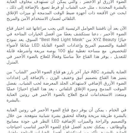
الضوء الأزرق أو الأخضر ، والتي يمكن أن تستهدف مخاوف العناية
بالبشرة المحددة ، مثل حب الشباب أو فرط تصبغ. بالإضافة إلى ذلك ،
ابحث عن الأقنعة ذات أجهزة ضبط الوقت المدمجة أو ميزات الإغلاق
التلقائي لضمان الاستخدام الآمن والمريح.
الآن بعد أن ناقشنا العوامل الرئيسية التي يجب مراعاتها عند اختيار قناع
الضوء الأحمر ، دعنا نستكشف بعضًا من أفضل الخيارات المتاحة في
السوق. يعد نموذج "Best Red Light Mask" من XYZ Beauty خيارًا
شائعًا لأضواء LED الطبية والتصميم المريح وإعدادات الضوء القابلة
للتخصيص. مع مساحة تغطية تبلغ 100 بوصة مربعة وأشرطة قابلة
للتعديل ، يوفر هذا القناع حلاً مناسبًا وفعالًا للعلاج بالضوء الأحمر في
المنزل.
خيار آخر بارز هو قناع الضوء الأحمر "الشاب" من ABC العناية بالبشرة.
يتميز هذا القناع بتصميم أنيق وخفيف الوزن ، بالإضافة إلى إعدادات
الضوء الأزرق الإضافي لاستهداف الجلد المعرضة لحب الشباب. بفضل
الموقت المدمج وميزة الإغلاق التلقائي ، يعد هذا القناع اختيارًا عمليًا
ومتعدد الاستخدامات لدمج العلاج بالضوء الأحمر في روتين العناية
بالبشرة.
في الختام ، يمكن أن يوفر دمج قناع الضوء الأحمر في روتين العناية
بالبشرة طريقة مريحة وفعالة لتحقيق بشرة شبابية متوهجة. من خلال
النظر في جودة مصابيح LED والتصميم والراحة والميزات الإضافية
والوظائف ، يمكنك تحديد أفضل قناع للضوء الأحمر لتناسب احتياجات
العناية بالبشرة. تأكد من استكشاف أفضل الخيارات المتاحة واختيار