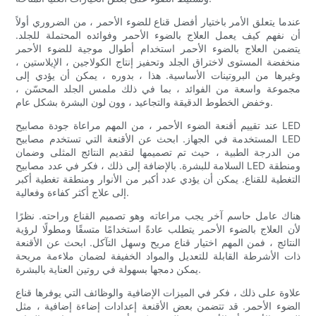
عندما يتعلق الأمر باختيار أفضل قناع للضوء الأحمر ، من الضروري أولاً
أن نفهم كيف يعمل العلاج بالضوء الأحمر وفوائده المحتملة للجلد.
يتضمن العلاج بالضوء الأحمر استخدام أطوال موجية للضوء الأحمر
منخفضة المستوى لاختراق الجلد وتحفيز إنتاج الكولاجين ، الإيلاستين ،
وغيرها من البروتينات الأساسية. هذا ، بدوره ، يمكن أن يؤدي إلى
مجموعة واسعة من الفوائد ، بما في ذلك ملمس الجلد المحسّن ،
وخفض الخطوط الدقيقة والتجاعيد ، وون لون البشرة بشكل عام.
عند تقييم أقنعة الضوء الأحمر ، من المهم مراعاة جودة مصابيح LED
المستخدمة في الجهاز. ابحث عن الأقنعة التي تستخدم مصابيح LED
من الدرجة الطبية ، حيث تم تصميمها لتقديم النتائج المثلى وضمان
السلامة للبشرة. بالإضافة إلى ذلك ، فكر في عدد مصابيح LED ومنطقة
التغطية للقناع. يمكن أن يؤدي عدد أكبر من الأنوار ومنطقة تغطية أكبر
إلى علاج أكثر كفاءة وفعالية.
هناك عامل حاسم آخر يجب مراعاته وهو تصميم القناع وراحته. نظرًا
لأن العلاج بالضوء الأحمر يتطلب عادةً استخدامًا متسقًا ومطولًا لرؤية
النتائج ، فمن المهم اختيار قناع مريح وسهل التآكل. ابحث عن الأقنعة
ذات الأشرطة القابلة للتعديل والمواد الخفيفة لضمان ملاءمة مريحة
يمكن دمجها بسهولة في روتين العناية بالبشرة.
علاوة على ذلك ، فكر في الميزات الإضافية والوظائف التي يوفرها قناع
الضوء الأحمر. قد تتضمن بعض الأقنعة إعدادات إضاءة إضافية ، مثل