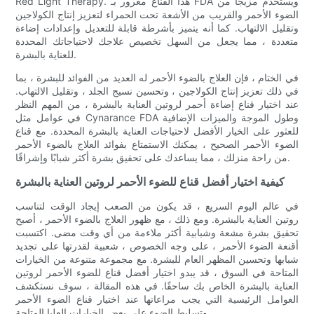
Red Light Therapy. هذا القناع مغرور بـ FDA ويستخدم مزيجًا من
الضوء الأحمر والقريب من الأشعة تحت الحمراء لتعزيز إنتاج الكولاجين
وتقليل الالتهاب. كما أنه يتميز بأشرطة قابلة للتعديل وإعدادات إضاءة
متعددة ، مما يجعل من السهل تخصيص علاجك لاحتياجاتك المحددة
للعناية بالبشرة.
في الختام ، فإن العلاج بالضوء الأحمر له العديد من الفوائد للبشرة ، بما
في ذلك تعزيز إنتاج الكولاجين ، وتحسين نسيج الجلد ، وتقليل الالتهاب.
عند اختيار قناع إضاءة أحمر لروتين العناية بالبشرة ، من المهم النظر
في عوامل مثل Cynarance FDA وطول الموجة والميزات الإضافية
للعثور على الخيار الأفضل لاحتياجات العناية بالبشرة المحددة. مع قناع
الضوء الأحمر الصحيح ، يمكنك الاستمتاع بفوائد العلاج بالضوء الأحمر
من راحة منزلك ، مما يساعدك على تحقيق بشرة أكثر شبابًا وإشراقًا.
كيفية اختيار أفضل قناع للضوء الأحمر لروتين العناية بالبشرة
في عالم اليوم السريع ، قد يكون من الصعب إيجاد الوقت لتناسب
روتين العناية بالبشرة. ومع ذلك ، مع ظهور العلاج بالضوء الأحمر ، أصبح
تحقيق بشرة مشعة وشبابية أكثر ملاءمة من أي وقت مضى. اكتسبت
أقنعة الضوء الأحمر ، على وجه الخصوص ، شعبية لقدرتها على تجديد
شبابها وتحسين المظهر العام للبشرة. مع مجموعة متنوعة من الخيارات
المتاحة في السوق ، قد يبدو اختيار أفضل قناع للضوء الأحمر لروتين
العناية بالبشرة الخاص بك ساحقًا. في هذه المقالة ، سوف نستكشف
العوامل الرئيسية التي يجب مراعاتها عند اختيار قناع الضوء الأحمر
وتسليط الضوء على بعض الخيارات العليا المتاحة.