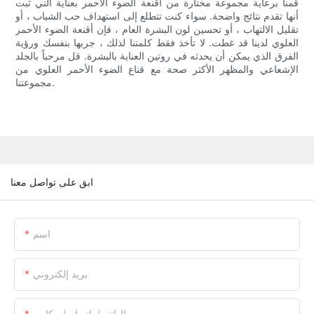
قمنا برعاية مجموعة مختارة من أقنعة الضوء الأحمر بعناية التي ثبت
أنها تقدم نتائج واضحة. سواء كنت تتطلع إلى استهداف حب الشباب ، أو
تقليل الالتهاب ، أو تحسين لون البشرة العام ، فإن أقنعة الضوء الأحمر
العلوي لدينا قد غطت. لا تأخذ فقط كلمتنا لذلك ، جربها بنفسك ورؤية
الفرق الذي يمكن أن يحدثه في روتين العناية بالبشرة. قل مرحباً بالجلد
الإشعاعي والمظهر الأكثر صحة مع قناع الضوء الأحمر العلوي من
مجموعتنا.
ابق على تواصل معنا
اسم
بريد إلكتروني
الهاتف/واتساب/سكايب