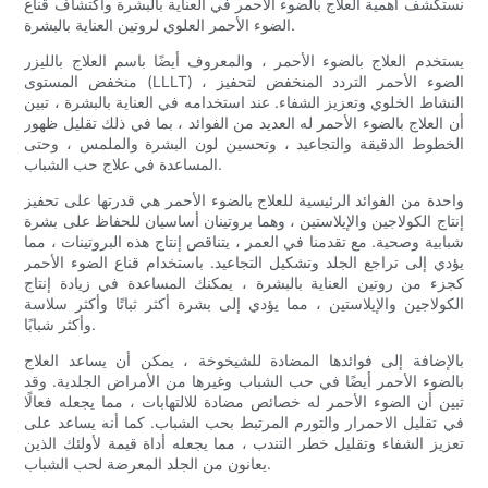
نستكشف أهمية العلاج بالضوء الأحمر في العناية بالبشرة واكتشاف قناع
الضوء الأحمر العلوي لروتين العناية بالبشرة.
يستخدم العلاج بالضوء الأحمر ، والمعروف أيضًا باسم العلاج بالليزر
منخفض المستوى (LLLT) ، الضوء الأحمر التردد المنخفض لتحفيز
النشاط الخلوي وتعزيز الشفاء. عند استخدامه في العناية بالبشرة ، تبين
أن العلاج بالضوء الأحمر له العديد من الفوائد ، بما في ذلك تقليل ظهور
الخطوط الدقيقة والتجاعيد ، وتحسين لون البشرة والملمس ، وحتى
المساعدة في علاج حب الشباب.
واحدة من الفوائد الرئيسية للعلاج بالضوء الأحمر هي قدرتها على تحفيز
إنتاج الكولاجين والإيلاستين ، وهما بروتينان أساسيان للحفاظ على بشرة
شبابية وصحية. مع تقدمنا ​​في العمر ، يتناقص إنتاج هذه البروتينات ، مما
يؤدي إلى تراجع الجلد وتشكيل التجاعيد. باستخدام قناع الضوء الأحمر
كجزء من روتين العناية بالبشرة ، يمكنك المساعدة في زيادة إنتاج
الكولاجين والإيلاستين ، مما يؤدي إلى بشرة أكثر ثباتًا وأكثر سلاسة
وأكثر شبابًا.
بالإضافة إلى فوائدها المضادة للشيخوخة ، يمكن أن يساعد العلاج
بالضوء الأحمر أيضًا في حب الشباب وغيرها من الأمراض الجلدية. وقد
تبين أن الضوء الأحمر له خصائص مضادة للالتهابات ، مما يجعله فعالًا
في تقليل الاحمرار والتورم المرتبط بحب الشباب. كما أنه يساعد على
تعزيز الشفاء وتقليل خطر التندب ، مما يجعله أداة قيمة لأولئك الذين
يعانون من الجلد المعرضة لحب الشباب.