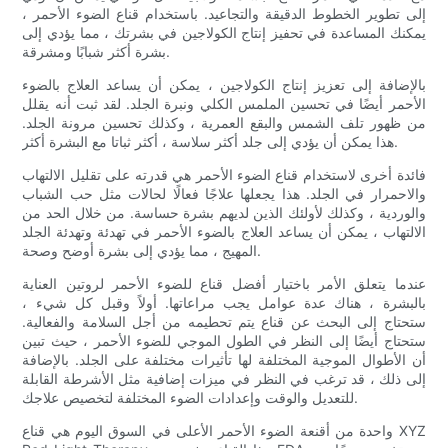
إلى تطوير الخطوط الدقيقة والتجاعيد. باستخدام قناع الضوء الأحمر ،
يمكنك المساعدة في تحفيز إنتاج الكولاجين في بشرتك ، مما يؤدي إلى
بشرة أكثر شبابًا ومشرقة.
بالإضافة إلى تعزيز إنتاج الكولاجين ، يمكن أن يساعد العلاج بالضوء
الأحمر أيضًا في تحسين الملمس الكلي ونبرة الجلد. لقد ثبت أنه يقلل
من ظهور تلف الشمس والبقع العمرية ، وكذلك تحسين مرونة الجلد.
هذا يمكن أن يؤدي إلى جلد أكثر سلاسة ، أكثر ثباتا مع البشرة أكثر.
فائدة أخرى لاستخدام قناع الضوء الأحمر هي قدرته على تقليل الالتهاب
والاحمرار في الجلد. هذا يجعلها علاجًا فعالًا لحالات مثل حب الشباب
والوردية ، وكذلك لأولئك الذين لديهم بشرة حساسة. من خلال الحد من
الالتهاب ، يمكن أن يساعد العلاج بالضوء الأحمر في تهدئة وتهدئة الجلد
المهيج ، مما يؤدي إلى بشرة أوضح وصحة.
عندما يتعلق الأمر باختيار أفضل قناع للضوء الأحمر لروتين العناية
بالبشرة ، هناك عدة عوامل يجب مراعاتها. أولاً وقبل كل شيء ،
ستحتاج إلى البحث عن قناع يتم تحطيمه من أجل السلامة والفعالية.
ستحتاج أيضًا إلى النظر في الطول الموجي للضوء الأحمر ، حيث تبين
أن الأطوال الموجية المختلفة لها تأثيرات مختلفة على الجلد. بالإضافة
إلى ذلك ، قد ترغب في النظر في ميزات إضافية مثل الأشرطة القابلة
للتعديل والوقت وإعدادات الضوء المختلفة لتخصيص علاجك.
واحدة من أقنعة الضوء الأحمر الأعلى في السوق اليوم هي قناع XYZ