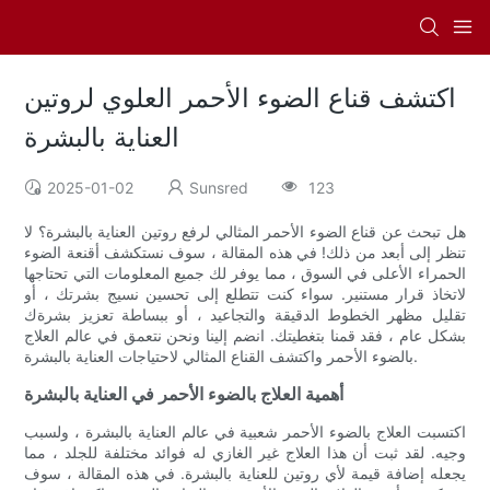
اكتشف قناع الضوء الأحمر العلوي لروتين
العناية بالبشرة
2025-01-02
Sunsred
123
هل تبحث عن قناع الضوء الأحمر المثالي لرفع روتين العناية بالبشرة؟ لا
تنظر إلى أبعد من ذلك! في هذه المقالة ، سوف نستكشف أقنعة الضوء
الحمراء الأعلى في السوق ، مما يوفر لك جميع المعلومات التي تحتاجها
لاتخاذ قرار مستنير. سواء كنت تتطلع إلى تحسين نسيج بشرتك ، أو
تقليل مظهر الخطوط الدقيقة والتجاعيد ، أو ببساطة تعزيز بشرةك
بشكل عام ، فقد قمنا بتغطيتك. انضم إلينا ونحن نتعمق في عالم العلاج
بالضوء الأحمر واكتشف القناع المثالي لاحتياجات العناية بالبشرة.
أهمية العلاج بالضوء الأحمر في العناية بالبشرة
اكتسبت العلاج بالضوء الأحمر شعبية في عالم العناية بالبشرة ، ولسبب
وجيه. لقد ثبت أن هذا العلاج غير الغازي له فوائد مختلفة للجلد ، مما
يجعله إضافة قيمة لأي روتين للعناية بالبشرة. في هذه المقالة ، سوف