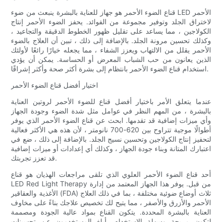
قناع الضوء الأحمر هو جهاز للعناية بالبشرة ينبعث من ضوء LED الأحمر
لاختراق الجلد وتوفير مجموعة من الفوائد. يحفز الضوء الأحمر إنتاج
الكولاجين ، مما يساعد على تقليل ظهور الخطوط الدقيقة والتجاعيد ،
وكذلك تحسين مرونة الجلد. بالإضافة إلى ذلك ، تبين أن العلاج بالضوء
الأحمر يقلل من الالتهاب ويعزز الشفاء ، مما يجعله خيارًا رائعًا لأولئك
الذين يعانون من حب الشباب المعرض أو الحساسة. يمكن أن يؤدي
استخدام قناع الضوء الأحمر بانتظام إلى بشرة أكثر صحة وأكثر إشراقًا.
اختيار أفضل قناع الضوء الأحمر
عندما يتعلق الأمر باختيار أفضل قناع للضوء الأحمر لروتين العناية
بالبشرة ، من المهم النظر في عوامل مثل شدة الضوء وجودة الجهاز
وأي ميزات إضافية قد تقدمها. ابحث عن قناع الضوء الأحمر الذي يوفر
أطوالًا موجية تتراوح بين 620-700 نانومتر ، لأن هذه هي الأكثر فعالية
لتحفيز إنتاج الكولاجين وتحسين نسيج الجلد. بالإضافة إلى ذلك ، ضع في
اعتبارك المتانة وبناء جودة الجهاز ، وكذلك أي إعدادات أو ميزات إضافية
قد تعزز تجربتك.
أحد قناع الضوء الأحمر العلوي الذي تلقى مراجعات الهذيان هو قناع
LED Red Light Therapy من قبل. يوفر هذا الجهاز المعتمد من إدارة
الأغذية والعقاقير (FDA) ثلاث أوضاع ضوئية مختلفة ، بما في ذلك العلاج
الأحمر والأزرق والأصفر ، مما يتيح لك تخصيص علاجك بناءً على مخاوف
العناية بالبشرة المحددة. يتكون القناع بمواد عالية الجودة ومصممة
لتكون مريحة وسهلة الاستخدام. أبلغ المستخدمون عن تحسينات