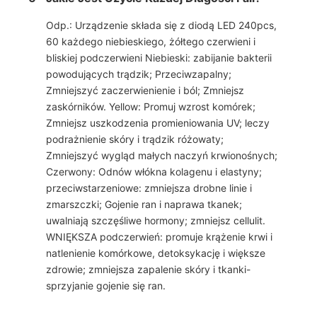
Odp.: Urządzenie składa się z diodą LED 240pcs,
60 każdego niebieskiego, żółtego czerwieni i
bliskiej podczerwieni Niebieski: zabijanie bakterii
powodujących trądzik; Przeciwzapalny;
Zmniejszyć zaczerwienienie i ból; Zmniejsz
zaskórników. Yellow: Promuj wzrost komórek;
Zmniejsz uszkodzenia promieniowania UV; leczy
podrażnienie skóry i trądzik różowaty;
Zmniejszyć wygląd małych naczyń krwionośnych;
Czerwony: Odnów włókna kolagenu i elastyny;
przeciwstarzeniowe: zmniejsza drobne linie i
zmarszczki; Gojenie ran i naprawa tkanek;
uwalniają szczęśliwe hormony; zmniejsz cellulit.
WNIĘKSZA podczerwień: promuje krążenie krwi i
natlenienie komórkowe, detoksykację i większe
zdrowie; zmniejsza zapalenie skóry i tkanki-
sprzyjanie gojenie się ran.