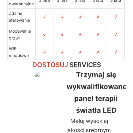
3 lata
3 lata
3 lata
3 lata
3 lata
gwarancyjne
Zdalne
√
√
√
√
√
sterowanie
Mocowanie
√
√
√
√
√
drzwi
WIFI
√
√
√
√
√
modułowe
DOSTOSUJ
SERVICES
Trzymaj się
wykwalifikowaneg
panel terapii
światła LED
Maluj wysokiej
jakości srebrnym