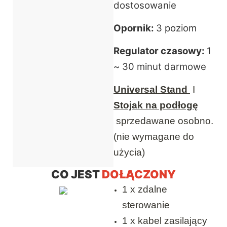
dostosowanie
Opornik:
3 poziom
Regulator czasowy:
1
~ 30 minut darmowe
Universal Stand
I
Stojak na podłogę
sprzedawane osobno.
(nie wymagane do
użycia)
CO JEST
DOŁĄCZONY
1 x zdalne
sterowanie
1 x kabel zasilający