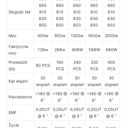
660
660
660
660
660
Długość fali
810
810
810
810
810
830
830
830
830
830
850
850
850
850
850
Moc
400w
800w
1200w
1600w
2000w
Faktyczna
138w
288w
408W
588W
680W
moc
Prowadził
160
240
320
400
80 PCS
Qty
PCS
PCS
PCS
PCS
30
30
30
30
30
Kąt wiązki
stopień
stopień
stopień
stopień
stopień
>180 @
>180 @
>180 @
>180 @
>180 @
Navradance
6"
6"
6"
6"
6"
0,05UT
0,05UT
0,05UT
0,05UT
0,05UT
EMF
@ 6 ”
@ 6 ”
@ 6 ”
@ 6 ”
@ 6 ”
Życie