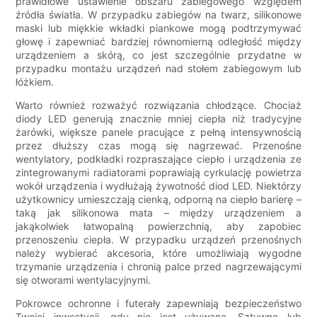
prawidłowe ustawienie obszaru zabiegowego względem
źródła światła. W przypadku zabiegów na twarz, silikonowe
maski lub miękkie wkładki piankowe mogą podtrzymywać
głowę i zapewniać bardziej równomierną odległość między
urządzeniem a skórą, co jest szczególnie przydatne w
przypadku montażu urządzeń nad stołem zabiegowym lub
łóżkiem.
Warto również rozważyć rozwiązania chłodzące. Chociaż
diody LED generują znacznie mniej ciepła niż tradycyjne
żarówki, większe panele pracujące z pełną intensywnością
przez dłuższy czas mogą się nagrzewać. Przenośne
wentylatory, podkładki rozpraszające ciepło i urządzenia ze
zintegrowanymi radiatorami poprawiają cyrkulację powietrza
wokół urządzenia i wydłużają żywotność diod LED. Niektórzy
użytkownicy umieszczają cienką, odporną na ciepło barierę –
taką jak silikonowa mata – między urządzeniem a
jakąkolwiek łatwopalną powierzchnią, aby zapobiec
przenoszeniu ciepła. W przypadku urządzeń przenośnych
należy wybierać akcesoria, które umożliwiają wygodne
trzymanie urządzenia i chronią palce przed nagrzewającymi
się otworami wentylacyjnymi.
Pokrowce ochronne i futerały zapewniają bezpieczeństwo
Twojej inwestycji, gdy nie jest używana. Sztywne lub