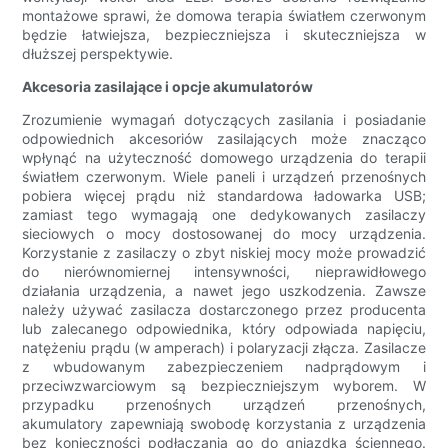
montażowe sprawi, że domowa terapia światłem czerwonym
będzie łatwiejsza, bezpieczniejsza i skuteczniejsza w
dłuższej perspektywie.
Akcesoria zasilające i opcje akumulatorów
Zrozumienie wymagań dotyczących zasilania i posiadanie
odpowiednich akcesoriów zasilających może znacząco
wpłynąć na użyteczność domowego urządzenia do terapii
światłem czerwonym. Wiele paneli i urządzeń przenośnych
pobiera więcej prądu niż standardowa ładowarka USB;
zamiast tego wymagają one dedykowanych zasilaczy
sieciowych o mocy dostosowanej do mocy urządzenia.
Korzystanie z zasilaczy o zbyt niskiej mocy może prowadzić
do nierównomiernej intensywności, nieprawidłowego
działania urządzenia, a nawet jego uszkodzenia. Zawsze
należy używać zasilacza dostarczonego przez producenta
lub zalecanego odpowiednika, który odpowiada napięciu,
natężeniu prądu (w amperach) i polaryzacji złącza. Zasilacze
z wbudowanym zabezpieczeniem nadprądowym i
przeciwzwarciowym są bezpieczniejszym wyborem. W
przypadku przenośnych urządzeń przenośnych,
akumulatory zapewniają swobodę korzystania z urządzenia
bez konieczności podłączania go do gniazdka ściennego.