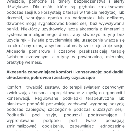
Wreszcie, pomocne są timery bezpieczeństwa i alerty
dźwiękowe. Dla osób, które są głęboko zrelaksowane
podczas sesji lub korzystają z terapii w trakcie medytacji lub
drzemki, wibrująca opaska na nadgarstek lub delikatny
dzwonek mogą sygnalizować koniec sesji bez wywoływania
paniki. Niektórzy użytkownicy łączą akcesoria z timerami z
systemami inteligentnego domu, aby stworzyć rutynę bez
użycia rąk – światła przyciemniają się, urządzenie włącza się
na określony czas, a system automatycznie rejestruje sesję.
Akcesoria pomiarowe i czasowe przekształcają terapię
światłem czerwonym z rutyny w powtarzalną, mierzalną
praktykę wellness.
Akcesoria zapewniające komfort i konserwację: podkładki,
chłodzenie, pokrowce i zestawy czyszczące
Komfort i trwałość zestawu do terapii światłem czerwonym
zwiększają akcesoria zaprojektowane z myślą o ergonomii i
konserwacji. Regulowane podkładki terapeutyczne lub
piankowe podpórki pozwalają zachować wygodną pozycję
podczas zabiegów, szczególnie podczas dłuższych sesji.
Podkładki pod szyję, poduszki podtrzymujące i
wyprofilowane podpórki pod twarz pomagają
zminimalizować obciążenie, zapewniając jednocześnie