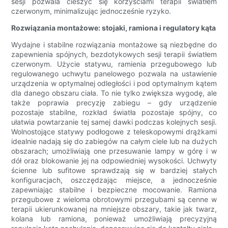
sesji pozwala cieszyć się korzyściami terapii światłem
czerwonym, minimalizując jednocześnie ryzyko.
Rozwiązania montażowe: stojaki, ramiona i regulatory kąta
Wydajne i stabilne rozwiązania montażowe są niezbędne do
zapewnienia spójnych, bezdotykowych sesji terapii światłem
czerwonym. Użycie statywu, ramienia przegubowego lub
regulowanego uchwytu panelowego pozwala na ustawienie
urządzenia w optymalnej odległości i pod optymalnym kątem
dla danego obszaru ciała. To nie tylko zwiększa wygodę, ale
także poprawia precyzję zabiegu – gdy urządzenie
pozostaje stabilne, rozkład światła pozostaje spójny, co
ułatwia powtarzanie tej samej dawki podczas kolejnych sesji.
Wolnostojące statywy podłogowe z teleskopowymi drążkami
idealnie nadają się do zabiegów na całym ciele lub na dużych
obszarach; umożliwiają one przesuwanie lampy w górę i w
dół oraz blokowanie jej na odpowiedniej wysokości. Uchwyty
ścienne lub sufitowe sprawdzają się w bardziej stałych
konfiguracjach, oszczędzając miejsce, a jednocześnie
zapewniając stabilne i bezpieczne mocowanie. Ramiona
przegubowe z wieloma obrotowymi przegubami są cenne w
terapii ukierunkowanej na mniejsze obszary, takie jak twarz,
kolana lub ramiona, ponieważ umożliwiają precyzyjną