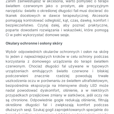
Zanim zainwestujesz w akcesoria, warto pomyśleć o terapii
światłem czerwonym jako o prostym, ale precyzyjnym
narzędziu: światło o określonej długości fali musi docierać do
tkanek docelowych w dawce terapeutycznej. Akcesoria
pomagają kontrolować odległość, kąt, czas, dawkę, komfort i
bezpieczeństwo. Czytaj dalej, aby poznać praktyczne,
poparte dowodami rozwiązania i wskazówki, które pomogą
Ci w pełni wykorzystać domowe sesje.
Okulary ochronne i osłony skóry
Wybór odpowiednich okularów ochronnych i osłon na skórę
to jeden z najważniejszych kroków w celu ochrony podczas
korzystania z domowego urządzenia do terapii światłem
czerwonym. Chociaż długości fal używane w typowych
urządzeniach emitujących światło czerwone i bliskiej
podczerwieni znacznie rzadziej powodują trwałe
uszkodzenia oczu w porównaniu ze światłem ultrafioletowym,
bezpośrednia ekspozycja na intensywne diody LED może
nadal powodować dyskomfort, olśnienie, a w niektórych
przypadkach przejściowe zmiany w siatkówce, jeśli oczy nie
są chronione. Odpowiednie gogle redukują olśnienie, filtrują
określone długości fal i zwiększają komfort podczas
dłuższych sesji. Szukaj gogli zaprojektowanych specjalnie do