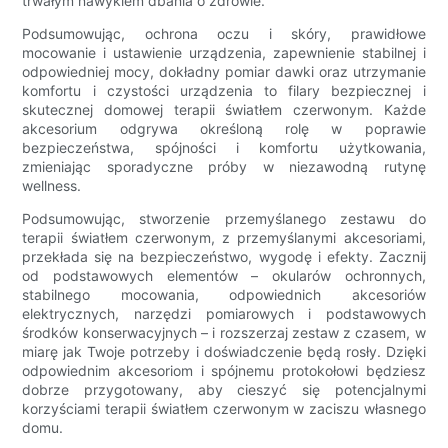
trwałym nawykiem dbania o zdrowie.
Podsumowując, ochrona oczu i skóry, prawidłowe
mocowanie i ustawienie urządzenia, zapewnienie stabilnej i
odpowiedniej mocy, dokładny pomiar dawki oraz utrzymanie
komfortu i czystości urządzenia to filary bezpiecznej i
skutecznej domowej terapii światłem czerwonym. Każde
akcesorium odgrywa określoną rolę w poprawie
bezpieczeństwa, spójności i komfortu użytkowania,
zmieniając sporadyczne próby w niezawodną rutynę
wellness.
Podsumowując, stworzenie przemyślanego zestawu do
terapii światłem czerwonym, z przemyślanymi akcesoriami,
przekłada się na bezpieczeństwo, wygodę i efekty. Zacznij
od podstawowych elementów – okularów ochronnych,
stabilnego mocowania, odpowiednich akcesoriów
elektrycznych, narzędzi pomiarowych i podstawowych
środków konserwacyjnych – i rozszerzaj zestaw z czasem, w
miarę jak Twoje potrzeby i doświadczenie będą rosły. Dzięki
odpowiednim akcesoriom i spójnemu protokołowi będziesz
dobrze przygotowany, aby cieszyć się potencjalnymi
korzyściami terapii światłem czerwonym w zaciszu własnego
domu.