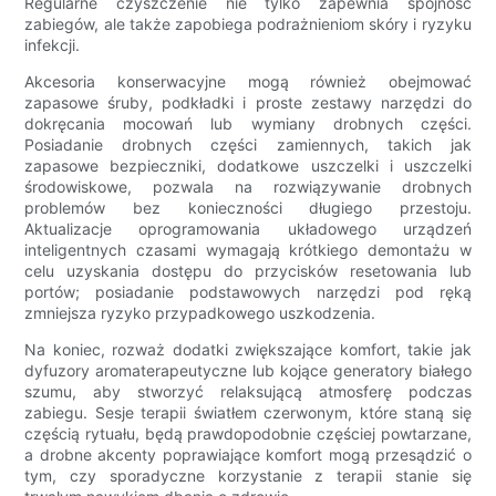
Regularne czyszczenie nie tylko zapewnia spójność
zabiegów, ale także zapobiega podrażnieniom skóry i ryzyku
infekcji.
Akcesoria konserwacyjne mogą również obejmować
zapasowe śruby, podkładki i proste zestawy narzędzi do
dokręcania mocowań lub wymiany drobnych części.
Posiadanie drobnych części zamiennych, takich jak
zapasowe bezpieczniki, dodatkowe uszczelki i uszczelki
środowiskowe, pozwala na rozwiązywanie drobnych
problemów bez konieczności długiego przestoju.
Aktualizacje oprogramowania układowego urządzeń
inteligentnych czasami wymagają krótkiego demontażu w
celu uzyskania dostępu do przycisków resetowania lub
portów; posiadanie podstawowych narzędzi pod ręką
zmniejsza ryzyko przypadkowego uszkodzenia.
Na koniec, rozważ dodatki zwiększające komfort, takie jak
dyfuzory aromaterapeutyczne lub kojące generatory białego
szumu, aby stworzyć relaksującą atmosferę podczas
zabiegu. Sesje terapii światłem czerwonym, które staną się
częścią rytuału, będą prawdopodobnie częściej powtarzane,
a drobne akcenty poprawiające komfort mogą przesądzić o
tym, czy sporadyczne korzystanie z terapii stanie się