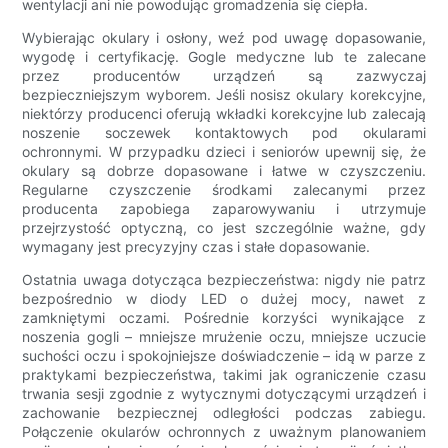
wentylacji ani nie powodując gromadzenia się ciepła.
Wybierając okulary i osłony, weź pod uwagę dopasowanie,
wygodę i certyfikację. Gogle medyczne lub te zalecane
przez producentów urządzeń są zazwyczaj
bezpieczniejszym wyborem. Jeśli nosisz okulary korekcyjne,
niektórzy producenci oferują wkładki korekcyjne lub zalecają
noszenie soczewek kontaktowych pod okularami
ochronnymi. W przypadku dzieci i seniorów upewnij się, że
okulary są dobrze dopasowane i łatwe w czyszczeniu.
Regularne czyszczenie środkami zalecanymi przez
producenta zapobiega zaparowywaniu i utrzymuje
przejrzystość optyczną, co jest szczególnie ważne, gdy
wymagany jest precyzyjny czas i stałe dopasowanie.
Ostatnia uwaga dotycząca bezpieczeństwa: nigdy nie patrz
bezpośrednio w diody LED o dużej mocy, nawet z
zamkniętymi oczami. Pośrednie korzyści wynikające z
noszenia gogli – mniejsze mrużenie oczu, mniejsze uczucie
suchości oczu i spokojniejsze doświadczenie – idą w parze z
praktykami bezpieczeństwa, takimi jak ograniczenie czasu
trwania sesji zgodnie z wytycznymi dotyczącymi urządzeń i
zachowanie bezpiecznej odległości podczas zabiegu.
Połączenie okularów ochronnych z uważnym planowaniem