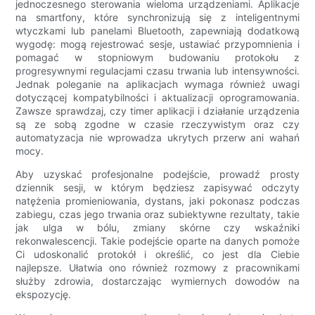
jednoczesnego sterowania wieloma urządzeniami. Aplikacje
na smartfony, które synchronizują się z inteligentnymi
wtyczkami lub panelami Bluetooth, zapewniają dodatkową
wygodę: mogą rejestrować sesje, ustawiać przypomnienia i
pomagać w stopniowym budowaniu protokołu z
progresywnymi regulacjami czasu trwania lub intensywności.
Jednak poleganie na aplikacjach wymaga również uwagi
dotyczącej kompatybilności i aktualizacji oprogramowania.
Zawsze sprawdzaj, czy timer aplikacji i działanie urządzenia
są ze sobą zgodne w czasie rzeczywistym oraz czy
automatyzacja nie wprowadza ukrytych przerw ani wahań
mocy.
Aby uzyskać profesjonalne podejście, prowadź prosty
dziennik sesji, w którym będziesz zapisywać odczyty
natężenia promieniowania, dystans, jaki pokonasz podczas
zabiegu, czas jego trwania oraz subiektywne rezultaty, takie
jak ulga w bólu, zmiany skórne czy wskaźniki
rekonwalescencji. Takie podejście oparte na danych pomoże
Ci udoskonalić protokół i określić, co jest dla Ciebie
najlepsze. Ułatwia ono również rozmowy z pracownikami
służby zdrowia, dostarczając wymiernych dowodów na
ekspozycję.