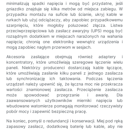
minimalizują spadki napięcia i mogą być przydatne, jeśli
gniazdko znajduje się kilka metrów od miejsca zabiegu. W
przypadku montażu na suficie lub ścianie, ukryj kable w
rurkach lub użyj odciążaczy, aby zapobiec przypadkowemu
szarpnięciu, które mogłoby poluzować złącza. Listwa
przeciwprzepięciowa lub zasilacz awaryjny (UPS) mogą być
rozsądnym dodatkiem w miejscach narażonych na wahania
napięcia; chronią one elektronikę wewnątrz urządzenia i
mogą zapobiec nagłym przerwom w sesjach.
Akcesoria zasilające obejmują również adaptery i
koncentratory, które umożliwiają szeregowe łączenie wielu
paneli. Niektórzy producenci dostarczają kable łączące,
które umożliwiają zasilanie kilku paneli z jednego zasilacza
lub synchronizację ich taktowania. Podczas łączenia
urządzeń należy upewnić się, że łączna moc nie przekracza
wartości znamionowej zasilacza. Przeciążenie zasilacza
może spowodować przegrzanie i awarię. Dla
zaawansowanych użytkowników mierniki napięcia lub
wbudowane watomierze pomagają monitorować rzeczywisty
pobór mocy i zapewnić bezpieczną pracę.
Na koniec, pomyśl o redundancji i konserwacji. Miej pod ręką
zapasowy zasilacz, dodatkową baterię lub kable, aby nie