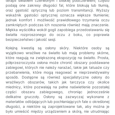
terapii światłem czerwonym i bliskiej podczerwieni; często
podają one zakresy długości fal, które blokują lub tłumią,
oraz gęstość optyczną lub poziom transmitancji. Wyższy
wskaźnik gęstości optycznej oznacza większe tłumienie;
jednak komfort i możliwość prawidłowego trzymania oczu
zamkniętych podczas ich noszenia również mają znaczenie.
Miękka wyściółka wokół gogli zapobiega przedostawaniu się
światła rozproszonego do oczu z boku, co poprawia
bezpieczeństwo i jakość sesji.
Kolejną kwestią są osłony skóry. Niektóre osoby są
wyjątkowo wrażliwe na światło lub mają problemy skórne,
które reagują na zwiększoną ekspozycję na światło. Prosta,
półprzezroczysta osłona może chronić obszary poddawane
zabiegowi, których nie należy narażać, takie jak tatuaże czy
przebarwienia, które mogą reagować w nieprzewidywalny
sposób. Dostępne są również specjalistyczne osłony do
wrażliwych obszarów, takich jak tarczyca czy okolice
miednicy, które pozwalają na pełne naświetlenie pozostałej
części obszaru zabiegowego, chroniąc jednocześnie
delikatne gruczoły. Osłony są zazwyczaj wykonane z
materiałów odbijających lub pochłaniających fale o określonej
długości, a niektóre są zaprojektowane tak, aby można je
było umieścić między urządzeniem a skórą, nie utrudniając