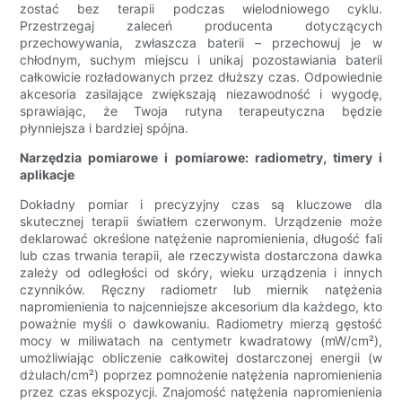
zostać bez terapii podczas wielodniowego cyklu.
Przestrzegaj zaleceń producenta dotyczących
przechowywania, zwłaszcza baterii – przechowuj je w
chłodnym, suchym miejscu i unikaj pozostawiania baterii
całkowicie rozładowanych przez dłuższy czas. Odpowiednie
akcesoria zasilające zwiększają niezawodność i wygodę,
sprawiając, że Twoja rutyna terapeutyczna będzie
płynniejsza i bardziej spójna.
Narzędzia pomiarowe i pomiarowe: radiometry, timery i
aplikacje
Dokładny pomiar i precyzyjny czas są kluczowe dla
skutecznej terapii światłem czerwonym. Urządzenie może
deklarować określone natężenie napromienienia, długość fali
lub czas trwania terapii, ale rzeczywista dostarczona dawka
zależy od odległości od skóry, wieku urządzenia i innych
czynników. Ręczny radiometr lub miernik natężenia
napromienienia to najcenniejsze akcesorium dla każdego, kto
poważnie myśli o dawkowaniu. Radiometry mierzą gęstość
mocy w miliwatach na centymetr kwadratowy (mW/cm²),
umożliwiając obliczenie całkowitej dostarczonej energii (w
dżulach/cm²) poprzez pomnożenie natężenia napromienienia
przez czas ekspozycji. Znajomość natężenia napromienienia