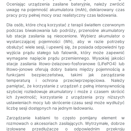
Oceniając urządzenia zasilane bateryjnie, należy zwrócić
uwagę na pojemność akumulatora (mAh), deklarowany czas
pracy przy pełnej mocy oraz realistyczny czas ładowania.
Dla osób, które chcą korzystać z terapii światłem czerwonym
podczas biwakowania lub podróży, przenośne akumulatory
lub stacje zasilania są nieocenione. Wybierz akumulator o
wystarczającej pojemności (Wh), aby w razie potrzeby
obsłużyć wiele sesji, i upewnij się, że posiada odpowiedni typ
wyjścia prądu stałego lub falownik, który może zapewnić
wymagane napięcie prądu przemiennego. Wysokiej jakości
stacje zasilania litowo-żelazowo-fosforanowe (LiFePO4) lub
litowo-jonowe oferują dobry balans między pojemnością a
funkcjami bezpieczeństwa, takimi jak zarządzanie
temperaturą i ochrona przeciwprzepięciowa. Należy
pamiętać, że korzystanie z urządzeń z pełną intensywnością
szybciej rozładowuje akumulatory i może z czasem skrócić
ich żywotność; korzystanie z urządzenia przy niższych
ustawieniach mocy lub skrócenie czasu sesji może wydłużyć
liczbę sesji dostępnych na jednym ładowaniu.
Zarządzanie kablami to często pomijany element w
rozmowach o akcesoriach zasilających. Wytrzymałe, dobrze
izolowane przedłużacze o odpowiednim przekroju