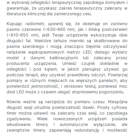
w wybranej odległości terapeutycznej zapobiega domysłom i
gwarantuje, że uzyskasz zakres terapeutyczny zalecany w
literaturze klinicznej dla zamierzonego celu.
Kupując radiometr, upewnij się, że obejmuje on zarówno
pasmo czerwone (~630–660 nm), jak i bliską podczerwień
(~810–850 nm), jeśli Twoje urządzenie wykorzystuje obie
długości fal. Niektóre tańsze mierniki są skalibrowane do
pasma szerokiego i mogą znacząco błędnie odczytywać
natężenie wąskopasmowych matryc LED; dlatego wybierz
model z danymi kalibracyjnymi lub zalecany przez
producenta urządzenia. Umieść czujnik dokładnie w
odległości i pod kątem, w jakich planujesz używać go
podczas terapii, aby uzyskać prawidłowy odczyt. Powtarzaj
pomiary w różnych miejscach na większych panelach, aby
potwierdzić jednorodność, i okresowo testuj, ponieważ moc
diod LED może z czasem ulegać stopniowemu pogorszeniu.
Równie ważne są narzędzia do pomiaru czasu. Niespójna
długość sesji utrudnia powtarzalność dawki. Prosty cyfrowy
timer można ustawić na zalecany czas sesji, co zapobiega
zgadywaniu. Wiele nowoczesnych urządzeń posiada
wbudowane timery i automatyczne wyłączanie, ale
zewnętrzne timery zapewniają redundancję i możliwość