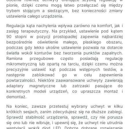
pionie, dzięki czemu mogą łatwo przełączać się między
trybem stojącym a siedzącym, bez konieczności zmiany
ustawienia całego urządzenia.
Regulacja kąta nachylenia wpływa zarówno na komfort, jak i
zasięg terapeutyczny. Na przykład, ustawienie pod kątem
90 stopni w pozycji prostopadłej zapewnia najbardziej
bezpośrednie oświetlenie małego, płaskiego obszaru,
podczas gdy lekko ukośne ustawienie pozwala na dotarcie
światła wokół konturów bez tworzenia punktów zapalnych.
Ramiona przegubowe często posiadają regulację
mikrometryczną lub opartą na tarciu, dzięki czemu można
precyzyjnie ustawić kąt podczas wstępnych testów, a
następnie zablokować go w celu zapewnienia
powtarzalności. Niektóre zaawansowane uchwyty zawierają
adaptery magnetyczne lub zatrzaski pasujące do
konkretnych modeli urządzeń, co upraszcza montaż i
demontaż.
Na koniec, zawsze przetestuj wybrany uchwyt w kilku
krótkich sesjach, zanim zdecydujesz się na dłuższe zabiegi.
Sprawdź stabilność urządzenia, sprawdź, czy nie porusza
się ono lub nie wibruje, i upewnij się, że uchwyt nie utrudnia
wentylacji wokół diod LED. Dobrze dobrane rozwiązanie