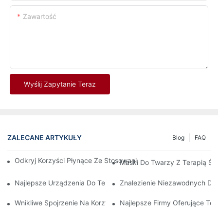
Zawartość
Wyślij Zapytanie Teraz
ZALECANE ARTYKUŁY
Blog
FAQ
Odkryj Korzyści Płynące Ze Stosowania Maski Do Terapii Świa
Maski Do Twarzy Z Terapią Ś
Najlepsze Urządzenia Do Terapii Światłem Czerwonym I Podc
Znalezienie Niezawodnych Dos
Wnikliwe Spojrzenie Na Korzyści Płynące Ze Światłoterapii Twa
Najlepsze Firmy Oferujące T