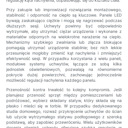
regulację kąta nachylenia, dopasowując się do kształtu ciała.
Przy zakupie lub improwizacji rozwiązania montażowego,
stabilność i odporność na ciepło są kluczowe. Panele LED
bywają zaskakująco ciężkie i mogą się nagrzewać podczas
dłuższych sesji. Uchwyty powinny być odpowiednio
wytrzymałe, aby utrzymać ciężar urządzenia i wykonane z
materiałów odpornych na wielokrotne narażenie na ciepło.
Mechanizmy szybkiego zwalniania lub złącza blokujące
pomagają utrzymać urządzenie stabilnie; bez nich lekkie
przesunięcie mogłoby zmienić kąt nachylenia i zmniejszyć
efektywność sesji. W przypadku korzystania z wielu paneli,
modułowe systemy uchwytów, łączące ze sobą kilka
jednostek oświetleniowych, pozwalają na równomierne
pokrycie dużej powierzchni, zachowując jednocześnie
możliwość regulacji nachylenia każdego panelu.
Przenośność kontra trwałość to kolejny kompromis. Jeśli
planujesz przenosić sprzęt między pomieszczeniami lub
podróżować, wybierz składany statyw, który składa się na
płasko i mieści się w torbie. W przypadku dedykowanego
studia domowego, rozważ przykręcenie uchwytów do ścian
lub użycie wytrzymałego statywu podłogowego z szeroką
podstawą, aby zapobiec przewróceniu. Wielu użytkowników
docenia również uchwyty oferujące szybką regulację w