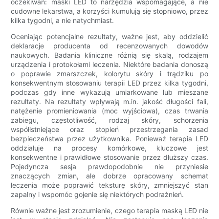
oczekiwań: maski LED to narzędzia wspomagające, a nie
cudowne lekarstwa, a korzyści kumulują się stopniowo, przez
kilka tygodni, a nie natychmiast.
Oceniając potencjalne rezultaty, ważne jest, aby oddzielić
deklaracje producenta od recenzowanych dowodów
naukowych. Badania kliniczne różnią się skalą, rodzajem
urządzenia i protokołami leczenia. Niektóre badania donoszą
o poprawie zmarszczek, kolorytu skóry i trądziku po
konsekwentnym stosowaniu terapii LED przez kilka tygodni,
podczas gdy inne wykazują umiarkowane lub mieszane
rezultaty. Na rezultaty wpływają m.in. jakość długości fali,
natężenie promieniowania (moc wyjściowa), czas trwania
zabiegu, częstotliwość, rodzaj skóry, schorzenia
współistniejące oraz stopień przestrzegania zasad
bezpieczeństwa przez użytkownika. Ponieważ terapia LED
oddziałuje na procesy komórkowe, kluczowe jest
konsekwentne i prawidłowe stosowanie przez dłuższy czas.
Pojedyncza sesja prawdopodobnie nie przyniesie
znaczących zmian, ale dobrze opracowany schemat
leczenia może poprawić teksturę skóry, zmniejszyć stan
zapalny i wspomóc gojenie się niektórych podrażnień.
Równie ważne jest zrozumienie, czego terapia maską LED nie