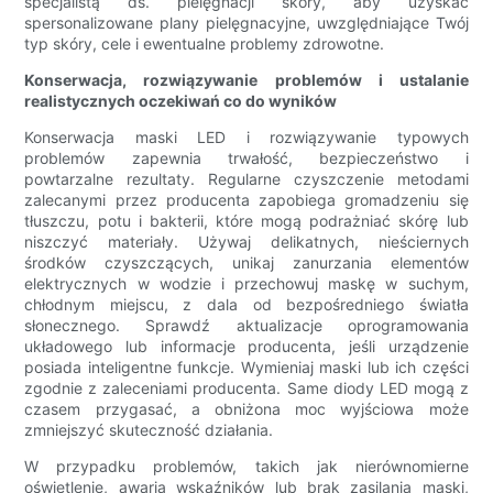
specjalistą ds. pielęgnacji skóry, aby uzyskać
spersonalizowane plany pielęgnacyjne, uwzględniające Twój
typ skóry, cele i ewentualne problemy zdrowotne.
Konserwacja, rozwiązywanie problemów i ustalanie
realistycznych oczekiwań co do wyników
Konserwacja maski LED i rozwiązywanie typowych
problemów zapewnia trwałość, bezpieczeństwo i
powtarzalne rezultaty. Regularne czyszczenie metodami
zalecanymi przez producenta zapobiega gromadzeniu się
tłuszczu, potu i bakterii, które mogą podrażniać skórę lub
niszczyć materiały. Używaj delikatnych, nieściernych
środków czyszczących, unikaj zanurzania elementów
elektrycznych w wodzie i przechowuj maskę w suchym,
chłodnym miejscu, z dala od bezpośredniego światła
słonecznego. Sprawdź aktualizacje oprogramowania
układowego lub informacje producenta, jeśli urządzenie
posiada inteligentne funkcje. Wymieniaj maski lub ich części
zgodnie z zaleceniami producenta. Same diody LED mogą z
czasem przygasać, a obniżona moc wyjściowa może
zmniejszyć skuteczność działania.
W przypadku problemów, takich jak nierównomierne
oświetlenie, awaria wskaźników lub brak zasilania maski,