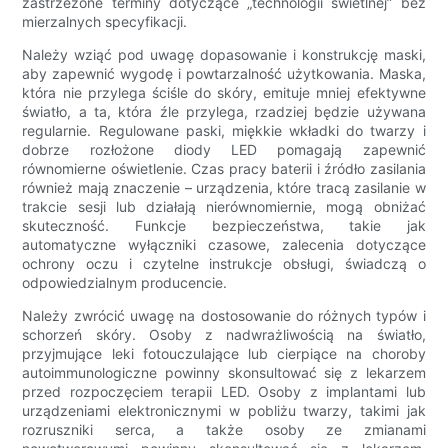
zastrzeżone terminy dotyczące „technologii świetlnej” bez
mierzalnych specyfikacji.
Należy wziąć pod uwagę dopasowanie i konstrukcję maski,
aby zapewnić wygodę i powtarzalność użytkowania. Maska,
która nie przylega ściśle do skóry, emituje mniej efektywne
światło, a ta, która źle przylega, rzadziej będzie używana
regularnie. Regulowane paski, miękkie wkładki do twarzy i
dobrze rozłożone diody LED pomagają zapewnić
równomierne oświetlenie. Czas pracy baterii i źródło zasilania
również mają znaczenie – urządzenia, które tracą zasilanie w
trakcie sesji lub działają nierównomiernie, mogą obniżać
skuteczność. Funkcje bezpieczeństwa, takie jak
automatyczne wyłączniki czasowe, zalecenia dotyczące
ochrony oczu i czytelne instrukcje obsługi, świadczą o
odpowiedzialnym producencie.
Należy zwrócić uwagę na dostosowanie do różnych typów i
schorzeń skóry. Osoby z nadwrażliwością na światło,
przyjmujące leki fotouczulające lub cierpiące na choroby
autoimmunologiczne powinny skonsultować się z lekarzem
przed rozpoczęciem terapii LED. Osoby z implantami lub
urządzeniami elektronicznymi w pobliżu twarzy, takimi jak
rozruszniki serca, a także osoby ze zmianami