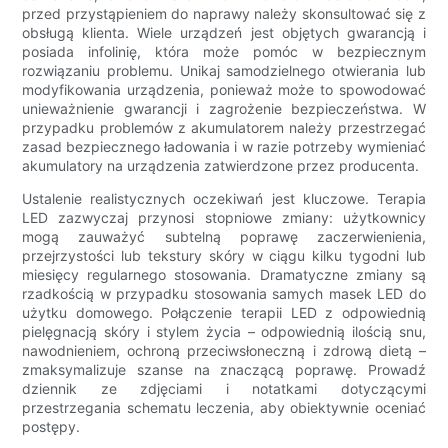
przed przystąpieniem do naprawy należy skonsultować się z
obsługą klienta. Wiele urządzeń jest objętych gwarancją i
posiada infolinię, która może pomóc w bezpiecznym
rozwiązaniu problemu. Unikaj samodzielnego otwierania lub
modyfikowania urządzenia, ponieważ może to spowodować
unieważnienie gwarancji i zagrożenie bezpieczeństwa. W
przypadku problemów z akumulatorem należy przestrzegać
zasad bezpiecznego ładowania i w razie potrzeby wymieniać
akumulatory na urządzenia zatwierdzone przez producenta.
Ustalenie realistycznych oczekiwań jest kluczowe. Terapia
LED zazwyczaj przynosi stopniowe zmiany: użytkownicy
mogą zauważyć subtelną poprawę zaczerwienienia,
przejrzystości lub tekstury skóry w ciągu kilku tygodni lub
miesięcy regularnego stosowania. Dramatyczne zmiany są
rzadkością w przypadku stosowania samych masek LED do
użytku domowego. Połączenie terapii LED z odpowiednią
pielęgnacją skóry i stylem życia – odpowiednią ilością snu,
nawodnieniem, ochroną przeciwsłoneczną i zdrową dietą –
zmaksymalizuje szanse na znaczącą poprawę. Prowadź
dziennik ze zdjęciami i notatkami dotyczącymi
przestrzegania schematu leczenia, aby obiektywnie oceniać
postępy.