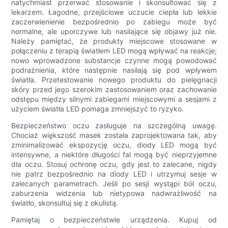
natychmiast przerwać stosowanie i skonsultować się z
lekarzem. Łagodne, przejściowe uczucie ciepła lub lekkie
zaczerwienienie bezpośrednio po zabiegu może być
normalne, ale uporczywe lub nasilające się objawy już nie.
Należy pamiętać, że produkty miejscowe stosowane w
połączeniu z terapią światłem LED mogą wpływać na reakcje;
nowo wprowadzone substancje czynne mogą powodować
podrażnienia, które następnie nasilają się pod wpływem
światła. Przetestowanie nowego produktu do pielęgnacji
skóry przed jego szerokim zastosowaniem oraz zachowanie
odstępu między silnymi zabiegami miejscowymi a sesjami z
użyciem światła LED pomaga zmniejszyć to ryzyko.
Bezpieczeństwo oczu zasługuje na szczególną uwagę.
Chociaż większość masek została zaprojektowana tak, aby
zminimalizować ekspozycję oczu, diody LED mogą być
intensywne, a niektóre długości fal mogą być nieprzyjemne
dla oczu. Stosuj ochronę oczu, gdy jest to zalecane, nigdy
nie patrz bezpośrednio na diody LED i utrzymuj sesje w
zalecanych parametrach. Jeśli po sesji wystąpi ból oczu,
zaburzenia widzenia lub nietypowa nadwrażliwość na
światło, skonsultuj się z okulistą.
Pamiętaj o bezpieczeństwie urządzenia. Kupuj od