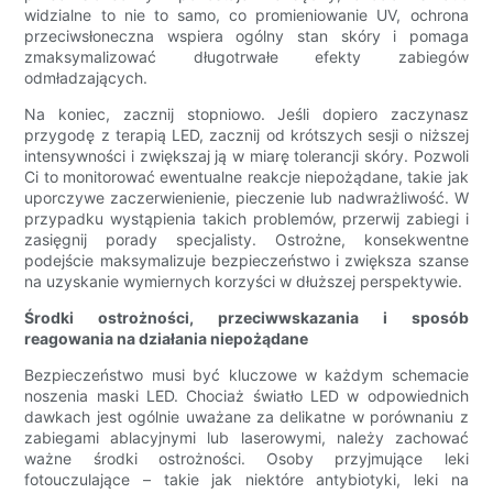
widzialne to nie to samo, co promieniowanie UV, ochrona
przeciwsłoneczna wspiera ogólny stan skóry i pomaga
zmaksymalizować długotrwałe efekty zabiegów
odmładzających.
Na koniec, zacznij stopniowo. Jeśli dopiero zaczynasz
przygodę z terapią LED, zacznij od krótszych sesji o niższej
intensywności i zwiększaj ją w miarę tolerancji skóry. Pozwoli
Ci to monitorować ewentualne reakcje niepożądane, takie jak
uporczywe zaczerwienienie, pieczenie lub nadwrażliwość. W
przypadku wystąpienia takich problemów, przerwij zabiegi i
zasięgnij porady specjalisty. Ostrożne, konsekwentne
podejście maksymalizuje bezpieczeństwo i zwiększa szanse
na uzyskanie wymiernych korzyści w dłuższej perspektywie.
Środki ostrożności, przeciwwskazania i sposób
reagowania na działania niepożądane
Bezpieczeństwo musi być kluczowe w każdym schemacie
noszenia maski LED. Chociaż światło LED w odpowiednich
dawkach jest ogólnie uważane za delikatne w porównaniu z
zabiegami ablacyjnymi lub laserowymi, należy zachować
ważne środki ostrożności. Osoby przyjmujące leki
fotouczulające – takie jak niektóre antybiotyki, leki na