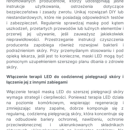
renomowanych producentów, którzy udostępniają jasne
instrukcje użytkowania, ostrzeżenia dotyczące
bezpieczeństwa i zasady zwrotu. Unikaj rozwiązań DIY lub
niestandardowych, które nie posiadają odpowiednich testów
i zabezpieczeń. Regularnie sprawdzaj maskę pod kątem
uszkodzeń, przetartych przewodów lub luźnych elementów i
przerwij jej używanie, jeśli zauważysz jakiekolwiek
nieprawidłowości. Przestrzeganie instrukcji czyszczenia
producenta zapobiega również rozwojowi bakterii i
podrażnieniom skóry. Przy przemyślanym stosowaniu i pod
opieką lekarza, jeśli jest to konieczne, maski LED mogą być
pomocnym uzupełnieniem szerszego planu dbania o zdrowie
skóry.
Włączenie terapii LED do codziennej pielęgnacji skóry i
łączenie jej z innymi zabiegami
Włączenie terapii maską LED do szerszej pielęgnacji skóry
wymaga strategii i cierpliwości. Ponieważ terapia LED działa
na poziomie komórkowym, wspierając regenerację i
zmniejszając stany zapalne, dobrze komponuje się z
regularną, codzienną pielęgnacją skóry, która koncentruje się
na odbudowie bariery ochronnej, nawilżeniu, ochronie
przeciwsłonecznej i ukierunkowanych składnikach