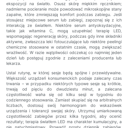
ekspozycji na światło. Osusz skórę miękkim ręcznikiem;
nadmierne pocieranie może powodować mikroskopijne stany
zapalne, które zmniejszają komfort podczas zabiegu. Jeśli
stosujesz miejscowe serum lub zabiegi, zapoznaj się z ich
interakcją ze światłem. Niektóre serum antyoksydacyjne,
takie jak witamina C, mogą uzupełniać terapię LED,
wspomagając regenerację skóry, podczas gdy inne składniki
aktywne, zwłaszcza leki fotouczulające lub niektóre peelingi
chemiczne stosowane w ostatnim czasie, mogą zwiększać
wrażliwość. W razie wątpliwości odczekaj co najmniej jeden
dzień lub postępuj zgodnie z zaleceniami producenta lub
lekarza.
Ustal rutynę, w której sesje będą spójne i przewidywalne.
Większość urządzeń konsumenckich podaje zalecany czas
trwania – w przypadku niektórych typowe sesje są krótkie,
trwają od pięciu do dwudziestu minut, a zalecana
częstotliwość waha się od kilku sesji w tygodniu do
codziennego stosowania. Zamiast skupiać się na arbitralnych
liczbach, dostosuj swój harmonogram do wskazówek
urządzenia i tolerancji swojej skóry. Utrzymuj umiarkowaną
częstotliwość zabiegów przez kilka tygodni, aby ocenić
rezultaty; terapia światłem LED ma charakter kumulacyjny, a
nie natychmiastowy. Prowadź prosty dziennik zabiegów,