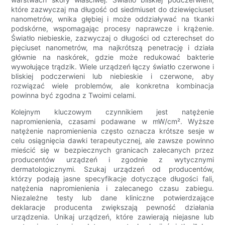
które zazwyczaj ma długość od siedmiuset do dziewięciuset
nanometrów, wnika głębiej i może oddziaływać na tkanki
podskórne, wspomagając procesy naprawcze i krążenie.
Światło niebieskie, zazwyczaj o długości od czterechset do
pięciuset nanometrów, ma najkrótszą penetrację i działa
głównie na naskórek, gdzie może redukować bakterie
wywołujące trądzik. Wiele urządzeń łączy światło czerwone i
bliskiej podczerwieni lub niebieskie i czerwone, aby
rozwiązać wiele problemów, ale konkretna kombinacja
powinna być zgodna z Twoimi celami.
Kolejnym kluczowym czynnikiem jest natężenie
napromienienia, czasami podawane w mW/cm². Wyższe
natężenie napromienienia często oznacza krótsze sesje w
celu osiągnięcia dawki terapeutycznej, ale zawsze powinno
mieścić się w bezpiecznych granicach zalecanych przez
producentów urządzeń i zgodnie z wytycznymi
dermatologicznymi. Szukaj urządzeń od producentów,
którzy podają jasne specyfikacje dotyczące długości fali,
natężenia napromienienia i zalecanego czasu zabiegu.
Niezależne testy lub dane kliniczne potwierdzające
deklaracje producenta zwiększają pewność działania
urządzenia. Unikaj urządzeń, które zawierają niejasne lub