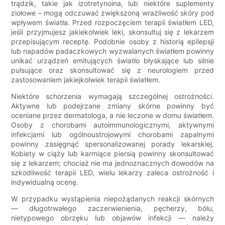
trądzik, takie jak izotretynoina, lub niektóre suplementy
ziołowe – mogą odczuwać zwiększoną wrażliwość skóry pod
wpływem światła. Przed rozpoczęciem terapii światłem LED,
jeśli przyjmujesz jakiekolwiek leki, skonsultuj się z lekarzem
przepisującym receptę. Podobnie osoby z historią epilepsji
lub napadów padaczkowych wyzwalanych światłem powinny
unikać urządzeń emitujących światło błyskające lub silnie
pulsujące oraz skonsultować się z neurologiem przed
zastosowaniem jakiejkolwiek terapii światłem.
Niektóre schorzenia wymagają szczególnej ostrożności.
Aktywne lub podejrzane zmiany skórne powinny być
oceniane przez dermatologa, a nie leczone w domu światłem.
Osoby z chorobami autoimmunologicznymi, aktywnymi
infekcjami lub ogólnoustrojowymi chorobami zapalnymi
powinny zasięgnąć spersonalizowanej porady lekarskiej.
Kobiety w ciąży lub karmiące piersią powinny skonsultować
się z lekarzem; chociaż nie ma jednoznacznych dowodów na
szkodliwość terapii LED, wielu lekarzy zaleca ostrożność i
indywidualną ocenę.
W przypadku wystąpienia niepożądanych reakcji skórnych
— długotrwałego zaczerwienienia, pęcherzy, bólu,
nietypowego obrzęku lub objawów infekcji — należy