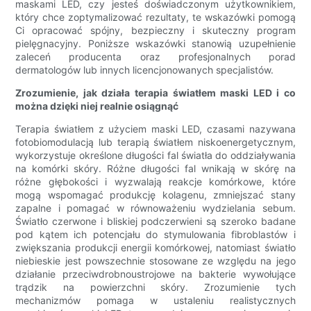
maskami LED, czy jesteś doświadczonym użytkownikiem,
który chce zoptymalizować rezultaty, te wskazówki pomogą
Ci opracować spójny, bezpieczny i skuteczny program
pielęgnacyjny. Poniższe wskazówki stanowią uzupełnienie
zaleceń producenta oraz profesjonalnych porad
dermatologów lub innych licencjonowanych specjalistów.
Zrozumienie, jak działa terapia światłem maski LED i co
można dzięki niej realnie osiągnąć
Terapia światłem z użyciem maski LED, czasami nazywana
fotobiomodulacją lub terapią światłem niskoenergetycznym,
wykorzystuje określone długości fal światła do oddziaływania
na komórki skóry. Różne długości fal wnikają w skórę na
różne głębokości i wyzwalają reakcje komórkowe, które
mogą wspomagać produkcję kolagenu, zmniejszać stany
zapalne i pomagać w równoważeniu wydzielania sebum.
Światło czerwone i bliskiej podczerwieni są szeroko badane
pod kątem ich potencjału do stymulowania fibroblastów i
zwiększania produkcji energii komórkowej, natomiast światło
niebieskie jest powszechnie stosowane ze względu na jego
działanie przeciwdrobnoustrojowe na bakterie wywołujące
trądzik na powierzchni skóry. Zrozumienie tych
mechanizmów pomaga w ustaleniu realistycznych