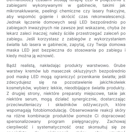
zabiegami wykonywanymi w gabinecie, takimi jak
mikronakłuwanie, peelingi chemiczne czy lasery frakcyjne,
aby wspomóc gojenie i skrócić czas rekonwalescencji.
Jednak łączenie domowych sesji LED bezpośrednio po
zabiegach inwazyjnych nie zawsze jest wskazane, chyba że
lekarz zaleci inaczej; należy ściśle przestrzegać zaleceń po
zabiegu. Jeśli korzystasz z zabiegów z wykorzystaniem
światła lub lasera w gabinecie, zapytaj, czy Twoja domowa
maska ​​LED jest bezpieczna do stosowania po zabiegu i
kiedy można ją wznowić.
Bądź realistą, nakładając produkty warstwowo. Grube
warstwy kremów lub maseczek okluzyjnych bezpośrednio
pod maskę LED mogą ograniczyć przenikanie światła; jeśli
zdecydujesz się na pozostawienie jakichkolwiek
kosmetyków, wybierz lekkie, nieodbijające światła produkty.
Z drugiej strony, niektóre preparaty miejscowe, takie jak
niektóre serum, mogą działać synergicznie, dostarczając
przeciwutleniaczy i składników odżywczych, które
wspomagają fotobiomodulację. Obserwowanie reakcji skóry
na różne kombinacje produktów pomoże Ci dopracować
spersonalizowany program pielęgnacyjny. Zachowaj
cierpliwość i systematyczność oraz skonsultuj się ze