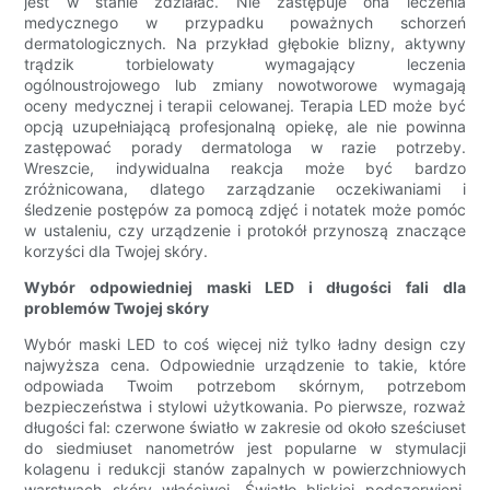
jest w stanie zdziałać. Nie zastępuje ona leczenia
medycznego w przypadku poważnych schorzeń
dermatologicznych. Na przykład głębokie blizny, aktywny
trądzik torbielowaty wymagający leczenia
ogólnoustrojowego lub zmiany nowotworowe wymagają
oceny medycznej i terapii celowanej. Terapia LED może być
opcją uzupełniającą profesjonalną opiekę, ale nie powinna
zastępować porady dermatologa w razie potrzeby.
Wreszcie, indywidualna reakcja może być bardzo
zróżnicowana, dlatego zarządzanie oczekiwaniami i
śledzenie postępów za pomocą zdjęć i notatek może pomóc
w ustaleniu, czy urządzenie i protokół przynoszą znaczące
korzyści dla Twojej skóry.
Wybór odpowiedniej maski LED i długości fali dla
problemów Twojej skóry
Wybór maski LED to coś więcej niż tylko ładny design czy
najwyższa cena. Odpowiednie urządzenie to takie, które
odpowiada Twoim potrzebom skórnym, potrzebom
bezpieczeństwa i stylowi użytkowania. Po pierwsze, rozważ
długości fal: czerwone światło w zakresie od około sześciuset
do siedmiuset nanometrów jest popularne w stymulacji
kolagenu i redukcji stanów zapalnych w powierzchniowych
warstwach skóry właściwej. Światło bliskiej podczerwieni,