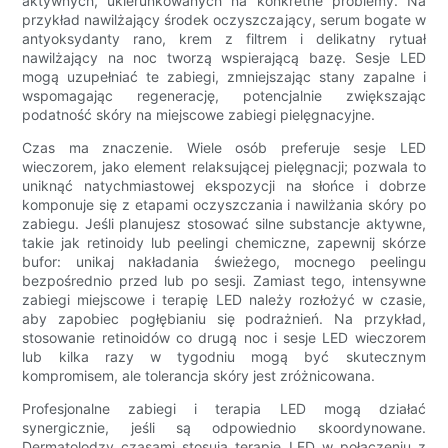
aktywnych, ukierunkowanych na konkretne problemy. Na
przykład nawilżający środek oczyszczający, serum bogate w
antyoksydanty rano, krem ​​z filtrem i delikatny rytuał
nawilżający na noc tworzą wspierającą bazę. Sesje LED
mogą uzupełniać te zabiegi, zmniejszając stany zapalne i
wspomagając regenerację, potencjalnie zwiększając
podatność skóry na miejscowe zabiegi pielęgnacyjne.
Czas ma znaczenie. Wiele osób preferuje sesje LED
wieczorem, jako element relaksującej pielęgnacji; pozwala to
uniknąć natychmiastowej ekspozycji na słońce i dobrze
komponuje się z etapami oczyszczania i nawilżania skóry po
zabiegu. Jeśli planujesz stosować silne substancje aktywne,
takie jak retinoidy lub peelingi chemiczne, zapewnij skórze
bufor: unikaj nakładania świeżego, mocnego peelingu
bezpośrednio przed lub po sesji. Zamiast tego, intensywne
zabiegi miejscowe i terapię LED należy rozłożyć w czasie,
aby zapobiec pogłębianiu się podrażnień. Na przykład,
stosowanie retinoidów co drugą noc i sesje LED wieczorem
lub kilka razy w tygodniu mogą być skutecznym
kompromisem, ale tolerancja skóry jest zróżnicowana.
Profesjonalne zabiegi i terapia LED mogą działać
synergicznie, jeśli są odpowiednio skoordynowane.
Dermatolodzy czasami stosują terapię LED w połączeniu z