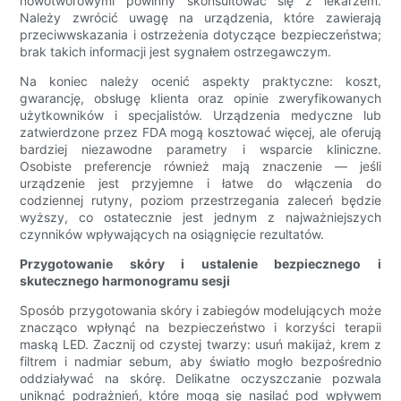
nowotworowymi powinny skonsultować się z lekarzem.
Należy zwrócić uwagę na urządzenia, które zawierają
przeciwwskazania i ostrzeżenia dotyczące bezpieczeństwa;
brak takich informacji jest sygnałem ostrzegawczym.
Na koniec należy ocenić aspekty praktyczne: koszt,
gwarancję, obsługę klienta oraz opinie zweryfikowanych
użytkowników i specjalistów. Urządzenia medyczne lub
zatwierdzone przez FDA mogą kosztować więcej, ale oferują
bardziej niezawodne parametry i wsparcie kliniczne.
Osobiste preferencje również mają znaczenie — jeśli
urządzenie jest przyjemne i łatwe do włączenia do
codziennej rutyny, poziom przestrzegania zaleceń będzie
wyższy, co ostatecznie jest jednym z najważniejszych
czynników wpływających na osiągnięcie rezultatów.
Przygotowanie skóry i ustalenie bezpiecznego i
skutecznego harmonogramu sesji
Sposób przygotowania skóry i zabiegów modelujących może
znacząco wpłynąć na bezpieczeństwo i korzyści terapii
maską LED. Zacznij od czystej twarzy: usuń makijaż, krem ​​z
filtrem i nadmiar sebum, aby światło mogło bezpośrednio
oddziaływać na skórę. Delikatne oczyszczanie pozwala
uniknąć podrażnień, które mogą się nasilać pod wpływem