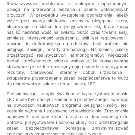
Rozwiązywanie problemów z reakcjami niepożądanymi
polega na przerwaniu leczenia i ocenie potencjalnych
przyczyn. W przypadku wystąpienia podrażnienia należy
wziąć pod uwagę niedawne zmiany w pielęgnacji skóry,
ekspozycję na słońce lub przyjmowane leki, które mogą
nasilać nadwrażliwość na światło. Skróć czas trwania sesji,
zmniejsz intensywność urządzenia, jeśli jest regulowana, i
powróć do delikatniejszych produktów. Jeśli problem nie
ustępuje, zasięgnij porady dermatologa. Na koniec, należy
przestrzegać realistycznych harmonogramów: większość
badań i doświadczeń lekarzy wskazuje, że konsekwentne
stosowanie przez kilka miesięcy daje najbardziej wiarygodne
rezultaty. Cierpliwość, staranny dobór urządzenia i
skrupulatne przestrzeganie zasad bezpieczeństwa to klucz
do długotrwałego sukcesu terapii maską LED.
Podsumowując, terapia światłem z wykorzystaniem maski
LED może być cennym elementem przemyślanego, opartego
na dowodach naukowych programu pielęgnacji skóry, jeśli
zostanie wybrana i stosowana odpowiedzialnie. Zrozumienie
naukowych podstaw, dobór urządzenia dopasowanego do
potrzeb, przygotowanie i ochrona skóry oraz przestrzeganie
zasad bezpieczeństwa pomagają zmaksymalizować
korzyści przy jednoczesnej minimalizacji ryzyka.