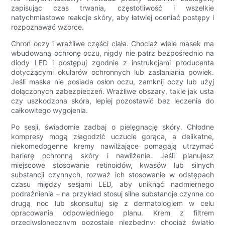
zapisując czas trwania, częstotliwość i wszelkie
natychmiastowe reakcje skóry, aby łatwiej oceniać postępy i
rozpoznawać wzorce.
Chroń oczy i wrażliwe części ciała. Chociaż wiele masek ma
wbudowaną ochronę oczu, nigdy nie patrz bezpośrednio na
diody LED i postępuj zgodnie z instrukcjami producenta
dotyczącymi okularów ochronnych lub zasłaniania powiek.
Jeśli maska ​​nie posiada osłon oczu, zamknij oczy lub użyj
dołączonych zabezpieczeń. Wrażliwe obszary, takie jak usta
czy uszkodzona skóra, lepiej pozostawić bez leczenia do
całkowitego wygojenia.
Po sesji, świadomie zadbaj o pielęgnację skóry. Chłodne
kompresy mogą złagodzić uczucie gorąca, a delikatne,
niekomedogenne kremy nawilżające pomagają utrzymać
barierę ochronną skóry i nawilżenie. Jeśli planujesz
miejscowe stosowanie retinoidów, kwasów lub silnych
substancji czynnych, rozważ ich stosowanie w odstępach
czasu między sesjami LED, aby uniknąć nadmiernego
podrażnienia – na przykład stosuj silne substancje czynne co
drugą noc lub skonsultuj się z dermatologiem w celu
opracowania odpowiedniego planu. Krem z filtrem
przeciwsłonecznym pozostaje niezbędny; chociaż światło