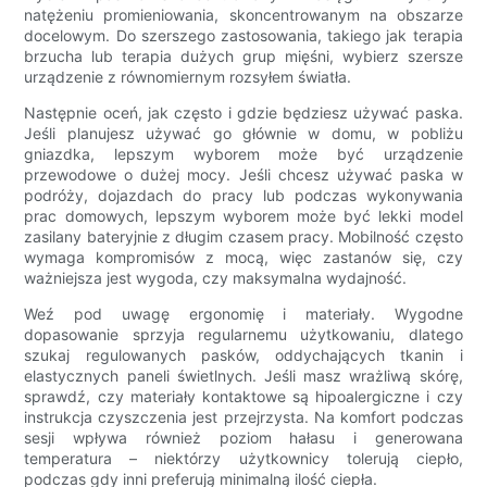
natężeniu promieniowania, skoncentrowanym na obszarze
docelowym. Do szerszego zastosowania, takiego jak terapia
brzucha lub terapia dużych grup mięśni, wybierz szersze
urządzenie z równomiernym rozsyłem światła.
Następnie oceń, jak często i gdzie będziesz używać paska.
Jeśli planujesz używać go głównie w domu, w pobliżu
gniazdka, lepszym wyborem może być urządzenie
przewodowe o dużej mocy. Jeśli chcesz używać paska w
podróży, dojazdach do pracy lub podczas wykonywania
prac domowych, lepszym wyborem może być lekki model
zasilany bateryjnie z długim czasem pracy. Mobilność często
wymaga kompromisów z mocą, więc zastanów się, czy
ważniejsza jest wygoda, czy maksymalna wydajność.
Weź pod uwagę ergonomię i materiały. Wygodne
dopasowanie sprzyja regularnemu użytkowaniu, dlatego
szukaj regulowanych pasków, oddychających tkanin i
elastycznych paneli świetlnych. Jeśli masz wrażliwą skórę,
sprawdź, czy materiały kontaktowe są hipoalergiczne i czy
instrukcja czyszczenia jest przejrzysta. Na komfort podczas
sesji wpływa również poziom hałasu i generowana
temperatura – niektórzy użytkownicy tolerują ciepło,
podczas gdy inni preferują minimalną ilość ciepła.