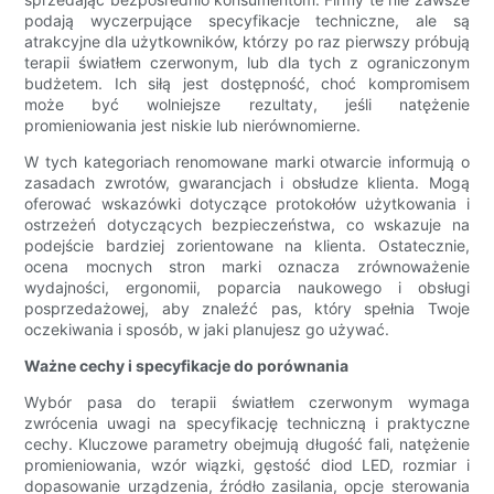
podają wyczerpujące specyfikacje techniczne, ale są
atrakcyjne dla użytkowników, którzy po raz pierwszy próbują
terapii światłem czerwonym, lub dla tych z ograniczonym
budżetem. Ich siłą jest dostępność, choć kompromisem
może być wolniejsze rezultaty, jeśli natężenie
promieniowania jest niskie lub nierównomierne.
W tych kategoriach renomowane marki otwarcie informują o
zasadach zwrotów, gwarancjach i obsłudze klienta. Mogą
oferować wskazówki dotyczące protokołów użytkowania i
ostrzeżeń dotyczących bezpieczeństwa, co wskazuje na
podejście bardziej zorientowane na klienta. Ostatecznie,
ocena mocnych stron marki oznacza zrównoważenie
wydajności, ergonomii, poparcia naukowego i obsługi
posprzedażowej, aby znaleźć pas, który spełnia Twoje
oczekiwania i sposób, w jaki planujesz go używać.
Ważne cechy i specyfikacje do porównania
Wybór pasa do terapii światłem czerwonym wymaga
zwrócenia uwagi na specyfikację techniczną i praktyczne
cechy. Kluczowe parametry obejmują długość fali, natężenie
promieniowania, wzór wiązki, gęstość diod LED, rozmiar i
dopasowanie urządzenia, źródło zasilania, opcje sterowania