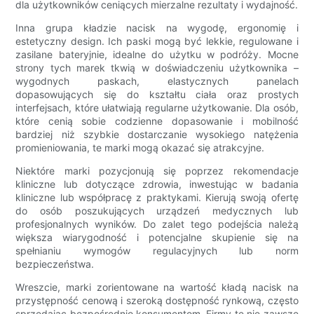
dla użytkowników ceniących mierzalne rezultaty i wydajność.
Inna grupa kładzie nacisk na wygodę, ergonomię i
estetyczny design. Ich paski mogą być lekkie, regulowane i
zasilane bateryjnie, idealne do użytku w podróży. Mocne
strony tych marek tkwią w doświadczeniu użytkownika –
wygodnych paskach, elastycznych panelach
dopasowujących się do kształtu ciała oraz prostych
interfejsach, które ułatwiają regularne użytkowanie. Dla osób,
które cenią sobie codzienne dopasowanie i mobilność
bardziej niż szybkie dostarczanie wysokiego natężenia
promieniowania, te marki mogą okazać się atrakcyjne.
Niektóre marki pozycjonują się poprzez rekomendacje
kliniczne lub dotyczące zdrowia, inwestując w badania
kliniczne lub współpracę z praktykami. Kierują swoją ofertę
do osób poszukujących urządzeń medycznych lub
profesjonalnych wyników. Do zalet tego podejścia należą
większa wiarygodność i potencjalne skupienie się na
spełnianiu wymogów regulacyjnych lub norm
bezpieczeństwa.
Wreszcie, marki zorientowane na wartość kładą nacisk na
przystępność cenową i szeroką dostępność rynkową, często
sprzedając bezpośrednio konsumentom. Firmy te nie zawsze