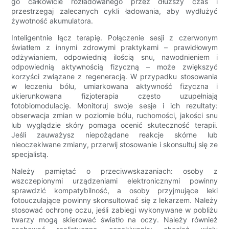
go całkowicie rozładowanego przez dłuższy czas i
przestrzegaj zalecanych cykli ładowania, aby wydłużyć
żywotność akumulatora.
Inteligentnie łącz terapię. Połączenie sesji z czerwonym
światłem z innymi zdrowymi praktykami – prawidłowym
odżywianiem, odpowiednią ilością snu, nawodnieniem i
odpowiednią aktywnością fizyczną – może zwiększyć
korzyści związane z regeneracją. W przypadku stosowania
w leczeniu bólu, umiarkowana aktywność fizyczna i
ukierunkowana fizjoterapia często uzupełniają
fotobiomodulację. Monitoruj swoje sesje i ich rezultaty:
obserwacja zmian w poziomie bólu, ruchomości, jakości snu
lub wyglądzie skóry pomaga ocenić skuteczność terapii.
Jeśli zauważysz niepożądane reakcje skórne lub
nieoczekiwane zmiany, przerwij stosowanie i skonsultuj się ze
specjalistą.
Należy pamiętać o przeciwwskazaniach: osoby z
wszczepionymi urządzeniami elektronicznymi powinny
sprawdzić kompatybilność, a osoby przyjmujące leki
fotouczulające powinny skonsultować się z lekarzem. Należy
stosować ochronę oczu, jeśli zabiegi wykonywane w pobliżu
twarzy mogą skierować światło na oczy. Należy również