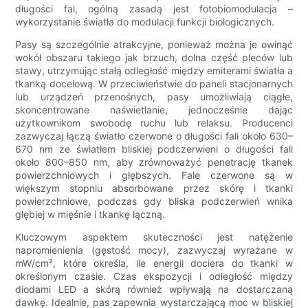
długości fal, ogólną zasadą jest fotobiomodulacja –
wykorzystanie światła do modulacji funkcji biologicznych.
Pasy są szczególnie atrakcyjne, ponieważ można je owinąć
wokół obszaru takiego jak brzuch, dolna część pleców lub
stawy, utrzymując stałą odległość między emiterami światła a
tkanką docelową. W przeciwieństwie do paneli stacjonarnych
lub urządzeń przenośnych, pasy umożliwiają ciągłe,
skoncentrowane naświetlanie, jednocześnie dając
użytkownikom swobodę ruchu lub relaksu. Producenci
zazwyczaj łączą światło czerwone o długości fali około 630–
670 nm ze światłem bliskiej podczerwieni o długości fali
około 800–850 nm, aby zrównoważyć penetrację tkanek
powierzchniowych i głębszych. Fale czerwone są w
większym stopniu absorbowane przez skórę i tkanki
powierzchniowe, podczas gdy bliska podczerwień wnika
głębiej w mięśnie i tkankę łączną.
Kluczowym aspektem skuteczności jest natężenie
napromienienia (gęstość mocy), zazwyczaj wyrażane w
mW/cm², które określa, ile energii dociera do tkanki w
określonym czasie. Czas ekspozycji i odległość między
diodami LED a skórą również wpływają na dostarczaną
dawkę. Idealnie, pas zapewnia wystarczającą moc w bliskiej