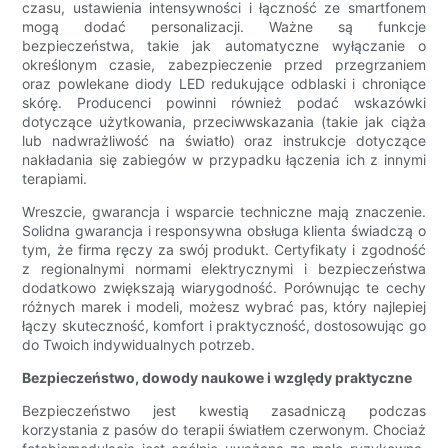
czasu, ustawienia intensywności i łączność ze smartfonem
mogą dodać personalizacji. Ważne są funkcje
bezpieczeństwa, takie jak automatyczne wyłączanie o
określonym czasie, zabezpieczenie przed przegrzaniem
oraz powlekane diody LED redukujące odblaski i chroniące
skórę. Producenci powinni również podać wskazówki
dotyczące użytkowania, przeciwwskazania (takie jak ciąża
lub nadwrażliwość na światło) oraz instrukcje dotyczące
nakładania się zabiegów w przypadku łączenia ich z innymi
terapiami.
Wreszcie, gwarancja i wsparcie techniczne mają znaczenie.
Solidna gwarancja i responsywna obsługa klienta świadczą o
tym, że firma ręczy za swój produkt. Certyfikaty i zgodność
z regionalnymi normami elektrycznymi i bezpieczeństwa
dodatkowo zwiększają wiarygodność. Porównując te cechy
różnych marek i modeli, możesz wybrać pas, który najlepiej
łączy skuteczność, komfort i praktyczność, dostosowując go
do Twoich indywidualnych potrzeb.
Bezpieczeństwo, dowody naukowe i względy praktyczne
Bezpieczeństwo jest kwestią zasadniczą podczas
korzystania z pasów do terapii światłem czerwonym. Chociaż