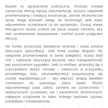
Budżet to ograniczenie praktyczne. Droższe modele
zazwyczaj oferują lepszą dokumentację, wyższe natężenie
promieniowania i trwalszą konstrukcję. Jednak ekonomiczne
opcje mogą stanowić wstęp do technologii, jeśli masz
odpowiednie oczekiwania co do wydajności. Szukaj marek
oferujących okresy próbne lub jasne zasady zwrotów, aby
móc przetestować dopasowanie i komfort przed podjęciem
decyzji.
Na koniec przeczytaj niezależne recenzje i zadaj pytania
dotyczące specyfikacji. Jeśli firma podaje długości fal,
natężenie promieniowania w danej odległości, liczbę diod
LED i zalecenia dotyczące leczenia, taka transparentność
jest pozytywnym sygnałem. Jeśli to możliwe, skonsultuj się z
pracownikami służby zdrowia – zwłaszcza w przypadku
przewlekłego bólu, rekonwalescencji pooperacyjnej lub
chorób współistniejących – aby włączyć terapię światłem
czerwonym do szerszego planu opieki. Wybór
odpowiedniego pasa zależy zarówno od użyteczności i
realistycznych oczekiwań, jak i parametrów technicznych;
najlepsze urządzenie to takie, którego będziesz używać
prawidłowo i konsekwentnie.