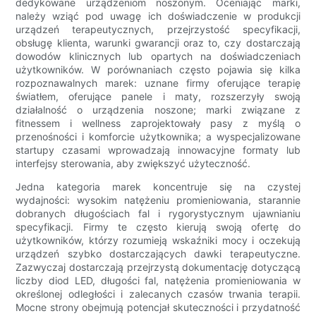
dedykowane urządzeniom noszonym. Oceniając marki,
należy wziąć pod uwagę ich doświadczenie w produkcji
urządzeń terapeutycznych, przejrzystość specyfikacji,
obsługę klienta, warunki gwarancji oraz to, czy dostarczają
dowodów klinicznych lub opartych na doświadczeniach
użytkowników. W porównaniach często pojawia się kilka
rozpoznawalnych marek: uznane firmy oferujące terapię
światłem, oferujące panele i maty, rozszerzyły swoją
działalność o urządzenia noszone; marki związane z
fitnessem i wellness zaprojektowały pasy z myślą o
przenośności i komforcie użytkownika; a wyspecjalizowane
startupy czasami wprowadzają innowacyjne formaty lub
interfejsy sterowania, aby zwiększyć użyteczność.
Jedna kategoria marek koncentruje się na czystej
wydajności: wysokim natężeniu promieniowania, starannie
dobranych długościach fal i rygorystycznym ujawnianiu
specyfikacji. Firmy te często kierują swoją ofertę do
użytkowników, którzy rozumieją wskaźniki mocy i oczekują
urządzeń szybko dostarczających dawki terapeutyczne.
Zazwyczaj dostarczają przejrzystą dokumentację dotyczącą
liczby diod LED, długości fal, natężenia promieniowania w
określonej odległości i zalecanych czasów trwania terapii.
Mocne strony obejmują potencjał skuteczności i przydatność