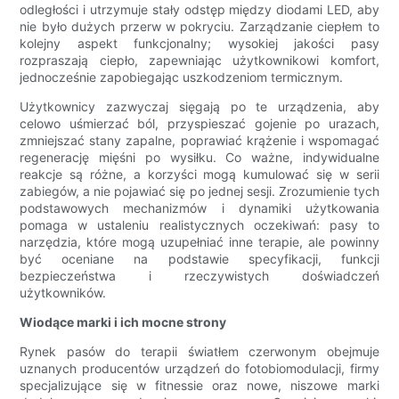
odległości i utrzymuje stały odstęp między diodami LED, aby
nie było dużych przerw w pokryciu. Zarządzanie ciepłem to
kolejny aspekt funkcjonalny; wysokiej jakości pasy
rozpraszają ciepło, zapewniając użytkownikowi komfort,
jednocześnie zapobiegając uszkodzeniom termicznym.
Użytkownicy zazwyczaj sięgają po te urządzenia, aby
celowo uśmierzać ból, przyspieszać gojenie po urazach,
zmniejszać stany zapalne, poprawiać krążenie i wspomagać
regenerację mięśni po wysiłku. Co ważne, indywidualne
reakcje są różne, a korzyści mogą kumulować się w serii
zabiegów, a nie pojawiać się po jednej sesji. Zrozumienie tych
podstawowych mechanizmów i dynamiki użytkowania
pomaga w ustaleniu realistycznych oczekiwań: pasy to
narzędzia, które mogą uzupełniać inne terapie, ale powinny
być oceniane na podstawie specyfikacji, funkcji
bezpieczeństwa i rzeczywistych doświadczeń
użytkowników.
Wiodące marki i ich mocne strony
Rynek pasów do terapii światłem czerwonym obejmuje
uznanych producentów urządzeń do fotobiomodulacji, firmy
specjalizujące się w fitnessie oraz nowe, niszowe marki