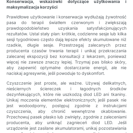
Konserwacja, wskazówki dotyczące użytkowania i
maksymalizacja korzyści
Prawidłowe użytkowanie i konserwacja wydłużają żywotność
pasa do terapii światłem czerwonym i zwiększają
prawdopodobieństwo uzyskania satysfakcjonujących
rezultatów. Ustal stały plan: krótkie, codzienne sesje lub kilka
sesji tygodniowo często dają lepsze efekty skumulowane niż
rzadkie, długie sesje. Przestrzegaj zalecanych przez
producenta czasów trwania terapii i unikaj przekraczania
zalecanej ekspozycji bez konsultacji z lekarzem, ponieważ
więcej nie zawsze znaczy lepiej. Trzymaj pas blisko skóry,
aby zapewnić optymalne dostarczanie energii, ale nie
naciskaj agresywnie, jeśli powoduje to dyskomfort.
Czyszczenie jest proste, ale ważne. Używaj delikatnych,
nieściernych ściereczek i łagodnych środków
dezynfekujących, które nie uszkodzą diod LED ani tkaniny.
Unikaj moczenia elementów elektronicznych; jeśli pasek nie
jest wodoodporny, postępuj zgodnie z instrukcjami
czyszczenia, aby chronić wewnętrzne okablowanie.
Przechowuj pasek płasko lub zwinięty, zgodnie z zaleceniami
producenta, aby uniknąć zagnieceń diod LED. Jeśli
urządzenie jest zasilane akumulatorami, unikaj pozostawiania