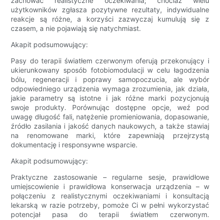
zachować realistyczne oczekiwania; chociaż wielu
użytkowników zgłasza pozytywne rezultaty, indywidualne
reakcje są różne, a korzyści zazwyczaj kumulują się z
czasem, a nie pojawiają się natychmiast.
Akapit podsumowujący:
Pasy do terapii światłem czerwonym oferują przekonujący i
ukierunkowany sposób fotobiomodulacji w celu łagodzenia
bólu, regeneracji i poprawy samopoczucia, ale wybór
odpowiedniego urządzenia wymaga zrozumienia, jak działa,
jakie parametry są istotne i jak różne marki pozycjonują
swoje produkty. Porównując dostępne opcje, weź pod
uwagę długość fali, natężenie promieniowania, dopasowanie,
źródło zasilania i jakość danych naukowych, a także stawiaj
na renomowane marki, które zapewniają przejrzystą
dokumentację i responsywne wsparcie.
Akapit podsumowujący:
Praktyczne zastosowanie – regularne sesje, prawidłowe
umiejscowienie i prawidłowa konserwacja urządzenia – w
połączeniu z realistycznymi oczekiwaniami i konsultacją
lekarską w razie potrzeby, pomoże Ci w pełni wykorzystać
potencjał pasa do terapii światłem czerwonym.