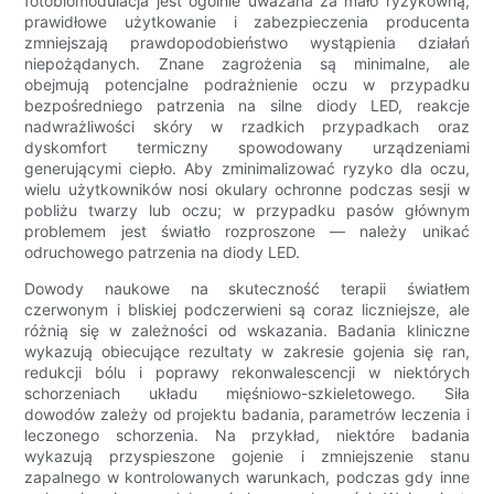
fotobiomodulacja jest ogólnie uważana za mało ryzykowną,
prawidłowe użytkowanie i zabezpieczenia producenta
zmniejszają prawdopodobieństwo wystąpienia działań
niepożądanych. Znane zagrożenia są minimalne, ale
obejmują potencjalne podrażnienie oczu w przypadku
bezpośredniego patrzenia na silne diody LED, reakcje
nadwrażliwości skóry w rzadkich przypadkach oraz
dyskomfort termiczny spowodowany urządzeniami
generującymi ciepło. Aby zminimalizować ryzyko dla oczu,
wielu użytkowników nosi okulary ochronne podczas sesji w
pobliżu twarzy lub oczu; w przypadku pasów głównym
problemem jest światło rozproszone — należy unikać
odruchowego patrzenia na diody LED.
Dowody naukowe na skuteczność terapii światłem
czerwonym i bliskiej podczerwieni są coraz liczniejsze, ale
różnią się w zależności od wskazania. Badania kliniczne
wykazują obiecujące rezultaty w zakresie gojenia się ran,
redukcji bólu i poprawy rekonwalescencji w niektórych
schorzeniach układu mięśniowo-szkieletowego. Siła
dowodów zależy od projektu badania, parametrów leczenia i
leczonego schorzenia. Na przykład, niektóre badania
wykazują przyspieszone gojenie i zmniejszenie stanu
zapalnego w kontrolowanych warunkach, podczas gdy inne