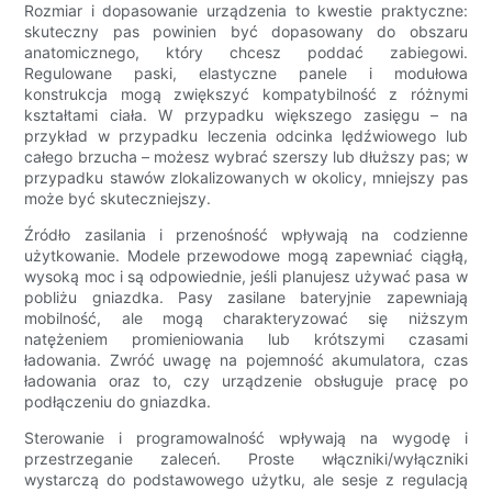
Rozmiar i dopasowanie urządzenia to kwestie praktyczne:
skuteczny pas powinien być dopasowany do obszaru
anatomicznego, który chcesz poddać zabiegowi.
Regulowane paski, elastyczne panele i modułowa
konstrukcja mogą zwiększyć kompatybilność z różnymi
kształtami ciała. W przypadku większego zasięgu – na
przykład w przypadku leczenia odcinka lędźwiowego lub
całego brzucha – możesz wybrać szerszy lub dłuższy pas; w
przypadku stawów zlokalizowanych w okolicy, mniejszy pas
może być skuteczniejszy.
Źródło zasilania i przenośność wpływają na codzienne
użytkowanie. Modele przewodowe mogą zapewniać ciągłą,
wysoką moc i są odpowiednie, jeśli planujesz używać pasa w
pobliżu gniazdka. Pasy zasilane bateryjnie zapewniają
mobilność, ale mogą charakteryzować się niższym
natężeniem promieniowania lub krótszymi czasami
ładowania. Zwróć uwagę na pojemność akumulatora, czas
ładowania oraz to, czy urządzenie obsługuje pracę po
podłączeniu do gniazdka.
Sterowanie i programowalność wpływają na wygodę i
przestrzeganie zaleceń. Proste włączniki/wyłączniki
wystarczą do podstawowego użytku, ale sesje z regulacją