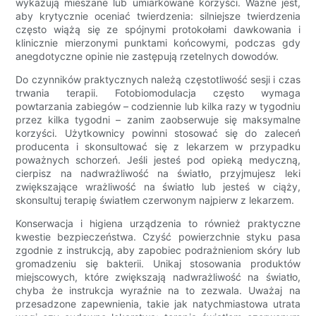
wykazują mieszane lub umiarkowane korzyści. Ważne jest,
aby krytycznie oceniać twierdzenia: silniejsze twierdzenia
często wiążą się ze spójnymi protokołami dawkowania i
klinicznie mierzonymi punktami końcowymi, podczas gdy
anegdotyczne opinie nie zastępują rzetelnych dowodów.
Do czynników praktycznych należą częstotliwość sesji i czas
trwania terapii. Fotobiomodulacja często wymaga
powtarzania zabiegów – codziennie lub kilka razy w tygodniu
przez kilka tygodni – zanim zaobserwuje się maksymalne
korzyści. Użytkownicy powinni stosować się do zaleceń
producenta i skonsultować się z lekarzem w przypadku
poważnych schorzeń. Jeśli jesteś pod opieką medyczną,
cierpisz na nadwrażliwość na światło, przyjmujesz leki
zwiększające wrażliwość na światło lub jesteś w ciąży,
skonsultuj terapię światłem czerwonym najpierw z lekarzem.
Konserwacja i higiena urządzenia to również praktyczne
kwestie bezpieczeństwa. Czyść powierzchnie styku pasa
zgodnie z instrukcją, aby zapobiec podrażnieniom skóry lub
gromadzeniu się bakterii. Unikaj stosowania produktów
miejscowych, które zwiększają nadwrażliwość na światło,
chyba że instrukcja wyraźnie na to zezwala. Uważaj na
przesadzone zapewnienia, takie jak natychmiastowa utrata