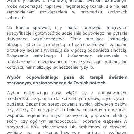
wagi czy cudowne lekarstwa; terapia światłem czerwonym
może wspomagać naprawę i regenerację tkanek, ale nie jest
samodzielnym rozwiązaniem w przypadku złożonych
schorzeń.
Na koniec sprawdź, czy marka zapewnia przejrzyste
specyfikacje i gotowość do udzielania odpowiedzi na pytania
dotyczące bezpieczeństwa. Firmy oferujące instrukcje
obsługi, ostrzeżenia dotyczące bezpieczeństwa i zalecane
protokoły leczenia wykazują się większą odpowiedzialnością.
Połączenie ostrożnego i świadomego stosowania z
realistycznymi oczekiwaniami zmaksymalizuje potencjalne
korzyści, minimalizując jednocześnie ryzyko.
Wybór odpowiedniego pasa do terapii światłem
czerwonym, dostosowanego do Twoich potrzeb
Wybór najlepszego pasa wiąże się z dopasowaniem
możliwości urządzenia do konkretnych celów, stylu życia i
budżetu. Zacznij od sprecyzowania swoich głównych celów:
czy zależy Ci na łagodzeniu bólu w konkretnym obszarze,
wsparciu regeneracji mięśni po wysiłku, poprawie tekstury
skóry, czy ogólnym samopoczuciu i poprawie krążenia? W
przypadku bólu miejscowego lub problemów ze stawami,
wybierz pas o skoncentrowanym zasięgu i wyższym