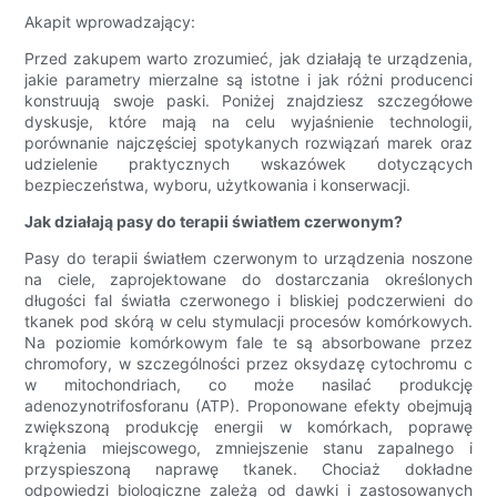
Akapit wprowadzający:
Przed zakupem warto zrozumieć, jak działają te urządzenia,
jakie parametry mierzalne są istotne i jak różni producenci
konstruują swoje paski. Poniżej znajdziesz szczegółowe
dyskusje, które mają na celu wyjaśnienie technologii,
porównanie najczęściej spotykanych rozwiązań marek oraz
udzielenie praktycznych wskazówek dotyczących
bezpieczeństwa, wyboru, użytkowania i konserwacji.
Jak działają pasy do terapii światłem czerwonym?
Pasy do terapii światłem czerwonym to urządzenia noszone
na ciele, zaprojektowane do dostarczania określonych
długości fal światła czerwonego i bliskiej podczerwieni do
tkanek pod skórą w celu stymulacji procesów komórkowych.
Na poziomie komórkowym fale te są absorbowane przez
chromofory, w szczególności przez oksydazę cytochromu c
w mitochondriach, co może nasilać produkcję
adenozynotrifosforanu (ATP). Proponowane efekty obejmują
zwiększoną produkcję energii w komórkach, poprawę
krążenia miejscowego, zmniejszenie stanu zapalnego i
przyspieszoną naprawę tkanek. Chociaż dokładne
odpowiedzi biologiczne zależą od dawki i zastosowanych