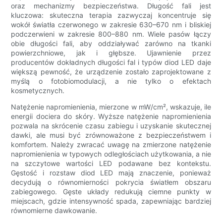
oraz mechanizmy bezpieczeństwa. Długość fali jest
kluczowa: skuteczna terapia zazwyczaj koncentruje się
wokół światła czerwonego w zakresie 630–670 nm i bliskiej
podczerwieni w zakresie 800–880 nm. Wiele pasów łączy
obie długości fali, aby oddziaływać zarówno na tkanki
powierzchniowe, jak i głębsze. Ujawnienie przez
producentów dokładnych długości fal i typów diod LED daje
większą pewność, że urządzenie zostało zaprojektowane z
myślą o fotobiomodulacji, a nie tylko o efektach
kosmetycznych.
Natężenie napromienienia, mierzone w mW/cm², wskazuje, ile
energii dociera do skóry. Wyższe natężenie napromienienia
pozwala na skrócenie czasu zabiegu i uzyskanie skutecznej
dawki, ale musi być zrównoważone z bezpieczeństwem i
komfortem. Należy zwracać uwagę na zmierzone natężenie
napromienienia w typowych odległościach użytkowania, a nie
na szczytowe wartości LED podawane bez kontekstu.
Gęstość i rozstaw diod LED mają znaczenie, ponieważ
decydują o równomierności pokrycia światłem obszaru
zabiegowego. Gęste układy redukują ciemne punkty w
miejscach, gdzie intensywność spada, zapewniając bardziej
równomierne dawkowanie.