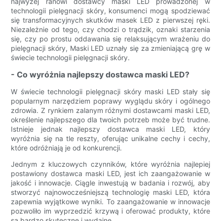
najwyżej ranowi dostawcy maski LED prowadzonej w
technologii pielęgnacji skóry, konsumenci mogą spodziewać
się transformacyjnych skutków masek LED z pierwszej ręki.
Niezależnie od tego, czy chodzi o trądzik, oznaki starzenia
się, czy po prostu oddawania się relaksującym wrażeniu do
pielęgnacji skóry, Maski LED uznały się za zmieniającą grę w
świecie technologii pielęgnacji skóry.
- Co wyróżnia najlepszy dostawca maski LED?
W świecie technologii pielęgnacji skóry maski LED stały się
popularnym narzędziem poprawy wyglądu skóry i ogólnego
zdrowia. Z rynkiem zalanym różnymi dostawcami maski LED,
określenie najlepszego dla twoich potrzeb może być trudne.
Istnieje jednak najlepszy dostawca maski LED, który
wyróżnia się na tle reszty, oferując unikalne cechy i cechy,
które odróżniają je od konkurencji.
Jednym z kluczowych czynników, które wyróżnia najlepiej
postawiony dostawca maski LED, jest ich zaangażowanie w
jakość i innowacje. Ciągle inwestują w badania i rozwój, aby
stworzyć najnowocześniejszą technologię maski LED, która
zapewnia wyjątkowe wyniki. To zaangażowanie w innowacje
pozwoliło im wyprzedzić krzywą i oferować produkty, które
są bardzo skuteczne i wydajne.