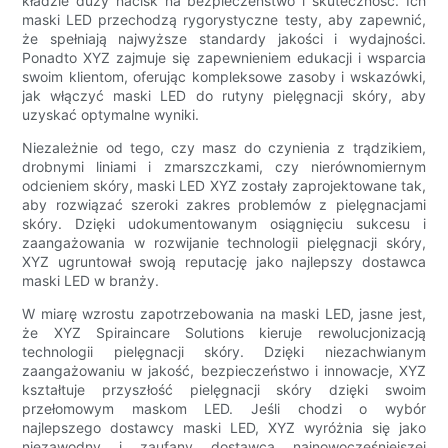
kładzie duży nacisk na bezpieczeństwo i skuteczność. Ich
maski LED przechodzą rygorystyczne testy, aby zapewnić,
że spełniają najwyższe standardy jakości i wydajności.
Ponadto XYZ zajmuje się zapewnieniem edukacji i wsparcia
swoim klientom, oferując kompleksowe zasoby i wskazówki,
jak włączyć maski LED do rutyny pielęgnacji skóry, aby
uzyskać optymalne wyniki.
Niezależnie od tego, czy masz do czynienia z trądzikiem,
drobnymi liniami i zmarszczkami, czy nierównomiernym
odcieniem skóry, maski LED XYZ zostały zaprojektowane tak,
aby rozwiązać szeroki zakres problemów z pielęgnacjami
skóry. Dzięki udokumentowanym osiągnięciu sukcesu i
zaangażowania w rozwijanie technologii pielęgnacji skóry,
XYZ ugruntował swoją reputację jako najlepszy dostawca
maski LED w branży.
W miarę wzrostu zapotrzebowania na maski LED, jasne jest,
że XYZ Spiraincare Solutions kieruje rewolucjonizacją
technologii pielęgnacji skóry. Dzięki niezachwianym
zaangażowaniu w jakość, bezpieczeństwo i innowacje, XYZ
kształtuje przyszłość pielęgnacji skóry dzięki swoim
przełomowym maskom LED. Jeśli chodzi o wybór
najlepszego dostawcy maski LED, XYZ wyróżnia się jako
niezawodny i zaufany dostawca najnowocześniejszej