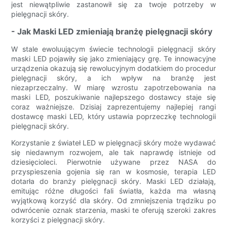
jest niewątpliwie zastanowił się za twoje potrzeby w
pielęgnacji skóry.
- Jak Maski LED zmieniają branżę pielęgnacji skóry
W stale ewoluującym świecie technologii pielęgnacji skóry
maski LED pojawiły się jako zmieniający grę. Te innowacyjne
urządzenia okazują się rewolucyjnym dodatkiem do procedur
pielęgnacji skóry, a ich wpływ na branżę jest
niezaprzeczalny. W miarę wzrostu zapotrzebowania na
maski LED, poszukiwanie najlepszego dostawcy staje się
coraz ważniejsze. Dzisiaj zaprezentujemy najlepiej rangi
dostawcę maski LED, który ustawia poprzeczkę technologii
pielęgnacji skóry.
Korzystanie z świateł LED w pielęgnacji skóry może wydawać
się niedawnym rozwojem, ale tak naprawdę istnieje od
dziesięcioleci. Pierwotnie używane przez NASA do
przyspieszenia gojenia się ran w kosmosie, terapia LED
dotarła do branży pielęgnacji skóry. Maski LED działają,
emitując różne długości fali światła, każda ma własną
wyjątkową korzyść dla skóry. Od zmniejszenia trądziku po
odwrócenie oznak starzenia, maski te oferują szeroki zakres
korzyści z pielęgnacji skóry.