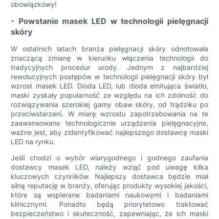
obowiązkowy!
- Powstanie masek LED w technologii pielęgnacji
skóry
W ostatnich latach branża pielęgnacji skóry odnotowała
znaczącą zmianę w kierunku włączenia technologii do
tradycyjnych procedur urody. Jednym z najbardziej
rewolucyjnych postępów w technologii pielęgnacji skóry był
wzrost masek LED. Dioda LED, lub dioda emitująca światło,
maski zyskały popularność ze względu na ich zdolność do
rozwiązywania szerokiej gamy obaw skóry, od trądziku po
przeciwstarzeni. W miarę wzrostu zapotrzebowania na te
zaawansowane technologicznie urządzenia pielęgnacyjne,
ważne jest, aby zidentyfikować najlepszego dostawcę maski
LED na rynku.
Jeśli chodzi o wybór wiarygodnego i godnego zaufania
dostawcy masek LED, należy wziąć pod uwagę kilka
kluczowych czynników. Najlepszy dostawca będzie miał
silną reputację w branży, oferując produkty wysokiej jakości,
które są wspierane badaniami naukowymi i badaniami
klinicznymi. Ponadto będą priorytetowo traktować
bezpieczeństwo i skuteczność, zapewniając, że ich maski