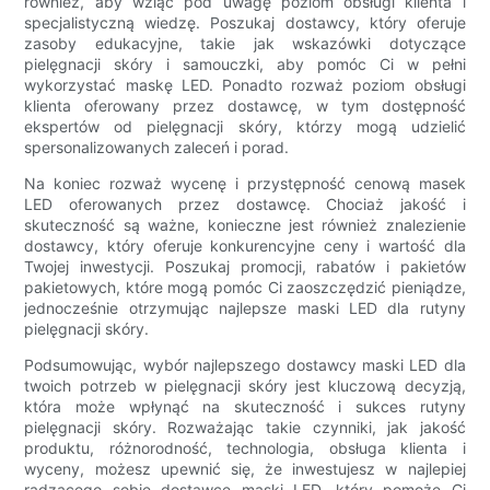
również, aby wziąć pod uwagę poziom obsługi klienta i
specjalistyczną wiedzę. Poszukaj dostawcy, który oferuje
zasoby edukacyjne, takie jak wskazówki dotyczące
pielęgnacji skóry i samouczki, aby pomóc Ci w pełni
wykorzystać maskę LED. Ponadto rozważ poziom obsługi
klienta oferowany przez dostawcę, w tym dostępność
ekspertów od pielęgnacji skóry, którzy mogą udzielić
spersonalizowanych zaleceń i porad.
Na koniec rozważ wycenę i przystępność cenową masek
LED oferowanych przez dostawcę. Chociaż jakość i
skuteczność są ważne, konieczne jest również znalezienie
dostawcy, który oferuje konkurencyjne ceny i wartość dla
Twojej inwestycji. Poszukaj promocji, rabatów i pakietów
pakietowych, które mogą pomóc Ci zaoszczędzić pieniądze,
jednocześnie otrzymując najlepsze maski LED dla rutyny
pielęgnacji skóry.
Podsumowując, wybór najlepszego dostawcy maski LED dla
twoich potrzeb w pielęgnacji skóry jest kluczową decyzją,
która może wpłynąć na skuteczność i sukces rutyny
pielęgnacji skóry. Rozważając takie czynniki, jak jakość
produktu, różnorodność, technologia, obsługa klienta i
wyceny, możesz upewnić się, że inwestujesz w najlepiej
radzącego sobie dostawcę maski LED, który pomoże Ci