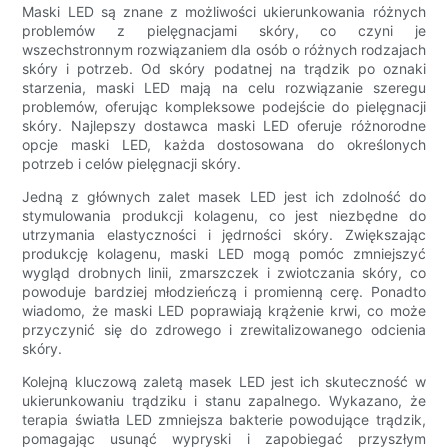
Maski LED są znane z możliwości ukierunkowania różnych
problemów z pielęgnacjami skóry, co czyni je
wszechstronnym rozwiązaniem dla osób o różnych rodzajach
skóry i potrzeb. Od skóry podatnej na trądzik po oznaki
starzenia, maski LED mają na celu rozwiązanie szeregu
problemów, oferując kompleksowe podejście do pielęgnacji
skóry. Najlepszy dostawca maski LED oferuje różnorodne
opcje maski LED, każda dostosowana do określonych
potrzeb i celów pielęgnacji skóry.
Jedną z głównych zalet masek LED jest ich zdolność do
stymulowania produkcji kolagenu, co jest niezbędne do
utrzymania elastyczności i jędrności skóry. Zwiększając
produkcję kolagenu, maski LED mogą pomóc zmniejszyć
wygląd drobnych linii, zmarszczek i zwiotczania skóry, co
powoduje bardziej młodzieńczą i promienną cerę. Ponadto
wiadomo, że maski LED poprawiają krążenie krwi, co może
przyczynić się do zdrowego i zrewitalizowanego odcienia
skóry.
Kolejną kluczową zaletą masek LED jest ich skuteczność w
ukierunkowaniu trądziku i stanu zapalnego. Wykazano, że
terapia światła LED zmniejsza bakterie powodujące trądzik,
pomagając usunąć wypryski i zapobiegać przyszłym