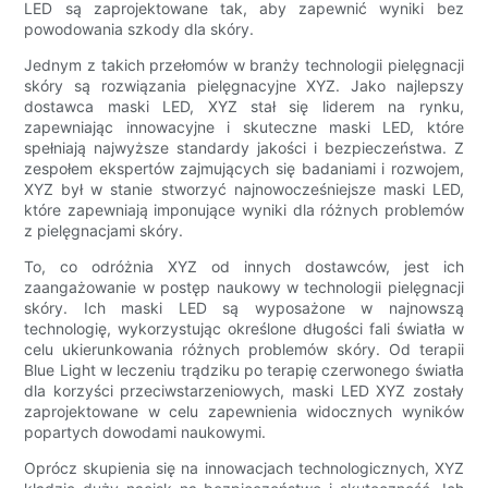
LED są zaprojektowane tak, aby zapewnić wyniki bez
powodowania szkody dla skóry.
Jednym z takich przełomów w branży technologii pielęgnacji
skóry są rozwiązania pielęgnacyjne XYZ. Jako najlepszy
dostawca maski LED, XYZ stał się liderem na rynku,
zapewniając innowacyjne i skuteczne maski LED, które
spełniają najwyższe standardy jakości i bezpieczeństwa. Z
zespołem ekspertów zajmujących się badaniami i rozwojem,
XYZ był w stanie stworzyć najnowocześniejsze maski LED,
które zapewniają imponujące wyniki dla różnych problemów
z pielęgnacjami skóry.
To, co odróżnia XYZ od innych dostawców, jest ich
zaangażowanie w postęp naukowy w technologii pielęgnacji
skóry. Ich maski LED są wyposażone w najnowszą
technologię, wykorzystując określone długości fali światła w
celu ukierunkowania różnych problemów skóry. Od terapii
Blue Light w leczeniu trądziku po terapię czerwonego światła
dla korzyści przeciwstarzeniowych, maski LED XYZ zostały
zaprojektowane w celu zapewnienia widocznych wyników
popartych dowodami naukowymi.
Oprócz skupienia się na innowacjach technologicznych, XYZ