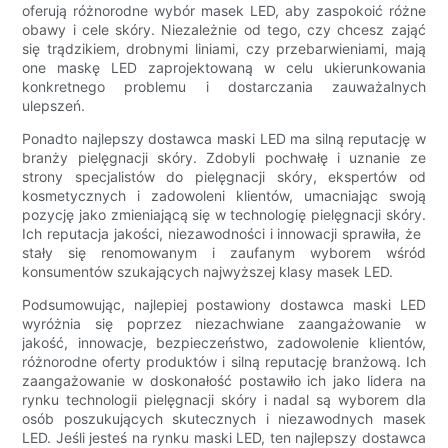
oferują różnorodne wybór masek LED, aby zaspokoić różne
obawy i cele skóry. Niezależnie od tego, czy chcesz zająć
się trądzikiem, drobnymi liniami, czy przebarwieniami, mają
one maskę LED zaprojektowaną w celu ukierunkowania
konkretnego problemu i dostarczania zauważalnych
ulepszeń.
Ponadto najlepszy dostawca maski LED ma silną reputację w
branży pielęgnacji skóry. Zdobyli pochwałę i uznanie ze
strony specjalistów do pielęgnacji skóry, ekspertów od
kosmetycznych i zadowoleni klientów, umacniając swoją
pozycję jako zmieniającą się w technologię pielęgnacji skóry.
Ich reputacja jakości, niezawodności i innowacji sprawiła, że ​​
stały się renomowanym i zaufanym wyborem wśród
konsumentów szukających najwyższej klasy masek LED.
Podsumowując, najlepiej postawiony dostawca maski LED
wyróżnia się poprzez niezachwiane zaangażowanie w
jakość, innowacje, bezpieczeństwo, zadowolenie klientów,
różnorodne oferty produktów i silną reputację branżową. Ich
zaangażowanie w doskonałość postawiło ich jako lidera na
rynku technologii pielęgnacji skóry i nadal są wyborem dla
osób poszukujących skutecznych i niezawodnych masek
LED. Jeśli jesteś na rynku maski LED, ten najlepszy dostawca