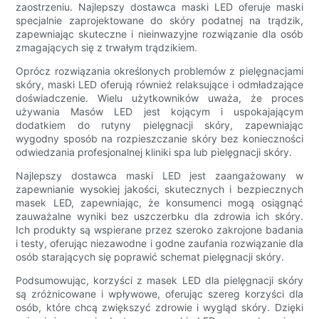
zaostrzeniu. Najlepszy dostawca maski LED oferuje maski
specjalnie zaprojektowane do skóry podatnej na trądzik,
zapewniając skuteczne i nieinwazyjne rozwiązanie dla osób
zmagających się z trwałym trądzikiem.
Oprócz rozwiązania określonych problemów z pielęgnacjami
skóry, maski LED oferują również relaksujące i odmładzające
doświadczenie. Wielu użytkowników uważa, że ​​proces
używania Masów LED jest kojącym i uspokajającym
dodatkiem do rutyny pielęgnacji skóry, zapewniając
wygodny sposób na rozpieszczanie skóry bez konieczności
odwiedzania profesjonalnej kliniki spa lub pielęgnacji skóry.
Najlepszy dostawca maski LED jest zaangażowany w
zapewnianie wysokiej jakości, skutecznych i bezpiecznych
masek LED, zapewniając, że konsumenci mogą osiągnąć
zauważalne wyniki bez uszczerbku dla zdrowia ich skóry.
Ich produkty są wspierane przez szeroko zakrojone badania
i testy, oferując niezawodne i godne zaufania rozwiązanie dla
osób starających się poprawić schemat pielęgnacji skóry.
Podsumowując, korzyści z masek LED dla pielęgnacji skóry
są zróżnicowane i wpływowe, oferując szereg korzyści dla
osób, które chcą zwiększyć zdrowie i wygląd skóry. Dzięki