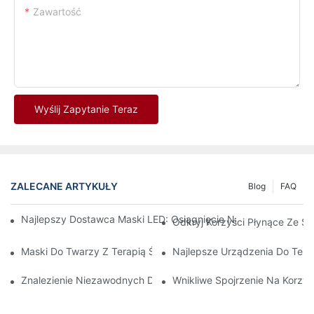
Zawartość
Wyślij Zapytanie Teraz
ZALECANE ARTYKUŁY
Blog
FAQ
Najlepszy Dostawca Maski LED: Osiągnięcie Najwyższej Jakości
Odkryj Korzyści Płynące Ze S
Maski Do Twarzy Z Terapią Światłem Czerwonym: Kompleksowy
Najlepsze Urządzenia Do Tera
Znalezienie Niezawodnych Dostawców Terapii Światłem Czerwo
Wnikliwe Spojrzenie Na Korzyś