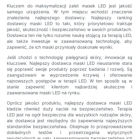
Kluczem do maksymalizacji zalet masek LED jest jakość
samego urządzenia. W tym miejscu wchodzi znaczenie
znalezienia najlepszego dostawcy. Najlepszy ranking
dostawcy maski LED to taki, który priorytetowo traktuje
jakość, skuteczność i bezpieczeństwo w swoich produktach.
Dostawca ten nie tylko rozumie naukę stojącą za terapią LED,
ale także inwestuje w zaawansowaną technologię, aby
zapewnić, że ich maski przyniosły doskonałe wyniki.
Jeśli chodzi o technologię pielęgnacji skóry, innowacje są
kluczowe. Najlepszy dostawca maski LED nieustannie stara
się poprawić swoje produkty poprzez badania i rozwój. Są
zaangażowani w wyprzedzenie krzywej i oferowanie
najnowszych postępów w terapii LED. W ten sposób są w
stanie zapewnić klientom najbardziej skuteczne i
zaawansowane maski LED na rynku.
Oprócz jakości produktu, najlepszy dostawca maski LED
kładzie również duży nacisk na bezpieczeństwo. Terapia
LED jest na ogół bezpieczna dla wszystkich rodzajów skóry,
ale dostawca jest niezbędny do zapewnienia najwyższych
standardów bezpieczeństwa. Obejmuje to przeprowadzenie
dokładnych testów i przestrzegania wytycznych
regulacyjnych w celu zagwarantowania bezpieczeństwa ich