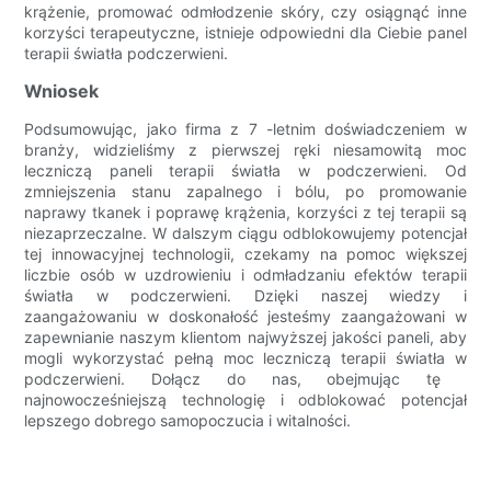
krążenie, promować odmłodzenie skóry, czy osiągnąć inne
korzyści terapeutyczne, istnieje odpowiedni dla Ciebie panel
terapii światła podczerwieni.
Wniosek
Podsumowując, jako firma z 7 -letnim doświadczeniem w
branży, widzieliśmy z pierwszej ręki niesamowitą moc
leczniczą paneli terapii światła w podczerwieni. Od
zmniejszenia stanu zapalnego i bólu, po promowanie
naprawy tkanek i poprawę krążenia, korzyści z tej terapii są
niezaprzeczalne. W dalszym ciągu odblokowujemy potencjał
tej innowacyjnej technologii, czekamy na pomoc większej
liczbie osób w uzdrowieniu i odmładzaniu efektów terapii
światła w podczerwieni. Dzięki naszej wiedzy i
zaangażowaniu w doskonałość jesteśmy zaangażowani w
zapewnianie naszym klientom najwyższej jakości paneli, aby
mogli wykorzystać pełną moc leczniczą terapii światła w
podczerwieni. Dołącz do nas, obejmując tę ​​
najnowocześniejszą technologię i odblokować potencjał
lepszego dobrego samopoczucia i witalności.