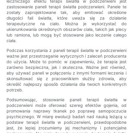
leczniczego efektu terapii światła w podczerwieni jest
zastosowanie paneli terapii światła podczerwieni. Panele te
zostały zaprojektowane tak, aby emitować określone
długości fali światła, które uważa się za działanie
terapeutyczne na ciało. Można je wykorzystać do
ukierunkowania określonych obszarów ciała, takich jak plecy
lub ramiona, lub mogą być stosowane jako leczenie całego
ciała.
Podczas korzystania z paneli terapii światła w podczerwieni
ważne jest przestrzeganie wytycznych i zaleceń producenta
do użycia. Może to pomóc w zapewnieniu, że terapia jest
zarówno bezpieczna, jak i skuteczna. Ważne jest również,
aby używać paneli w połączeniu z innymi formami leczenia i
skonsultować się z pracownikiem służby zdrowia, aby
określić najlepszy sposób działania dla twoich konkretnych
potrzeb.
Podsumowując, stosowanie paneli terapii światła w
podczerwieni może oferować szereg efektów gojenia, od
promowania naprawy tkanek po poprawę samopoczucia
psychicznego. W miarę ewolucji badań nad nauką leżącą u
podstaw terapii światła w podczerwieni, prawdopodobne
jest, że lepiej zrozumiemy jej mechanizmy i potencjalne