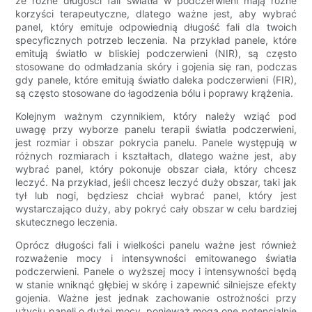
że różne długości fali światła w podczerwieni mają różne
korzyści terapeutyczne, dlatego ważne jest, aby wybrać
panel, który emituje odpowiednią długość fali dla twoich
specyficznych potrzeb leczenia. Na przykład panele, które
emitują światło w bliskiej podczerwieni (NIR), są często
stosowane do odmładzania skóry i gojenia się ran, podczas
gdy panele, które emitują światło daleka podczerwieni (FIR),
są często stosowane do łagodzenia bólu i poprawy krążenia.
Kolejnym ważnym czynnikiem, który należy wziąć pod
uwagę przy wyborze panelu terapii światła podczerwieni,
jest rozmiar i obszar pokrycia panelu. Panele występują w
różnych rozmiarach i kształtach, dlatego ważne jest, aby
wybrać panel, który pokonuje obszar ciała, który chcesz
leczyć. Na przykład, jeśli chcesz leczyć duży obszar, taki jak
tył lub nogi, będziesz chciał wybrać panel, który jest
wystarczająco duży, aby pokryć cały obszar w celu bardziej
skutecznego leczenia.
Oprócz długości fali i wielkości panelu ważne jest również
rozważenie mocy i intensywności emitowanego światła
podczerwieni. Panele o wyższej mocy i intensywności będą
w stanie wniknąć głębiej w skórę i zapewnić silniejsze efekty
gojenia. Ważne jest jednak zachowanie ostrożności przy
użyciu paneli o dużej mocy, ponieważ mogą one potencjalnie