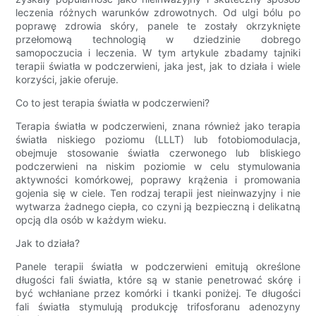
leczenia różnych warunków zdrowotnych. Od ulgi bólu po
poprawę zdrowia skóry, panele te zostały okrzyknięte
przełomową technologią w dziedzinie dobrego
samopoczucia i leczenia. W tym artykule zbadamy tajniki
terapii światła w podczerwieni, jaka jest, jak to działa i wiele
korzyści, jakie oferuje.
Co to jest terapia światła w podczerwieni?
Terapia światła w podczerwieni, znana również jako terapia
światła niskiego poziomu (LLLT) lub fotobiomodulacja,
obejmuje stosowanie światła czerwonego lub bliskiego
podczerwieni na niskim poziomie w celu stymulowania
aktywności komórkowej, poprawy krążenia i promowania
gojenia się w ciele. Ten rodzaj terapii jest nieinwazyjny i nie
wytwarza żadnego ciepła, co czyni ją bezpieczną i delikatną
opcją dla osób w każdym wieku.
Jak to działa?
Panele terapii światła w podczerwieni emitują określone
długości fali światła, które są w stanie penetrować skórę i
być wchłaniane przez komórki i tkanki poniżej. Te długości
fali światła stymulują produkcję trifosforanu adenozyny