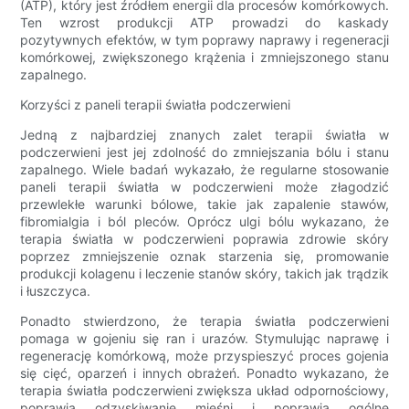
(ATP), który jest źródłem energii dla procesów komórkowych.
Ten wzrost produkcji ATP prowadzi do kaskady
pozytywnych efektów, w tym poprawy naprawy i regeneracji
komórkowej, zwiększonego krążenia i zmniejszonego stanu
zapalnego.
Korzyści z paneli terapii światła podczerwieni
Jedną z najbardziej znanych zalet terapii światła w
podczerwieni jest jej zdolność do zmniejszania bólu i stanu
zapalnego. Wiele badań wykazało, że regularne stosowanie
paneli terapii światła w podczerwieni może złagodzić
przewlekłe warunki bólowe, takie jak zapalenie stawów,
fibromialgia i ból pleców. Oprócz ulgi bólu wykazano, że
terapia światła w podczerwieni poprawia zdrowie skóry
poprzez zmniejszenie oznak starzenia się, promowanie
produkcji kolagenu i leczenie stanów skóry, takich jak trądzik
i łuszczyca.
Ponadto stwierdzono, że terapia światła podczerwieni
pomaga w gojeniu się ran i urazów. Stymulując naprawę i
regenerację komórkową, może przyspieszyć proces gojenia
się cięć, oparzeń i innych obrażeń. Ponadto wykazano, że
terapia światła podczerwieni zwiększa układ odpornościowy,
poprawia odzyskiwanie mięśni i poprawia ogólne