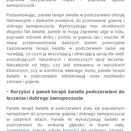
samopoczucie.
Podsumowując, panele terapii światła w podczerwieni oferują
nieinwazyjne i delikatne podejście do promowania gojenia i
dobrego samopoczucia. Wykorzystując moc określonych
długości fali światła, panele te mogą zapewnić ulgę w bólu,
poprawić zdrowie skóry i pomóc w gojeniu ran i urazów. W
miarę przeprowadzania dalszych badań potencjalne
zastosowania terapii światła w podczerwieni nadal się
rozwijają, co czyni ją ekscytującą i obiecującą opcją dla osób
poszukujących naturalnych i skutecznych opcji leczenia.
Niezależnie od tego, czy jest stosowany w warunkach
klinicznych, czy w komforcie własnego domu, panele terapii
światła w podczerwieni odblokowują nowe możliwości
zdrowia i gojenia.
- Korzyści z paneli terapii światła podczerwieni do
leczenia i dobrego samopoczucia
Panele terapii światła w podczerwieni stały się popularnym
narzędziem do promowania gojenia i dobrego samopoczucia
w ostatnich latach. Panele te wykorzystują światło w
podczerwieni do wnikania głęboko w tkanki ciała,
zapewniając szeroki zakres korzyści dla ogólnego zdrowia.