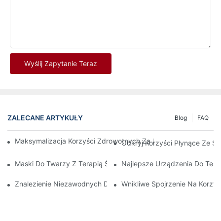
Wyślij Zapytanie Teraz
ZALECANE ARTYKUŁY
Blog
FAQ
Maksymalizacja Korzyści Zdrowotnych Za Pomocą Paneli Terapii
Odkryj Korzyści Płynące Ze S
Maski Do Twarzy Z Terapią Światłem Czerwonym: Kompleksowy
Najlepsze Urządzenia Do Tera
Znalezienie Niezawodnych Dostawców Terapii Światłem Czerwo
Wnikliwe Spojrzenie Na Korzyś