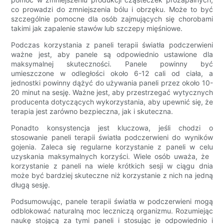
co prowadzi do zmniejszenia bólu i obrzęku. Może to być
szczególnie pomocne dla osób zajmujących się chorobami
takimi jak zapalenie stawów lub szczepy mięśniowe.
Podczas korzystania z paneli terapii światła podczerwieni
ważne jest, aby panele są odpowiednio ustawione dla
maksymalnej skuteczności. Panele powinny być
umieszczone w odległości około 6-12 cali od ciała, a
jednostki powinny dążyć do używania paneli przez około 10-
20 minut na sesję. Ważne jest, aby przestrzegać wytycznych
producenta dotyczących wykorzystania, aby upewnić się, że
terapia jest zarówno bezpieczna, jak i skuteczna.
Ponadto konsystencja jest kluczowa, jeśli chodzi o
stosowanie paneli terapii światła podczerwieni do wyników
gojenia. Zaleca się regularne korzystanie z paneli w celu
uzyskania maksymalnych korzyści. Wiele osób uważa, że ​​
korzystanie z paneli na wiele krótkich sesji w ciągu dnia
może być bardziej skuteczne niż korzystanie z nich na jedną
długą sesję.
Podsumowując, panele terapii światła w podczerwieni mogą
odblokować naturalną moc leczniczą organizmu. Rozumiejąc
naukę stojącą za tymi paneli i stosując je odpowiednio i