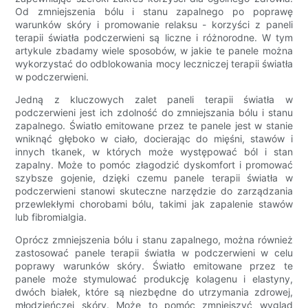
Od zmniejszenia bólu i stanu zapalnego po poprawę
warunków skóry i promowanie relaksu - korzyści z paneli
terapii światła podczerwieni są liczne i różnorodne. W tym
artykule zbadamy wiele sposobów, w jakie te panele można
wykorzystać do odblokowania mocy leczniczej terapii światła
w podczerwieni.
Jedną z kluczowych zalet paneli terapii światła w
podczerwieni jest ich zdolność do zmniejszania bólu i stanu
zapalnego. Światło emitowane przez te panele jest w stanie
wniknąć głęboko w ciało, docierając do mięśni, stawów i
innych tkanek, w których może występować ból i stan
zapalny. Może to pomóc złagodzić dyskomfort i promować
szybsze gojenie, dzięki czemu panele terapii światła w
podczerwieni stanowi skuteczne narzędzie do zarządzania
przewlekłymi chorobami bólu, takimi jak zapalenie stawów
lub fibromialgia.
Oprócz zmniejszenia bólu i stanu zapalnego, można również
zastosować panele terapii światła w podczerwieni w celu
poprawy warunków skóry. Światło emitowane przez te
panele może stymulować produkcję kolagenu i elastyny,
dwóch białek, które są niezbędne do utrzymania zdrowej,
młodzieńczej skóry. Może to pomóc zmniejszyć wygląd