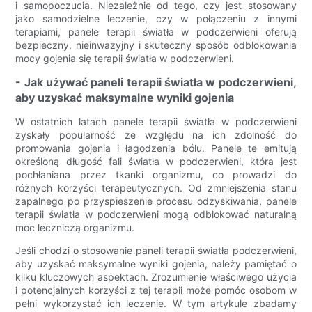
i samopoczucia. Niezależnie od tego, czy jest stosowany
jako samodzielne leczenie, czy w połączeniu z innymi
terapiami, panele terapii światła w podczerwieni oferują
bezpieczny, nieinwazyjny i skuteczny sposób odblokowania
mocy gojenia się terapii światła w podczerwieni.
- Jak używać paneli terapii światła w podczerwieni,
aby uzyskać maksymalne wyniki gojenia
W ostatnich latach panele terapii światła w podczerwieni
zyskały popularność ze względu na ich zdolność do
promowania gojenia i łagodzenia bólu. Panele te emitują
określoną długość fali światła w podczerwieni, która jest
pochłaniana przez tkanki organizmu, co prowadzi do
różnych korzyści terapeutycznych. Od zmniejszenia stanu
zapalnego po przyspieszenie procesu odzyskiwania, panele
terapii światła w podczerwieni mogą odblokować naturalną
moc leczniczą organizmu.
Jeśli chodzi o stosowanie paneli terapii światła podczerwieni,
aby uzyskać maksymalne wyniki gojenia, należy pamiętać o
kilku kluczowych aspektach. Zrozumienie właściwego użycia
i potencjalnych korzyści z tej terapii może pomóc osobom w
pełni wykorzystać ich leczenie. W tym artykule zbadamy