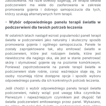
zastosowania. Na razie dowody sugerują, że terapia światła
podczerwieni ma wiele do zaoferowania w zakresie
promowania gojenia i dobrego samopoczucia dla tych,
którzy szukają alternatywnych form terapii.
- Wybór odpowiedniego panelu terapii światła w
podczerwieni dla twoich potrzeb leczenia
W ostatnich latach nastąpił wzrost popularności paneli terapii
światła w podczerwieni jako naturalny i skuteczny sposób
promowania gojenia i ogólnego samopoczucia. Panele te
zostały zaprojektowane tak, aby emitować światło w
podczerwieni, które jest rodzajem światła, które jest
niewidoczne dla nagiego oka, ale jest w stanie penetrować
skórę i stymulować gojenie się na poziomie komórkowym.
Ponieważ zapotrzebowanie na panele terapii światła w
podczerwieni stale rośnie, coraz ważniejsze staje się, że
osoby rozumieją różne dostępne opcje i sposób wyboru
odpowiedniego panelu dla ich konkretnych potrzeb leczenia.
Jeśli chodzi o wybór odpowiedniego panelu terapii światła
podczerwieni, należy wziąć pod uwagę kilka czynników.
Pierwszym i najważniejszym czynnikiem jest długość fali
światła podczerwieni emitowanego przez panel. Wykazano,