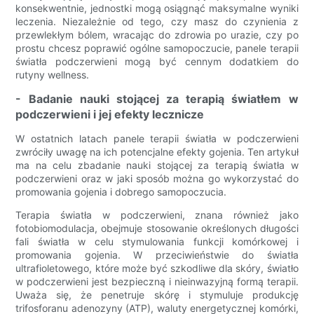
konsekwentnie, jednostki mogą osiągnąć maksymalne wyniki
leczenia. Niezależnie od tego, czy masz do czynienia z
przewlekłym bólem, wracając do zdrowia po urazie, czy po
prostu chcesz poprawić ogólne samopoczucie, panele terapii
światła podczerwieni mogą być cennym dodatkiem do
rutyny wellness.
- Badanie nauki stojącej za terapią światłem w
podczerwieni i jej efekty lecznicze
W ostatnich latach panele terapii światła w podczerwieni
zwróciły uwagę na ich potencjalne efekty gojenia. Ten artykuł
ma na celu zbadanie nauki stojącej za terapią światła w
podczerwieni oraz w jaki sposób można go wykorzystać do
promowania gojenia i dobrego samopoczucia.
Terapia światła w podczerwieni, znana również jako
fotobiomodulacja, obejmuje stosowanie określonych długości
fali światła w celu stymulowania funkcji komórkowej i
promowania gojenia. W przeciwieństwie do światła
ultrafioletowego, które może być szkodliwe dla skóry, światło
w podczerwieni jest bezpieczną i nieinwazyjną formą terapii.
Uważa się, że penetruje skórę i stymuluje produkcję
trifosforanu adenozyny (ATP), waluty energetycznej komórki,