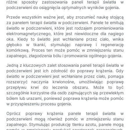
różne sposoby zastosowania paneli terapii światła w
podczerwieni do osiągnięcia optymalnych wyników gojenia.
Przede wszystkim ważne jest, aby zrozumieć naukę stojącą
za panelem terapii światła w podczerwieni. Panele te emitują
światło w podczerwieni, które jest rodzajem promieniowania
elektromagnetycznego, które jest niewidoczne dla nagiego
oka. Kiedy to światło jest wchłaniane przez ciało, wnika
głęboko w tkanki, stymulując naprawę i regenerację
komórkową. Proces ten może pomóc w zmniejszeniu stanu
zapalnego, złagodzenia bólu i promowania ogólnego gojenia.
Jedną z kluczowych zalet stosowania paneli terapii światła w
podczerwieni jest ich zdolność do poprawy krążenia. Gdy
światło w podczerwieni jest wchłaniane przez ciało, pomaga
rozszerzyć naczynia krwionośne, umożliwiając poprawę
przepływu krwi do leczenia obszaru. Może to być
szczególnie korzystne dla osób zajmujących się przewlekłym
bólem lub urazami, ponieważ poprawa krążenia może pomóc
w przyspieszeniu procesu gojenia.
Oprócz poprawy krążenia panele terapii światła w
podczerwieni mogą również pomóc w zmniejszeniu stanu
zapalnego. Stymulując produkcję tlenku azotu, panele mogą
pomóc w zmniejszeniu produkcji cząsteczek prozapalnych,