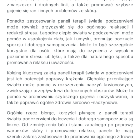
zmarszczek i drobnych linii, a także promować szybsze
gojenie się ran i innych problemów ze skórą.
Ponadto zastosowanie paneli terapii światła podczerwieni
może również przyczynić się do ogólnego relaksacji i
redukcji stresu. Łagodne ciepło światła w podczerwieni może
pomóc w uspokojeniu ciała, jak i umysłu, promując poczucie
spokoju i dobrego samopoczucia. Może to być szczególnie
korzystne dla osób, które mają do czynienia z wysokim
poziomem stresu lub lęku, a także dla naturalnego sposobu
promowania relaksu i uważności.
Kolejną kluczową zaletą paneli terapii światła w podczerwieni
jest ich potencjał poprawy krążenia. Głębokie przenikające
światło może pomóc w rozszerzeniu naczyń krwionośnych,
zwiększając przepływ krwi do leczonych obszarów. Może to
pomóc w promowaniu szybszego gojenia i odzyskiwania, a
także poprawić ogólne zdrowie sercowo -naczyniowe.
Ogólnie rzecz biorąc, korzyści płynące z paneli terapii
światła podczerwieni do leczenia i dobrego samopoczucia są
liczne. Od zmniejszenia bólu i stanu zapalnego po poprawę
warunków skóry i promowanie relaksu, panele te mają
szeroki zakres zastosowań do promowania ogólnego zdrowia