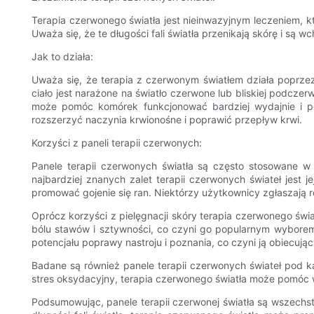
Terapia czerwonego światła jest nieinwazyjnym leczeniem, k
Uważa się, że te długości fali światła przenikają skórę i są
Jak to działa:
Uważa się, że terapia z czerwonym światłem działa poprz
ciało jest narażone na światło czerwone lub bliskiej podczer
może pomóc komórek funkcjonować bardziej wydajnie i po
rozszerzyć naczynia krwionośne i poprawić przepływ krwi.
Korzyści z paneli terapii czerwonych:
Panele terapii czerwonych światła są często stosowane 
najbardziej znanych zalet terapii czerwonych świateł jest 
promować gojenie się ran. Niektórzy użytkownicy zgłaszają r
Oprócz korzyści z pielęgnacji skóry terapia czerwonego świa
bólu stawów i sztywności, co czyni go popularnym wyborem
potencjału poprawy nastroju i poznania, co czyni ją obiecuj
Badane są również panele terapii czerwonych świateł pod k
stres oksydacyjny, terapia czerwonego światła może pomóc w 
Podsumowując, panele terapii czerwonej światła są wszechst