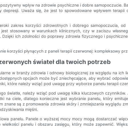
ją pozytywny wpływ na zdrowie psychiczne i dobre samopoczucie. B
wy depresji. Uważa się, że jest to spowodowane wpływem terapii c
szeroki zakres korzyści zdrowotnych i dobrego samopoczucia, od
zy jest stosowany w warunkach klinicznych, czy w zaciszu własneg
ięki ich zdolności do poprawy zdrowia fizycznego i psychicznego
zerwonych świateł dla twoich potrzeb
opularne w branży zdrowia i odnowy biologicznej ze względu na ich l
lu dostępnych opcjach może być zniechęcające, aby wybrać odpowied
 które należy wziąć pod uwagę przy wyborze panelu terapii czerw
ego światła, należy wziąć pod uwagę kilka kluczowych czynników. J
ki na ciele, dlatego konieczne jest wybranie panelu, który emituj
0 nm znane są z promowania zdrowia skóry i zmniejszania wyglądu z
odzyskiwania mięśni.
iowa panelu. Panele o wyższej mocy mocy mogą dostarczać więce
e wielkości panelu i obszaru zasięgu, który może zapewnić. Wię