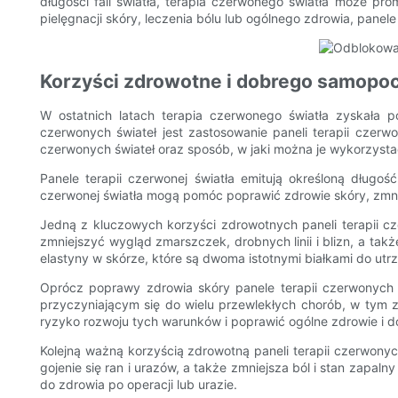
długości fali światła, terapia czerwonego światła może pr
pielęgnacji skóry, leczenia bólu lub ogólnego zdrowia, panele
Korzyści zdrowotne i dobrego samopoc
W ostatnich latach terapia czerwonego światła zyskała 
czerwonych świateł jest zastosowanie paneli terapii cze
czerwonych świateł oraz sposób, w jaki można je wykorzys
Panele terapii czerwonej światła emitują określoną długo
czerwonej światła mogą pomóc poprawić zdrowie skóry, zmn
Jedną z kluczowych korzyści zdrowotnych paneli terapii c
zmniejszyć wygląd zmarszczek, drobnych linii i blizn, a tak
elastyny ​​w skórze, które są dwoma istotnymi białkami do ut
Oprócz poprawy zdrowia skóry panele terapii czerwonych 
przyczyniającym się do wielu przewlekłych chorób, w tym z
ryzyko rozwoju tych warunków i poprawić ogólne zdrowie i 
Kolejną ważną korzyścią zdrowotną paneli terapii czerwonyc
gojenie się ran i urazów, a także zmniejsza ból i stan zapaln
do zdrowia po operacji lub urazie.