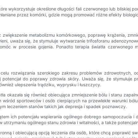
tóre wykorzystuje określone długości fali czerwonego lub bliskiej
 wchłaniane przez komórki, gdzie mogą promować różne efekty biologi
ez zwiększenie metabolizmu komórkowego, poprawę krążenia, zmnie
wieni, uważa się, że stymuluje wytwarzanie trifosforanu adenozynow
móc w procesie gojenia. Ponadto terapia światła czerwonego m
w celu rozwiązania szerokiego zakresu problemów zdrowotnych, o
jej potencjał do poprawy zdrowia skóry. Uważa się, że stymuluje p
ównież ulepszenia trądziku, wyprysku i łuszczycy.
tła okazała się również obiecująca zmniejszenie bólu i stanu zapa
 wśród sportowców i osób cierpiących na przewlekłe warunki bólu
ącym leczeniem stanów takich jak depresja i spadek poznawczy.
ątem ich potencjału wspierania ogólnego dobrego samopoczucia i 
utrzymaniu ogólnego stanu zdrowia i witalności, a także potencjaln
ronną i obiecującą opcją leczenia dla osób, które chcą poprawić 