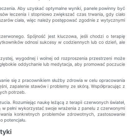
leczenia. Aby uzyskać optymalne wyniki, panele powinny być
ów leczenia i stopniowo zwiększać czas trwania, gdy ciało
 obszarów ciała, więc należy postępować zgodnie z wytycznymi
zerwonego. Spójność jest kluczowa, jeśli chodzi o terapię
użytkowników odnosi sukcesy w codziennych lub co dzień, ale
zystej, wygodnej i wolnej od rozproszenia przestrzeni może
ak głębokie oddychanie lub medytacja, aby promować poczucie
anie się z pracownikiem służby zdrowia w celu opracowania
śni, zapalenie stawów i problemy ze skórą. Współpracując z
ych potrzeb.
cia. Rozumiejąc naukę leżącą z terapii czerwonych świateł,
gą w pełni wykorzystać swoje wrażenia z panelu z czerwonymi
zywania konkretnych problemów zdrowotnych, zastosowanie
o potencjału.
tyki