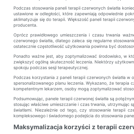
Podczas stosowania paneli terapii czerwonych światła koni
ustawione w odległości, które zapewniają odpowiednie pok
aklimatyzuje się do terapii. Większość paneli terapii czerw
producenta.
Oprócz prawidłowego umieszczenia i czasu trwania ważne j
czerwonego światła, dlatego zaleca się regularne stosowani
ostatecznie częstotliwość użytkowania powinna być dostoso
Ponadto ważne jest, aby zoptymalizować środowisko, w któr
zwiększyć ogólną skuteczność leczenia. Niektórzy użytkowni
spokoju podczas sesji terapeutycznej.
Podczas korzystania z paneli terapii czerwonych światła 
spersonalizowanego planu leczenia. Wykazano, że terapia c
kompetentnym lekarzem, osoby mogą zoptymalizować stosowan
Podsumowując, panele terapii czerwonej światła są potężny
stosując właściwe umieszczanie i czas trwania, utrzymując 
światłami. Niezależnie od tego, czy stosowanie terapii
kompleksowego i świadomego podejścia do stosowania paneli 
Maksymalizacja korzyści z terapii czer