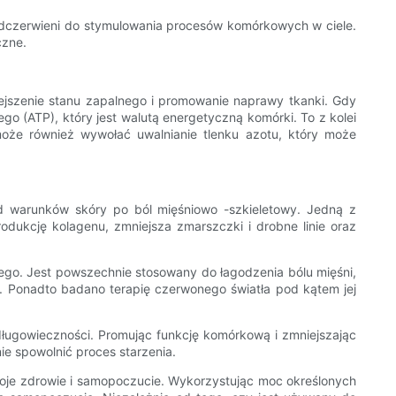
 podczerwieni do stymulowania procesów komórkowych w ciele.
czne.
jszenie stanu zapalnego i promowanie naprawy tkanki. Gdy
ego (ATP), który jest walutą energetyczną komórki. To z kolei
oże również wywołać uwalnianie tlenku azotu, który może
d warunków skóry po ból mięśniowo -szkieletowy. Jedną z
rodukcję kolagenu, zmniejsza zmarszczki i drobne linie oraz
lnego. Jest powszechnie stosowany do łagodzenia bólu mięśni,
. Ponadto badano terapię czerwonego światła pod kątem jej
długowieczności. Promując funkcję komórkową i zmniejszając
ie spowolnić proces starzenia.
swoje zdrowie i samopoczucie. Wykorzystując moc określonych