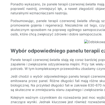
Ponadto wykazano, że panele terapii czerwonej światła ma
poprawić nastrój, zmniejszyć lęk, a nawet złagodzić obja
naturalnymi wzmacniaczami nastroju.
Podsumowując, panele terapii czerwonej światła oferują 
promowanie gojenia i regeneracji. Niezależnie od tego, c
skutecznym sposobem na poprawę ogólnego samopoczucia. Dz
osób, które chcą zwiększyć zdrowie i dobre samopoczucie.
Wybór odpowiedniego panelu terapii c
Panele terapii czerwonej światła stają się coraz bardziej p
zapalenie i zwiększenie odzyskiwania mięśni. Przy tak wie
potrzeb. W tym kompleksowym przewodniku zbadamy czynniki,
Jeśli chodzi o wybór odpowiedniego panelu terapii czerwon
emitowana przez panel. Różne długości fali mają różne skut
biologicznej. Na przykład długości fali w zakresie 630-67
są skuteczne w zmniejszaniu stanu zapalnego i zwiększenia 
Kolejnym ważnym czynnikiem do rozważenia jest moc wyjśc
znaczące wyniki. Jednak kluczowe jest również rozważeni