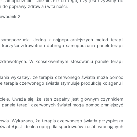
lne samopoczucie. Niezależnie od tego, czy jest używany do
e do poprawy zdrowia i witalności.
samopoczucia. Jedną z najpopularniejszych metod terapii
korzyści zdrowotne i dobrego samopoczucia paneli terapii
ci zdrowotnych. W konsekwentnym stosowaniu panele terapii
adania wykazały, że terapia czerwonego światła może pomóc
że terapia czerwonego światła stymuluje produkcję kolagenu i
iele. Uważa się, że stan zapalny jest głównym czynnikiem
e, panele terapii czerwonych świateł mogą pomóc zmniejszyć
drowia. Wykazano, że terapia czerwonego światła przyspiesza
h świateł jest idealną opcją dla sportowców i osób wracających