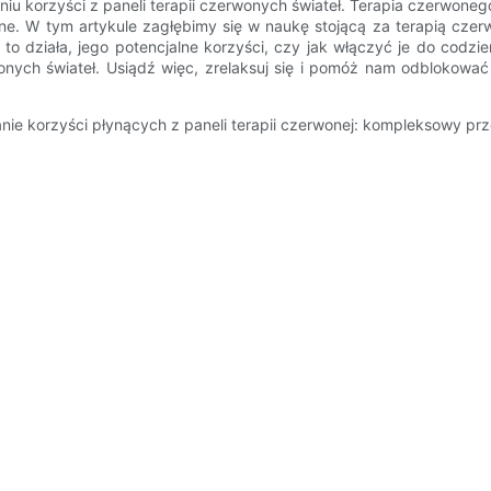
orzyści z paneli terapii czerwonych świateł. Terapia czerwonego ś
otne. W tym artykule zagłębimy się w naukę stojącą za terapią c
to działa, jego potencjalne korzyści, czy jak włączyć je do codzi
onych świateł. Usiądź więc, zrelaksuj się i pomóż nam odblokować 