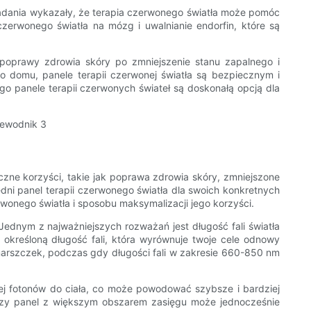
adania wykazały, że terapia czerwonego światła może pomóc
zerwonego światła na mózg i uwalnianie endorfin, które są
 poprawy zdrowia skóry po zmniejszenie stanu zapalnego i
o domu, panele terapii czerwonej światła są bezpiecznym i
 panele terapii czerwonych świateł są doskonałą opcją dla
iczne korzyści, takie jak poprawa zdrowia skóry, zmniejszone
ni panel terapii czerwonego światła dla swoich konkretnych
onego światła i sposobu maksymalizacji jego korzyści.
ednym z najważniejszych rozważań jest długość fali światła
e określoną długość fali, która wyrównuje twoje cele odnowy
marszczek, podczas gdy długości fali w zakresie 660-850 nm
j fotonów do ciała, co może powodować szybsze i bardziej
kszy panel z większym obszarem zasięgu może jednocześnie