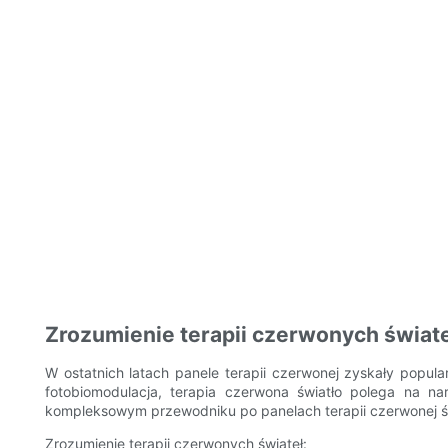
Zrozumienie terapii czerwonych świateł: 
W ostatnich latach panele terapii czerwonej zyskały popul
fotobiomodulacja, terapia czerwona światło polega na n
kompleksowym przewodniku po panelach terapii czerwonej świat
Zrozumienie terapii czerwonych świateł: