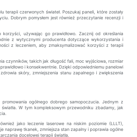
 terapii czerwonych świateł. Poszukaj paneli, które zostały
yciu. Dobrym pomysłem jest również przeczytanie recenzji i
 korzyści, używając go prawidłowo. Zacznij od określania
godnie z wytycznymi producenta dotyczące wykorzystania i
ności z leczeniem, aby zmaksymalizować korzyści z terapii
czynników, takich jak długość fali, moc wyjściowa, rozmiar
 prawidłowo i konsekwentnie. Dzięki odpowiedniemu panelowi
zdrowia skóry, zmniejszenia stanu zapalnego i zwiększenia
 do promowania ogólnego dobrego samopoczucia. Jednym z
onej światła. W tym kompleksowym przewodniku zbadamy, jak
cia.
wnież jako leczenie laserowe na niskim poziomie (LLLT),
je naprawę tkanek, zmniejsza stan zapalny i poprawia ogólne
arczania docelowej terapii światła.