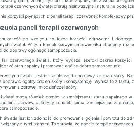
omować gojenie, zmniejszyć ból i stan zapalny oraz wspierać ogó
 terapii czerwonych świateł oferują nieinwazyjne i naturalne podejści
zucia paneli terapii czerwonych
popularność ze względu na liczne korzyści zdrowotne i dobrego 
rwonych świateł. W tym kompleksowym przewodniku zbadamy różne 
tać do poprawy ogólnego samopoczucia.
ść fali czerwonego światła, który wykazał szeroki zakres korzyś
iejszyć stan zapalny i promować ogólne dobre samopoczucie.
zerwonych światła jest ich zdolność do poprawy zdrowia skóry. B
że poprawić ogólny odcień skóry i konsystencję. Wynika to z faktu, 
rzymywania zdrowej, młodzieńczej skóry.
świateł mogą również pomóc w zmniejszeniu stanu zapalnego w c
apalenia stawów, cukrzycy i chorób serca. Zmniejszając zapaleni
dobre samopoczucie.
h światła jest ich zdolność do promowania gojenia i powrotu do z
y związany z tymi stanami. To sprawia, że ​​panele terapii czerwonyc