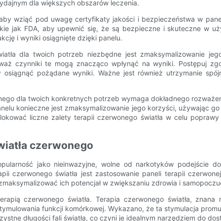
wydajnym dla większych obszarów leczenia.
 aby wziąć pod uwagę certyfikaty jakości i bezpieczeństwa w panelu
kie jak FDA, aby upewnić się, że są bezpieczne i skuteczne w uż
cję i wyniki osiągnięte dzięki panelu.
atła dla twoich potrzeb niezbędne jest zmaksymalizowanie jego
ieważ czynniki te mogą znacząco wpłynąć na wyniki. Postępuj z
aby osiągnąć pożądane wyniki. Ważne jest również utrzymanie spój
go dla twoich konkretnych potrzeb wymaga dokładnego rozważenia 
anelu konieczne jest zmaksymalizowanie jego korzyści, używając go
lokować liczne zalety terapii czerwonego światła w celu poprawy 
światła czerwonego
 popularność jako nieinwazyjne, wolne od narkotyków podejście
apii czerwonego światła jest zastosowanie paneli terapii czerw
 zmaksymalizować ich potencjał w zwiększaniu zdrowia i samopoczu
rapią czerwonego światła. Terapia czerwonego światła, znana ró
 stymulowania funkcji komórkowej. Wykazano, że ta stymulacja promu
zystne długości fali światła, co czyni je idealnym narzędziem do dost