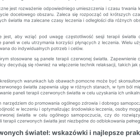
eczne jest rozważenie odpowiedniego umieszczenia i czasu trwania 
rycie docelowego obszaru. Zaleca się rozpocząć od krótszych czas
onych światła ma zalecane czasy leczenia i odległości dla różnych
est, aby wziąć pod uwagę częstotliwość sesji terapii światła c
e paneli w celu utrzymania korzyści płynących z leczenia. Wielu 
wana do indywidualnych potrzeb i celów.
ym stosowane są panele terapii czerwonej światła. Zapewnienie c
cy decydują się również na włączenie technik relaksacji, takich j
w określonych warunkach lub obawach pomocne może być skonsultow
zerwonego światła zapewnia ulgę w różnych stanach, w tym ból mię
ie paneli terapii czerwonych światła w celu uzyskania ich unikaln
m narzędziem do promowania ogólnego zdrowia i dobrego samopoczu
spójność w leczeniu i optymalizując środowisko leczenia, osoby mo
 czerwonej światła w celu ogólnego samopoczucia, czy do rozwią
terapii czerwonych światła jest niezbędne do odblokowania pełneg
wonych świateł: wskazówki i najlepsze prak