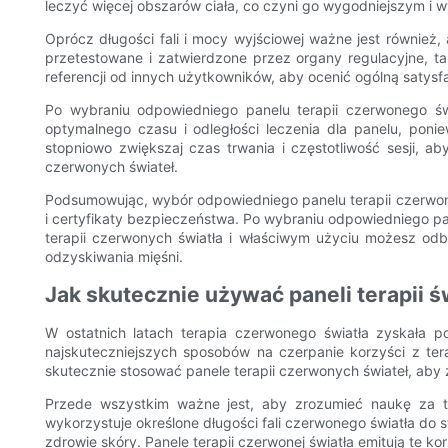
leczyć więcej obszarów ciała, co czyni go wygodniejszym i 
Oprócz długości fali i mocy wyjściowej ważne jest również,
przetestowane i zatwierdzone przez organy regulacyjne, ta
referencji od innych użytkowników, aby ocenić ogólną satysfak
Po wybraniu odpowiedniego panelu terapii czerwonego świ
optymalnego czasu i odległości leczenia dla panelu, pon
stopniowo zwiększaj czas trwania i częstotliwość sesji, 
czerwonych świateł.
Podsumowując, wybór odpowiedniego panelu terapii czerwone
i certyfikaty bezpieczeństwa. Po wybraniu odpowiedniego p
terapii czerwonych światła i właściwym użyciu możesz odb
odzyskiwania mięśni.
Jak skutecznie używać paneli terapii 
W ostatnich latach terapia czerwonego światła zyskała
najskuteczniejszych sposobów na czerpanie korzyści z ter
skutecznie stosować panele terapii czerwonych świateł, aby
Przede wszystkim ważne jest, aby zrozumieć naukę za te
wykorzystuje określone długości fali czerwonego światła do
zdrowie skóry. Panele terapii czerwonej światła emitują te kor