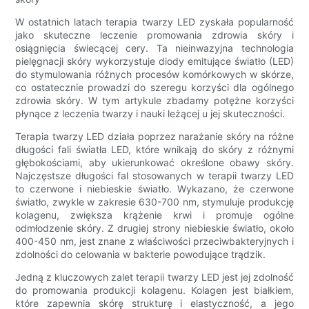
W ostatnich latach terapia twarzy LED zyskała popularność
jako skuteczne leczenie promowania zdrowia skóry i
osiągnięcia świecącej cery. Ta nieinwazyjna technologia
pielęgnacji skóry wykorzystuje diody emitujące światło (LED)
do stymulowania różnych procesów komórkowych w skórze,
co ostatecznie prowadzi do szeregu korzyści dla ogólnego
zdrowia skóry. W tym artykule zbadamy potężne korzyści
płynące z leczenia twarzy i nauki leżącej u jej skuteczności.
Terapia twarzy LED działa poprzez narażanie skóry na różne
długości fali światła LED, które wnikają do skóry z różnymi
głębokościami, aby ukierunkować określone obawy skóry.
Najczęstsze długości fal stosowanych w terapii twarzy LED
to czerwone i niebieskie światło. Wykazano, że czerwone
światło, zwykle w zakresie 630-700 nm, stymuluje produkcję
kolagenu, zwiększa krążenie krwi i promuje ogólne
odmłodzenie skóry. Z drugiej strony niebieskie światło, około
400-450 nm, jest znane z właściwości przeciwbakteryjnych i
zdolności do celowania w bakterie powodujące trądzik.
Jedną z kluczowych zalet terapii twarzy LED jest jej zdolność
do promowania produkcji kolagenu. Kolagen jest białkiem,
które zapewnia skórę strukturę i elastyczność, a jego