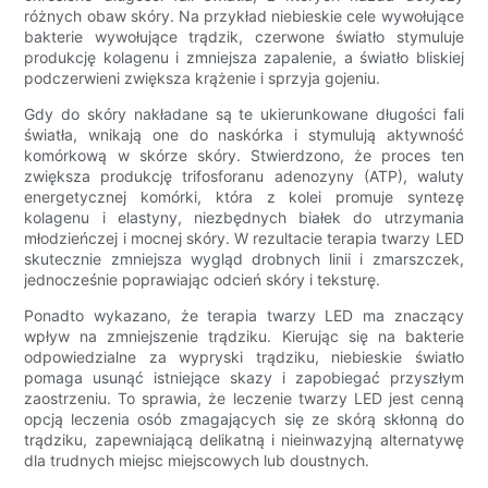
różnych obaw skóry. Na przykład niebieskie cele wywołujące
bakterie wywołujące trądzik, czerwone światło stymuluje
produkcję kolagenu i zmniejsza zapalenie, a światło bliskiej
podczerwieni zwiększa krążenie i sprzyja gojeniu.
Gdy do skóry nakładane są te ukierunkowane długości fali
światła, wnikają one do naskórka i stymulują aktywność
komórkową w skórze skóry. Stwierdzono, że proces ten
zwiększa produkcję trifosforanu adenozyny (ATP), waluty
energetycznej komórki, która z kolei promuje syntezę
kolagenu i elastyny, niezbędnych białek do utrzymania
młodzieńczej i mocnej skóry. W rezultacie terapia twarzy LED
skutecznie zmniejsza wygląd drobnych linii i zmarszczek,
jednocześnie poprawiając odcień skóry i teksturę.
Ponadto wykazano, że terapia twarzy LED ma znaczący
wpływ na zmniejszenie trądziku. Kierując się na bakterie
odpowiedzialne za wypryski trądziku, niebieskie światło
pomaga usunąć istniejące skazy i zapobiegać przyszłym
zaostrzeniu. To sprawia, że ​​leczenie twarzy LED jest cenną
opcją leczenia osób zmagających się ze skórą skłonną do
trądziku, zapewniającą delikatną i nieinwazyjną alternatywę
dla trudnych miejsc miejscowych lub doustnych.