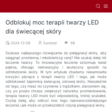
Odblokuj moc terapii twarzy LED
dla świecącej skóry
2024-12-08
Sunsred
98
Szukasz najlepszego rozwiązania do pielęgnacji skóry, aby
osiągnąć promienną i młodzieńczą cerę? Nie szukaj dalej niż
leczenie twarzy. To innowacyjne leczenie szturmuje świat
piękna, oferując nieinwazyjny i skuteczny sposób na
odmłodzenie skóry. W tym artykule zbadamy niesamowite
korzyści płynące z terapii twarzy LED i tego, jak może
odblokować tajemnicę świecącej, zdrowej skóry. Niezależnie
od tego, czy masz do czynienia z trądzikiem, starzeniem się,
czy po prostu chcesz zwiększyć naturalny promieniowanie,
terapia twarzy LED może być odpowiedzią, której szukałeś.
Czytaj dalej, aby odkryć moc tego najnowocześniejszego
leczenia i jak może on przekształcić rutynę pielęgnacji skóry.