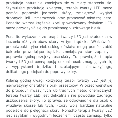
produkcja naturalnie zmniejsza się w miarę starzenia się.
Stymulując produkcję kolagenu, terapia twarzy LED może
pomóc poprawić jędrność skóry, zmniejszyć wygląd
drobnych linii i zmarszczek oraz promować młodszą cerę.
Ponadto wzrost krążenia krwi spowodowany światłem LED
może przyczynić się do promiennego, zdrowego blasku.
Ponadto wykazano, że terapia twarzy LED jest skuteczna w
leczeniu różnych obaw skóry, w tym trądziku. Właściwości
przeciwbakteryjne niebieskiego światła mogą pomóc zabić
bakterie powodujące trądzik, zmniejszyć stan zapalny i
poprawić ogólną przejrzystość skóry. To sprawia, że ​​terapia
twarzy LED jest cenną opcją leczenia osób zmagających się
z wypryskami trądziku i szukającym nieinwazyjnego,
delikatnego podejścia do poprawy skóry.
Kolejną godną uwagi korzyścią terapii twarzy LED jest jej
nieinwazyjny charakter i brak przestojów. W przeciwieństwie
do procedur inwazyjnych lub trudnych metod chemicznych
terapia twarzy LED jest delikatna i nie powoduje żadnego
uszkodzenia skóry. To sprawia, że ​​odpowiednie dla osób o
wrażliwej skórze lub tych, którzy wolą bardziej naturalne
podejście do pielęgnacji skóry. Ponadto terapia twarzy LED
jest szybkim i wygodnym leczeniem, często zajmując tylko