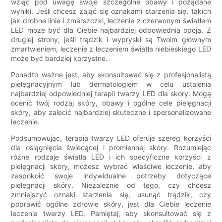
wziąć pod uwagę swoje szczególne obawy i pożądane
wyniki. Jeśli chcesz zająć się oznakami starzenia się, takich
jak drobne linie i zmarszczki, leczenie z czerwonym światłem
LED może być dla Ciebie najbardziej odpowiednią opcją. Z
drugiej strony, jeśli trądzik i wypryski są Twoim głównym
zmartwieniem, leczenie z leczeniem światła niebieskiego LED
może być bardziej korzystne.
Ponadto ważne jest, aby skonsultować się z profesjonalistą
pielęgnacyjnym lub dermatologiem w celu ustalenia
najbardziej odpowiedniej terapii twarzy LED dla skóry. Mogą
ocenić twój rodzaj skóry, obawy i ogólne cele pielęgnacji
skóry, aby zalecić najbardziej skuteczne i spersonalizowane
leczenie.
Podsumowując, terapia twarzy LED oferuje szereg korzyści
dla osiągnięcia świecącej i promiennej skóry. Rozumiejąc
różne rodzaje światła LED i ich specyficzne korzyści z
pielęgnacji skóry, możesz wybrać właściwe leczenie, aby
zaspokoić swoje indywidualne potrzeby dotyczące
pielęgnacji skóry. Niezależnie od tego, czy chcesz
zmniejszyć oznaki starzenia się, usunąć trądzik, czy
poprawić ogólne zdrowie skóry, jest dla Ciebie leczenie
leczenia twarzy LED. Pamiętaj, aby skonsultować się z