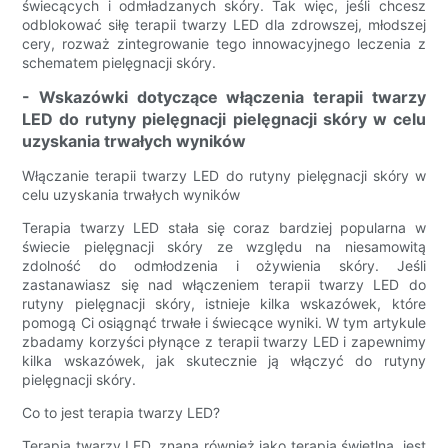
świecących i odmładzanych skóry. Tak więc, jeśli chcesz
odblokować siłę terapii twarzy LED dla zdrowszej, młodszej
cery, rozważ zintegrowanie tego innowacyjnego leczenia z
schematem pielęgnacji skóry.
- Wskazówki dotyczące włączenia terapii twarzy
LED do rutyny pielęgnacji pielęgnacji skóry w celu
uzyskania trwałych wyników
Włączanie terapii twarzy LED do rutyny pielęgnacji skóry w
celu uzyskania trwałych wyników
Terapia twarzy LED stała się coraz bardziej popularna w
świecie pielęgnacji skóry ze względu na niesamowitą
zdolność do odmłodzenia i ożywienia skóry. Jeśli
zastanawiasz się nad włączeniem terapii twarzy LED do
rutyny pielęgnacji skóry, istnieje kilka wskazówek, które
pomogą Ci osiągnąć trwałe i świecące wyniki. W tym artykule
zbadamy korzyści płynące z terapii twarzy LED i zapewnimy
kilka wskazówek, jak skutecznie ją włączyć do rutyny
pielęgnacji skóry.
Co to jest terapia twarzy LED?
Terapia twarzy LED, znana również jako terapia świetlna, jest