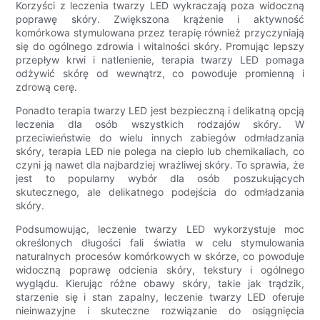
Korzyści z leczenia twarzy LED wykraczają poza widoczną
poprawę skóry. Zwiększona krążenie i aktywność
komórkowa stymulowana przez terapię również przyczyniają
się do ogólnego zdrowia i witalności skóry. Promując lepszy
przepływ krwi i natlenienie, terapia twarzy LED pomaga
odżywić skórę od wewnątrz, co powoduje promienną i
zdrową cerę.
Ponadto terapia twarzy LED jest bezpieczną i delikatną opcją
leczenia dla osób wszystkich rodzajów skóry. W
przeciwieństwie do wielu innych zabiegów odmładzania
skóry, terapia LED nie polega na ciepło lub chemikaliach, co
czyni ją nawet dla najbardziej wrażliwej skóry. To sprawia, że
​​jest to popularny wybór dla osób poszukujących
skutecznego, ale delikatnego podejścia do odmładzania
skóry.
Podsumowując, leczenie twarzy LED wykorzystuje moc
określonych długości fali światła w celu stymulowania
naturalnych procesów komórkowych w skórze, co powoduje
widoczną poprawę odcienia skóry, tekstury i ogólnego
wyglądu. Kierując różne obawy skóry, takie jak trądzik,
starzenie się i stan zapalny, leczenie twarzy LED oferuje
nieinwazyjne i skuteczne rozwiązanie do osiągnięcia