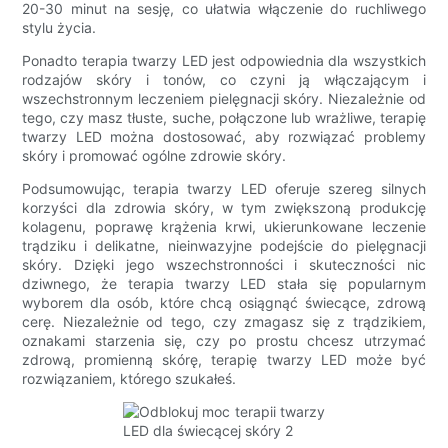
20-30 minut na sesję, co ułatwia włączenie do ruchliwego
stylu życia.
Ponadto terapia twarzy LED jest odpowiednia dla wszystkich
rodzajów skóry i tonów, co czyni ją włączającym i
wszechstronnym leczeniem pielęgnacji skóry. Niezależnie od
tego, czy masz tłuste, suche, połączone lub wrażliwe, terapię
twarzy LED można dostosować, aby rozwiązać problemy
skóry i promować ogólne zdrowie skóry.
Podsumowując, terapia twarzy LED oferuje szereg silnych
korzyści dla zdrowia skóry, w tym zwiększoną produkcję
kolagenu, poprawę krążenia krwi, ukierunkowane leczenie
trądziku i delikatne, nieinwazyjne podejście do pielęgnacji
skóry. Dzięki jego wszechstronności i skuteczności nic
dziwnego, że terapia twarzy LED stała się popularnym
wyborem dla osób, które chcą osiągnąć świecące, zdrową
cerę. Niezależnie od tego, czy zmagasz się z trądzikiem,
oznakami starzenia się, czy po prostu chcesz utrzymać
zdrową, promienną skórę, terapię twarzy LED może być
rozwiązaniem, którego szukałeś.