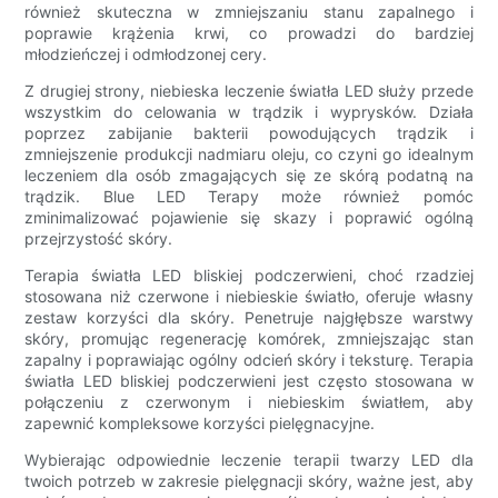
również skuteczna w zmniejszaniu stanu zapalnego i
poprawie krążenia krwi, co prowadzi do bardziej
młodzieńczej i odmłodzonej cery.
Z drugiej strony, niebieska leczenie światła LED służy przede
wszystkim do celowania w trądzik i wyprysków. Działa
poprzez zabijanie bakterii powodujących trądzik i
zmniejszenie produkcji nadmiaru oleju, co czyni go idealnym
leczeniem dla osób zmagających się ze skórą podatną na
trądzik. Blue LED Terapy może również pomóc
zminimalizować pojawienie się skazy i poprawić ogólną
przejrzystość skóry.
Terapia światła LED bliskiej podczerwieni, choć rzadziej
stosowana niż czerwone i niebieskie światło, oferuje własny
zestaw korzyści dla skóry. Penetruje najgłębsze warstwy
skóry, promując regenerację komórek, zmniejszając stan
zapalny i poprawiając ogólny odcień skóry i teksturę. Terapia
światła LED bliskiej podczerwieni jest często stosowana w
połączeniu z czerwonym i niebieskim światłem, aby
zapewnić kompleksowe korzyści pielęgnacyjne.
Wybierając odpowiednie leczenie terapii twarzy LED dla
twoich potrzeb w zakresie pielęgnacji skóry, ważne jest, aby