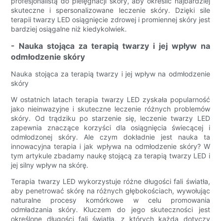
profesjonalistą do pielęgnacji skóry, aby określić najbardziej
skuteczne i spersonalizowane leczenie skóry. Dzięki sile
terapii twarzy LED osiągnięcie zdrowej i promiennej skóry jest
bardziej osiągalne niż kiedykolwiek.
- Nauka stojąca za terapią twarzy i jej wpływ na
odmłodzenie skóry
Nauka stojąca za terapią twarzy i jej wpływ na odmłodzenie
skóry
W ostatnich latach terapia twarzy LED zyskała popularność
jako nieinwazyjne i skuteczne leczenie różnych problemów
skóry. Od trądziku po starzenie się, leczenie twarzy LED
zapewnia znaczące korzyści dla osiągnięcia świecącej i
odmłodzonej skóry. Ale czym dokładnie jest nauka ta
innowacyjna terapia i jak wpływa na odmłodzenie skóry? W
tym artykule zbadamy naukę stojącą za terapią twarzy LED i
jej silny wpływ na skórę.
Terapia twarzy LED wykorzystuje różne długości fali światła,
aby penetrować skórę na różnych głębokościach, wywołując
naturalne procesy komórkowe w celu promowania
odmładzania skóry. Kluczem do jego skuteczności jest
określone długości fali światła, z których każda dotyczy