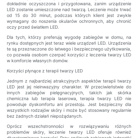
dokładnie oczyszczona i przygotowana, zanim urządzenie
LED zostanie umieszczone nad twarzą. Leczenie może trwać
od 15 do 30 minut, podczas których klient jest zwykle
wymagany do noszenia okularów ochronnych, aby chronić
oczy przed światłem LED.
Dla tych, którzy preferują wygodę zabiegów w domu, na
rynku dostępnych jest teraz wiele urządzeń LED. Urządzenia
te są przeznaczone do łatwego i bezpiecznego użytkowania,
co pozwala osobom czerpać korzyści z leczenia twarzy LED
w komforcie własnych domów.
Korzyści płynące z terapii twarzy LED
Jednym z najbardziej atrakcyjnych aspektów terapii twarzy
LED jest jej nieinwazyjny charakter. W przeciwieństwie do
innych zabiegów pielęgnacyjnych, takich jak skórka
chemiczna lub terapia laserowa, terapia twarzy LED nie
powoduje dyskomfortu ani przestoju. Jest bezpieczny dla
wszystkich rodzajów skóry i może być stosowany regularnie
bez żadnych działań niepożądanych.
Oprócz wszechstronności w rozwiązywaniu różnych
problemów skóry, leczenie twarzy LED oferuje również
długoterminowe korzyści. Przy spójnych zabiegach jednostki