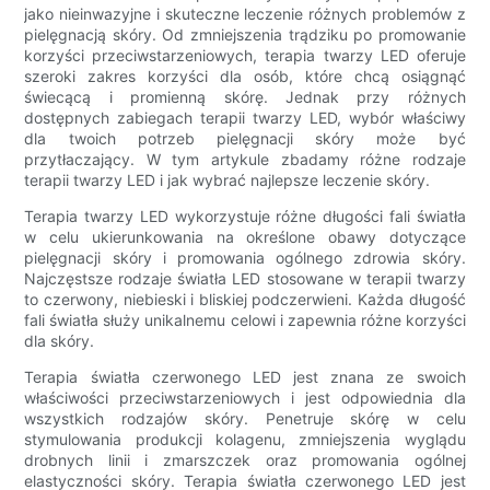
jako nieinwazyjne i skuteczne leczenie różnych problemów z
pielęgnacją skóry. Od zmniejszenia trądziku po promowanie
korzyści przeciwstarzeniowych, terapia twarzy LED oferuje
szeroki zakres korzyści dla osób, które chcą osiągnąć
świecącą i promienną skórę. Jednak przy różnych
dostępnych zabiegach terapii twarzy LED, wybór właściwy
dla twoich potrzeb pielęgnacji skóry może być
przytłaczający. W tym artykule zbadamy różne rodzaje
terapii twarzy LED i jak wybrać najlepsze leczenie skóry.
Terapia twarzy LED wykorzystuje różne długości fali światła
w celu ukierunkowania na określone obawy dotyczące
pielęgnacji skóry i promowania ogólnego zdrowia skóry.
Najczęstsze rodzaje światła LED stosowane w terapii twarzy
to czerwony, niebieski i bliskiej podczerwieni. Każda długość
fali światła służy unikalnemu celowi i zapewnia różne korzyści
dla skóry.
Terapia światła czerwonego LED jest znana ze swoich
właściwości przeciwstarzeniowych i jest odpowiednia dla
wszystkich rodzajów skóry. Penetruje skórę w celu
stymulowania produkcji kolagenu, zmniejszenia wyglądu
drobnych linii i zmarszczek oraz promowania ogólnej
elastyczności skóry. Terapia światła czerwonego LED jest