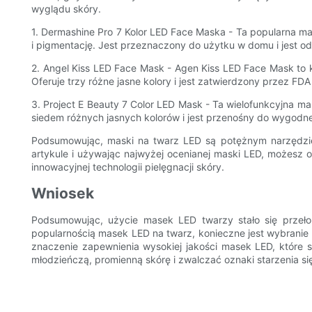
wyglądu skóry.
1. Dermashine Pro 7 Kolor LED Face Maska - Ta popularna ma
i pigmentację. Jest przeznaczony do użytku w domu i jest o
2. Angel Kiss LED Face Mask - Agen Kiss LED Face Mask to k
Oferuje trzy różne jasne kolory i jest zatwierdzony przez FD
3. Project E Beauty 7 Color LED Mask - Ta wielofunkcyjna ma
siedem różnych jasnych kolorów i jest przenośny do wygodn
Podsumowując, maski na twarz LED są potężnym narzędzi
artykule i używając najwyżej ocenianej maski LED, możesz o
innowacyjnej technologii pielęgnacji skóry.
Wniosek
Podsumowując, użycie masek LED twarzy stało się przeł
popularnością masek LED na twarz, konieczne jest wybranie
znaczenie zapewnienia wysokiej jakości masek LED, które s
młodzieńczą, promienną skórę i zwalczać oznaki starzenia si