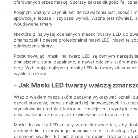
oferowanych przez maskę. Szerszy zakres długości fali ozna
Kolejnym ważnym czynnikiem do rozważenia jest jakość i moc
spowoduje lepsze i szybsze wyniki. Ważne jest również, 
wbudowane timery.
Niektóre z najwyżej ocenianych masek twarzy LED do zwal
zmarszczek i deesse profesjonalnej maski LED. Maski te zd
odmłodzenia skóry.
Podsumowując, maski na twarz LED są cennym narzędziem 
zmniejszenia stanu zapalnego, a nawet odcienia skóry maski
cerę. Wybierając najlepszą maskę LED do twarzy do zmarszcz
wyniki dla skóry.
- Jak Maski LED twarzy walczą zmarszcz
Wraz z wiekiem nasza skóra zaczyna wykazywać oznaki zużyci
oznaki starzenia, jedną z najbardziej innowacyjnych i skut
stymulowania produkcji kolagenu, zmniejszenia wyglądu zma
celu zwalczania zmarszczek i zwiększania zdrowia skóry.
Maski do twarzy LED zostały zaprojektowane tak, aby dos
drobnych linii i nierównego odcienia skóry. Technologia t
czerwone światło LED jest znane ze swojej zdolności do 