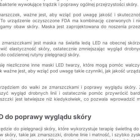
bakterie wywołujące trądzik i poprawy ogólnej przejrzystości skóry.
marszczek, ważne jest, aby wziąć pod uwagę jakość i skutecznoś
. To urządzenie oczyszczone FDA ma kombinację czerwonych i nie
j gamy obaw skóry. Maska jest zaprojektowana do noszenia przez
marszczkami jest maska ​​na światła ledą LED na obecnej skórze.
wić elastyczność skóry, ostatecznie zmniejszając wygląd drobnyc
do codziennej rutyny pielęgnacji skóry.
 się niezliczone inne maski LED twarzy, które mogą pomóc walcz
ważne jest, aby wziąć pod uwagę takie czynniki, jak jakość urządze
zędziem do walki ze zmarszczkami i poprawy wyglądu skóry. Za
yć wygląd drobnych linii i ostatecznie pomóc przywrócić bardz
szczki jest łatwiejsze niż kiedykolwiek, co pozwala wprowadzić 
ED do poprawy wyglądu skóry
zędzie do pielęgnacji skóry, które wykorzystuje terapię świetlną 
skóry, takie jak zmarszczki, drobne linie i matność, i szybko zysk