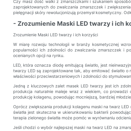
Czy masz dość walki z zmarszczkami i szukaniem sposobów
zaprojektowanych do zwalczania zmarszczek i zwiększenia 
pielęgnacji skóry rewolucjonizują przemysł kosmetyczny. Odkr
- Zrozumienie Maski LED twarzy i ich k
Zrozumienie Maski LED twarzy i ich korzyści
W miarę rozwoju technologii w branży kosmetycznej wzros
popularności ich zdolności do zwalczania zmarszczek i 
ocenianych opcji na rynku.
LED, która oznacza diodę emitującą światło, jest nieinwazy
twarzy LED są zaprojektowane tak, aby emitować światło o r
właściwości przeciwstarzeniowych i zdolności do stymulowan
Jedną z kluczowych zalet masek LED twarzy jest ich zdolno
produkcja naturalnie maleje wraz z wiekiem, co prowadzi
produkcję kolagenu, powodując mocniejszą, bardziej młodzie
Oprócz zwiększania produkcji kolagenu maski na twarz LED 
światła jest skuteczna w ukierunkowaniu bakterii powodują
terapia zielonego światła może pomóc w wyrównaniu odcienia 
Jeśli chodzi o wybór najlepszej maski na twarz LED na zmars