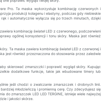
gą one poprawić wygląd twojej skóry.
re Pro. Ta maska ​​wykorzystuje kombinację czerwonych i
przyja produkcji kolagenu i elastyny, podczas gdy niebieskie
rąk i automatycznie wyłącza się po trzech minutach, dzięki
A zawiera kombinację świateł LED z czerwonego, podczerwieni
prawy ogólnej konsystencji i tonu skóry. Maska jest również
kóry. Ta maska ​​zawiera kombinację świateł LED z czerwonej i
Maska jest również przeznaczona do stosowania przez zaledwie
, aby skierować zmarszczki i poprawić wygląd skóry. Kupując
szelkie dodatkowe funkcje, takie jak wbudowane timery lub
e jeśli chodzi o zwalczanie zmarszczek i drobnych linii.
 bardziej młodzieńczą i promienną cerę. Czy zdecydujesz się
zenia do zmarszczek LED LED TERGINE, istnieje wiele najwyżej
ie i jakości skórze.