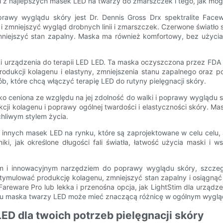
ymi z najlepszych masek LED na twarzy do zmarszczek i tego, jak mo
wy wyglądu skóry jest Dr. Dennis Gross Drx spektralite Facewa
i zmniejszyć wygląd drobnych linii i zmarszczek. Czerwone światło s
mniejszyć stan zapalny. Maska ma również komfortowy, bez użycia 
zki urządzenia do terapii LED LED. Ta maska ​​oczyszczona przez FD
odukcji kolagenu i elastyny, zmniejszenia stanu zapalnego oraz po
ób, które chcą włączyć terapię LED do rutyny pielęgnacji skóry.
oko ceniona ze względu na jej zdolność do walki i poprawy wyglądu s
kcji kolagenu i poprawy ogólnej twardości i elastyczności skóry. 
chliwym stylem życia.
le innych masek LED na rynku, które są zaprojektowane w celu celu
i, jak określone długości fali światła, łatwość użycia maski i w
 innowacyjnym narzędziem do poprawy wyglądu skóry, szczególni
stymulować produkcję kolagenu, zmniejszyć stan zapalny i osiągnąć
Fareware Pro lub lekka i przenośna opcja, jak LightStim dla urząd
 maska ​​twarzy LED może mieć znaczącą różnicę w ogólnym wyglądz
ED dla twoich potrzeb pielęgnacji skóry