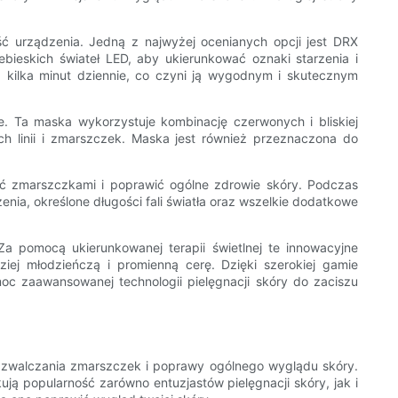
ć urządzenia. Jedną z najwyżej ocenianych opcji jest DRX
bieskich świateł LED, aby ukierunkować oznaki starzenia i
 kilka minut dziennie, co czyni ją wygodnym i skutecznym
 Ta maska ​​wykorzystuje kombinację czerwonych i bliskiej
h linii i zmarszczek. Maska jest również przeznaczona do
yć zmarszczkami i poprawić ogólne zdrowie skóry. Podczas
nia, określone długości fali światła oraz wszelkie dodatkowe
 pomocą ukierunkowanej terapii świetlnej te innowacyjne
iej młodzieńczą i promienną cerę. Dzięki szerokiej gamie
moc zaawansowanej technologii pielęgnacji skóry do zaciszu
do zwalczania zmarszczek i poprawy ogólnego wyglądu skóry.
ują popularność zarówno entuzjastów pielęgnacji skóry, jak i