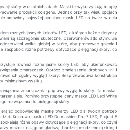
acji skóry w ostatnich latach. Maski te wykorzystują terapię
romowanie produkcji kolagenu. Jednak przy tak wielu opcjach
kule omówimy najwyżej oceniane maski LED na twarz w celu
iedem różnych jasnych kolorów LED, z których każde dotyczy
wieni są szczególnie skuteczne. Czerwone światło stymuluje
dczerwieni wnika głębiej w skórę, aby promować gojenie i
e zaspokoić różne potrzeby dotyczące pielęgnacji skóry, co
rzystuje również różne jasne kolory LED, aby ukierunkować
związania zmarszczek. Oprócz zmniejszenia drobnych linii i
oprawić ich ogólny wygląd skóry. Bezprzewodowa konstrukcja
zy minimalnym wysiłku.
rozwiązania zmarszczek i poprawy wyglądu skóry. Ta maska ​​
arzenia się. Pomimo przystępnej ceny maska ​​LED Lexi White
o rozwiązania do pielęgnacji skóry.
erając odpowiednią maskę twarzy LED dla twoich potrzeb
udżet. Kolorowa maska ​​LED Dermashine Pro 7 LED, Project E
zaspokajają różne obawy dotyczące pielęgnacji skóry, co czyni
rzy możesz osiągnąć gładszą, bardziej młodzieńczą skórę i