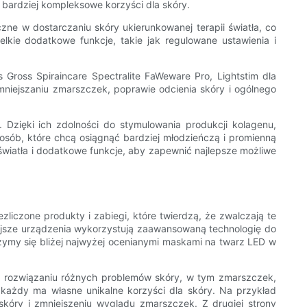
 bardziej kompleksowe korzyści dla skóry.
zne w dostarczaniu skóry ukierunkowanej terapii światła, co
kie dodatkowe funkcje, takie jak regulowane ustawienia i
ross Spiraincare Spectralite FaWeware Pro, Lightstim dla
mniejszaniu zmarszczek, poprawie odcienia skóry i ogólnego
zięki ich zdolności do stymulowania produkcji kolagenu,
 osób, które chcą osiągnąć bardziej młodzieńczą i promienną
światła i dodatkowe funkcje, aby zapewnić najlepsze możliwe
liczone produkty i zabiegi, które twierdzą, że zwalczają te
niejsze urządzenia wykorzystują zaawansowaną technologię do
zymy się bliżej najwyżej ocenianymi maskami na twarz LED w
w rozwiązaniu różnych problemów skóry, w tym zmarszczek,
h każdy ma własne unikalne korzyści dla skóry. Na przykład
kóry i zmniejszeniu wyglądu zmarszczek. Z drugiej strony