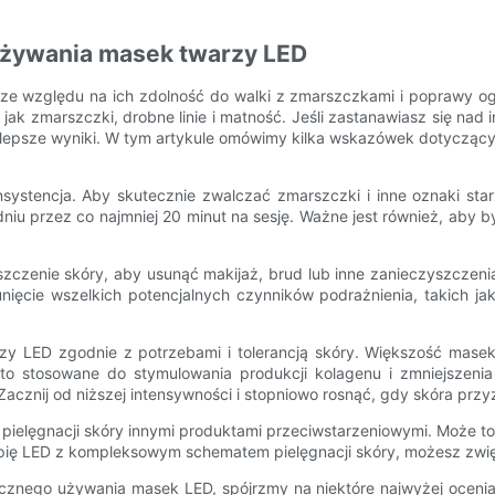
używania masek twarzy LED
 ze względu na ich zdolność do walki z zmarszczkami i poprawy o
e jak zmarszczki, drobne linie i matność. Jeśli zastanawiasz się n
ajlepsze wyniki. W tym artykule omówimy kilka wskazówek dotycząc
ystencja. Aby skutecznie zwalczać zmarszczki i inne oznaki star
niu przez co najmniej 20 minut na sesję. Ważne jest również, aby 
zenie skóry, aby usunąć makijaż, brud lub inne zanieczyszczenia.
unięcie wszelkich potencjalnych czynników podrażnienia, takich j
y LED zgodnie z potrzebami i tolerancją skóry. Większość masek 
to stosowane do stymulowania produkcji kolagenu i zmniejszenia
acznij od niższej intensywności i stopniowo rosnąć, gdy skóra przyz
 pielęgnacji skóry innymi produktami przeciwstarzeniowymi. Może t
rapię LED z kompleksowym schematem pielęgnacji skóry, możesz zwię
cznego używania masek LED, spójrzmy na niektóre najwyżej ocenia