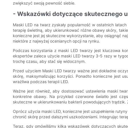
zwiększyć swoją pewność siebie.
- Wskazówki dotyczące skutecznego 
Maski LED na twarz zyskały popularność w ostatnich latach
terapię świetlną, aby ukierunkować różne obawy skóry, taki
konieczne jest jej skuteczne wykorzystanie, aby osiągnąć n
niektóre z najwyżej ocenianych opcji na rynku.
Podczas korzystania z maski LED twarzy jest kluczowa kons
ekspertów zaleca użycie maski LED twarzy 3-5 razy w tygod
trochę czasu, aby stać się widocznym.
Przed użyciem Maski LED twarzy ważne jest dokładne oczyszc
skórę, maksymalizując korzyści. Ponadto konieczne jest us
wrażliwa podczas terapii LED.
Ważne jest również, aby dostosować ustawienia maski twarz
konkretne obawy. Na przykład czerwone światło jest częs
skuteczne w ukierunkowaniu bakterii powodujących trądzik. Z
Oprócz użycia maski LED, konieczne jest uzupełnienie rutyny
chronić skórę przed dalszymi uszkodzeniami. Integrując te
Teraz, gdy omówiliśmy kilka wskazówek dotyczących skute