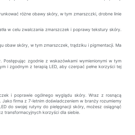
erunkować różne obawy skóry, w tym zmarszczki, drobne linie
atła w celu zwalczania zmarszczek i poprawy tekstury skóry.
egu obaw skóry, w tym zmarszczek, trądziku i pigmentacji. Ma
y. Postępując zgodnie z wskazówkami wymienionymi w tym
wym i zgodnym z terapią LED, aby czerpać pełne korzyści tej
czek i poprawie ogólnego wyglądu skóry. Wraz z rosnącą
y. Jako firma z 7-letnim doświadczeniem w branży rozumiemy
LED do swojej rutyny do pielęgnacji skóry, możesz osiągnąć
z transformacyjnych korzyści dla siebie.