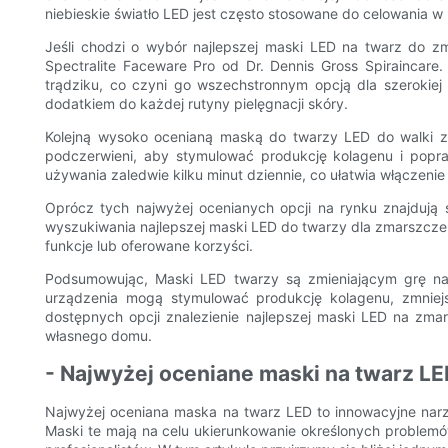
niebieskie światło LED jest często stosowane do celowania w 
Jeśli chodzi o wybór najlepszej maski LED na twarz do z
Spectralite Faceware Pro od Dr. Dennis Gross Spiraincare
trądziku, co czyni go wszechstronnym opcją dla szerokie
dodatkiem do każdej rutyny pielęgnacji skóry.
Kolejną wysoko ocenianą maską do twarzy LED do walki z z
podczerwieni, aby stymulować produkcję kolagenu i popra
używania zaledwie kilku minut dziennie, co ułatwia włączenie 
Oprócz tych najwyżej ocenianych opcji na rynku znajdują
wyszukiwania najlepszej maski LED do twarzy dla zmarszczek 
funkcje lub oferowane korzyści.
Podsumowując, Maski LED twarzy są zmieniającym grę nar
urządzenia mogą stymulować produkcję kolagenu, zmniejsz
dostępnych opcji znalezienie najlepszej maski LED na zmar
własnego domu.
- Najwyżej oceniane maski na twarz L
Najwyżej oceniana maska ​​na twarz LED to innowacyjne nar
Maski te mają na celu ukierunkowanie określonych problemów 