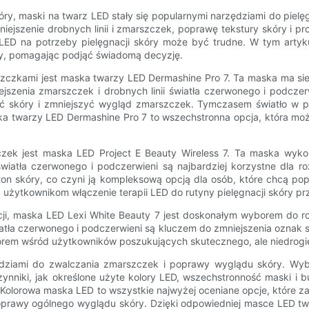
y, maski na twarz LED stały się popularnymi narzędziami do pielęgn
niejszenie drobnych linii i zmarszczek, poprawę tekstury skóry i p
LED na potrzeby pielęgnacji skóry może być trudne. W tym arty
y, pomagając podjąć świadomą decyzję.
zczkami jest maska ​​twarzy LED Dermashine Pro 7. Ta maska ​​ma s
jszenia zmarszczek i drobnych linii światła czerwonego i podczer
 skóry i zmniejszyć wygląd zmarszczek. Tymczasem światło w po
ka twarzy LED Dermashine Pro 7 to wszechstronna opcja, która moż
k jest maska ​​LED Project E Beauty Wireless 7. Ta maska ​​wyko
iatła czerwonego i podczerwieni są najbardziej korzystne dla ro
ton skóry, co czyni ją kompleksową opcją dla osób, które chcą p
c użytkownikom włączenie terapii LED do rutyny pielęgnacji skóry pr
pcji, maska ​​LED Lexi White Beauty 7 jest doskonałym wyborem do 
tła czerwonego i podczerwieni są kluczem do zmniejszenia oznak st
orem wśród użytkowników poszukujących skutecznego, ale niedrogieg
dziami do zwalczania zmarszczek i poprawy wyglądu skóry. Wybi
zynniki, jak określone użyte kolory LED, wszechstronność maski i b
 Kolorowa maska ​​LED to wszystkie najwyżej oceniane opcje, które 
prawy ogólnego wyglądu skóry. Dzięki odpowiedniej masce LED twa