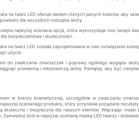
ska ​​na twarz LED oferuje siedem różnych jasnych kolorów, aby uki
dpowiedni dla wszystkich rodzajów skóry.
olejna najwyżej oceniana opcja, która wykorzystuje moc terapii świ
A dla bezpieczeństwa i skuteczności.
ska ​​na twarz LED została zaprojektowana w celu rozwiązania szer
ego użycia.
em do zwalczania zmarszczek i poprawy ogólnego wyglądu skór
siągnąć promienną i młodzieńczą skórę. Pamiętaj, aby być cierpli
omem w branży kosmetycznej, szczególnie w zwalczaniu zmarsz
 najwyżej ocenianego produktu, który przyniesie pożądane rezultat
ą skuteczne i bezpieczne dla naszych klientów. Włączając maski 
ę. Zainwestuj dziś w najwyżej ocenianą maskę LED twarzy i doświadc