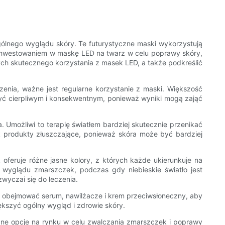
gólnego wyglądu skóry. Te futurystyczne maski wykorzystują
ad inwestowaniem w maskę LED na twarz w celu poprawy skóry,
ych skutecznego korzystania z masek LED, a także podkreślić
zenia, ważne jest regularne korzystanie z maski. Większość
być cierpliwym i konsekwentnym, ponieważ wyniki mogą zająć
 Umożliwi to terapię światłem bardziej skutecznie przenikać
ak produkty złuszczające, ponieważ skóra może być bardziej
oferuje różne jasne kolory, z których każde ukierunkuje na
 wyglądu zmarszczek, podczas gdy niebieskie światło jest
wyczai się do leczenia.
o obejmować serum, nawilżacze i krem ​​przeciwsłoneczny, aby
kszyć ogólny wygląd i zdrowie skóry.
ne opcje na rynku w celu zwalczania zmarszczek i poprawy