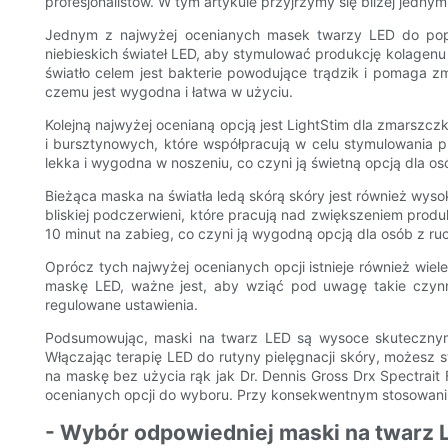
profesjonalistów. W tym artykule przyjrzymy się bliżej jedn
Jednym z najwyżej ocenianych masek twarzy LED do popra
niebieskich świateł LED, aby stymulować produkcję kolagenu 
światło celem jest bakterie powodujące trądzik i pomaga z
czemu jest wygodna i łatwa w użyciu.
Kolejną najwyżej ocenianą opcją jest LightStim dla zmarszc
i bursztynowych, które współpracują w celu stymulowania pr
lekka i wygodna w noszeniu, co czyni ją świetną opcją dla os
Bieżąca maska ​​na światła ledą skórą skóry jest również wys
bliskiej podczerwieni, które pracują nad zwiększeniem produ
10 minut na zabieg, co czyni ją wygodną opcją dla osób z ru
Oprócz tych najwyżej ocenianych opcji istnieje również wie
maskę LED, ważne jest, aby wziąć pod uwagę takie czynnik
regulowane ustawienia.
Podsumowując, maski na twarz LED są wysoce skutecznym i
Włączając terapię LED do rutyny pielęgnacji skóry, możesz 
na maskę bez użycia rąk jak Dr. Dennis Gross Drx Spectrait 
ocenianych opcji do wyboru. Przy konsekwentnym stosowaniu
- Wybór odpowiedniej maski na twarz L