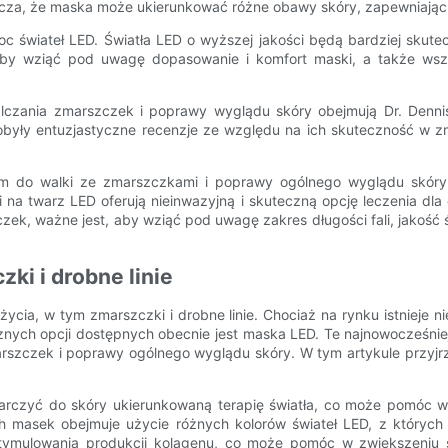
cza, że ​​maska ​​może ukierunkować różne obawy skóry, zapewniając
 świateł LED. Światła LED o wyższej jakości będą bardziej skutec
aby wziąć pod uwagę dopasowanie i komfort maski, a także wszel
czania zmarszczek i poprawy wyglądu skóry obejmują Dr. Dennis G
obyły entuzjastyczne recenzje ze względu na ich skuteczność w z
do walki ze zmarszczkami i poprawy ogólnego wyglądu skóry. D
 na twarz LED oferują nieinwazyjną i skuteczną opcję leczenia dla
ek, ważne jest, aby wziąć pod uwagę zakres długości fali, jakość 
ki i drobne linie
a, w tym zmarszczki i drobne linie. Chociaż na rynku istnieje niez
ecznych opcji dostępnych obecnie jest maska ​​LED. Te najnowocześ
rszczek i poprawy ogólnego wyglądu skóry. W tym artykule przyjr
tarczyć do skóry ukierunkowaną terapię światła, co może pomóc 
ych masek obejmuje użycie różnych kolorów świateł LED, z któryc
stymulowania produkcji kolagenu, co może pomóc w zwiększeniu s