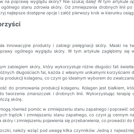
 na poprawę wyglądu skóry? Nie szukaj dalej! W tym artykule op
ogólnego stanu zdrowia skóry. Od zmniejszenia drobnych linii po 
yj najlepsze dostępne opcje i załóż pierwszy krok w kierunku osiągn
orzyści
ła innowacyjne produkty i zabiegi pielęgnacji skóry. Maski na 
poprawy ogólnego wyglądu skóry. W tym artykule zagłębimy się 
jnym zabiegiem skóry, który wykorzystuje różne długości fali świat
óżnych długościach fal, każda z własnymi unikalnymi korzyściami d
ia produkcji kolagenu, co czyni go idealnym wyborem do zwalczani
ść do promowania produkcji kolagenu. Kolagen jest białkiem, któ
 do tworzenia zmarszczek i drobnych linii. Wykorzystując terapi
ńczą skórę.
mogą również pomóc w zmniejszeniu stanu zapalnego i poprawić odci
cych trądzik i zmniejszaniu stanu zapalnego, co czyni ją cennym
skóry i zmniejszeniu pojawienia się przebarwienia, co prowadzi do 
zczki, należy wziąć pod uwagę kilka czynników. Jedną z najważniejsz