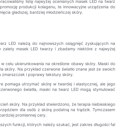
racowaliśmy listę najwyżej ocenianych masek LED na twarz
promocję produkcji kolagenu, te innowacyjne urządzenia do
ięcia gładszej, bardziej młodzieńczej skóry.
twarz LED należą do najnowszych osiągnięć zyskujących na
w zalety masek LED twarzy i zbadamy niektóre z najwyżej
ła w celu ukierunkowania na określone obawy skóry. Maski do
la skóry. Na przykład czerwone światło znane jest ze swoich
a zmarszczek i poprawy tekstury skóry.
re pomaga utrzymać skórę w twardej i elastycznej, ale jego
ę czerwonego światła, maski na twarz LED mogą stymulować
eń skóry. Na przykład stwierdzono, że terapia niebieskiego
 narzędziem dla osób z skórą podatną na trądzik. Tymczasem
bardziej promiennej cery.
ych funkcji, których należy szukać, jest zakres długości fal