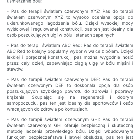
uśmierzanie bólu:
- Pas do terapii światłem czerwonym XYZ: Pas do terapii
światłem czerwonym XYZ to wysoko oceniana opcja do
ukierunkowanego łagodzenia bólu. Dzięki wysokiej mocy
wyjściowej i regulowanej konstrukcji, pas ten jest idealny dla
osób poszukujących ulgi w bólu i stanach zapalnych.
- Pas do terapii światłem ABC Red: Pas do terapii światłem
ABC Red to kolejny popularny wybór w walce z bólem. Dzięki
lekkiej i poręcznej konstrukcji, pas można wygodnie nosić
przez cały dzień, zapewniając ciągłą ulgę w bólu mięśni i
stawów.
- Pas do terapii światłem czerwonym DEF: Pas do terapii
światłem czerwonym DEF to doskonała opcja dla osób
poszukujących szybkiego powrotu do zdrowia i poprawy
krążenia. Skupiając się na regeneracji i dobrym
samopoczuciu, pas ten jest idealny dla sportowców i osób
wracających do zdrowia po kontuzjach.
- Pas do terapii światłem czerwonym GHI: Pas do terapii
światłem czerwonym GHI oferuje bezpieczną i skuteczną
metodę leczenia przewlekłego bólu. Dzięki wbudowanym
funkcjom bezpieczeństwa i łatwej obsłudze, pas ten jest