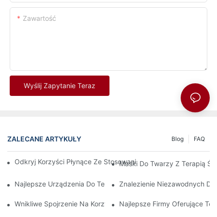
Zawartość
Wyślij Zapytanie Teraz
ZALECANE ARTYKUŁY
Blog
FAQ
Odkryj Korzyści Płynące Ze Stosowania Maski Do Terapii Świa
Maski Do Twarzy Z Terapią Ś
Najlepsze Urządzenia Do Terapii Światłem Czerwonym I Podc
Znalezienie Niezawodnych Dos
Wnikliwe Spojrzenie Na Korzyści Płynące Ze Światłoterapii Twa
Najlepsze Firmy Oferujące T