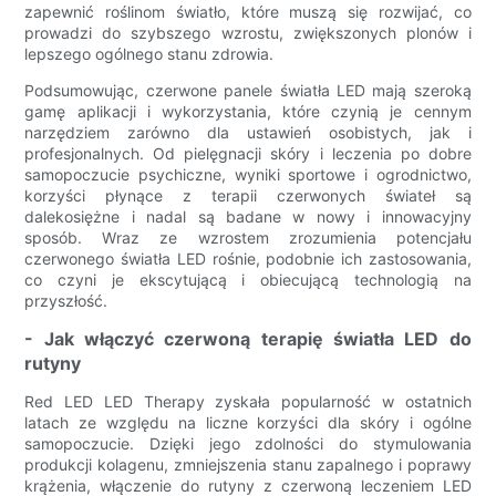
zapewnić roślinom światło, które muszą się rozwijać, co
prowadzi do szybszego wzrostu, zwiększonych plonów i
lepszego ogólnego stanu zdrowia.
Podsumowując, czerwone panele światła LED mają szeroką
gamę aplikacji i wykorzystania, które czynią je cennym
narzędziem zarówno dla ustawień osobistych, jak i
profesjonalnych. Od pielęgnacji skóry i leczenia po dobre
samopoczucie psychiczne, wyniki sportowe i ogrodnictwo,
korzyści płynące z terapii czerwonych świateł są
dalekosiężne i nadal są badane w nowy i innowacyjny
sposób. Wraz ze wzrostem zrozumienia potencjału
czerwonego światła LED rośnie, podobnie ich zastosowania,
co czyni je ekscytującą i obiecującą technologią na
przyszłość.
- Jak włączyć czerwoną terapię światła LED do
rutyny
Red LED LED Therapy zyskała popularność w ostatnich
latach ze względu na liczne korzyści dla skóry i ogólne
samopoczucie. Dzięki jego zdolności do stymulowania
produkcji kolagenu, zmniejszenia stanu zapalnego i poprawy
krążenia, włączenie do rutyny z czerwoną leczeniem LED