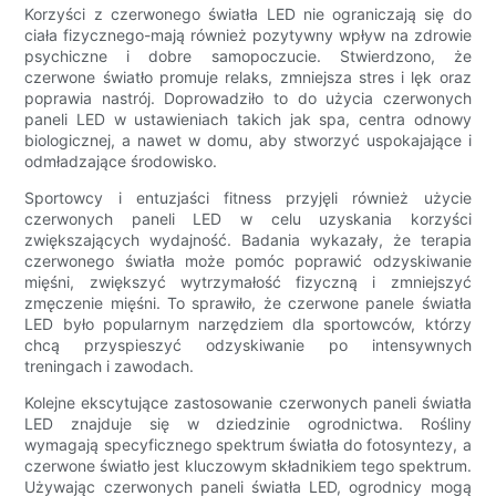
Korzyści z czerwonego światła LED nie ograniczają się do
ciała fizycznego-mają również pozytywny wpływ na zdrowie
psychiczne i dobre samopoczucie. Stwierdzono, że
czerwone światło promuje relaks, zmniejsza stres i lęk oraz
poprawia nastrój. Doprowadziło to do użycia czerwonych
paneli LED w ustawieniach takich jak spa, centra odnowy
biologicznej, a nawet w domu, aby stworzyć uspokajające i
odmładzające środowisko.
Sportowcy i entuzjaści fitness przyjęli również użycie
czerwonych paneli LED w celu uzyskania korzyści
zwiększających wydajność. Badania wykazały, że terapia
czerwonego światła może pomóc poprawić odzyskiwanie
mięśni, zwiększyć wytrzymałość fizyczną i zmniejszyć
zmęczenie mięśni. To sprawiło, że czerwone panele światła
LED było popularnym narzędziem dla sportowców, którzy
chcą przyspieszyć odzyskiwanie po intensywnych
treningach i zawodach.
Kolejne ekscytujące zastosowanie czerwonych paneli światła
LED znajduje się w dziedzinie ogrodnictwa. Rośliny
wymagają specyficznego spektrum światła do fotosyntezy, a
czerwone światło jest kluczowym składnikiem tego spektrum.
Używając czerwonych paneli światła LED, ogrodnicy mogą