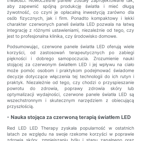
trwałości. Nowoczesne panele zostały zaprojektowane tak,
aby zapewnić spójną produkcję światła i mieć długą
żywotność, co czyni je opłacalną inwestycją zarówno dla
osób fizycznych, jak i firm. Ponadto kompaktowy i lekki
charakter czerwonych paneli światła LED pozwala na łatwą
integrację z różnymi ustawieniami, niezależnie od tego, czy
jest to profesjonalna klinika, czy środowisko domowe.
Podsumowując, czerwone panele światła LED oferują wiele
korzyści, od zastosowań terapeutycznych po zabiegi
piękności i dobrego samopoczucia. Zrozumienie nauki
stojącej za czerwonym światłem LED i jej wpływu na ciało
może pomóc osobom i praktykom podejmować świadome
decyzje dotyczące włączenia tej technologii do ich rutyn i
praktyk. Niezależnie od tego, czy chodzi o przyspieszanie
powrotu do zdrowia, poprawy zdrowia skóry lub
optymalizacji wydajności, czerwone panele światła LED są
wszechstronnym i skutecznym narzędziem z obiecującą
przyszłością.
- Nauka stojąca za czerwoną terapią światłem LED
Red LED LED Therapy zyskała popularność w ostatnich
latach ze względu na swoje rzekome korzyści w poprawie
zdrowia skóry, zmniejszaniu bólu i stanu zapalnego oraz