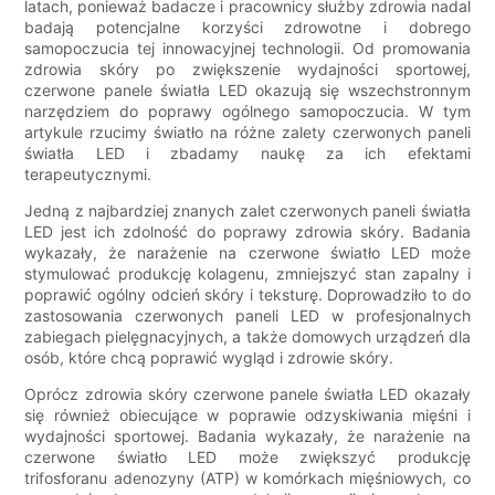
latach, ponieważ badacze i pracownicy służby zdrowia nadal
badają potencjalne korzyści zdrowotne i dobrego
samopoczucia tej innowacyjnej technologii. Od promowania
zdrowia skóry po zwiększenie wydajności sportowej,
czerwone panele światła LED okazują się wszechstronnym
narzędziem do poprawy ogólnego samopoczucia. W tym
artykule rzucimy światło na różne zalety czerwonych paneli
światła LED i zbadamy naukę za ich efektami
terapeutycznymi.
Jedną z najbardziej znanych zalet czerwonych paneli światła
LED jest ich zdolność do poprawy zdrowia skóry. Badania
wykazały, że narażenie na czerwone światło LED może
stymulować produkcję kolagenu, zmniejszyć stan zapalny i
poprawić ogólny odcień skóry i teksturę. Doprowadziło to do
zastosowania czerwonych paneli LED w profesjonalnych
zabiegach pielęgnacyjnych, a także domowych urządzeń dla
osób, które chcą poprawić wygląd i zdrowie skóry.
Oprócz zdrowia skóry czerwone panele światła LED okazały
się również obiecujące w poprawie odzyskiwania mięśni i
wydajności sportowej. Badania wykazały, że narażenie na
czerwone światło LED może zwiększyć produkcję
trifosforanu adenozyny (ATP) w komórkach mięśniowych, co