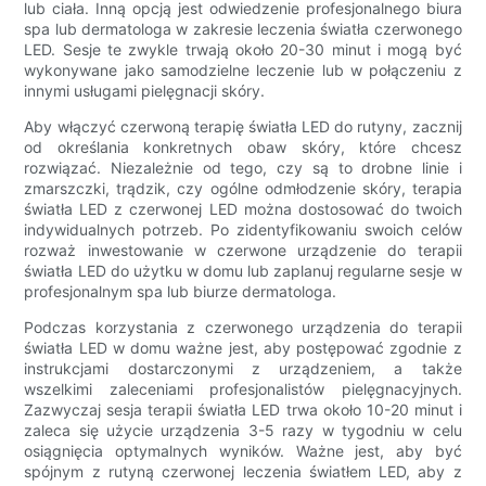
lub ciała. Inną opcją jest odwiedzenie profesjonalnego biura
spa lub dermatologa w zakresie leczenia światła czerwonego
LED. Sesje te zwykle trwają około 20-30 minut i mogą być
wykonywane jako samodzielne leczenie lub w połączeniu z
innymi usługami pielęgnacji skóry.
Aby włączyć czerwoną terapię światła LED do rutyny, zacznij
od określania konkretnych obaw skóry, które chcesz
rozwiązać. Niezależnie od tego, czy są to drobne linie i
zmarszczki, trądzik, czy ogólne odmłodzenie skóry, terapia
światła LED z czerwonej LED można dostosować do twoich
indywidualnych potrzeb. Po zidentyfikowaniu swoich celów
rozważ inwestowanie w czerwone urządzenie do terapii
światła LED do użytku w domu lub zaplanuj regularne sesje w
profesjonalnym spa lub biurze dermatologa.
Podczas korzystania z czerwonego urządzenia do terapii
światła LED w domu ważne jest, aby postępować zgodnie z
instrukcjami dostarczonymi z urządzeniem, a także
wszelkimi zaleceniami profesjonalistów pielęgnacyjnych.
Zazwyczaj sesja terapii światła LED trwa około 10-20 minut i
zaleca się użycie urządzenia 3-5 razy w tygodniu w celu
osiągnięcia optymalnych wyników. Ważne jest, aby być
spójnym z rutyną czerwonej leczenia światłem LED, aby z