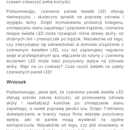
czasem zobaczyć pełne korzyści.
Podsumowując, czerwone panele światła LED oferują
nieinwazyjny i skuteczny sposób na poprawę zdrowia i
wyglądu skóry. Dzięki stymulowaniu produkcji kolagenu,
zmniejszaniu stanu zapalnego i poprawie krążenia, czerwona
terapia światła LED może rozwiązać różne obawy skóry, od
drobnych linii i zmarszczek po trądzik. Niezależnie od tego,
czy zdecydujesz się zainwestować w domowe urządzenie z
czerwonym światłem LED, czy też zaplanujesz regularne
sesje w profesjonalnym spa, włączenie do rutyny z czerwoną
leczeniem LED może mieć pozytywny wpływ na zdrowie
skóry. Więc na co czekasz? Czas rzucić światło na zalety
czerwonych paneli LED!
Wniosek
Podsumowując, jasne jest, że czerwone panele światła LED
oferują szeroki zakres korzyści, od promowania zdrowia
skóry i rewitalizacji komórek po zmniejszenie stanu
zapalnego, a nawet poprawę jakości snu. Dzięki 7-letniemu
doświadczeniu w branży nasza firma widziała pozytywny
wpływ, jaki te panele mogą wywierać na ogólne
samopoczucie. Niezależnie od tego, czy jest stosowany w