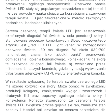
promowaniu ogólnego samopoczucia. Czerwone panele
światła LED stały się popularnym narzędziem do tej terapii i
nie bez powodu - nauka stojąca za korzyściami z czerwonej
terapii światła LED jest zakorzeniona w szeroko zakrojonych
badaniach i badaniach klinicznych.
Sercem czerwonej terapii światła LED jest zastosowanie
określonych długości fali światła w celu penetracji skóry i
stymulowania procesów komórkowych. Słowo kluczowe tego
artykułu jest „Red LED LED Light Panel”. W szczególności
czerwone światło LED ma długość fali około 630-700
nanometrów, znaną jako „słodki punkt” promowania
odmładzania i gojenia komórkowego. Po nakładaniu na skórę
te czerwone długości fali światła są wchłaniane przez
mitochondria naszych komórek, gdzie stymulują wytwarzanie
trifosforanu adenozyny (ATP), waluty energetycznej komórki.
W rezultacie wykazano, że terapia światła czerwonego LED
ma szereg korzyści dla skóry. Może pomóc w zwiększeniu
produkcji kolagenu, zmniejszeniu wyglądu zmarszczek i
drobnych linii oraz poprawy ogólnego odcienia skóry i
konsystencji. Ponadto stwierdzono, że czerwona terapia
światła LED zwiększa proces gojenia się ran, zmniejsza stan
zapalny i łagodzi ból, czyniąc go cennym narzędziem dla