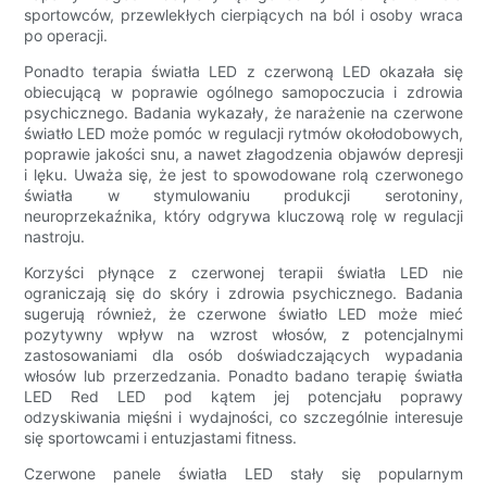
sportowców, przewlekłych cierpiących na ból i osoby wraca
po operacji.
Ponadto terapia światła LED z czerwoną LED okazała się
obiecującą w poprawie ogólnego samopoczucia i zdrowia
psychicznego. Badania wykazały, że narażenie na czerwone
światło LED może pomóc w regulacji rytmów okołodobowych,
poprawie jakości snu, a nawet złagodzenia objawów depresji
i lęku. Uważa się, że jest to spowodowane rolą czerwonego
światła w stymulowaniu produkcji serotoniny,
neuroprzekaźnika, który odgrywa kluczową rolę w regulacji
nastroju.
Korzyści płynące z czerwonej terapii światła LED nie
ograniczają się do skóry i zdrowia psychicznego. Badania
sugerują również, że czerwone światło LED może mieć
pozytywny wpływ na wzrost włosów, z potencjalnymi
zastosowaniami dla osób doświadczających wypadania
włosów lub przerzedzania. Ponadto badano terapię światła
LED Red LED pod kątem jej potencjału poprawy
odzyskiwania mięśni i wydajności, co szczególnie interesuje
się sportowcami i entuzjastami fitness.
Czerwone panele światła LED stały się popularnym