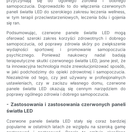
przyczyniają się do ogólnego zdrowia i dobrego
samopoczucia. Doprowadziło to do włączenia czerwonych
paneli światła LED do szerokiego zakresu leczenia wellness,
w tym terapii przeciwstarzeniowych, leczenia bólu i gojenia
się ran.
Podsumowując, czerwone panele światła LED mogą
oferować szeroki zakres korzyści zdrowotnych i dobrego
samopoczucia, od poprawy zdrowia skóry po zwiększenie
wydajności sportowej i promowanie samopoczucia
psychicznego. Ponieważ naukowcy nadal badają
terapeutyczne skutki czerwonego światła LED, jasne jest, że
ta innowacyjna technologia może zrewolucjonizować sposób,
w jaki podchodzimy do opieki zdrowotnej i samopoczucia.
Niezależnie od tego, czy jest używany w profesjonalnych
ustawieniach, czy w zaciszu własnego domu, czerwone
panele światła LED okazują się cennym narzędziem do
poprawy ogólnego zdrowia i dobrego samopoczucia.
- Zastosowania i zastosowania czerwonych paneli
światła LED
Czerwone panele światła LED stały się coraz bardziej
popularne w ostatnich latach ze względu na szeroką gamę