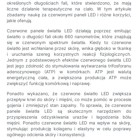
określonych długościach fali, które stwierdzono, że mają
liczne działanie terapeutyczne na ciało. W tym artykule
zbadamy naukę za czerwonymi paneli LED i różne korzyści,
jakie oferują.
Czerwone panele światła LED działają poprzez emitując
światło o długości fali około 660 nanometrów, które znajdują
się w czerwonym spektrum światła. Kiedy to czerwone
światło jest wchłaniane przez skórę, wnika głęboko w tkankę
i uruchamia szereg korzystnych reakcji fizjologicznych.
Jednym z podstawowych efektów czerwonego światła LED
jest jego zdolność do stymulowania wytwarzania trifosforanu
adenozynowego (ATP) w komórkach. ATP jest walutą
energetyczną ciała, a zwiększona produkcja ATP może
zwiększyć funkcję komórkową i naprawę.
Ponadto wykazano, że czerwone światło LED zwiększa
przepływ krwi do skóry i mięśni, co może pomóc w procesie
gojenia i zmniejszyć stan zapalny. To sprawia, że ​​czerwone
panele światła LED są skutecznym narzędziem do
przyspieszenia odzyskiwania urazów i łagodzenia bólu
mięśni. Ponadto czerwone światło LED ma wpływ na skórę,
stymulując produkcję kolagenu i elastyny ​​w celu poprawy
ogólnego odcienia skóry i konsystencji.