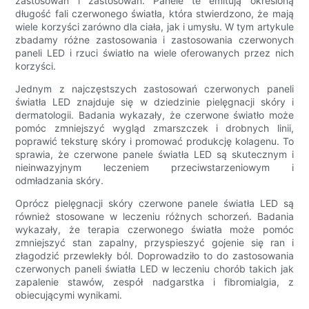
zastosowań i zastosowań. Panele te emitują określoną
długość fali czerwonego światła, która stwierdzono, że mają
wiele korzyści zarówno dla ciała, jak i umysłu. W tym artykule
zbadamy różne zastosowania i zastosowania czerwonych
paneli LED i rzuci światło na wiele oferowanych przez nich
korzyści.
Jednym z najczęstszych zastosowań czerwonych paneli
światła LED znajduje się w dziedzinie pielęgnacji skóry i
dermatologii. Badania wykazały, że czerwone światło może
pomóc zmniejszyć wygląd zmarszczek i drobnych linii,
poprawić teksturę skóry i promować produkcję kolagenu. To
sprawia, że ​​czerwone panele światła LED są skutecznym i
nieinwazyjnym leczeniem przeciwstarzeniowym i
odmładzania skóry.
Oprócz pielęgnacji skóry czerwone panele światła LED są
również stosowane w leczeniu różnych schorzeń. Badania
wykazały, że terapia czerwonego światła może pomóc
zmniejszyć stan zapalny, przyspieszyć gojenie się ran i
złagodzić przewlekły ból. Doprowadziło to do zastosowania
czerwonych paneli światła LED w leczeniu chorób takich jak
zapalenie stawów, zespół nadgarstka i fibromialgia, z
obiecującymi wynikami.