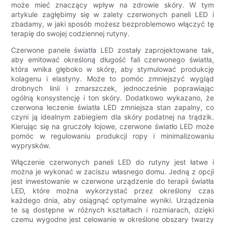
może mieć znaczący wpływ na zdrowie skóry. W tym
artykule zagłębimy się w zalety czerwonych paneli LED i
zbadamy, w jaki sposób możesz bezproblemowo włączyć tę
terapię do swojej codziennej rutyny.
Czerwone panele światła LED zostały zaprojektowane tak,
aby emitować określoną długość fali czerwonego światła,
która wnika głęboko w skórę, aby stymulować produkcję
kolagenu i elastyny. Może to pomóc zmniejszyć wygląd
drobnych linii i zmarszczek, jednocześnie poprawiając
ogólną konsystencję i ton skóry. Dodatkowo wykazano, że
czerwona leczenie światła LED zmniejsza stan zapalny, co
czyni ją idealnym zabiegiem dla skóry podatnej na trądzik.
Kierując się na gruczoły łojowe, czerwone światło LED może
pomóc w regulowaniu produkcji ropy i minimalizowaniu
wyprysków.
Włączenie czerwonych paneli LED do rutyny jest łatwe i
można je wykonać w zaciszu własnego domu. Jedną z opcji
jest inwestowanie w czerwone urządzenie do terapii światła
LED, które można wykorzystać przez określony czas
każdego dnia, aby osiągnąć optymalne wyniki. Urządzenia
te są dostępne w różnych kształtach i rozmiarach, dzięki
czemu wygodne jest celowanie w określone obszary twarzy