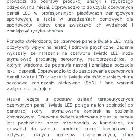
prowadzi do poprawy produkcji energii i szybszego
odzyskiwania mięśni. Doprowadziło to do użycia czerwonych
paneli LED w profesjonalnych placówkach treningowych
sportowych, a także w urządzeniach domowych dla
sportowców, którzy chcą zwiększyć ich wydajność i
zmniejszyć ryzyko obrażeń.
Ponadto stwierdzono, że czerwone panele światła LED mają
pozytywny wpływ na nastrój i zdrowie psychiczne. Badania
wykazały, że narażenie na czerwone światło LED może
stymulować produkcję serotoniny, neuroprzekaźnika, o
którym wiadomo, że poprawia nastrój i zmniejsza poczucie
lęku i depresji. Doprowadziło to do zastosowania czerwonych
paneli światła LED w leczeniu światła dla osób cierpiących na
sezonowe zaburzenie afektywne (SAD) i inne warunki
związane z nastrojem.
Nauka leżąca u podstaw działań terapeutycznych
czerwonych paneli światła LED polega na ich zdolności do
penetracji skóry i stymulowania komórek na poziomie
komórkowym. Czerwone światło emitowane przez te panele
jest pochłaniane przez mitochondria w komórkach, co
prowadzi do wzrostu produkcji energii komórkowej i
aktywacji różnych procesów biochemicznych, które