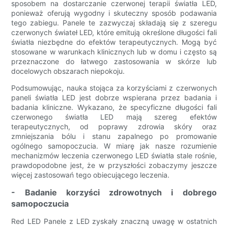
sposobem na dostarczanie czerwonej terapii światła LED,
ponieważ oferują wygodny i skuteczny sposób podawania
tego zabiegu. Panele te zazwyczaj składają się z szeregu
czerwonych świateł LED, które emitują określone długości fali
światła niezbędne do efektów terapeutycznych. Mogą być
stosowane w warunkach klinicznych lub w domu i często są
przeznaczone do łatwego zastosowania w skórze lub
docelowych obszarach niepokoju.
Podsumowując, nauka stojąca za korzyściami z czerwonych
paneli światła LED jest dobrze wspierana przez badania i
badania kliniczne. Wykazano, że specyficzne długości fali
czerwonego światła LED mają szereg efektów
terapeutycznych, od poprawy zdrowia skóry oraz
zmniejszania bólu i stanu zapalnego po promowanie
ogólnego samopoczucia. W miarę jak nasze rozumienie
mechanizmów leczenia czerwonego LED światła stale rośnie,
prawdopodobne jest, że w przyszłości zobaczymy jeszcze
więcej zastosowań tego obiecującego leczenia.
- Badanie korzyści zdrowotnych i dobrego
samopoczucia
Red LED Panele z LED zyskały znaczną uwagę w ostatnich