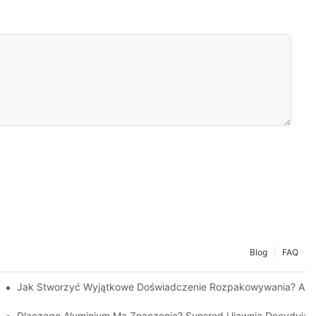
Blog
FAQ
kty?
Jak Stworzyć Wyjątkowe Doświadczenie Rozpakowywania? Anal
e Certyfikaty Bezpieczeństwa (UL/VDE/SAA)?
aśnia Technologię Stojącą Za Sterownikami Mocy I Kontrolą Migotani
Dlaczego Aluminium Ma Znaczenie? Sunsred Ujawnia Decydującą