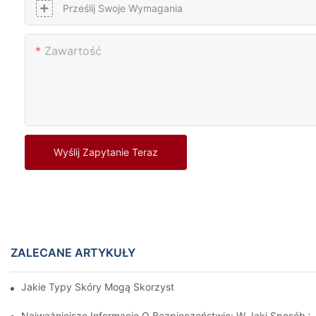
Prześlij Swoje Wymagania
Zawartość
Wyślij Zapytanie Teraz
ZALECANE ARTYKUŁY
Jakie Typy Skóry Mogą Skorzystać Z Terapii Światłem Czerwo
Najważniejsze Informacje O Bezpieczeństwie: W Jaki Sposób S