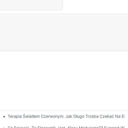
Terapia Światłem Czerwonym: Jak Długo Trzeba Czekać Na Efe
nym?
unsred Dba O To, Aby Kable Zasilające I Wtyczki Spełniały Światow
Co Sprawia, Że ​​sterownik Jest „klasy Medycznej”? Sunsred Wyj