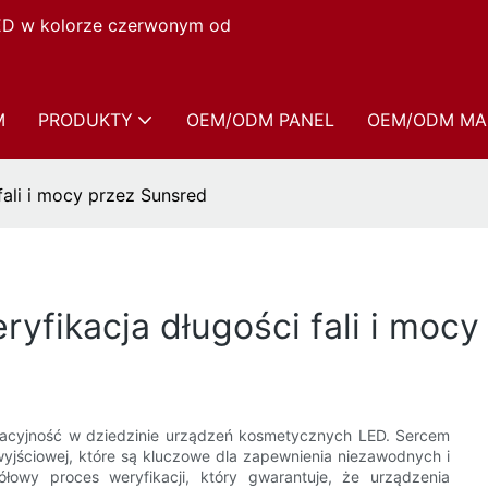
LED w kolorze czerwonym od
M
PRODUKTY
OEM/ODM PANEL
OEM/ODM MA
fali i mocy przez Sunsred
ryfikacja długości fali i moc
wacyjność w dziedzinie urządzeń kosmetycznych LED. Sercem
wyjściowej, które są kluczowe dla zapewnienia niezawodnych i
łowy proces weryfikacji, który gwarantuje, że urządzenia