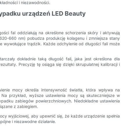
ładności i niezawodności.
zypadku urządzeń LED Beauty
gości fal oddziałują na określone schorzenia skóry i aktywują
 (620-660 nm) pobudza produkcję kolagenu i zmniejsza stany
ie wywołujące trądzik. Każde odchylenie od długości fali może
czały dokładnie taką długość fali, jaka jest określona dla
taty. Precyzję tę osiąga się dzięki skrupulatnej kalibracji i
awienie mocy określa intensywność światła, która wpływa na
y. Na przykład, wyższe ustawienia mocy są skuteczniejsze w
ypadku zabiegów powierzchniowych. Niedokładne ustawienia
iązane z zabiegiem.
ocy wyjściowej, aby upewnić się, że każde urządzenie spełnia
pójne i niezawodne działanie.