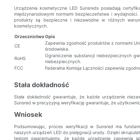
Urządzenia kosmetyczne LED Sunsreds posiadają certyfika
międzynarodowymi normami bezpieczeństwa i wydajności. C
produkty są bezpieczne i niezawodne w różnych warun
kosmetycznych.
Orzecznictwo
Opis
Zapewnia zgodność produktów z normami Unii
CE
środowiska.
Ograniczenie substancji niebezpiecznych gwa
RoHS
niebezpiecznych.
FCC
Federalna Komisja Łączności zapewnia zgodn
Stała dokładność
Stała dokładność gwarantuje, że każde urządzenie niez
Sunsred w precyzyjną weryfikację gwarantuje, że użytkowni
Wniosek
Podsumowując, proces weryfikacji w Sunsred ma fundame
naszych urządzeń LED do pielęgnacji urody. Dzięki skrupula
testom gwarantujemy, że każde urządzenie zapewnia sp