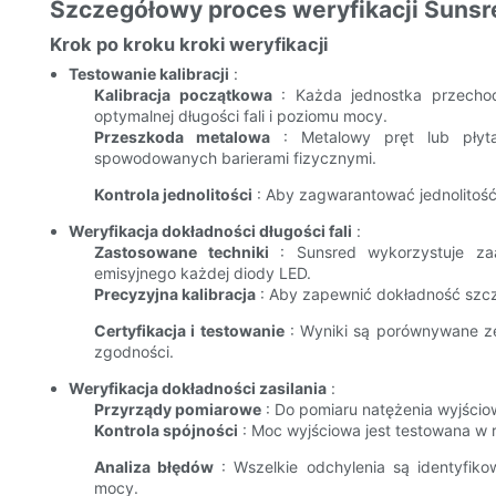
Szczegółowy proces weryfikacji Sunsr
Krok po kroku kroki weryfikacji
Testowanie kalibracji
:
Kalibracja początkowa
: Każda jednostka przechodz
optymalnej długości fali i poziomu mocy.
Przeszkoda metalowa
: Metalowy pręt lub płyta
spowodowanych barierami fizycznymi.
Kontrola jednolitości
: Aby zagwarantować jednolitość 
Weryfikacja dokładności długości fali
:
Zastosowane techniki
: Sunsred wykorzystuje za
emisyjnego każdej diody LED.
Precyzyjna kalibracja
: Aby zapewnić dokładność szczy
Certyfikacja i testowanie
: Wyniki są porównywane ze
zgodności.
Weryfikacja dokładności zasilania
:
Przyrządy pomiarowe
: Do pomiaru natężenia wyjściow
Kontrola spójności
: Moc wyjściowa jest testowana w 
Analiza błędów
: Wszelkie odchylenia są identyfi
mocy.