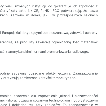
ty wielu uznanych instytucji, co gwarantuje ich zgodność z
ertyfikaty takie jak CE, RoHS i FCC potwierdzają, że nasze
kach, zarówno w domu, jak i w profesjonalnych salonach
 Europejskiej dotyczącymi bezpieczeństwa, zdrowia i ochrony
rantuje, że produkty zawierają ograniczoną ilość materiałów
ość z amerykańskimi normami promieniowania radiowego.
awodnie zapewnia pożądane efekty leczenia. Zaangażowanie
cy otrzymują zamierzone korzyści terapeutyczne.
ntalne znaczenie dla zapewnienia jakości i niezawodności
tnej kalibracji, zaawansowanym technologiom i rygorystycznym
ójne i dokładne rezultaty zabiegów. To zaangażowanie w