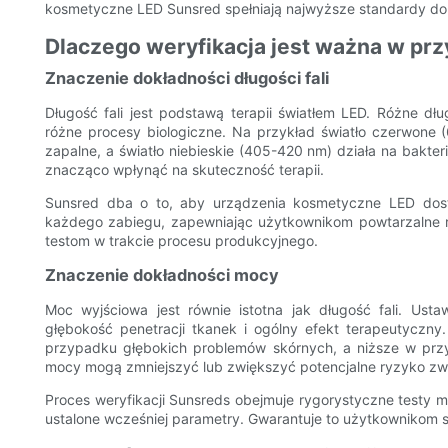
kosmetyczne LED Sunsred spełniają najwyższe standardy dok
Dlaczego weryfikacja jest ważna w pr
Znaczenie dokładności długości fali
Długość fali jest podstawą terapii światłem LED. Różne dłu
różne procesy biologiczne. Na przykład światło czerwone
zapalne, a światło niebieskie (405-420 nm) działa na bakter
znacząco wpłynąć na skuteczność terapii.
Sunsred dba o to, aby urządzenia kosmetyczne LED dostar
każdego zabiegu, zapewniając użytkownikom powtarzalne rezul
testom w trakcie procesu produkcyjnego.
Znaczenie dokładności mocy
Moc wyjściowa jest równie istotna jak długość fali. Ust
głębokość penetracji tkanek i ogólny efekt terapeutyczn
przypadku głębokich problemów skórnych, a niższe w prz
mocy mogą zmniejszyć lub zwiększyć potencjalne ryzyko zw
Proces weryfikacji Sunsreds obejmuje rygorystyczne testy m
ustalone wcześniej parametry. Gwarantuje to użytkownikom s