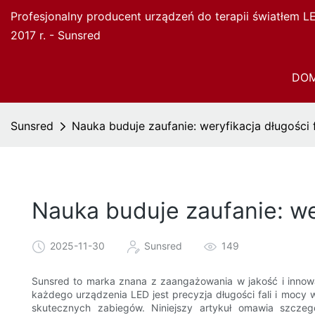
Profesjonalny producent urządzeń do terapii światłem 
2017 r. - Sunsred
DO
Sunsred
Nauka buduje zaufanie: weryfikacja długości 
Nauka buduje zaufanie: we
2025-11-30
Sunsred
149
Sunsred to marka znana z zaangażowania w jakość i inno
każdego urządzenia LED jest precyzja długości fali i mocy 
skutecznych zabiegów. Niniejszy artykuł omawia szczegó