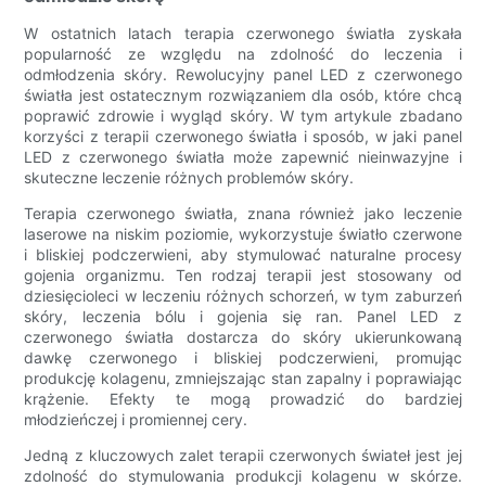
W ostatnich latach terapia czerwonego światła zyskała
popularność ze względu na zdolność do leczenia i
odmłodzenia skóry. Rewolucyjny panel LED z czerwonego
światła jest ostatecznym rozwiązaniem dla osób, które chcą
poprawić zdrowie i wygląd skóry. W tym artykule zbadano
korzyści z terapii czerwonego światła i sposób, w jaki panel
LED z czerwonego światła może zapewnić nieinwazyjne i
skuteczne leczenie różnych problemów skóry.
Terapia czerwonego światła, znana również jako leczenie
laserowe na niskim poziomie, wykorzystuje światło czerwone
i bliskiej podczerwieni, aby stymulować naturalne procesy
gojenia organizmu. Ten rodzaj terapii jest stosowany od
dziesięcioleci w leczeniu różnych schorzeń, w tym zaburzeń
skóry, leczenia bólu i gojenia się ran. Panel LED z
czerwonego światła dostarcza do skóry ukierunkowaną
dawkę czerwonego i bliskiej podczerwieni, promując
produkcję kolagenu, zmniejszając stan zapalny i poprawiając
krążenie. Efekty te mogą prowadzić do bardziej
młodzieńczej i promiennej cery.
Jedną z kluczowych zalet terapii czerwonych świateł jest jej
zdolność do stymulowania produkcji kolagenu w skórze.