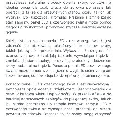
przyspiesza naturalne procesy gojenia skóry, co czyni ją
idealną opcją dla osób wraca do zdrowia po urazie lub
operacji, a także dla przewlekłych stanów skóry, takich jak
wyprysk lub łuszczyca. Promując krążenie i zmniejszając
stan zapalny, panel LED z czerwonego światła może pomóc
złagodzić dyskomfort i promować szybsze, bardziej wydajne
gojenie.
Kolejną istotną zaletą panelu LED z czerwonego światła jest
zdolność do atakowania określonych problemów skóry,
takich jak trądzik i przekładnia. Wykazano, że długości fali
czerwonych światła zabijają bakterie wywołujące trądzik i
zmniejszają stan zapalny, co czyni ją skutecznym leczeniem
skóry podatnej na trądzik. Ponadto panel LED z czerwonego
światła może pomóc w zmniejszeniu wyglądu ciemnych plam
i przebarwień, co powoduje bardziej równą i promienną cerę.
Ponadto panel LED z czerwonego światła jest nieinwazyjną i
bezbolesną opcją leczenia, dzięki czemu jest odpowiedni dla
osób w każdym wieku i typów skóry. W przeciwieństwie do
bardziej agresywnych zabiegów do pielęgnacji skóry, takich
jak skórka chemiczna lub terapia laserowa, terapia LED z
czerwonego światła nie wymaga czasu przestoju ani okresu
powrotu do zdrowia. Oznacza to, że osoby mogą otrzymać