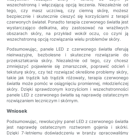
wszechstronną i włączającą opcją leczenia. Niezależnie od
tego, czy masz uczciwą, czy ciemną skórę, możesz
bezpiecznie i skutecznie cieszyć się korzyściami z terapii
czerwonych świateł. Ponadto terapia czerwonego światła jest
wystarczająco delikatna, aby zastosować na wrażliwych
obszarach skóry, na przykład wokół oczu, co czyni ją
wszechstronną opcją rozwiązania wielu problemów skóry.
Podsumowując, panele LED z czerwonego światła oferują
nieinwazyjne, bezbolesne i skuteczne rozwiązanie do
przekształcania skóry. Niezależnie od tego, czy chcesz
zmniejszyć pojawienie się zmarszczek, poprawić odcień i
teksturę skóry, czy też rozwiązać określone problemy skóry,
takie jak trądzik lub trądzik różowaty, terapia czerwonego
światła może pomóc w osiągnięciu promiennej, młodzieńczej
skóry. Dzięki sprawdzonym korzyściom i wszechstronności
panele LED z czerwonego światła są naprawdę ostatecznym
rozwiązaniem leczniczym i skórnym.
Wniosek
Podsumowując, rewolucyjny panel LED z czerwonego światła
jest naprawdę ostatecznym roztworem gojenia i skórki.
Dzięki 7-letniemu doświadczeniu w branży opracowaliśmy