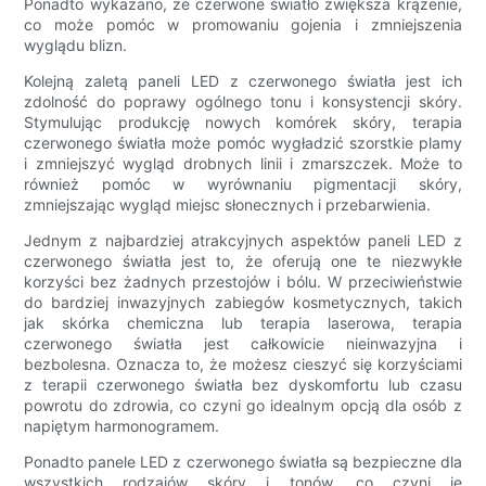
Ponadto wykazano, że czerwone światło zwiększa krążenie,
co może pomóc w promowaniu gojenia i zmniejszenia
wyglądu blizn.
Kolejną zaletą paneli LED z czerwonego światła jest ich
zdolność do poprawy ogólnego tonu i konsystencji skóry.
Stymulując produkcję nowych komórek skóry, terapia
czerwonego światła może pomóc wygładzić szorstkie plamy
i zmniejszyć wygląd drobnych linii i zmarszczek. Może to
również pomóc w wyrównaniu pigmentacji skóry,
zmniejszając wygląd miejsc słonecznych i przebarwienia.
Jednym z najbardziej atrakcyjnych aspektów paneli LED z
czerwonego światła jest to, że oferują one te niezwykłe
korzyści bez żadnych przestojów i bólu. W przeciwieństwie
do bardziej inwazyjnych zabiegów kosmetycznych, takich
jak skórka chemiczna lub terapia laserowa, terapia
czerwonego światła jest całkowicie nieinwazyjna i
bezbolesna. Oznacza to, że możesz cieszyć się korzyściami
z terapii czerwonego światła bez dyskomfortu lub czasu
powrotu do zdrowia, co czyni go idealnym opcją dla osób z
napiętym harmonogramem.
Ponadto panele LED z czerwonego światła są bezpieczne dla
wszystkich rodzajów skóry i tonów, co czyni je