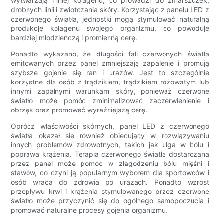
wytwarzają mniej kolagenu, co prowadzi do zmarszczek,
drobnych linii i zwiotczania skóry. Korzystając z panelu LED z
czerwonego światła, jednostki mogą stymulować naturalną
produkcję kolagenu swojego organizmu, co powoduje
bardziej młodzieńczą i promienną cerę.
Ponadto wykazano, że długości fali czerwonych światła
emitowanych przez panel zmniejszają zapalenie i promują
szybsze gojenie się ran i urazów. Jest to szczególnie
korzystne dla osób z trądzikiem, trądzikiem różowatym lub
innymi zapalnymi warunkami skóry, ponieważ czerwone
światło może pomóc zminimalizować zaczerwienienie i
obrzęk oraz promować wyraźniejszą cerę.
Oprócz właściwości skórnych, panel LED z czerwonego
światła okazał się również obiecujący w rozwiązywaniu
innych problemów zdrowotnych, takich jak ulga w bólu i
poprawa krążenia. Terapia czerwonego światła dostarczana
przez panel może pomóc w złagodzeniu bólu mięśni i
stawów, co czyni ją popularnym wyborem dla sportowców i
osób wraca do zdrowia po urazach. Ponadto wzrost
przepływu krwi i krążenia stymulowanego przez czerwone
światło może przyczynić się do ogólnego samopoczucia i
promować naturalne procesy gojenia organizmu.