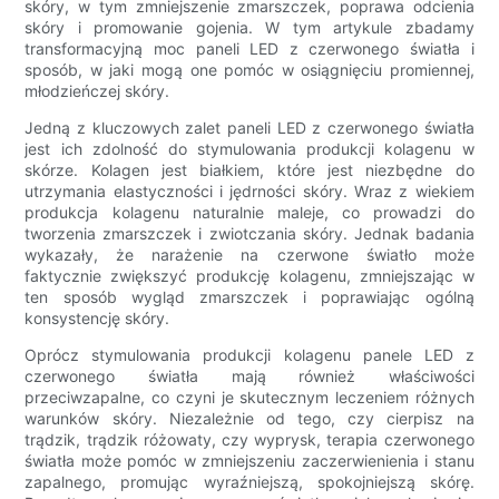
skóry, w tym zmniejszenie zmarszczek, poprawa odcienia
skóry i promowanie gojenia. W tym artykule zbadamy
transformacyjną moc paneli LED z czerwonego światła i
sposób, w jaki mogą one pomóc w osiągnięciu promiennej,
młodzieńczej skóry.
Jedną z kluczowych zalet paneli LED z czerwonego światła
jest ich zdolność do stymulowania produkcji kolagenu w
skórze. Kolagen jest białkiem, które jest niezbędne do
utrzymania elastyczności i jędrności skóry. Wraz z wiekiem
produkcja kolagenu naturalnie maleje, co prowadzi do
tworzenia zmarszczek i zwiotczania skóry. Jednak badania
wykazały, że narażenie na czerwone światło może
faktycznie zwiększyć produkcję kolagenu, zmniejszając w
ten sposób wygląd zmarszczek i poprawiając ogólną
konsystencję skóry.
Oprócz stymulowania produkcji kolagenu panele LED z
czerwonego światła mają również właściwości
przeciwzapalne, co czyni je skutecznym leczeniem różnych
warunków skóry. Niezależnie od tego, czy cierpisz na
trądzik, trądzik różowaty, czy wyprysk, terapia czerwonego
światła może pomóc w zmniejszeniu zaczerwienienia i stanu
zapalnego, promując wyraźniejszą, spokojniejszą skórę.