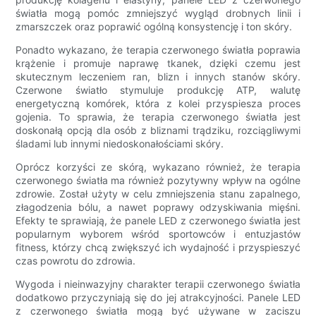
światła mogą pomóc zmniejszyć wygląd drobnych linii i
zmarszczek oraz poprawić ogólną konsystencję i ton skóry.
Ponadto wykazano, że terapia czerwonego światła poprawia
krążenie i promuje naprawę tkanek, dzięki czemu jest
skutecznym leczeniem ran, blizn i innych stanów skóry.
Czerwone światło stymuluje produkcję ATP, walutę
energetyczną komórek, która z kolei przyspiesza proces
gojenia. To sprawia, że ​​terapia czerwonego światła jest
doskonałą opcją dla osób z bliznami trądziku, rozciągliwymi
śladami lub innymi niedoskonałościami skóry.
Oprócz korzyści ze skórą, wykazano również, że terapia
czerwonego światła ma również pozytywny wpływ na ogólne
zdrowie. Został użyty w celu zmniejszenia stanu zapalnego,
złagodzenia bólu, a nawet poprawy odzyskiwania mięśni.
Efekty te sprawiają, że panele LED z czerwonego światła jest
popularnym wyborem wśród sportowców i entuzjastów
fitness, którzy chcą zwiększyć ich wydajność i przyspieszyć
czas powrotu do zdrowia.
Wygoda i nieinwazyjny charakter terapii czerwonego światła
dodatkowo przyczyniają się do jej atrakcyjności. Panele LED
z czerwonego światła mogą być używane w zaciszu