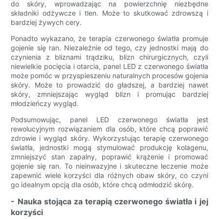
do skóry, wprowadzając na powierzchnię niezbędne
składniki odżywcze i tlen. Może to skutkować zdrowszą i
bardziej żywych cery.
Ponadto wykazano, że terapia czerwonego światła promuje
gojenie się ran. Niezależnie od tego, czy jednostki mają do
czynienia z bliznami trądziku, blizn chirurgicznych, czyli
niewielkie pocięcia i otarcia, panel LED z czerwonego światła
może pomóc w przyspieszeniu naturalnych procesów gojenia
skóry. Może to prowadzić do gładszej, a bardziej nawet
skóry, zmniejszając wygląd blizn i promując bardziej
młodzieńczy wygląd.
Podsumowując, panel LED czerwonego światła jest
rewolucyjnym rozwiązaniem dla osób, które chcą poprawić
zdrowie i wygląd skóry. Wykorzystując terapię czerwonego
światła, jednostki mogą stymulować produkcję kolagenu,
zmniejszyć stan zapalny, poprawić krążenie i promować
gojenie się ran. To nieinwazyjne i skuteczne leczenie może
zapewnić wiele korzyści dla różnych obaw skóry, co czyni
go idealnym opcją dla osób, które chcą odmłodzić skórę.
- Nauka stojąca za terapią czerwonego światła i jej
korzyści