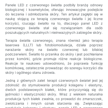
Panele LED z czerwonego światła podbiły branżę odnowy
biologicznej i kosmetyków, oferując innowacyjne podejście
do leczenia i odmłodzenia skóry. Ten artykuł zagłębi się w
naukę stojącą za terapią czerwonego światła i jej liczne
korzyści, rzucając światło na to, dlaczego panel LED z
czerwonego światła stał się rozwiązaniem dla osób
poszukujących naturalnych i nieinwazyjnych zabiegów skóry.
Terapia światła czerwonego, znana również jako terapia
laserowa (LLLT) lub fotobiomodulacja, działa poprzez
narażanie skóry na światło czerwonej lub bliskiej
podczerwieni. Światło to przenika do skóry i jest pochłaniane
przez komórki, gdzie promuje różne reakcje biologiczne.
Reakcje te naukowo udowodniono, że poprawia funkcję
komórkową, ostatecznie prowadząc do szeregu korzyści dla
skóry i ogólnego stanu zdrowia.
Jedną z głównych zalet terapii czerwonych świateł jest jej
zdolność do stymulowania produkcji kolagenu i elastyny,
dwóch podstawowych białek, które przyczyniają się do
jędrności i elastyczności skóry. Wraz z wiekiem naturalna
produkcja tych białek zwalnia, co prowadzi do zmarszczek,
zwiotczania i innych oznak starzenia się. Zwiększając
produkcję kolagenu i elastyny, panele LED z czerwonego