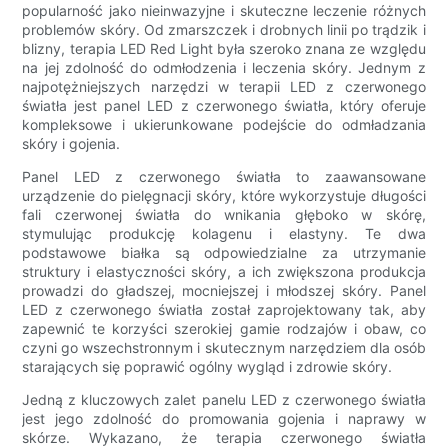
popularność jako nieinwazyjne i skuteczne leczenie różnych
problemów skóry. Od zmarszczek i drobnych linii po trądzik i
blizny, terapia LED Red Light była szeroko znana ze względu
na jej zdolność do odmłodzenia i leczenia skóry. Jednym z
najpotężniejszych narzędzi w terapii LED z czerwonego
światła jest panel LED z czerwonego światła, który oferuje
kompleksowe i ukierunkowane podejście do odmładzania
skóry i gojenia.
Panel LED z czerwonego światła to zaawansowane
urządzenie do pielęgnacji skóry, które wykorzystuje długości
fali czerwonej światła do wnikania głęboko w skórę,
stymulując produkcję kolagenu i elastyny. Te dwa
podstawowe białka są odpowiedzialne za utrzymanie
struktury i elastyczności skóry, a ich zwiększona produkcja
prowadzi do gładszej, mocniejszej i młodszej skóry. Panel
LED z czerwonego światła został zaprojektowany tak, aby
zapewnić te korzyści szerokiej gamie rodzajów i obaw, co
czyni go wszechstronnym i skutecznym narzędziem dla osób
starających się poprawić ogólny wygląd i zdrowie skóry.
Jedną z kluczowych zalet panelu LED z czerwonego światła
jest jego zdolność do promowania gojenia i naprawy w
skórze. Wykazano, że terapia czerwonego światła