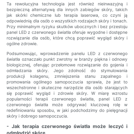
Ta rewolucyjna technologia jest również nieinwazyjną i
bezpieczną alternatywą dla innych zabiegów skóry, takich
jak skórki chemiczne lub terapia laserowa, co czyni ją
odpowiednią dla osób o wszystkich rodzajach skóry i tonach.
Przy minimalnym ryzyku skutków ubocznych i bez przestoju
panel LED z czerwonego światła oferuje wygodne i dostępne
rozwiązanie dla osób, które chcą poprawić wygląd skóry i
ogólne zdrowie.
Podsumowując, wprowadzenie panelu LED z czerwonego
światła oznaczało punkt zwrotny w branży piękna i odnowy
biologicznej, oferując przełomowe rozwiązanie do gojenia i
odmładzania skóry. Jego zdolność do stymulowania
produkcji kolagenu, zmniejszenia stanu zapalnego i
promowania ogólnego samopoczucia sprawia, że ​​jest to
wszechstronne i skuteczne narzędzie dla osób starających
się poprawić wygląd i zdrowie skóry. W miarę wzrostu
popularności terapii czerwonego światła, panel LED z
czerwonego światła może odgrywać kluczową rolę w
redefiniowaniu sposobu, w jaki podchodzimy do pielęgnacji
skóry i dobrego samopoczucia.
- Jak terapia czerwonego światła może leczyć i
odmłodzić skórę