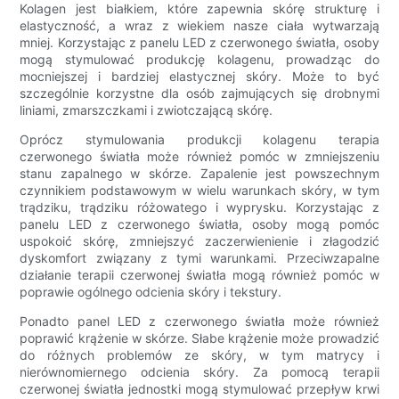
Kolagen jest białkiem, które zapewnia skórę strukturę i
elastyczność, a wraz z wiekiem nasze ciała wytwarzają
mniej. Korzystając z panelu LED z czerwonego światła, osoby
mogą stymulować produkcję kolagenu, prowadząc do
mocniejszej i bardziej elastycznej skóry. Może to być
szczególnie korzystne dla osób zajmujących się drobnymi
liniami, zmarszczkami i zwiotczającą skórę.
Oprócz stymulowania produkcji kolagenu terapia
czerwonego światła może również pomóc w zmniejszeniu
stanu zapalnego w skórze. Zapalenie jest powszechnym
czynnikiem podstawowym w wielu warunkach skóry, w tym
trądziku, trądziku różowatego i wyprysku. Korzystając z
panelu LED z czerwonego światła, osoby mogą pomóc
uspokoić skórę, zmniejszyć zaczerwienienie i złagodzić
dyskomfort związany z tymi warunkami. Przeciwzapalne
działanie terapii czerwonej światła mogą również pomóc w
poprawie ogólnego odcienia skóry i tekstury.
Ponadto panel LED z czerwonego światła może również
poprawić krążenie w skórze. Słabe krążenie może prowadzić
do różnych problemów ze skóry, w tym matrycy i
nierównomiernego odcienia skóry. Za pomocą terapii
czerwonej światła jednostki mogą stymulować przepływ krwi