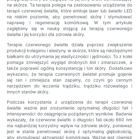
na skórze. Ta terapia polega na zastosowaniu urządzenia do
terapii czerwonej światła, które emituje laser lub światło LED
na niskim poziomie, aby penetrować skórę i stymulować
naprawę i regenerację komórkową. W tym artykule
zagłębimy się w naukę stojącą za terapią czerwonego
światła i jej korzyści dla zdrowia skóry.
Terapia czerwonego światła działa poprzez zwiększenie
produkcji kolagenu i elastyny ​​w skórze, które są niezbędnymi
białkami do utrzymania jej elastyczności i jędrności. To z kolei
pomaga zmniejszyć wygląd drobnych linii i zmarszczek, a
także poprawić ogólną konsystencję i ton skóry. Dodatkowo
wykazano, że terapia czerwonych świateł promuje gojenie
się ran i zmniejsza stan zapalny, co czyni go cennym
narzędziem do leczenia trądziku, trądziku różowatego i
innych stanów skóry.
Podczas korzystania z urządzenia do terapii czerwonej
światła ważne jest zrozumienie optymalnej długości fali i
intensywności do osiągnięcia pożądanych wyników. Badania
wykazały, że czerwone światło o długości fali około 660 nm
ma najbardziej korzystny wpływ na zdrowie skóry, ponieważ
jest w stanie penetrować skórę z optymalną głębokością,
aby stymulować aktywność komórkową. Ważne jest również