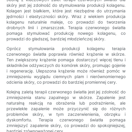
skóry jest jej zdolność do stymulowania produkcji kolagenu.
Kolagen jest białkiem, które jest niezbędne do utrzymania
jędrności i elastyczności skóry. Wraz z wiekiem produkcja
kolagenu naturalnie maleje, co prowadzi do tworzenia
drobnych linii i zmarszczek. Terapia czerwonego światła
pomaga stymulować produkcję nowego kolagenu, co
prowadzi do gładszej, bardziej młodzieńczej skóry.
Oprócz stymulowania produkcji kolagenu terapia
czerwonego światła poprawia również krążenie w skórze.
Ten zwiększony krążenie pomaga dostarczyć więcej tlenu i
składników odżywczych do komórek skóry, promując gojenie
i regenerację. Ulepszona krążenie może również pomóc w
zmniejszeniu wyglądu ciemnych plam i nierównomiernego
odcienia skóry, co prowadzi do bardziej promiennej cery.
Kolejną zaletą terapii czerwonego światła jest jej zdolność do
zmniejszenia stanu zapalnego w skórze. Zapalenie jest
naturalną reakcją na obrażenia lub podrażnienie, ale
przewlekłe zapalenie może przyczynić się do różnych
problemów skóry, w tym zaczerwienienia, obrzęku i
dyskomfortu. Terapia czerwonego światła pomaga
zmniejszyć zapalenie skóry, co prowadzi do spokojniejszej,
bardziej zrównoważonej cery.