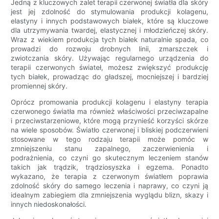
Jedną z kluczowych zalet terapii czerwonej światła dla skóry
jest jej zdolność do stymulowania produkcji kolagenu,
elastyny ​​i innych podstawowych białek, które są kluczowe
dla utrzymywania twardej, elastycznej i młodzieńczej skóry.
Wraz z wiekiem produkcja tych białek naturalnie spada, co
prowadzi do rozwoju drobnych linii, zmarszczek i
zwiotczania skóry. Używając regularnego urządzenia do
terapii czerwonych świateł, możesz zwiększyć produkcję
tych białek, prowadząc do gładszej, mocniejszej i bardziej
promiennej skóry.
Oprócz promowania produkcji kolagenu i elastyny ​​terapia
czerwonego światła ma również właściwości przeciwzapalne
i przeciwstarzeniowe, które mogą przynieść korzyści skórze
na wiele sposobów. Światło czerwonej i bliskiej podczerwieni
stosowane w tego rodzaju terapii może pomóc w
zmniejszeniu stanu zapalnego, zaczerwienienia i
podrażnienia, co czyni go skutecznym leczeniem stanów
takich jak trądzik, trądziosyszka i egzema. Ponadto
wykazano, że terapia z czerwonym światłem poprawia
zdolność skóry do samego leczenia i naprawy, co czyni ją
idealnym zabiegiem dla zmniejszenia wyglądu blizn, skazy i
innych niedoskonałości.