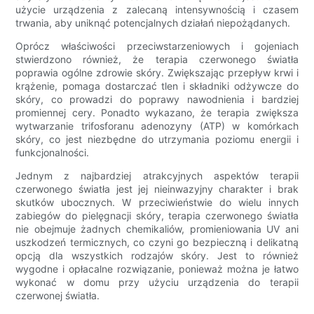
użycie urządzenia z zalecaną intensywnością i czasem
trwania, aby uniknąć potencjalnych działań niepożądanych.
Oprócz właściwości przeciwstarzeniowych i gojeniach
stwierdzono również, że terapia czerwonego światła
poprawia ogólne zdrowie skóry. Zwiększając przepływ krwi i
krążenie, pomaga dostarczać tlen i składniki odżywcze do
skóry, co prowadzi do poprawy nawodnienia i bardziej
promiennej cery. Ponadto wykazano, że terapia zwiększa
wytwarzanie trifosforanu adenozyny (ATP) w komórkach
skóry, co jest niezbędne do utrzymania poziomu energii i
funkcjonalności.
Jednym z najbardziej atrakcyjnych aspektów terapii
czerwonego światła jest jej nieinwazyjny charakter i brak
skutków ubocznych. W przeciwieństwie do wielu innych
zabiegów do pielęgnacji skóry, terapia czerwonego światła
nie obejmuje żadnych chemikaliów, promieniowania UV ani
uszkodzeń termicznych, co czyni go bezpieczną i delikatną
opcją dla wszystkich rodzajów skóry. Jest to również
wygodne i opłacalne rozwiązanie, ponieważ można je łatwo
wykonać w domu przy użyciu urządzenia do terapii
czerwonej światła.