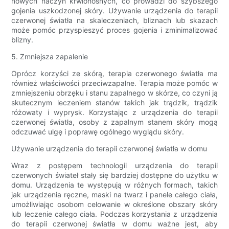
nowych naczyń krwionośnych, co prowadzi do szybszego
gojenia uszkodzonej skóry. Używanie urządzenia do terapii
czerwonej światła na skaleczeniach, bliznach lub skazach
może pomóc przyspieszyć proces gojenia i zminimalizować
blizny.
5. Zmniejsza zapalenie
Oprócz korzyści ze skórą, terapia czerwonego światła ma
również właściwości przeciwzapalne. Terapia może pomóc w
zmniejszeniu obrzęku i stanu zapalnego w skórze, co czyni ją
skutecznym leczeniem stanów takich jak trądzik, trądzik
różowaty i wyprysk. Korzystając z urządzenia do terapii
czerwonej światła, osoby z zapalnym stanem skóry mogą
odczuwać ulgę i poprawę ogólnego wyglądu skóry.
Używanie urządzenia do terapii czerwonej światła w domu
Wraz z postępem technologii urządzenia do terapii
czerwonych świateł stały się bardziej dostępne do użytku w
domu. Urządzenia te występują w różnych formach, takich
jak urządzenia ręczne, maski na twarz i panele całego ciała,
umożliwiając osobom celowanie w określone obszary skóry
lub leczenie całego ciała. Podczas korzystania z urządzenia
do terapii czerwonej światła w domu ważne jest, aby