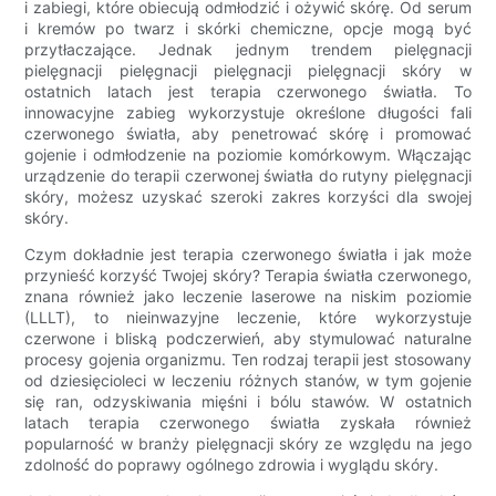
i zabiegi, które obiecują odmłodzić i ożywić skórę. Od serum
i kremów po twarz i skórki chemiczne, opcje mogą być
przytłaczające. Jednak jednym trendem pielęgnacji
pielęgnacji pielęgnacji pielęgnacji pielęgnacji skóry w
ostatnich latach jest terapia czerwonego światła. To
innowacyjne zabieg wykorzystuje określone długości fali
czerwonego światła, aby penetrować skórę i promować
gojenie i odmłodzenie na poziomie komórkowym. Włączając
urządzenie do terapii czerwonej światła do rutyny pielęgnacji
skóry, możesz uzyskać szeroki zakres korzyści dla swojej
skóry.
Czym dokładnie jest terapia czerwonego światła i jak może
przynieść korzyść Twojej skóry? Terapia światła czerwonego,
znana również jako leczenie laserowe na niskim poziomie
(LLLT), to nieinwazyjne leczenie, które wykorzystuje
czerwone i bliską podczerwień, aby stymulować naturalne
procesy gojenia organizmu. Ten rodzaj terapii jest stosowany
od dziesięcioleci w leczeniu różnych stanów, w tym gojenie
się ran, odzyskiwania mięśni i bólu stawów. W ostatnich
latach terapia czerwonego światła zyskała również
popularność w branży pielęgnacji skóry ze względu na jego
zdolność do poprawy ogólnego zdrowia i wyglądu skóry.