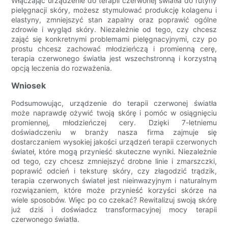
Włączając urządzenie do terapii czerwonej światła do rutyny
pielęgnacji skóry, możesz stymulować produkcję kolagenu i
elastyny, zmniejszyć stan zapalny oraz poprawić ogólne
zdrowie i wygląd skóry. Niezależnie od tego, czy chcesz
zająć się konkretnymi problemami pielęgnacyjnymi, czy po
prostu chcesz zachować młodzieńczą i promienną cerę,
terapia czerwonego światła jest wszechstronną i korzystną
opcją leczenia do rozważenia.
Wniosek
Podsumowując, urządzenie do terapii czerwonej światła
może naprawdę ożywić twoją skórę i pomóc w osiągnięciu
promiennej, młodzieńczej cery. Dzięki 7-letniemu
doświadczeniu w branży nasza firma zajmuje się
dostarczaniem wysokiej jakości urządzeń terapii czerwonych
świateł, które mogą przynieść skuteczne wyniki. Niezależnie
od tego, czy chcesz zmniejszyć drobne linie i zmarszczki,
poprawić odcień i teksturę skóry, czy złagodzić trądzik,
terapia czerwonych świateł jest nieinwazyjnym i naturalnym
rozwiązaniem, które może przynieść korzyści skórze na
wiele sposobów. Więc po co czekać? Rewitalizuj swoją skórę
już dziś i doświadcz transformacyjnej mocy terapii
czerwonego światła.