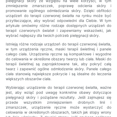
pielęgnacji skóry ze względu na wiele korzyści, w tym
zmniejszenie zmarszczek, poprawę odcienia skóry i
promowanie ogólnego odmładzania skóry. Dzięki obfitości
urządzeń do terapii czerwonej światła na rynku może być
przytłaczające, aby wybrać odpowiedni dla Ciebie. W tym
artykule omówimy różne rodzaje dostępnych urządzeń do
terapii czerwonych świateł i zapewniamy wskazówki, jak
wybrać najlepszy dla twoich potrzeb pielęgnacji skóry.
Istnieją różne rodzaje urządzeń do terapii czerwonej światła,
w tym urządzenia ręczne, maski terapii świetlnej i panele
całego ciała. Urządzenia ręczne są kompaktowe i wygodne
do celowania w określone obszary twarzy lub ciała. Maski do
terapii świetlnej są zaprojektowane tak, aby pokryć całą
twarz i zapewnić ogólne odmłodzenie skóry. Panele całego
ciała stanowią największe pokrycie i są idealne do leczenia
większych obszarów ciała.
Wybierając urządzenie do terapii czerwonej światła, ważne
jest, aby wziąć pod uwagę konkretne obawy dotyczące
pielęgnacji skóry i pożądane rezultaty. Jeśli zajmujesz się
przede wszystkim zmniejszeniem drobnych linii i
zmarszczek, urządzenie ręczne może wystarczyć do
celowania w określonych obszarach, takich jak stopy wrony