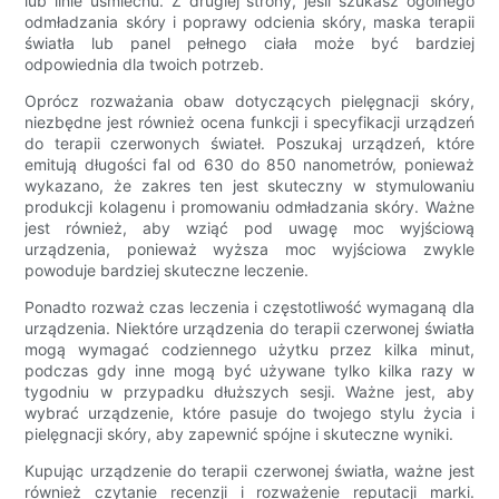
lub linie uśmiechu. Z drugiej strony, jeśli szukasz ogólnego
odmładzania skóry i poprawy odcienia skóry, maska ​​terapii
światła lub panel pełnego ciała może być bardziej
odpowiednia dla twoich potrzeb.
Oprócz rozważania obaw dotyczących pielęgnacji skóry,
niezbędne jest również ocena funkcji i specyfikacji urządzeń
do terapii czerwonych świateł. Poszukaj urządzeń, które
emitują długości fal od 630 do 850 nanometrów, ponieważ
wykazano, że zakres ten jest skuteczny w stymulowaniu
produkcji kolagenu i promowaniu odmładzania skóry. Ważne
jest również, aby wziąć pod uwagę moc wyjściową
urządzenia, ponieważ wyższa moc wyjściowa zwykle
powoduje bardziej skuteczne leczenie.
Ponadto rozważ czas leczenia i częstotliwość wymaganą dla
urządzenia. Niektóre urządzenia do terapii czerwonej światła
mogą wymagać codziennego użytku przez kilka minut,
podczas gdy inne mogą być używane tylko kilka razy w
tygodniu w przypadku dłuższych sesji. Ważne jest, aby
wybrać urządzenie, które pasuje do twojego stylu życia i
pielęgnacji skóry, aby zapewnić spójne i skuteczne wyniki.
Kupując urządzenie do terapii czerwonej światła, ważne jest
również czytanie recenzji i rozważenie reputacji marki.