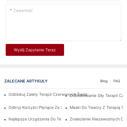
Zawartość
Wyślij Zapytanie Teraz
ZALECANE ARTYKUŁY
Blog
FAQ
Odblokuj Zalety Terapii Czerwonych Świateł LED Za Pomocą N
Odblokowanie Siły Terapii Cz
Odkryj Korzyści Płynące Ze Stosowania Maski Do Terapii Świa
Maski Do Twarzy Z Terapią Ś
Najlepsze Urządzenia Do Terapii Światłem Czerwonym I Podc
Znalezienie Niezawodnych Dos