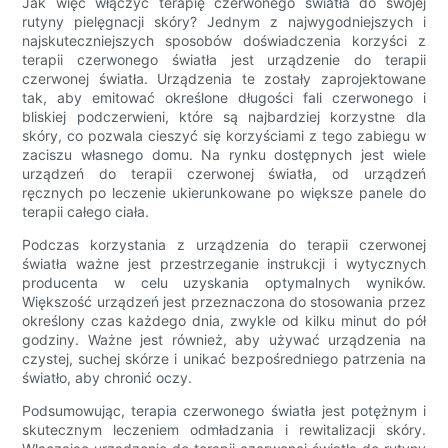
Jak więc włączyć terapię czerwonego światła do swojej
rutyny pielęgnacji skóry? Jednym z najwygodniejszych i
najskuteczniejszych sposobów doświadczenia korzyści z
terapii czerwonego światła jest urządzenie do terapii
czerwonej światła. Urządzenia te zostały zaprojektowane
tak, aby emitować określone długości fali czerwonego i
bliskiej podczerwieni, które są najbardziej korzystne dla
skóry, co pozwala cieszyć się korzyściami z tego zabiegu w
zaciszu własnego domu. Na rynku dostępnych jest wiele
urządzeń do terapii czerwonej światła, od urządzeń
ręcznych po leczenie ukierunkowane po większe panele do
terapii całego ciała.
Podczas korzystania z urządzenia do terapii czerwonej
światła ważne jest przestrzeganie instrukcji i wytycznych
producenta w celu uzyskania optymalnych wyników.
Większość urządzeń jest przeznaczona do stosowania przez
określony czas każdego dnia, zwykle od kilku minut do pół
godziny. Ważne jest również, aby używać urządzenia na
czystej, suchej skórze i unikać bezpośredniego patrzenia na
światło, aby chronić oczy.
Podsumowując, terapia czerwonego światła jest potężnym i
skutecznym leczeniem odmładzania i rewitalizacji skóry.