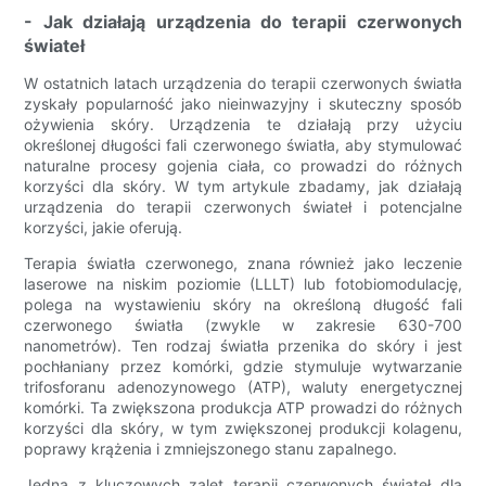
- Jak działają urządzenia do terapii czerwonych
świateł
W ostatnich latach urządzenia do terapii czerwonych światła
zyskały popularność jako nieinwazyjny i skuteczny sposób
ożywienia skóry. Urządzenia te działają przy użyciu
określonej długości fali czerwonego światła, aby stymulować
naturalne procesy gojenia ciała, co prowadzi do różnych
korzyści dla skóry. W tym artykule zbadamy, jak działają
urządzenia do terapii czerwonych świateł i potencjalne
korzyści, jakie oferują.
Terapia światła czerwonego, znana również jako leczenie
laserowe na niskim poziomie (LLLT) lub fotobiomodulację,
polega na wystawieniu skóry na określoną długość fali
czerwonego światła (zwykle w zakresie 630-700
nanometrów). Ten rodzaj światła przenika do skóry i jest
pochłaniany przez komórki, gdzie stymuluje wytwarzanie
trifosforanu adenozynowego (ATP), waluty energetycznej
komórki. Ta zwiększona produkcja ATP prowadzi do różnych
korzyści dla skóry, w tym zwiększonej produkcji kolagenu,
poprawy krążenia i zmniejszonego stanu zapalnego.
Jedną z kluczowych zalet terapii czerwonych świateł dla