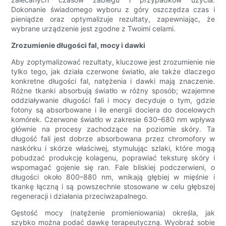
Dokonanie świadomego wyboru z góry oszczędza czas i
pieniądze oraz optymalizuje rezultaty, zapewniając, że
wybrane urządzenie jest zgodne z Twoimi celami.
Zrozumienie długości fal, mocy i dawki
Aby zoptymalizować rezultaty, kluczowe jest zrozumienie nie
tylko tego, jak działa czerwone światło, ale także dlaczego
konkretne długości fal, natężenia i dawki mają znaczenie.
Różne tkanki absorbują światło w różny sposób; wzajemne
oddziaływanie długości fali i mocy decyduje o tym, gdzie
fotony są absorbowane i ile energii dociera do docelowych
komórek. Czerwone światło w zakresie 630–680 nm wpływa
głównie na procesy zachodzące na poziomie skóry. Ta
długość fali jest dobrze absorbowana przez chromofory w
naskórku i skórze właściwej, stymulując szlaki, które mogą
pobudzać produkcję kolagenu, poprawiać teksturę skóry i
wspomagać gojenie się ran. Fale bliskiej podczerwieni, o
długości około 800–880 nm, wnikają głębiej w mięśnie i
tkankę łączną i są powszechnie stosowane w celu głębszej
regeneracji i działania przeciwzapalnego.
Gęstość mocy (natężenie promieniowania) określa, jak
szybko można podać dawkę terapeutyczną. Wyobraź sobie