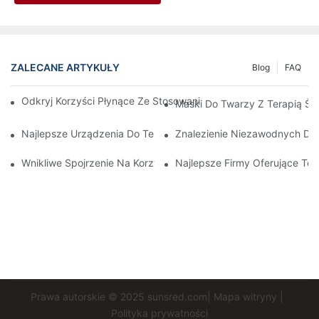
ZALECANE ARTYKUŁY
Blog
FAQ
Odkryj Korzyści Płynące Ze Stosowania Maski Do Terapii Świa
Maski Do Twarzy Z Terapią Ś
Najlepsze Urządzenia Do Terapii Światłem Czerwonym I Podc
Znalezienie Niezawodnych Dos
Wnikliwe Spojrzenie Na Korzyści Płynące Ze Światłoterapii Twa
Najlepsze Firmy Oferujące T
Prawa autorskie © 2025
sunsred.com
|
Mapa witryny
|
Polityka prywatności