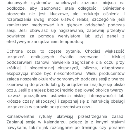
pionowych systemów panelowych zaznacz miejsca na
podłodze, aby zachować stałe odległości. Oświetlenie
otoczenia nie jest kluczowe, ale redukcja olśnienia i
rozpraszania uwagi może ułatwić relaks, szczególnie jeśli
zamierzasz medytować lub głęboko oddychać podczas
sesji. Jeśli obawiasz się nagrzewania, zapewnij przepływ
powietrza za pomocą wentylatora lub użyj paneli z
efektywnym zarządzaniem temperaturą.
Ochrona oczu to częste pytanie. Chociaż większość
urządzeń emitujących światło czerwone i bliskiej
podczerwieni stanowi niewielkie zagrożenie dla oczu przy
krótkiej i niecentralnej ekspozycji, bliższa, długotrwała
ekspozycja może być niekomfortowa. Wielu producentów
zaleca noszenie okularów ochronnych podczas sesji z twarzą
skierowaną do przodu lub gdy urządzenie znajduje się blisko
oczu. Jeśli planujesz bezpośrednio depilować okolicę twarzy,
rozważ początkowo ustawienia niskiej intensywności lub
krótsze czasy ekspozycji i zapoznaj się z instrukcją obsługi
urządzenia w sprawie bezpieczeństwa oczu.
Konsekwentne rytuały ułatwiają przestrzeganie zasad.
Zaplanuj sesje w kalendarzu, połącz je z innymi stałymi
nawykami, takimi jak rozciąganie po treningu czy poranne