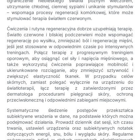
ograniczenie niebieskiego światła późnym wieczorem,
utrzymanie chłodnej, ciemnej sypialni i unikanie stymulantów
– wspomaga procesy regeneracji komórkowej, które może
stymulować terapia światłem czerwonym.
Ćwiczenia i rutyna regeneracyjna dobrze uzupełniają terapię.
Światło czerwone i bliskiej podczerwieni może wspomagać
regenerację po wysiłku, zmniejszać ból i regenerację mięśni,
jeśli jest stosowane w odpowiednim czasie po intensywnych
treningach. Połącz terapię z progresywnym treningiem
oporowym, aby osiągnąć cel siły i napięcia mięśniowego, a
także wykorzystuj ćwiczenia poprawiające mobilność i
ukierunkowane rozciąganie, aby zmniejszyć sztywność i
zwiększyć elastyczność tkanek. W przypadku celów
skórnych, zamiast polegać wyłącznie na urządzeniu do
światłoterapii, łącz terapię z zatwierdzonymi przez
dermatologa procedurami pielęgnacji skóry, ochroną
przeciwsłoneczną i odpowiednimi zabiegami miejscowymi.
Systematyczne śledzenie postępów przekształca
subiektywne wrażenia w dane, na podstawie których można
podejmować działania. Prowadź dziennik dat sesji, ich czasu
trwania, ustawień urządzenia oraz subiektywnych notatek
dotyczących energii, snu, bólu i wyglądu skóry. Regularne
wykonywanie zdjęć w stałych warunkach oświetleniowych