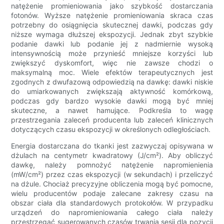
natężenie promieniowania jako szybkość dostarczania
fotonów. Wyższe natężenie promieniowania skraca czas
potrzebny do osiągnięcia skutecznej dawki, podczas gdy
niższe wymaga dłuższej ekspozycji. Jednak zbyt szybkie
podanie dawki lub podanie jej z nadmiernie wysoką
intensywnością może przynieść mniejsze korzyści lub
zwiększyć dyskomfort, więc nie zawsze chodzi o
maksymalną moc. Wiele efektów terapeutycznych jest
zgodnych z dwufazową odpowiedzią na dawkę: dawki niskie
do umiarkowanych zwiększają aktywność komórkową,
podczas gdy bardzo wysokie dawki mogą być mniej
skuteczne, a nawet hamujące. Podkreśla to wagę
przestrzegania zaleceń producenta lub zaleceń klinicznych
dotyczących czasu ekspozycji w określonych odległościach.
Energia dostarczana do tkanki jest zazwyczaj opisywana w
dżulach na centymetr kwadratowy (J/cm²). Aby obliczyć
dawkę, należy pomnożyć natężenie napromienienia
(mW/cm²) przez czas ekspozycji (w sekundach) i przeliczyć
na dżule. Chociaż precyzyjne obliczenia mogą być pomocne,
wielu producentów podaje zalecane zakresy czasu na
obszar ciała dla standardowych protokołów. W przypadku
urządzeń do napromieniowania całego ciała należy
przestrzegać sugerowanych czasów trwania sesji dla pozycji