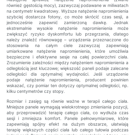
również gęstością mocy), zazwyczaj podawane w miliwatach
na centymetr kwadratowy. Wyższe natężenie napromienienia
szybciej dostarcza fotony, co może skrócić czas sesji, a
jednocześnie zapewnić zamierzoną dawkę. Jednak
ekstremalnie wysokie natężenie napromienienia może
zwiększyć ryzyko dyskomfortu lub przegrzania, dlatego
należy znaleźć równowagę – urządzenia przeznaczone do
stosowania na całym ciele zazwyczaj zapewniają
umiarkowane natężenie napromienienia, które umożliwia
bezpieczne i efektywne sesje na całej powierzchni ciała.
Zrozumienie zależności między natężeniem napromienienia a
odległością jest kluczowe; większość paneli podaje zalecane
odległości dla optymalnej wydajności. Jeśli urządzenie
podaje natężenie napromienienia, producent powinien
wskazać, czy pomiar ten dotyczy optymalnej odległości, np.
kilku centymetrów czy stopy.
Rozmiar i zasięg są równie ważne w terapii całego ciała.
Mniejsze panele wymagają wielokrotnego zmieniania pozycji,
aby przeprowadzić terapię całego ciała, co wydłuża czas
sesji i zmniejsza komfort. Panele pełnowymiarowe, które
zapewniają spójny efekt na dużym obszarze, ułatwiają
terapię większych części ciała lub całego tułowia podczas