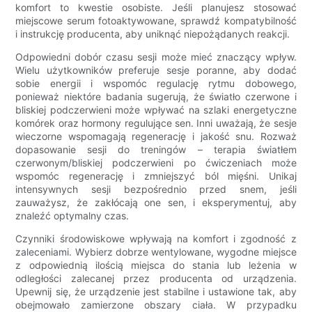
komfort to kwestie osobiste. Jeśli planujesz stosować
miejscowe serum fotoaktywowane, sprawdź kompatybilność
i instrukcję producenta, aby uniknąć niepożądanych reakcji.
Odpowiedni dobór czasu sesji może mieć znaczący wpływ.
Wielu użytkowników preferuje sesje poranne, aby dodać
sobie energii i wspomóc regulację rytmu dobowego,
ponieważ niektóre badania sugerują, że światło czerwone i
bliskiej podczerwieni może wpływać na szlaki energetyczne
komórek oraz hormony regulujące sen. Inni uważają, że sesje
wieczorne wspomagają regenerację i jakość snu. Rozważ
dopasowanie sesji do treningów – terapia światłem
czerwonym/bliskiej podczerwieni po ćwiczeniach może
wspomóc regenerację i zmniejszyć ból mięśni. Unikaj
intensywnych sesji bezpośrednio przed snem, jeśli
zauważysz, że zakłócają one sen, i eksperymentuj, aby
znaleźć optymalny czas.
Czynniki środowiskowe wpływają na komfort i zgodność z
zaleceniami. Wybierz dobrze wentylowane, wygodne miejsce
z odpowiednią ilością miejsca do stania lub leżenia w
odległości zalecanej przez producenta od urządzenia.
Upewnij się, że urządzenie jest stabilne i ustawione tak, aby
obejmowało zamierzone obszary ciała. W przypadku