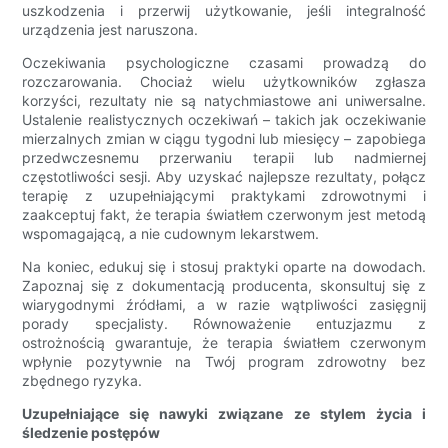
uszkodzenia i przerwij użytkowanie, jeśli integralność
urządzenia jest naruszona.
Oczekiwania psychologiczne czasami prowadzą do
rozczarowania. Chociaż wielu użytkowników zgłasza
korzyści, rezultaty nie są natychmiastowe ani uniwersalne.
Ustalenie realistycznych oczekiwań – takich jak oczekiwanie
mierzalnych zmian w ciągu tygodni lub miesięcy – zapobiega
przedwczesnemu przerwaniu terapii lub nadmiernej
częstotliwości sesji. Aby uzyskać najlepsze rezultaty, połącz
terapię z uzupełniającymi praktykami zdrowotnymi i
zaakceptuj fakt, że terapia światłem czerwonym jest metodą
wspomagającą, a nie cudownym lekarstwem.
Na koniec, edukuj się i stosuj praktyki oparte na dowodach.
Zapoznaj się z dokumentacją producenta, skonsultuj się z
wiarygodnymi źródłami, a w razie wątpliwości zasięgnij
porady specjalisty. Równoważenie entuzjazmu z
ostrożnością gwarantuje, że terapia światłem czerwonym
wpłynie pozytywnie na Twój program zdrowotny bez
zbędnego ryzyka.
Uzupełniające się nawyki związane ze stylem życia i
śledzenie postępów