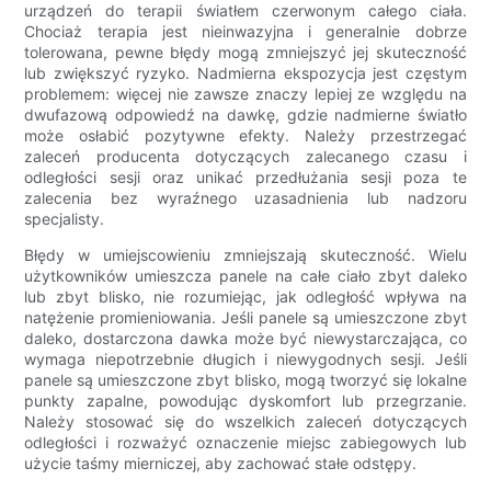
urządzeń do terapii światłem czerwonym całego ciała.
Chociaż terapia jest nieinwazyjna i generalnie dobrze
tolerowana, pewne błędy mogą zmniejszyć jej skuteczność
lub zwiększyć ryzyko. Nadmierna ekspozycja jest częstym
problemem: więcej nie zawsze znaczy lepiej ze względu na
dwufazową odpowiedź na dawkę, gdzie nadmierne światło
może osłabić pozytywne efekty. Należy przestrzegać
zaleceń producenta dotyczących zalecanego czasu i
odległości sesji oraz unikać przedłużania sesji poza te
zalecenia bez wyraźnego uzasadnienia lub nadzoru
specjalisty.
Błędy w umiejscowieniu zmniejszają skuteczność. Wielu
użytkowników umieszcza panele na całe ciało zbyt daleko
lub zbyt blisko, nie rozumiejąc, jak odległość wpływa na
natężenie promieniowania. Jeśli panele są umieszczone zbyt
daleko, dostarczona dawka może być niewystarczająca, co
wymaga niepotrzebnie długich i niewygodnych sesji. Jeśli
panele są umieszczone zbyt blisko, mogą tworzyć się lokalne
punkty zapalne, powodując dyskomfort lub przegrzanie.
Należy stosować się do wszelkich zaleceń dotyczących
odległości i rozważyć oznaczenie miejsc zabiegowych lub
użycie taśmy mierniczej, aby zachować stałe odstępy.