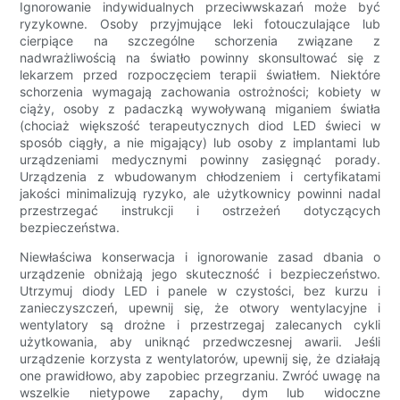
Ignorowanie indywidualnych przeciwwskazań może być
ryzykowne. Osoby przyjmujące leki fotouczulające lub
cierpiące na szczególne schorzenia związane z
nadwrażliwością na światło powinny skonsultować się z
lekarzem przed rozpoczęciem terapii światłem. Niektóre
schorzenia wymagają zachowania ostrożności; kobiety w
ciąży, osoby z padaczką wywoływaną miganiem światła
(chociaż większość terapeutycznych diod LED świeci w
sposób ciągły, a nie migający) lub osoby z implantami lub
urządzeniami medycznymi powinny zasięgnąć porady.
Urządzenia z wbudowanym chłodzeniem i certyfikatami
jakości minimalizują ryzyko, ale użytkownicy powinni nadal
przestrzegać instrukcji i ostrzeżeń dotyczących
bezpieczeństwa.
Niewłaściwa konserwacja i ignorowanie zasad dbania o
urządzenie obniżają jego skuteczność i bezpieczeństwo.
Utrzymuj diody LED i panele w czystości, bez kurzu i
zanieczyszczeń, upewnij się, że otwory wentylacyjne i
wentylatory są drożne i przestrzegaj zalecanych cykli
użytkowania, aby uniknąć przedwczesnej awarii. Jeśli
urządzenie korzysta z wentylatorów, upewnij się, że działają
one prawidłowo, aby zapobiec przegrzaniu. Zwróć uwagę na
wszelkie nietypowe zapachy, dym lub widoczne