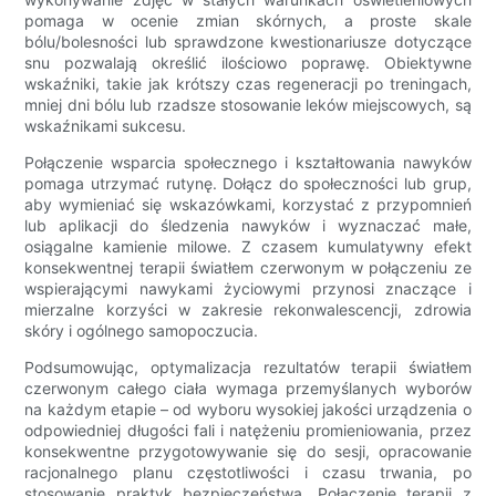
pomaga w ocenie zmian skórnych, a proste skale
bólu/bolesności lub sprawdzone kwestionariusze dotyczące
snu pozwalają określić ilościowo poprawę. Obiektywne
wskaźniki, takie jak krótszy czas regeneracji po treningach,
mniej dni bólu lub rzadsze stosowanie leków miejscowych, są
wskaźnikami sukcesu.
Połączenie wsparcia społecznego i kształtowania nawyków
pomaga utrzymać rutynę. Dołącz do społeczności lub grup,
aby wymieniać się wskazówkami, korzystać z przypomnień
lub aplikacji do śledzenia nawyków i wyznaczać małe,
osiągalne kamienie milowe. Z czasem kumulatywny efekt
konsekwentnej terapii światłem czerwonym w połączeniu ze
wspierającymi nawykami życiowymi przynosi znaczące i
mierzalne korzyści w zakresie rekonwalescencji, zdrowia
skóry i ogólnego samopoczucia.
Podsumowując, optymalizacja rezultatów terapii światłem
czerwonym całego ciała wymaga przemyślanych wyborów
na każdym etapie – od wyboru wysokiej jakości urządzenia o
odpowiedniej długości fali i natężeniu promieniowania, przez
konsekwentne przygotowywanie się do sesji, opracowanie
racjonalnego planu częstotliwości i czasu trwania, po
stosowanie praktyk bezpieczeństwa. Połączenie terapii z