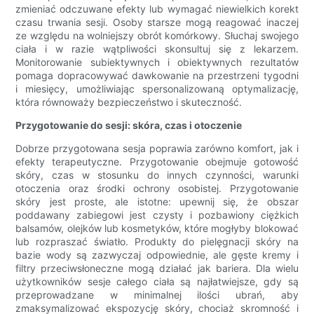
zmieniać odczuwane efekty lub wymagać niewielkich korekt
czasu trwania sesji. Osoby starsze mogą reagować inaczej
ze względu na wolniejszy obrót komórkowy. Słuchaj swojego
ciała i w razie wątpliwości skonsultuj się z lekarzem.
Monitorowanie subiektywnych i obiektywnych rezultatów
pomaga dopracowywać dawkowanie na przestrzeni tygodni
i miesięcy, umożliwiając spersonalizowaną optymalizację,
która równoważy bezpieczeństwo i skuteczność.
Przygotowanie do sesji: skóra, czas i otoczenie
Dobrze przygotowana sesja poprawia zarówno komfort, jak i
efekty terapeutyczne. Przygotowanie obejmuje gotowość
skóry, czas w stosunku do innych czynności, warunki
otoczenia oraz środki ochrony osobistej. Przygotowanie
skóry jest proste, ale istotne: upewnij się, że obszar
poddawany zabiegowi jest czysty i pozbawiony ciężkich
balsamów, olejków lub kosmetyków, które mogłyby blokować
lub rozpraszać światło. Produkty do pielęgnacji skóry na
bazie wody są zazwyczaj odpowiednie, ale gęste kremy i
filtry przeciwsłoneczne mogą działać jak bariera. Dla wielu
użytkowników sesje całego ciała są najłatwiejsze, gdy są
przeprowadzane w minimalnej ilości ubrań, aby
zmaksymalizować ekspozycję skóry, chociaż skromność i