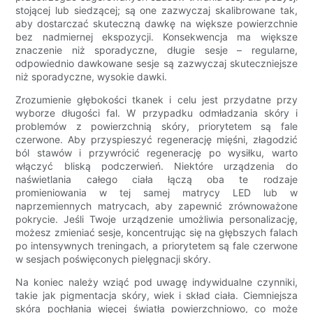
stojącej lub siedzącej; są one zazwyczaj skalibrowane tak,
aby dostarczać skuteczną dawkę na większe powierzchnie
bez nadmiernej ekspozycji. Konsekwencja ma większe
znaczenie niż sporadyczne, długie sesje – regularne,
odpowiednio dawkowane sesje są zazwyczaj skuteczniejsze
niż sporadyczne, wysokie dawki.
Zrozumienie głębokości tkanek i celu jest przydatne przy
wyborze długości fal. W przypadku odmładzania skóry i
problemów z powierzchnią skóry, priorytetem są fale
czerwone. Aby przyspieszyć regenerację mięśni, złagodzić
ból stawów i przywrócić regenerację po wysiłku, warto
włączyć bliską podczerwień. Niektóre urządzenia do
naświetlania całego ciała łączą oba te rodzaje
promieniowania w tej samej matrycy LED lub w
naprzemiennych matrycach, aby zapewnić zrównoważone
pokrycie. Jeśli Twoje urządzenie umożliwia personalizację,
możesz zmieniać sesje, koncentrując się na głębszych falach
po intensywnych treningach, a priorytetem są fale czerwone
w sesjach poświęconych pielęgnacji skóry.
Na koniec należy wziąć pod uwagę indywidualne czynniki,
takie jak pigmentacja skóry, wiek i skład ciała. Ciemniejsza
skóra pochłania więcej światła powierzchniowo, co może