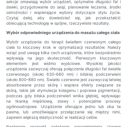
sekcje omawiają wybór urządzeń, optymalne długości fal i
dawki, przygotowanie do sesji, planowanie leczenia, środki
ostrożności i wspierające wybory dotyczące stylu życia.
Czytaj dalej, aby dowiedzieć się, jak przekształcić
obiecującą technologię w spójne, rzeczywiste rezultaty.
Wybór odpowiedniego urządzenia do masażu całego ciała
Wybór urządzenia do terapii światłem czerwonym całego
ciała to kluczowy krok w optymalizacji rezultatów. Należy
wziąć pod uwagę kilka cech urządzenia, które bezpośrednio
wpływają na jego skuteczność. Pierwszym kluczowym
elementem jest widmo wyjściowe. Wysokiej jakości
urządzenia zazwyczaj oferują połączenie długości fal światła
czerwonego (około 630–680 nm) i bliskiej podczerwieni
(około 800–880 nm). Światło czerwone jest zazwyczaj łatwiej
absorbowane przez skórę i wspiera efekty związane ze
skórą, takie jak stymulacja kolagenu i poprawa pigmentacji,
podczas gdy bliska podczerwień wnika głębiej, wpływając
na tkankę mięśniową, stawy i potencjalnie procesy
ogólnoustrojowe. Urządzenie oferujące jedno lub oba te
pasma, lub umożliwiające przełączanie się między nimi,
zapewni większą elastyczność w realizacji celów.
Następnie sprawdź natężenie napromienienia (zwane