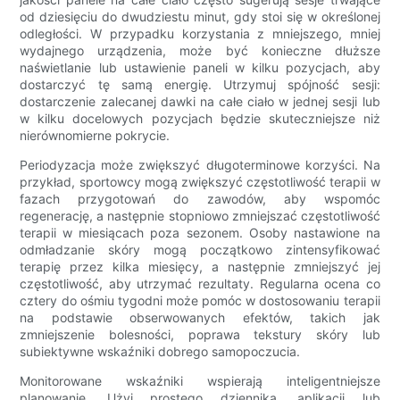
od dziesięciu do dwudziestu minut, gdy stoi się w określonej
odległości. W przypadku korzystania z mniejszego, mniej
wydajnego urządzenia, może być konieczne dłuższe
naświetlanie lub ustawienie paneli w kilku pozycjach, aby
dostarczyć tę samą energię. Utrzymuj spójność sesji:
dostarczenie zalecanej dawki na całe ciało w jednej sesji lub
w kilku docelowych pozycjach będzie skuteczniejsze niż
nierównomierne pokrycie.
Periodyzacja może zwiększyć długoterminowe korzyści. Na
przykład, sportowcy mogą zwiększyć częstotliwość terapii w
fazach przygotowań do zawodów, aby wspomóc
regenerację, a następnie stopniowo zmniejszać częstotliwość
terapii w miesiącach poza sezonem. Osoby nastawione na
odmładzanie skóry mogą początkowo zintensyfikować
terapię przez kilka miesięcy, a następnie zmniejszyć jej
częstotliwość, aby utrzymać rezultaty. Regularna ocena co
cztery do ośmiu tygodni może pomóc w dostosowaniu terapii
na podstawie obserwowanych efektów, takich jak
zmniejszenie bolesności, poprawa tekstury skóry lub
subiektywne wskaźniki dobrego samopoczucia.
Monitorowane wskaźniki wspierają inteligentniejsze
planowanie. Użyj prostego dziennika, aplikacji lub