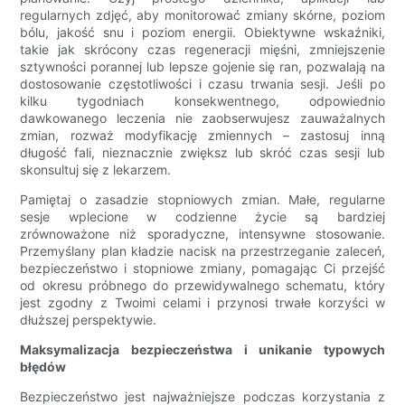
regularnych zdjęć, aby monitorować zmiany skórne, poziom
bólu, jakość snu i poziom energii. Obiektywne wskaźniki,
takie jak skrócony czas regeneracji mięśni, zmniejszenie
sztywności porannej lub lepsze gojenie się ran, pozwalają na
dostosowanie częstotliwości i czasu trwania sesji. Jeśli po
kilku tygodniach konsekwentnego, odpowiednio
dawkowanego leczenia nie zaobserwujesz zauważalnych
zmian, rozważ modyfikację zmiennych – zastosuj inną
długość fali, nieznacznie zwiększ lub skróć czas sesji lub
skonsultuj się z lekarzem.
Pamiętaj o zasadzie stopniowych zmian. Małe, regularne
sesje wplecione w codzienne życie są bardziej
zrównoważone niż sporadyczne, intensywne stosowanie.
Przemyślany plan kładzie nacisk na przestrzeganie zaleceń,
bezpieczeństwo i stopniowe zmiany, pomagając Ci przejść
od okresu próbnego do przewidywalnego schematu, który
jest zgodny z Twoimi celami i przynosi trwałe korzyści w
dłuższej perspektywie.
Maksymalizacja bezpieczeństwa i unikanie typowych
błędów
Bezpieczeństwo jest najważniejsze podczas korzystania z