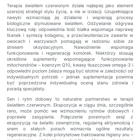
Terapia światłem czerwonym działa najlepiej jako element
szerszej strategii stylu życia, a nie w izolacji. Uzupełniające
nawyki wzmacniają jej działanie i wspierają procesy
biologiczne stymulowane światłem. Odżywianie odgrywa
kluczową rolę: odpowiednia ilość białka wspomaga naprawę
tkanek i syntezę kolagenu, a przeciwutleniacze zawarte w
owocach i warzywach pomagają w radzeniu sobie ze
stresem oksydacyjnym. Nawodnienie wspomaga
funkcjonowanie i regenerację komórek. Niektórzy stosują
określone suplementy wspomagające funkcjonowanie
mitochondriów – koenzym Q10, kwasy tłuszczowe omega-3 i
odpowiedni poziom żelaza mogą być istotne w zależności od
indywidualnych potrzeb – jednak suplementacja powinna
być poprzedzona indywidualną oceną stanu zdrowia i
poradą specjalisty.
Sen i rytm dobowy to naturalne partnerstwo w terapii
światłem czerwonym. Ekspozycja w ciągu dnia, szczególnie
rano, może pomóc we wzmocnieniu rytmów dobowych i
poprawie zasypiania. Połączenie porannych sesji z
ekspozycją na światło zewnętrzne, regularną aktywnością i
snem o stałych porach wzmacnia ogólne rezultaty
regeneracyjne. Z kolei priorytetowe traktowanie higieny snu –