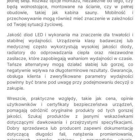
jednej sesji. Rozważ opcje montażu, niezależnie od tego, czy
będą wolnostojące, montowane na ścianie, czy w pełnej
obudowie, takiej jak kabina sauny. Mobilność i
przechowywanie mogą również mieć znaczenie w zależności
od Twojej sytuacji życiowej.
Jakość diod LED i wykonania ma znaczenie dla trwałości i
stabilnej wydajności. Urządzenia klasy badawczej lub
medycznej często wykorzystują wysokiej jakości diody,
radiatory do odprowadzania ciepła oraz niezawodne
zasilacze, które zapobiegają wahaniom wydajności w czasie.
Tańsze alternatywy mogą działać słabiej lub gorzej, co
negatywnie wpływa na długoterminowe rezultaty. Gwarancja,
obsługa klienta i zweryfikowane parametry wydajności
powinny być brane pod uwagę przy podejmowaniu decyzji o
zakupie.
Wreszcie, praktyczne względy, takie jak cena, opinie
użytkowników i certyfikaty bezpieczeństwa urządzeń,
pomagają odróżnić oryginalne produkty od tych gorszej
jakości. Szukaj produktów z jasnymi wskazówkami
dotyczącymi dawkowania i przejrzystymi specyfikacjami.
Dobry sprzedawca lub producent zapewni dokumentację
dotyczącą długości fali, natężenia promieniowania,
zalecanych czasów zabiegu i przypadków użycia.