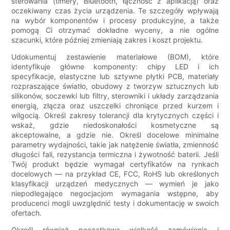
sterowania (timery, Bluetooth, łączność z aplikacją) oraz
oczekiwany czas życia urządzenia. Te szczegóły wpływają
na wybór komponentów i procesy produkcyjne, a także
pomogą Ci otrzymać dokładne wyceny, a nie ogólne
szacunki, które później zmieniają zakres i koszt projektu.
Udokumentuj zestawienie materiałowe (BOM), które
identyfikuje główne komponenty: chipy LED i ich
specyfikacje, elastyczne lub sztywne płytki PCB, materiały
rozpraszające światło, obudowy z tworzyw sztucznych lub
silikonów, soczewki lub filtry, sterowniki i układy zarządzania
energią, złącza oraz uszczelki chroniące przed kurzem i
wilgocią. Określ zakresy tolerancji dla krytycznych części i
wskaż, gdzie niedoskonałości kosmetyczne są
akceptowalne, a gdzie nie. Określ docelowe minimalne
parametry wydajności, takie jak natężenie światła, zmienność
długości fali, rezystancja termiczna i żywotność baterii. Jeśli
Twój produkt będzie wymagał certyfikatów na rynkach
docelowych — na przykład CE, FCC, RoHS lub określonych
klasyfikacji urządzeń medycznych — wymień je jako
niepodlegające negocjacjom wymagania wstępne, aby
producenci mogli uwzględnić testy i dokumentację w swoich
ofertach.
Określ również początkową wielkość zamówienia i