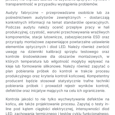
transparentność w przypadku wystąpienia problemów.
Audyty fabryczne – przeprowadzane osobiście lub za
pośrednictwem audytorów zewnętrznych – dostarczają
konkretnych informacji na temat standardów operacyjnych.
Podczas audytu należy ocenić przepływ pracy w hali
produkcyjnej, czystość, warunki przechowywania wrażliwych
komponentów, stacje lutownicze, zabezpieczenia ESD oraz
przyrządy montażowe zapewniające powtarzalne ustawienie
elementów optycznych i diod LED. Należy również zwrócić
uwagę na dzienniki kalibracji sprzętu testowego oraz
kontrole środowiskowe dla obszarów montażowych, w
których temperatura lub wilgotność mogłyby wpływać na
kleje lub formowanie silikonowe. Należy również zapytać o
plan pobierania próbek do kontroli w trakcie procesu
produkcyjnego oraz kryteria kontroli końcowej. Kompetentny
producent będzie stosował statystycznie trafne techniki
pobierania próbek i prowadził rejestr wyników kontroli,
defektów oraz inicjatyw mających na celu ich ograniczenie.
Kontrola jakości to nie tylko wychwytywanie defektów na
końcu, ale także projektowanie procesu. Zapytaj o testy in-
line pod kątem ciągłości elektrycznej, intensywności diod
LED, zachowania termicznego i testów cyklu funkcjonalnego.