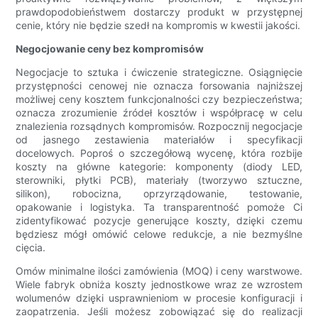
prawdopodobieństwem dostarczy produkt w przystępnej
cenie, który nie będzie szedł na kompromis w kwestii jakości.
Negocjowanie ceny bez kompromisów
Negocjacje to sztuka i ćwiczenie strategiczne. Osiągnięcie
przystępności cenowej nie oznacza forsowania najniższej
możliwej ceny kosztem funkcjonalności czy bezpieczeństwa;
oznacza zrozumienie źródeł kosztów i współpracę w celu
znalezienia rozsądnych kompromisów. Rozpocznij negocjacje
od jasnego zestawienia materiałów i specyfikacji
docelowych. Poproś o szczegółową wycenę, która rozbije
koszty na główne kategorie: komponenty (diody LED,
sterowniki, płytki PCB), materiały (tworzywo sztuczne,
silikon), robocizna, oprzyrządowanie, testowanie,
opakowanie i logistyka. Ta transparentność pomoże Ci
zidentyfikować pozycje generujące koszty, dzięki czemu
będziesz mógł omówić celowe redukcje, a nie bezmyślne
cięcia.
Omów minimalne ilości zamówienia (MOQ) i ceny warstwowe.
Wiele fabryk obniża koszty jednostkowe wraz ze wzrostem
wolumenów dzięki usprawnieniom w procesie konfiguracji i
zaopatrzenia. Jeśli możesz zobowiązać się do realizacji