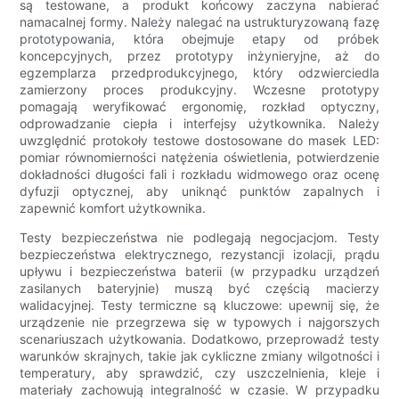
są testowane, a produkt końcowy zaczyna nabierać
namacalnej formy. Należy nalegać na ustrukturyzowaną fazę
prototypowania, która obejmuje etapy od próbek
koncepcyjnych, przez prototypy inżynieryjne, aż do
egzemplarza przedprodukcyjnego, który odzwierciedla
zamierzony proces produkcyjny. Wczesne prototypy
pomagają weryfikować ergonomię, rozkład optyczny,
odprowadzanie ciepła i interfejsy użytkownika. Należy
uwzględnić protokoły testowe dostosowane do masek LED:
pomiar równomierności natężenia oświetlenia, potwierdzenie
dokładności długości fali i rozkładu widmowego oraz ocenę
dyfuzji optycznej, aby uniknąć punktów zapalnych i
zapewnić komfort użytkownika.
Testy bezpieczeństwa nie podlegają negocjacjom. Testy
bezpieczeństwa elektrycznego, rezystancji izolacji, prądu
upływu i bezpieczeństwa baterii (w przypadku urządzeń
zasilanych bateryjnie) muszą być częścią macierzy
walidacyjnej. Testy termiczne są kluczowe: upewnij się, że
urządzenie nie przegrzewa się w typowych i najgorszych
scenariuszach użytkowania. Dodatkowo, przeprowadź testy
warunków skrajnych, takie jak cykliczne zmiany wilgotności i
temperatury, aby sprawdzić, czy uszczelnienia, kleje i
materiały zachowują integralność w czasie. W przypadku