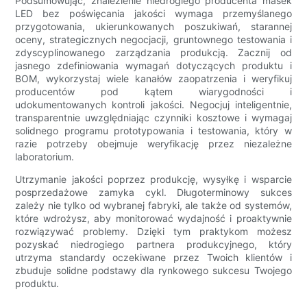
Podsumowując, znalezienie niedrogiego producenta masek
LED bez poświęcania jakości wymaga przemyślanego
przygotowania, ukierunkowanych poszukiwań, starannej
oceny, strategicznych negocjacji, gruntownego testowania i
zdyscyplinowanego zarządzania produkcją. Zacznij od
jasnego zdefiniowania wymagań dotyczących produktu i
BOM, wykorzystaj wiele kanałów zaopatrzenia i weryfikuj
producentów pod kątem wiarygodności i
udokumentowanych kontroli jakości. Negocjuj inteligentnie,
transparentnie uwzględniając czynniki kosztowe i wymagaj
solidnego programu prototypowania i testowania, który w
razie potrzeby obejmuje weryfikację przez niezależne
laboratorium.
Utrzymanie jakości poprzez produkcję, wysyłkę i wsparcie
posprzedażowe zamyka cykl. Długoterminowy sukces
zależy nie tylko od wybranej fabryki, ale także od systemów,
które wdrożysz, aby monitorować wydajność i proaktywnie
rozwiązywać problemy. Dzięki tym praktykom możesz
pozyskać niedrogiego partnera produkcyjnego, który
utrzyma standardy oczekiwane przez Twoich klientów i
zbuduje solidne podstawy dla rynkowego sukcesu Twojego
produktu.