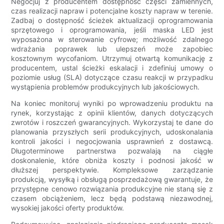
Negocjuj z producentem dostępność części zamiennych,
czas realizacji napraw i potencjalne koszty napraw w terenie.
Zadbaj o dostępność ścieżek aktualizacji oprogramowania
sprzętowego i oprogramowania, jeśli maska ​​LED jest
wyposażona w sterowanie cyfrowe; możliwość zdalnego
wdrażania poprawek lub ulepszeń może zapobiec
kosztownym wycofaniom. Utrzymuj otwartą komunikację z
producentem, ustal ścieżki eskalacji i zdefiniuj umowy o
poziomie usług (SLA) dotyczące czasu reakcji w przypadku
wystąpienia problemów produkcyjnych lub jakościowych.
Na koniec monitoruj wyniki po wprowadzeniu produktu na
rynek, korzystając z opinii klientów, danych dotyczących
zwrotów i roszczeń gwarancyjnych. Wykorzystaj te dane do
planowania przyszłych serii produkcyjnych, udoskonalania
kontroli jakości i negocjowania usprawnień z dostawcą.
Długoterminowe partnerstwa pozwalają na ciągłe
doskonalenie, które obniża koszty i podnosi jakość w
dłuższej perspektywie. Kompleksowe zarządzanie
produkcją, wysyłką i obsługą posprzedażową gwarantuje, że
przystępne cenowo rozwiązania produkcyjne nie staną się z
czasem obciążeniem, lecz będą podstawą niezawodnej,
wysokiej jakości oferty produktów.