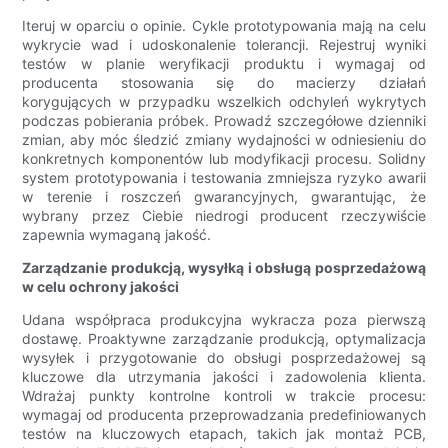
Iteruj w oparciu o opinie. Cykle prototypowania mają na celu
wykrycie wad i udoskonalenie tolerancji. Rejestruj wyniki
testów w planie weryfikacji produktu i wymagaj od
producenta stosowania się do macierzy działań
korygujących w przypadku wszelkich odchyleń wykrytych
podczas pobierania próbek. Prowadź szczegółowe dzienniki
zmian, aby móc śledzić zmiany wydajności w odniesieniu do
konkretnych komponentów lub modyfikacji procesu. Solidny
system prototypowania i testowania zmniejsza ryzyko awarii
w terenie i roszczeń gwarancyjnych, gwarantując, że
wybrany przez Ciebie niedrogi producent rzeczywiście
zapewnia wymaganą jakość.
Zarządzanie produkcją, wysyłką i obsługą posprzedażową
w celu ochrony jakości
Udana współpraca produkcyjna wykracza poza pierwszą
dostawę. Proaktywne zarządzanie produkcją, optymalizacja
wysyłek i przygotowanie do obsługi posprzedażowej są
kluczowe dla utrzymania jakości i zadowolenia klienta.
Wdrażaj punkty kontrolne kontroli w trakcie procesu:
wymagaj od producenta przeprowadzania predefiniowanych
testów na kluczowych etapach, takich jak montaż PCB,