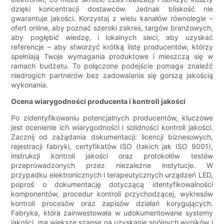
dzięki koncentracji dostawców. Jednak bliskość nie
gwarantuje jakości. Korzystaj z wielu kanałów równolegle –
ofert online, aby poznać szeroki zakres, targów branżowych,
aby pogłębić wiedzę, i lokalnych sieci, aby uzyskać
referencje – aby stworzyć krótką listę producentów, którzy
spełniają Twoje wymagania produktowe i mieszczą się w
ramach budżetu. To połączone podejście pomaga znaleźć
niedrogich partnerów bez zadowalania się gorszą jakością
wykonania.
Ocena wiarygodności producenta i kontroli jakości
Po zidentyfikowaniu potencjalnych producentów, kluczowe
jest ocenienie ich wiarygodności i solidności kontroli jakości.
Zacznij od zażądania dokumentacji: licencji biznesowych,
rejestracji fabryki, certyfikatów ISO (takich jak ISO 9001),
instrukcji kontroli jakości oraz protokołów testów
przeprowadzonych przez niezależne instytucje. W
przypadku elektronicznych i terapeutycznych urządzeń LED,
poproś o dokumentację dotyczącą identyfikowalności
komponentów, procedur kontroli przychodzącej, wykresów
kontroli procesów oraz zapisów działań korygujących.
Fabryka, która zainwestowała w udokumentowane systemy
jakości, ma większe szanse na uzyskanie spójnych wyników i