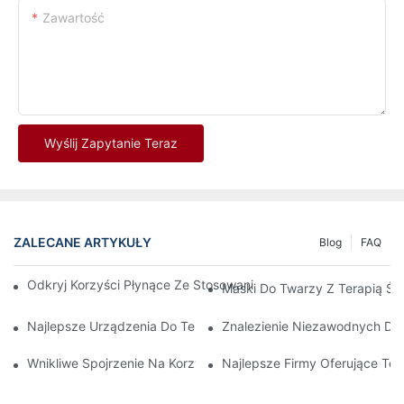
Zawartość
Wyślij Zapytanie Teraz
ZALECANE ARTYKUŁY
Blog
FAQ
Odkryj Korzyści Płynące Ze Stosowania Maski Do Terapii Świa
Maski Do Twarzy Z Terapią Ś
Najlepsze Urządzenia Do Terapii Światłem Czerwonym I Podc
Znalezienie Niezawodnych Dos
Wnikliwe Spojrzenie Na Korzyści Płynące Ze Światłoterapii Twa
Najlepsze Firmy Oferujące T