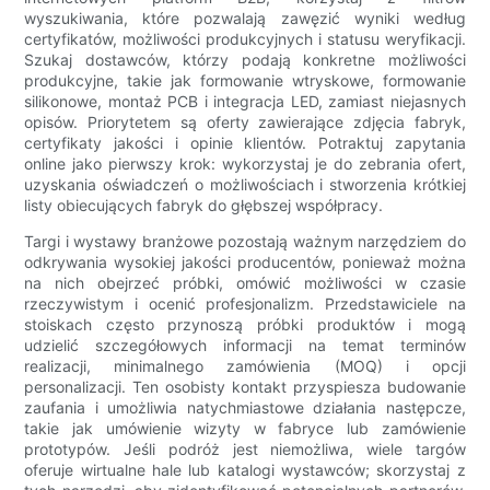
wyszukiwania, które pozwalają zawęzić wyniki według
certyfikatów, możliwości produkcyjnych i statusu weryfikacji.
Szukaj dostawców, którzy podają konkretne możliwości
produkcyjne, takie jak formowanie wtryskowe, formowanie
silikonowe, montaż PCB i integracja LED, zamiast niejasnych
opisów. Priorytetem są oferty zawierające zdjęcia fabryk,
certyfikaty jakości i opinie klientów. Potraktuj zapytania
online jako pierwszy krok: wykorzystaj je do zebrania ofert,
uzyskania oświadczeń o możliwościach i stworzenia krótkiej
listy obiecujących fabryk do głębszej współpracy.
Targi i wystawy branżowe pozostają ważnym narzędziem do
odkrywania wysokiej jakości producentów, ponieważ można
na nich obejrzeć próbki, omówić możliwości w czasie
rzeczywistym i ocenić profesjonalizm. Przedstawiciele na
stoiskach często przynoszą próbki produktów i mogą
udzielić szczegółowych informacji na temat terminów
realizacji, minimalnego zamówienia (MOQ) i opcji
personalizacji. Ten osobisty kontakt przyspiesza budowanie
zaufania i umożliwia natychmiastowe działania następcze,
takie jak umówienie wizyty w fabryce lub zamówienie
prototypów. Jeśli podróż jest niemożliwa, wiele targów
oferuje wirtualne hale lub katalogi wystawców; skorzystaj z