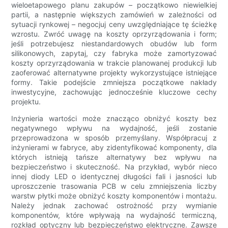
wieloetapowego planu zakupów – początkowo niewielkiej
partii, a następnie większych zamówień w zależności od
sytuacji rynkowej – negocjuj ceny uwzględniające tę ścieżkę
wzrostu. Zwróć uwagę na koszty oprzyrządowania i form;
jeśli potrzebujesz niestandardowych obudów lub form
silikonowych, zapytaj, czy fabryka może zamortyzować
koszty oprzyrządowania w trakcie planowanej produkcji lub
zaoferować alternatywne projekty wykorzystujące istniejące
formy. Takie podejście zmniejsza początkowe nakłady
inwestycyjne, zachowując jednocześnie kluczowe cechy
projektu.
Inżynieria wartości może znacząco obniżyć koszty bez
negatywnego wpływu na wydajność, jeśli zostanie
przeprowadzona w sposób przemyślany. Współpracuj z
inżynierami w fabryce, aby zidentyfikować komponenty, dla
których istnieją tańsze alternatywy bez wpływu na
bezpieczeństwo i skuteczność. Na przykład, wybór nieco
innej diody LED o identycznej długości fali i jasności lub
uproszczenie trasowania PCB w celu zmniejszenia liczby
warstw płytki może obniżyć koszty komponentów i montażu.
Należy jednak zachować ostrożność przy wymianie
komponentów, które wpływają na wydajność termiczną,
rozkład optyczny lub bezpieczeństwo elektryczne. Zawsze