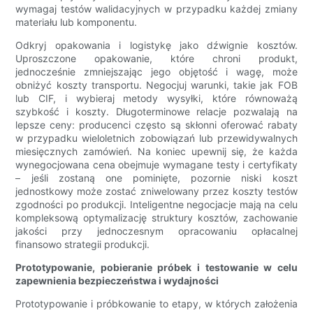
wymagaj testów walidacyjnych w przypadku każdej zmiany
materiału lub komponentu.
Odkryj opakowania i logistykę jako dźwignie kosztów.
Uproszczone opakowanie, które chroni produkt,
jednocześnie zmniejszając jego objętość i wagę, może
obniżyć koszty transportu. Negocjuj warunki, takie jak FOB
lub CIF, i wybieraj metody wysyłki, które równoważą
szybkość i koszty. Długoterminowe relacje pozwalają na
lepsze ceny: producenci często są skłonni oferować rabaty
w przypadku wieloletnich zobowiązań lub przewidywalnych
miesięcznych zamówień. Na koniec upewnij się, że każda
wynegocjowana cena obejmuje wymagane testy i certyfikaty
– jeśli zostaną one pominięte, pozornie niski koszt
jednostkowy może zostać zniwelowany przez koszty testów
zgodności po produkcji. Inteligentne negocjacje mają na celu
kompleksową optymalizację struktury kosztów, zachowanie
jakości przy jednoczesnym opracowaniu opłacalnej
finansowo strategii produkcji.
Prototypowanie, pobieranie próbek i testowanie w celu
zapewnienia bezpieczeństwa i wydajności
Prototypowanie i próbkowanie to etapy, w których założenia