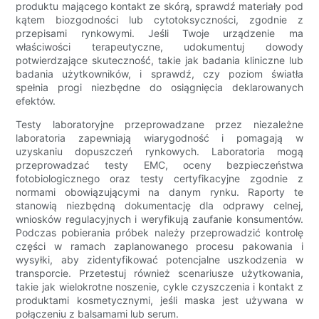
produktu mającego kontakt ze skórą, sprawdź materiały pod
kątem biozgodności lub cytotoksyczności, zgodnie z
przepisami rynkowymi. Jeśli Twoje urządzenie ma
właściwości terapeutyczne, udokumentuj dowody
potwierdzające skuteczność, takie jak badania kliniczne lub
badania użytkowników, i sprawdź, czy poziom światła
spełnia progi niezbędne do osiągnięcia deklarowanych
efektów.
Testy laboratoryjne przeprowadzane przez niezależne
laboratoria zapewniają wiarygodność i pomagają w
uzyskaniu dopuszczeń rynkowych. Laboratoria mogą
przeprowadzać testy EMC, oceny bezpieczeństwa
fotobiologicznego oraz testy certyfikacyjne zgodnie z
normami obowiązującymi na danym rynku. Raporty te
stanowią niezbędną dokumentację dla odprawy celnej,
wniosków regulacyjnych i weryfikują zaufanie konsumentów.
Podczas pobierania próbek należy przeprowadzić kontrolę
części w ramach zaplanowanego procesu pakowania i
wysyłki, aby zidentyfikować potencjalne uszkodzenia w
transporcie. Przetestuj również scenariusze użytkowania,
takie jak wielokrotne noszenie, cykle czyszczenia i kontakt z
produktami kosmetycznymi, jeśli maska ​​jest używana w
połączeniu z balsamami lub serum.