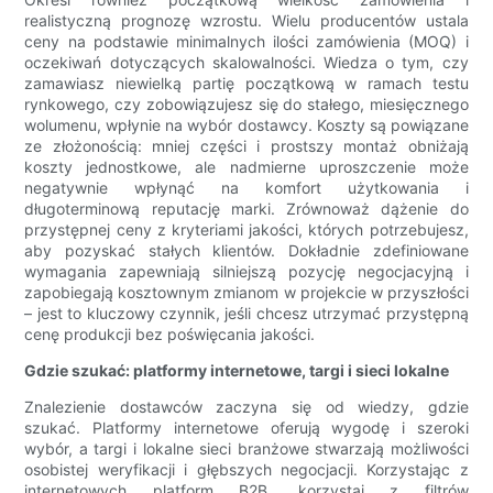
realistyczną prognozę wzrostu. Wielu producentów ustala
ceny na podstawie minimalnych ilości zamówienia (MOQ) i
oczekiwań dotyczących skalowalności. Wiedza o tym, czy
zamawiasz niewielką partię początkową w ramach testu
rynkowego, czy zobowiązujesz się do stałego, miesięcznego
wolumenu, wpłynie na wybór dostawcy. Koszty są powiązane
ze złożonością: mniej części i prostszy montaż obniżają
koszty jednostkowe, ale nadmierne uproszczenie może
negatywnie wpłynąć na komfort użytkowania i
długoterminową reputację marki. Zrównoważ dążenie do
przystępnej ceny z kryteriami jakości, których potrzebujesz,
aby pozyskać stałych klientów. Dokładnie zdefiniowane
wymagania zapewniają silniejszą pozycję negocjacyjną i
zapobiegają kosztownym zmianom w projekcie w przyszłości
– jest to kluczowy czynnik, jeśli chcesz utrzymać przystępną
cenę produkcji bez poświęcania jakości.
Gdzie szukać: platformy internetowe, targi i sieci lokalne
Znalezienie dostawców zaczyna się od wiedzy, gdzie
szukać. Platformy internetowe oferują wygodę i szeroki
wybór, a targi i lokalne sieci branżowe stwarzają możliwości
osobistej weryfikacji i głębszych negocjacji. Korzystając z
internetowych platform B2B, korzystaj z filtrów