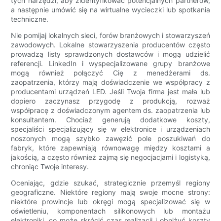
tych narzędzi, aby zidentyfikować potencjalnych partnerów,
a następnie umówić się na wirtualne wycieczki lub spotkania
techniczne.
Nie pomijaj lokalnych sieci, forów branżowych i stowarzyszeń
zawodowych. Lokalne stowarzyszenia producentów często
prowadzą listy sprawdzonych dostawców i mogą udzielić
referencji. LinkedIn i wyspecjalizowane grupy branżowe
mogą również połączyć Cię z menedżerami ds.
zaopatrzenia, którzy mają doświadczenie we współpracy z
producentami urządzeń LED. Jeśli Twoja firma jest mała lub
dopiero zaczynasz przygodę z produkcją, rozważ
współpracę z doświadczonym agentem ds. zaopatrzenia lub
konsultantem. Chociaż generują dodatkowe koszty,
specjaliści specjalizujący się w elektronice i urządzeniach
noszonych mogą szybko zawęzić pole poszukiwań do
fabryk, które zapewniają równowagę między kosztami a
jakością, a często również zajmą się negocjacjami i logistyką,
chroniąc Twoje interesy.
Oceniając, gdzie szukać, strategicznie przemyśl regiony
geograficzne. Niektóre regiony mają swoje mocne strony:
niektóre prowincje lub okręgi mogą specjalizować się w
oświetleniu, komponentach silikonowych lub montażu
elektroniki, co może skrócić czas realizacji i obniżyć koszty