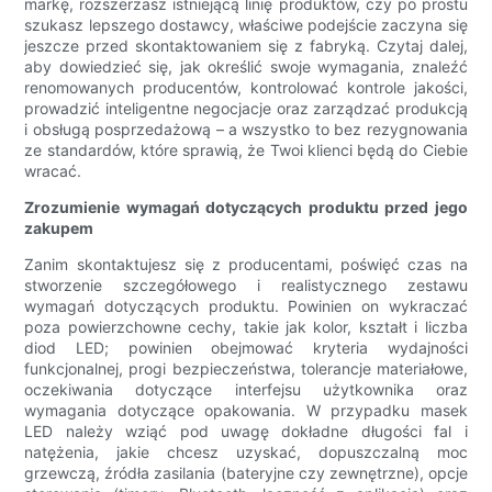
markę, rozszerzasz istniejącą linię produktów, czy po prostu
szukasz lepszego dostawcy, właściwe podejście zaczyna się
jeszcze przed skontaktowaniem się z fabryką. Czytaj dalej,
aby dowiedzieć się, jak określić swoje wymagania, znaleźć
renomowanych producentów, kontrolować kontrole jakości,
prowadzić inteligentne negocjacje oraz zarządzać produkcją
i obsługą posprzedażową – a wszystko to bez rezygnowania
ze standardów, które sprawią, że Twoi klienci będą do Ciebie
wracać.
Zrozumienie wymagań dotyczących produktu przed jego
zakupem
Zanim skontaktujesz się z producentami, poświęć czas na
stworzenie szczegółowego i realistycznego zestawu
wymagań dotyczących produktu. Powinien on wykraczać
poza powierzchowne cechy, takie jak kolor, kształt i liczba
diod LED; powinien obejmować kryteria wydajności
funkcjonalnej, progi bezpieczeństwa, tolerancje materiałowe,
oczekiwania dotyczące interfejsu użytkownika oraz
wymagania dotyczące opakowania. W przypadku masek
LED należy wziąć pod uwagę dokładne długości fal i
natężenia, jakie chcesz uzyskać, dopuszczalną moc
grzewczą, źródła zasilania (bateryjne czy zewnętrzne), opcje