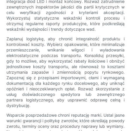
integracja diod LED i montaż końcowy. Rozważ zatrudnienie
zewnętrznych inspektorów jakości dla partii krytycznych w
celu weryfikacji zgodności z kryteriami akceptacji.
Wykorzystuj statystyczne wskaźniki kontroli procesu i
otrzymuj regularne raporty produkcyjne, które podkreślają
wskaźniki wydajności i trendy dotyczące wad.
Zaplanuj logistykę, aby chronić integralność produktu i
kontrolować koszty. Wybierz opakowanie, które minimalizuje
przemieszczanie, wnikanie wilgoci i wyładowania
elektrostatyczne podczas transportu. Konsoliduj przesyłki,
gdy to możliwe, aby wykorzystać rabaty ilościowe i obniżyć
jednostkowe koszty transportu, ale równoważ to kosztami
utrzymania zapasów i zmiennością popytu rynkowego.
Zapoznaj się z przepisami importowymi, cłami i wymaganą
dokumentacją dla każdego rynku docelowego, aby uniknąć
opóźnień i nieoczekiwanych opłat. Rozważ skorzystanie z
usług doświadczonego spedytora lub zewnętrznego
partnera logistycznego, aby usprawnić odprawę celną i
dystrybucję.
Wsparcie posprzedażowe chroni reputację marki. Ustal jasne
warunki gwarancji i politykę zwrotów, które określają powody
zwrotu, terminy oceny oraz procedury naprawy lub wymiany.