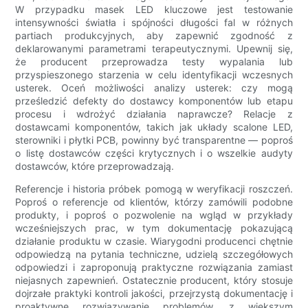
W przypadku masek LED kluczowe jest testowanie
intensywności światła i spójności długości fal w różnych
partiach produkcyjnych, aby zapewnić zgodność z
deklarowanymi parametrami terapeutycznymi. Upewnij się,
że producent przeprowadza testy wypalania lub
przyspieszonego starzenia w celu identyfikacji wczesnych
usterek. Oceń możliwości analizy usterek: czy mogą
prześledzić defekty do dostawcy komponentów lub etapu
procesu i wdrożyć działania naprawcze? Relacje z
dostawcami komponentów, takich jak układy scalone LED,
sterowniki i płytki PCB, powinny być transparentne — poproś
o listę dostawców części krytycznych i o wszelkie audyty
dostawców, które przeprowadzają.
Referencje i historia próbek pomogą w weryfikacji roszczeń.
Poproś o referencje od klientów, którzy zamówili podobne
produkty, i poproś o pozwolenie na wgląd w przykłady
wcześniejszych prac, w tym dokumentację pokazującą
działanie produktu w czasie. Wiarygodni producenci chętnie
odpowiedzą na pytania techniczne, udzielą szczegółowych
odpowiedzi i zaproponują praktyczne rozwiązania zamiast
niejasnych zapewnień. Ostatecznie producent, który stosuje
dojrzałe praktyki kontroli jakości, przejrzystą dokumentację i
proaktywne rozwiązywanie problemów, z większym