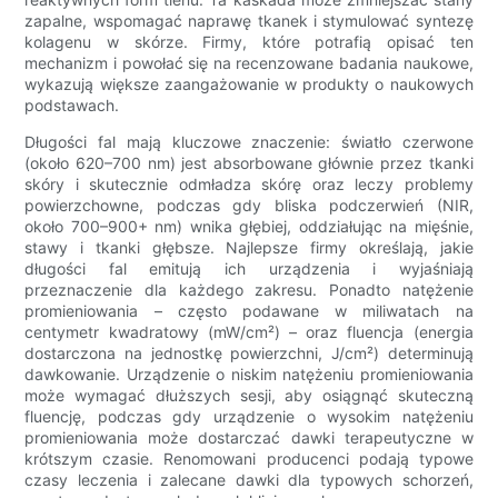
zapalne, wspomagać naprawę tkanek i stymulować syntezę
kolagenu w skórze. Firmy, które potrafią opisać ten
mechanizm i powołać się na recenzowane badania naukowe,
wykazują większe zaangażowanie w produkty o naukowych
podstawach.
Długości fal mają kluczowe znaczenie: światło czerwone
(około 620–700 nm) jest absorbowane głównie przez tkanki
skóry i skutecznie odmładza skórę oraz leczy problemy
powierzchowne, podczas gdy bliska podczerwień (NIR,
około 700–900+ nm) wnika głębiej, oddziałując na mięśnie,
stawy i tkanki głębsze. Najlepsze firmy określają, jakie
długości fal emitują ich urządzenia i wyjaśniają
przeznaczenie dla każdego zakresu. Ponadto natężenie
promieniowania – często podawane w miliwatach na
centymetr kwadratowy (mW/cm²) – oraz fluencja (energia
dostarczona na jednostkę powierzchni, J/cm²) determinują
dawkowanie. Urządzenie o niskim natężeniu promieniowania
może wymagać dłuższych sesji, aby osiągnąć skuteczną
fluencję, podczas gdy urządzenie o wysokim natężeniu
promieniowania może dostarczać dawki terapeutyczne w
krótszym czasie. Renomowani producenci podają typowe
czasy leczenia i zalecane dawki dla typowych schorzeń,