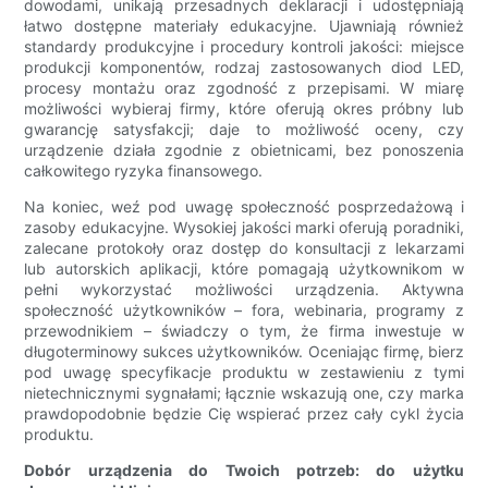
dowodami, unikają przesadnych deklaracji i udostępniają
łatwo dostępne materiały edukacyjne. Ujawniają również
standardy produkcyjne i procedury kontroli jakości: miejsce
produkcji komponentów, rodzaj zastosowanych diod LED,
procesy montażu oraz zgodność z przepisami. W miarę
możliwości wybieraj firmy, które oferują okres próbny lub
gwarancję satysfakcji; daje to możliwość oceny, czy
urządzenie działa zgodnie z obietnicami, bez ponoszenia
całkowitego ryzyka finansowego.
Na koniec, weź pod uwagę społeczność posprzedażową i
zasoby edukacyjne. Wysokiej jakości marki oferują poradniki,
zalecane protokoły oraz dostęp do konsultacji z lekarzami
lub autorskich aplikacji, które pomagają użytkownikom w
pełni wykorzystać możliwości urządzenia. Aktywna
społeczność użytkowników – fora, webinaria, programy z
przewodnikiem – świadczy o tym, że firma inwestuje w
długoterminowy sukces użytkowników. Oceniając firmę, bierz
pod uwagę specyfikacje produktu w zestawieniu z tymi
nietechnicznymi sygnałami; łącznie wskazują one, czy marka
prawdopodobnie będzie Cię wspierać przez cały cykl życia
produktu.
Dobór urządzenia do Twoich potrzeb: do użytku