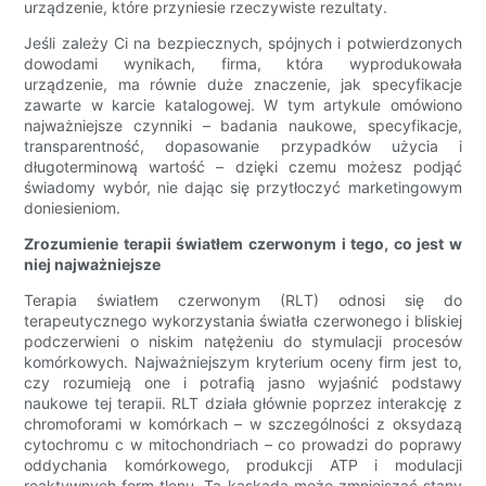
urządzenie, które przyniesie rzeczywiste rezultaty.
Jeśli zależy Ci na bezpiecznych, spójnych i potwierdzonych
dowodami wynikach, firma, która wyprodukowała
urządzenie, ma równie duże znaczenie, jak specyfikacje
zawarte w karcie katalogowej. W tym artykule omówiono
najważniejsze czynniki – badania naukowe, specyfikacje,
transparentność, dopasowanie przypadków użycia i
długoterminową wartość – dzięki czemu możesz podjąć
świadomy wybór, nie dając się przytłoczyć marketingowym
doniesieniom.
Zrozumienie terapii światłem czerwonym i tego, co jest w
niej najważniejsze
Terapia światłem czerwonym (RLT) odnosi się do
terapeutycznego wykorzystania światła czerwonego i bliskiej
podczerwieni o niskim natężeniu do stymulacji procesów
komórkowych. Najważniejszym kryterium oceny firm jest to,
czy rozumieją one i potrafią jasno wyjaśnić podstawy
naukowe tej terapii. RLT działa głównie poprzez interakcję z
chromoforami w komórkach – w szczególności z oksydazą
cytochromu c w mitochondriach – co prowadzi do poprawy
oddychania komórkowego, produkcji ATP i modulacji
reaktywnych form tlenu. Ta kaskada może zmniejszać stany