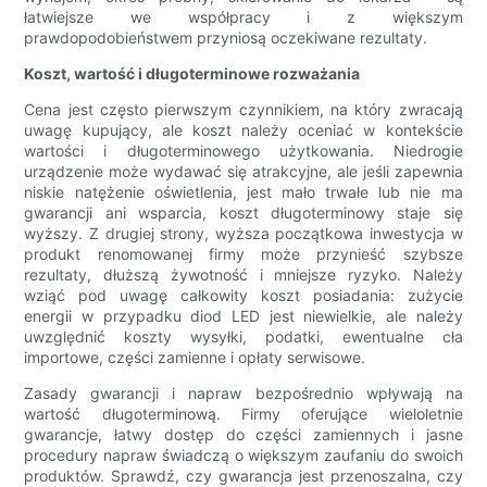
łatwiejsze we współpracy i z większym
prawdopodobieństwem przyniosą oczekiwane rezultaty.
Koszt, wartość i długoterminowe rozważania
Cena jest często pierwszym czynnikiem, na który zwracają
uwagę kupujący, ale koszt należy oceniać w kontekście
wartości i długoterminowego użytkowania. Niedrogie
urządzenie może wydawać się atrakcyjne, ale jeśli zapewnia
niskie natężenie oświetlenia, jest mało trwałe lub nie ma
gwarancji ani wsparcia, koszt długoterminowy staje się
wyższy. Z drugiej strony, wyższa początkowa inwestycja w
produkt renomowanej firmy może przynieść szybsze
rezultaty, dłuższą żywotność i mniejsze ryzyko. Należy
wziąć pod uwagę całkowity koszt posiadania: zużycie
energii w przypadku diod LED jest niewielkie, ale należy
uwzględnić koszty wysyłki, podatki, ewentualne cła
importowe, części zamienne i opłaty serwisowe.
Zasady gwarancji i napraw bezpośrednio wpływają na
wartość długoterminową. Firmy oferujące wieloletnie
gwarancje, łatwy dostęp do części zamiennych i jasne
procedury napraw świadczą o większym zaufaniu do swoich
produktów. Sprawdź, czy gwarancja jest przenoszalna, czy