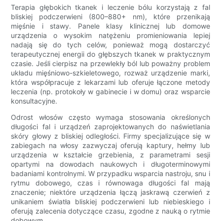
Terapia głębokich tkanek i leczenie bólu korzystają z fal
bliskiej podczerwieni (800–880+ nm), które przenikają
mięśnie i stawy. Panele klasy klinicznej lub domowe
urządzenia o wysokim natężeniu promieniowania lepiej
nadają się do tych celów, ponieważ mogą dostarczyć
terapeutycznej energii do głębszych tkanek w praktycznym
czasie. Jeśli cierpisz na przewlekły ból lub poważny problem
układu mięśniowo-szkieletowego, rozważ urządzenie marki,
która współpracuje z lekarzami lub oferuje łączone metody
leczenia (np. protokoły w gabinecie i w domu) oraz wsparcie
konsultacyjne.
Odrost włosów często wymaga stosowania określonych
długości fal i urządzeń zaprojektowanych do naświetlania
skóry głowy z bliskiej odległości. Firmy specjalizujące się w
zabiegach na włosy zazwyczaj oferują kaptury, hełmy lub
urządzenia w kształcie grzebienia, z parametrami sesji
opartymi na dowodach naukowych i długoterminowymi
badaniami kontrolnymi. W przypadku wsparcia nastroju, snu i
rytmu dobowego, czas i równowaga długości fal mają
znaczenie; niektóre urządzenia łączą jaskrawą czerwień z
unikaniem światła bliskiej podczerwieni lub niebieskiego i
oferują zalecenia dotyczące czasu, zgodne z nauką o rytmie
dobowym.