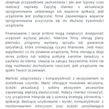
obejmuje przypadkowe uszkodzenia i jaki jest typowy czas
realizacji naprawy. Zapytaj również o aktualizacje
oprogramowania układowego lub wsparcie aplikacji, jeśli
urządzenie jest podłączone; firma zapewniająca wsparcie
oprogramowania przyczynia się do dłuższej żywotności
urządzenia.
Finansowanie i opcje próbne mogą zwiększyć dostępność
urządzeń wyższej jakości. Niektóre firmy oferują plany
płatności, programy wymiany sprzętu lub gwarancje
satysfakcji, które zmniejszają ryzyko finansowe. Jeśli masz
wątpliwości co do działania urządzenia, firma oferująca długi
okres próbny lub solidną politykę zwrotów świadczy o
zaufaniu do klienta. Uważaj na zakupy bezzwrotne, które nie
dają możliwości dochodzenia roszczeń, jeśli urządzenie nie
spełni Twoich oczekiwań.
Wartość odsprzedaży i kompatybilność z ekosystemem to
dodatkowe czynniki. Marki oferujące modułowe akcesoria,
ścieżki aktualizacji i solidny ekosystem akcesoriów
zapewniają większą elastyczność. Należy również rozważyć,
czy urządzenie integruje się z szerszą strategią zdrowotną –
aplikacje śledzące użytkowanie i wyniki, kompatybilność z
monitorowaniem klinicznym oraz ścieżki umożliwiające