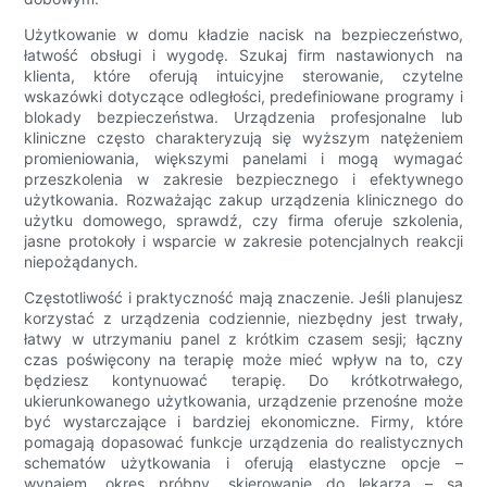
Użytkowanie w domu kładzie nacisk na bezpieczeństwo,
łatwość obsługi i wygodę. Szukaj firm nastawionych na
klienta, które oferują intuicyjne sterowanie, czytelne
wskazówki dotyczące odległości, predefiniowane programy i
blokady bezpieczeństwa. Urządzenia profesjonalne lub
kliniczne często charakteryzują się wyższym natężeniem
promieniowania, większymi panelami i mogą wymagać
przeszkolenia w zakresie bezpiecznego i efektywnego
użytkowania. Rozważając zakup urządzenia klinicznego do
użytku domowego, sprawdź, czy firma oferuje szkolenia,
jasne protokoły i wsparcie w zakresie potencjalnych reakcji
niepożądanych.
Częstotliwość i praktyczność mają znaczenie. Jeśli planujesz
korzystać z urządzenia codziennie, niezbędny jest trwały,
łatwy w utrzymaniu panel z krótkim czasem sesji; łączny
czas poświęcony na terapię może mieć wpływ na to, czy
będziesz kontynuować terapię. Do krótkotrwałego,
ukierunkowanego użytkowania, urządzenie przenośne może
być wystarczające i bardziej ekonomiczne. Firmy, które
pomagają dopasować funkcje urządzenia do realistycznych
schematów użytkowania i oferują elastyczne opcje –
wynajem, okres próbny, skierowanie do lekarza – są