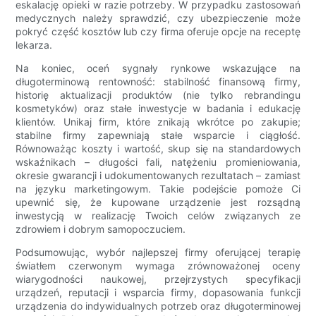
eskalację opieki w razie potrzeby. W przypadku zastosowań
medycznych należy sprawdzić, czy ubezpieczenie może
pokryć część kosztów lub czy firma oferuje opcje na receptę
lekarza.
Na koniec, oceń sygnały rynkowe wskazujące na
długoterminową rentowność: stabilność finansową firmy,
historię aktualizacji produktów (nie tylko rebrandingu
kosmetyków) oraz stałe inwestycje w badania i edukację
klientów. Unikaj firm, które znikają wkrótce po zakupie;
stabilne firmy zapewniają stałe wsparcie i ciągłość.
Równoważąc koszty i wartość, skup się na standardowych
wskaźnikach – długości fali, natężeniu promieniowania,
okresie gwarancji i udokumentowanych rezultatach – zamiast
na języku marketingowym. Takie podejście pomoże Ci
upewnić się, że kupowane urządzenie jest rozsądną
inwestycją w realizację Twoich celów związanych ze
zdrowiem i dobrym samopoczuciem.
Podsumowując, wybór najlepszej firmy oferującej terapię
światłem czerwonym wymaga zrównoważonej oceny
wiarygodności naukowej, przejrzystych specyfikacji
urządzeń, reputacji i wsparcia firmy, dopasowania funkcji
urządzenia do indywidualnych potrzeb oraz długoterminowej