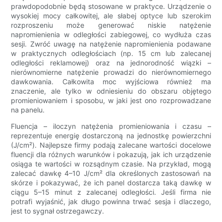
prawdopodobnie będą stosowane w praktyce. Urządzenie o
wysokiej mocy całkowitej, ale słabej optyce lub szerokim
rozproszeniu może generować niskie natężenie
napromienienia w odległości zabiegowej, co wydłuża czas
sesji. Zwróć uwagę na natężenie napromienienia podawane
w praktycznych odległościach (np. 15 cm lub zalecanej
odległości reklamowej) oraz na jednorodność wiązki –
nierównomierne natężenie prowadzi do nierównomiernego
dawkowania. Całkowita moc wyjściowa również ma
znaczenie, ale tylko w odniesieniu do obszaru objętego
promieniowaniem i sposobu, w jaki jest ono rozprowadzane
na panelu.
Fluencja – iloczyn natężenia promieniowania i czasu –
reprezentuje energię dostarczoną na jednostkę powierzchni
(J/cm²). Najlepsze firmy podają zalecane wartości docelowe
fluencji dla różnych warunków i pokazują, jak ich urządzenie
osiąga te wartości w rozsądnym czasie. Na przykład, mogą
zalecać dawkę 4–10 J/cm² dla określonych zastosowań na
skórze i pokazywać, że ich panel dostarcza taką dawkę w
ciągu 5–15 minut z zalecanej odległości. Jeśli firma nie
potrafi wyjaśnić, jak długo powinna trwać sesja i dlaczego,
jest to sygnał ostrzegawczy.