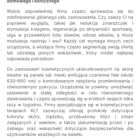
domowego i klinicznego
Wybór odpowiedniej firmy często sprowadza się do
zdefiniowania głównego celu zastosowania. Czy zależy Ci na
poprawie wyglądu, takiej jak redukcja zmarszczek i
stymulacja kolagenu, regeneracja po aktywności sportowej,
ulga w przewlekłym bólu stawów, odrost włosów, a może
modulacja nastroju i snu? Każdy cel wymaga innych cech
urządzenia, a wiodące firmy często segmentują swoją ofertę
lub udzielają jasnych wskazówek, który model najlepiej
odpowiada potrzebom.
Do zastosowań kosmetycznych ukierunkowanych na skórę
idealne są panele lub maski emitujące czerwone fale (około
630–660 nm) o kontrolowanym natężeniu promieniowania i
równomiernym pokryciu. Urządzenia te powinny umożliwiać
ustawienie w stałej odległości w celu równomiernego
dawkowania i często sprawdzają się w krótkich sesjach kilka
razy w tygodniu. Firmy specjalizujące się w kosmetycznych
terapiach RLT zazwyczaj oferują protokoły dotyczące
kolorytu skóry, trądziku, przebudowy blizn i zmian
związanych z wiekiem, a także dokumentację przed i po
zabiegu oraz wskazówki dotyczące bezpieczeństwa dla
użytkowników wrażliwych na światło.