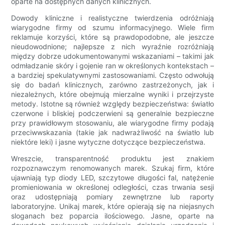
oparte na dostępnych danych klinicznych.
Dowody kliniczne i realistyczne twierdzenia odróżniają
wiarygodne firmy od szumu informacyjnego. Wiele firm
reklamuje korzyści, które są prawdopodobne, ale jeszcze
nieudowodnione; najlepsze z nich wyraźnie rozróżniają
między dobrze udokumentowanymi wskazaniami – takimi jak
odmładzanie skóry i gojenie ran w określonych kontekstach –
a bardziej spekulatywnymi zastosowaniami. Często odwołują
się do badań klinicznych, zarówno zastrzeżonych, jak i
niezależnych, które obejmują mierzalne wyniki i przejrzyste
metody. Istotne są również względy bezpieczeństwa: światło
czerwone i bliskiej podczerwieni są generalnie bezpieczne
przy prawidłowym stosowaniu, ale wiarygodne firmy podają
przeciwwskazania (takie jak nadwrażliwość na światło lub
niektóre leki) i jasne wytyczne dotyczące bezpieczeństwa.
Wreszcie, transparentność produktu jest znakiem
rozpoznawczym renomowanych marek. Szukaj firm, które
ujawniają typ diody LED, szczytowe długości fal, natężenie
promieniowania w określonej odległości, czas trwania sesji
oraz udostępniają pomiary zewnętrzne lub raporty
laboratoryjne. Unikaj marek, które opierają się na niejasnych
sloganach bez poparcia ilościowego. Jasne, oparte na