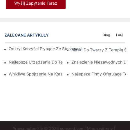
Wyślij Zapytanie Teraz
ZALECANE ARTYKUŁY
Blog
FAQ
Odkryj Korzyści Płynące Ze Stosowania Maski Do Terapii Świa
Maski Do Twarzy Z Terapią Ś
Najlepsze Urządzenia Do Terapii Światłem Czerwonym I Podc
Znalezienie Niezawodnych Dos
Wnikliwe Spojrzenie Na Korzyści Płynące Ze Światłoterapii Twa
Najlepsze Firmy Oferujące T
Prawa autorskie © 2025
sunsred.com
|
Mapa witryny
|