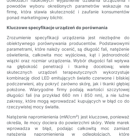
dowodach naukowych wyjaśnienie działania urządzenia i
powodów wyboru określonych parametrów wskazuje na
firmę, która stawia skuteczność i zaufanie konsumentów
ponad marketingowy blichtr.
Kluczowe specyfikacje urządzeń do porównania
Zrozumienie specyfikacji urządzenia jest niezbędne do
obiektywnego porównywania producentów. Podstawowymi
parametrami, które należy ocenić, są długość fali, natężenie
oświetlenia, całkowita moc wyjściowa, kąt i jednorodność
wiązki oraz rozmiar urządzenia. Wybór długości fali wpływa
na głębokość penetracji i tkankę docelową; wiele
skutecznych urządzeń terapeutycznych wykorzystuje
kombinację diod LED emitujących światło czerwone i bliskiej
podczerwieni, aby pokryć zarówno skórę, jak i tkanki głębiej
położone. Wiarygodne firmy podają wartości szczytowej
długości fali (na przykład 660 nm i 850 nm), a nie luźne
zakresy, które mogą wprowadzać kupujących w błąd co do
rzeczywistej mocy światła.
Natężenie napromienienia (mW/cm²) jest kluczowe, ponieważ
określa, ile mocy dociera do powierzchni skóry. Wiele marek
wprowadza w błąd, podając całkowitą moc zamiast
natężenia napromienienia w odległościach, które