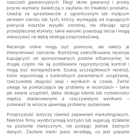
roszczeń gwarancyjnych. Długi okres gwarancji i prosty
proces wymiany świadczą o zaufaniu do trwałości produktu.
Uważaj na sprzedawców z ograniczonym lub mylącym
okresem zwrotu lub tych, którzy wymagają od kupujących
pokrycia kosztów wysyłki zwrotnej, nie oferując opcji
przedpłaconej etykiety; takie warunki powodują tarcia i mogą
wskazywać na słabą obsługę posprzedażową.
Recenzje online mogą być pomocne, ale należy je
interpretować ostrożnie. Rozróżniaj zweryfikowane recenzje
kupujących od sponsorowanych postów influencerów; te
drugie często nie są poddawane rygorystycznej kontroli i
mogą być wynagradzane. Szukaj szczegółowych recenzji,
które wspominają o konkretnych parametrach urządzenia,
rzeczywistej długości sesji i wynikach w czasie. Zwróć
uwagę na powtarzające się problemy w recenzjach – takie
jak awarie urządzeń, słaba obsługa klienta lub rozbieżności
między deklarowanymi a rzeczywistymi wynikami –
ponieważ te wzorce ujawniają problemy systemowe.
Przejrzystość dotyczy również zapewnień marketingowych.
Niektóre firmy wyolbrzymiają korzyści lub sugerują działanie
na poziomie medycznym, nie podając jednak żadnych
danych. Zaufane marki jasno określają, co jest poparte