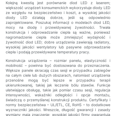
Kolejną kwestią jest porównanie diod LED z laserem;
większość urządzeń konsumenckich wykorzystuje diody LED
ze względu na bezpieczeństwo i koszt, a wysokiej jakości
diody LED działają dobrze, jeśli są odpowiednio
zaprojektowane. Poszukaj informacji o modelach diod LED,
mocy na diodę i przewidywanej żywotności. Trwała
konstrukcja i odprowadzanie ciepła są ważne, ponieważ
nagromadzenie ciepła może zmniejszyć wydajność i
żywotność diod LED; dobre urządzenia zawierają radiatory,
wysokiej jakości wentylatory lub pasywne odprowadzanie
ciepła i podają przewidywane temperatury pracy.
Konstrukcja urządzenia – rozmiar panelu, elastyczność i
mobilność – powinna być dostosowana do przeznaczenia.
Większe panele skracają czas sesji w przypadku zabiegów
na całym ciele lub dużych obszarach, natomiast urządzenia
przenośne mogą być lepsze w przypadku terapii
ukierunkowanej, takiej jak leczenie bólu stawów. Funkcje
ułatwiające obsługę, takie jak pomiar czasu sesji, regulacja
intensywności, wskaźniki odległości i opcje montażu,
świadczą o przemyślanej konstrukcji produktu. Certyfikaty i
normy bezpieczeństwa – UL/ETL, CE, RoHS – to dodatkowe
wyznaczniki jakości. Wreszcie, długość gwarancji i zasady
wymiany mają znaczenie; wysokiej jakości firmy gwarantują