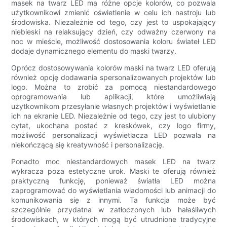
masek na twarz LED ma różne opcje kolorów, co pozwala
użytkownikowi zmienić oświetlenie w celu ich nastroju lub
środowiska. Niezależnie od tego, czy jest to uspokajający
niebieski na relaksujący dzień, czy odważny czerwony na
noc w mieście, możliwość dostosowania koloru świateł LED
dodaje dynamicznego elementu do maski twarzy.
Oprócz dostosowywania kolorów maski na twarz LED oferują
również opcję dodawania spersonalizowanych projektów lub
logo. Można to zrobić za pomocą niestandardowego
oprogramowania lub aplikacji, które umożliwiają
użytkownikom przesyłanie własnych projektów i wyświetlanie
ich na ekranie LED. Niezależnie od tego, czy jest to ulubiony
cytat, ukochana postać z kreskówek, czy logo firmy,
możliwość personalizacji wyświetlacza LED pozwala na
niekończącą się kreatywność i personalizację.
Ponadto moc niestandardowych masek LED na twarz
wykracza poza estetyczne urok. Maski te oferują również
praktyczną funkcję, ponieważ światła LED można
zaprogramować do wyświetlania wiadomości lub animacji do
komunikowania się z innymi. Ta funkcja może być
szczególnie przydatna w zatłoczonych lub hałaśliwych
środowiskach, w których mogą być utrudnione tradycyjne