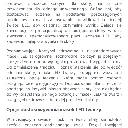
oferować znaczące korzyści dla skóry, nie są one
rozwiązaniem dla jednego uniwersalnego. Ważne jest, aby
dostosować leczenie na podstawie poszczególnych
problemów skóry i zastosowanie prawidłowej kombinacji
świateł LED, aby osiągnąć optymalne wyniki. Zaleca się
konsultację z profesjonalistą do pielęgnacji skóry w celu
stworzenia spersonalizowanego planu leczenia LED, aby
zapewnić najlepsze wyniki dla skóry.
Podsumowując, korzyści zdrowotne z niestandardowych
masek LED są ogromne i różnorodne, co czyni je potężnym
narzędziem do poprawy ogólnego zdrowia i wyglądu skóry.
Od zmniejszenia trądziku i oznak starzenia się po wieczór
odcienia skóry, maski LED twarzy oferują nieinwazyjną i
skuteczną opcję leczenia, która może pomóc osobom
osiągnąć cele pielęgnacyjne. Dostosowanie planu leczenia
opartego na indywidualnych obawach skóry jest niezbędne
do wykorzystania pełnego potencjału masek LED na twarz i
osiągnięcia zdrowszej, bardziej promiennej skóry.
Opcje dostosowywania masek LED twarzy
W dzisiejszym świecie maski na twarz stały się istotną
częścią naszego codziennego życia. Dzięki trwającej