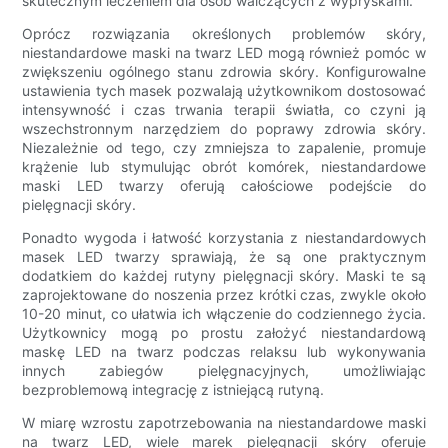
skutecznym leczeniem dla osób walczących z wypryskami.
Oprócz rozwiązania określonych problemów skóry,
niestandardowe maski na twarz LED mogą również pomóc w
zwiększeniu ogólnego stanu zdrowia skóry. Konfigurowalne
ustawienia tych masek pozwalają użytkownikom dostosować
intensywność i czas trwania terapii światła, co czyni ją
wszechstronnym narzędziem do poprawy zdrowia skóry.
Niezależnie od tego, czy zmniejsza to zapalenie, promuje
krążenie lub stymulując obrót komórek, niestandardowe
maski LED twarzy oferują całościowe podejście do
pielęgnacji skóry.
Ponadto wygoda i łatwość korzystania z niestandardowych
masek LED twarzy sprawiają, że są one praktycznym
dodatkiem do każdej rutyny pielęgnacji skóry. Maski te są
zaprojektowane do noszenia przez krótki czas, zwykle około
10-20 minut, co ułatwia ich włączenie do codziennego życia.
Użytkownicy mogą po prostu założyć niestandardową
maskę LED na twarz podczas relaksu lub wykonywania
innych zabiegów pielęgnacyjnych, umożliwiając
bezproblemową integrację z istniejącą rutyną.
W miarę wzrostu zapotrzebowania na niestandardowe maski
na twarz LED, wiele marek pielęgnacji skóry oferuje