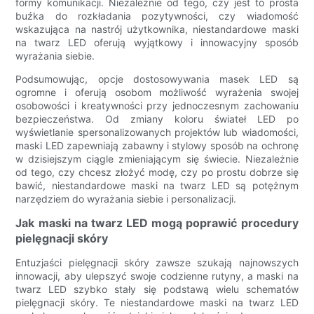
formy komunikacji. Niezależnie od tego, czy jest to prosta
buźka do rozkładania pozytywności, czy wiadomość
wskazująca na nastrój użytkownika, niestandardowe maski
na twarz LED oferują wyjątkowy i innowacyjny sposób
wyrażania siebie.
Podsumowując, opcje dostosowywania masek LED są
ogromne i oferują osobom możliwość wyrażenia swojej
osobowości i kreatywności przy jednoczesnym zachowaniu
bezpieczeństwa. Od zmiany koloru świateł LED po
wyświetlanie spersonalizowanych projektów lub wiadomości,
maski LED zapewniają zabawny i stylowy sposób na ochronę
w dzisiejszym ciągle zmieniającym się świecie. Niezależnie
od tego, czy chcesz złożyć modę, czy po prostu dobrze się
bawić, niestandardowe maski na twarz LED są potężnym
narzędziem do wyrażania siebie i personalizacji.
Jak maski na twarz LED mogą poprawić procedury
pielęgnacji skóry
Entuzjaści pielęgnacji skóry zawsze szukają najnowszych
innowacji, aby ulepszyć swoje codzienne rutyny, a maski na
twarz LED szybko stały się podstawą wielu schematów
pielęgnacji skóry. Te niestandardowe maski na twarz LED