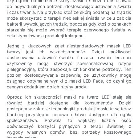
czy ogólne odmłodzenie skóry. Maski te można dostosować
do indywidualnych potrzeb, dostosowując ustawienia światła
i czas trwania. Na przykład ktoś ze skórą podatną na trądzik
może skorzystać z terapii niebieskiej światła w celu zabicia
bakterii wywołujących trądzik, podczas gdy ktoś o oznakach
starzenia się może wybrać terapię czerwonego światła w
celu stymulowania produkcji kolagenu.
Jedną z kluczowych zalet niestandardowych masek LED
twarzy jest ich wszechstronność. Dzięki możliwości
dostosowania ustawień światła i czasu trwania leczenia
użytkownicy mogą stworzyć spersonalizowaną rutynę
pielęgnacyjną, która zaspokaja ich konkretne potrzeby. Ten
poziom dostosowywania zapewnia, że ​​użytkownicy mogą
osiągnąć optymalne wyniki z maski LED Face, co czyni go
cennym dodatkiem do ich rutyny urody.
Oprócz ich skuteczności maski na twarz LED stają się
również bardziej dostępne dla konsumentów. Dzięki
postępom w zakresie technologii i produkcji maski te są teraz
bardziej przystępne cenowo i łatwo dostępne dla ogółu
społeczeństwa. Pozwala to większej liczbie osób
doświadczyć korzyści płynących z terapii świetlnej z
wygody własnych domów, bez potrzeby kosztownego
leczenia salonu.