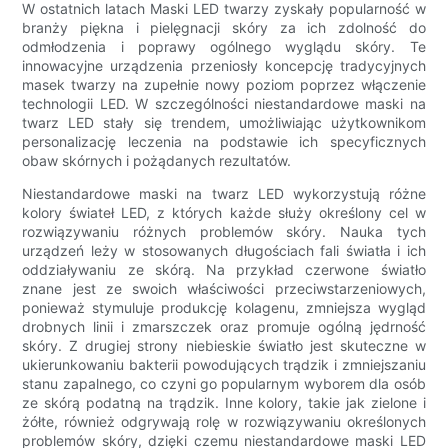
W ostatnich latach Maski LED twarzy zyskały popularność w
branży piękna i pielęgnacji skóry za ich zdolność do
odmłodzenia i poprawy ogólnego wyglądu skóry. Te
innowacyjne urządzenia przeniosły koncepcję tradycyjnych
masek twarzy na zupełnie nowy poziom poprzez włączenie
technologii LED. W szczególności niestandardowe maski na
twarz LED stały się trendem, umożliwiając użytkownikom
personalizację leczenia na podstawie ich specyficznych
obaw skórnych i pożądanych rezultatów.
Niestandardowe maski na twarz LED wykorzystują różne
kolory świateł LED, z których każde służy określony cel w
rozwiązywaniu różnych problemów skóry. Nauka tych
urządzeń leży w stosowanych długościach fali światła i ich
oddziaływaniu ze skórą. Na przykład czerwone światło
znane jest ze swoich właściwości przeciwstarzeniowych,
ponieważ stymuluje produkcję kolagenu, zmniejsza wygląd
drobnych linii i zmarszczek oraz promuje ogólną jędrność
skóry. Z drugiej strony niebieskie światło jest skuteczne w
ukierunkowaniu bakterii powodujących trądzik i zmniejszaniu
stanu zapalnego, co czyni go popularnym wyborem dla osób
ze skórą podatną na trądzik. Inne kolory, takie jak zielone i
żółte, również odgrywają rolę w rozwiązywaniu określonych
problemów skóry, dzięki czemu niestandardowe maski LED