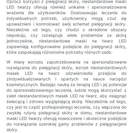
Oprócz korzyści z pielęgnacji skóry, niestandardowe maski
LED twarzy oferują również unikalne i spersonalizowane
wrażenia dla użytkowników. Dostosowując leczenie do
indywidualnych potrzeb, użytkownicy mogą czuć się
upoważnieni i kontrolować swój schemat pielęgnacji skóry.
Niezależnie od tego, czy chodzi o określone obszary
niepokoju, czy rozwiązuje wiele problemów ze skórą
jednocześnie, niestandardowe maski na twarz LED
zapewniają konfigurowalne podejście do pielęgnacji skóry,
które zaspokajają różnorodne potrzeby różnych osób.
W miarę wzrostu zapotrzebowania na spersonalizowane
rozwiązania do pielęgnacji skóry, wzrost niestandardowych
masek LED na twarz odzwierciedla przejście do
zindywidualizowanych i opartych na nauce narzędzi
kosmetycznych. Badając naukę za terapią LED i jej potencjał
do spersonalizowanego leczenia, ludzie mogą skorzystać z
zalet niestandardowych masek LED na twarz, aby osiągnąć
świecącą i zdrowo wyglądającą skórę. Niezależnie od tego,
czy jest to część profesjonalnego leczenia, czy włączona do
zwykłej rutyny pielęgnacji skóry w domu, niestandardowe
maski LED twarzy oferują nowoczesne i skuteczne podejście
do rozwiązania szerokiej gamy problemów z pielęgnacjami
skóry.