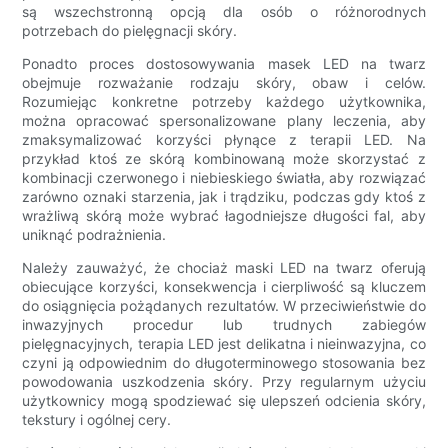
są wszechstronną opcją dla osób o różnorodnych
potrzebach do pielęgnacji skóry.
Ponadto proces dostosowywania masek LED na twarz
obejmuje rozważanie rodzaju skóry, obaw i celów.
Rozumiejąc konkretne potrzeby każdego użytkownika,
można opracować spersonalizowane plany leczenia, aby
zmaksymalizować korzyści płynące z terapii LED. Na
przykład ktoś ze skórą kombinowaną może skorzystać z
kombinacji czerwonego i niebieskiego światła, aby rozwiązać
zarówno oznaki starzenia, jak i trądziku, podczas gdy ktoś z
wrażliwą skórą może wybrać łagodniejsze długości fal, aby
uniknąć podrażnienia.
Należy zauważyć, że chociaż maski LED na twarz oferują
obiecujące korzyści, konsekwencja i cierpliwość są kluczem
do osiągnięcia pożądanych rezultatów. W przeciwieństwie do
inwazyjnych procedur lub trudnych zabiegów
pielęgnacyjnych, terapia LED jest delikatna i nieinwazyjna, co
czyni ją odpowiednim do długoterminowego stosowania bez
powodowania uszkodzenia skóry. Przy regularnym użyciu
użytkownicy mogą spodziewać się ulepszeń odcienia skóry,
tekstury i ogólnej cery.