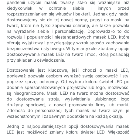
pandemii użycie masek twarzy stało się ważniejsze niż
kiedykolwiek w ochronie siebie i innych przed
rozprzestrzenianiem się wirusów i bakterii. Jednak gdy nadal
dostosowujemy się do tej nowej normy, popyt na maski na
twarz, które nie tylko zapewnia ochronę, ale także pozwala
na wyrażanie siebie i personalizację. Doprowadziło to do
rozwoju i popularności niestandardowych masek LED, które
oferują wyjątkowy i przyciągający wzrok sposób zachowanie
bezpieczeństwa i stylowego. W tym artykule zbadamy opcje
dostosowywania masek LED na twarz i moc, którą posiadają
przy składaniu oświadczenia.
Dostosowanie jest kluczowe, jeśli chodzi o maski LED,
ponieważ pozwala osobom wyrażać swoją osobowość i styl
poprzez sprzęt ochronny. Od wyboru koloru świateł LED po
dodanie spersonalizowanych projektów lub logo, możliwości
są nieograniczone. Maski LED na twarz można dostosować
do dostosowania stroju, wyświetlania ulubionego logo
drużyny sportowej, a nawet promowania firmy lub marki.
Zdolność do personalizacji tych masek na twarz czyni je
wszechstronnym i zabawnym dodatkiem na każdą okazję.
Jedną z najpopularniejszych opcji dostosowywania masek
LED jest możliwość zmiany koloru świateł LED. Większość