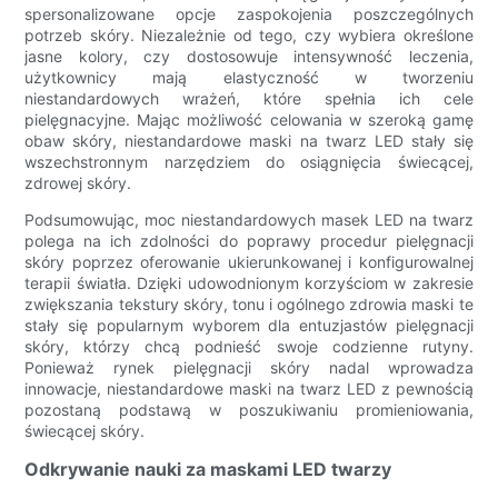
spersonalizowane opcje zaspokojenia poszczególnych
potrzeb skóry. Niezależnie od tego, czy wybiera określone
jasne kolory, czy dostosowuje intensywność leczenia,
użytkownicy mają elastyczność w tworzeniu
niestandardowych wrażeń, które spełnia ich cele
pielęgnacyjne. Mając możliwość celowania w szeroką gamę
obaw skóry, niestandardowe maski na twarz LED stały się
wszechstronnym narzędziem do osiągnięcia świecącej,
zdrowej skóry.
Podsumowując, moc niestandardowych masek LED na twarz
polega na ich zdolności do poprawy procedur pielęgnacji
skóry poprzez oferowanie ukierunkowanej i konfigurowalnej
terapii światła. Dzięki udowodnionym korzyściom w zakresie
zwiększania tekstury skóry, tonu i ogólnego zdrowia maski te
stały się popularnym wyborem dla entuzjastów pielęgnacji
skóry, którzy chcą podnieść swoje codzienne rutyny.
Ponieważ rynek pielęgnacji skóry nadal wprowadza
innowacje, niestandardowe maski na twarz LED z pewnością
pozostaną podstawą w poszukiwaniu promieniowania,
świecącej skóry.
Odkrywanie nauki za maskami LED twarzy