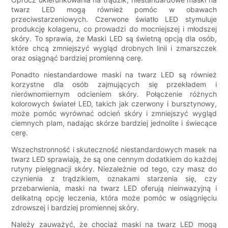
twarz LED mogą również pomóc w obawach
przeciwstarzeniowych. Czerwone światło LED stymuluje
produkcję kolagenu, co prowadzi do mocniejszej i młodszej
skóry. To sprawia, że ​​Maski LED są świetną opcją dla osób,
które chcą zmniejszyć wygląd drobnych linii i zmarszczek
oraz osiągnąć bardziej promienną cerę.
Ponadto niestandardowe maski na twarz LED są również
korzystne dla osób zajmujących się przekładem i
nierównomiernym odcieniem skóry. Połączenie różnych
kolorowych świateł LED, takich jak czerwony i bursztynowy,
może pomóc wyrównać odcień skóry i zmniejszyć wygląd
ciemnych plam, nadając skórze bardziej jednolite i świecące
cerę.
Wszechstronność i skuteczność niestandardowych masek na
twarz LED sprawiają, że są one cennym dodatkiem do każdej
rutyny pielęgnacji skóry. Niezależnie od tego, czy masz do
czynienia z trądzikiem, oznakami starzenia się, czy
przebarwienia, maski na twarz LED oferują nieinwazyjną i
delikatną opcję leczenia, która może pomóc w osiągnięciu
zdrowszej i bardziej promiennej skóry.
Należy zauważyć, że chociaż maski na twarz LED mogą