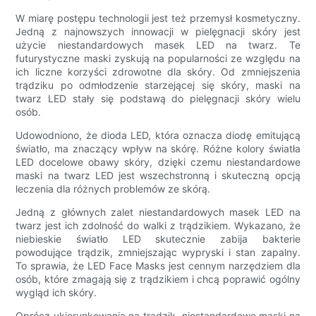
W miarę postępu technologii jest też przemysł kosmetyczny.
Jedną z najnowszych innowacji w pielęgnacji skóry jest
użycie niestandardowych masek LED na twarz. Te
futurystyczne maski zyskują na popularności ze względu na
ich liczne korzyści zdrowotne dla skóry. Od zmniejszenia
trądziku po odmłodzenie starzejącej się skóry, maski na
twarz LED stały się podstawą do pielęgnacji skóry wielu
osób.
Udowodniono, że dioda LED, która oznacza diodę emitującą
światło, ma znaczący wpływ na skórę. Różne kolory światła
LED docelowe obawy skóry, dzięki czemu niestandardowe
maski na twarz LED jest wszechstronną i skuteczną opcją
leczenia dla różnych problemów ze skórą.
Jedną z głównych zalet niestandardowych masek LED na
twarz jest ich zdolność do walki z trądzikiem. Wykazano, że
niebieskie światło LED skutecznie zabija bakterie
powodujące trądzik, zmniejszając wypryski i stan zapalny.
To sprawia, że ​​LED Face Masks jest cennym narzędziem dla
osób, które zmagają się z trądzikiem i chcą poprawić ogólny
wygląd ich skóry.
Oprócz ukierunkowania na trądzik, niestandardowe maski na