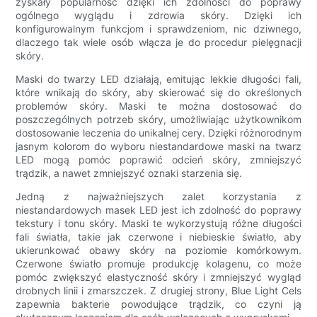
zyskały popularność dzięki ich zdolności do poprawy
ogólnego wyglądu i zdrowia skóry. Dzięki ich
konfigurowalnym funkcjom i sprawdzeniom, nic dziwnego,
dlaczego tak wiele osób włącza je do procedur pielęgnacji
skóry.
Maski do twarzy LED działają, emitując lekkie długości fali,
które wnikają do skóry, aby skierować się do określonych
problemów skóry. Maski te można dostosować do
poszczególnych potrzeb skóry, umożliwiając użytkownikom
dostosowanie leczenia do unikalnej cery. Dzięki różnorodnym
jasnym kolorom do wyboru niestandardowe maski na twarz
LED mogą pomóc poprawić odcień skóry, zmniejszyć
trądzik, a nawet zmniejszyć oznaki starzenia się.
Jedną z najważniejszych zalet korzystania z
niestandardowych masek LED jest ich zdolność do poprawy
tekstury i tonu skóry. Maski te wykorzystują różne długości
fali światła, takie jak czerwone i niebieskie światło, aby
ukierunkować obawy skóry na poziomie komórkowym.
Czerwone światło promuje produkcję kolagenu, co może
pomóc zwiększyć elastyczność skóry i zmniejszyć wygląd
drobnych linii i zmarszczek. Z drugiej strony, Blue Light Cels
zapewnia bakterie powodujące trądzik, co czyni ją