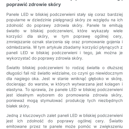
poprawić zdrowie skóry
Panele LED w bliskiej podczerwieni stały się coraz bardziej
popularne w dziedzinie pielęgnacji skóry ze względu na ich
zdolność do poprawy zdrowia skóry. Panele te emitują
światło w bliskiej podczerwieni, które wykazały wiele
korzyści dla skóry, w tym poprawę ogólnej cery,
zmniejszanie oznak starzenia się oraz promowanie gojenia i
odmładzania. W tym artykule zbadamy korzyści płynących z
paneli LED w bliskiej podczerwieni i tego, jak można je
wykorzystać do poprawy zdrowia skóry.
Światło bliskiej podczerwieni to rodzaj światła o dłuższej
długości fali niż światło widzialne, co czyni go niewidocznym
dla nagiego oka. Jest w stanie wniknąć głęboko w skórę,
docierając do warstw, w których wytwarzana jest kolagen i
elastyna. To sprawia, że ​​panele LED w bliskiej podczerwieni
jest idealnym wyborem do promowania zdrowia skóry,
ponieważ mogą stymulować produkcję tych niezbędnych
białek skóry.
Jedną z kluczowych zalet paneli LED w bliskiej podczerwieni
jest ich zdolność do poprawy ogólnej cery. Światło
emitowane przez te panele może pomóc w zwiększeniu