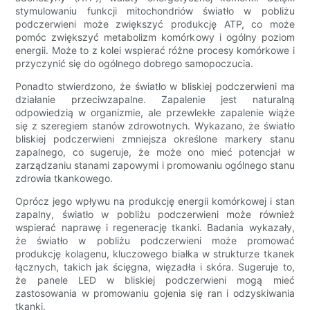
stymulowaniu funkcji mitochondriów światło w pobliżu
podczerwieni może zwiększyć produkcję ATP, co może
pomóc zwiększyć metabolizm komórkowy i ogólny poziom
energii. Może to z kolei wspierać różne procesy komórkowe i
przyczynić się do ogólnego dobrego samopoczucia.
Ponadto stwierdzono, że światło w bliskiej podczerwieni ma
działanie przeciwzapalne. Zapalenie jest naturalną
odpowiedzią w organizmie, ale przewlekłe zapalenie wiąże
się z szeregiem stanów zdrowotnych. Wykazano, że światło
bliskiej podczerwieni zmniejsza określone markery stanu
zapalnego, co sugeruje, że może ono mieć potencjał w
zarządzaniu stanami zapowymi i promowaniu ogólnego stanu
zdrowia tkankowego.
Oprócz jego wpływu na produkcję energii komórkowej i stan
zapalny, światło w pobliżu podczerwieni może również
wspierać naprawę i regenerację tkanki. Badania wykazały,
że światło w pobliżu podczerwieni może promować
produkcję kolagenu, kluczowego białka w strukturze tkanek
łącznych, takich jak ścięgna, więzadła i skóra. Sugeruje to,
że panele LED w bliskiej podczerwieni mogą mieć
zastosowania w promowaniu gojenia się ran i odzyskiwania
tkanki.