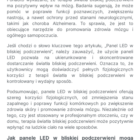
ma pozytywny wpływ na mózg. Badania sugerują, że może
pomóc w poprawie funkcji poznawczych, zwiększeniu
nastroju, a nawet ochrony przed stanami neurologicznymi,
takimi jak choroba Alzheimera. To sprawia, że ​​jest to
obiecujące narzędzie do promowania zdrowia mózgu i
ogólnego samopoczucia.
Jeśli chodzi o słowo kluczowe tego artykułu, „Panel LED w
bliskiej podczerwieni”, należy zauważyć, że użycie paneli
LED pozwala na ukierunkowane i skoncentrowane
dostarczanie światła bliskiej podczerwieni. Oznacza to, że
użytkownicy mogą doświadczyć pełnych fizjologicznych
korzyści z terapii światła w bliskiej podczerwieni w
kontrolowany i wydajny sposób.
Podsumowując, panele LED w bliskiej podczerwieni oferują
szereg korzyści fizjologicznych, od zmniejszenia stanu
zapalnego i poprawy funkcji komórkowych po zwiększenie
zdrowia skóry i promowanie zdrowia mózgu. Niezależnie od
tego, czy jest stosowany w profesjonalnym otoczeniu, czy w
domu, terapia światła bliskiej podczerwieni może pozytywnie
wpłynąć na ludzkie ciało na wiele sposobów.
Jak panele LED w bliskiej podczerwieni mogą