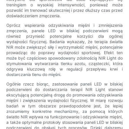
treningiem o wysokiej intensywności, ponieważ może
pozwolić im trenować skuteczniej i przez dłuższy czas przed
doświadczeniem zmęczenia.
Oprócz wspierania odzyskiwania mięśni i zmniejszenia
zmęczenia, panele LED w bliskiej podczerwieni mogą
również przynieść potencjalne korzyści dla ogólnej
wydajności fizycznej. Badania wykazały, że terapia światła
NIR może zwiększyć siłę i wytrzymałość mięśni, potencjalnie
prowadząc do poprawy wydajności sportowej. Efekt ten
może być częściowo spowodowany zdolnością NIR Light do
stymulowania wytwarzania tlenku azotu, cząsteczki, która
odgrywa kluczową rolę w regulacji przepływu krwi i
dostarczania tlenu do mięśni.
Ogólnie rzecz biorąc, zastosowanie paneli LED w bliskiej
podczerwieni do dostarczania terapii NIR Light stanowi
ekscytującą potencjalną drogę do promowania odzyskiwania
mięśni i zwiększenia wydajności fizycznej. W miarę rozwoju
badań w tym obszarze prawdopodobne jest, że lepiej
zrozumiemy konkretne mechanizmy, za pomocą których
światło NIR wpływa na funkcjonowanie i odzyskiwanie mięśni,
a także optymalne protokoły stosowania paneli LED w bliskiej
podczerwieni do obsługi tych procesów. Dzięki dalszemu