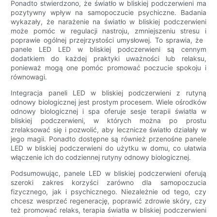
Ponadto stwierdzono, że światło w bliskiej podczerwieni ma
pozytywny wpływ na samopoczucie psychiczne. Badania
wykazały, że narażenie na światło w bliskiej podczerwieni
może pomóc w regulacji nastroju, zmniejszeniu stresu i
poprawie ogólnej przejrzystości umysłowej. To sprawia, że ​​
panele LED LED w bliskiej podczerwieni są cennym
dodatkiem do każdej praktyki uważności lub relaksu,
ponieważ mogą one pomóc promować poczucie spokoju i
równowagi.
Integracja paneli LED w bliskiej podczerwieni z rutyną
odnowy biologicznej jest prostym procesem. Wiele ośrodków
odnowy biologicznej i spa oferuje sesje terapii światła w
bliskiej podczerwieni, w których można po prostu
zrelaksować się i pozwolić, aby lecznicze światło działały w
jego magii. Ponadto dostępne są również przenośne panele
LED w bliskiej podczerwieni do użytku w domu, co ułatwia
włączenie ich do codziennej rutyny odnowy biologicznej.
Podsumowując, panele LED w bliskiej podczerwieni oferują
szeroki zakres korzyści zarówno dla samopoczucia
fizycznego, jak i psychicznego. Niezależnie od tego, czy
chcesz wesprzeć regenerację, poprawić zdrowie skóry, czy
też promować relaks, terapia światła w bliskiej podczerwieni