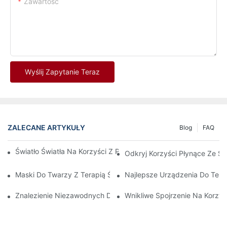
Zawartość
Wyślij Zapytanie Teraz
ZALECANE ARTYKUŁY
Blog
FAQ
Światło Światła Na Korzyści Z Paneli LED W Bliskiej Podczerwien
Odkryj Korzyści Płynące Ze S
Maski Do Twarzy Z Terapią Światłem Czerwonym: Kompleksowy
Najlepsze Urządzenia Do Tera
Znalezienie Niezawodnych Dostawców Terapii Światłem Czerwo
Wnikliwe Spojrzenie Na Korzyś