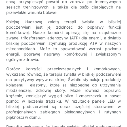
chcą przyspieszyć powrót do zdrowia po intensywnych
sesjach treningowych, a także dla osób cierpiących na
przewlekłe warunki bólowe.
Kolejną kluczową zaletą terapii światła w bliskiej
podczerwieni jest jej zdolność do poprawy funkcji
komórkowej. Nasze komórki opierają się na cząsteczce
zwanej trifosforanem adenozyny (ATP) dla energii, a światło
bliskiej podczerwieni stymulują produkcję ATP w naszych
mitochondriach. Może to spowodować wzrost poziomu
energii, poprawę naprawy komórkowej i zwiększonym
ogólnym zdrowiu.
Oprócz korzyści przeciwzapalnych i komórkowych,
wykazano również, że terapia światła w bliskiej podczerwieni
ma pozytywny wpływ na skórę. Światło stymuluje produkcję
kolagenu i elastyny, które są niezbędne do utrzymania
młodzieńczej, zdrowej skóry. Może również poprawić
krążenie, zmniejszyć wygląd blizn i zmarszczek, a nawet
pomóc w leczeniu trądziku. W rezultacie panele LED w
bliskiej podczerwieni są coraz częściej stosowane w
profesjonalnych zabiegach pielęgnacyjnych i rutynach
piękności w domu.
Ponadto wykazano, że terapia światła bliskiej podczerwieni