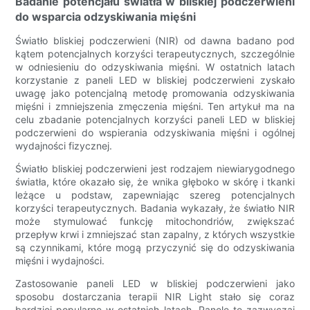
Badanie potencjału światła w bliskiej podczerwieni
do wsparcia odzyskiwania mięśni
Światło bliskiej podczerwieni (NIR) od dawna badano pod
kątem potencjalnych korzyści terapeutycznych, szczególnie
w odniesieniu do odzyskiwania mięśni. W ostatnich latach
korzystanie z paneli LED w bliskiej podczerwieni zyskało
uwagę jako potencjalną metodę promowania odzyskiwania
mięśni i zmniejszenia zmęczenia mięśni. Ten artykuł ma na
celu zbadanie potencjalnych korzyści paneli LED w bliskiej
podczerwieni do wspierania odzyskiwania mięśni i ogólnej
wydajności fizycznej.
Światło bliskiej podczerwieni jest rodzajem niewiarygodnego
światła, które okazało się, że wnika głęboko w skórę i tkanki
leżące u podstaw, zapewniając szereg potencjalnych
korzyści terapeutycznych. Badania wykazały, że światło NIR
może stymulować funkcję mitochondriów, zwiększać
przepływ krwi i zmniejszać stan zapalny, z których wszystkie
są czynnikami, które mogą przyczynić się do odzyskiwania
mięśni i wydajności.
Zastosowanie paneli LED w bliskiej podczerwieni jako
sposobu dostarczania terapii NIR Light stało się coraz
bardziej popularne w ostatnich latach. Panele te zazwyczaj