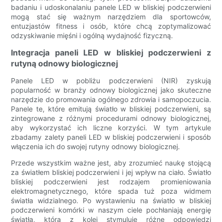
badaniu i udoskonalaniu panele LED w bliskiej podczerwieni
mogą stać się ważnym narzędziem dla sportowców,
entuzjastów fitness i osób, które chcą zoptymalizować
odzyskiwanie mięśni i ogólną wydajność fizyczną.
Integracja paneli LED w bliskiej podczerwieni z
rutyną odnowy biologicznej
Panele LED w pobliżu podczerwieni (NIR) zyskują
popularność w branży odnowy biologicznej jako skuteczne
narzędzie do promowania ogólnego zdrowia i samopoczucia.
Panele te, które emitują światło w bliskiej podczerwieni, są
zintegrowane z różnymi procedurami odnowy biologicznej,
aby wykorzystać ich liczne korzyści. W tym artykule
zbadamy zalety paneli LED w bliskiej podczerwieni i sposób
włączenia ich do swojej rutyny odnowy biologicznej.
Przede wszystkim ważne jest, aby zrozumieć naukę stojącą
za światłem bliskiej podczerwieni i jej wpływ na ciało. Światło
bliskiej podczerwieni jest rodzajem promieniowania
elektromagnetycznego, które spada tuż poza widmem
światła widzialnego. Po wystawieniu na światło w bliskiej
podczerwieni komórki w naszym ciele pochłaniają energię
światła, która z kolei stymuluje różne odpowiedzi