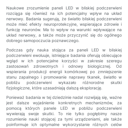
Naukowe zrozumienie paneli LED w bliskiej podczerwieni
rozciąga się również na ich potencjalny wpływ na układ
nerwowy. Badania sugerują, że światło bliskiej podczerwieni
może mieć efekty neuroprotekcyjne, wspierające zdrowie i
funkcję neuronów. Ma to wpływ na warunki wpływające na
układ nerwowy, a także może przyczynić się do ogólnego
dobrego samopoczucia poznawczego.
Podczas gdy nauka stojąca za paneli LED w bliskiej
podczerwieni ewoluuje, istniejące badania oferują obiecujące
wgląd w ich potencjalne korzyści w zakresie szeregu
zastosowań zdrowotnych i odnowy biologicznej. Od
wspierania produkcji energii komórkowej po zmniejszenie
stanu zapalnego i promowanie naprawy tkanek, światło w
pobliżu podczerwieni wykazało różnorodne skutki
fizjologiczne, które uzasadniają dalszą eksplorację.
Ponieważ badania w tej dziedzinie nadal rozwijają się, ważne
jest dalsze wyjaśnienie konkretnych mechanizmów, za
pomocą których panele LED w pobliżu podczerwieni
wywierają swoje skutki. To nie tylko pogłębimy nasze
rozumienie nauki stojącej za tymi urządzeniami, ale także
poinformuje ich optymalne wykorzystanie różnych celów