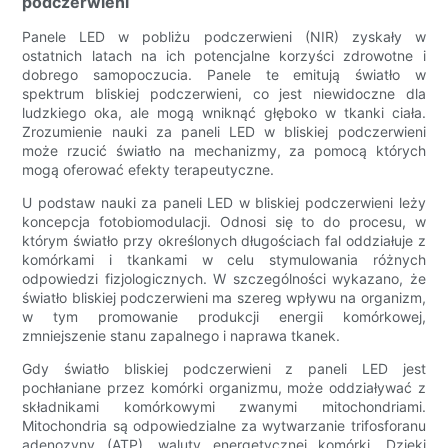
podczerwieni
Panele LED w pobliżu podczerwieni (NIR) zyskały w
ostatnich latach na ich potencjalne korzyści zdrowotne i
dobrego samopoczucia. Panele te emitują światło w
spektrum bliskiej podczerwieni, co jest niewidoczne dla
ludzkiego oka, ale mogą wniknąć głęboko w tkanki ciała.
Zrozumienie nauki za paneli LED w bliskiej podczerwieni
może rzucić światło na mechanizmy, za pomocą których
mogą oferować efekty terapeutyczne.
U podstaw nauki za paneli LED w bliskiej podczerwieni leży
koncepcja fotobiomodulacji. Odnosi się to do procesu, w
którym światło przy określonych długościach fal oddziałuje z
komórkami i tkankami w celu stymulowania różnych
odpowiedzi fizjologicznych. W szczególności wykazano, że
światło bliskiej podczerwieni ma szereg wpływu na organizm,
w tym promowanie produkcji energii komórkowej,
zmniejszenie stanu zapalnego i naprawa tkanek.
Gdy światło bliskiej podczerwieni z paneli LED jest
pochłaniane przez komórki organizmu, może oddziaływać z
składnikami komórkowymi zwanymi mitochondriami.
Mitochondria są odpowiedzialne za wytwarzanie trifosforanu
adenozyny (ATP), waluty energetycznej komórki. Dzięki