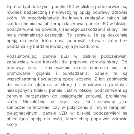
Oprócz tych korzyści, panele LED w bliskiej podczerwieni są
również bezpieczną i nieinwazyjną opcją poprawy zdrowia
skóry. W przeciwieństwie do innych zabiegów, takich jak
skórka chemiczna lub terapia laserowa, panele LED w bliskiej
podczerwieni nie powodują żadnego uszkodzenia skóry i nie
mają minimalnego przestoju. To sprawia, że ​​są doskonałą
opcją dla osób, które chcą poprawić zdrowie skóry bez
poddania się bardziej inwazyjnym procedurom.
Podsumowując, panele LED w bliskiej podczerwieni
zapewniają wiele korzyści dla poprawy zdrowia skóry. Od
poprawy cery i zmniejszeniu oznak starzenia się, po
promowanie gojenia i odmładzania, panele te są
wszechstronną i skuteczną opcją leczenia. Z ich zdolnością
do wnikania głęboko w skórę i stymulowania produkcji
niezbędnych białek, panele LED w bliskiej podczerwieni są
cennym narzędziem do osiągnięcia zdrowej, promiennej
skóry. Niezależnie od tego, czy jest stosowany jako
samodzielne leczenie, czy w połączeniu z innymi terapiami
pielęgnacyjnymi, panele LED w bliskiej podczerwieni są
obiecującą opcją dla osób, które chcą poprawić zdrowie
skóry.