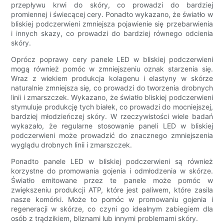
przepływu krwi do skóry, co prowadzi do bardziej
promiennej i świecącej cery. Ponadto wykazano, że światło w
bliskiej podczerwieni zmniejsza pojawienie się przebarwienia
i innych skazy, co prowadzi do bardziej równego odcienia
skóry.
Oprócz poprawy cery panele LED w bliskiej podczerwieni
mogą również pomóc w zmniejszeniu oznak starzenia się.
Wraz z wiekiem produkcja kolagenu i elastyny ​​w skórze
naturalnie zmniejsza się, co prowadzi do tworzenia drobnych
linii i zmarszczek. Wykazano, że światło bliskiej podczerwieni
stymuluje produkcję tych białek, co prowadzi do mocniejszej,
bardziej młodzieńczej skóry. W rzeczywistości wiele badań
wykazało, że regularne stosowanie paneli LED w bliskiej
podczerwieni może prowadzić do znacznego zmniejszenia
wyglądu drobnych linii i zmarszczek.
Ponadto panele LED w bliskiej podczerwieni są również
korzystne do promowania gojenia i odmłodzenia w skórze.
Światło emitowane przez te panele może pomóc w
zwiększeniu produkcji ATP, które jest paliwem, które zasila
nasze komórki. Może to pomóc w promowaniu gojenia i
regeneracji w skórze, co czyni go idealnym zabiegiem dla
osób z trądzikiem, bliznami lub innymi problemami skóry.