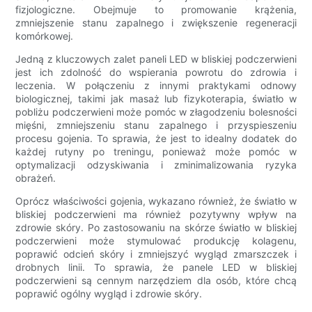
fizjologiczne. Obejmuje to promowanie krążenia,
zmniejszenie stanu zapalnego i zwiększenie regeneracji
komórkowej.
Jedną z kluczowych zalet paneli LED w bliskiej podczerwieni
jest ich zdolność do wspierania powrotu do zdrowia i
leczenia. W połączeniu z innymi praktykami odnowy
biologicznej, takimi jak masaż lub fizykoterapia, światło w
pobliżu podczerwieni może pomóc w złagodzeniu bolesności
mięśni, zmniejszeniu stanu zapalnego i przyspieszeniu
procesu gojenia. To sprawia, że ​​jest to idealny dodatek do
każdej rutyny po treningu, ponieważ może pomóc w
optymalizacji odzyskiwania i zminimalizowania ryzyka
obrażeń.
Oprócz właściwości gojenia, wykazano również, że światło w
bliskiej podczerwieni ma również pozytywny wpływ na
zdrowie skóry. Po zastosowaniu na skórze światło w bliskiej
podczerwieni może stymulować produkcję kolagenu,
poprawić odcień skóry i zmniejszyć wygląd zmarszczek i
drobnych linii. To sprawia, że ​​panele LED w bliskiej
podczerwieni są cennym narzędziem dla osób, które chcą
poprawić ogólny wygląd i zdrowie skóry.