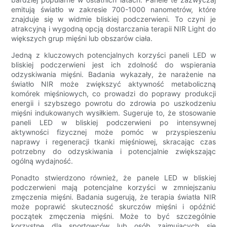
emitują światło w zakresie 700-1000 nanometrów, które
znajduje się w widmie bliskiej podczerwieni. To czyni je
atrakcyjną i wygodną opcją dostarczania terapii NIR Light do
większych grup mięśni lub obszarów ciała.
Jedną z kluczowych potencjalnych korzyści paneli LED w
bliskiej podczerwieni jest ich zdolność do wspierania
odzyskiwania mięśni. Badania wykazały, że narażenie na
światło NIR może zwiększyć aktywność metaboliczną
komórek mięśniowych, co prowadzi do poprawy produkcji
energii i szybszego powrotu do zdrowia po uszkodzeniu
mięśni indukowanych wysiłkiem. Sugeruje to, że stosowanie
paneli LED w bliskiej podczerwieni po intensywnej
aktywności fizycznej może pomóc w przyspieszeniu
naprawy i regeneracji tkanki mięśniowej, skracając czas
potrzebny do odzyskiwania i potencjalnie zwiększając
ogólną wydajność.
Ponadto stwierdzono również, że panele LED w bliskiej
podczerwieni mają potencjalne korzyści w zmniejszaniu
zmęczenia mięśni. Badania sugerują, że terapia światła NIR
może poprawić skuteczność skurczów mięśni i opóźnić
początek zmęczenia mięśni. Może to być szczególnie
korzystne dla sportowców lub osób zajmujących się