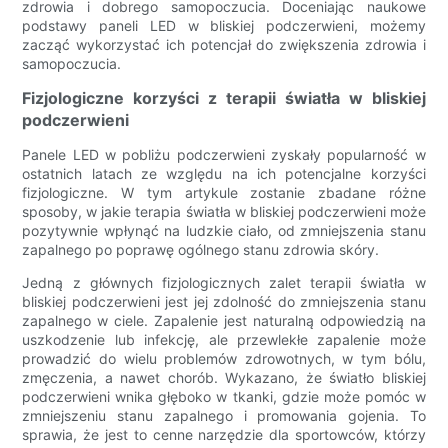
zdrowia i dobrego samopoczucia. Doceniając naukowe
podstawy paneli LED w bliskiej podczerwieni, możemy
zacząć wykorzystać ich potencjał do zwiększenia zdrowia i
samopoczucia.
Fizjologiczne korzyści z terapii światła w bliskiej
podczerwieni
Panele LED w pobliżu podczerwieni zyskały popularność w
ostatnich latach ze względu na ich potencjalne korzyści
fizjologiczne. W tym artykule zostanie zbadane różne
sposoby, w jakie terapia światła w bliskiej podczerwieni może
pozytywnie wpłynąć na ludzkie ciało, od zmniejszenia stanu
zapalnego po poprawę ogólnego stanu zdrowia skóry.
Jedną z głównych fizjologicznych zalet terapii światła w
bliskiej podczerwieni jest jej zdolność do zmniejszenia stanu
zapalnego w ciele. Zapalenie jest naturalną odpowiedzią na
uszkodzenie lub infekcję, ale przewlekłe zapalenie może
prowadzić do wielu problemów zdrowotnych, w tym bólu,
zmęczenia, a nawet chorób. Wykazano, że światło bliskiej
podczerwieni wnika głęboko w tkanki, gdzie może pomóc w
zmniejszeniu stanu zapalnego i promowania gojenia. To
sprawia, że ​​jest to cenne narzędzie dla sportowców, którzy