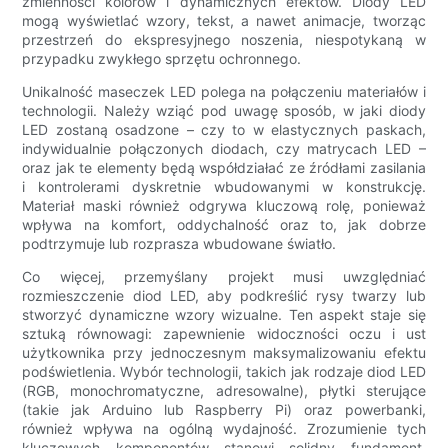
zmienności kolorów i dynamicznych efektów. Diody LED
mogą wyświetlać wzory, tekst, a nawet animacje, tworząc
przestrzeń do ekspresyjnego noszenia, niespotykaną w
przypadku zwykłego sprzętu ochronnego.
Unikalność maseczek LED polega na połączeniu materiałów i
technologii. Należy wziąć pod uwagę sposób, w jaki diody
LED zostaną osadzone – czy to w elastycznych paskach,
indywidualnie połączonych diodach, czy matrycach LED –
oraz jak te elementy będą współdziałać ze źródłami zasilania
i kontrolerami dyskretnie wbudowanymi w konstrukcję.
Materiał maski również odgrywa kluczową rolę, ponieważ
wpływa na komfort, oddychalność oraz to, jak dobrze
podtrzymuje lub rozprasza wbudowane światło.
Co więcej, przemyślany projekt musi uwzględniać
rozmieszczenie diod LED, aby podkreślić rysy twarzy lub
stworzyć dynamiczne wzory wizualne. Ten aspekt staje się
sztuką równowagi: zapewnienie widoczności oczu i ust
użytkownika przy jednoczesnym maksymalizowaniu efektu
podświetlenia. Wybór technologii, takich jak rodzaje diod LED
(RGB, monochromatyczne, adresowalne), płytki sterujące
(takie jak Arduino lub Raspberry Pi) oraz powerbanki,
również wpływa na ogólną wydajność. Zrozumienie tych
kluczowych komponentów stanowi solidny fundament,