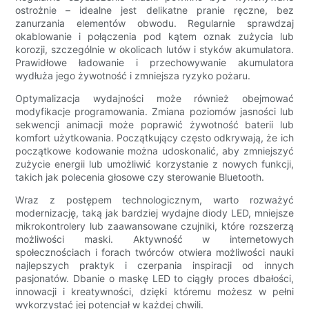
ostrożnie – idealne jest delikatne pranie ręczne, bez
zanurzania elementów obwodu. Regularnie sprawdzaj
okablowanie i połączenia pod kątem oznak zużycia lub
korozji, szczególnie w okolicach lutów i styków akumulatora.
Prawidłowe ładowanie i przechowywanie akumulatora
wydłuża jego żywotność i zmniejsza ryzyko pożaru.
Optymalizacja wydajności może również obejmować
modyfikacje programowania. Zmiana poziomów jasności lub
sekwencji animacji może poprawić żywotność baterii lub
komfort użytkowania. Początkujący często odkrywają, że ich
początkowe kodowanie można udoskonalić, aby zmniejszyć
zużycie energii lub umożliwić korzystanie z nowych funkcji,
takich jak polecenia głosowe czy sterowanie Bluetooth.
Wraz z postępem technologicznym, warto rozważyć
modernizację, taką jak bardziej wydajne diody LED, mniejsze
mikrokontrolery lub zaawansowane czujniki, które rozszerzą
możliwości maski. Aktywność w internetowych
społecznościach i forach twórców otwiera możliwości nauki
najlepszych praktyk i czerpania inspiracji od innych
pasjonatów. Dbanie o maskę LED to ciągły proces dbałości,
innowacji i kreatywności, dzięki któremu możesz w pełni
wykorzystać jej potencjał w każdej chwili.