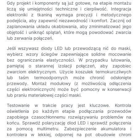
Gdy projekt i komponenty są już gotowe, na etapie montażu
liczą się umiejętności techniczne i cierpliwość. Integracja
elektroniki z tkaniną wymaga precyzji i metodycznego
podejścia, aby zapewnić niezawodność i komfort. Zacznij od
zaplanowania układu okablowania, aby zminimalizować jego
objętość i uniknąć splątań, które mogą powodować zwarcia
lub zerwania połączeń.
Jeśli wszywasz diody LED lub przewodzącą nić do maski,
wybierz wzory ściegów zapewniające solidne mocowanie
bez ograniczania elastyczności. W przypadku lutowania,
pamiętaj o starannej izolacji połączeń, aby zapobiec
zwarciom elektrycznym. Użycie koszulek termokurczliwych
lub taśm termoodpornych może chronić odsłonięte
przewody. Montaż modułowy (z możliwością odłączenia
części elektronicznych) może być pomocny w konserwacji
lub praniu materiałowej części maski.
Testowanie w trakcie pracy jest kluczowe. Kontrola
oświetlenia po każdym etapie podłączania przewodów
zapobiega czasochłonnemu rozwiązywaniu problemów na
końcu. Sprawdź polaryzację diod LED i sprawdź połączenia
za pomocą multimetru. Zabezpieczenie akumulatora i
kontrolera w lekkiej, odpornej na pot obudowie chroni