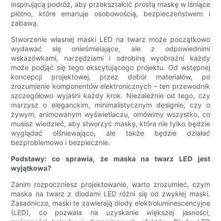
inspirującą podróż, aby przekształcić prostą maskę w lśniące
płótno, które emanuje osobowością, bezpieczeństwem i
zabawą.
Stworzenie własnej maski LED na twarz może początkowo
wydawać się onieśmielające, ale z odpowiednimi
wskazówkami, narzędziami i odrobiną wyobraźni każdy
może podjąć się tego ekscytującego projektu. Od wstępnej
koncepcji projektowej, przez dobór materiałów, po
zrozumienie komponentów elektronicznych – ten przewodnik
szczegółowo wyjaśni każdy krok. Niezależnie od tego, czy
marzysz o eleganckim, minimalistycznym designie, czy o
żywym, animowanym wyświetlaczu, omówimy wszystko, co
musisz wiedzieć, aby stworzyć maskę, która nie tylko będzie
wyglądać olśniewająco, ale także będzie działać
bezproblemowo i bezpiecznie.
Podstawy: co sprawia, że ​​maska ​​na twarz LED jest
wyjątkowa?
Zanim rozpoczniesz projektowanie, warto zrozumieć, czym
maska ​​na twarz z diodami LED różni się od zwykłej maski.
Zasadniczo, maski te zawierają diody elektroluminescencyjne
(LED), co pozwala na uzyskanie większej jasności,