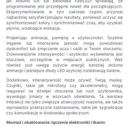
jak Arduino IDE lub biblioteka FastLED) sprawiają, że
programowanie jest przystępne nawet dla początkujących.
Eksperymentowanie w tym zakresie często przynosi
najbardziej satysfakcjonujące rezultaty, ponieważ uczysz się
synchronizować kolory i synchronizować czas, aby uzyskać
płynne, urzekające animacje.
Projektując animacje, pamiętaj o użyteczności. Szybkie
miganie lub intensywna jasność mogą powodować
dyskomfort lub zmęczenie oczu i osób w Twoim otoczeniu.
Zrównoważenie intensywności i szybkości wyświetlania jest
kluczowe, szczególnie w miejscach publicznych. Weź
również pod uwagę zużycie energii; bardziej złożone
animacje i jaśniejsze diody LED szybciej rozładowują baterie.
Dodatkowo, interaktywność może ożywić Twoją maskę.
Czujniki, takie jak mikrofony czy akcelerometry, mogą
reagować na dźwięki otoczenia lub ruch użytkownika,
wywołując zmiany w wzorcach oświetlenia. Ta warstwa
interakcji nie tylko zwiększa atrakcyjność noszenia, ale także
wprowadza praktyczne zastosowania, takie jak sygnalizacja
czy komunikacja w środowisku społecznym.
Montaż i okablowanie: łączenie elektroniki i tkanin