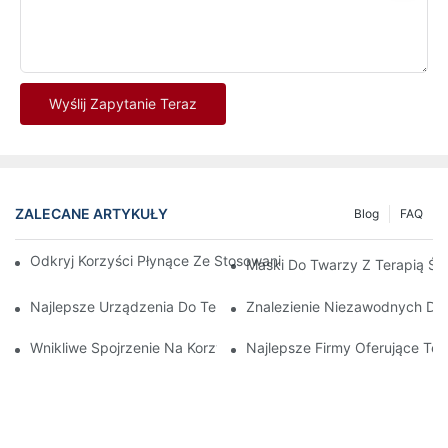
Wyślij Zapytanie Teraz
ZALECANE ARTYKUŁY
Blog
FAQ
Odkryj Korzyści Płynące Ze Stosowania Maski Do Terapii Świa
Maski Do Twarzy Z Terapią Ś
Najlepsze Urządzenia Do Terapii Światłem Czerwonym I Podc
Znalezienie Niezawodnych Dos
Wnikliwe Spojrzenie Na Korzyści Płynące Ze Światłoterapii Twa
Najlepsze Firmy Oferujące T