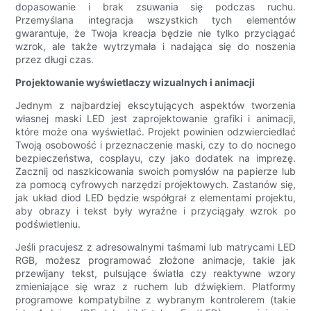
dopasowanie i brak zsuwania się podczas ruchu.
Przemyślana integracja wszystkich tych elementów
gwarantuje, że Twoja kreacja będzie nie tylko przyciągać
wzrok, ale także wytrzymała i nadająca się do noszenia
przez długi czas.
Projektowanie wyświetlaczy wizualnych i animacji
Jednym z najbardziej ekscytujących aspektów tworzenia
własnej maski LED jest zaprojektowanie grafiki i animacji,
które może ona wyświetlać. Projekt powinien odzwierciedlać
Twoją osobowość i przeznaczenie maski, czy to do nocnego
bezpieczeństwa, cosplayu, czy jako dodatek na imprezę.
Zacznij od naszkicowania swoich pomysłów na papierze lub
za pomocą cyfrowych narzędzi projektowych. Zastanów się,
jak układ diod LED będzie współgrał z elementami projektu,
aby obrazy i tekst były wyraźne i przyciągały wzrok po
podświetleniu.
Jeśli pracujesz z adresowalnymi taśmami lub matrycami LED
RGB, możesz programować złożone animacje, takie jak
przewijany tekst, pulsujące światła czy reaktywne wzory
zmieniające się wraz z ruchem lub dźwiękiem. Platformy
programowe kompatybilne z wybranym kontrolerem (takie