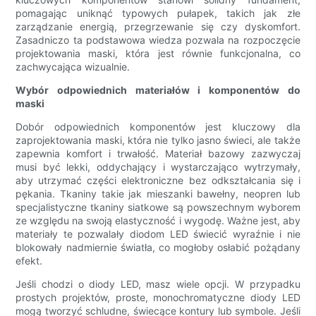
pomagając uniknąć typowych pułapek, takich jak złe
zarządzanie energią, przegrzewanie się czy dyskomfort.
Zasadniczo ta podstawowa wiedza pozwala na rozpoczęcie
projektowania maski, która jest równie funkcjonalna, co
zachwycająca wizualnie.
Wybór odpowiednich materiałów i komponentów do
maski
Dobór odpowiednich komponentów jest kluczowy dla
zaprojektowania maski, która nie tylko jasno świeci, ale także
zapewnia komfort i trwałość. Materiał bazowy zazwyczaj
musi być lekki, oddychający i wystarczająco wytrzymały,
aby utrzymać części elektroniczne bez odkształcania się i
pękania. Tkaniny takie jak mieszanki bawełny, neopren lub
specjalistyczne tkaniny siatkowe są powszechnym wyborem
ze względu na swoją elastyczność i wygodę. Ważne jest, aby
materiały te pozwalały diodom LED świecić wyraźnie i nie
blokowały nadmiernie światła, co mogłoby osłabić pożądany
efekt.
Jeśli chodzi o diody LED, masz wiele opcji. W przypadku
prostych projektów, proste, monochromatyczne diody LED
mogą tworzyć schludne, świecące kontury lub symbole. Jeśli