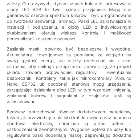
zależy Ci na żywych, dynamicznych kolorach, adresowalne
diody LED RGB to Twoi najlepsi przyjaciele. Mogą one
generować szerokie spektrum kolorów i być programowane
do tworzenia sekwencji i animacji. Paski LED są łatwiejsze w
instalacji i podłączaniu, a diody LED z indywidualnym
okablowaniem oferują większą kontrolę i możliwość
personalizacji kosztem złożoności.
Zasilanie maski powinno być bezpieczne i wygodne.
Akumulatory litowo-jonowe są popularne ze względu na
swoją gęstość energii, ale należy obchodzić się z nimi
ostrożnie, aby uniknąć przegrzania. Upewnij się, że projekt
układu zawiera odpowiednie regulatory i ewentualnie
bezpieczniki. Kontrolery, takie jak mikrokontrolery (Arduino
Nano, ESP32 lub podobne), stanowią mózg urządzenia,
zarządzając działaniem diod LED, w tym wzorcami migania,
zmianami kolorów i sygnałami z czujników, jeśli są
zainstalowane.
Będziesz potrzebować również dodatkowych materiałów,
takich jak przewodząca nić lub drut, lutownica oraz ochronna
obudowa elektroniki, chroniąca ją przed potem i
uszkodzeniami zewnętrznymi. Wygodne pętelki na uszy lub
regulowane paski dopełniają maskę, zapewniając dokładne