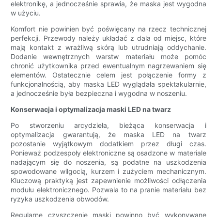
elektronikę, a jednocześnie sprawia, że ​​maska ​​jest wygodna
w użyciu.
Komfort nie powinien być poświęcany na rzecz technicznej
perfekcji. Przewody należy układać z dala od miejsc, które
mają kontakt z wrażliwą skórą lub utrudniają oddychanie.
Dodanie wewnętrznych warstw materiału może pomóc
chronić użytkownika przed ewentualnym nagrzewaniem się
elementów. Ostatecznie celem jest połączenie formy z
funkcjonalnością, aby maska ​​LED wyglądała spektakularnie,
a jednocześnie była bezpieczna i wygodna w noszeniu.
Konserwacja i optymalizacja maski LED na twarz
Po stworzeniu arcydzieła, bieżąca konserwacja i
optymalizacja gwarantują, że maska ​​LED na twarz
pozostanie wyjątkowym dodatkiem przez długi czas.
Ponieważ podzespoły elektroniczne są osadzone w materiale
nadającym się do noszenia, są podatne na uszkodzenia
spowodowane wilgocią, kurzem i zużyciem mechanicznym.
Kluczową praktyką jest zapewnienie możliwości odłączenia
modułu elektronicznego. Pozwala to na pranie materiału bez
ryzyka uszkodzenia obwodów.
Regularne czyszczenie maski powinno być wykonywane