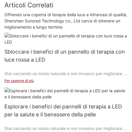
Articoli Correlati
Offrendo una coperta di terapia della luce a infrarossi di qualità,
Shenzhen Sunsred Technology co., Ltd cerca di ottenere un
miglioramento a lungo termine
Sbloccare i benefici di un pannello di terapia con
luce rossa a LED
Stai cercando un modo naturale e non invasivo per migliorare la
salute della pelle e il benessere generale? Non guardare oltre
Per saperne di più
un pannello di terapia con luce rossa a LED. In questo articolo,
esploreremo i vari vantaggi dell'utilizzo di questa tecnologia
innovativa e di come può aiutarti a raggiungere la pelle
luminosa, ridurre l'infiammazione e promuovere la guarigione.
Esplorare i benefici dei pannelli di terapia a LED
Continua a leggere per scoprire i numerosi vantaggi della
per la salute e il benessere della pelle
terapia a luce rossa a LED e perché potrebbe essere l'aggiunta
perfetta alla tua routine di cura della pelle.
Stai cercando un modo naturale e non invasivo per migliorare la