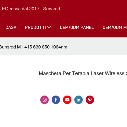
ce LED rossa dal 2017 - Sunsred
CASA
PRODOTTI
OEM/ODM PANEL
OEM/ODM M
s Sunsred M1 415 630 850 1064nm
Maschera Per Terapia Laser Wireles