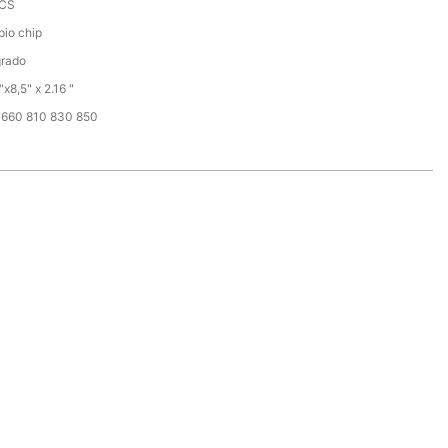
CS
io chip
grado
"x8,5" x 2.16 "
 660 810 830 850