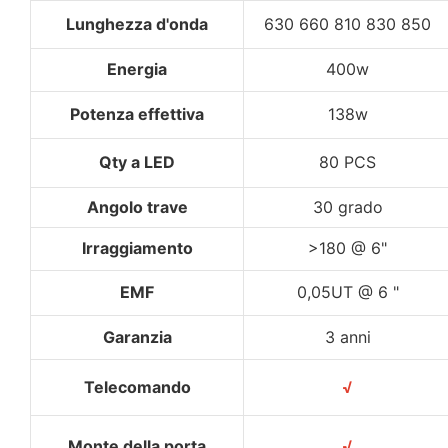
Lunghezza d'onda
630 660 810 830 850
Energia
400w
Potenza effettiva
138w
Qty a LED
80 PCS
Angolo trave
30 grado
Irraggiamento
>180 @ 6"
EMF
0,05UT @ 6 "
Garanzia
3 anni
Telecomando
√
Monte della porta
√