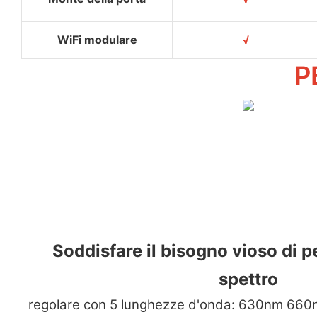
WiFi modulare
√
P
Soddisfare il bisogno vioso di p
spettro
regolare con 5 lunghezze d'onda: 630nm 66