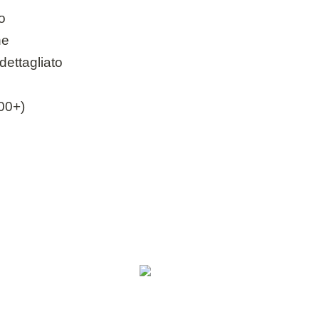
o
ne
dettagliato
300+)