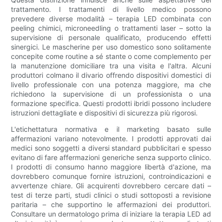
trattamento. I trattamenti di livello medico possono
prevedere diverse modalità – terapia LED combinata con
peeling chimici, microneedling o trattamenti laser – sotto la
supervisione di personale qualificato, producendo effetti
sinergici. Le mascherine per uso domestico sono solitamente
concepite come routine a sé stante o come complemento per
la manutenzione domiciliare tra una visita e l'altra. Alcuni
produttori colmano il divario offrendo dispositivi domestici di
livello professionale con una potenza maggiore, ma che
richiedono la supervisione di un professionista o una
formazione specifica. Questi prodotti ibridi possono includere
istruzioni dettagliate e dispositivi di sicurezza più rigorosi.
L'etichettatura normativa e il marketing basato sulle
affermazioni variano notevolmente. I prodotti approvati dai
medici sono soggetti a diversi standard pubblicitari e spesso
evitano di fare affermazioni generiche senza supporto clinico.
I prodotti di consumo hanno maggiore libertà d'azione, ma
dovrebbero comunque fornire istruzioni, controindicazioni e
avvertenze chiare. Gli acquirenti dovrebbero cercare dati –
test di terze parti, studi clinici o studi sottoposti a revisione
paritaria – che supportino le affermazioni dei produttori.
Consultare un dermatologo prima di iniziare la terapia LED ad