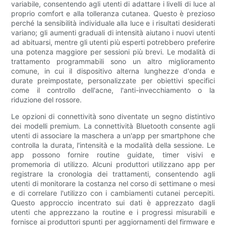
variabile, consentendo agli utenti di adattare i livelli di luce al
proprio comfort e alla tolleranza cutanea. Questo è prezioso
perché la sensibilità individuale alla luce e i risultati desiderati
variano; gli aumenti graduali di intensità aiutano i nuovi utenti
ad abituarsi, mentre gli utenti più esperti potrebbero preferire
una potenza maggiore per sessioni più brevi. Le modalità di
trattamento programmabili sono un altro miglioramento
comune, in cui il dispositivo alterna lunghezze d'onda e
durate preimpostate, personalizzate per obiettivi specifici
come il controllo dell'acne, l'anti-invecchiamento o la
riduzione del rossore.
Le opzioni di connettività sono diventate un segno distintivo
dei modelli premium. La connettività Bluetooth consente agli
utenti di associare la maschera a un'app per smartphone che
controlla la durata, l'intensità e la modalità della sessione. Le
app possono fornire routine guidate, timer visivi e
promemoria di utilizzo. Alcuni produttori utilizzano app per
registrare la cronologia dei trattamenti, consentendo agli
utenti di monitorare la costanza nel corso di settimane o mesi
e di correlare l'utilizzo con i cambiamenti cutanei percepiti.
Questo approccio incentrato sui dati è apprezzato dagli
utenti che apprezzano la routine e i progressi misurabili e
fornisce ai produttori spunti per aggiornamenti del firmware e