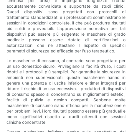
luminosa per area) e impiegano lunghezze d'onda
accuratamente convalidate e supportate da studi clinici.
Questi dispositivi sono progettati con protocolli di
trattamento standardizzati e i professionisti somministrano le
sessioni in condizioni controllate, il che può produrre risultati
più solidi e prevedibili. L'approvazione normativa per tali
dispositivi può essere più esigente; le maschere di grado
medicale possono essere dotate di certificazioni o
autorizzazioni che ne attestano il rispetto di specifici
parametri di sicurezza ed efficacia per l'uso terapeutico.
Le mascherine di consumo, al contrario, sono progettate per
un uso domestico sicuro. Privilegiano la facilità d'uso, i costi
ridotti e i protocolli più semplici. Per garantire la sicurezza in
ambienti non supervisionati, queste mascherine hanno in
genere una potenza di uscita inferiore e timer integrati per
ridurre il rischio di un uso eccessivo. I produttori di dispositivi
di consumo spesso si concentrano su miglioramenti estetici,
facilità di pulizia e design compatti. Sebbene molte
mascherine di consumo siano efficaci per la manutenzione e
per problemi lievi, i loro risultati possono essere più graduali e
meno significativi rispetto a quelli ottenuti con sessioni
cliniche concentrate.
Questa distinzione influisce anche sulle aspettative del