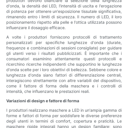
produttori devono bilanciare la selezione della lunghezza
d'onda, la densità dei LED, l'intensità di uscita e l'erogazione
di potenza per ottenere un'esposizione tissutale significativa,
rimanendo entro i limiti di sicurezza. Il numero di LED, il loro
posizionamento rispetto alla pelle e l'ottica utilizzata possono
influenzare il dosaggio efficace.
A volte i produttori forniscono protocolli di trattamento
personalizzati per specifiche lunghezze d'onda (durate,
frequenze e combinazioni di sessioni consigliate) per guidare
gli utenti verso i risultati pubblicizzati. È importante che i
consumatori esaminino attentamente questi protocolli e
ricerchino ricerche indipendenti che supportino le lunghezze
d'onda scelte per i loro obiettivi di bellezza. Sebbene colore e
lunghezza d'onda siano fattori di differenziazione centrali,
interagiscono strettamente con altre variabili del dispositivo,
come il fattore di forma della maschera e i controlli di
intensità, che influenzano le prestazioni reali.
Variazioni di design e fattore di forma
I produttori realizzano maschere a LED in un'ampia gamma di
forme e fattori di forma per soddisfare le diverse preferenze
degli utenti in termini di comfort, copertura e praticità. Le
maschere rigide integrali hanno un design familiare; sono