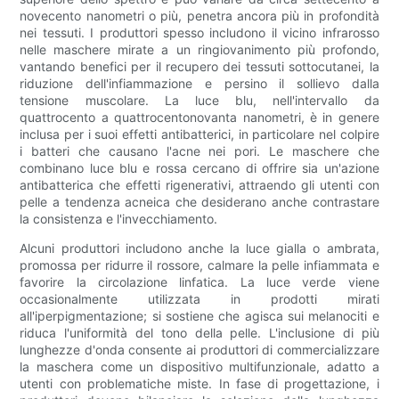
novecento nanometri o più, penetra ancora più in profondità
nei tessuti. I produttori spesso includono il vicino infrarosso
nelle maschere mirate a un ringiovanimento più profondo,
vantando benefici per il recupero dei tessuti sottocutanei, la
riduzione dell'infiammazione e persino il sollievo dalla
tensione muscolare. La luce blu, nell'intervallo da
quattrocento a quattrocentonovanta nanometri, è in genere
inclusa per i suoi effetti antibatterici, in particolare nel colpire
i batteri che causano l'acne nei pori. Le maschere che
combinano luce blu e rossa cercano di offrire sia un'azione
antibatterica che effetti rigenerativi, attraendo gli utenti con
pelle a tendenza acneica che desiderano anche contrastare
la consistenza e l'invecchiamento.
Alcuni produttori includono anche la luce gialla o ambrata,
promossa per ridurre il rossore, calmare la pelle infiammata e
favorire la circolazione linfatica. La luce verde viene
occasionalmente utilizzata in prodotti mirati
all'iperpigmentazione; si sostiene che agisca sui melanociti e
riduca l'uniformità del tono della pelle. L'inclusione di più
lunghezze d'onda consente ai produttori di commercializzare
la maschera come un dispositivo multifunzionale, adatto a
utenti con problematiche miste. In fase di progettazione, i