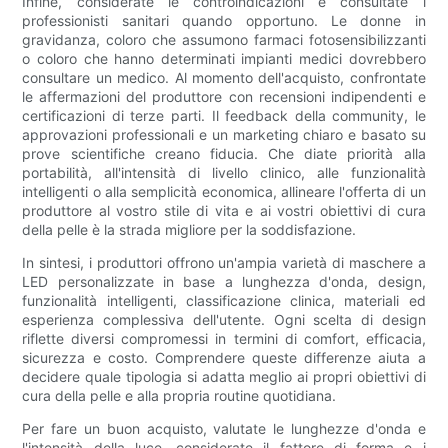
Infine, considerate le controindicazioni e consultate i
professionisti sanitari quando opportuno. Le donne in
gravidanza, coloro che assumono farmaci fotosensibilizzanti
o coloro che hanno determinati impianti medici dovrebbero
consultare un medico. Al momento dell'acquisto, confrontate
le affermazioni del produttore con recensioni indipendenti e
certificazioni di terze parti. Il feedback della community, le
approvazioni professionali e un marketing chiaro e basato su
prove scientifiche creano fiducia. Che diate priorità alla
portabilità, all'intensità di livello clinico, alle funzionalità
intelligenti o alla semplicità economica, allineare l'offerta di un
produttore al vostro stile di vita e ai vostri obiettivi di cura
della pelle è la strada migliore per la soddisfazione.
In sintesi, i produttori offrono un'ampia varietà di maschere a
LED personalizzate in base a lunghezza d'onda, design,
funzionalità intelligenti, classificazione clinica, materiali ed
esperienza complessiva dell'utente. Ogni scelta di design
riflette diversi compromessi in termini di comfort, efficacia,
sicurezza e costo. Comprendere queste differenze aiuta a
decidere quale tipologia si adatta meglio ai propri obiettivi di
cura della pelle e alla propria routine quotidiana.
Per fare un buon acquisto, valutate le lunghezze d'onda e
l'intensità della luce, considerate il fattore di forma e i