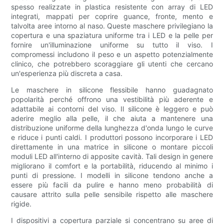
spesso realizzate in plastica resistente con array di LED
integrati, mappati per coprire guance, fronte, mento e
talvolta aree intorno al naso. Queste maschere privilegiano la
copertura e una spaziatura uniforme tra i LED e la pelle per
fornire un'illuminazione uniforme su tutto il viso. I
compromessi includono il peso e un aspetto potenzialmente
clinico, che potrebbero scoraggiare gli utenti che cercano
un'esperienza più discreta a casa.
Le maschere in silicone flessibile hanno guadagnato
popolarità perché offrono una vestibilità più aderente e
adattabile ai contorni del viso. Il silicone è leggero e può
aderire meglio alla pelle, il che aiuta a mantenere una
distribuzione uniforme della lunghezza d'onda lungo le curve
e riduce i punti caldi. I produttori possono incorporare i LED
direttamente in una matrice in silicone o montare piccoli
moduli LED all'interno di apposite cavità. Tali design in genere
migliorano il comfort e la portabilità, riducendo al minimo i
punti di pressione. I modelli in silicone tendono anche a
essere più facili da pulire e hanno meno probabilità di
causare attrito sulla pelle sensibile rispetto alle maschere
rigide.
I dispositivi a copertura parziale si concentrano su aree di