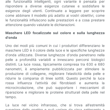
alle funzionalità intelligenti, ogni variante è pensata per
rispondere a diverse esigenze cutanee e soddisfare le
esigenze degli utenti. Continuate a leggere per scoprire
come abbinare il modello più adatto ai vostri obiettivi, come
le funzionalità influiscono sulle prestazioni e a cosa prestare
attenzione quando valutate le dichiarazioni.
Maschere LED focalizzate sul colore e sulla lunghezza
d'onda
Uno dei modi più comuni in cui i produttori differenziano le
maschere LED è il colore della luce e le specifiche lunghezze
d'onda utilizzate. Diverse lunghezze d'onda penetrano nella
pelle a profondità variabili e innescano percorsi biologici
distinti. La luce rossa, tipicamente compresa tra 630 e 680
nanometri, è ampiamente pubblicizzata per stimolare la
produzione di collagene, migliorare l'elasticità della pelle e
ridurre la comparsa di linee sottili. Questo perché la luce
rossa influenza l'attività dei fibroblasti e aumenta la
microcircolazione, che può supportare i meccanismi di
riparazione e migliorare le proteine ​​strutturali della pelle nel
tempo.
La luce nel vicino infrarosso, che si trova all'estremità
superiore dello spettro e può variare da circa settecento a