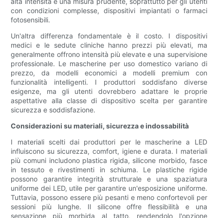
alta intensità è una misura prudente, soprattutto per gli utenti
con condizioni complesse, dispositivi impiantati o farmaci
fotosensibili.
Un'altra differenza fondamentale è il costo. I dispositivi
medici e le sedute cliniche hanno prezzi più elevati, ma
generalmente offrono intensità più elevate e una supervisione
professionale. Le mascherine per uso domestico variano di
prezzo, da modelli economici a modelli premium con
funzionalità intelligenti. I produttori soddisfano diverse
esigenze, ma gli utenti dovrebbero adattare le proprie
aspettative alla classe di dispositivo scelta per garantire
sicurezza e soddisfazione.
Considerazioni su materiali, sicurezza e indossabilità
I materiali scelti dai produttori per le mascherine a LED
influiscono su sicurezza, comfort, igiene e durata. I materiali
più comuni includono plastica rigida, silicone morbido, fasce
in tessuto e rivestimenti in schiuma. Le plastiche rigide
possono garantire integrità strutturale e una spaziatura
uniforme dei LED, utile per garantire un'esposizione uniforme.
Tuttavia, possono essere più pesanti e meno confortevoli per
sessioni più lunghe. Il silicone offre flessibilità e una
sensazione più morbida al tatto, rendendolo l'opzione