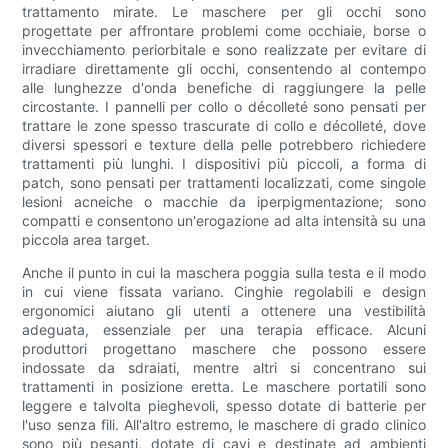
trattamento mirate. Le maschere per gli occhi sono
progettate per affrontare problemi come occhiaie, borse o
invecchiamento periorbitale e sono realizzate per evitare di
irradiare direttamente gli occhi, consentendo al contempo
alle lunghezze d'onda benefiche di raggiungere la pelle
circostante. I pannelli per collo o décolleté sono pensati per
trattare le zone spesso trascurate di collo e décolleté, dove
diversi spessori e texture della pelle potrebbero richiedere
trattamenti più lunghi. I dispositivi più piccoli, a forma di
patch, sono pensati per trattamenti localizzati, come singole
lesioni acneiche o macchie da iperpigmentazione; sono
compatti e consentono un'erogazione ad alta intensità su una
piccola area target.
Anche il punto in cui la maschera poggia sulla testa e il modo
in cui viene fissata variano. Cinghie regolabili e design
ergonomici aiutano gli utenti a ottenere una vestibilità
adeguata, essenziale per una terapia efficace. Alcuni
produttori progettano maschere che possono essere
indossate da sdraiati, mentre altri si concentrano sui
trattamenti in posizione eretta. Le maschere portatili sono
leggere e talvolta pieghevoli, spesso dotate di batterie per
l'uso senza fili. All'altro estremo, le maschere di grado clinico
sono più pesanti, dotate di cavi e destinate ad ambienti