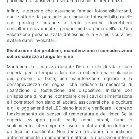
particolare dispositivo presenta un rischio di interferenza.
Infine, le persone che assumono farmaci fotosensibilizzanti,
quelle affette da patologie autoimmuni o fotosensibili e quelle
con patologie cutanee o ferite croniche dovrebbero
consultare nuovamente il proprio medico prima dell'uso. Una
valutazione personalizzata del rischio è la via più sicura per
evitare danni involontari.
Risoluzione dei problemi, manutenzione e considerazioni
sulla sicurezza a lungo termine
Mantenere la sicurezza durante l'intero ciclo di vita di una
coperta per la terapia a luce rossa richiede una risoluzione
dei problemi di base, una manutenzione regolare e la
consapevolezza dei segnali che indicano la necessità di
riparazione o sostituzione del dispositivo. Iniziare con
un'ispezione di routine: controllare che i cavi di alimentazione
e i connettori non siano sfilacciati, assicurarsi che le cuciture
e gli alloggiamenti dei LED siano intatti e verificare il corretto
funzionamento dei sensori di temperatura e dei timer. Se la
coperta sviluppa punti caldi, odori strani, fumo o
scolorimento, interromperne l'uso e contattare il produttore o
un tecnico qualificato. Non tentare di aprire o modificare
autonomamente i componenti elettrici; le riparazioni interne