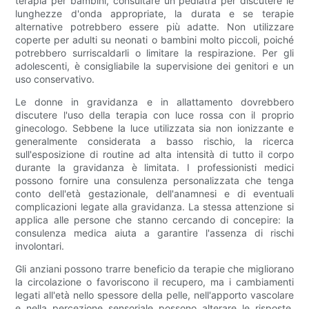
terapia per bambini, consultare un pediatra per discutere le
lunghezze d'onda appropriate, la durata e se terapie
alternative potrebbero essere più adatte. Non utilizzare
coperte per adulti su neonati o bambini molto piccoli, poiché
potrebbero surriscaldarli o limitare la respirazione. Per gli
adolescenti, è consigliabile la supervisione dei genitori e un
uso conservativo.
Le donne in gravidanza e in allattamento dovrebbero
discutere l'uso della terapia con luce rossa con il proprio
ginecologo. Sebbene la luce utilizzata sia non ionizzante e
generalmente considerata a basso rischio, la ricerca
sull'esposizione di routine ad alta intensità di tutto il corpo
durante la gravidanza è limitata. I professionisti medici
possono fornire una consulenza personalizzata che tenga
conto dell'età gestazionale, dell'anamnesi e di eventuali
complicazioni legate alla gravidanza. La stessa attenzione si
applica alle persone che stanno cercando di concepire: la
consulenza medica aiuta a garantire l'assenza di rischi
involontari.
Gli anziani possono trarre beneficio da terapie che migliorano
la circolazione o favoriscono il recupero, ma i cambiamenti
legati all'età nello spessore della pelle, nell'apporto vascolare
e nella percezione sensoriale possono alterare le risposte.