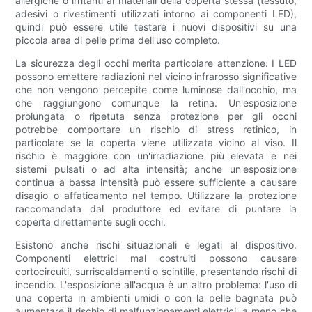
allergiche o irritanti ai materiali della coperta stessa (tessuto,
adesivi o rivestimenti utilizzati intorno ai componenti LED),
quindi può essere utile testare i nuovi dispositivi su una
piccola area di pelle prima dell'uso completo.
La sicurezza degli occhi merita particolare attenzione. I LED
possono emettere radiazioni nel vicino infrarosso significative
che non vengono percepite come luminose dall'occhio, ma
che raggiungono comunque la retina. Un'esposizione
prolungata o ripetuta senza protezione per gli occhi
potrebbe comportare un rischio di stress retinico, in
particolare se la coperta viene utilizzata vicino al viso. Il
rischio è maggiore con un'irradiazione più elevata e nei
sistemi pulsati o ad alta intensità; anche un'esposizione
continua a bassa intensità può essere sufficiente a causare
disagio o affaticamento nel tempo. Utilizzare la protezione
raccomandata dal produttore ed evitare di puntare la
coperta direttamente sugli occhi.
Esistono anche rischi situazionali e legati al dispositivo.
Componenti elettrici mal costruiti possono causare
cortocircuiti, surriscaldamenti o scintille, presentando rischi di
incendio. L'esposizione all'acqua è un altro problema: l'uso di
una coperta in ambienti umidi o con la pelle bagnata può
aumentare il rischio di malfunzionamenti elettrici, a meno che