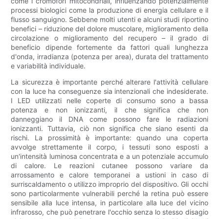
come i cromofori mitocondriali, influenzando potenzialmente
processi biologici come la produzione di energia cellulare e il
flusso sanguigno. Sebbene molti utenti e alcuni studi riportino
benefici – riduzione del dolore muscolare, miglioramento della
circolazione o miglioramento del recupero – il grado di
beneficio dipende fortemente da fattori quali lunghezza
d'onda, irradianza (potenza per area), durata del trattamento
e variabilità individuale.
La sicurezza è importante perché alterare l'attività cellulare
con la luce ha conseguenze sia intenzionali che indesiderate.
I LED utilizzati nelle coperte di consumo sono a bassa
potenza e non ionizzanti, il che significa che non
danneggiano il DNA come possono fare le radiazioni
ionizzanti. Tuttavia, ciò non significa che siano esenti da
rischi. La prossimità è importante: quando una coperta
avvolge strettamente il corpo, i tessuti sono esposti a
un'intensità luminosa concentrata e a un potenziale accumulo
di calore. Le reazioni cutanee possono variare da
arrossamento e calore temporanei a ustioni in caso di
surriscaldamento o utilizzo improprio del dispositivo. Gli occhi
sono particolarmente vulnerabili perché la retina può essere
sensibile alla luce intensa, in particolare alla luce del vicino
infrarosso, che può penetrare l'occhio senza lo stesso disagio