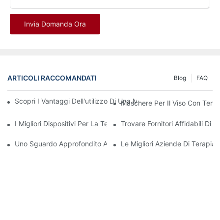
Invia Domanda Ora
ARTICOLI RACCOMANDATI
Blog
FAQ
Scopri I Vantaggi Dell'utilizzo Di Una Maschera Per La Terapia
Maschere Per Il Viso Con Tera
I Migliori Dispositivi Per La Terapia A Luce Rossa E Infrarossi 
Trovare Fornitori Affidabili D
Uno Sguardo Approfondito Ai Benefici Della Terapia Con Luce LE
Le Migliori Aziende Di Terapi