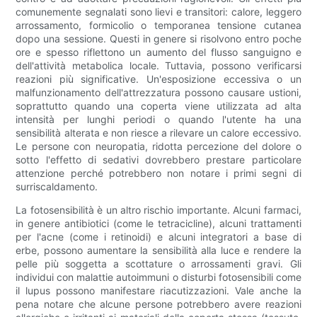
comunemente segnalati sono lievi e transitori: calore, leggero
arrossamento, formicolio o temporanea tensione cutanea
dopo una sessione. Questi in genere si risolvono entro poche
ore e spesso riflettono un aumento del flusso sanguigno e
dell'attività metabolica locale. Tuttavia, possono verificarsi
reazioni più significative. Un'esposizione eccessiva o un
malfunzionamento dell'attrezzatura possono causare ustioni,
soprattutto quando una coperta viene utilizzata ad alta
intensità per lunghi periodi o quando l'utente ha una
sensibilità alterata e non riesce a rilevare un calore eccessivo.
Le persone con neuropatia, ridotta percezione del dolore o
sotto l'effetto di sedativi dovrebbero prestare particolare
attenzione perché potrebbero non notare i primi segni di
surriscaldamento.
La fotosensibilità è un altro rischio importante. Alcuni farmaci,
in genere antibiotici (come le tetracicline), alcuni trattamenti
per l'acne (come i retinoidi) e alcuni integratori a base di
erbe, possono aumentare la sensibilità alla luce e rendere la
pelle più soggetta a scottature o arrossamenti gravi. Gli
individui con malattie autoimmuni o disturbi fotosensibili come
il lupus possono manifestare riacutizzazioni. Vale anche la
pena notare che alcune persone potrebbero avere reazioni