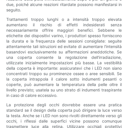
due, poiché alcune reazioni ritardate possono manifestarsi in
seguito.
Trattamenti troppo lunghi o a intensità troppo elevata
aumentano il rischio di effetti indesiderati senza
necessariamente offrire maggiori benefici. Sebbene le
etichette dei dispositivi varino, i produttori spesso forniscono
la durata e la frequenza delle sessioni consigliate: seguite
attentamente tali istruzioni ed evitate di aumentare l'intensità
basandovi esclusivamente su affermazioni aneddotiche. Se
una coperta consente la regolazione dell'irradiazione,
utilizzate inizialmente impostazioni più basse. La vestibilità
della coperta è importante: assicuratevi che i LED non siano
concentrati troppo su prominenze ossee o aree sensibili. Se
la coperta intrappola il calore sotto indumenti pesanti o
coperte, può aumentare la temperatura della pelle oltre il
livello previsto; usatela su uno strato di indumenti traspirante
in caso di calore eccessivo.
La protezione degli occhi dovrebbe essere una pratica
standard se il design della coperta può dirigere la luce verso
la testa. Anche se i LED non sono rivolti direttamente verso gli
occhi, i riflessi dalle superfici vicine possono comunque
trasmettere luce alla retina. Utilizzare occhiali protettivi