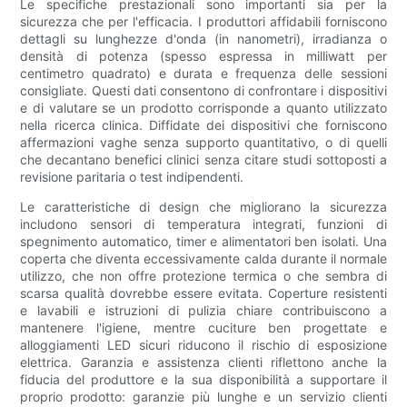
Le specifiche prestazionali sono importanti sia per la
sicurezza che per l'efficacia. I produttori affidabili forniscono
dettagli su lunghezze d'onda (in nanometri), irradianza o
densità di potenza (spesso espressa in milliwatt per
centimetro quadrato) e durata e frequenza delle sessioni
consigliate. Questi dati consentono di confrontare i dispositivi
e di valutare se un prodotto corrisponde a quanto utilizzato
nella ricerca clinica. Diffidate dei dispositivi che forniscono
affermazioni vaghe senza supporto quantitativo, o di quelli
che decantano benefici clinici senza citare studi sottoposti a
revisione paritaria o test indipendenti.
Le caratteristiche di design che migliorano la sicurezza
includono sensori di temperatura integrati, funzioni di
spegnimento automatico, timer e alimentatori ben isolati. Una
coperta che diventa eccessivamente calda durante il normale
utilizzo, che non offre protezione termica o che sembra di
scarsa qualità dovrebbe essere evitata. Coperture resistenti
e lavabili e istruzioni di pulizia chiare contribuiscono a
mantenere l'igiene, mentre cuciture ben progettate e
alloggiamenti LED sicuri riducono il rischio di esposizione
elettrica. Garanzia e assistenza clienti riflettono anche la
fiducia del produttore e la sua disponibilità a supportare il
proprio prodotto: garanzie più lunghe e un servizio clienti