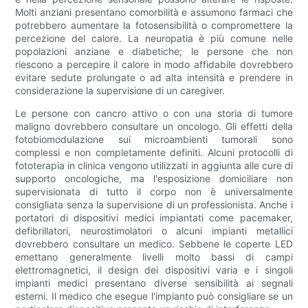
Molti anziani presentano comorbilità e assumono farmaci che
potrebbero aumentare la fotosensibilità o compromettere la
percezione del calore. La neuropatia è più comune nelle
popolazioni anziane e diabetiche; le persone che non
riescono a percepire il calore in modo affidabile dovrebbero
evitare sedute prolungate o ad alta intensità e prendere in
considerazione la supervisione di un caregiver.
Le persone con cancro attivo o con una storia di tumore
maligno dovrebbero consultare un oncologo. Gli effetti della
fotobiomodulazione sui microambienti tumorali sono
complessi e non completamente definiti. Alcuni protocolli di
fototerapia in clinica vengono utilizzati in aggiunta alle cure di
supporto oncologiche, ma l'esposizione domiciliare non
supervisionata di tutto il corpo non è universalmente
consigliata senza la supervisione di un professionista. Anche i
portatori di dispositivi medici impiantati come pacemaker,
defibrillatori, neurostimolatori o alcuni impianti metallici
dovrebbero consultare un medico. Sebbene le coperte LED
emettano generalmente livelli molto bassi di campi
elettromagnetici, il design dei dispositivi varia e i singoli
impianti medici presentano diverse sensibilità ai segnali
esterni. Il medico che esegue l'impianto può consigliare se un