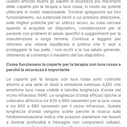
Questo articolo illustra gli aspetti di sicurezza più importanti
delle coperte per la terapia a luce rossa, in modo da poterle
utilizzare in modo responsabile. Troverai spiegazioni sul loro
funzionamento, sui potenziali rischi a cui prestare attenzione,
sulle migliori pratiche per un utilizzo sicuro, su cosa cercare
quando si acquista un dispositivo, considerazioni per le
persone con problemi di salute specifici e suggerimenti per la
manutenzione a lungo termine. Continua a leggere per
ottenere una visione equilibrata e pratica che ti aiuti a
proteggere la tua pelle, i tuoi occhi e la tua salute generale,
ottenendo al contempo il massimo dal tuo dispositivo.
Come funzionano le coperte per la terapia con luce rossa e
perché la sicurezza è importante
Le coperte per la terapia con luce rossa sono costruite
attorno a una serie di diodi a emissione luminosa (LED) che
emettono luce rossa visibile e talvolta lunghezze d'onda del
vicino infrarosso (NIR). Le lunghezze d'onda efficaci tipiche si
collocano all'incirca tra 630 e 660 nanometri per la luce rossa
e tra 800 e 880 nanometri per il vicino infrarosso. Queste
lunghezze d'onda vengono scelte perché la ricerca sulla
fotobiomodulazione indica che possono penetrare nei tessuti
a diverse profondità e interagire con componenti cellulari,