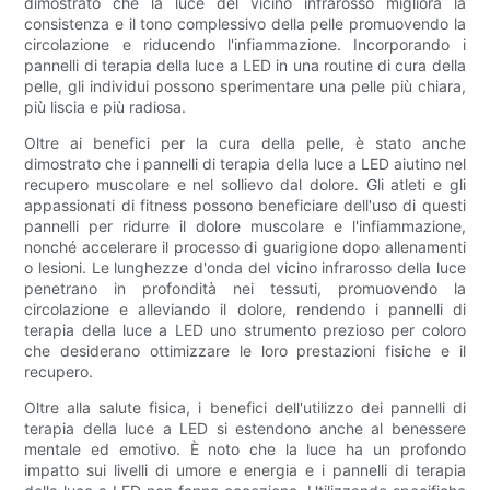
dimostrato che la luce del vicino infrarosso migliora la
consistenza e il tono complessivo della pelle promuovendo la
circolazione e riducendo l'infiammazione. Incorporando i
pannelli di terapia della luce a LED in una routine di cura della
pelle, gli individui possono sperimentare una pelle più chiara,
più liscia e più radiosa.
Oltre ai benefici per la cura della pelle, è stato anche
dimostrato che i pannelli di terapia della luce a LED aiutino nel
recupero muscolare e nel sollievo dal dolore. Gli atleti e gli
appassionati di fitness possono beneficiare dell'uso di questi
pannelli per ridurre il dolore muscolare e l'infiammazione,
nonché accelerare il processo di guarigione dopo allenamenti
o lesioni. Le lunghezze d'onda del vicino infrarosso della luce
penetrano in profondità nei tessuti, promuovendo la
circolazione e alleviando il dolore, rendendo i pannelli di
terapia della luce a LED uno strumento prezioso per coloro
che desiderano ottimizzare le loro prestazioni fisiche e il
recupero.
Oltre alla salute fisica, i benefici dell'utilizzo dei pannelli di
terapia della luce a LED si estendono anche al benessere
mentale ed emotivo. È noto che la luce ha un profondo
impatto sui livelli di umore e energia e i pannelli di terapia