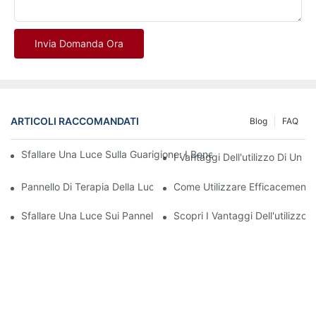
Invia Domanda Ora
ARTICOLI RACCOMANDATI
Blog
FAQ
Sfallare Una Luce Sulla Guarigione: I Benefici Dei Pannelli Di Te
I Vantaggi Dell'utilizzo Di Un 
Pannello Di Terapia Della Luce A LED: Un Must Per Gli Appassiona
Come Utilizzare Efficacemente
Sfallare Una Luce Sui Pannelli Di Terapia Con Luce A LED: I Benef
Scopri I Vantaggi Dell'utilizz