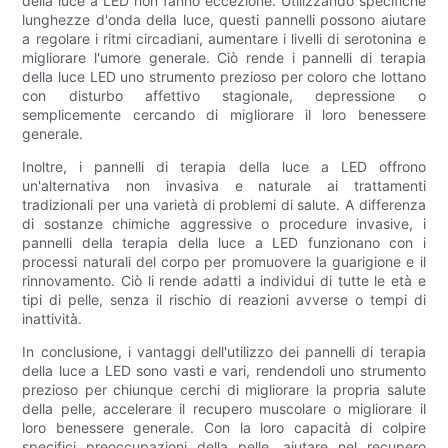
della luce a LED non fanno eccezione. Utilizzando specifiche
lunghezze d'onda della luce, questi pannelli possono aiutare
a regolare i ritmi circadiani, aumentare i livelli di serotonina e
migliorare l'umore generale. Ciò rende i pannelli di terapia
della luce LED uno strumento prezioso per coloro che lottano
con disturbo affettivo stagionale, depressione o
semplicemente cercando di migliorare il loro benessere
generale.
Inoltre, i pannelli di terapia della luce a LED offrono
un'alternativa non invasiva e naturale ai trattamenti
tradizionali per una varietà di problemi di salute. A differenza
di sostanze chimiche aggressive o procedure invasive, i
pannelli della terapia della luce a LED funzionano con i
processi naturali del corpo per promuovere la guarigione e il
rinnovamento. Ciò li rende adatti a individui di tutte le età e
tipi di pelle, senza il rischio di reazioni avverse o tempi di
inattività.
In conclusione, i vantaggi dell'utilizzo dei pannelli di terapia
della luce a LED sono vasti e vari, rendendoli uno strumento
prezioso per chiunque cerchi di migliorare la propria salute
della pelle, accelerare il recupero muscolare o migliorare il
loro benessere generale. Con la loro capacità di colpire
specifici preoccupazioni della pelle, aiutare nel recupero