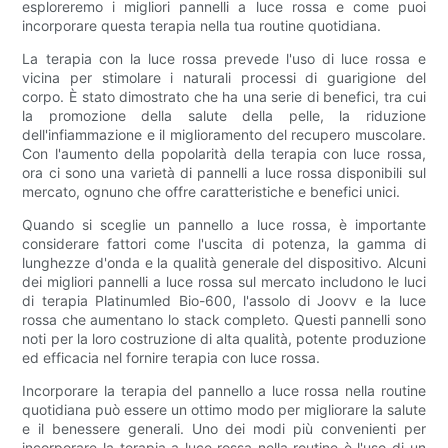
esploreremo i migliori pannelli a luce rossa e come puoi
incorporare questa terapia nella tua routine quotidiana.
La terapia con la luce rossa prevede l'uso di luce rossa e
vicina per stimolare i naturali processi di guarigione del
corpo. È stato dimostrato che ha una serie di benefici, tra cui
la promozione della salute della pelle, la riduzione
dell'infiammazione e il miglioramento del recupero muscolare.
Con l'aumento della popolarità della terapia con luce rossa,
ora ci sono una varietà di pannelli a luce rossa disponibili sul
mercato, ognuno che offre caratteristiche e benefici unici.
Quando si sceglie un pannello a luce rossa, è importante
considerare fattori come l'uscita di potenza, la gamma di
lunghezze d'onda e la qualità generale del dispositivo. Alcuni
dei migliori pannelli a luce rossa sul mercato includono le luci
di terapia Platinumled Bio-600, l'assolo di Joovv e la luce
rossa che aumentano lo stack completo. Questi pannelli sono
noti per la loro costruzione di alta qualità, potente produzione
ed efficacia nel fornire terapia con luce rossa.
Incorporare la terapia del pannello a luce rossa nella routine
quotidiana può essere un ottimo modo per migliorare la salute
e il benessere generali. Uno dei modi più convenienti per
incorporare la terapia a luce rossa nella routine è l'uso di un