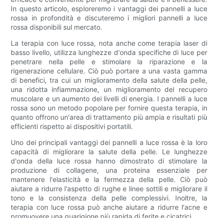
In questo articolo, esploreremo i vantaggi dei pannelli a luce
rossa in profondità e discuteremo i migliori pannelli a luce
rossa disponibili sul mercato.
La terapia con luce rossa, nota anche come terapia laser di
basso livello, utilizza lunghezze d'onda specifiche di luce per
penetrare nella pelle e stimolare la riparazione e la
rigenerazione cellulare. Ciò può portare a una vasta gamma
di benefici, tra cui un miglioramento della salute della pelle,
una ridotta infiammazione, un miglioramento del recupero
muscolare e un aumento dei livelli di energia. I pannelli a luce
rossa sono un metodo popolare per fornire questa terapia, in
quanto offrono un'area di trattamento più ampia e risultati più
efficienti rispetto ai dispositivi portatili.
Uno dei principali vantaggi dei pannelli a luce rossa è la loro
capacità di migliorare la salute della pelle. Le lunghezze
d'onda della luce rossa hanno dimostrato di stimolare la
produzione di collagene, una proteina essenziale per
mantenere l'elasticità e la fermezza della pelle. Ciò può
aiutare a ridurre l'aspetto di rughe e linee sottili e migliorare il
tono e la consistenza della pelle complessivi. Inoltre, la
terapia con luce rossa può anche aiutare a ridurre l'acne e
promuovere una guarigione più rapida di ferite e cicatrici.