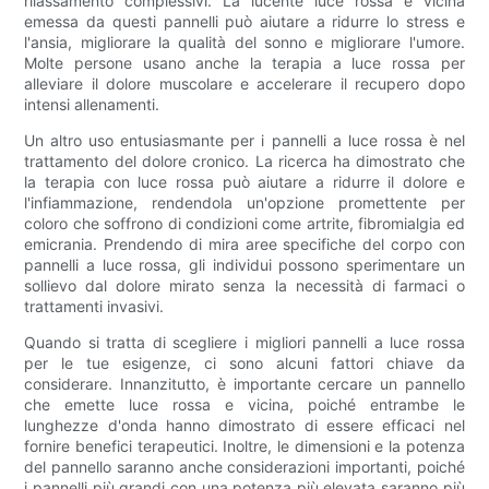
rilassamento complessivi. La lucente luce rossa e vicina
emessa da questi pannelli può aiutare a ridurre lo stress e
l'ansia, migliorare la qualità del sonno e migliorare l'umore.
Molte persone usano anche la terapia a luce rossa per
alleviare il dolore muscolare e accelerare il recupero dopo
intensi allenamenti.
Un altro uso entusiasmante per i pannelli a luce rossa è nel
trattamento del dolore cronico. La ricerca ha dimostrato che
la terapia con luce rossa può aiutare a ridurre il dolore e
l'infiammazione, rendendola un'opzione promettente per
coloro che soffrono di condizioni come artrite, fibromialgia ed
emicrania. Prendendo di mira aree specifiche del corpo con
pannelli a luce rossa, gli individui possono sperimentare un
sollievo dal dolore mirato senza la necessità di farmaci o
trattamenti invasivi.
Quando si tratta di scegliere i migliori pannelli a luce rossa
per le tue esigenze, ci sono alcuni fattori chiave da
considerare. Innanzitutto, è importante cercare un pannello
che emette luce rossa e vicina, poiché entrambe le
lunghezze d'onda hanno dimostrato di essere efficaci nel
fornire benefici terapeutici. Inoltre, le dimensioni e la potenza
del pannello saranno anche considerazioni importanti, poiché
i pannelli più grandi con una potenza più elevata saranno più