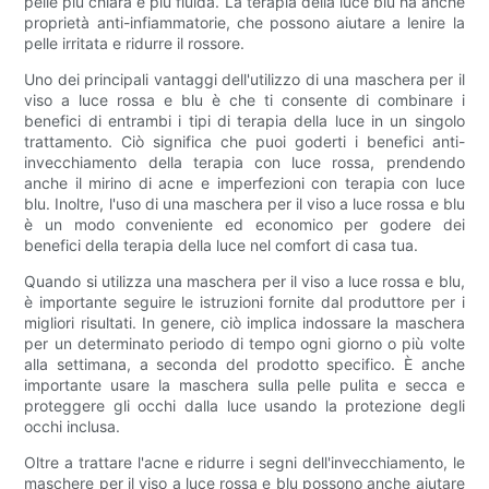
pelle più chiara e più fluida. La terapia della luce blu ha anche
proprietà anti-infiammatorie, che possono aiutare a lenire la
pelle irritata e ridurre il rossore.
Uno dei principali vantaggi dell'utilizzo di una maschera per il
viso a luce rossa e blu è che ti consente di combinare i
benefici di entrambi i tipi di terapia della luce in un singolo
trattamento. Ciò significa che puoi goderti i benefici anti-
invecchiamento della terapia con luce rossa, prendendo
anche il mirino di acne e imperfezioni con terapia con luce
blu. Inoltre, l'uso di una maschera per il viso a luce rossa e blu
è un modo conveniente ed economico per godere dei
benefici della terapia della luce nel comfort di casa tua.
Quando si utilizza una maschera per il viso a luce rossa e blu,
è importante seguire le istruzioni fornite dal produttore per i
migliori risultati. In genere, ciò implica indossare la maschera
per un determinato periodo di tempo ogni giorno o più volte
alla settimana, a seconda del prodotto specifico. È anche
importante usare la maschera sulla pelle pulita e secca e
proteggere gli occhi dalla luce usando la protezione degli
occhi inclusa.
Oltre a trattare l'acne e ridurre i segni dell'invecchiamento, le
maschere per il viso a luce rossa e blu possono anche aiutare