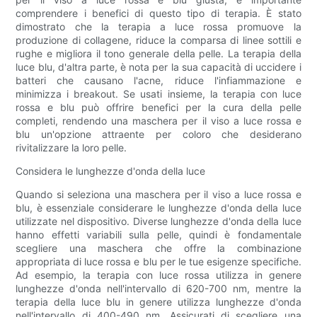
comprendere i benefici di questo tipo di terapia. È stato
dimostrato che la terapia a luce rossa promuove la
produzione di collagene, riduce la comparsa di linee sottili e
rughe e migliora il tono generale della pelle. La terapia della
luce blu, d'altra parte, è nota per la sua capacità di uccidere i
batteri che causano l'acne, riduce l'infiammazione e
minimizza i breakout. Se usati insieme, la terapia con luce
rossa e blu può offrire benefici per la cura della pelle
completi, rendendo una maschera per il viso a luce rossa e
blu un'opzione attraente per coloro che desiderano
rivitalizzare la loro pelle.
Considera le lunghezze d'onda della luce
Quando si seleziona una maschera per il viso a luce rossa e
blu, è essenziale considerare le lunghezze d'onda della luce
utilizzate nel dispositivo. Diverse lunghezze d'onda della luce
hanno effetti variabili sulla pelle, quindi è fondamentale
scegliere una maschera che offre la combinazione
appropriata di luce rossa e blu per le tue esigenze specifiche.
Ad esempio, la terapia con luce rossa utilizza in genere
lunghezze d'onda nell'intervallo di 620-700 nm, mentre la
terapia della luce blu in genere utilizza lunghezze d'onda
nell'intervallo di 400-490 nm. Assicurati di scegliere una