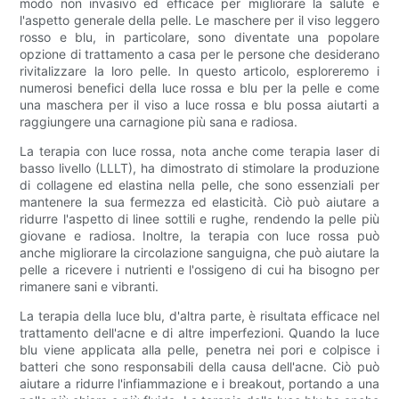
modo non invasivo ed efficace per migliorare la salute e
l'aspetto generale della pelle. Le maschere per il viso leggero
rosso e blu, in particolare, sono diventate una popolare
opzione di trattamento a casa per le persone che desiderano
rivitalizzare la loro pelle. In questo articolo, esploreremo i
numerosi benefici della luce rossa e blu per la pelle e come
una maschera per il viso a luce rossa e blu possa aiutarti a
raggiungere una carnagione più sana e radiosa.
La terapia con luce rossa, nota anche come terapia laser di
basso livello (LLLT), ha dimostrato di stimolare la produzione
di collagene ed elastina nella pelle, che sono essenziali per
mantenere la sua fermezza ed elasticità. Ciò può aiutare a
ridurre l'aspetto di linee sottili e rughe, rendendo la pelle più
giovane e radiosa. Inoltre, la terapia con luce rossa può
anche migliorare la circolazione sanguigna, che può aiutare la
pelle a ricevere i nutrienti e l'ossigeno di cui ha bisogno per
rimanere sani e vibranti.
La terapia della luce blu, d'altra parte, è risultata efficace nel
trattamento dell'acne e di altre imperfezioni. Quando la luce
blu viene applicata alla pelle, penetra nei pori e colpisce i
batteri che sono responsabili della causa dell'acne. Ciò può
aiutare a ridurre l'infiammazione e i breakout, portando a una