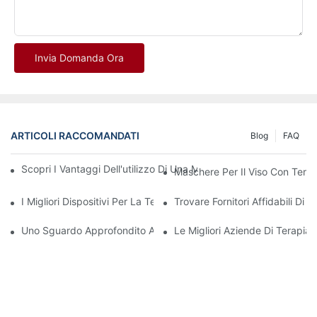
Invia Domanda Ora
ARTICOLI RACCOMANDATI
Blog
FAQ
Scopri I Vantaggi Dell'utilizzo Di Una Maschera Per La Terapia
Maschere Per Il Viso Con Tera
I Migliori Dispositivi Per La Terapia A Luce Rossa E Infrarossi 
Trovare Fornitori Affidabili D
Uno Sguardo Approfondito Ai Benefici Della Terapia Con Luce LE
Le Migliori Aziende Di Terapi