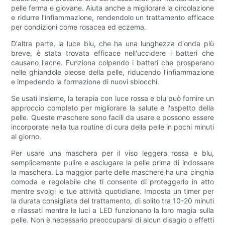
pelle ferma e giovane. Aiuta anche a migliorare la circolazione
e ridurre l'infiammazione, rendendolo un trattamento efficace
per condizioni come rosacea ed eczema.
D'altra parte, la luce blu, che ha una lunghezza d'onda più
breve, è stata trovata efficace nell'uccidere i batteri che
causano l'acne. Funziona colpendo i batteri che prosperano
nelle ghiandole oleose della pelle, riducendo l'infiammazione
e impedendo la formazione di nuovi sblocchi.
Se usati insieme, la terapia con luce rossa e blu può fornire un
approccio completo per migliorare la salute e l'aspetto della
pelle. Queste maschere sono facili da usare e possono essere
incorporate nella tua routine di cura della pelle in pochi minuti
al giorno.
Per usare una maschera per il viso leggera rossa e blu,
semplicemente pulire e asciugare la pelle prima di indossare
la maschera. La maggior parte delle maschere ha una cinghia
comoda e regolabile che ti consente di proteggerlo in atto
mentre svolgi le tue attività quotidiane. Imposta un timer per
la durata consigliata del trattamento, di solito tra 10-20 minuti
e rilassati mentre le luci a LED funzionano la loro magia sulla
pelle. Non è necessario preoccuparsi di alcun disagio o effetti