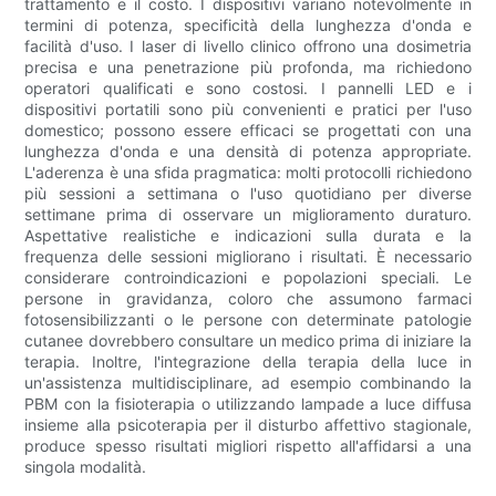
trattamento e il costo. I dispositivi variano notevolmente in
termini di potenza, specificità della lunghezza d'onda e
facilità d'uso. I laser di livello clinico offrono una dosimetria
precisa e una penetrazione più profonda, ma richiedono
operatori qualificati e sono costosi. I pannelli LED e i
dispositivi portatili sono più convenienti e pratici per l'uso
domestico; possono essere efficaci se progettati con una
lunghezza d'onda e una densità di potenza appropriate.
L'aderenza è una sfida pragmatica: molti protocolli richiedono
più sessioni a settimana o l'uso quotidiano per diverse
settimane prima di osservare un miglioramento duraturo.
Aspettative realistiche e indicazioni sulla durata e la
frequenza delle sessioni migliorano i risultati. È necessario
considerare controindicazioni e popolazioni speciali. Le
persone in gravidanza, coloro che assumono farmaci
fotosensibilizzanti o le persone con determinate patologie
cutanee dovrebbero consultare un medico prima di iniziare la
terapia. Inoltre, l'integrazione della terapia della luce in
un'assistenza multidisciplinare, ad esempio combinando la
PBM con la fisioterapia o utilizzando lampade a luce diffusa
insieme alla psicoterapia per il disturbo affettivo stagionale,
produce spesso risultati migliori rispetto all'affidarsi a una
singola modalità.