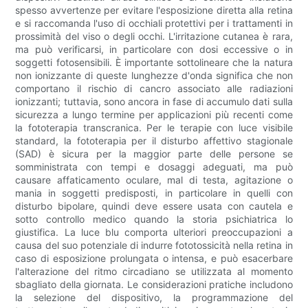
spesso avvertenze per evitare l'esposizione diretta alla retina
e si raccomanda l'uso di occhiali protettivi per i trattamenti in
prossimità del viso o degli occhi. L'irritazione cutanea è rara,
ma può verificarsi, in particolare con dosi eccessive o in
soggetti fotosensibili. È importante sottolineare che la natura
non ionizzante di queste lunghezze d'onda significa che non
comportano il rischio di cancro associato alle radiazioni
ionizzanti; tuttavia, sono ancora in fase di accumulo dati sulla
sicurezza a lungo termine per applicazioni più recenti come
la fototerapia transcranica. Per le terapie con luce visibile
standard, la fototerapia per il disturbo affettivo stagionale
(SAD) è sicura per la maggior parte delle persone se
somministrata con tempi e dosaggi adeguati, ma può
causare affaticamento oculare, mal di testa, agitazione o
mania in soggetti predisposti, in particolare in quelli con
disturbo bipolare, quindi deve essere usata con cautela e
sotto controllo medico quando la storia psichiatrica lo
giustifica. La luce blu comporta ulteriori preoccupazioni a
causa del suo potenziale di indurre fototossicità nella retina in
caso di esposizione prolungata o intensa, e può esacerbare
l'alterazione del ritmo circadiano se utilizzata al momento
sbagliato della giornata. Le considerazioni pratiche includono
la selezione del dispositivo, la programmazione del