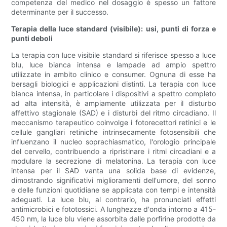
competenza del medico nel dosaggio è spesso un fattore
determinante per il successo.
Terapia della luce standard (visibile): usi, punti di forza e
punti deboli
La terapia con luce visibile standard si riferisce spesso a luce
blu, luce bianca intensa e lampade ad ampio spettro
utilizzate in ambito clinico e consumer. Ognuna di esse ha
bersagli biologici e applicazioni distinti. La terapia con luce
bianca intensa, in particolare i dispositivi a spettro completo
ad alta intensità, è ampiamente utilizzata per il disturbo
affettivo stagionale (SAD) e i disturbi del ritmo circadiano. Il
meccanismo terapeutico coinvolge i fotorecettori retinici e le
cellule gangliari retiniche intrinsecamente fotosensibili che
influenzano il nucleo soprachiasmatico, l'orologio principale
del cervello, contribuendo a ripristinare i ritmi circadiani e a
modulare la secrezione di melatonina. La terapia con luce
intensa per il SAD vanta una solida base di evidenze,
dimostrando significativi miglioramenti dell'umore, del sonno
e delle funzioni quotidiane se applicata con tempi e intensità
adeguati. La luce blu, al contrario, ha pronunciati effetti
antimicrobici e fototossici. A lunghezze d'onda intorno a 415-
450 nm, la luce blu viene assorbita dalle porfirine prodotte da