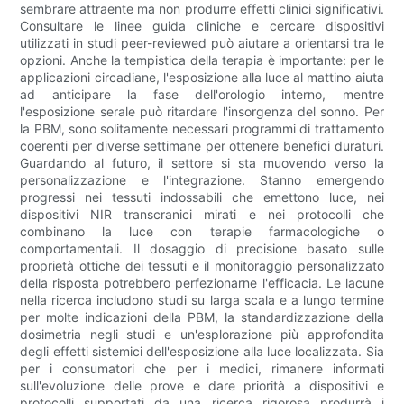
sembrare attraente ma non produrre effetti clinici significativi.
Consultare le linee guida cliniche e cercare dispositivi
utilizzati in studi peer-reviewed può aiutare a orientarsi tra le
opzioni. Anche la tempistica della terapia è importante: per le
applicazioni circadiane, l'esposizione alla luce al mattino aiuta
ad anticipare la fase dell'orologio interno, mentre
l'esposizione serale può ritardare l'insorgenza del sonno. Per
la PBM, sono solitamente necessari programmi di trattamento
coerenti per diverse settimane per ottenere benefici duraturi.
Guardando al futuro, il settore si sta muovendo verso la
personalizzazione e l'integrazione. Stanno emergendo
progressi nei tessuti indossabili che emettono luce, nei
dispositivi NIR transcranici mirati e nei protocolli che
combinano la luce con terapie farmacologiche o
comportamentali. Il dosaggio di precisione basato sulle
proprietà ottiche dei tessuti e il monitoraggio personalizzato
della risposta potrebbero perfezionarne l'efficacia. Le lacune
nella ricerca includono studi su larga scala e a lungo termine
per molte indicazioni della PBM, la standardizzazione della
dosimetria negli studi e un'esplorazione più approfondita
degli effetti sistemici dell'esposizione alla luce localizzata. Sia
per i consumatori che per i medici, rimanere informati
sull'evoluzione delle prove e dare priorità a dispositivi e
protocolli supportati da una ricerca rigorosa produrrà i