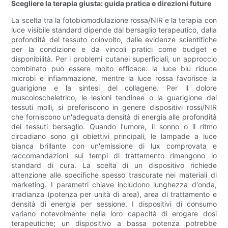
Scegliere la terapia giusta: guida pratica e direzioni future
La scelta tra la fotobiomodulazione rossa/NIR e la terapia con
luce visibile standard dipende dal bersaglio terapeutico, dalla
profondità del tessuto coinvolto, dalle evidenze scientifiche
per la condizione e da vincoli pratici come budget e
disponibilità. Per i problemi cutanei superficiali, un approccio
combinato può essere molto efficace: la luce blu riduce
microbi e infiammazione, mentre la luce rossa favorisce la
guarigione e la sintesi del collagene. Per il dolore
muscoloscheletrico, le lesioni tendinee o la guarigione dei
tessuti molli, si preferiscono in genere dispositivi rossi/NIR
che forniscono un'adeguata densità di energia alle profondità
dei tessuti bersaglio. Quando l'umore, il sonno o il ritmo
circadiano sono gli obiettivi principali, le lampade a luce
bianca brillante con un'emissione di lux comprovata e
raccomandazioni sui tempi di trattamento rimangono lo
standard di cura. La scelta di un dispositivo richiede
attenzione alle specifiche spesso trascurate nei materiali di
marketing. I parametri chiave includono lunghezza d'onda,
irradianza (potenza per unità di area), area di trattamento e
densità di energia per sessione. I dispositivi di consumo
variano notevolmente nella loro capacità di erogare dosi
terapeutiche; un dispositivo a bassa potenza potrebbe