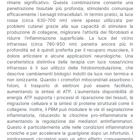
rimane significativo. Questa combinazione consente una
penetrazione tissutale più profonda, stimolando comunque
efficacemente i bersagli intracellulari. In termini pratici, la luce
rossa (circa 630-700 nm) viene spesso utilizzata per
problemi cutanei grazie alla sua capacità di stimolare la
produzione di collagene, migliorare l'attività dei fibroblasti e
ridurre l'infiammazione superficiale. La luce del vicino
infrarosso (circa 780-950 nm) penetra ancora più in
profondità ed è quindi preferita per il recupero muscolare, il
dolore articolare e alcune applicazioni neurologiche. Una
caratteristica distintiva della terapia con luce rossa/vicino
infrarosso è il suo utilizzo della fotobiomodulazione, che
descrive cambiamenti biologici indotti da luce non termica e
non ionizzante. Quando i cromofori mitocondriali assorbono i
fotoni, il trasporto di elettroni può essere facilitato,
aumentando la sintesi di ATP. L'aumentata disponibilità di
energia ATP supporta i processi di riparazione dei tessuti, la
migrazione cellulare e la sintesi di proteine ​​strutturali come il
collagene. Inoltre, il PBM può modulare le vie di segnalazione
infiammatoria, riducendo le citochine pro-infiammatorie e
aumentando la regolazione dei mediatori antinfiammatori.
Questo è particolarmente utile nelle condizioni infiammatorie
croniche e per accelerare la guarigione dopo un infortunio. I
miglioramenti circolatori sono un altro effetto comunemente