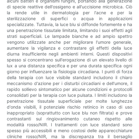
alcuni batteri e organismi fungini, portando alla generazione
di specie reattive dell'ossigeno e all'uccisione microbica. Ciò
la rende utile in dermatologia per l'acne e per la
sterilizzazione di superfici o acqua in applicazioni
specializzate. Tuttavia, la luce blu si diffonde fortemente e ha
una penetrazione tissutale limitata, limitando i suoi effetti agli
strati superficiali. Le lampade bianche e ad ampio spettro
vengono utilizzate anche per migliorare l'umore generale,
aumentare la vigilanza e contrastare gli effetti della luce
diurna insufficiente negli ambienti interni. Questi dispositivi
spesso si concentrano sull'erogazione di un elevato livello di
lux a una distanza specifica e per una durata specifica ogni
giorno per influenzare la fisiologia circadiana. I punti di forza
della terapia con luce visibile standard includono il chiaro
meccanismo d'azione per i disturbi circadiani e dell'umore, il
rapido sollievo sintomatico per alcune condizioni e protocolli
consolidati per la terapia con luce pulsata. I limiti includono la
penetrazione tissutale superficiale per molte lunghezze
d'onda visibili, il potenziale rischio retinico in caso di uso
inappropriato (soprattutto con luce blu non filtrata) e prove
contrastanti sul ringiovanimento cutaneo rispetto alle
modalità rosso/NIR. I trattamenti con luce standard sono
spesso più accessibili e meno costosi delle apparecchiature
cliniche rosso/NIR, ma la discrepanza tra il bersaglio