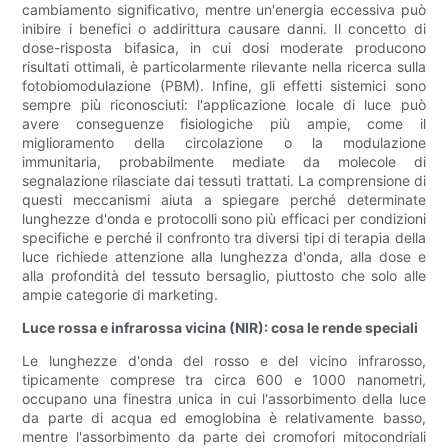
cambiamento significativo, mentre un'energia eccessiva può
inibire i benefici o addirittura causare danni. Il concetto di
dose-risposta bifasica, in cui dosi moderate producono
risultati ottimali, è particolarmente rilevante nella ricerca sulla
fotobiomodulazione (PBM). Infine, gli effetti sistemici sono
sempre più riconosciuti: l'applicazione locale di luce può
avere conseguenze fisiologiche più ampie, come il
miglioramento della circolazione o la modulazione
immunitaria, probabilmente mediate da molecole di
segnalazione rilasciate dai tessuti trattati. La comprensione di
questi meccanismi aiuta a spiegare perché determinate
lunghezze d'onda e protocolli sono più efficaci per condizioni
specifiche e perché il confronto tra diversi tipi di terapia della
luce richiede attenzione alla lunghezza d'onda, alla dose e
alla profondità del tessuto bersaglio, piuttosto che solo alle
ampie categorie di marketing.
Luce rossa e infrarossa vicina (NIR): cosa le rende speciali
Le lunghezze d'onda del rosso e del vicino infrarosso,
tipicamente comprese tra circa 600 e 1000 nanometri,
occupano una finestra unica in cui l'assorbimento della luce
da parte di acqua ed emoglobina è relativamente basso,
mentre l'assorbimento da parte dei cromofori mitocondriali