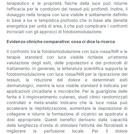
terapeutico e le proprietà fisiche della luce può ridurne
l'efficacia per le condizioni dei tessuti più profondi. Inoltre, il
dosaggio nella terapia con luce visibile è solitamente definito
in base a lux e tempistica piuttosto che in base alla densità
energetica per unità di area, il che può complicare i confronti
incrociati con gli approcci di fotobiomodulazione.
Evidenze cliniche comparative: cosa ci dice la ricerca
Il confronto tra la fotobiomodulazione con luce rossa/NIR e le
terapie standard con luce visibile richiede un'attenta
valutazione degli esiti, delle popolazioni e dei protocolli di
trattamento. In generale, la letteratura scientifica supporta la
fotobiomodulazione con luce rossa/NIR per la riparazione dei
tessuti, la riduzione del dolore e determinati esiti
dermatologici, mentre la luce visibile standard è indicata per
applicazioni circadiane e microbiche. Per la guarigione delle
ferite e il ringiovanimento cutaneo, studi clinici randomizzati
controllati e meta-analisi indicano che la luce rossa può
accelerare la riepitelizzazione, aumentare la deposizione di
collagene e ridurre la formazione di cicatrici se applicata a
dosi appropriate. Questi benefici derivano dalla capacità
della lunghezza d'onda di stimolare l'attività dei fibroblasti e
migliorare la perfusione locale. Per il dolore