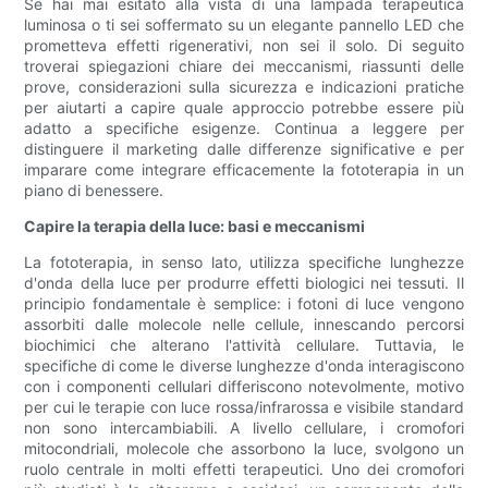
Se hai mai esitato alla vista di una lampada terapeutica
luminosa o ti sei soffermato su un elegante pannello LED che
prometteva effetti rigenerativi, non sei il solo. Di seguito
troverai spiegazioni chiare dei meccanismi, riassunti delle
prove, considerazioni sulla sicurezza e indicazioni pratiche
per aiutarti a capire quale approccio potrebbe essere più
adatto a specifiche esigenze. Continua a leggere per
distinguere il marketing dalle differenze significative e per
imparare come integrare efficacemente la fototerapia in un
piano di benessere.
Capire la terapia della luce: basi e meccanismi
La fototerapia, in senso lato, utilizza specifiche lunghezze
d'onda della luce per produrre effetti biologici nei tessuti. Il
principio fondamentale è semplice: i fotoni di luce vengono
assorbiti dalle molecole nelle cellule, innescando percorsi
biochimici che alterano l'attività cellulare. Tuttavia, le
specifiche di come le diverse lunghezze d'onda interagiscono
con i componenti cellulari differiscono notevolmente, motivo
per cui le terapie con luce rossa/infrarossa e visibile standard
non sono intercambiabili. A livello cellulare, i cromofori
mitocondriali, molecole che assorbono la luce, svolgono un
ruolo centrale in molti effetti terapeutici. Uno dei cromofori