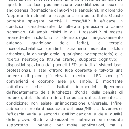
riportato. La luce può innescare vasodilatazione locale e
angiogenesi (formazione di nuovi vasi sanguigni), migliorando
l'apporto di nutrienti e ossigeno alle aree trattate. Questo
potrebbe spiegare perché il rosso/NIR è efficace in
condizioni caratterizzate da alterata perfusione o danno
ischemico. Gli ambiti clinici in cui il rosso/NIR si mostra
promettente includono la dermatologia (ringiovanimento
cutaneo, guarigione delle ferite), la terapia
muscoloscheletrica (tendiniti, stiramenti muscolari, dolori
articolari), la chirurgia orale (guarigione postoperatoria) e la
ricerca neurologica (traumi cranici, supporto cognitivo). I
dispositivi spaziano dai pannelli LED portatili ai sistemi laser
professionali. I laser offrono luce coerente e talvolta una
potenza di picco più elevata, mentre i LED sono più
convenienti e coprono aree più ampie. È importante
sottolineare che i risultati terapeutici dipendono
dall'adattamento della lunghezza d'onda, della densità di
potenza, della durata e della frequenza del trattamento alla
condizione: non esiste un'impostazione universale. Infine,
sebbene il profilo di sicurezza del rosso/NIR sia favorevole,
l'efficacia varia a seconda dell'indicazione e della qualità
delle prove. Studi randomizzati e metanalisi ben condotti
supportano i benefici per molte applicazioni, ma la