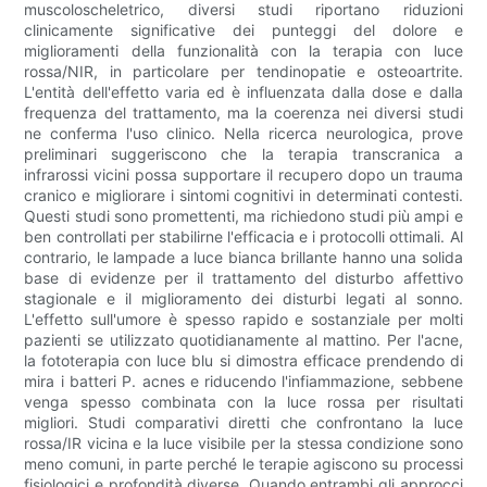
muscoloscheletrico, diversi studi riportano riduzioni
clinicamente significative dei punteggi del dolore e
miglioramenti della funzionalità con la terapia con luce
rossa/NIR, in particolare per tendinopatie e osteoartrite.
L'entità dell'effetto varia ed è influenzata dalla dose e dalla
frequenza del trattamento, ma la coerenza nei diversi studi
ne conferma l'uso clinico. Nella ricerca neurologica, prove
preliminari suggeriscono che la terapia transcranica a
infrarossi vicini possa supportare il recupero dopo un trauma
cranico e migliorare i sintomi cognitivi in ​​determinati contesti.
Questi studi sono promettenti, ma richiedono studi più ampi e
ben controllati per stabilirne l'efficacia e i protocolli ottimali. Al
contrario, le lampade a luce bianca brillante hanno una solida
base di evidenze per il trattamento del disturbo affettivo
stagionale e il miglioramento dei disturbi legati al sonno.
L'effetto sull'umore è spesso rapido e sostanziale per molti
pazienti se utilizzato quotidianamente al mattino. Per l'acne,
la fototerapia con luce blu si dimostra efficace prendendo di
mira i batteri P. acnes e riducendo l'infiammazione, sebbene
venga spesso combinata con la luce rossa per risultati
migliori. Studi comparativi diretti che confrontano la luce
rossa/IR vicina e la luce visibile per la stessa condizione sono
meno comuni, in parte perché le terapie agiscono su processi
fisiologici e profondità diverse. Quando entrambi gli approcci