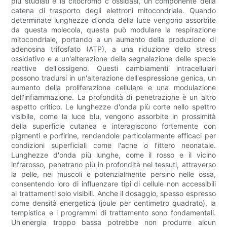
più studiati è la citocromo c ossidasi, un componente della
catena di trasporto degli elettroni mitocondriale. Quando
determinate lunghezze d'onda della luce vengono assorbite
da questa molecola, questa può modulare la respirazione
mitocondriale, portando a un aumento della produzione di
adenosina trifosfato (ATP), a una riduzione dello stress
ossidativo e a un'alterazione della segnalazione delle specie
reattive dell'ossigeno. Questi cambiamenti intracellulari
possono tradursi in un'alterazione dell'espressione genica, un
aumento della proliferazione cellulare e una modulazione
dell'infiammazione. La profondità di penetrazione è un altro
aspetto critico. Le lunghezze d'onda più corte nello spettro
visibile, come la luce blu, vengono assorbite in prossimità
della superficie cutanea e interagiscono fortemente con
pigmenti e porfirine, rendendole particolarmente efficaci per
condizioni superficiali come l'acne o l'ittero neonatale.
Lunghezze d'onda più lunghe, come il rosso e il vicino
infrarosso, penetrano più in profondità nei tessuti, attraverso
la pelle, nei muscoli e potenzialmente persino nelle ossa,
consentendo loro di influenzare tipi di cellule non accessibili
ai trattamenti solo visibili. Anche il dosaggio, spesso espresso
come densità energetica (joule per centimetro quadrato), la
tempistica e i programmi di trattamento sono fondamentali.
Un'energia troppo bassa potrebbe non produrre alcun