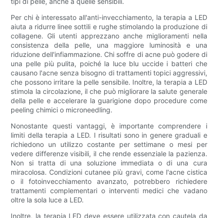
tipi di pelle, anche a quelle sensibili.
Per chi è interessato all'anti-invecchiamento, la terapia a LED
aiuta a ridurre linee sottili e rughe stimolando la produzione di
collagene. Gli utenti apprezzano anche miglioramenti nella
consistenza della pelle, una maggiore luminosità e una
riduzione dell'infiammazione. Chi soffre di acne può godere di
una pelle più pulita, poiché la luce blu uccide i batteri che
causano l'acne senza bisogno di trattamenti topici aggressivi,
che possono irritare la pelle sensibile. Inoltre, la terapia a LED
stimola la circolazione, il che può migliorare la salute generale
della pelle e accelerare la guarigione dopo procedure come
peeling chimici o microneedling.
Nonostante questi vantaggi, è importante comprendere i
limiti della terapia a LED. I risultati sono in genere graduali e
richiedono un utilizzo costante per settimane o mesi per
vedere differenze visibili, il che rende essenziale la pazienza.
Non si tratta di una soluzione immediata o di una cura
miracolosa. Condizioni cutanee più gravi, come l'acne cistica
o il fotoinvecchiamento avanzato, potrebbero richiedere
trattamenti complementari o interventi medici che vadano
oltre la sola luce a LED.
Inoltre, la terapia LED deve essere utilizzata con cautela da