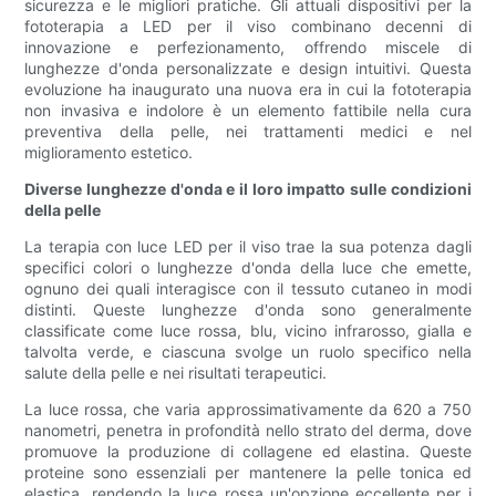
sicurezza e le migliori pratiche. Gli attuali dispositivi per la
fototerapia a LED per il viso combinano decenni di
innovazione e perfezionamento, offrendo miscele di
lunghezze d'onda personalizzate e design intuitivi. Questa
evoluzione ha inaugurato una nuova era in cui la fototerapia
non invasiva e indolore è un elemento fattibile nella cura
preventiva della pelle, nei trattamenti medici e nel
miglioramento estetico.
Diverse lunghezze d'onda e il loro impatto sulle condizioni
della pelle
La terapia con luce LED per il viso trae la sua potenza dagli
specifici colori o lunghezze d'onda della luce che emette,
ognuno dei quali interagisce con il tessuto cutaneo in modi
distinti. Queste lunghezze d'onda sono generalmente
classificate come luce rossa, blu, vicino infrarosso, gialla e
talvolta verde, e ciascuna svolge un ruolo specifico nella
salute della pelle e nei risultati terapeutici.
La luce rossa, che varia approssimativamente da 620 a 750
nanometri, penetra in profondità nello strato del derma, dove
promuove la produzione di collagene ed elastina. Queste
proteine ​​sono essenziali per mantenere la pelle tonica ed
elastica, rendendo la luce rossa un'opzione eccellente per i