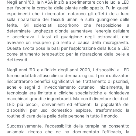
Negli anni '60, la NASA iniziò a sperimentare con le luci a LED
per favorire la crescita delle piante nello spazio. Fu in questi
esperimenti che i ricercatori notarono gli effetti della luce
sulla riparazione dei tessuti umani e sulla guarigione delle
ferite. Gli scienziati scoprirono che l'esposizione a
determinate lunghezze d'onda aumentava l'energia cellulare
e accelerava i tassi di guarigione negli astronauti, che
avevano un recupero più lento a causa della microgravità.
Questa svolta pose le basi per l'esplorazione della luce a LED
come strumento terapeutico per la riparazione della pelle e
dei tessuti.
Negli anni '90 e all'inizio degli anni 2000, i dispositivi a LED
furono adattati all'uso clinico dermatologico. I primi utilizzatori
riscontrarono benefici significativi nel trattamento di psoriasi,
acne e segni di invecchiamento cutaneo. Inizialmente, la
tecnologia era limitata a cliniche specialistiche e richiedeva
macchinari grandi e ingombranti. Ma con il diventare dei diodi
LED più piccoli, convenienti ed efficienti, la popolarità dei
dispositivi per uso domestico esplose, trasformando la
routine di cura della pelle delle persone in tutto il mondo.
Successivamente, l'accessibilità della terapia ha consentito
un'ampia ricerca che ne ha documentato l'efficacia, la