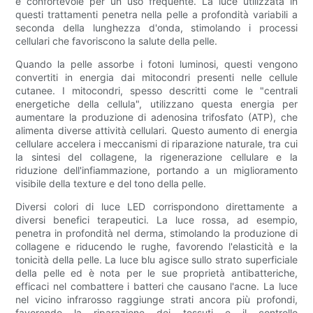
e confortevole per un uso frequente. La luce utilizzata in
questi trattamenti penetra nella pelle a profondità variabili a
seconda della lunghezza d'onda, stimolando i processi
cellulari che favoriscono la salute della pelle.
Quando la pelle assorbe i fotoni luminosi, questi vengono
convertiti in energia dai mitocondri presenti nelle cellule
cutanee. I mitocondri, spesso descritti come le "centrali
energetiche della cellula", utilizzano questa energia per
aumentare la produzione di adenosina trifosfato (ATP), che
alimenta diverse attività cellulari. Questo aumento di energia
cellulare accelera i meccanismi di riparazione naturale, tra cui
la sintesi del collagene, la rigenerazione cellulare e la
riduzione dell'infiammazione, portando a un miglioramento
visibile della texture e del tono della pelle.
Diversi colori di luce LED corrispondono direttamente a
diversi benefici terapeutici. La luce rossa, ad esempio,
penetra in profondità nel derma, stimolando la produzione di
collagene e riducendo le rughe, favorendo l'elasticità e la
tonicità della pelle. La luce blu agisce sullo strato superficiale
della pelle ed è nota per le sue proprietà antibatteriche,
efficaci nel combattere i batteri che causano l'acne. La luce
nel vicino infrarosso raggiunge strati ancora più profondi,
favorendo la riparazione dei tessuti e il controllo