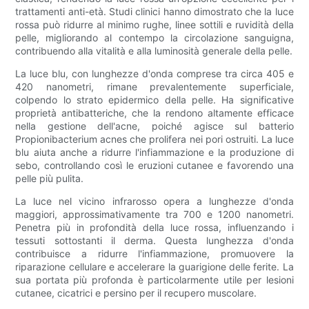
trattamenti anti-età. Studi clinici hanno dimostrato che la luce
rossa può ridurre al minimo rughe, linee sottili e ruvidità della
pelle, migliorando al contempo la circolazione sanguigna,
contribuendo alla vitalità e alla luminosità generale della pelle.
La luce blu, con lunghezze d'onda comprese tra circa 405 e
420 nanometri, rimane prevalentemente superficiale,
colpendo lo strato epidermico della pelle. Ha significative
proprietà antibatteriche, che la rendono altamente efficace
nella gestione dell'acne, poiché agisce sul batterio
Propionibacterium acnes che prolifera nei pori ostruiti. La luce
blu aiuta anche a ridurre l'infiammazione e la produzione di
sebo, controllando così le eruzioni cutanee e favorendo una
pelle più pulita.
La luce nel vicino infrarosso opera a lunghezze d'onda
maggiori, approssimativamente tra 700 e 1200 nanometri.
Penetra più in profondità della luce rossa, influenzando i
tessuti sottostanti il ​​derma. Questa lunghezza d'onda
contribuisce a ridurre l'infiammazione, promuovere la
riparazione cellulare e accelerare la guarigione delle ferite. La
sua portata più profonda è particolarmente utile per lesioni
cutanee, cicatrici e persino per il recupero muscolare.