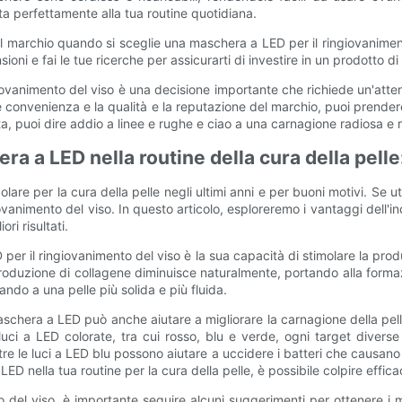
tta perfettamente alla tua routine quotidiana.
el marchio quando si sceglie una maschera a LED per il ringiovanime
oni e fai le tue ricerche per assicurarti di investire in un prodotto di a
iovanimento del viso è una decisione importante che richiede un'atten
t e convenienza e la qualità e la reputazione del marchio, puoi prende
 puoi dire addio a linee e rughe e ciao a una carnagione radiosa e ri
a a LED nella routine della cura della pelle:
e per la cura della pelle negli ultimi anni e per buoni motivi. Se util
vanimento del viso. In questo articolo, esploreremo i vantaggi dell'i
ri risultati.
 per il ringiovanimento del viso è la sua capacità di stimolare la pro
 produzione di collagene diminuisce naturalmente, portando alla formaz
ndo a una pelle più solida e più fluida.
aschera a LED può anche aiutare a migliorare la carnagione della pelle
i a LED colorate, tra cui rosso, blu e verde, ogni target diverse
ntre le luci a LED blu possono aiutare a uccidere i batteri che causano
D nella tua routine per la cura della pelle, è possibile colpire effica
el viso, è importante seguire alcuni suggerimenti per ottenere i migli