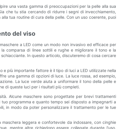
olpire una vasta gamma di preoccupazioni per la pelle alla sua
 che tu stia cercando di ridurre i segni di invecchiamento,
lla tua routine di cura della pelle. Con un uso coerente, puoi
ento del viso
no a maschere a LED come un modo non invasivo ed efficace per
a comparsa di linee sottili e rughe e migliorare il tono e la
e schiacciante. In questo articolo, discuteremo di cosa cercare
e più importante fattore è il tipo di luci a LED utilizzate nella
offre una gamma di opzioni di luce. La luce rossa, ad esempio,
azione. La luce verde aiuta a uniformare il tono della pelle e
di queste luci per i risultati più completi.
nsità. Alcune maschere sono progettate per brevi trattamenti
a il tuo programma e quanto tempo sei disposto a impegnarti a
bili, in modo da poter personalizzare il trattamento per le tue
a maschera leggera e confortevole da indossare, con cinghie
que, mentre altre richiedono essere collegate durante l'uso.