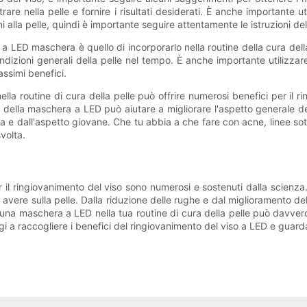
rare nella pelle e fornire i risultati desiderati. È anche importante
alla pelle, quindi è importante seguire attentamente le istruzioni de
apia a LED maschera è quello di incorporarlo nella routine della cura 
ondizioni generali della pelle nel tempo. È anche importante utilizz
assimi benefici.
lla routine di cura della pelle può offrire numerosi benefici per il r
ia della maschera a LED può aiutare a migliorare l'aspetto generale de
sana e dall'aspetto giovane. Che tu abbia a che fare con acne, linee so
volta.
 il ringiovanimento del viso sono numerosi e sostenuti dalla scienza
vere sulla pelle. Dalla riduzione delle rughe e dal miglioramento dell
re una maschera a LED nella tua routine di cura della pelle può davv
i a raccogliere i benefici del ringiovanimento del viso a LED e guard