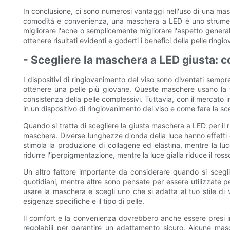
In conclusione, ci sono numerosi vantaggi nell'uso di una mas
comodità e convenienza, una maschera a LED è uno strumento
migliorare l'acne o semplicemente migliorare l'aspetto genera
ottenere risultati evidenti e goderti i benefici della pelle ring
- Scegliere la maschera a LED giusta: c
I dispositivi di ringiovanimento del viso sono diventati sem
ottenere una pelle più giovane. Queste maschere usano la ter
consistenza della pelle complessivi. Tuttavia, con il mercato 
in un dispositivo di ringiovanimento del viso e come fare la sc
Quando si tratta di scegliere la giusta maschera a LED per il ri
maschera. Diverse lunghezze d'onda della luce hanno effetti d
stimola la produzione di collagene ed elastina, mentre la luc
ridurre l'iperpigmentazione, mentre la luce gialla riduce il ro
Un altro fattore importante da considerare quando si scegli
quotidiani, mentre altre sono pensate per essere utilizzate 
usare la maschera e scegli uno che si adatta al tuo stile di v
esigenze specifiche e il tipo di pelle.
Il comfort e la convenienza dovrebbero anche essere presi 
regolabili per garantire un adattamento sicuro. Alcune masc