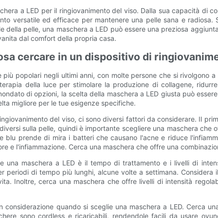
chera a LED per il ringiovanimento del viso. Dalla sua capacità di c
 versatile ed efficace per mantenere una pelle sana e radiosa. Sia
le della pelle, una maschera a LED può essere una preziosa aggiunta a
iovanita dal comfort della propria casa.
osa cercare in un dispositivo di ringiovanim
pre più popolari negli ultimi anni, con molte persone che si rivolgo
apia della luce per stimolare la produzione di collagene, ridurre l
inondato di opzioni, la scelta della maschera a LED giusta può esser
elta migliore per le tue esigenze specifiche.
ngiovanimento del viso, ci sono diversi fattori da considerare. Il primo 
iversi sulla pelle, quindi è importante scegliere una maschera che 
e blu prende di mira i batteri che causano l'acne e riduce l'infiamm
ssore e l'infiammazione. Cerca una maschera che offre una combinazione 
e una maschera a LED è il tempo di trattamento e i livelli di inte
per periodi di tempo più lunghi, alcune volte a settimana. Consider
ita. Inoltre, cerca una maschera che offre livelli di intensità regola
in considerazione quando si sceglie una maschera a LED. Cerca un
here sono cordless e ricaricabili, rendendole facili da usare ovun