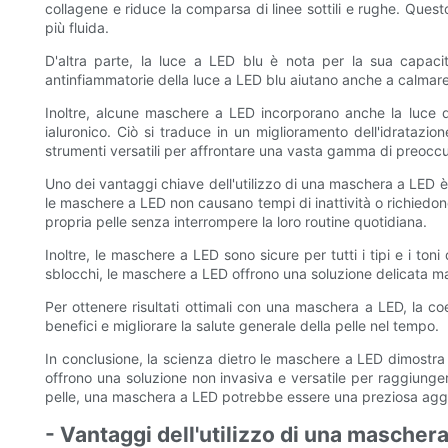
collagene e riduce la comparsa di linee sottili e rughe. Ques
più fluida.
D'altra parte, la luce a LED blu è nota per la sua capaci
antinfiammatorie della luce a LED blu aiutano anche a calmare 
Inoltre, alcune maschere a LED incorporano anche la luce del
ialuronico. Ciò si traduce in un miglioramento dell'idrataz
strumenti versatili per affrontare una vasta gamma di preoccup
Uno dei vantaggi chiave dell'utilizzo di una maschera a LED è l
le maschere a LED non causano tempi di inattività o richiedono
propria pelle senza interrompere la loro routine quotidiana.
Inoltre, le maschere a LED sono sicure per tutti i tipi e i to
sblocchi, le maschere a LED offrono una soluzione delicata m
Per ottenere risultati ottimali con una maschera a LED, la co
benefici e migliorare la salute generale della pelle nel tempo.
In conclusione, la scienza dietro le maschere a LED dimostra l
offrono una soluzione non invasiva e versatile per raggiungere
pelle, una maschera a LED potrebbe essere una preziosa aggiun
- Vantaggi dell'utilizzo di una maschera