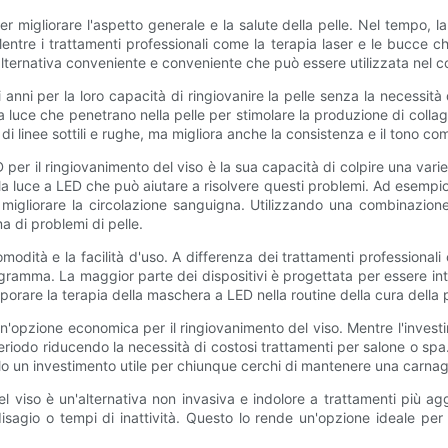
 migliorare l'aspetto generale e la salute della pelle. Nel tempo, la 
entre i trattamenti professionali come la terapia laser e le bucce
lternativa conveniente e conveniente che può essere utilizzata nel c
ni per la loro capacità di ringiovanire la pelle senza la necessità
ce che penetrano nella pelle per stimolare la produzione di collage
 di linee sottili e rughe, ma migliora anche la consistenza e il tono com
D per il ringiovanimento del viso è la sua capacità di colpire una vari
 luce a LED che può aiutare a risolvere questi problemi. Ad esempio, l
e migliorare la circolazione sanguigna. Utilizzando una combinazio
 di problemi di pelle.
modità e la facilità d'uso. A differenza dei trattamenti professionali 
mma. La maggior parte dei dispositivi è progettata per essere intuiti
porare la terapia della maschera a LED nella routine della cura della p
'opzione economica per il ringiovanimento del viso. Mentre l'invest
go periodo riducendo la necessità di costosi trattamenti per salone 
dolo un investimento utile per chiunque cerchi di mantenere una carna
el viso è un'alternativa non invasiva e indolore a trattamenti più a
agio o tempi di inattività. Questo lo rende un'opzione ideale per 