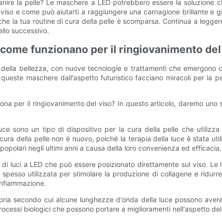
nire la pelle? Le maschere a LED potrebbero essere la soluzione ch
 viso e come può aiutarti a raggiungere una carnagione brillante e gio
la tua routine di cura della pelle è scomparsa. Continua a leggere p
ello successivo.
come funzionano per il ringiovanimento del
re della bellezza, con nuove tecnologie e trattamenti che emergon
queste maschere dall'aspetto futuristico facciano miracoli per la pel
a per il ringiovanimento del viso? In questo articolo, daremo uno 
 sono un tipo di dispositivo per la cura della pelle che utilizza 
 cura della pelle non è nuovo, poiché la terapia della luce è stata uti
opolari negli ultimi anni a causa della loro convenienza ed efficacia.
i luci a LED che può essere posizionato direttamente sul viso. Le luc
 spesso utilizzata per stimolare la produzione di collagene e ridurre
'infiammazione.
teoria secondo cui alcune lunghezze d'onda della luce possono avere
cessi biologici che possono portare a miglioramenti nell'aspetto dell