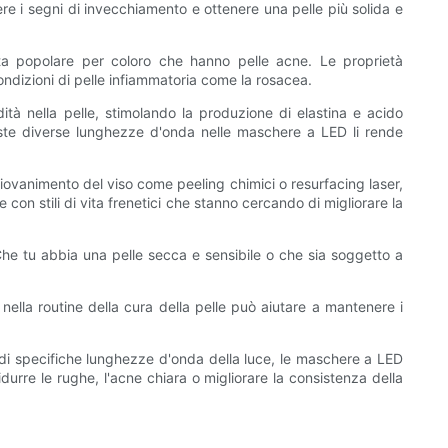
re i segni di invecchiamento e ottenere una pelle più solida e
lta popolare per coloro che hanno pelle acne. Le proprietà
ondizioni di pelle infiammatoria come la rosacea.
ità nella pelle, stimolando la produzione di elastina e acido
ueste diverse lunghezze d'onda nelle maschere a LED li rende
ngiovanimento del viso come peeling chimici o resurfacing laser,
on stili di vita frenetici che stanno cercando di migliorare la
. Che tu abbia una pelle secca e sensibile o che sia soggetto a
nella routine della cura della pelle può aiutare a mantenere i
re di specifiche lunghezze d'onda della luce, le maschere a LED
durre le rughe, l'acne chiara o migliorare la consistenza della