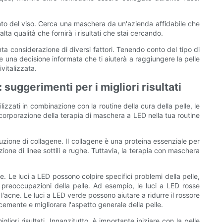
nto del viso. Cerca una maschera da un'azienda affidabile che
lta qualità che fornirà i risultati che stai cercando.
ta considerazione di diversi fattori. Tenendo conto del tipo di
re una decisione informata che ti aiuterà a raggiungere la pelle
vitalizzata.
 suggerimenti per i migliori risultati
izzati in combinazione con la routine della cura della pelle, le
ncorporazione della terapia di maschera a LED nella tua routine
duzione di collagene. Il collagene è una proteina essenziale per
ione di linee sottili e rughe. Tuttavia, la terapia con maschera
. Le luci a LED possono colpire specifici problemi della pelle,
 preoccupazioni della pelle. Ad esempio, le luci a LED rosse
 l'acne. Le luci a LED verde possono aiutare a ridurre il rossore
cemente e migliorare l'aspetto generale della pelle.
ori risultati. Innanzitutto, è importante iniziare con la pelle