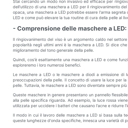
Stai cercando un modo non invasivo ed efficace per ringiova
dell'utilizzo di una maschera a LED per il ringiovanimento del
opaca, una maschera a LED potrebbe essere l'arma segreta che 
LED e come può elevare la tua routine di cura della pelle al liv
- Comprensione delle maschere a LED: 
Il ringiovanimento del viso è un argomento caldo nel setto
popolarità negli ultimi anni è la maschera a LED. Si dice che 
miglioramento del tono generale della pelle.
Quindi, cos'è esattamente una maschera a LED e come funzion
esploreremo i loro numerosi benefici.
Le maschere a LED o le maschere a diodi a emissione di luce
preoccupazioni della pelle. Il concetto di usare la luce per la
pelle. Tuttavia, le maschere a LED sono diventate sempre più p
Queste maschere in genere presentano un pannello flessibile d
alla pelle specifica riguarda. Ad esempio, la luce rossa viene
utilizzata per uccidere i batteri che causano l'acne e ridurre l
Il modo in cui il lavoro delle maschere a LED si basa sulla 
queste lunghezze d'onda specifiche, innesca una varietà di pro