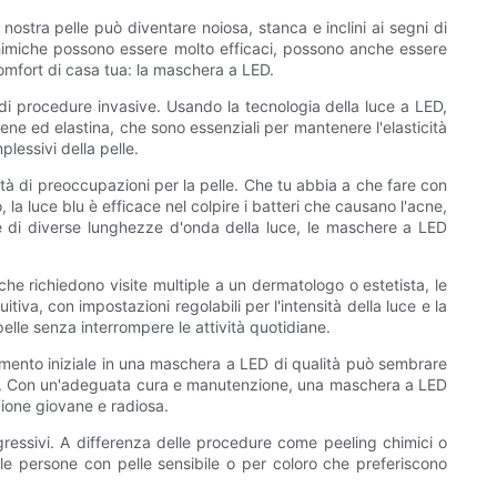
nostra pelle può diventare noiosa, stanca e inclini ai segni di
 chimiche possono essere molto efficaci, possono anche essere
omfort di casa tua: la maschera a LED.
 di procedure invasive. Usando la tecnologia della luce a LED,
ne ed elastina, che sono essenziali per mantenere l'elasticità
plessivi della pelle.
età di preoccupazioni per la pelle. Che tu abbia a che fare con
a luce blu è efficace nel colpire i batteri che causano l'acne,
ne di diverse lunghezze d'onda della luce, le maschere a LED
che richiedono visite multiple a un dermatologo o estetista, le
va, con impostazioni regolabili per l'intensità della luce e la
elle senza interrompere le attività quotidiane.
imento iniziale in una maschera a LED di qualità può sembrare
o spa. Con un'adeguata cura e manutenzione, una maschera a LED
gione giovane e radiosa.
ggressivi. A differenza delle procedure come peeling chimici o
le persone con pelle sensibile o per coloro che preferiscono