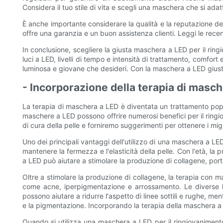
Considera il tuo stile di vita e scegli una maschera che si ada
È anche importante considerare la qualità e la reputazione d
offre una garanzia e un buon assistenza clienti. Leggi le recensi
In conclusione, scegliere la giusta maschera a LED per il ring
luci a LED, livelli di tempo e intensità di trattamento, comfor
luminosa e giovane che desideri. Con la maschera a LED giusta,
- Incorporazione della terapia di mascher
La terapia di maschera a LED è diventata un trattamento popolar
maschere a LED possono offrire numerosi benefici per il ringio
di cura della pelle e forniremo suggerimenti per ottenere i miglio
Uno dei principali vantaggi dell'utilizzo di una maschera a LED
mantenere la fermezza e l'elasticità della pelle. Con l'età, la
a LED può aiutare a stimolare la produzione di collagene, porta
Oltre a stimolare la produzione di collagene, la terapia con m
come acne, iperpigmentazione e arrossamento. Le diverse luc
possono aiutare a ridurre l'aspetto di linee sottili e rughe, me
e la pigmentazione. Incorporando la terapia della maschera a LE
Quando si utilizza una maschera a LED per il ringiovanimento d