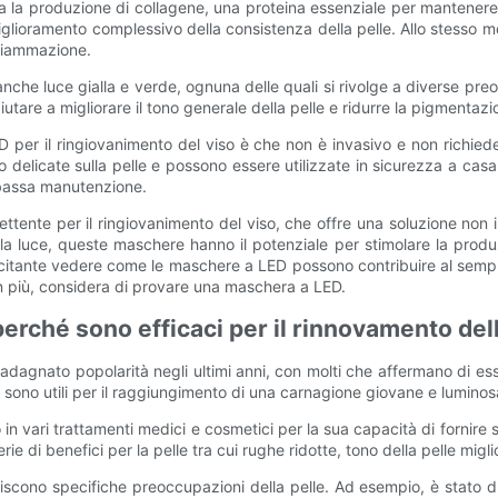
a la produzione di collagene, una proteina essenziale per mantenere 
iglioramento complessivo della consistenza della pelle. Allo stesso mod
nfiammazione.
che luce gialla e verde, ognuna delle quali si rivolge a diverse preocc
iutare a migliorare il tono generale della pelle e ridurre la pigmentazi
per il ringiovanimento del viso è che non è invasivo e non richiede 
delicate sulla pelle e possono essere utilizzate in sicurezza a cas
a bassa manutenzione.
tente per il ringiovanimento del viso, che offre una soluzione non 
la luce, queste maschere hanno il potenziale per stimolare la produzi
eccitante vedere come le maschere a LED possono contribuire al semp
in più, considera di provare una maschera a LED.
perché sono efficaci per il rinnovamento dell
dagnato popolarità negli ultimi anni, con molti che affermano di esser
sono utili per il raggiungimento di una carnagione giovane e luminos
o in vari trattamenti medici e cosmetici per la sua capacità di fornire
erie di benefici per la pelle tra cui rughe ridotte, tono della pelle mig
iscono specifiche preoccupazioni della pelle. Ad esempio, è stato 