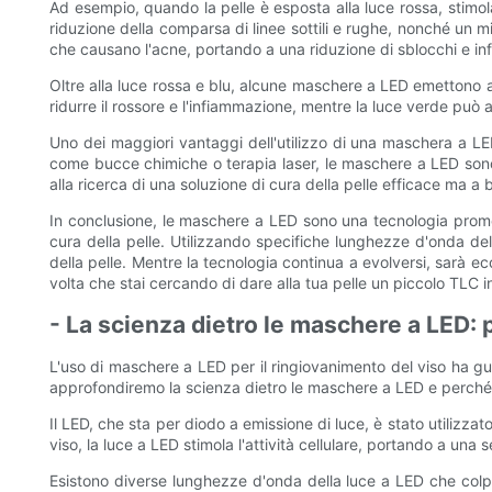
Ad esempio, quando la pelle è esposta alla luce rossa, stimol
riduzione della comparsa di linee sottili e rughe, nonché un m
che causano l'acne, portando a una riduzione di sblocchi e i
Oltre alla luce rossa e blu, alcune maschere a LED emettono an
ridurre il rossore e l'infiammazione, mentre la luce verde può a
Uno dei maggiori vantaggi dell'utilizzo di una maschera a LED 
come bucce chimiche o terapia laser, le maschere a LED sono 
alla ricerca di una soluzione di cura della pelle efficace ma 
In conclusione, le maschere a LED sono una tecnologia promet
cura della pelle. Utilizzando specifiche lunghezze d'onda del
della pelle. Mentre la tecnologia continua a evolversi, sarà 
volta che stai cercando di dare alla tua pelle un piccolo TLC 
- La scienza dietro le maschere a LED: 
L'uso di maschere a LED per il ringiovanimento del viso ha gua
approfondiremo la scienza dietro le maschere a LED e perché 
Il LED, che sta per diodo a emissione di luce, è stato utilizzat
viso, la luce a LED stimola l'attività cellulare, portando a una s
Esistono diverse lunghezze d'onda della luce a LED che colp