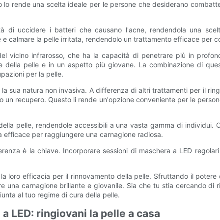
to lo rende una scelta ideale per le persone che desiderano combatte
tà di uccidere i batteri che causano l'acne, rendendola una sce
e calmare la pelle irritata, rendendolo un trattamento efficace per c
 vicino infrarosso, che ha la capacità di penetrare più in profond
ione della pelle e in un aspetto più giovane. La combinazione di q
azioni per la pelle.
a sua natura non invasiva. A differenza di altri trattamenti per il ri
 un recupero. Questo li rende un'opzione conveniente per le persone c
ni della pelle, rendendole accessibili a una vasta gamma di individui
a efficace per raggiungere una carnagione radiosa.
erenza è la chiave. Incorporare sessioni di maschera a LED regolari 
a loro efficacia per il rinnovamento della pelle. Sfruttando il pote
 una carnagione brillante e giovanile. Sia che tu stia cercando di ri
ta al tuo regime di cura della pelle.
 a LED: ringiovani la pelle a casa