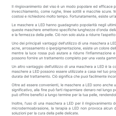
Il ringiovanimento del viso è un modo popolare ed efficace per
invecchiamento, come rughe, linee sottili e macchie scure. M
costosi e richiedono molto tempo. Fortunatamente, esiste un'a
Le maschere a LED hanno guadagnato popolarità negli ultimi an
queste maschere emettono specifiche lunghezze d'onda della lu
e la fermezza della pelle. Ciò non solo aiuta a ridurre l'aspetto
Uno dei principali vantaggi dell'utilizzo di una maschera a LE
acne, arrossamento o iperpigmentazione, esiste un colore della
mentre la luce rossa può aiutare a ridurre l'infiammazione 
possono fornire un trattamento completo per una vasta gamma
Un altro vantaggio dell'utilizzo di una maschera a LED è la co
maschere a LED possono essere utilizzate a casa nel tuo progra
durata del trattamento. Ciò significa che puoi facilmente incor
Oltre ad essere convenienti, le maschere a LED sono anche un
significativo, alla fine può farti risparmiare denaro nel lun
può offrire benefici a lungo termine per la tua pelle, renden
Inoltre, l'uso di una maschera a LED per il ringiovanimento d
microdermoabrasione, la terapia a LED non provoca alcun dis
soluzioni per la cura della pelle delicate.