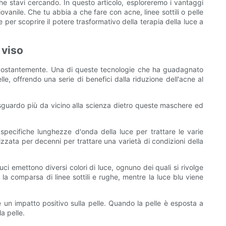
e stavi cercando. In questo articolo, esploreremo i vantaggi
vanile. Che tu abbia a che fare con acne, linee sottili o pelle
er scoprire il potere trasformativo della terapia della luce a
 viso
o costantemente. Una di queste tecnologie che ha guadagnato
le, offrendo una serie di benefici dalla riduzione dell'acne al
sguardo più da vicino alla scienza dietro queste maschere ed
specifiche lunghezze d'onda della luce per trattare le varie
lizzata per decenni per trattare una varietà di condizioni della
i emettono diversi colori di luce, ognuno dei quali si rivolge
 la comparsa di linee sottili e rughe, mentre la luce blu viene
 un impatto positivo sulla pelle. Quando la pelle è esposta a
a pelle.