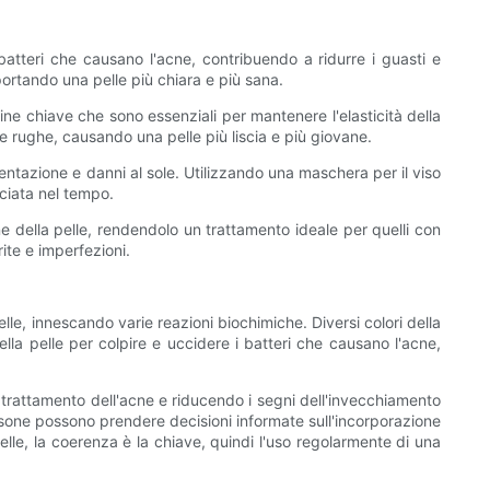
i batteri che causano l'acne, contribuendo a ridurre i guasti e
portando una pelle più chiara e più sana.
ne ​​chiave che sono essenziali per mantenere l'elasticità della
i e rughe, causando una pelle più liscia e più giovane.
mentazione e danni al sole. Utilizzando una maschera per il viso
ciata nel tempo.
ne della pelle, rendendolo un trattamento ideale per quelli con
rite e imperfezioni.
le, innescando varie reazioni biochimiche. Diversi colori della
lla pelle per colpire e uccidere i batteri che causano l'acne,
l trattamento dell'acne e riducendo i segni dell'invecchiamento
ersone possono prendere decisioni informate sull'incorporazione
elle, la coerenza è la chiave, quindi l'uso regolarmente di una