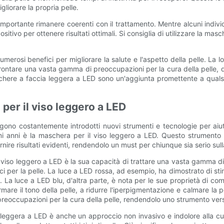
liorare la propria pelle.
mportante rimanere coerenti con il trattamento. Mentre alcuni indivi
itivo per ottenere risultati ottimali. Si consiglia di utilizzare la ma
erosi benefici per migliorare la salute e l'aspetto della pelle. La l
frontare una vasta gamma di preoccupazioni per la cura della pelle, da
aschere a faccia leggera a LED sono un'aggiunta promettente a qualsi
 per il viso leggero a LED
ngono costantemente introdotti nuovi strumenti e tecnologie per aiu
 anni è la maschera per il viso leggero a LED. Questo strumento fu
nire risultati evidenti, rendendolo un must per chiunque sia serio sulla
 viso leggero a LED è la sua capacità di trattare una vasta gamma di pr
nici per la pelle. La luce a LED rossa, ad esempio, ha dimostrato di st
le. La luce a LED blu, d'altra parte, è nota per le sue proprietà di 
are il tono della pelle, a ridurre l'iperpigmentazione e calmare la 
 preoccupazioni per la cura della pelle, rendendolo uno strumento vers
so leggera a LED è anche un approccio non invasivo e indolore alla cur