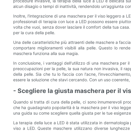
procedure invasive, la terapia della luce a LED è delicata sull
alcun disagio o tempi di inattività, rendendolo un'aggiunta co
Inoltre, l'integrazione di una maschera per il viso leggero a L
professionali di terapia con luce a LED possono essere piuttos
volta che vuoi, senza dover lasciare il comfort della tua casa.
per la cura della pelle.
Una delle caratteristiche più attraenti delle maschere a facci
comportare miglioramenti visibili alla pelle. Questo lo rend
maschera funziona alla sua magia.
In conclusione, i vantaggi dell'utilizzo di una maschera per 
preoccupazioni per la pelle, la sua natura non invasiva, il rap
della pelle. Sia che tu lo faccia con l'acne, l'invecchiame
essere la soluzione che stavi cercando. Con un uso coerente, p
- Scegliere la giusta maschera per il vi
Quando si tratta di cura della pelle, ci sono innumerevoli prod
che ha guadagnato popolarità è la maschera per il viso leggero
una guida su come scegliere quella giusta per le tue esigenze 
La terapia della luce a LED è stata utilizzata in dermatologia
viso a LED. Queste maschere utilizzano diverse lunghezze d