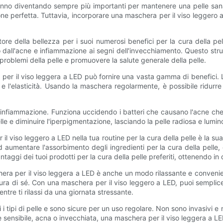
tanno diventando sempre più importanti per mantenere una pelle sana e
ne perfetta. Tuttavia, incorporare una maschera per il viso leggero a 
ore della bellezza per i suoi numerosi benefici per la cura della p
o dall'acne e infiammazione ai segni dell'invecchiamento. Questo str
i problemi della pelle e promuovere la salute generale della pelle.
a per il viso leggera a LED può fornire una vasta gamma di benefici.
l'elasticità. Usando la maschera regolarmente, è possibile ridurre l
l'infiammazione. Funziona uccidendo i batteri che causano l'acne che r
elle e diminuire l'iperpigmentazione, lasciando la pelle radiosa e lumin
l viso leggero a LED nella tua routine per la cura della pelle è la sua
 aumentare l'assorbimento degli ingredienti per la cura della pelle, 
aggi dei tuoi prodotti per la cura della pelle preferiti, ottenendo in de
aschera per il viso leggera a LED è anche un modo rilassante e conve
ura di sé. Con una maschera per il viso leggero a LED, puoi semplic
ntre ti rilassi da una giornata stressante.
i i tipi di pelle e sono sicure per un uso regolare. Non sono invasiv
e sensibile, acna o invecchiata, una maschera per il viso leggera a LE