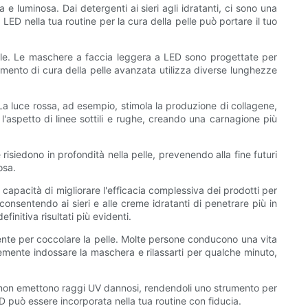
 luminosa. Dai detergenti ai sieri agli idratanti, ci sono una
LED nella tua routine per la cura della pelle può portare il tuo
elle. Le maschere a faccia leggera a LED sono progettate per
umento di cura della pelle avanzata utilizza diverse lunghezze
 La luce rossa, ad esempio, stimola la produzione di collagene,
'aspetto di linee sottili e rughe, creando una carnagione più
isiedono in profondità nella pelle, prevenendo alla fine futuri
osa.
 capacità di migliorare l'efficacia complessiva dei prodotti per
consentendo ai sieri e alle creme idratanti di penetrare più in
finitiva risultati più evidenti.
niente per coccolare la pelle. Molte persone conducono una vita
emente indossare la maschera e rilassarti per qualche minuto,
i e non emettono raggi UV dannosi, rendendoli uno strumento per
D può essere incorporata nella tua routine con fiducia.