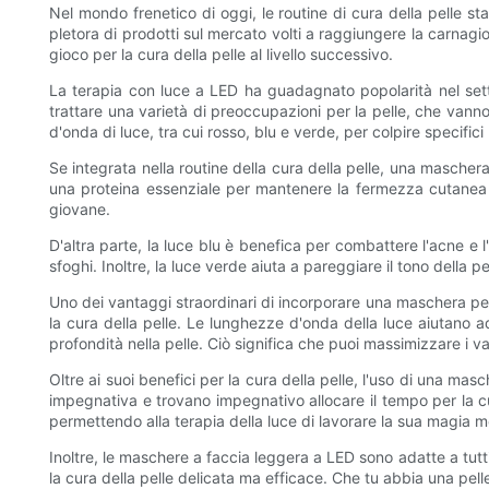
Nel mondo frenetico di oggi, le routine di cura della pelle s
pletora di prodotti sul mercato volti a raggiungere la carnagio
gioco per la cura della pelle al livello successivo.
La terapia con luce a LED ha guadagnato popolarità nel sett
trattare una varietà di preoccupazioni per la pelle, che vann
d'onda di luce, tra cui rosso, blu e verde, per colpire specific
Se integrata nella routine della cura della pelle, una mascher
una proteina essenziale per mantenere la fermezza cutanea e 
giovane.
D'altra parte, la luce blu è benefica per combattere l'acne e 
sfoghi. Inoltre, la luce verde aiuta a pareggiare il tono della p
Uno dei vantaggi straordinari di incorporare una maschera per i
la cura della pelle. Le lunghezze d'onda della luce aiutano ad
profondità nella pelle. Ciò significa che puoi massimizzare i vant
Oltre ai suoi benefici per la cura della pelle, l'uso di una m
impegnativa e trovano impegnativo allocare il tempo per la c
permettendo alla terapia della luce di lavorare la sua magia me
Inoltre, le maschere a faccia leggera a LED sono adatte a tutt
la cura della pelle delicata ma efficace. Che tu abbia una pell