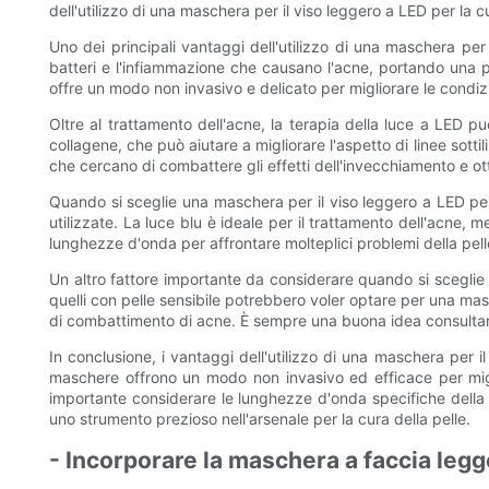
dell'utilizzo di una maschera per il viso leggero a LED per la 
Uno dei principali vantaggi dell'utilizzo di una maschera per 
batteri e l'infiammazione che causano l'acne, portando una 
offre un modo non invasivo e delicato per migliorare le condizi
Oltre al trattamento dell'acne, la terapia della luce a LED p
collagene, che può aiutare a migliorare l'aspetto di linee sot
che cercano di combattere gli effetti dell'invecchiamento e o
Quando si sceglie una maschera per il viso leggero a LED per
utilizzate. La luce blu è ideale per il trattamento dell'acne
lunghezze d'onda per affrontare molteplici problemi della pelle
Un altro fattore importante da considerare quando si sceglie 
quelli con pelle sensibile potrebbero voler optare per una ma
di combattimento di acne. È sempre una buona idea consultare 
In conclusione, i vantaggi dell'utilizzo di una maschera per i
maschere offrono un modo non invasivo ed efficace per miglio
importante considerare le lunghezze d'onda specifiche della l
uno strumento prezioso nell'arsenale per la cura della pelle.
- Incorporare la maschera a faccia legge