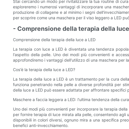
Stai cercando un modo per rivitalizzare la tua routine di cur
esploreremo i numerosi vantaggi di incorporare una maschera p
produzione di collagene e al minimo i segni dell'invecchiament
per scoprire come una maschera per il viso leggero a LED può a
- Comprensione della terapia della luc
Comprensione della terapia della luce a LED
La terapia con luce a LED è diventata una tendenza popolare 
l'aspetto della pelle. Uno dei modi più convenienti e access
approfondiremo i vantaggi dell'utilizzo di una maschera per la
Cos'è la terapia della luce a LED?
La terapia della luce a LED è un trattamento per la cura della
funziona penetrando nella pelle a diverse profondità per stim
della luce a LED può essere adattata per affrontare specifici p
Maschere a faccia leggera a LED: l'ultima tendenza della cura 
Uno dei modi più convenienti per incorporare la terapia della
per fornire terapia di luce mirata alla pelle, consentendo agl
disponibili in colori diversi, ognuno mira a una specifica pr
benefici anti-invecchiamento.