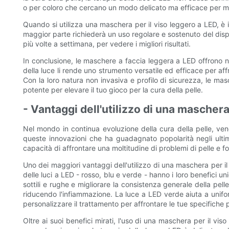
o per coloro che cercano un modo delicato ma efficace per mig
Quando si utilizza una maschera per il viso leggero a LED, è i
maggior parte richiederà un uso regolare e sostenuto del dispos
più volte a settimana, per vedere i migliori risultati.
In conclusione, le maschere a faccia leggera a LED offrono num
della luce li rende uno strumento versatile ed efficace per af
Con la loro natura non invasiva e profilo di sicurezza, le m
potente per elevare il tuo gioco per la cura della pelle.
- Vantaggi dell'utilizzo di una maschera
Nel mondo in continua evoluzione della cura della pelle, ve
queste innovazioni che ha guadagnato popolarità negli ultimi
capacità di affrontare una moltitudine di problemi di pelle e for
Uno dei maggiori vantaggi dell'utilizzo di una maschera per il
delle luci a LED - rosso, blu e verde - hanno i loro benefici u
sottili e rughe e migliorare la consistenza generale della pel
riducendo l'infiammazione. La luce a LED verde aiuta a uniform
personalizzare il trattamento per affrontare le tue specifiche
Oltre ai suoi benefici mirati, l'uso di una maschera per il vi