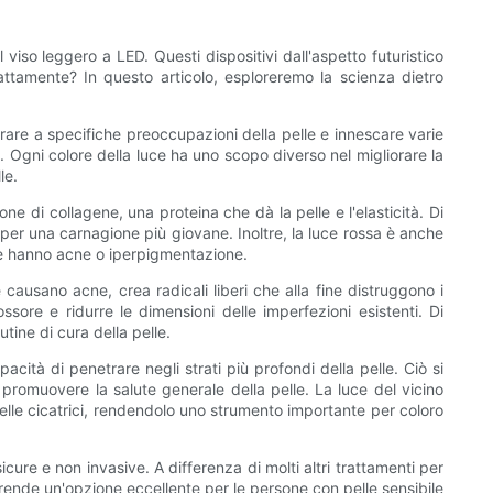
viso leggero a LED. Questi dispositivi dall'aspetto futuristico
attamente? In questo articolo, esploreremo la scienza dietro
rare a specifiche preoccupazioni della pelle e innescare varie
e. Ogni colore della luce ha uno scopo diverso nel migliorare la
le.
ne di collagene, una proteina che dà la pelle e l'elasticità. Di
e per una carnagione più giovane. Inoltre, la luce rossa è anche
he hanno acne o iperpigmentazione.
 causano acne, crea radicali liberi che alla fine distruggono i
sore e ridurre le dimensioni delle imperfezioni esistenti. Di
tine di cura della pelle.
ità di penetrare negli strati più profondi della pelle. Ciò si
promuovere la salute generale della pelle. La luce del vicino
delle cicatrici, rendendolo uno strumento importante per coloro
ure e non invasive. A differenza di molti altri trattamenti per
lo rende un'opzione eccellente per le persone con pelle sensibile