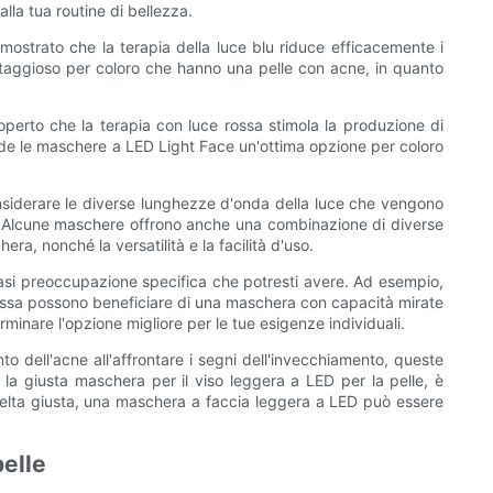
lla tua routine di bellezza.
dimostrato che la terapia della luce blu riduce efficacemente i
ntaggioso per coloro che hanno una pelle con acne, in quanto
coperto che la terapia con luce rossa stimola la produzione di
rende le maschere a LED Light Face un'ottima opzione per coloro
onsiderare le diverse lunghezze d'onda della luce che vengono
nto. Alcune maschere offrono anche una combinazione di diverse
ra, nonché la versatilità e la facilità d'uso.
siasi preoccupazione specifica che potresti avere. Ad esempio,
grassa possono beneficiare di una maschera con capacità mirate
inare l'opzione migliore per le tue esigenze individuali.
to dell'acne all'affrontare i segni dell'invecchiamento, queste
 la giusta maschera per il viso leggera a LED per la pelle, è
 scelta giusta, una maschera a faccia leggera a LED può essere
pelle