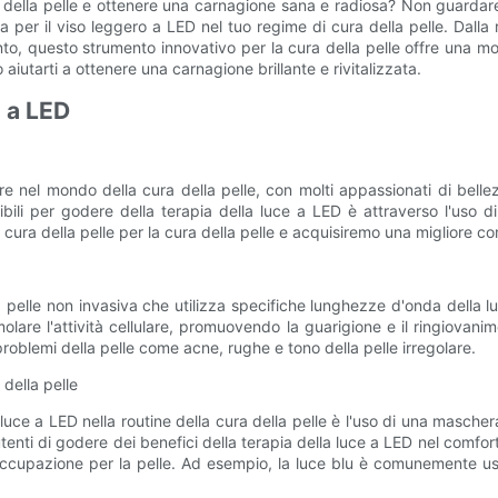
a della pelle e ottenere una carnagione sana e radiosa? Non guardare
er il viso leggero a LED nel tuo regime di cura della pelle. Dalla 
o, questo strumento innovativo per la cura della pelle offre una moltit
iutarti a ottenere una carnagione brillante e rivitalizzata.
e a LED
nel mondo della cura della pelle, con molti appassionati di bellezz
ibili per godere della terapia della luce a LED è attraverso l'uso d
 cura della pelle per la cura della pelle e acquisiremo una migliore c
 pelle non invasiva che utilizza specifiche lunghezze d'onda della lu
olare l'attività cellulare, promuovendo la guarigione e il ringiovani
roblemi della pelle come acne, rughe e tono della pelle irregolare.
della pelle
 luce a LED nella routine della cura della pelle è l'uso di una masch
i utenti di godere dei benefici della terapia della luce a LED nel comf
eoccupazione per la pelle. Ad esempio, la luce blu è comunemente usa