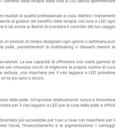
ere i benefici della terapia della luce a LED senza sperimentare
 risultati di qualità professionale a casa. Mentre i trattamenti
nsente di godere dei benefici della terapia con luce a LED ogni
 ti dà anche la libertà di prendere il controllo del tuo viaggio
a per un periodo di tempo designato ogni giorno o settimana può
a pelle, permettendoti di multitasking o rilassarti mentre la
pravvalutati. La sua capacità di affrontare una vasta gamma di
nte per chiunque cerchi di migliorare la propria routine di cura
one radiosa, una maschera per il viso leggera a LED potrebbe
 un te più sano e sicuro.
 salute della pelle. Un'opzione relativamente nuova e innovativa
era per il viso leggero a LED per la cura della pelle e offrirà
 diventata più accessibile per l'uso a casa con maschere per il
ome l'acne, l'invecchiamento e la pigmentazione. I vantaggi