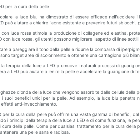
ED per la cura della pelle
icolare la luce blu, ha dimostrato di essere efficace nell'uccidere 
D può aiutare a chiarire l'acne esistente e prevenire futuri sblocchi, 
 con luce rossa stimola la produzione di collagene ed elastina, protei
con luce rossa, gli utenti possono migliorare l'aspetto di linee sottil
iutare a pareggiare il tono della pelle e ridurre la comparsa di iperpig
sono target aree di scolorimento e ottenere una carnagione più bilan
la terapia della luce a LED promuove i naturali processi di guarigio
gera a LED può aiutare a lenire la pelle e accelerare la guarigione di fe
hezze d'onda della luce che vengono assorbite dalle cellule della pel
uoi benefici unici per la pelle. Ad esempio, la luce blu penetra ne
 effetti anti-invecchiamento.
D per la cura della pelle può offrire una vasta gamma di benefici, da
o i principi della terapia della luce a LED e di come funziona, le p
i cura della pelle. Come per qualsiasi trattamento per la cura della p
antenere una pelle sana e radiosa.