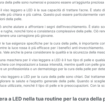
cura della pelle sono numerosi e possono essere un'aggiunta preziosa a
il viso leggero a LED è la sua capacità di trattare l'acne. È stato 
pelle più chiara e più calma. Questo può essere particolarmente va
oni della pelle.
uò anche aiutare a affrontare i segni dell'invecchiamento. È stato s
tili e rughe, nonché tono e consistenza complessive della pelle. Ciò 
ttenere una carnagione più giovane.
 le tue esigenze specifiche per la cura della pelle, è importante c
, mentre la luce rossa è più efficace per i benefici anti-invecchiame
. Vale anche la pena considerare la qualità e la sicurezza della masche
una maschera per il viso leggera a LED è il tuo tipo di pelle e qual
schera con impostazioni a bassa intensità, mentre quelli con pelle 
un professionista o un dermatologo per la cura della pelle per determ
l viso leggero a LED per la cura della pelle sono chiari. Dal trattamen
rare la salute e l'aspetto generale della pelle. Quando si sceglie
uce utilizzate, nonché il tipo di pelle e le preoccupazioni. Con la
ra a LED nella tua routine per la cura della 