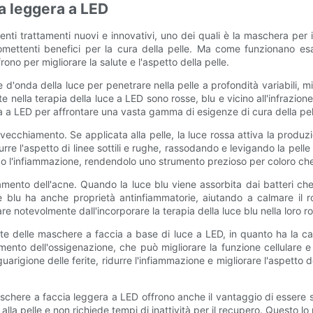
a leggera a LED
 trattamenti nuovi e innovativi, uno dei quali è la maschera per il 
omettenti benefici per la cura della pelle. Ma come funzionano es
no per migliorare la salute e l'aspetto della pelle.
onda della luce per penetrare nella pelle a profondità variabili, mi
e nella terapia della luce a LED sono rosse, blu e vicino all'infrazion
ra a LED per affrontare una vasta gamma di esigenze di cura della pel
ecchiamento. Se applicata alla pelle, la luce rossa attiva la produzio
rre l'aspetto di linee sottili e rughe, rassodando e levigando la pell
do l'infiammazione, rendendolo uno strumento prezioso per coloro c
tamento dell'acne. Quando la luce blu viene assorbita dai batteri che
 blu ha anche proprietà antinfiammatorie, aiutando a calmare il ros
notevolmente dall'incorporare la terapia della luce blu nella loro rou
e delle maschere a faccia a base di luce a LED, in quanto ha la capac
ento dell'ossigenazione, che può migliorare la funzione cellulare e 
rigione delle ferite, ridurre l'infiammazione e migliorare l'aspetto 
aschere a faccia leggera a LED offrono anche il vantaggio di essere sic
 alla pelle e non richiede tempi di inattività per il recupero. Questo 