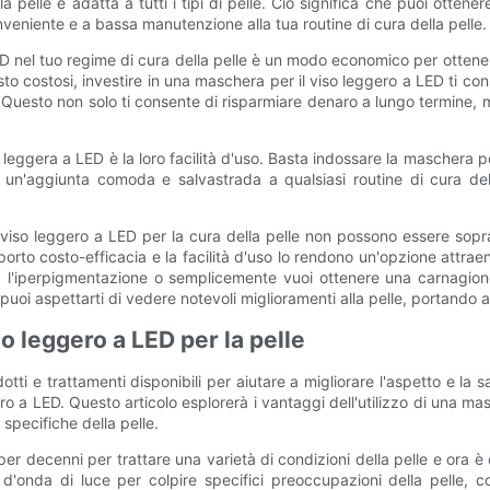
a pelle e adatta a tutti i tipi di pelle. Ciò significa che puoi otten
nveniente e a bassa manutenzione alla tua routine di cura della pelle.
ED nel tuo regime di cura della pelle è un modo economico per ottenere
to costosi, investire in una maschera per il viso leggero a LED ti co
 Questo non solo ti consente di risparmiare denaro a lungo termine, ma
a leggera a LED è la loro facilità d'uso. Basta indossare la mascher
e un'aggiunta comoda e salvastrada a qualsiasi routine di cura dell
il viso leggero a LED per la cura della pelle non possono essere so
porto costo-efficacia e la facilità d'uso lo rendono un'opzione attrae
nto, l'iperpigmentazione o semplicemente vuoi ottenere una carnagi
uoi aspettarti di vedere notevoli miglioramenti alla pelle, portando a
so leggero a LED per la pelle
otti e trattamenti disponibili per aiutare a migliorare l'aspetto e la
 a LED. Questo articolo esplorerà i vantaggi dell'utilizzo di una masch
specifiche della pelle.
 per decenni per trattare una varietà di condizioni della pelle e ora è
'onda di luce per colpire specifici preoccupazioni della pelle, c