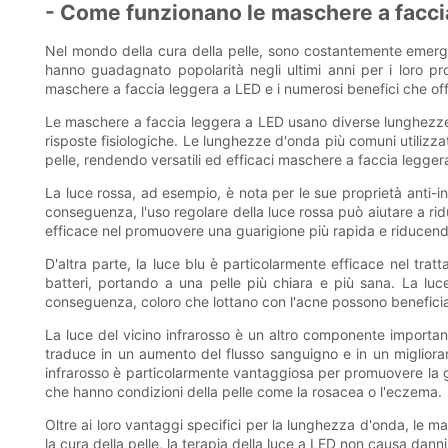
- Come funzionano le maschere a facci
Nel mondo della cura della pelle, sono costantemente emergenti
hanno guadagnato popolarità negli ultimi anni per i loro pr
maschere a faccia leggera a LED e i numerosi benefici che offro
Le maschere a faccia leggera a LED usano diverse lunghezze d'
risposte fisiologiche. Le lunghezze d'onda più comuni utilizzat
pelle, rendendo versatili ed efficaci maschere a faccia legge
La luce rossa, ad esempio, è nota per le sue proprietà anti-inv
conseguenza, l'uso regolare della luce rossa può aiutare a ridu
efficace nel promuovere una guarigione più rapida e riducen
D'altra parte, la luce blu è particolarmente efficace nel trat
batteri, portando a una pelle più chiara e più sana. La luce
conseguenza, coloro che lottano con l'acne possono beneficiare 
La luce del vicino infrarosso è un altro componente important
traduce in un aumento del flusso sanguigno e in un miglioram
infrarosso è particolarmente vantaggiosa per promuovere la gua
che hanno condizioni della pelle come la rosacea o l'eczema.
Oltre ai loro vantaggi specifici per la lunghezza d'onda, le m
la cura della pelle, la terapia della luce a LED non causa danni