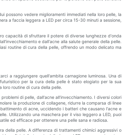
dui possono vedere miglioramenti immediati nella loro pelle, la
schera a faccia leggera a LED per circa 15-30 minuti a sessione,
oro capacità di sfruttare il potere di diverse lunghezze d'onda
ll'invecchiamento e dall'acne alla salute generale della pelle.
asi routine di cura della pelle, offrendo un modo delicato ma
tarci a raggiungere quell'ambita carnagione luminosa. Una di
turistico per la cura della pelle è stato elogiato per la sua
 loro routine di cura della pelle.
oblemi di pelle, dall'acne all'invecchiamento. I diversi colori
imolare la produzione di collagene, ridurre la comparsa di linee
combattimento di acne, uccidendo i batteri che causano l'acne e
pelle. Utilizzando una maschera per il viso leggero a LED, puoi
atile ed efficace per ottenere una pelle sana e radiosa.
a della pelle. A differenza di trattamenti chimici aggressivi o