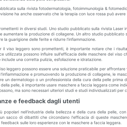
pubblicata sulla rivista fotodermatologia, fotoimmunologia & fotomedi
a revisione ha anche osservato che la terapia con luce rossa può avere
promettenti in diversi studi. Uno studio pubblicato sulla rivista Laser 
ri e aumentare la produzione di collagene. Un altro studio pubblicato 
e la guarigione delle ferite e ridurre l'infiammazione.
l viso leggero sono promettenti, è importante notare che i risultati
ce utilizzata possono influire sull'efficacia delle maschere del viso c
include una corretta pulizia, esfoliazione e idratazione.
iso leggero possono essere una soluzione praticabile per affrontare v
ndo l'infiammazione e promuovendo la produzione di collagene, le ma
are un dermatologo o un professionista della cura della pelle prima d
 della pelle, è importante usare maschere a faccia leggera come indica
sono, ma sono necessari ulteriori studi e studi individualizzati per 
anze e feedback dagli utenti
opolari nell'industria della bellezza e della cura della pelle, co
a un sacco di dibattiti che circondano l'efficacia di queste masch
e e feedback sulle loro esperienze con le maschere a faccia leggera.