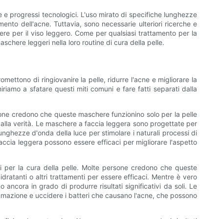
he e progressi tecnologici. L'uso mirato di specifiche lunghezze
mento dell'acne. Tuttavia, sono necessarie ulteriori ricerche e
ere per il viso leggero. Come per qualsiasi trattamento per la
chere leggeri nella loro routine di cura della pelle.
ettono di ringiovanire la pelle, ridurre l'acne e migliorare la
iriamo a sfatare questi miti comuni e fare fatti separati dalla
rsone credono che queste maschere funzionino solo per la pelle
 dalla verità. Le maschere a faccia leggera sono progettate per
unghezze d'onda della luce per stimolare i naturali processi di
accia leggera possono essere efficaci per migliorare l'aspetto
ti per la cura della pelle. Molte persone credono che queste
ratanti o altri trattamenti per essere efficaci. Mentre è vero
 ancora in grado di produrre risultati significativi da soli. Le
ammazione e uccidere i batteri che causano l'acne, che possono