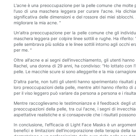
L'acne è una preoccupazione per la pelle comune che molte pe
l'uso di una maschera leggera per curare l'acne. Ha dichi
significativa delle dimensioni e del rossore dei miei sblocchi
migliorare la mia acne. "
Un'altra preoccupazione per la pelle comune che gli individ
maschera leggera per colpire linee sottili e rughe. Ha riferito
pelle sembrava più solida e le linee sottili intorno agli occh
per me. "
Oltre all'acne e ai segni dell'invecchiamento, gli utenti han
Rachel, una donna di 29 anni, ha condiviso: “Ho lottato con l
pelle. Le macchie scure si sono alleggerite e la mia carnagione
D'altra parte, non tutti gli utenti hanno sperimentato risultat
loro preoccupazioni della pelle, mentre altri hanno riferito di 
per il viso leggero può variare da persona a persona e i risulta
Mentre raccoglievamo le testimonianze e il feedback degli ute
preoccupazioni della pelle, tra cui l'acne, i segni di invecc
aspettative realistiche e si consapevole che i risultati possono
In conclusione, l'efficacia di Light Face Masks è un argomento
benefici e limitazioni dell'incorporazione della terapia della 