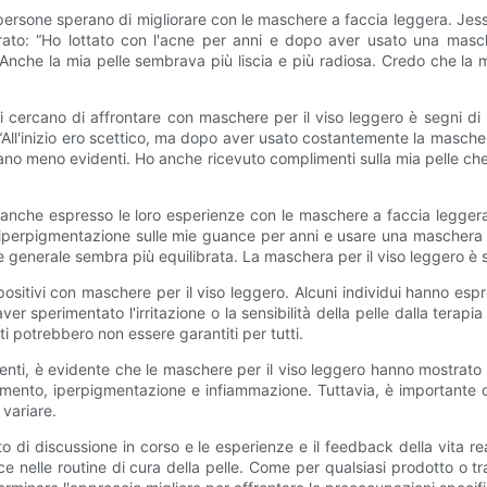
rsone sperano di migliorare con le maschere a faccia leggera. Jess
arato: “Ho lottato con l'acne per anni e dopo aver usato una masc
. Anche la mia pelle sembrava più liscia e più radiosa. Credo che la 
ui cercano di affrontare con maschere per il viso leggero è segni 
: “All'inizio ero scettico, ma dopo aver usato costantemente la masche
i erano meno evidenti. Ho anche ricevuto complimenti sulla mia pelle ch
no anche espresso le loro esperienze con le maschere a faccia legger
'iperpigmentazione sulle mie guance per anni e usare una maschera pe
 generale sembra più equilibrata. La maschera per il viso leggero è st
i positivi con maschere per il viso leggero. Alcuni individui hanno es
aver sperimentato l'irritazione o la sensibilità della pelle dalla terap
ti potrebbero non essere garantiti per tutti.
nti, è evidente che le maschere per il viso leggero hanno mostrato ri
hiamento, iperpigmentazione e infiammazione. Tuttavia, è importante c
 variare.
 di discussione in corso e le esperienze e il feedback della vita rea
luce nelle routine di cura della pelle. Come per qualsiasi prodotto o tr