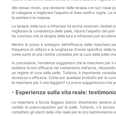
Allo stesso modo, una revisione della terapia con luci rosse 
di collagene e migliorare l'aspetto di linee sottili e rughe. L
la psoriasi e la rosacea.
La terapia della luce a infrarossi ha anche mostrato risultati 
migliorare la consistenza della pelle, ridurre l'aspetto dei po
ha concluso che la terapia della luce a infrarossi può accelerar
Mentre le prove a sostegno dell'efficacia delle maschere per i
frequenza di utilizzo e la lunghezza d'onda specifica della lu
come parte di una routine completa per la cura della pelle che 
In conclusione, l'evidenza suggerisce che le maschere per il v
sostiene la loro efficacia nel trattamento dell'acne, riduce
un regime di cura della pelle. Tuttavia, è importante consult
sicurezza e efficacia. Come per qualsiasi prodotto per la cura
le maschere per il viso leggero? Le prove suggeriscono che pos
- Esperienze sulla vita reale: testimoni
Le maschere a faccia leggera stanno diventando sempre più p
varietà di preoccupazioni per la pelle. Tuttavia, c'è ancor
contattato gli utenti della vita reale per le loro testimonianz