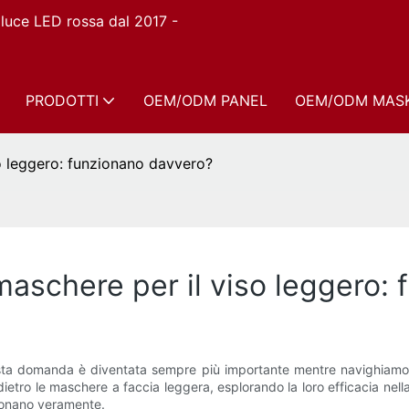
n luce LED rossa dal 2017 -
PRODOTTI
OEM/ODM PANEL
OEM/ODM MAS
so leggero: funzionano davvero?
e maschere per il viso leggero
sta domanda è diventata sempre più importante mentre navighiamo a
etro le maschere a faccia leggera, esplorando la loro efficacia nell
zionano veramente.