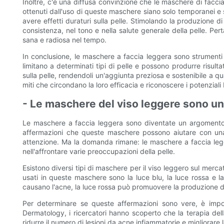
Inoltre, c'è una diffusa convinzione che le maschere di facc
ottenuti dall'uso di queste maschere siano solo temporanei e 
avere effetti duraturi sulla pelle. Stimolando la produzione d
consistenza, nel tono e nella salute generale della pelle. Pe
sana e radiosa nel tempo.
In conclusione, le maschere a faccia leggera sono strumenti 
limitano a determinati tipi di pelle e possono produrre risultat
sulla pelle, rendendoli un'aggiunta preziosa e sostenibile a qu
miti che circondano la loro efficacia e riconoscere i potenziali
- Le maschere del viso leggere sono un
Le maschere a faccia leggera sono diventate un argomento po
affermazioni che queste maschere possono aiutare con una v
attenzione. Ma la domanda rimane: le maschere a faccia legg
nell'affrontare varie preoccupazioni della pelle.
Esistono diversi tipi di maschere per il viso leggero sul merca
usati in queste maschere sono la luce blu, la luce rossa e la
causano l'acne, la luce rossa può promuovere la produzione di c
Per determinare se queste affermazioni sono vere, è import
Dermatology, i ricercatori hanno scoperto che la terapia del
ridurre il numero di lesioni da acne infiammatorie e migliorare