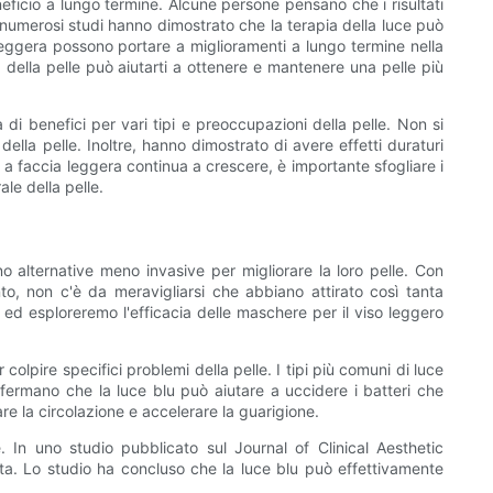
ficio a lungo termine. Alcune persone pensano che i risultati
 numerosi studi hanno dimostrato che la terapia della luce può
a leggera possono portare a miglioramenti a lungo termine nella
 della pelle può aiutarti a ottenere e mantenere una pelle più
i benefici per vari tipi e preoccupazioni della pelle. Non si
 della pelle. Inoltre, hanno dimostrato di avere effetti duraturi
e a faccia leggera continua a crescere, è importante sfogliare i
ale della pelle.
 alternative meno invasive per migliorare la loro pelle. Con
o, non c'è da meravigliarsi che abbiano attirato così tanta
d esploreremo l'efficacia delle maschere per il viso leggero
olpire specifici problemi della pelle. I tipi più comuni di luce
affermano che la luce blu può aiutare a uccidere i batteri che
re la circolazione e accelerare la guarigione.
 In uno studio pubblicato sul Journal of Clinical Aesthetic
ata. Lo studio ha concluso che la luce blu può effettivamente