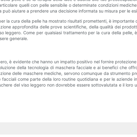
particolare quelli con pelle sensibile o determinate condizioni medi
ra può aiutare a prendere una decisione informata su misura per le es
r la cura della pelle ha mostrato risultati promettenti, è importante c
e approfondita delle prove scientifiche, della qualità dei prodotti e
iso leggero. Come per qualsiasi trattamento per la cura della pelle, è
ssere generale.
gero, è evidente che hanno un impatto positivo nel fornire protezione c
voluzione della tecnologia di maschera facciale e ai benefici che of
otezione delle maschere mediche, servono comunque da strumento prezi
acciali come parte della loro routine quotidiana e per le aziende inve
aschere del viso leggero non dovrebbe essere sottovalutata e il loro ut