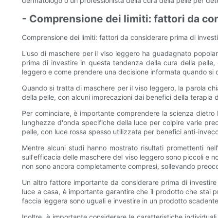
dermatologo o un professionista della cura della pelle per det
- Comprensione dei limiti: fattori da co
Comprensione dei limiti: fattori da considerare prima di inves
L'uso di maschere per il viso leggero ha guadagnato popolarità
prima di investire in questa tendenza della cura della pelle, 
leggero e come prendere una decisione informata quando si co
Quando si tratta di maschere per il viso leggero, la parola ch
della pelle, con alcuni imprecazioni dai benefici della terapia d
Per cominciare, è importante comprendere la scienza dietro la 
lunghezze d'onda specifiche della luce per colpire varie preoc
pelle, con luce rossa spesso utilizzata per benefici anti-invec
Mentre alcuni studi hanno mostrato risultati promettenti nell'u
sull'efficacia delle maschere del viso leggero sono piccoli e non 
non sono ancora completamente compresi, sollevando preoccupa
Un altro fattore importante da considerare prima di investire i
luce a casa, è importante garantire che il prodotto che stai 
faccia leggera sono uguali e investire in un prodotto scadente p
Inoltre, è importante considerare le caratteristiche individual