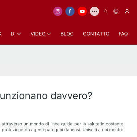
K
DI
VIDEO
BLOG
CONTATTO
FAQ
: funzionano davvero?
ttraverso un mondo di linee guida per la salute in costante
a protezione da agenti patogeni dannosi. Unisciti a noi mentre