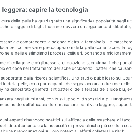
 leggera: capire la tecnologia
 cura della pelle ha guadagnato una significativa popolarità negli u
 maschere leggeri di Light facciano davvero un argomento di dibattito, 
, è essenziale comprendere la scienza dietro la tecnologia. Le masch
uce per colpire varie preoccupazioni della pelle come l'acne, le ru
o nella pelle e stimolano i processi cellulari, portando a miglioramenti
di collagene e migliorasse la circolazione sanguigna, il che può aiutare
dolo efficace nel trattamento dell'acne uccidendo i batteri che causan
e supportata dalla ricerca scientifica. Uno studio pubblicato sul Jo
etto della pelle, con i partecipanti che segnalano una riduzione dell
 ha dimostrato gli effetti antibatterici della terapia della luce blu, 
avanzata negli ultimi anni, con lo sviluppo di dispositivi a più lung
aumento dell'efficacia delle maschere per il viso leggero, supportan
cuni esperti rimangono scettici sull'efficacia delle maschere di facc
li di trattamento e alla necessità di prove cliniche più solide a sosteg
cune preoccupazioni sui loro potenziali effetti collaterali e rischi.