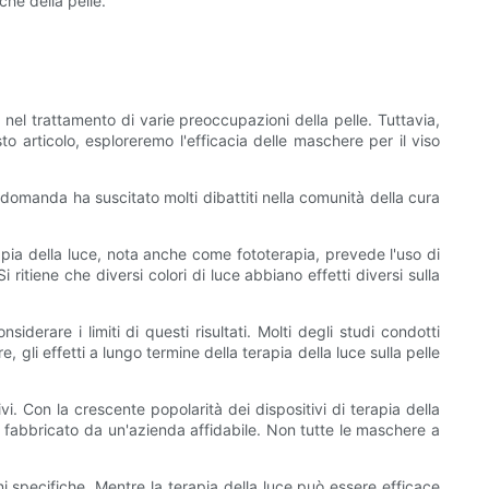
che della pelle.
 nel trattamento di varie preoccupazioni della pelle. Tuttavia,
to articolo, esploreremo l'efficacia delle maschere per il viso
 domanda ha suscitato molti dibattiti nella comunità della cura
rapia della luce, nota anche come fototerapia, prevede l'uso di
itiene che diversi colori di luce abbiano effetti diversi sulla
iderare i limiti di questi risultati. Molti degli studi condotti
e, gli effetti a lungo termine della terapia della luce sulla pelle
vi. Con la crescente popolarità dei dispositivi di terapia della
e fabbricato da un'azienda affidabile. Non tutte le maschere a
oni specifiche. Mentre la terapia della luce può essere efficace