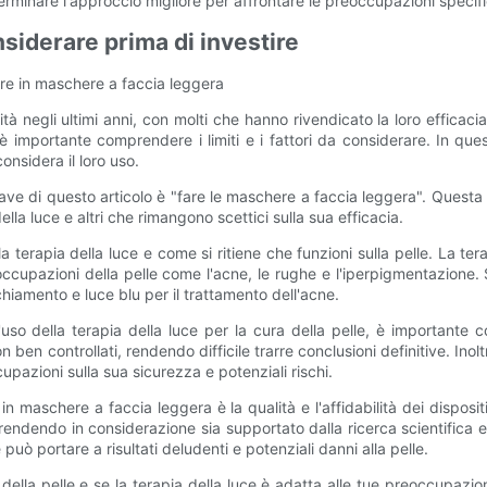
erminare l'approccio migliore per affrontare le preoccupazioni specifi
nsiderare prima di investire
tire in maschere a faccia leggera
 negli ultimi anni, con molti che hanno rivendicato la loro efficacia
è importante comprendere i limiti e i fattori da considerare. In ques
nsidera il loro uso.
iave di questo articolo è "fare le maschere a faccia leggera". Questa
ella luce e altri che rimangono scettici sulla sua efficacia.
terapia della luce e come si ritiene che funzioni sulla pelle. La te
cupazioni della pelle come l'acne, le rughe e l'iperpigmentazione. Si r
chiamento e luce blu per il trattamento dell'acne.
so della terapia della luce per la cura della pelle, è importante cons
ben controllati, rendendo difficile trarre conclusioni definitive. Inoltr
zioni sulla sua sicurezza e potenziali rischi.
n maschere a faccia leggera è la qualità e l'affidabilità dei dispositi
prendendo in considerazione sia supportato dalla ricerca scientifica 
uò portare a risultati deludenti e potenziali danni alla pelle.
i della pelle e se la terapia della luce è adatta alle tue preoccupazi