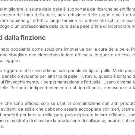
nel migliorare la salute della pelle è supportata da ricerche scientific
ramento del tono della pelle, nella riduzione delle rughe e nel tratta
re appieno gli effetti a lungo termine e i potenziali rischi di masch
go o un professionista della cura della pelle prima di incorporare mas
i dalla finzione
to popolarità come soluzione innovativa per la cura della pelle. Prom
ee sbagliate che circondano la loro efficacia. In questo articolo, m
iso leggero.
o leggero è che sono efficaci solo per alcuni tipi di pelle. Molte pe
beneficio evidente per altri tipi di pelle. Tuttavia, questo è lontano
i l'invecchiamento, l'iperpigmentazione e l'ottusità. Usano diverse l
pelle. Pertanto, indipendentemente dal tipo di pelle, le maschere a f
 che sono efficaci solo se usati in combinazione con altri prodot
videnti da soli e che debbano essere accoppiate con sieri, creme id
rodotti per la cura della pelle può migliorare la loro efficacia, sono
no dimostrato di stimolare la produzione di collagene, ridurre l'infi
po.