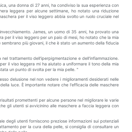
ica, una donna di 27 anni, ha condiviso la sua esperienza con
hera leggera per alcune settimane, ho notato una riduzione
maschera per il viso leggero abbia svolto un ruolo cruciale nel
di invecchiamento. James, un uomo di 35 anni, ha provato una
ra per il viso leggero per un paio di mesi, ho notato che la mia
e sembrano più giovani, il che è stato un aumento della fiducia
a nel trattamento dell'iperpigmentazione e dell'infiammazione.
r il viso leggera mi ha aiutato a uniformare il tono della mia
ata un punto di svolta per la mia pelle. "
presso delusione nel non vedere i miglioramenti desiderati nelle
ia della luce. È importante notare che l'efficacia delle maschere
sultati promettenti per alcune persone nel migliorare le varie
he gli utenti si avvicinino alle maschere a faccia leggera con
le degli utenti forniscono preziose informazioni sui potenziali
attamento per la cura della pelle, si consiglia di consultare un