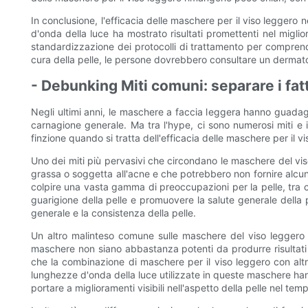
In conclusione, l'efficacia delle maschere per il viso leggero 
d'onda della luce ha mostrato risultati promettenti nel miglio
standardizzazione dei protocolli di trattamento per comprende
cura della pelle, le persone dovrebbero consultare un dermatolo
- Debunking Miti comuni: separare i fatt
Negli ultimi anni, le maschere a faccia leggera hanno guadagna
carnagione generale. Ma tra l'hype, ci sono numerosi miti e id
finzione quando si tratta dell'efficacia delle maschere per il v
Uno dei miti più pervasivi che circondano le maschere del vis
grassa o soggetta all'acne e che potrebbero non fornire alcun 
colpire una vasta gamma di preoccupazioni per la pelle, tra cu
guarigione della pelle e promuovere la salute generale della 
generale e la consistenza della pelle.
Un altro malinteso comune sulle maschere del viso leggero è
maschere non siano abbastanza potenti da produrre risultati e
che la combinazione di maschere per il viso leggero con altri p
lunghezze d'onda della luce utilizzate in queste maschere han
portare a miglioramenti visibili nell'aspetto della pelle nel tem