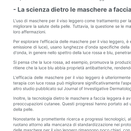
- La scienza dietro le maschere a faccia
L'uso di maschere per il viso leggero come trattamento per la
migliorare la salute della pelle. Tuttavia, la questione se le
loro affermazioni.
Per esplorare l'efficacia delle maschere per il viso leggero
emissione di luce), usano lunghezze d'onda specifiche della l
d'onda, in genere nello spettro della luce rossa e blu, penetran
Si pensa che la luce rossa, ad esempio, promuova la produzione 
ritiene che la luce blu abbia proprietà antibatteriche, renden
L'efficacia delle maschere per il viso leggero è ulteriorment
terapia con luce rossa può migliorare significativamente l'asp
altro studio pubblicato sul Journal of Investigative Dermatology
Inoltre, la tecnologia dietro le maschere a faccia leggera è 
preoccupazioni cutanee. Questi progressi hanno portato ad un 
della pelle.
Nonostante la promettente ricerca e progressi tecnologici, al
ruotano attorno alla mancanza di standardizzazione nei protocol
delle maschere per il viso leggero rimangono poco chiari, con al