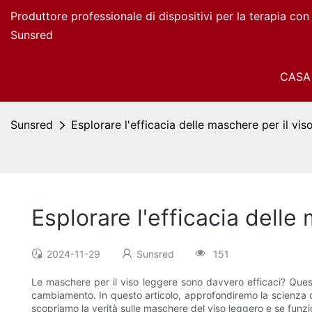
Produttore professionale di dispositivi per la terapia co
Sunsred
CASA
Sunsred
Esplorare l'efficacia delle maschere per il vi
Esplorare l'efficacia dell
2024-11-29
Sunsred
151
Le maschere per il viso leggere sono davvero efficaci? Que
cambiamento. In questo articolo, approfondiremo la scienza di
scopriamo la verità sulle maschere del viso leggero e se fun