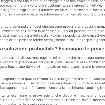
ia leggera siano una moda di passaggio e che non abbiano alcun bene
scompariranno una volta che il trattamento sarà interrotto. Tuttavia,
i collagene e migliorando il turnover cellulare, le maschere a facci
rtanto, incorporare queste maschere nella tua normale routine di cura
di cura della pelle efficaci che possono produrre una vasta gamma d
i evidenti da soli, senza la necessità di ulteriori prodotti per la cura
alsiasi routine di cura della pelle. Poiché la popolarità delle mascher
 benefici che possono fornire per migliorare la salute e l'aspetto gener
a soluzione praticabile? Esaminare le prove
polare di discussione negli ultimi anni poiché le persone cercano
arietà di preoccupazioni per la pelle, dall'acne all'invecchiament
era funzionano davvero? In questo articolo, esamineremo le prove e
to, ognuna delle quali utilizzano diverse lunghezze d'onda di luce per c
 luce a infrarossi. I sostenitori delle maschere del viso della luce 
ollagene e ridurre l'infiammazione e la luce a infrarossi può migliora
ante esaminare le prove scientifiche dietro le maschere di luce.
la luce blu era efficace nel trattamento dell'acne da lieve a moder
 la consistenza della pelle complessiva.