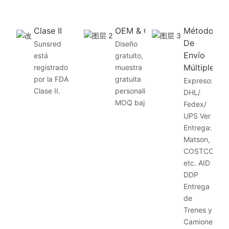
Clase II
OEM & ODM
Método
De
Sunsred
Diseño
Envío
está
gratuito,
Múltiple
registrado
muestra
por la FDA
gratuita
Expreso:
Clase II.
personalizada,
DHL/
MOQ bajo
Fedex/
UPS Ver
Entrega:
Matson,
COSTCO,
etc. AID
DDP
Entrega
de
Trenes y
Camiones