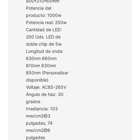
900*210*65mm
Potencia del
producto: 1000w
Potencia real: 250w
Cantidad de LED:
200 Uds. LED de
doble chip de 5w
Longitud de onda:
630nm 660nm
810nm 830nm
850nm (Personalizar
disponible)
Voltaje: AC85-265V
Ángulo de haz: 30
grados
Irradiancia: 103
mw/cm2@3
pulgadas, 74
mw/cm2@6
pulgadas