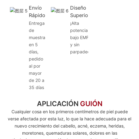
Envío
Diseño
Rápido
Superior
Entrega
¡Alta
de
potencia,
muestra
bajo EMF
en 5
y sin
días,
parpadeo!
pedido
al por
mayor
de 20 a
35 días
APLICACIÓN
GUIÓN
Cualquier cosa en los primeros centímetros de piel puede
verse afectada por esta luz, lo que la hace adecuada para el
nuevo crecimiento del cabello, acné, eczema, heridas,
moretones, quemaduras solares, dolores en las