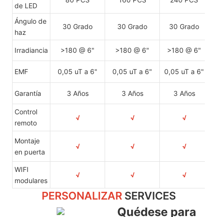
de LED
Ángulo de
30 Grado
30 Grado
30 Grado
haz
Irradiancia
>180 @ 6"
>180 @ 6"
>180 @ 6"
EMF
0,05 uT a 6"
0,05 uT a 6"
0,05 uT a 6"
Garantía
3 Años
3 Años
3 Años
Control
√
√
√
remoto
Montaje
√
√
√
en puerta
WIFI
√
√
√
modulares
PERSONALIZAR
SERVICES
Quédese para