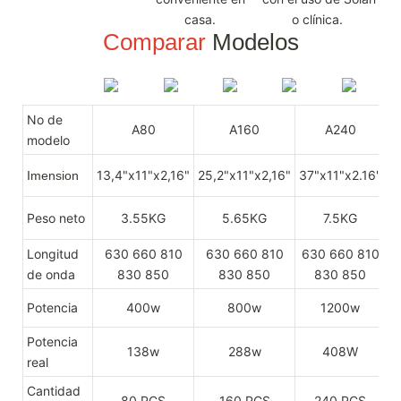
casa.
o clínica.
Comparar
Modelos
No de
A80
A160
A240
modelo
13,4"x11"x2,16"
25,2"x11"x2,16"
37"x11"x2.16"
4
Imension
Peso neto
3.55KG
5.65KG
7.5KG
Longitud
630 660 810
630 660 810
630 660 810
de onda
830 850
830 850
830 850
Potencia
400w
800w
1200w
Potencia
138w
288w
408W
real
Cantidad
80 PCS
160 PCS
240 PCS