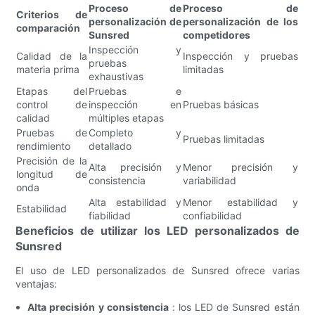
Proceso de
Proceso de
Criterios de
personalización de
personalización de los
comparación
Sunsred
competidores
Inspección y
Calidad de la
Inspección y pruebas
pruebas
materia prima
limitadas
exhaustivas
Etapas del
Pruebas e
control de
inspección en
Pruebas básicas
calidad
múltiples etapas
Pruebas de
Completo y
Pruebas limitadas
rendimiento
detallado
Precisión de la
Alta precisión y
Menor precisión y
longitud de
consistencia
variabilidad
onda
Alta estabilidad y
Menor estabilidad y
Estabilidad
fiabilidad
confiabilidad
Beneficios de utilizar los LED personalizados de
Sunsred
El uso de LED personalizados de Sunsred ofrece varias
ventajas:
Alta precisión y consistencia
: los LED de Sunsred están