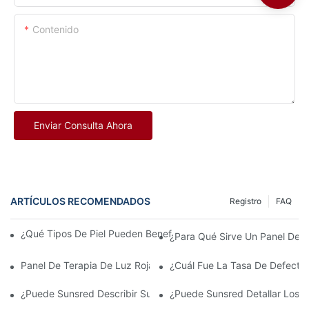
Contenido
Enviar Consulta Ahora
ARTÍCULOS RECOMENDADOS
Registro
FAQ
¿Qué Tipos De Piel Pueden Beneficiarse De La Terapia Con Luz
¿Para Qué Sirve Un Panel De T
Panel De Terapia De Luz Roja: ¿cuánto Tiempo Se Tarda En Ver
¿Cuál Fue La Tasa De Defecto
¿Puede Sunsred Describir Su Proceso De Ensamblaje Y Control 
¿Puede Sunsred Detallar Los 