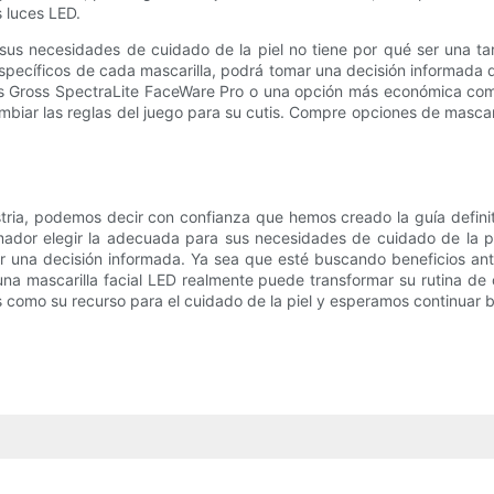
s luces LED.
a sus necesidades de cuidado de la piel no tiene por qué ser una t
pecíficos de cada mascarilla, podrá tomar una decisión informada qu
is Gross SpectraLite FaceWare Pro o una opción más económica como
biar las reglas del juego para su cutis. Compre opciones de mascaril
tria, podemos decir con confianza que hemos creado la guía defini
ador elegir la adecuada para sus necesidades de cuidado de la pi
 una decisión informada. Ya sea que esté buscando beneficios anti
 en una mascarilla facial LED realmente puede transformar su rutina 
os como su recurso para el cuidado de la piel y esperamos continuar b