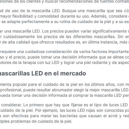
niones de los clientes y buscar recomendaciones de fuentes confiabl
ad de uso de la mascarilla LED. Busque una mascarilla que sea c
a mayor flexibilidad y comodidad durante su uso. Además, considere 
e se adapte perfectamente a su rutina de cuidado de la piel y a su est
r una mascarilla LED. Los precios pueden variar significativamente se
r cuidadosamente los precios de las diferentes mascarillas. Sin e
LED de alta calidad que ofrezca resultados es, en última instancia, m
requiere una cuidadosa consideración de varios factores importantes. 
uso y el precio, puede tomar una decisión informada que se alinee con
res de la terapia con luz LED y lograr una piel radiante y de aspec
mascarillas LED en el mercado
mienta popular para el cuidado de la piel en los últimos años, con
 profesional, puede resultar abrumador elegir la mejor mascarilla L
pueda tomar una decisión informada al comprar la mascarilla LED per
considerar. Lo primero que hay que fijarse es el tipo de luces LED
uidado de la piel. Por ejemplo, las luces LED rojas son conocidas p
s son efectivas para matar las bacterias que causan el acné y redu
iples problemas de cuidado de la piel.