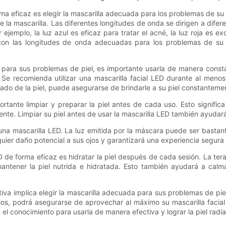
orma eficaz es elegir la mascarilla adecuada para los problemas de su 
 la mascarilla. Las diferentes longitudes de onda se dirigen a difere
ejemplo, la luz azul es eficaz para tratar el acné, la luz roja es 
a con las longitudes de onda adecuadas para los problemas de su
 para sus problemas de piel, es importante usarla de manera consta
. Se recomienda utilizar una mascarilla facial LED durante al men
idado de la piel, puede asegurarse de brindarle a su piel constantemen
tante limpiar y preparar la piel antes de cada uso. Esto significa 
nte. Limpiar su piel antes de usar la mascarilla LED también ayudará 
na mascarilla LED. La luz emitida por la máscara puede ser bastante
lquier daño potencial a sus ojos y garantizará una experiencia segur
ED de forma eficaz es hidratar la piel después de cada sesión. La te
tener la piel nutrida e hidratada. Esto también ayudará a calmar
tiva implica elegir la mascarilla adecuada para sus problemas de pie
ejos, podrá asegurarse de aprovechar al máximo su mascarilla facial
el conocimiento para usarla de manera efectiva y lograr la piel radi