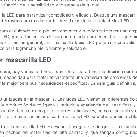
 función de la sensibilidad y tolerancia de tu piel.
illa LED para garantizar comodidad y eficacia. Busque una mascarill
el rostro para maximizar los beneficios de la terapia de luz LED.
ED para el cuidado de la piel son enormes y pueden satisfacer una a
al LED, podrá tomar una decisión informada para encontrar la que m
orar la piel en general, una mascarilla facial LED puede ser una vali
s para lograr una piel brillante y saludable.
or mascarilla LED
cado, hay varios factores a considerar para tomar la decisión corre
a su capacidad para tratar eficazmente una variedad de problemas de 
 la mejor para sus necesidades específicas. En esta guía definitiva
D utilizadas en la mascarilla. Las luces LED vienen en diferentes col
 la producción de colágeno y reducir la apariencia de líneas finas
arillas también incorporan colores adicionales, como el amarillo y 
utilice la combinación adecuada de luces LED para abordar los proble
ad de la mascarilla LED. Es esencial asegurarse de que la mascari
n hechas de materiales de alta calidad y que tengan configuraci