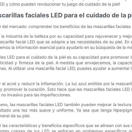
ED y cómo pueden revolucionar tu juego de cuidado de la piel!
arillas faciales LED para el cuidado de la p
ED del mercado: comprender los beneficios de las mascarillas faciales
la industria de la belleza por su capacidad para rejuvenecer y mejor
arilla facial LED que se adapte a las necesidades de su piel. En e
aremos la información esencial para ayudarlo en su búsqueda de la mas
iales LED para el cuidado de la piel es su capacidad para promover 
icidad y firmeza de la piel. A medida que envejecemos, la capaci
nas. Al utilizar una mascarilla facial LED, puedes ayudar a aumenta
 el acné y reducir la inflamación. La luz azul emitida por la mascari
n y promover la curación. Esto hace que las mascarillas faciales LED
no invasivo para las imperfecciones.
o, las mascarillas faciales LED también pueden mejorar la textura y
sultado una tez más suave y uniforme. Ya sea que tenga hiperpigme
eral de su piel.
r las características y beneficios específicos que se alinean con su
rentes colores de luz LED se enfocan en problemas específicos de