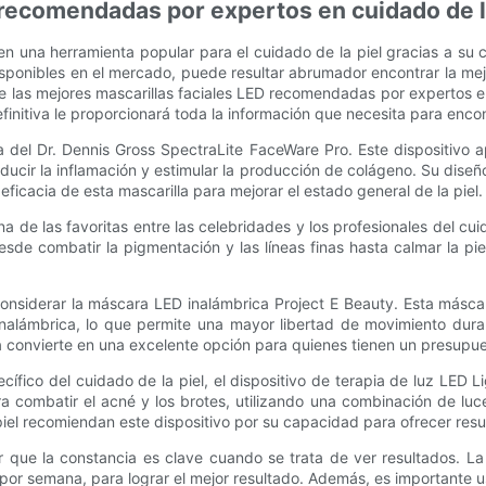
 recomendadas por expertos en cuidado de l
n una herramienta popular para el cuidado de la piel gracias a su ca
ponibles en el mercado, puede resultar abrumador encontrar la mej
 las mejores mascarillas faciales LED recomendadas por expertos en c
finitiva le proporcionará toda la información que necesita para encont
a del Dr. Dennis Gross SpectraLite FaceWare Pro. Este dispositivo
reducir la inflamación y estimular la producción de colágeno. Su di
eficacia de esta mascarilla para mejorar el estado general de la piel.
de las favoritas entre las celebridades y los profesionales del cui
sde combatir la pigmentación y las líneas finas hasta calmar la pi
nsiderar la máscara LED inalámbrica Project E Beauty. Esta máscar
alámbrica, lo que permite una mayor libertad de movimiento duran
 la convierte en una excelente opción para quienes tienen un presupue
cífico del cuidado de la piel, el dispositivo de terapia de luz LED 
 combatir el acné y los brotes, utilizando una combinación de luc
 piel recomiendan este dispositivo por su capacidad para ofrecer res
ar que la constancia es clave cuando se trata de ver resultados. L
or semana, para lograr el mejor resultado. Además, es importante usar