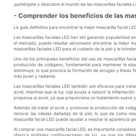
¡sumérgete y descubre el mundo de las mascarillas faciales L
- Comprender los beneficios de las masc
La guía definitiva para encontrar la mejor mascarilla facial L
Las mascarillas faciales LED han ido ganando popularidad en 
el mercado, puede resultar abrumador encontrar la mejor masc
mascarillas faciales LED para el cuidado de la piel y le brind
Uno de los principales beneficios del uso de mascarillas fac
producción de colágeno, fundamental para mantener la elast
disminuye, lo que provoca la formación de arrugas y líneas fi
más joven y radiante.
Las mascarillas faciales LED también son eficaces para tratar
acné, mientras que la luz roja ayuda a reducir la inflamació
propensa al acné, ya que proporciona un tratamiento suave y 
Además de tratar el acné y promover la producción de colágen
renovar las células dañadas de la piel, lo que da como re
mascarilla facial LED puede ayudar a mejorar la apariencia gen
Al comprar una mascarilla facial LED, es importante considera
ofrezca múltiples configuraciones de luz, ya que los dife