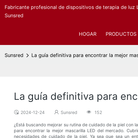
Fabricante profesional de dispositivos de terapia de luz
Sunsred
HOGAR
PRODUCTOS
Sunsred
La guía definitiva para encontrar la mejor ma
La guía definitiva para en
2024-12-24
Sunsred
152
¿Está buscando mejorar su rutina de cuidado de la piel con la
para encontrar la mejor mascarilla LED del mercado. Cubrire
necesidades de cuidado de la piel. Ya sea que sea un entus