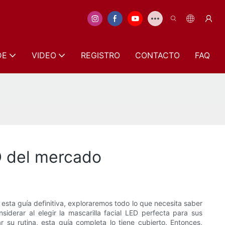
DE
VIDEO
REGISTRO
CONTACTO
FAQ
ED del mercado
 esta guía definitiva, exploraremos todo lo que necesita saber
siderar al elegir la mascarilla facial LED perfecta para sus
 su rutina, esta guía completa lo tiene cubierto. Entonces,