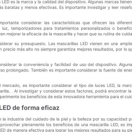
a LED es la marca y la calidad del dispositivo. Algunas marcas tiene
ás baratas y menos efectivas. Es importante investigar y leer res
ortante considerar las características que ofrecen las diferent
e luz, temporizadores para tratamientos personalizados o benefic
den mejorar la eficacia de la mascarilla y hacer que su rutina de cu
siderar su presupuesto. Las mascarillas LED vienen en una ampli
precio más alto no siempre garantiza mejores resultados, por lo que
onsiderar la conveniencia y facilidad de uso del dispositivo. Algu
so prolongado. También es importante considerar la fuente de ener
l mercado, es importante considerar el tipo de luces LED, la marca 
illa. . Al investigar y considerar estos factores, podrá encontrar la
perimente los beneficios de esta innovadora herramienta para el cuid
 LED de forma eficaz
la industria del cuidado de la piel y la belleza por su capacidad 
rovechar plenamente los beneficios de una mascarilla LED, es import
ED de manera efectiva para lograr los mejores resultados para su pie