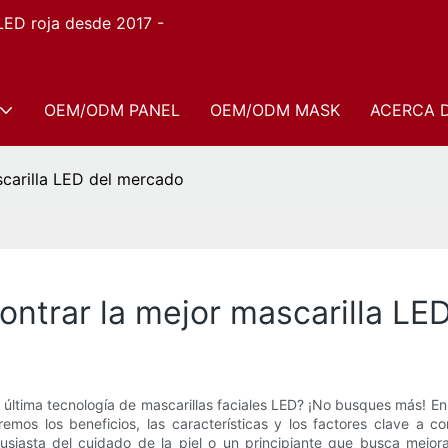
 LED roja desde 2017 -
OEM/ODM PANEL
OEM/ODM MASK
ACERCA 
scarilla LED del mercado
contrar la mejor mascarilla L
 última tecnología de mascarillas faciales LED? ¡No busques más! En
mos los beneficios, las características y los factores clave a con
iasta del cuidado de la piel o un principiante que busca mejorar