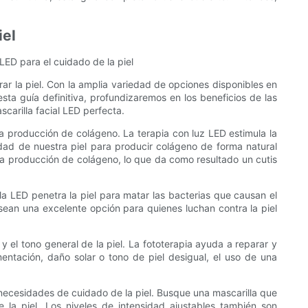
iel
 LED para el cuidado de la piel
ar la piel. Con la amplia variedad de opciones disponibles en
sta guía definitiva, profundizaremos en los beneficios de las
carilla facial LED perfecta.
la producción de colágeno. La terapia con luz LED estimula la
dad de nuestra piel para producir colágeno de forma natural
r la producción de colágeno, lo que da como resultado un cutis
lla LED penetra la piel para matar las bacterias que causan el
 sean una excelente opción para quienes luchan contra la piel
 el tono general de la piel. La fototerapia ayuda a reparar y
ntación, daño solar o tono de piel desigual, el uso de una
s necesidades de cuidado de la piel. Busque una mascarilla que
 la piel. Los niveles de intensidad ajustables también son