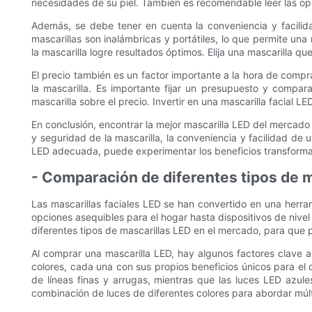
necesidades de su piel. También es recomendable leer las opi
Además, se debe tener en cuenta la conveniencia y facilid
mascarillas son inalámbricas y portátiles, lo que permite un
la mascarilla logre resultados óptimos. Elija una mascarilla qu
El precio también es un factor importante a la hora de compra
la mascarilla. Es importante fijar un presupuesto y compara
mascarilla sobre el precio. Invertir en una mascarilla facial 
En conclusión, encontrar la mejor mascarilla LED del mercado 
y seguridad de la mascarilla, la conveniencia y facilidad de 
LED adecuada, puede experimentar los beneficios transformado
- Comparación de diferentes tipos de 
Las mascarillas faciales LED se han convertido en una herra
opciones asequibles para el hogar hasta dispositivos de nivel
diferentes tipos de mascarillas LED en el mercado, para que 
Al comprar una mascarilla LED, hay algunos factores clave a 
colores, cada una con sus propios beneficios únicos para el c
de líneas finas y arrugas, mientras que las luces LED azule
combinación de luces de diferentes colores para abordar múlt