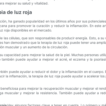
ra mejorar su salud y vitalidad.
ia de luz roja
ión, ha ganado popularidad en los últimos años por sus potenciales b
rcana para promover la curación y reducir la inflamación. En este art
z roja disponibles en el mercado.
de las células, que son responsables de producir energía. Esto, a su
es han demostrado que la terapia de luz roja puede tener una amplia
ión muscular y un aumento de la circulación.
 su capacidad para mejorar la salud de la piel. Muchas personas utiliz
nto también puede ayudar a mejorar el acné, el eczema y la psoria
mbién puede ayudar a reducir el dolor y la inflamación en el cuerpo.
ucir la inflamación, la terapia de luz roja puede ayudar a acelerar los
r beneficiosa para mejorar la recuperación muscular y mejorar el rend
atiga muscular y mejorar la resistencia. También puede ayudar a r
 roja
Hay algunos factores clave a tener en cuenta. Lo primero y má