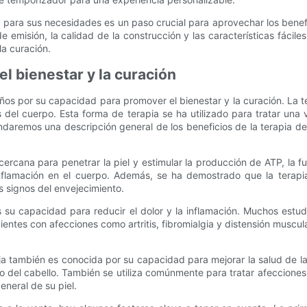
do para sus necesidades es un paso crucial para aprovechar los benef
e emisión, la calidad de la construcción y las características fácil
la curación.
el bienestar y la curación
os por su capacidad para promover el bienestar y la curación. La tera
del cuerpo. Esta forma de terapia se ha utilizado para tratar una v
rindaremos una descripción general de los beneficios de la terapia d
ja cercana para penetrar la piel y estimular la producción de ATP, l
flamación en el cuerpo. Además, se ha demostrado que la terapia
os signos del envejecimiento.
es su capacidad para reducir el dolor y la inflamación. Muchos est
entes con afecciones como artritis, fibromialgia y distensión muscula
a también es conocida por su capacidad para mejorar la salud de la
o del cabello. También se utiliza comúnmente para tratar afecciones 
eneral de su piel.