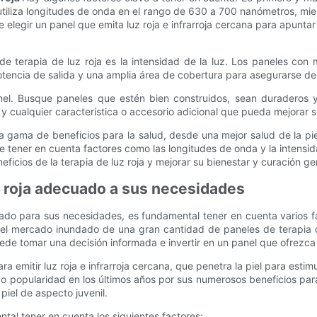
iliza longitudes de onda en el rango de 630 a 700 nanómetros, mientr
legir un panel que emita luz roja e infrarroja cercana para apuntar
de terapia de luz roja es la intensidad de la luz. Los paneles con
potencia de salida y una amplia área de cobertura para asegurarse d
anel. Busque paneles que estén bien construidos, sean duraderos 
a
y cualquier característica o accesorio adicional que pueda mejorar 
a gama de beneficios para la salud, desde una mejor salud de la pie
te tener en cuenta factores como las longitudes de onda y la intensida
icios de la terapia de luz roja y mejorar su bienestar y curación ge
uz roja adecuado a sus necesidades
ecuado para sus necesidades, es fundamental tener en cuenta varios
 el mercado inundado de una gran cantidad de paneles de terapia d
ede tomar una decisión informada e invertir en un panel que ofrezca
 emitir luz roja e infrarroja cercana, que penetra la piel para estimu
do popularidad en los últimos años por sus numerosos beneficios para 
iel de aspecto juvenil.
ntal tener en cuenta los siguientes factores: