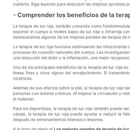
cubierto. Siga leyendo para descubrir las mejores opciones pa
- Comprender los beneficios de la terap
La terapia de luz roja, también conocida como fotobiomodulac
exponer el cuerpo a niveles bajos de luz roja o infrarroja ce
destacaremos algunos de los mejores paneles de terapia de lu
La terapia de luz roja funciona estimulando las mitocondrias 
procesos de curación naturales del cuerpo. Las investigacion
una reducción del dolor y la inflamación, una mejor recuperac
Uno de los principales beneficios de la terapia de luz roja es
líneas finas y otros signos del envejecimiento. El tratamie
cicatrices.
Además de sus efectos sobre la piel, la terapia de luz roja ta
personas con dolores crónicos. Al mejorar la circulación y red
el malestar.
Para los deportistas, la terapia de luz roja también puede se
celular, la terapia de luz roja puede ayudar a reducir la f
después de entrenamientos intensos o lesiones.
A la hora de elegir el
Los mejores paneles de terapia de luz