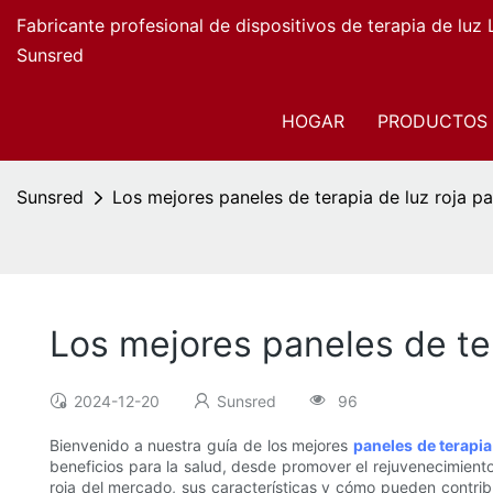
Fabricante profesional de dispositivos de terapia de luz
Sunsred
HOGAR
PRODUCTOS
Sunsred
Los mejores paneles de terapia de luz roja pa
Los mejores paneles de ter
2024-12-20
Sunsred
96
Bienvenido a nuestra guía de los mejores
paneles de terapia
beneficios para la salud, desde promover el rejuvenecimiento 
roja del mercado, sus características y cómo pueden contribu