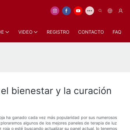
DE
VIDEO
REGISTRO
CONTACTO
FAQ
el bienestar y la curación
 roja ha ganado cada vez más popularidad por sus numerosos
 exploraremos algunos de los mejores paneles de terapia de luz
z roja o esté buscando actualizar su panel actual, lo tenemos