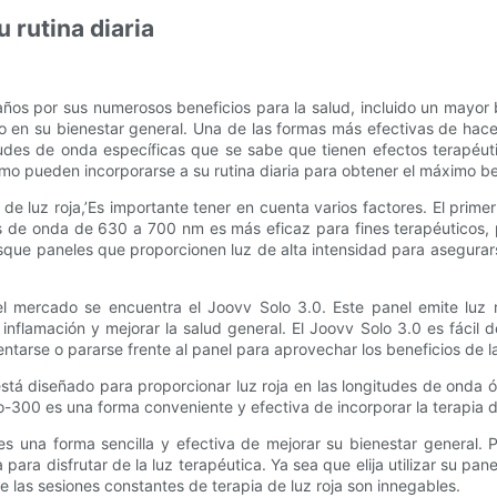
u rutina diaria
años por sus numerosos beneficios para la salud, incluido un mayor 
ivo en su bienestar general. Una de las formas más efectivas de hac
tudes de onda específicas que se sabe que tienen efectos terapéuti
ómo pueden incorporarse a su rutina diaria para obtener el máximo be
e luz roja,’Es importante tener en cuenta varios factores. El primer 
s de onda de 630 a 700 nm es más eficaz para fines terapéuticos, 
usque paneles que proporcionen luz de alta intensidad para asegura
el mercado se encuentra el Joovv Solo 3.0. Este panel emite luz 
inflamación y mejorar la salud general. El Joovv Solo 3.0 es fácil 
arse o pararse frente al panel para aprovechar los beneficios de la 
está diseñado para proporcionar luz roja en las longitudes de onda 
o-300 es una forma conveniente y efectiva de incorporar la terapia de 
 es una forma sencilla y efectiva de mejorar su bienestar general. P
ara disfrutar de la luz terapéutica. Ya sea que elija utilizar su pan
de las sesiones constantes de terapia de luz roja son innegables.