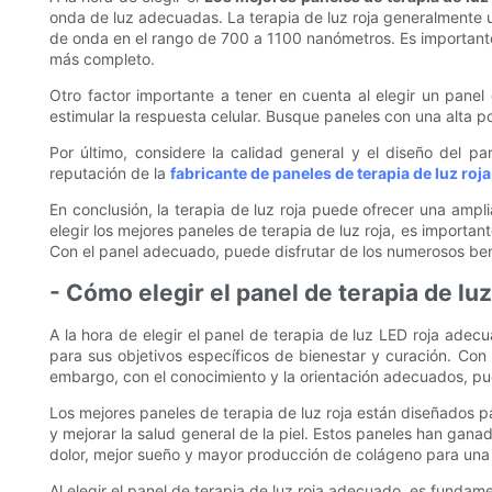
onda de luz adecuadas. La terapia de luz roja generalmente ut
de onda en el rango de 700 a 1100 nanómetros. Es importante e
más completo.
Otro factor importante a tener en cuenta al elegir un panel 
estimular la respuesta celular. Busque paneles con una alta 
Por último, considere la calidad general y el diseño del p
reputación de la
fabricante de paneles de terapia de luz roj
En conclusión, la terapia de luz roja puede ofrecer una ampli
elegir los mejores paneles de terapia de luz roja, es importan
Con el panel adecuado, puede disfrutar de los numerosos benef
- Cómo elegir el panel de terapia de l
A la hora de elegir el panel de terapia de luz LED roja ad
para sus objetivos específicos de bienestar y curación. Con
embargo, con el conocimiento y la orientación adecuados, pu
Los mejores paneles de terapia de luz roja están diseñados para
y mejorar la salud general de la piel. Estos paneles han gana
dolor, mejor sueño y mayor producción de colágeno para una p
Al elegir el panel de terapia de luz roja adecuado, es fundame