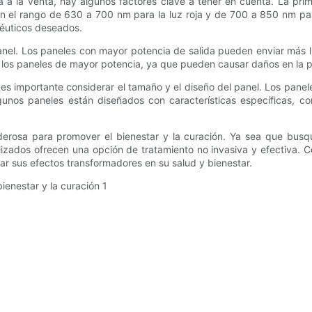
ja a la venta, hay algunos factores clave a tener en cuenta. La prim
en el rango de 630 a 700 nm para la luz roja y de 700 a 850 nm para
péuticos deseados.
panel. Los paneles con mayor potencia de salida pueden enviar más 
os paneles de mayor potencia, ya que pueden causar daños en la piel
n es importante considerar el tamaño y el diseño del panel. Los pane
unos paneles están diseñados con características específicas, co
derosa para promover el bienestar y la curación. Ya sea que busque
alizados ofrecen una opción de tratamiento no invasiva y efectiva.
ar sus efectos transformadores en su salud y bienestar.