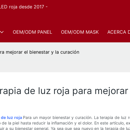
 LED roja desde 2017 -
OEM/ODM PANEL
OEM/ODM MASK
ACERCA 
ra mejorar el bienestar y la curación
apia de luz roja para mejorar 
 de luz roja
Para un mayor bienestar y curación. La terapia de luz
de la piel hasta reducir la inflamación y el dolor. En este artículo,
ir a su bienestar general. Ya sea que sea nuevo en la terapia de lu