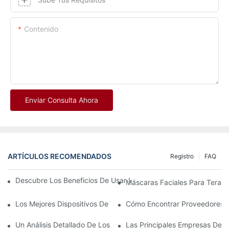
Contenido
Enviar Consulta Ahora
ARTÍCULOS RECOMENDADOS
Registro
FAQ
Descubre Los Beneficios De Usar Una Máscara De Terapia De L
Máscaras Faciales Para Terapi
Los Mejores Dispositivos De Terapia De Luz Roja E Infrarrojos P
Cómo Encontrar Proveedores C
Un Análisis Detallado De Los Beneficios De La Terapia De Luz L
Las Principales Empresas De T