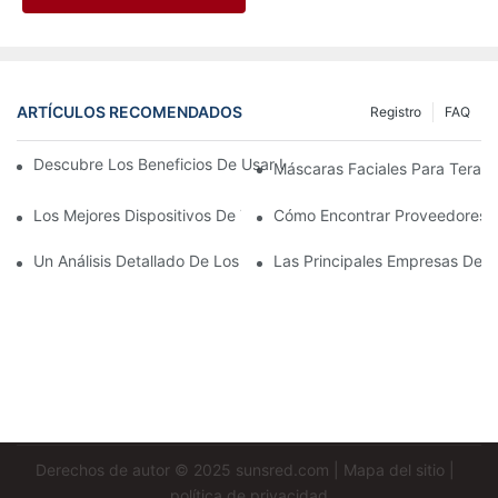
ARTÍCULOS RECOMENDADOS
Registro
FAQ
Descubre Los Beneficios De Usar Una Máscara De Terapia De L
Máscaras Faciales Para Terapi
Los Mejores Dispositivos De Terapia De Luz Roja E Infrarrojos P
Cómo Encontrar Proveedores C
Un Análisis Detallado De Los Beneficios De La Terapia De Luz L
Las Principales Empresas De T
Derechos de autor © 2025
sunsred.com
|
Mapa del sitio
|
política de privacidad