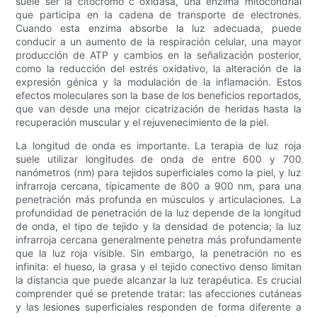
suele ser la citocromo c oxidasa, una enzima mitocondrial
que participa en la cadena de transporte de electrones.
Cuando esta enzima absorbe la luz adecuada, puede
conducir a un aumento de la respiración celular, una mayor
producción de ATP y cambios en la señalización posterior,
como la reducción del estrés oxidativo, la alteración de la
expresión génica y la modulación de la inflamación. Estos
efectos moleculares son la base de los beneficios reportados,
que van desde una mejor cicatrización de heridas hasta la
recuperación muscular y el rejuvenecimiento de la piel.
La longitud de onda es importante. La terapia de luz roja
suele utilizar longitudes de onda de entre 600 y 700
nanómetros (nm) para tejidos superficiales como la piel, y luz
infrarroja cercana, típicamente de 800 a 900 nm, para una
penetración más profunda en músculos y articulaciones. La
profundidad de penetración de la luz depende de la longitud
de onda, el tipo de tejido y la densidad de potencia; la luz
infrarroja cercana generalmente penetra más profundamente
que la luz roja visible. Sin embargo, la penetración no es
infinita: el hueso, la grasa y el tejido conectivo denso limitan
la distancia que puede alcanzar la luz terapéutica. Es crucial
comprender qué se pretende tratar: las afecciones cutáneas
y las lesiones superficiales responden de forma diferente a