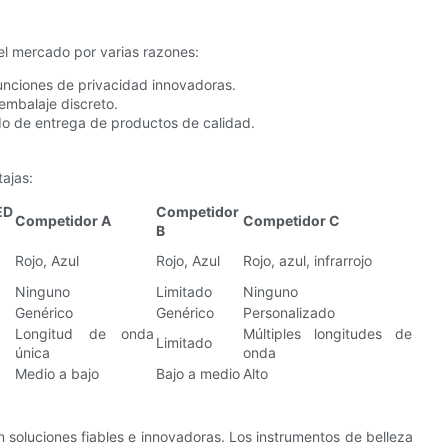
el mercado por varias razones:
nciones de privacidad innovadoras.
 embalaje discreto.
do de entrega de productos de calidad.
ajas:
ED
Competidor
Competidor A
Competidor C
B
Rojo, Azul
Rojo, Azul
Rojo, azul, infrarrojo
Ninguno
Limitado
Ninguno
Genérico
Genérico
Personalizado
Longitud de onda
Múltiples longitudes de
Limitado
única
onda
Medio a bajo
Bajo a medio
Alto
 soluciones fiables e innovadoras. Los instrumentos de belleza