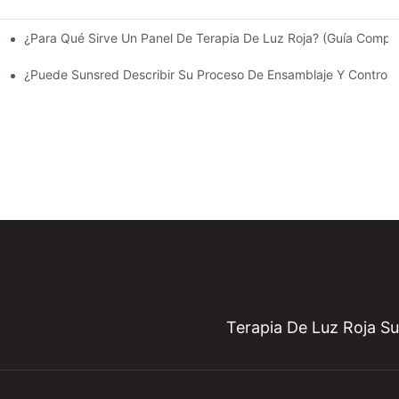
¿Para Qué Sirve Un Panel De Terapia De Luz Roja? (Guía Comple
 Roja?
D De Sunsred Durante Los Últimos 12 Meses? ¿Cómo Gestiona Sunsre
¿Puede Sunsred Describir Su Proceso De Ensamblaje Y Control 
Terapia De Luz Roja 