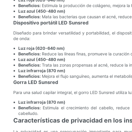
Beneficios:
Estimula la producción de colágeno, mejora la h
Luz azul (450-480 nm)
Beneficios:
Mata las bacterias que causan el acné, reduce la 
Dispositivo portátil LED Sunsred
Diseñado para brindar versatilidad y portabilidad, el disposi
de onda:
Luz roja (620-640 nm)
Beneficios:
Reduce las líneas finas, promueve la curación de
Luz azul (450-480 nm)
Beneficios:
Trata las zonas propensas al acné, reduce la inf
Luz infrarroja (870 nm)
Beneficios:
Mejora el flujo sanguíneo, aumenta el metabolis
Gorra LED Sunsred
Para una salud capilar integral, el gorro LED Sunsred utiliza luz
Luz infrarroja (870 nm)
Beneficios:
Estimula el crecimiento del cabello, reduce
cabelludo.
Características de privacidad en los i
La privacidad es una preocupación importante para mu