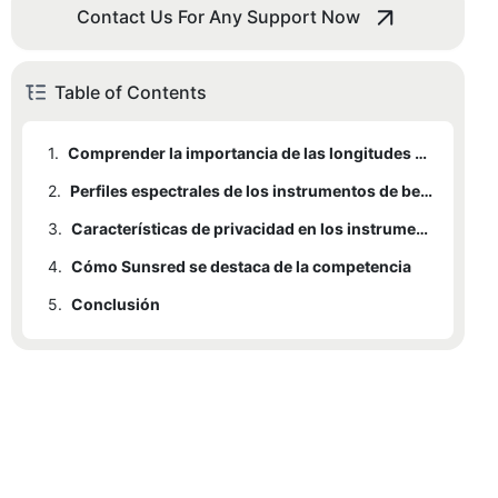
Contact Us For Any Support Now
Table of Contents
1.
Comprender la importancia de las longitudes de onda
2.
1.1
Longitudes de onda y su importancia
Perfiles espectrales de los instrumentos de belleza LED de Sunsred
3.
2.1
Características de privacidad en los instrumentos de belleza LED de Sunsred
Máscara facial LED Sunsred (Edición para la salud masculina)
4.
2.2
3.1
Cómo Sunsred se destaca de la competencia
Diseño y embalaje discretos
Dispositivo portátil LED Sunsred
5.
2.3
3.2
4.1
Conclusión
Puntos de venta únicos
Gorra LED Sunsred
Funciones de seguridad avanzadas
3.3
4.2
Análisis competitivo
Configuración de privacidad controlada por el usuario