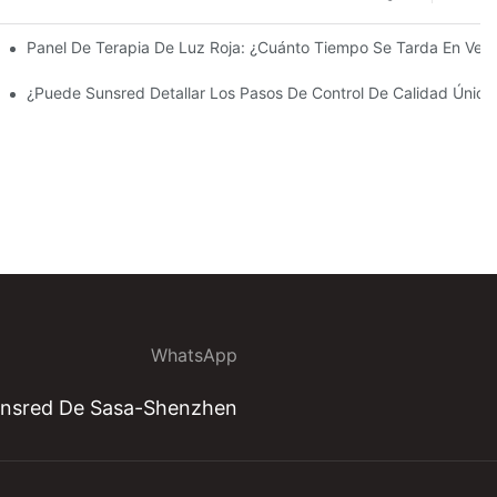
ta)
Panel De Terapia De Luz Roja: ¿cuánto Tiempo Se Tarda En Ver 
d Las Devoluciones Y Los Cambios Bajo Garantía?
De Calidad (QC) Para Paneles De Terapia De Luz LED?
¿Puede Sunsred Detallar Los Pasos De Control De Calidad Únic
WhatsApp
Sunsred De Sasa-Shenzhen