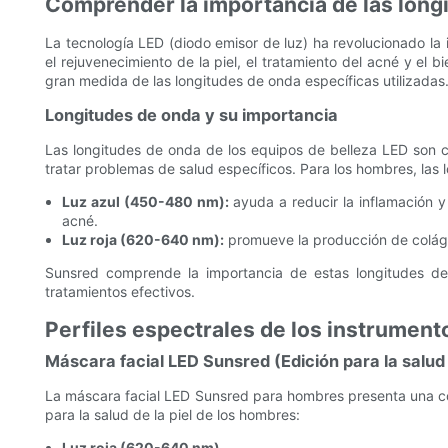
Comprender la importancia de las long
La tecnología LED (diodo emisor de luz) ha revolucionado la i
el rejuvenecimiento de la piel, el tratamiento del acné y el 
gran medida de las longitudes de onda específicas utilizadas
Longitudes de onda y su importancia
Las longitudes de onda de los equipos de belleza LED son cr
tratar problemas de salud específicos. Para los hombres, las
Luz azul (450-480 nm):
ayuda a reducir la inflamación y 
acné.
Luz roja (620-640 nm):
promueve la producción de colágeno
Sunsred comprende la importancia de estas longitudes de
tratamientos efectivos.
Perfiles espectrales de los instrument
Máscara facial LED Sunsred (Edición para la salud
La máscara facial LED Sunsred para hombres presenta una co
para la salud de la piel de los hombres:
Luz roja (620-640 nm)